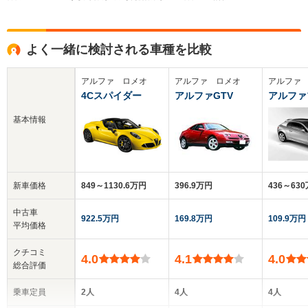
よく一緒に検討される車種を比較
アルファ ロメオ
アルファ ロメオ
アルファ
4Cスパイダー
アルファGTV
アルファ
基本情報
新車価格
849～1130.6万円
396.9万円
436～63
中古車
922.5万円
169.8万円
109.9万円
平均価格
クチコミ
4.0
4.1
4.0
総合評価
乗車定員
2人
4人
4人