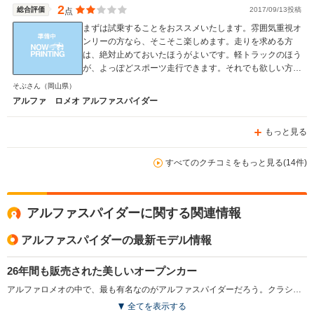
2
総合評価
2017/09/13投稿
点
まずは試乗することをおススメいたします。雰囲気重視オ
ンリーの方なら、そこそこ楽しめます。走りを求める方
は、絶対止めておいたほうがよいです。軽トラックのほう
が、よっぽどスポーツ走行できます。それでも欲しい方は
「キャブ車」「マニュアル車」「シリーズⅢ」で探せば、
そぶさん
（岡山県）
比較的リーズナブルな価格で入手が可能かと思います。
アルファ ロメオ アルファスパイダー
もっと見る
すべてのクチコミをもっと見る(14件)
アルファスパイダーに関する関連情報
アルファスパイダーの最新モデル情報
26年間も販売された美しいオープンカー
アルファロメオの中で、最も有名なのがアルファスパイダーだろう。クラシカルで美しいスタイリングは、最初に登場した1967（S42）年から生産終了の1993（H5）年まで受け継がれている。26年の長いモデルスパンは、大きく4つに分けられる。105スパイダーと呼ばれるデュエット（Sr.1）と、垂直に切り落とされたテールが特徴のコーダトロンカ（Sr.2）。そして、1983（S58）年に登場した115スパイダーと呼ばれるSr.3とSr.4である。Sr.3は、ウレタンバンパーとスポイラーが特徴的で、通称エアロディナミカと呼ばれているもの。パワーウインドウやクーラーなど、現代的な装備が与えられたのが特徴だ。1989（H1）年のマイナーチェンジではボディ同色化された前後バンパーと、Sr.3に装着されたエアロパーツが取り外され、スッキリとしたスタイリングとなった。装備の面では、パワステ標準装着車が設定されたほか、それまで5MTのみだったミッションに、初めて3ATが設定された。（1989.2）
全てを表示する