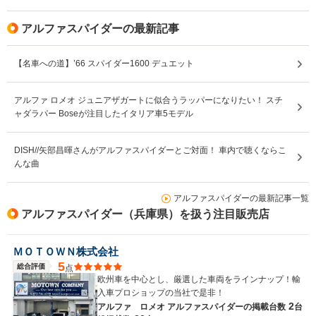
アルファスパイダーの最新記事
【名車への道】’66 スパイダー1600 デュエット
アルファ ロメオ ジュニアザガートに似合うラッパーになりたい！ スチ
ャダラパー Boseが注目したイタリア車5モデル
DISH//矢部昌暉さんがアルファスパイダーとご対面！ 車内で聴くならこ
んな曲
アルファスパイダーの最新記事一覧
アルファスパイダー（兵庫県）を扱う注目販売店
ＭＯＴＯＷＮ株式会社
5
総合評価
点
欧州車を中心とし、厳選した車両をラインナップ！輸
入車プロショップの当社で是非！
2
アルファ ロメオ アルファスパイダーの
掲載台数
台