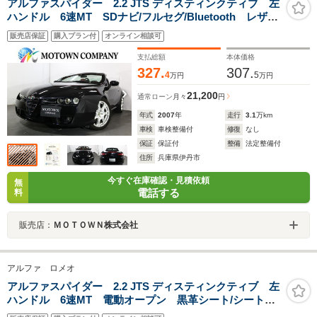
アルファスパイダー 2.2 JTS ディスティンクティブ 左
ハンドル 6速MT SDナビ/フルセグ/Bluetooth レザー
シート/パワーシート/シートヒーター クルーズコントロ
販売店保証
購入プラン付
オンライン相談可
ール リアコーナーセンサー 電動オープン/オートエア
コン/18インチAW
支払総額
本体価格
327.
307.
4
5
万円
万円
21,200
通常ローン
月々
円
年式
2007
年
走行
3.1
万km
車検
車検整備付
修復
なし
保証
保証付
整備
法定整備付
住所
兵庫県伊丹市
今すぐ在庫確認・見積依頼
無
電話する
料
販売店：
ＭＯＴＯＷＮ株式会社
アルファ ロメオ
アルファスパイダー 2.2 JTS ディスティンクティブ 左
ハンドル 6速MT 電動オープン 黒革シート/シートヒ
ーター/パワーシート カロッツェリアナビ/フルセ