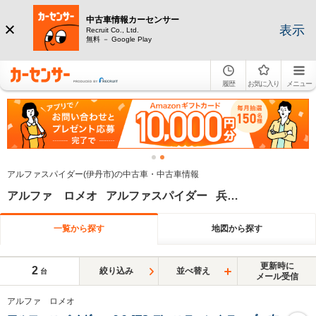
中古車情報カーセンサー
表示
Recruit Co., Ltd.
無料 － Google Play
履歴
お気に入り
メニュー
アルファスパイダー(伊丹市)の中古車・中古車情報
アルファ ロメオ アルファスパイダー 兵庫県
一覧から探す
地図から探す
更新時に
2
絞り込み
並べ替え
台
メール受信
アルファ ロメオ