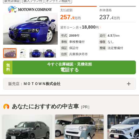
販売店保証
購入プラン付
オンライン相談可
グ/Bluetooth クルーズコントロール HIDヘッドライト/
フォグランプ/17インチAW
支払総額
本体価格
257.
237.
9
4
万円
万円
18,800
通常ローン
月々
円
年式
2009
年
走行
4.5
万km
車検
車検整備付
修復
なし
保証
保証付
整備
法定整備付
住所
兵庫県伊丹市
今すぐ在庫確認・見積依頼
無
電話する
料
販売店：
ＭＯＴＯＷＮ株式会社
あなたにおすすめの中古車
［PR］