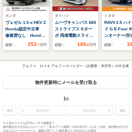
ホンダ
ダイハツ
トヨタ
ヴェゼル 1.5 e:HEV Z
ムーヴキャンバス 660
RAV4 2.5 
Honda認定中古車
ストライプス Gター
ド G E-Four 
修復歴なし Honda
ボ 両側電動スライド
ンオーナー/安
販売店全国保証1年
ドア クリアランスソ
ディスプレイ
253
169
3
総額：
.7
万円
総額：
.8
万円
総額：
ワンオーナー 禁煙
ナー シートヒータ
オ/フルセグTV
車 9インチナビ バ
ー オートクルーズコ
カメラ/Blueto
ックカメラ ETC ア
ントロール 衝突被害
ラレコ/クルコン
アルファ ロメオ アルファスパイダー（兵庫県・伊丹市）の中古車
ダプティブクルーズコ
軽減システム オート
パワーシート/
ントロール シートヒ
ライト LEDヘッドラ
アゲート/ブラ
ーター 衝突軽減装
ンプ スマートキー
スポットモニタ
物件更新時にメールを受け取る
置 障害物センサー
アイドリングストッ
正アルミ
プ 電動格納ミラー
1
/1
最初
前の30件
次の30件
最後
※人気のクルマは平均1ヶ月で掲載終了
物件数合計1万台以上のメーカー｜算出データ期間：2024年9月～11月｜内容：物件数合計1万
台以上のメーカーのうち、掲載が終了した物件数が1,000台以上の場合