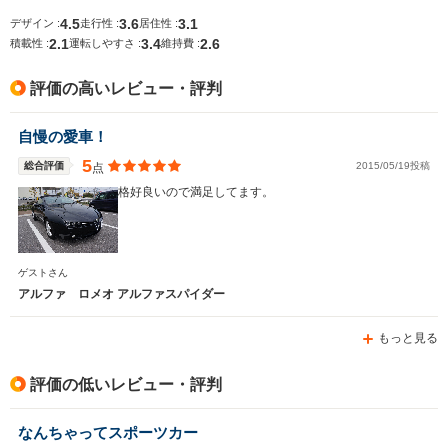
4.5
3.6
3.1
デザイン :
走行性 :
居住性 :
2.1
3.4
2.6
排気量
1742cc
1969～3179cc
2198～31
積載性 :
運転しやすさ :
維持費 :
駆動方式
MR
FF
FF、4WD
評価の高いレビュー・評判
自慢の愛車！
5
総合評価
2015/05/19投稿
点
格好良いので満足してます。
ゲストさん
アルファ ロメオ アルファスパイダー
もっと見る
評価の低いレビュー・評判
なんちゃってスポーツカー