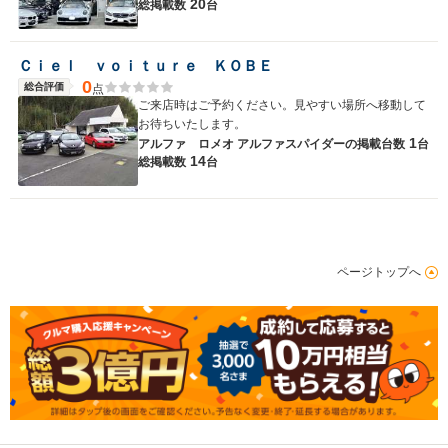
20
総掲載数
台
Ｃｉｅｌ ｖｏｉｔｕｒｅ ＫＯＢＥ
0
総合評価
点
ご来店時はご予約ください。見やすい場所へ移動して
お待ちいたします。
1
アルファ ロメオ アルファスパイダーの
掲載台数
台
14
総掲載数
台
ページトップへ