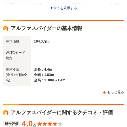
ドア数
2ドア
2ドア
3ドア
▼
全てを表示する
全高
全高
全高
1.19m
1.32m
1.36m
アルファスパイダーの基本情報
平均価格
194.3万円
全幅
全幅
全
サイズ
1.87m
1.78m
1.
全長
全長
WLTCモード
-
(全長x全幅x全高)
3.99m
4.29m～4.3m
4.
燃費
車体寸法
全長：4.4m
(全長x全幅x全
全幅：1.83m
ホイールベース
ホイールベース
ホイー
高)
全高：1.38m～1.4m
-m
-m
もっと見る
WLTCモード
アルファスパイダーに関するクチコミ・評価
-
-
-
燃費
4.0
総合評価
点