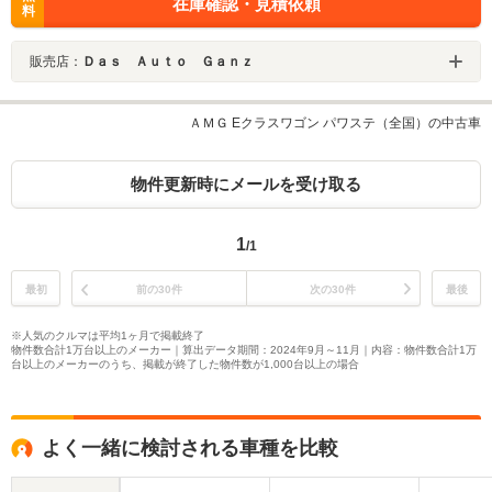
在庫確認・見積依頼
料
販売店：
Ｄａｓ Ａｕｔｏ Ｇａｎｚ
ＡＭＧ Eクラスワゴン パワステ（全国）の中古車
物件更新時にメールを受け取る
1
/1
最初
前の30件
次の30件
最後
※人気のクルマは平均1ヶ月で掲載終了
物件数合計1万台以上のメーカー｜算出データ期間：2024年9月～11月｜内容：物件数合計1万
台以上のメーカーのうち、掲載が終了した物件数が1,000台以上の場合
よく一緒に検討される車種を比較