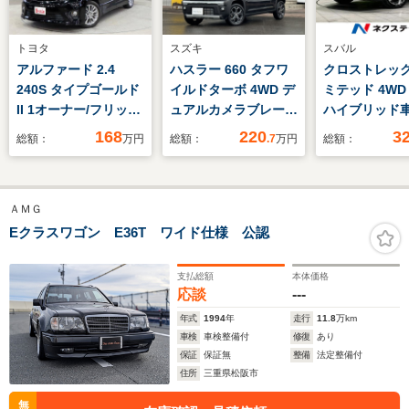
トヨタ
スズキ
スバル
アルファード 2.4
ハスラー 660 タフワ
クロストレック 
240S タイプゴールド
イルドターボ 4WD デ
ミテッド 4WD
II 1オーナー/フリップ
ュアルカメラブレーキ
ハイブリッド
ダウンモニター/黒半
サポート ステアリン
11型ナビ 全
168
220
3
総額：
万円
総額：
.7
万円
総額：
革シート/クルーズコ
グスイッチ クルーズ
メラ ステア
ントロール/クリアラ
コントロール シート
ーター 衝突
ンスソナー/ETC/100V
ヒーター アイドリン
ーダークルー
ＡＭＧ
電源/カロッツェリア
グストップ ターボ車
車 パドルシ
ナビ/地デ
両
ートヒーター
Eクラスワゴン E36T ワイド仕様 公認
ジ/Bluetooth/バック
シート コー
カメラ/電動リアゲー
サー LEDヘ
支払総額
本体価格
ト/HID
冷地仕様
応談
---
年式
1994
年
走行
11.8
万km
車検
車検整備付
修復
あり
保証
保証無
整備
法定整備付
住所
三重県松阪市
無