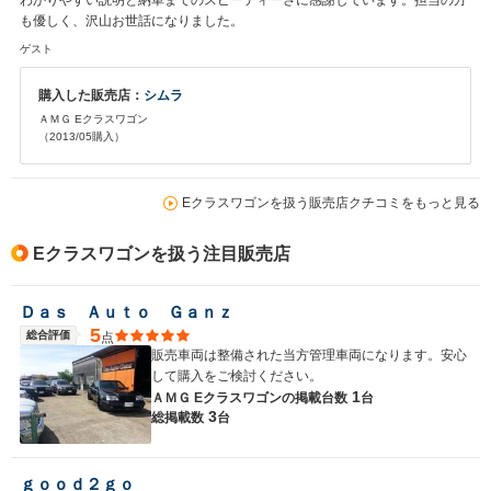
わかりやすい説明と納車までのスピーディーさに感謝しています。担当の方
も優しく、沢山お世話になりました。
ゲスト
購入した販売店：
シムラ
ＡＭＧ Eクラスワゴン
（2013/05購入）
Eクラスワゴンを扱う販売店クチコミをもっと見る
Eクラスワゴンを扱う注目販売店
Ｄａｓ Ａｕｔｏ Ｇａｎｚ
5
総合評価
点
販売車両は整備された当方管理車両になります。安心
して購入をご検討ください。
1
ＡＭＧ Eクラスワゴンの
掲載台数
台
3
総掲載数
台
ｇｏｏｄ２ｇｏ