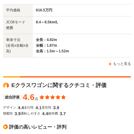
平均価格
616.5万円
全幅
全幅
全
JC08モード
8.4～8.5km/L
サイズ
1.87m
1.87m
1.
燃費
全長
全長
(全長x全幅x全高)
4.9m
5.08m～5.11m
4.
車体寸法
全長：4.92m
(全長x全幅x全
全幅：1.87m
高)
全高：1.5m～1.52m
ホイールベース
ホイールベース
ホイー
-m
-m
もっと見る
Eクラスワゴンに関するクチコミ・評価
WLTCモード
-
-
-
燃費
4.6
総合評価
点
4.4
4.1
3.9
デザイン :
走行性 :
居住性 :
3.9
4.4
3.7
積載性 :
運転しやすさ :
維持費 :
排気量
5461～6208cc
5461～6208cc
6208cc
評価の高いレビュー・評判
駆動方式
FR、4WD
FR
4WD