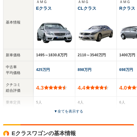
ＡＭＧ
ＡＭＧ
ＡＭＧ
Eクラス
CLクラス
Rクラス
基本情報
新車価格
1495～1830.8万円
2110～3540万円
1400万円
中古車
425万円
898万円
698万円
平均価格
クチコミ
4.3
4.4
4.0
総合評価
乗車定員
5人
4人
6人
▼
全てを表示する
ドア数
4ドア
2ドア
5ドア
全高
全高
全
Eクラスワゴンの基本情報
1.44m～1.46m
1.42m
1.