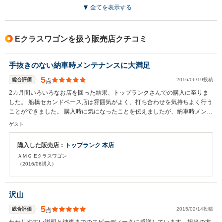
全てを表示する
Eクラスワゴンを扱う販売店クチコミ
手抜きのない納車時メンテナンスに大満足
5
総合評価
2016/06/19投稿
点
2カ月間いろいろなお店を回った結果、トップランクさんでの購入に至りま
した。 船橋セカンドベース店は雰囲気がよく、打ち合わせを気持ちよく行う
ことができました。 購入時に気になったことを伝えましたが、納車時メンテ
ナンスで全てを叶えていただき大変満足してております。（ローター研磨、
ゲスト
パッド交換、マウント交換） こちらで購入したナビCDも納車時にアップデ
ートしていただき、最新のナビ情報でドライブできました。今後はメンテナ
購入した販売店：
トップランク 本店
ンスもお願いすることにしようと思います。
ＡＭＧ Eクラスワゴン
（2016/06購入）
沢山
5
総合評価
2015/02/14投稿
点