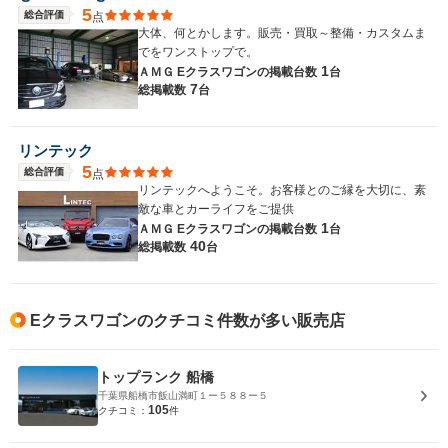
5
総合評価
点
大体、何とかします。販売・買取～整備・カスタムま
でをワンストップで。
1
ＡＭＧ Eクラスワゴンの
掲載台数
台
7
総掲載数
台
リンテック
5
総合評価
点
リンテックへようこそ。お客様とのご縁を大切に、素
敵な車とカーライフをご提供
1
ＡＭＧ Eクラスワゴンの
掲載台数
台
40
総掲載数
台
Eクラスワゴンのクチコミ件数が多い販売店
トップランク 船橋
千葉県船橋市飯山満町１ー５８８ー５
105
クチコミ：
件