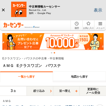
中古車情報カーセンサー
表示
Recruit Co., Ltd.
無料 － Google Play
履歴
お気に入り
メニュー
Eクラスワゴン・パワステの中古車・中古車情報
ＡＭＧ Eクラスワゴン パワステ
一覧から探す
地図から探す
更新時に
3
絞り込み
並べ替え
台
メール受信
ＡＭＧ