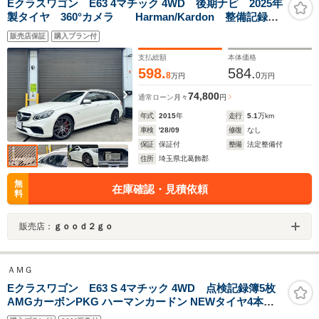
Eクラスワゴン E63 4マチック 4WD 後期ナビ 2025年
製タイヤ 360°カメラ Harman/Kardon 整備記録8
枚 ダイヤモンドホワイト デジタルインナーミラー
販売店保証
購入プラン付
支払総額
本体価格
598.
584.
8
0
万円
万円
74,800
通常ローン
月々
円
年式
2015
年
走行
5.1
万km
車検
'28/09
修復
なし
保証
保証付
整備
法定整備付
住所
埼玉県北葛飾郡
無
在庫確認・見積依頼
料
販売店：
ｇｏｏｄ２ｇｏ
ＡＭＧ
Eクラスワゴン E63 S 4マチック 4WD 点検記録簿5枚
AMGカーボンPKG ハーマンカードン NEWタイヤ4本交
換済 サンルーフ AMGスポーツステアリング 全席シート