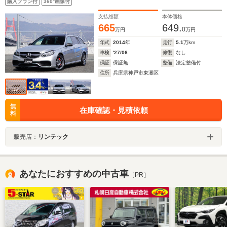
購入プラン付
360°画像付
ヒーター 前席ベンチレーター(メモリ付き)
支払総額
本体価格
665
649.
0
万円
万円
年式
2014
年
走行
5.1
万km
車検
'27/06
修復
なし
保証
保証無
整備
法定整備付
住所
兵庫県神戸市東灘区
無
在庫確認・見積依頼
料
販売店：
リンテック
あなたにおすすめの中古車
［PR］