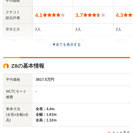
平均価格
クチコミ
4.1
3.7
4.3
総合評価
乗車定員
2人
2人
2人
ドア数
3ドア
2ドア
3ドア
▼
全てを表示する
全高
全高
全
1.31m
1.3m
1.
Z8の基本情報
平均価格
3817.5万円
全幅
全幅
全
サイズ
1.74m
1.78m
1.
全長
全長
WLTCモード
-
(全長x全幅x全高)
4.04m
4.12m
4.
燃費
車体寸法
全長：4.4m
(全長x全幅x全
全幅：1.83m
ホイールベース
ホイールベース
ホイー
高)
全高：1.32m
-m
-m
もっと見る