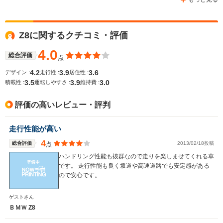
WLTCモード
Z8に関するクチコミ・評価
-
-
-
燃費
4.0
総合評価
点
4.2
3.9
3.6
デザイン :
走行性 :
居住性 :
3.5
3.9
3.0
排気量
2793～2979cc
3245cc
3201～32
積載性 :
運転しやすさ :
維持費 :
駆動方式
FR
FR
FR
評価の高いレビュー・評判
走行性能が高い
4
総合評価
2013/02/18投稿
点
ハンドリング性能も抜群なので走りを楽しませてくれる車
です。 走行性能も良く坂道や高速道路でも安定感がある
ので安心です。
ゲストさん
ＢＭＷ Z8