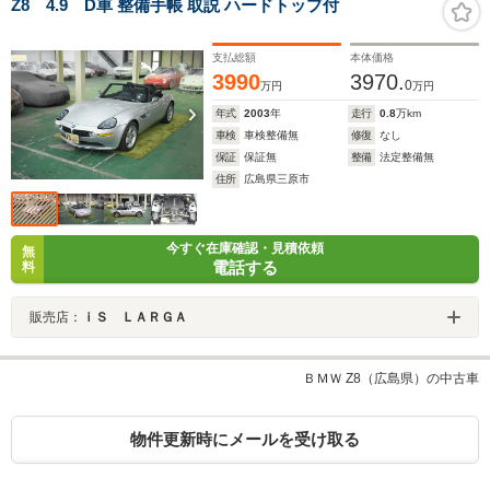
Z8 4.9 D車 整備手帳 取説 ハードトップ付
支払総額
本体価格
3990
3970.
0
万円
万円
年式
2003
年
走行
0.8
万km
車検
車検整備無
修復
なし
保証
保証無
整備
法定整備無
住所
広島県三原市
今すぐ在庫確認・見積依頼
無
電話する
料
販売店：
ｉＳ ＬＡＲＧＡ
ＢＭＷ Z8（広島県）の中古車
物件更新時にメールを受け取る