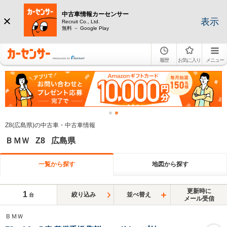
中古車情報カーセンサー
表示
Recruit Co., Ltd.
無料 － Google Play
履歴
お気に入り
メニュー
Z8(広島県)の中古車・中古車情報
ＢＭＷ Z8 広島県
一覧から探す
地図から探す
更新時に
1
絞り込み
並べ替え
台
メール受信
ＢＭＷ