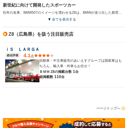
新世紀に向けて開発したスポーツカー
往年の名車、BMW507のイメージを漂わせるZ8は、BMWが送り出した新世紀のスーパー2シータースポーツ。アルミスペースフレームを使用したボディに搭載されるエンジンは5LのV8DOHCで、最高出力は400ps。0ー100km/h加速は4.7秒の快速を誇る。レザーでカバーされたロールオーバー・プロテクション・システムなど、最先端の安全装備も盛り込まれている。（1999.10）
全てを表示する
Z8（広島県）を扱う注目販売店
ｉＳ ＬＡＲＧＡ
4.1
総合評価
点
自動車・中古車販売のあいえすグループは国産車はも
ちろん、輸入車・外車もお任せ！
1
ＢＭＷ Z8の
掲載台数
台
110
総掲載数
台
ページトップへ