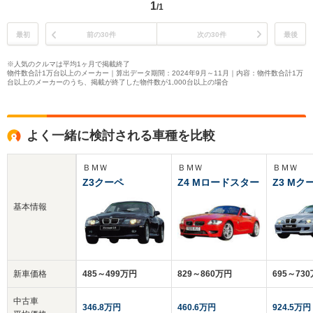
1
/1
最初
前の30件
次の30件
最後
※人気のクルマは平均1ヶ月で掲載終了
物件数合計1万台以上のメーカー｜算出データ期間：2024年9月～11月｜内容：物件数合計1万
台以上のメーカーのうち、掲載が終了した物件数が1,000台以上の場合
よく一緒に検討される車種を比較
ＢＭＷ
ＢＭＷ
ＢＭＷ
Z3クーペ
Z4 Mロードスター
Z3 Mク
基本情報
新車価格
485～499万円
829～860万円
695～73
中古車
346.8万円
460.6万円
924.5万円