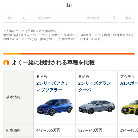
1
/1
最初
前の30件
次の30件
最後
※人気のクルマは平均1ヶ月で掲載終了
物件数合計1万台以上のメーカー｜算出データ期間：2024年9月～11月｜内容：物件数合計1万
台以上のメーカーのうち、掲載が終了した物件数が1,000台以上の場合
よく一緒に検討される車種を比較
ＢＭＷ
ＢＭＷ
アウディ
2シリーズアクテ
2シリーズグラン
A1スポ
ィブツアラー
クーペ
基本情報
新車価格
447～555万円
528～743万円
294～48