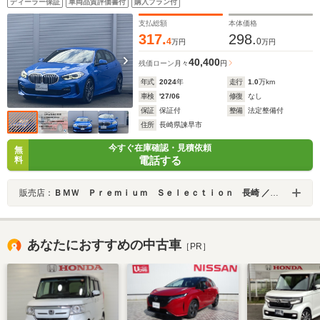
ディーラー保証
車両品質評価書付
購入プラン付
支払総額
本体価格
317.
298.
4
0
万円
万円
40,400
残価ローン
月々
円
年式
2024
年
走行
1.0
万km
車検
'27/06
修復
なし
保証
保証付
整備
法定整備付
住所
長崎県諫早市
今すぐ在庫確認・見積依頼
無
電話する
料
販売店：
ＢＭＷ Ｐｒｅｍｉｕｍ Ｓｅｌｅｃｔｉｏｎ 長崎 ／ＭＩＮＩ ＮＥＸＴ 長崎／（株）ＭＡＴＳＵＦＵＪＩ
あなたにおすすめの中古車
［PR］