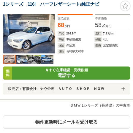
1シリーズ 116i ハーフレザーシート/純正ナビ
支払総額
本体価格
68
58.
0
万円
万円
年式
2012
年
走行
7.6
万km
車検
車検整備無
修復
なし
保証
保証無
整備
法定整備無
住所
長崎県大村市
今すぐ在庫確認・見積依頼
無
電話する
料
販売店：
有限会社 ナウ企画 ＡＵＴＯ ＳＨＯＰ ＮＯＷ
ＢＭＷ 1シリーズ（長崎県）の中古車
物件更新時にメールを受け取る