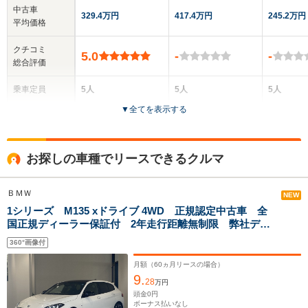
中古車
329.4万円
417.4万円
245.2万円
平均価格
クチコミ
5.0
-
-
総合評価
乗車定員
5人
5人
5人
▼
全てを表示する
ドア数
5ドア
4ドア
5ドア
全高
全高
全高
お探しの車種でリースできるクルマ
1.57m～1.58m
1.44m
1.44m
ＢＭＷ
NEW
1シリーズ M135 xドライブ 4WD 正規認定中古車 全
全幅
全幅
全幅
サイズ
国正規ディーラー保証付 2年走行距離無制限 弊社デモ
1.83m
1.8m
1.74m
全長
全長
(全長x全幅x全高)
ンストレーションカー シートヒーター ACC 禁煙
4.39m
4.55m
4.04m
360°画像付
車 トップビューカメラ カーブドディスプレイ
idrive パワーテールゲート
月額（
60
ヵ月リースの場合）
9.
28
万円
ホイールベース
ホイールベース
ホイー
頭金
0
円
-m
-m
ボーナス払いなし