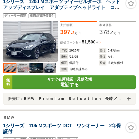
1シリーズ 120d Mスポーツ ディーゼルターボ ヘッド
アップディスプレイ アダプティブヘッドライト コン
フォートアクセス ワイヤレスチャージャー パドルシ
ディーラー保証
車両品質評価書付
フト 2年保証付
支払総額
本体価格
397.
378.
3
0
万円
万円
51,500
残価ローン
月々
円
年式
2025
年
走行
0.6
万km
車検
'27/05
修復
なし
保証
保証付
整備
法定整備付
住所
長崎県諫早市
今すぐ在庫確認・見積依頼
無
電話する
料
販売店：
ＢＭＷ Ｐｒｅｍｉｕｍ Ｓｅｌｅｃｔｉｏｎ 長崎 ／ＭＩＮＩ ＮＥＸＴ 長崎／（株）ＭＡＴＳＵＦＵＪＩ
ＢＭＷ
1シリーズ 118i Mスポーツ DCT ワンオーナー 2年保
証付