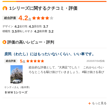
1シリーズに関するクチコミ・評価
4.2
総合評価
点
4.2
4.3
3.7
デザイン :
走行性 :
居住性 :
3.5
4.2
3.2
積載性 :
運転しやすさ :
維持費 :
評価の高いレビュー・評判
庶民（わたし）にはもったいないくらい、いい車です。
5
総合評価
2020/07/04投稿
点
総合的な評価として、”大満足”でした！ これからいろい
ろなところを駆け抜けていきましょう。 #駆け抜ける喜び
ケンティさん
（栃木県）
ＢＭＷ 1シリーズ
もっと見る