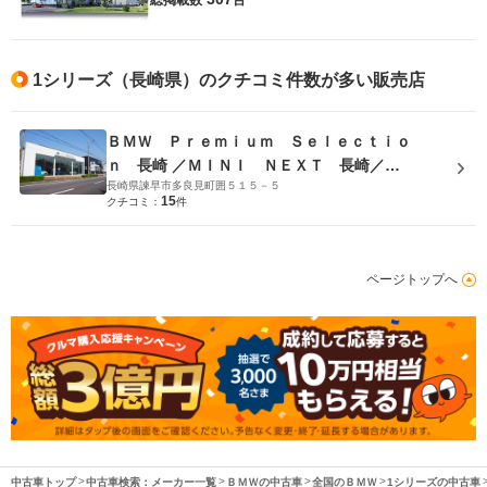
1シリーズ（長崎県）のクチコミ件数が多い販売店
ＢＭＷ Ｐｒｅｍｉｕｍ Ｓｅｌｅｃｔｉｏ
ｎ 長崎 ／ＭＩＮＩ ＮＥＸＴ 長崎／
長崎県諫早市多良見町囲５１５－５
（株）ＭＡＴＳＵＦＵＪＩ
15
クチコミ：
件
ページトップへ
中古車トップ
中古車検索：メーカー一覧
ＢＭＷの中古車
全国のＢＭＷ
1シリーズの中古車