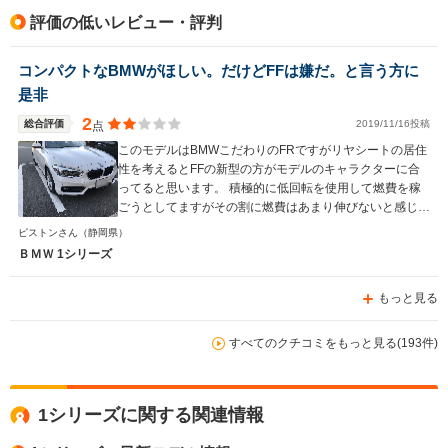
評価の低いレビュー・評判
コンパクトなBMWがほしい。だけどFFは嫌だ。と言う方に
是非
2
総合評価
2019/11/16投稿
点
このモデルはBMWこだわりのFRですがリヤシートの居住
性を考えるとFFの新型の方がモデルのキャラクターに合
ってると思います。 積極的に低回転を使用して燃費を稼
ごうとしてますがその割に燃費はあまり伸びないと感じま
した。80kmほどの試乗ですので燃費に関してはあまり参
ピストンさん
（静岡県）
考にならないかもしれません。オーディオの音質はもう少
ＢＭＷ 1シリーズ
し頑張ってほしいですね。 その他ナビの操作やハンドル
のレバー周りにあるスイッチなども他のBMWと同様です
もっと見る
のでBMWユーザーであれば違和感なく乗り換えられると
思います。 私的にはサスの味付けと後部座席に乗った時
に膝に当たるプラスチックが不快な点の二つがマイナス点
すべてのクチコミをもっと見る(193件)
です。
1シリーズに関する関連情報