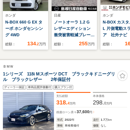
ホンダ
日産
ホンダ
N-BOX 660 G EX タ
ノートオーラ 1.2 G
N-BOX カスタ
ーボ ホンダセンシン
レザーエディション
L 片側電動ス
グ 4WD
衝突被害軽減ブレー
ア 社外ナビ
キ プロパイロット付
グ シートヒ
134
255
1
総額：
.2
万円
総額：
万円
総額：
き
ＢＭＷ
1シリーズ 118i Mスポーツ DCT ブラックキドニーグリ
ル ブラックレザー 2年保証付
ディーラー保証
車両品質評価書付
購入プラン付
支払総額
本体価格
318.
298.
4
0
万円
万円
37,600
残価ローン
月々
円
年式
2022
年
走行
1.7
万km
車検
車検整備付
修復
なし