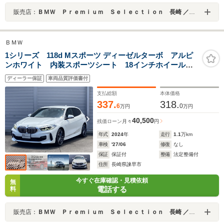
販売店：
ＢＭＷ Ｐｒｅｍｉｕｍ Ｓｅｌｅｃｔｉｏｎ 長崎 ／ＭＩＮＩ ＮＥＸＴ 長崎／（株）ＭＡＴＳＵＦＵＪＩ
ＢＭＷ
1シリーズ 118d Mスポーツ ディーゼルターボ アルピ
ンホワイト 内装スポーツシート 18インチホイール 2
年保証
ディーラー保証
車両品質評価書付
支払総額
本体価格
337.
318.
6
0
万円
万円
40,500
残価ローン
月々
円
年式
2024
年
走行
1.1
万km
車検
'27/06
修復
なし
保証
保証付
整備
法定整備付
住所
長崎県諫早市
今すぐ在庫確認・見積依頼
無
電話する
料
販売店：
ＢＭＷ Ｐｒｅｍｉｕｍ Ｓｅｌｅｃｔｉｏｎ 長崎 ／ＭＩＮＩ ＮＥＸＴ 長崎／（株）ＭＡＴＳＵＦＵＪＩ