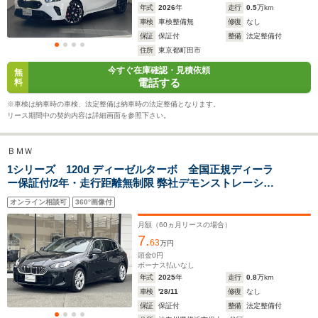
年式
2026
年
走行
0.5
万km
車検
車検整備無
修復
なし
14.1～19.5km/L
12.6～21.1km/L
15.2～18.
保証
保証付
整備
法定整備付
└市街地:10.5～
└市街地:9.0～
└市街地:1
住所
東京都町田市
13.8km/L
15.0km/L
14.2km/L
WLTCモード
今すぐ在庫確認・見積依頼
└郊外:14.0～
└郊外:12.9～
└郊外:15.
無
燃費
電話する
料
20.1km/L
21.8km/L
18.3km/L
└高速道路:16.6～
└高速道路:15.0～
└高速道路:
※車検は納車時の車検、法定整備は納車時の法定整備となります。
23.1km/L
24.9km/L
20.4km/L
リース期間中の契約内容は詳細画面を参照下さい。
排気量
1498～1995cc
1498～1998cc
999～149
ＢＭＷ
駆動方式
FF
FF、4WD
FF
1シリーズ 120d ディーゼルターボ 全国正規ディーラ
ー保証付/2年・走行距離無制限 弊社デモンストレーショ
ンカー テクノロジーPKG ハイラインPKG エコニアバイ
オンライン相談可
360°画像付
カラーブルースポーツシート harman/kardon ハンズオフ
アシスト パーキングアシスト+ HUD
月額（
60
ヵ月リースの場合）
7.
63
万円
頭金
0
円
ボーナス払いなし
年式
2025
年
走行
0.8
万km
車検
'28/11
修復
なし
保証
保証付
整備
法定整備付