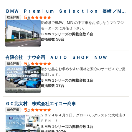
ＢＭＷ Ｐｒｅｍｉｕｍ Ｓｅｌｅｃｔｉｏｎ 長崎 ／ＭＩＮＩ ＮＥＸＴ 長崎／（株）ＭＡＴＳＵＦＵＪＩ
5
総合評価
点
長崎県でBMW、MINIの中古車をお探しならマツフジ
モータースにお任せ下さい。
6
ＢＭＷ 1シリーズの
掲載台数
台
56
総掲載数
台
有限会社 ナウ企画 ＡＵＴＯ ＳＨＯＰ ＮＯＷ
5
総合評価
点
確かな品をお求めやすい価格と安心のサービスでご提
供致します。
1
ＢＭＷ 1シリーズの
掲載台数
台
17
総掲載数
台
ＧＣ北大村 株式会社エイコー商事
5
総合評価
点
２０２４年４月１日、グローバルクレスト北大村店Ｏ
ＰＥＮ！！
1
ＢＭＷ 1シリーズの
掲載台数
台
307
総掲載数
台