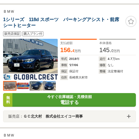
ＢＭＷ
1シリーズ 118d スポーツ パーキングアシスト・前席
シートヒーター
販売店保証
購入プラン付
支払総額
本体価格
156.
145.
4
0
万円
万円
年式
2018
年
走行
4.7
万km
車検
'27/06
修復
なし
保証
保証付
整備
法定整備付
住所
長崎県大村市
今すぐ在庫確認・見積依頼
無
電話する
料
販売店：
ＧＣ北大村 株式会社エイコー商事
ＢＭＷ