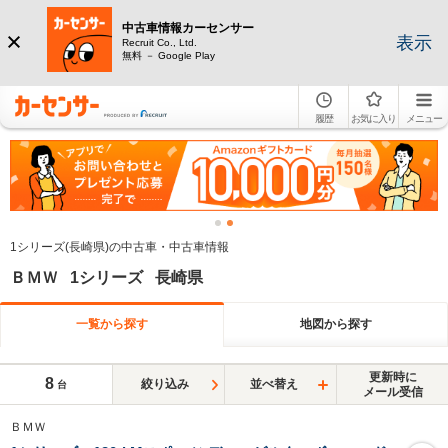
中古車情報カーセンサー
表示
Recruit Co., Ltd.
無料 － Google Play
履歴
お気に入り
メニュー
1シリーズ(長崎県)の中古車・中古車情報
ＢＭＷ 1シリーズ 長崎県
一覧から探す
地図から探す
更新時に
8
絞り込み
並べ替え
台
メール受信
ＢＭＷ