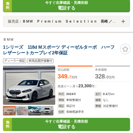
今すぐ在庫確認・見積依頼
無
電話する
料
販売店：
ＢＭＷ Ｐｒｅｍｉｕｍ Ｓｅｌｅｃｔｉｏｎ 長崎 ／ＭＩＮＩ ＮＥＸＴ 長崎／（株）ＭＡＴＳＵＦＵＪＩ
ＢＭＷ
1シリーズ 118d Mスポーツ ディーゼルターボ ハーフ
レザーシートカープレイ2年保証
ディーラー保証
車両品質評価書付
支払総額
本体価格
349.
328.
7
0
万円
万円
23,300
残価ローン
月々
円
年式
2024
年
走行
0.4
万km
車検
車検整備付
修復
なし
保証
保証付
整備
法定整備付
住所
長崎県諫早市
今すぐ在庫確認・見積依頼
無
電話する
料