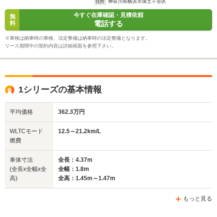
住所
神奈川県横浜市保土ヶ谷区
今すぐ在庫確認・見積依頼
無
電話する
料
※車検は納車時の車検、法定整備は納車時の法定整備となります。
リース期間中の契約内容は詳細画面を参照下さい。
1シリーズの基本情報
平均価格
362.3万円
WLTCモード
12.5～21.2km/L
燃費
車体寸法
全長：4.37m
(全長x全幅x全
全幅：1.8m
高)
全高：1.45m～1.47m
もっと見る