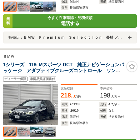
保証
保証付
整備
法定整備付
住所
長崎県諫早市
今すぐ在庫確認・見積依頼
無
電話する
料
販売店：
ＢＭＷ Ｐｒｅｍｉｕｍ Ｓｅｌｅｃｔｉｏｎ 長崎 ／ＭＩＮＩ ＮＥＸＴ 長崎／（株）ＭＡＴＳＵＦＵＪＩ
ＢＭＷ
1シリーズ 118i Mスポーツ DCT 純正ナビゲーションパ
ッケージ アダプティブクルーズコントロール ワンオ
ーナー 2年保証付
ディーラー保証
車両品質評価書付
支払総額
本体価格
218.
198.
3
0
万円
万円
年式
2019
年
走行
4.7
万km
車検
'26/10
修復
なし
保証
保証付
整備
法定整備付
住所
長崎県諫早市