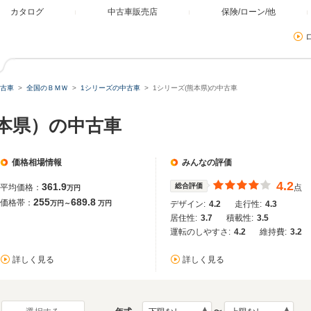
カタログ
中古車販売店
保険/ローン/他
古車
全国のＢＭＷ
1シリーズの中古車
1シリーズ(熊本県)の中古車
熊本県）の中古車
価格相場情報
みんなの評価
4.2
361.9
総合評価
平均価格：
点
万円
255
689.8
価格帯：
万円～
万円
デザイン:
4.2
走行性:
4.3
居住性:
3.7
積載性:
3.5
運転のしやすさ:
4.2
維持費:
3.2
詳しく見る
詳しく見る