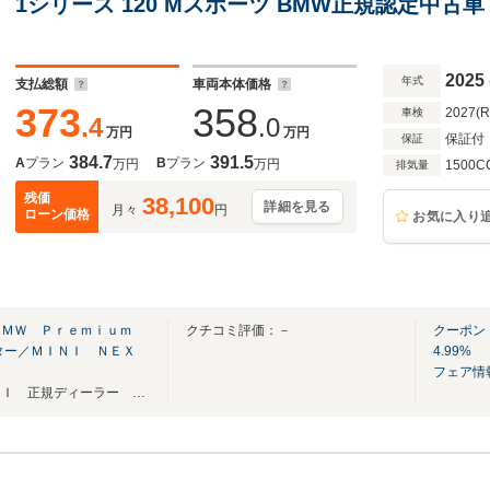
1シリーズ 120 Mスポーツ BMW正規認定中古車
2025
年式
支払総額
車両本体価格
373
358
2027(
車検
.4
.0
万円
万円
保証付
保証
384.7
391.5
A
プラン
B
プラン
万円
万円
1500C
排気量
残価
38,100
詳細を見る
月々
円
ローン価格
お気に入り
ＢＭＷ Ｐｒｅｍｉｕｍ
クチコミ評価：－
クーポン
ター／ＭＩＮＩ ＮＥＸ
4.99%
フェア情
熊本県内唯一 ＢＭＷ ＭＩＮＩ 正規ディーラー 【中古車ご購入専用ダイヤル】