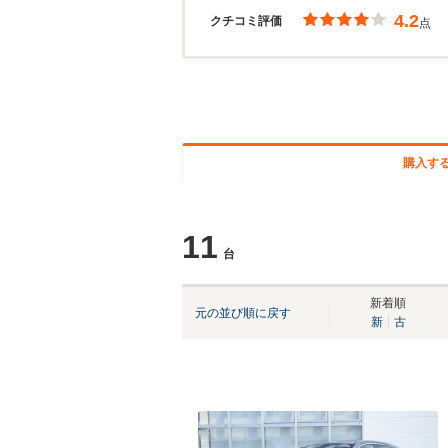
4.2
クチコミ評価
点
購入す
11
台
新着順
元の並び順に戻す
新
古