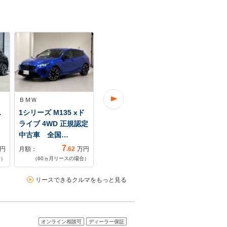
ＢＭＷ
ＢＭＷ
ＢＭＷ
ス
1シリーズ M135 xド
1シリーズ 120d Mス
1シリーズ 1
タ
ライブ 4WD 正規認定
ポーツ ディーゼルタ
ーツ デモレ
中古車 全国…
ーボ 弊社デ…
ッドアップ
7
3
円
月額：
.62
万円
月額：
.00
万円
月額：
合）
（
60
ヵ月リースの場合）
（
60
ヵ月リースの場合）
（
60
ヵ月リ
リースできるクルマをもっと見る
オンライン相談可
ディーラー保証