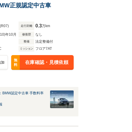
 BMW正規認定中古車
0.3
(R07)
万km
走行距離
R10)年10月
なし
修復歴
法定整備付
整備
C
フロア7AT
ミッション
無
在庫確認・見積依頼
追加
料
：BMW認定中古車 手数料率
報