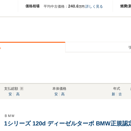
240.6
価格相場
燃費(
平均中古価格：
詳しく見る
万円
る
支払総額
本体価格
年式
安
高
安
高
新
古
ＢＭＷ
1シリーズ 120d ディーゼルターボ BMW正規