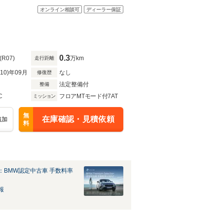
オンライン相談可
ディーラー保証
0.3
(R07)
万km
走行距離
R10)年09月
なし
修復歴
法定整備付
整備
C
フロアMTモード付7AT
ミッション
無
在庫確認・見積依頼
追加
料
：BMW認定中古車 手数料率
報