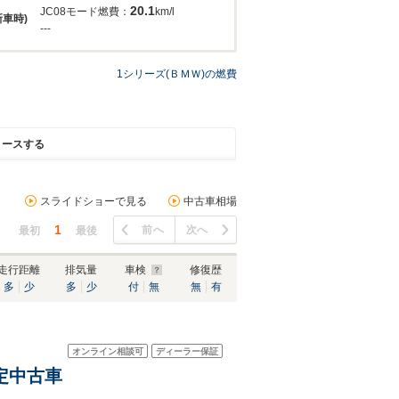
20.1
JC08モード燃費：
km/l
新車時)
---
1シリーズ(ＢＭＷ)の燃費
リースする
スライドショーで見る
中古車相場
1
前へ
次へ
最初
最後
走行距離
排気量
車検
修復歴
多
少
多
少
付
無
無
有
オンライン相談可
ディーラー保証
認定中古車