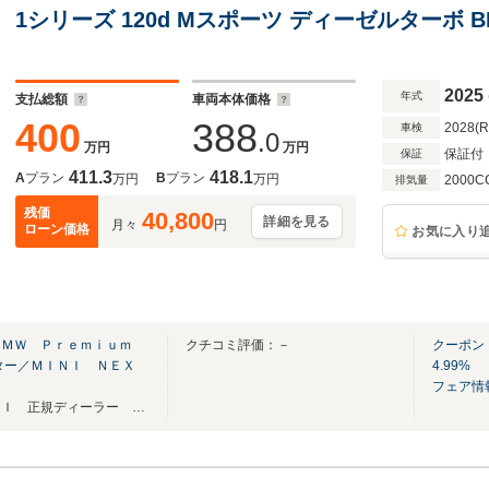
1シリーズ 120d Mスポーツ ディーゼルターボ
2025
年式
支払総額
車両本体価格
400
388
2028(
車検
.0
万円
万円
保証付
保証
411.3
418.1
A
プラン
B
プラン
万円
万円
2000C
排気量
残価
40,800
詳細を見る
月々
円
ローン価格
お気に入り
ＢＭＷ Ｐｒｅｍｉｕｍ
クチコミ評価：－
クーポン
ター／ＭＩＮＩ ＮＥＸ
4.99%
フェア情
熊本県内唯一 ＢＭＷ ＭＩＮＩ 正規ディーラー 【中古車ご購入専用ダイヤル】