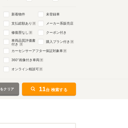
新着物件
未登録車
支払総額あり
メーカー系販売店
修復歴なし
クーポン付き
車両品質評価書
購入プラン付き
付き
カーセンサーアフター保証対象車
360
°画像付き車両
オンライン相談可
11
件をクリア
台 検索する