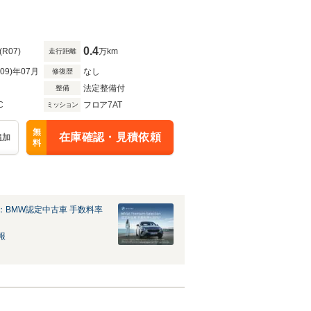
0.4
(R07)
万km
走行距離
R09)年07月
なし
修復歴
法定整備付
整備
C
フロア7AT
ミッション
無
在庫確認・見積依頼
追加
料
：BMW認定中古車 手数料率
報