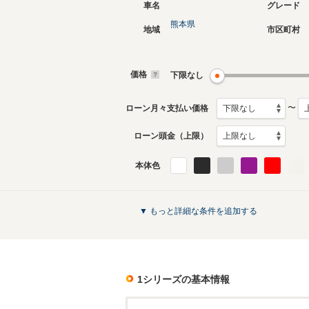
車名
グレード
熊本県
地域
市区町村
現行
3代目
2024年11月～生産中
2019年8
生産モデ
価格
下限なし
1シリーズのカタログを見る
〜
ローン月々支払い価格
ローン頭金（上限）
本体色
▼ もっと詳細な条件を追加する
1シリーズ
の基本情報