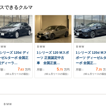
スできるクルマ
ＢＭＷ
ＢＭＷ
ＢＭＷ
シリーズ 120d ディ
1シリーズ 120 Mスポ
1シリーズ 120d M
ーゼルターボ 全国正
ーツ 正規認定中古
ポーツ ディーゼル
規ディーラ…
車 全国正規…
ーボ 全国正…
7
5
7
月額：
.63
万円
月額：
.75
万円
月額：
.35
万
（
60
ヵ月リースの場合）
（
60
ヵ月リースの場合）
（
60
ヵ月リースの場
ＢＭＷ