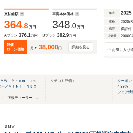
2025
年式
支払総額
車両本体価格
364
348
2028(
車検
.8
.0
万円
万円
保証付
保証
376.1
382.9
A
プラン
B
プラン
万円
万円
2000C
排気量
残価
38,000
詳細を見る
月々
円
ローン価格
お気に入り
ＢＭＷ Ｐｒｅｍｉｕｍ
クチコミ評価：－
クーポン
ター／ＭＩＮＩ ＮＥＸ
4.99%
フェア情
熊本県内唯一 ＢＭＷ ＭＩＮＩ 正規ディーラー 【中古車ご購入専用ダイヤル】
ＢＭＷ