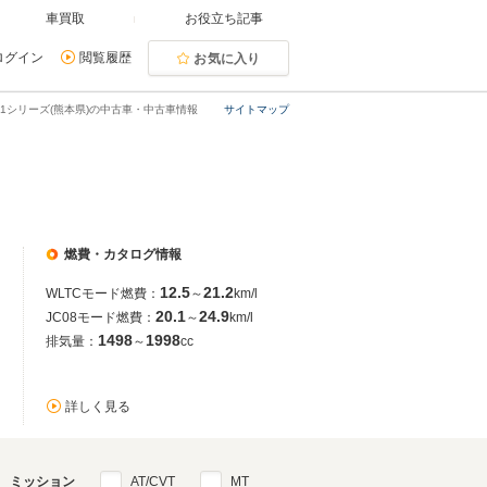
車買取
お役立ち記事
ログイン
閲覧履歴
お気に入り
1シリーズ(熊本県)の中古車・中古車情報
サイトマップ
燃費・カタログ情報
12.5
21.2
WLTCモード燃費：
～
km/l
20.1
24.9
JC08モード燃費：
～
km/l
1498
1998
排気量：
～
cc
詳しく見る
ミッション
AT/CVT
MT