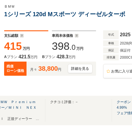
ＢＭＷ
1シリーズ 120d Mスポーツ ディーゼルターボ
2025
年式
支払総額
車両本体価格
415
398
2028(
車検
.0
万円
万円
保証付
保証
421.5
428.3
A
プラン
B
プラン
万円
万円
2000C
排気量
残価
38,800
詳細を見る
月々
円
ローン価格
お気に入り
ＢＭＷ Ｐｒｅｍｉｕｍ
クチコミ評価：－
クーポン
ター／ＭＩＮＩ ＮＥＸ
4.99%
フェア情
熊本県内唯一 ＢＭＷ ＭＩＮＩ 正規ディーラー 【中古車ご購入専用ダイヤル】