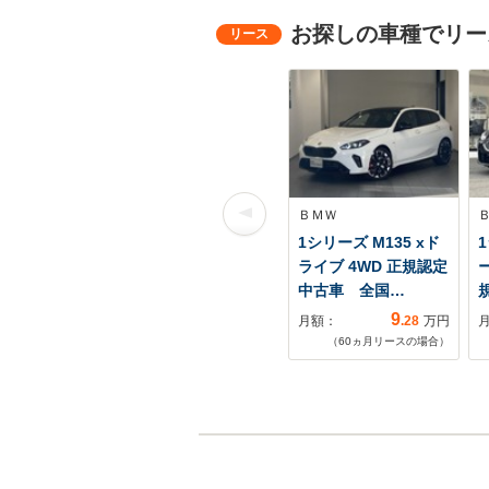
お探しの車種でリー
ＢＭＷ
1シリーズ M135 xド
1
ライブ 4WD 正規認定
中古車 全国…
9
月額：
.28
万円
（
60
ヵ月リースの場合）