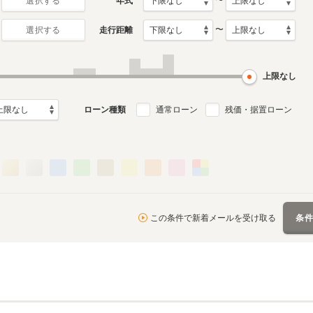
〜
年式
選択する
〜
走行距離
選択する
2代目
初代
月～2024年10月
2011年10月～2019年7月
2004年9月～2011年9月
ル
生産モデル
生産モデル
上限なし
ローン種類
通常ローン
残価・据置ローン
この条件で新着メールを受け取る
条