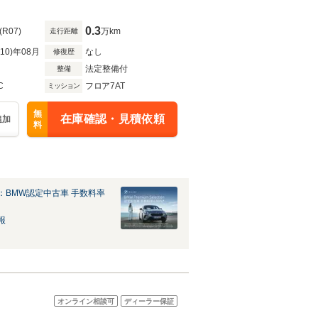
0.3
(R07)
万km
走行距離
R10)年08月
なし
修復歴
法定整備付
整備
C
フロア7AT
ミッション
無
在庫確認・見積依頼
追加
料
：BMW認定中古車 手数料率
報
オンライン相談可
ディーラー保証