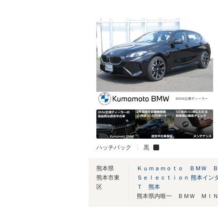
ハッチバック
黒
熊本県
Ｋｕｍａｍｏｔｏ ＢＭＷ 
熊本市東
Ｓｅｌｅｃｔｉｏｎ 熊本イン
区
Ｔ 熊本