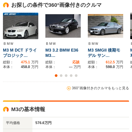
お探しの条件で360°画像付きのクルマ
全幅
全幅
全
サイズ
1.9m
1.78m
1.
全長
全長
(全長x全幅x全高)
4.91m
4.12m
4.59m
ＢＭＷ
ＢＭＷ
ＢＭＷ
M3 M DCT ドライ
M3 3.2 BMW E36
M3 SMGII 後期モ
ブロジック…
M3…
デル サン…
ホイールベース
ホイールベース
ホイー
-m
-m
総額：
475.1
万円
総額：
応談
総額：
612.5
万円
本体：
458.0
万円
本体：
---
万円
本体：
598.0
万円
360°画像付きのクルマをもっと見る
WLTCモード
-
-
-
燃費
M3の基本情報
排気量
4394cc
3245cc
1995～29
平均価格
576.6万円
駆動方式
FR
FR
FR