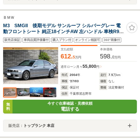
ＢＭＷ
M3 SMGII 後期モデル サンルーフ シルバーグレー 電
動フロントシート 純正18インチAW 左ハンドル 車検R9年
3月 ワンオーナー
販売店保証
車両品質評価書付
購入プラン付
オンライン相談可
360°画像付
支払総額
本体価格
612.
598.
5
0
万円
万円
55,800
通常ローン
月々
円
年式
2004
年
走行
7.5
万km
車検
'27/03
修復
なし
保証
保証付
整備
法定整備付
住所
千葉県習志野市
今すぐ在庫確認・見積依頼
無
電話する
料
販売店：
トップランク 本店