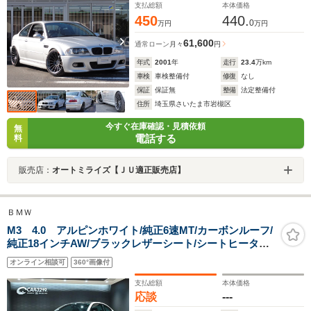
支払総額
本体価格
450
440.
0
万円
万円
61,600
通常ローン
月々
円
年式
2001
年
走行
23.4
万km
車検
車検整備付
修復
なし
保証
保証無
整備
法定整備付
住所
埼玉県さいたま市岩槻区
今すぐ在庫確認・見積依頼
無
電話する
料
販売店：
オートミライズ【ＪＵ適正販売店】
ＢＭＷ
M3 4.0 アルピンホワイト/純正6速MT/カーボンルーフ/
純正18インチAW/ブラックレザーシート/シートヒーター/
パワーシート/プッシュスタート/コーナーセンサー/純正ナ
オンライン相談可
360°画像付
ビゲーション/プッシュスタート/パワステ/ETC
支払総額
本体価格
応談
---