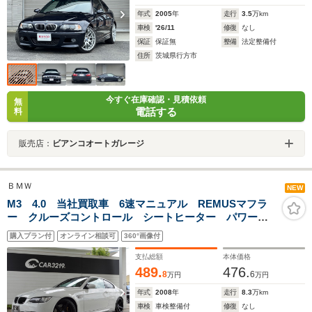
年式
2005
年
走行
3.5
万km
車検
'26/11
修復
なし
保証
保証無
整備
法定整備付
住所
茨城県行方市
今すぐ在庫確認・見積依頼
無
電話する
料
販売店：
ビアンコオートガレージ
ＢＭＷ
NEW
M3 4.0 当社買取車 6速マニュアル REMUSマフラ
ー クルーズコントロール シートヒーター パワーシ
ート バックカメラ パークセンサー プッシュスター
購入プラン付
オンライン相談可
360°画像付
ト 走行モード切替 黒革シート 19インチAW ETC
後期テール
支払総額
本体価格
489.
476.
8
6
万円
万円
年式
2008
年
走行
8.3
万km
車検
車検整備付
修復
なし