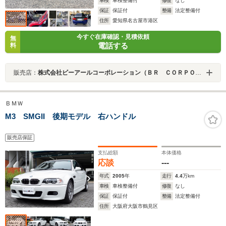
車検
車検整備付
修復
なし
保証
保証付
整備
法定整備付
住所
愛知県名古屋市港区
今すぐ在庫確認・見積依頼
無
電話する
料
販売店：
株式会社ビーアールコーポレーション（ＢＲ ＣＯＲＰＯＲＡＴＩＯＮ）
ＢＭＷ
M3 SMGII 後期モデル 右ハンドル
販売店保証
支払総額
本体価格
応談
---
年式
2005
年
走行
4.4
万km
車検
車検整備付
修復
なし
保証
保証付
整備
法定整備付
住所
大阪府大阪市鶴見区