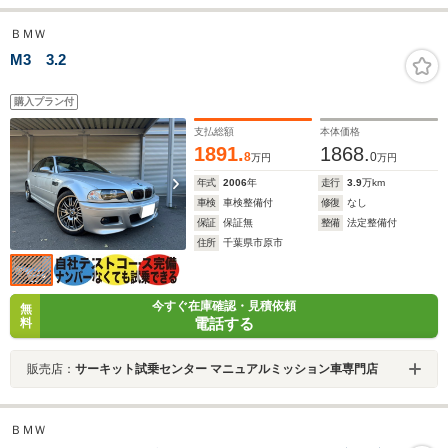
ＢＭＷ
M3 3.2
購入プラン付
支払総額
本体価格
1891.
1868.
8
0
万円
万円
年式
2006
年
走行
3.9
万km
車検
車検整備付
修復
なし
保証
保証無
整備
法定整備付
住所
千葉県市原市
今すぐ在庫確認・見積依頼
無
電話する
料
販売店：
サーキット試乗センター マニュアルミッション車専門店
ＢＭＷ