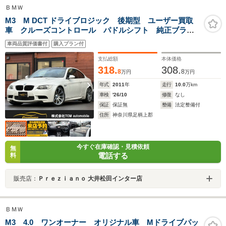
ＢＭＷ
M3 M DCT ドライブロジック 後期型 ユーザー買取
車 クルーズコントロール パドルシフト 純正ブラッ
ク革シート パワーシート シートヒーター コーナー
車両品質評価書付
購入プラン付
センサー 電動リヤシェード 純正ナビ・TV BTオーデ
ィオ 純正19インチAW
支払総額
本体価格
318.
308.
8
8
万円
万円
年式
2011
年
走行
10.0
万km
車検
'26/10
修復
なし
保証
保証無
整備
法定整備付
住所
神奈川県足柄上郡
今すぐ在庫確認・見積依頼
無
電話する
料
販売店：
Ｐｒｅｚｉａｎｏ 大井松田インター店
ＢＭＷ
M3 4.0 ワンオーナー オリジナル車 Mドライブパッ