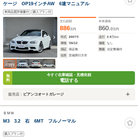
ケージ OP19インチAW 6速マニュアル
車両品質評価書付
購入プラン付
支払総額
本体価格
886
860.
0
万円
万円
年式
2007
年
走行
2.9
万km
車検
'26/12
修復
なし
保証
保証無
整備
法定整備付
住所
茨城県行方市
今すぐ在庫確認・見積依頼
無
電話する
料
販売店：
ビアンコオートガレージ
ＢＭＷ
M3 3.2 右 6MT フルノーマル
購入プラン付