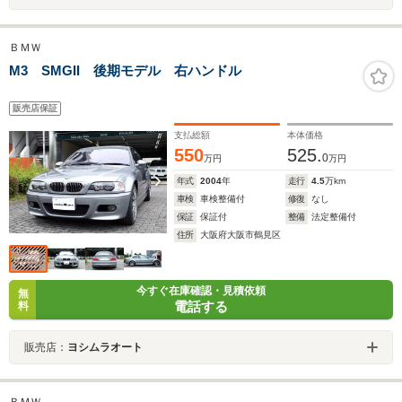
ＢＭＷ
M3 SMGII 後期モデル 右ハンドル
販売店保証
支払総額
本体価格
550
525.
0
万円
万円
年式
2004
年
走行
4.5
万km
車検
車検整備付
修復
なし
保証
保証付
整備
法定整備付
住所
大阪府大阪市鶴見区
今すぐ在庫確認・見積依頼
無
電話する
料
販売店：
ヨシムラオート