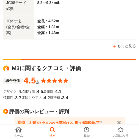
JC08モード
8.2～9.3km/L
燃費
車体寸法
全長：4.62m
(全長x全幅x全
全幅：1.81m
高)
全高：1.43m
もっと見る
M3に関するクチコミ・評価
4.5
総合評価
点
4.4
4.5
4.1
デザイン :
走行性 :
居住性 :
3.7
4.2
3.4
積載性 :
運転しやすさ :
維持費 :
評価の高いレビュー・評判
※
人気のクルマは平均1ヶ月で掲載終了
自動車の正常進化の最終形態です。
在庫が無くなる前にお問い合わせください
5
ホーム
検索
履歴
お気に入り
総合評価
2019/12/21投稿
点