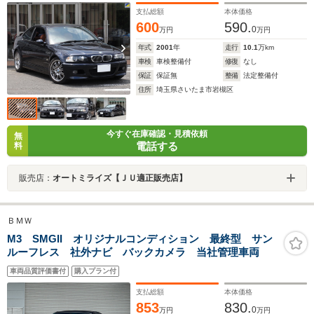
支払総額
本体価格
600
590.
0
万円
万円
年式
2001
年
走行
10.1
万km
車検
車検整備付
修復
なし
保証
保証無
整備
法定整備付
住所
埼玉県さいたま市岩槻区
今すぐ在庫確認・見積依頼
無
電話する
料
販売店：
オートミライズ【ＪＵ適正販売店】
ＢＭＷ
M3 SMGII オリジナルコンディション 最終型 サン
ルーフレス 社外ナビ バックカメラ 当社管理車両
車両品質評価書付
購入プラン付
支払総額
本体価格
853
830.
0
万円
万円