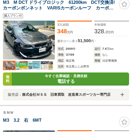
M3 M DCT ドライブロジック 61200km DCT交換済!
カーボンボンネット VARISカーボンルーフ カーボン
トランク 社外マフラー VOSSEN HF-1ホイール
購入プラン付
支払総額
本体価格
348
328.
0
万円
万円
51,500
通常ローン
月々
円
年式
2009
年
走行
7.9
万km
車検
'27/09
修復
なし
保証
保証無
整備
法定整備無
住所
埼玉県ふじみ野市
今すぐ在庫確認・見積依頼
無
電話する
料
販売店：
株式会社ＭＳＧ 旧車買取 改造車スポーツカー専門店
ＢＭＷ
M3 3.2 右 6MT