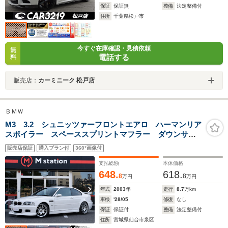
保証
保証無
整備
法定整備付
住所
千葉県松戸市
今すぐ在庫確認・見積依頼
無
電話する
料
販売店：
カーミニーク 松戸店
ＢＭＷ
M3 3.2 シュニッツァーフロントエアロ ハーマンリア
スポイラー スペーススプリントマフラー ダウンサス
アイバッハ 社外ナビフルセグ レザーシート 外品
販売店保証
購入プラン付
360°画像付
BBS19インチアルミ
支払総額
本体価格
648.
618.
8
8
万円
万円
年式
2003
年
走行
8.7
万km
車検
'28/05
修復
なし
保証
保証付
整備
法定整備付
住所
宮城県仙台市泉区