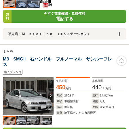
今すぐ在庫確認・見積依頼
無
電話する
料
販売店：
Ｍ ｓｔａｔｉｏｎ （エムステーション）
ＢＭＷ
M3 SMGII 右ハンドル フルノーマル サンルーフレ
ス
購入プラン付
支払総額
本体価格
450
440.
0
万円
万円
年式
2002
年
走行
14.8
万km
車検
車検整備付
修復
なし
保証
保証無
整備
法定整備付
住所
埼玉県さいたま市岩槻区