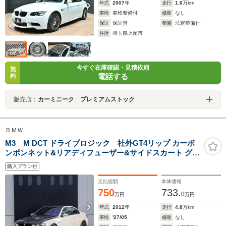
年式
2007
年
走行
1.6
万km
車検
車検整備付
修復
なし
保証
保証無
整備
法定整備付
住所
埼玉県上尾市
今すぐ在庫確認・見積依頼
無
電話する
料
販売店：
カーミニーク プレミアムストック
ＢＭＷ
M3 M DCT ドライブロジック 社外GT4リップ カーボ
ンボンネット&リアディフューザー&サイドスカート グル
ープMラムエアシステム KW車高調 純正クライメートコ
購入プラン付
ンフォートガラス Sabeltステアリング 社外Xパイプ&
バブル付マフラー
支払総額
本体価格
750
733.
0
万円
万円
年式
2012
年
走行
4.8
万km
車検
'27/05
修復
なし