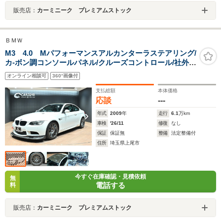
販売店：
カーミニーク プレミアムストック
ＢＭＷ
M3 4.0 Mパフォーマンスアルカンターラステアリング/
カ-ボン調コンソールパネル/クルーズコントロール/社外カ
ーボンリップスポイラー/純正18インチAW/Mマークアク
オンライン相談可
360°画像付
セルペダル/シ-トヒーター/パワーシート
支払総額
本体価格
応談
---
年式
2009
年
走行
6.1
万km
車検
'26/11
修復
なし
保証
保証無
整備
法定整備付
住所
埼玉県上尾市
今すぐ在庫確認・見積依頼
無
電話する
料
販売店：
カーミニーク プレミアムストック