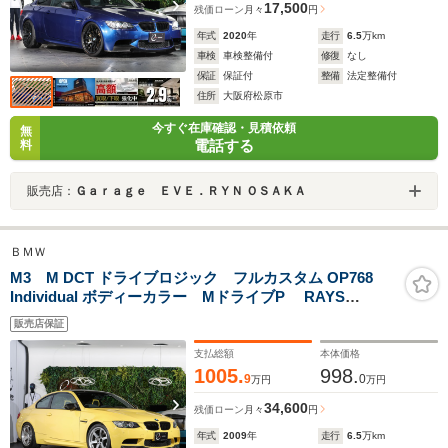
17,500
残価ローン
月々
円
年式
2020
年
走行
6.5
万km
車検
車検整備付
修復
なし
保証
保証付
整備
法定整備付
住所
大阪府松原市
今すぐ在庫確認・見積依頼
無
電話する
料
販売店：
Ｇａｒａｇｅ ＥＶＥ．ＲＹＮ ＯＳＡＫＡ
ＢＭＷ
M3 M DCT ドライブロジック フルカスタム OP768
Individual ボディーカラー MドライブP RAYS
ROTORA 鍛造ブレーキ Mパフォーマンスカーボン T/M
販売店保証
フルアルカンタラレザー 張替 イエローカーボン H&R
スタビライザー KWクラブスポーツ
支払総額
本体価格
1005.
998.
9
0
万円
万円
34,600
残価ローン
月々
円
年式
2009
年
走行
6.5
万km