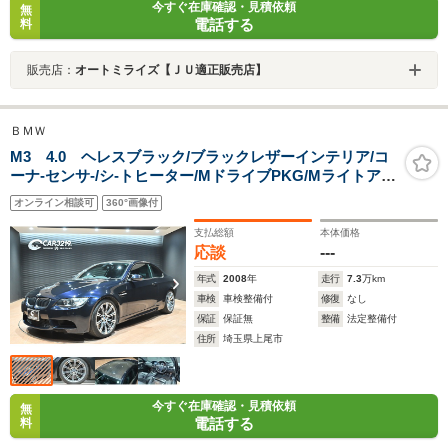
今すぐ在庫確認・見積依頼
無
電話する
料
販売店：
オートミライズ【ＪＵ適正販売店】
ＢＭＷ
M3 4.0 ヘレスブラック/ブラックレザーインテリア/コ
ーナ-センサ-/シ-トヒーター/MドライブPKG/Mライトアロ
イホイ-ルスタイリング220M/コーナ-センサ-/ETC/純正ナ
オンライン相談可
360°画像付
ビゲーション/カーボンルーフ
支払総額
本体価格
応談
---
年式
2008
年
走行
7.3
万km
車検
車検整備付
修復
なし
保証
保証無
整備
法定整備付
住所
埼玉県上尾市
今すぐ在庫確認・見積依頼
無
電話する
料