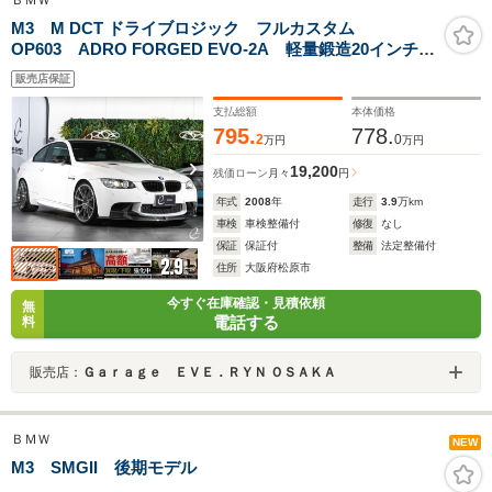
ＢＭＷ
M3 M DCT ドライブロジック フルカスタム
OP603 ADRO FORGED EVO-2A 軽量鍛造20インチホ
イール LEDイカリングバルブ 後期スタイルテールラ
販売店保証
ンプ ドライカーボンエアロ Mドライブパッケージ
カーボントリム 記録簿付
支払総額
本体価格
795.
778.
2
0
万円
万円
19,200
残価ローン
月々
円
年式
2008
年
走行
3.9
万km
車検
車検整備付
修復
なし
保証
保証付
整備
法定整備付
住所
大阪府松原市
今すぐ在庫確認・見積依頼
無
電話する
料
販売店：
Ｇａｒａｇｅ ＥＶＥ．ＲＹＮ ＯＳＡＫＡ
ＢＭＷ
NEW
M3 SMGII 後期モデル