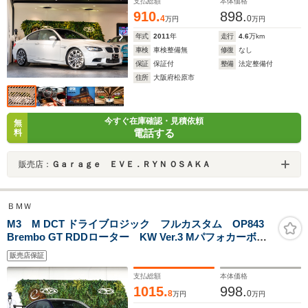
反射フロントガラス
支払総額
本体価格
910.
898.
4
0
万円
万円
年式
2011
年
走行
4.6
万km
車検
車検整備無
修復
なし
保証
保証付
整備
法定整備付
住所
大阪府松原市
今すぐ在庫確認・見積依頼
無
電話する
料
販売店：
Ｇａｒａｇｅ ＥＶＥ．ＲＹＮ ＯＳＡＫＡ
ＢＭＷ
M3 M DCT ドライブロジック フルカスタム OP843
Brembo GT RDDローター KW Ver.3 Mパフォカーボン
&インコネルエキゾ-スト MドライブP afe レカロ GTS
販売店保証
ホイール GT4カーボンウィング Individualハイエンドオ
ーディオ ルマンブルー
支払総額
本体価格
1015.
998.
8
0
万円
万円