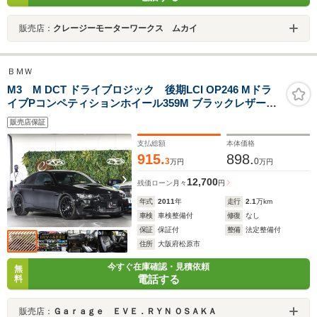
販売店：
クレージーモーターワークス ムカイ
ＢＭＷ
M3 M DCT ドライブロジック 後期LCI OP246 Mドラ
イブPコンペティションホイール359M ブラックレザーカ
ーボンストラクチャートリム Harman Kardon アクラ
販売店保証
ポビッチスリップオンライン ブラックキドニーグリ
ル バックカメラキット
支払総額
本体価格
915.
898.
3
0
万円
万円
12,700
残価ローン
月々
円
年式
2011
年
走行
2.1
万km
車検
車検整備付
修復
なし
保証
保証付
整備
法定整備付
住所
大阪府松原市
今すぐ在庫確認・見積依頼
無
電話する
料
販売店：
Ｇａｒａｇｅ ＥＶＥ．ＲＹＮ ＯＳＡＫＡ