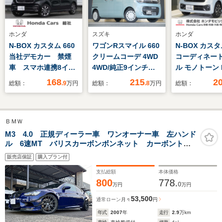
ホンダ
スズキ
ホンダ
N-BOX カスタム 660
ワゴンRスマイル 660
N-BOX カスタ
当社デモカー 禁煙
クリームコーデ 4WD
コーディネー
車 スマホ連携8イン
4WD/純正9インチ全
ル モノトーン 
チディスプレイオーデ
方位モニター付ナビ/
認定中古車 U
168
215
2
総額：
.9
万円
総額：
.8
万円
総額：
ィオ バックカメラ
スズキコネクト対応通
selectPlemi
シートヒーター アダ
信機/パワスライドド
証 禁煙車 
プティブクルーズコン
ア/LEDオートライト&
ー 大画面純
ＢＭＷ
トロール 障害物セン
フォグラ/360°プレミ
ビ 全周囲
サー 両側電動スライ
アムUV&IRカットガ
ホンダセン
M3 4.0 正規ディーラー車 ワンオーナー車 左ハンド
ル 6速MT バリスカーボンボンネット カーボントラ
ドドア 電子パーキン
ラス/マイルドハイブ
LEDヘッド
ンク カーボンGTウィング カーボンリアデュフーザ
グ Bluetooth
リッド/アダプティブ
ETC ドライ
販売店保証
購入プラン付
ー カーボンカナード 新車取説 保証書 スペアキー
クルコン
ダー
有り
支払総額
本体価格
800
778.
0
万円
万円
53,500
通常ローン
月々
円
年式
2007
年
走行
2.9
万km