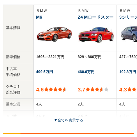
ＢＭＷ
ＢＭＷ
ＢＭＷ
M6
Z4 Mロードスター
3シリー
基本情報
新車価格
1695～2321万円
829～860万円
427～75
中古車
409.5万円
460.6万円
102.8万円
平均価格
クチコミ
4.6
3.7
4.3
総合評価
乗車定員
4人
2人
4人
ドア数
2ドア
2ドア
2ドア
▼
全てを表示する
全高
全高
全高
1.38m
1.3m
1.38