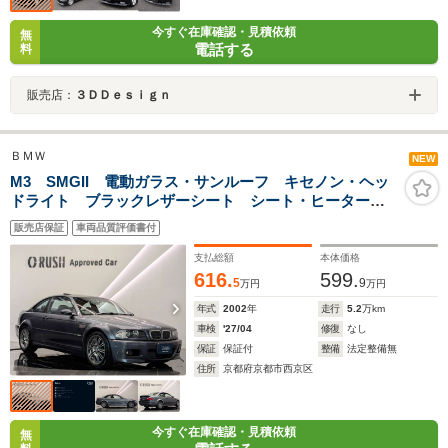
今すぐ在庫確認・見積依頼
無
電話する
料
販売店：
３ＤＤｅｓｉｇｎ
ＢＭＷ
NEW
M3 SMGII 電動ガラス・サンルーフ キセノン・ヘッ
ドライト ブラックレザーシート シート・ヒーター
パーク・ディスタンス・コントロール ETC M専用サス
販売店保証
車両品質評価書付
ペンション ドライブレコーダー 有償カラー 18AW
支払総額
本体価格
616.
599.
5
9
万円
万円
年式
2002
年
走行
5.2
万km
車検
'27/04
修復
なし
保証
保証付
整備
法定整備無
住所
京都府京都市西京区
今すぐ在庫確認・見積依頼
無