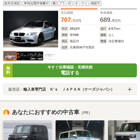
ージ/
販売店保証
車両品質評価書付
購入プラン付
オンライン相談可
支払総額
本体価格
707.
689.
5
9
万円
万円
年式
2012
年
走行
4.5
万km
車検
'27/05
修復
なし
保証
保証付
整備
法定整備付
住所
兵庫県神戸市西区
今すぐ在庫確認・見積依頼
無
電話する
料
販売店：
輸入車専門店 Ｋ’ｓ ＪＡＰＡＮ（ケーズジャパン）
あなたにおすすめの中古車
［PR］