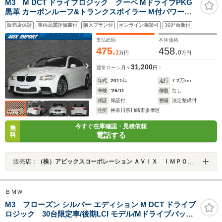
M3 M DCT ドライブロジック クーペ MドライブPKG
黒革 カーボンルーフ&トランクスポイラー M付パワーシ
ート シートヒーター 純正ナビ TV ETC クルコン コンフォ
販売店保証
車両品質評価書付
購入プラン付
オンライン相談可
360°画像付
ートA PDC アクラボビッチマフラー(純正有) 18AW 弊社
買取直販!
支払総額
本体価格
475.
458.
1
0
万円
万円
31,200
通常ローン
月々
円
年式
2011
年
走行
7.2
万km
車検
'26/11
修復
なし
保証
保証付
整備
法定整備付
住所
神奈川県川崎市多摩区
今すぐ在庫確認・見積依頼
無
電話する
料
販売店：
（株）アビックスコーポレーション ＡＶＩＸ ＩＭＰＯＲＴ ＮＥＸＴ店
ＢＭＷ
M3 フローズン シルバー エディション M DCT ドライブ
ロジック 30台限定車/後期LCI モデル/Mドライブパッケ