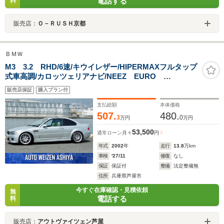
電話する
料
販売店：
Ｏ－ＲＵＳＨ京都
ＢＭＷ
M3 3.2 RHD/6速/キウイレザー/HIPERMAXフルタップ
式車高調/カロッツェリアナビ/NEEZ EURO
CROSS18(PIRELLI)/トランクスポイラー/ルーフスポイラ
販売店保証
購入プラン付
ー/タワーバー/キャリパーP
支払総額
本体価格
507.
480.
3
0
万円
万円
53,500
通常ローン
月々
円
年式
2002
年
走行
13.8
万km
車検
'27/11
修復
なし
保証
保証付
整備
法定整備無
住所
兵庫県芦屋市
今すぐ在庫確認・見積依頼
無
電話する
料
販売店：
アウトヴァイツェン芦屋