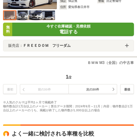
保証
保証無
整備
法定整備付
住所
愛知県春日井市
今すぐ在庫確認・見積依頼
無
電話する
料
販売店：
ＦＲＥＥＤＯＭ フリーダム
ＢＭＷ M3（全国）の中古車
1
/2
最初
前の30件
次の30件
最後
※人気のクルマは平均1ヶ月で掲載終了
物件数合計1万台以上のメーカー｜算出データ期間：2024年9月～11月｜内容：物件数合計1万
台以上のメーカーのうち、掲載が終了した物件数が1,000台以上の場合
よく一緒に検討される車種を比較