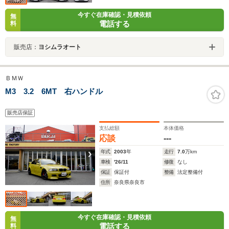
今すぐ在庫確認・見積依頼
無
電話する
料
販売店：
ヨシムラオート
ＢＭＷ
M3 3.2 6MT 右ハンドル
販売店保証
支払総額
本体価格
応談
---
年式
2003
年
走行
7.0
万km
車検
'26/11
修復
なし
保証
保証付
整備
法定整備付
住所
奈良県奈良市
今すぐ在庫確認・見積依頼
無
電話する
料