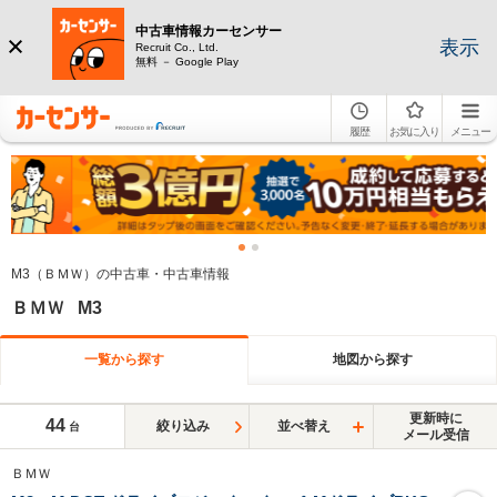
中古車情報カーセンサー
表示
Recruit Co., Ltd.
無料 － Google Play
履歴
お気に入り
メニュー
M3（ＢＭＷ）の中古車・中古車情報
ＢＭＷ M3
一覧から探す
地図から探す
更新時に
44
絞り込み
並べ替え
台
メール受信
ＢＭＷ