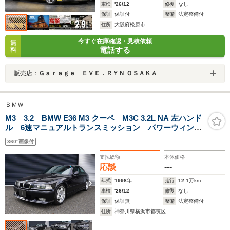
車検
'26/12
修復
なし
保証
保証付
整備
法定整備付
住所
大阪府松原市
今すぐ在庫確認・見積依頼
無
電話する
料
販売店：
Ｇａｒａｇｅ ＥＶＥ．ＲＹＮ ＯＳＡＫＡ
ＢＭＷ
M3 3.2 BMW E36 M3 クーペ M3C 3.2L NA 左ハンド
ル 6速マニュアルトランスミッション パワーウィンド
ウ コスモシュワルツメタリック
360°画像付
支払総額
本体価格
応談
---
年式
1998
年
走行
12.1
万km
車検
'26/12
修復
なし
保証
保証無
整備
法定整備付
住所
神奈川県横浜市都筑区