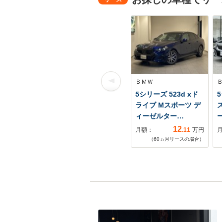
ＢＭＷ
5シリーズ 523d xド
5
ライブ Mスポーツ デ
ィーゼルター…
12
月額：
.11
万円
（
60
ヵ月リースの場合）