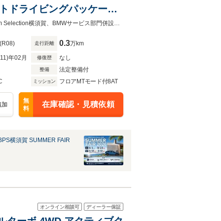
ォートドライビングパッケージ
ー パノラマサンルーフ 電
BMW Premium Selection横須賀/ 神奈川県横須賀市日の出町３－１BMW Premium Selection横須賀、BMWサービス部門併設店舗
禁煙
0.3
(R08)
万km
走行距離
R11)年02月
なし
修復歴
法定整備付
整備
C
フロアMTモード付8AT
ミッション
無
在庫確認・見積依頼
追加
料
PS横須賀 SUMMER FAIR
オンライン相談可
ディーラー保証
ゼルターボ 4WD アクティブク