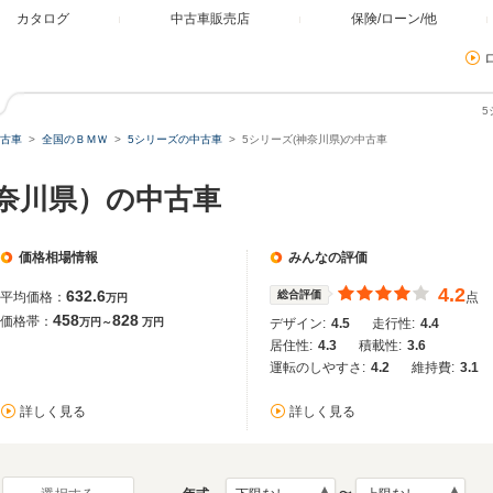
カタログ
中古車販売店
保険/ローン/他
5
古車
全国のＢＭＷ
5シリーズの中古車
5シリーズ(神奈川県)の中古車
神奈川県）の中古車
価格相場情報
みんなの評価
4.2
632.6
総合評価
平均価格：
点
万円
458
828
価格帯：
万円～
万円
デザイン:
4.5
走行性:
4.4
居住性:
4.3
積載性:
3.6
運転のしやすさ:
4.2
維持費:
3.1
詳しく見る
詳しく見る