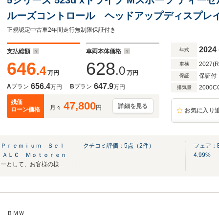
ルーズコントロール ヘッドアップディスプレ
チューナー コンフォートアクセス 電動シー
正規認定中古車2年間走行無制限保証付き
ー
2024
年式
支払総額
車両本体価格
646
628
2027(
車検
.4
.0
万円
万円
保証付
保証
656.4
647.9
A
プラン
B
プラン
万円
万円
2000C
排気量
残価
47,800
詳細を見る
月々
円
ローン価格
お気に入り
 Ｐｒｅｍｉｕｍ Ｓｅｌ
クチコミ評価：
5
点（
2
件）
フェア：
）ＡＬＣ Ｍｏｔｏｒｅｎ
4.99%
A.l.c.BMW BMW正規ディーラーとして、お客様の様々なニーズにお応えいたします！
ＢＭＷ