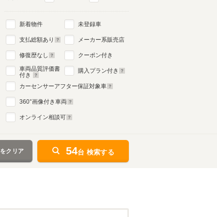
新着物件
未登録車
4代目
支払総額あり
メーカー系販売店
1996年6月～2003年7月
生産モデル
修復歴なし
クーポン付き
車両品質評価書
購入プラン付き
付き
カーセンサーアフター保証対象車
360
°画像付き車両
オンライン相談可
54
件をクリア
台 検索する