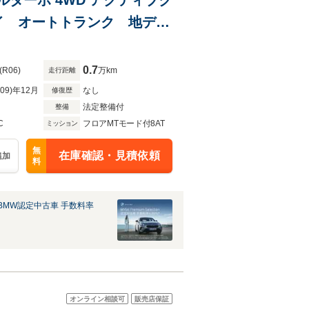
イ オートトランク 地デジ
トメモリー付 ブラックレザ
0.7
(R06)
万km
走行距離
R09)年12月
なし
修復歴
法定整備付
整備
C
フロアMTモード付8AT
ミッション
無
在庫確認・見積依頼
追加
料
BMW認定中古車 手数料率
オンライン相談可
販売店保証