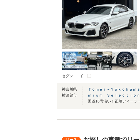
セダン
白
神奈川県
Ｔｏｍｅｉ－Ｙｏｋｏｈａｍａ
横須賀市
ｍｉｕｍ Ｓｅｌｅｃｔｉｏ
お探しの車種でリー