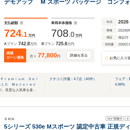
デモアップ M スポーツ パッケージ コンフ
ブ サスペンション F/R シート ヒーター ド
ロフェッショナル
2026
年式
支払総額
車両本体価格
724
708
2029(
車検
.1
.0
万円
万円
保証付
保証
742.8
725.6
A
プラン
B
プラン
万円
万円
2000C
排気量
残価
77,800
詳細を見る
月々
円
ローン価格
お気に入り
 Ｐｒｅｍｉｕｍ Ｓｅｌ
クチコミ評価：
4.7
点（
40
件）
フェア：
ＡＬＣ Ｍｏｔｏｒｅｎ
4.99%
BMW正規ディーラーならではの、良質な人気車を多数取り揃えております。
360°
画像付
オ
ＢＭＷ
5シリーズ 530e Mスポーツ 認定中古車 正規