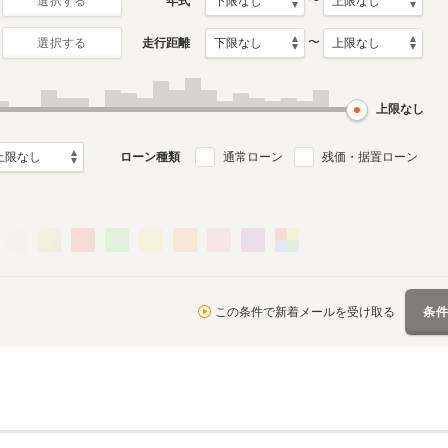
〜
年式
選択する
〜
走行距離
選択する
6代目
5代目
2月～2023年6月
2010年3月～2016年11月
2003年8月～2010年2月
ル
生産モデル
生産モデル
上限なし
ローン種類
通常ローン
残価・据置ローン
この条件で新着メールを受け取る
条