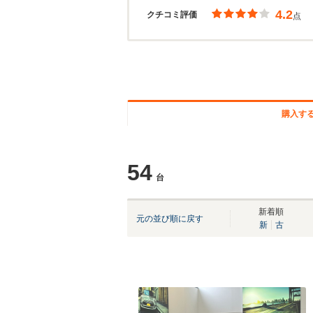
4.2
クチコミ評価
点
購入す
54
台
新着順
元の並び順に戻す
新
古