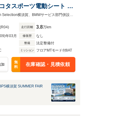
ダコタスポーツ電動シート シ
ップビューカメラ 純正TV
BMW Premium Selection横須賀/ 神奈川県横須賀市日の出町３－１BMW Premium Selection横須賀、BMWサービス部門併設店舗
3.8
(R04)
万km
走行距離
R09)年03月
なし
修復歴
法定整備付
整備
C
フロアMTモード付8AT
ミッション
無
在庫確認・見積依頼
追加
料
PS横須賀 SUMMER FAIR