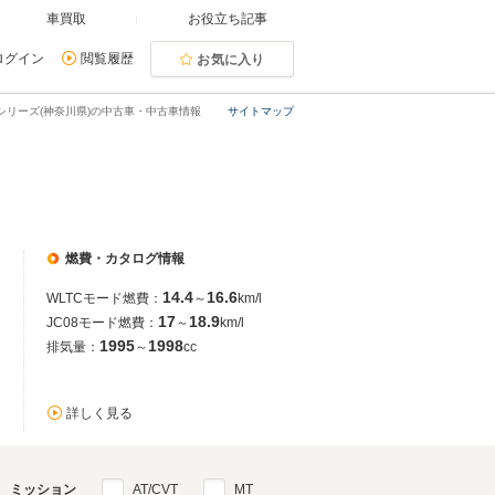
車買取
お役立ち記事
ログイン
閲覧履歴
お気に入り
シリーズ(神奈川県)の中古車・中古車情報
サイトマップ
燃費・カタログ情報
14.4
16.6
WLTCモード燃費：
～
km/l
17
18.9
JC08モード燃費：
～
km/l
1995
1998
排気量：
～
cc
詳しく見る
ミッション
AT/CVT
MT