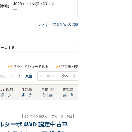
17
JC08モード燃費：
km/l
新車時)
---
5シリーズ(ＢＭＷ)の燃費
リースする
スライドショーで見る
中古車相場
1
2
前へ
次へ
最初
最後
走行距離
排気量
車検
修復歴
多
少
多
少
付
無
無
有
オンライン相談可
ディーラー保証
ゼルターボ 4WD 認定中古車