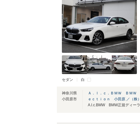
セダン
白
神奈川県
Ａ．ｌ．ｃ．ＢＭＷ ＢＭＷ
小田原市
ｅｃｔｉｏｎ 小田原 ／（株