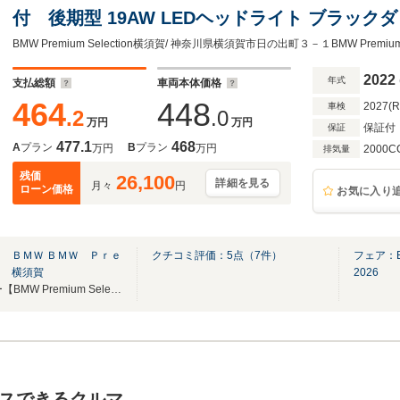
付 後期型 19AW LEDヘッドライト ブラック
ートヒーター アンビエントライト 1オーナー ト
2022
年式
支払総額
車両本体価格
464
448
2027(
車検
.2
.0
万円
万円
保証付
保証
477.1
468
A
プラン
B
プラン
万円
万円
2000C
排気量
残価
26,100
詳細を見る
月々
円
ローン価格
お気に入り
 ＢＭＷ ＢＭＷ Ｐｒｅ
クチコミ評価：
5
点（
7
件）
フェア：B
ｎ 横須賀
2026
国道16号沿い！正規ディーラー【BMW Premium Selection 横須賀】サービス工場併設店舗
スできるクルマ