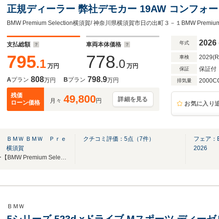
正規ディーラー 弊社デモカー 19AW コンフ
アダプティブサスペンション ステアリングヒータ
動シート 4ゾーンエアコン パーキングアシスト 
2026
年式
支払総額
車両本体価格
795
778
2029(
車検
.1
.0
万円
万円
保証付
保証
808
798.9
A
プラン
B
プラン
万円
万円
2000C
排気量
残価
49,800
詳細を見る
月々
円
ローン価格
お気に入り
 ＢＭＷ ＢＭＷ Ｐｒｅ
クチコミ評価：
5
点（
7
件）
フェア：B
ｎ 横須賀
2026
国道16号沿い！正規ディーラー【BMW Premium Selection 横須賀】サービス工場併設店舗
ＢＭＷ
5シリーズ 523d xドライブ Mスポーツ ディー