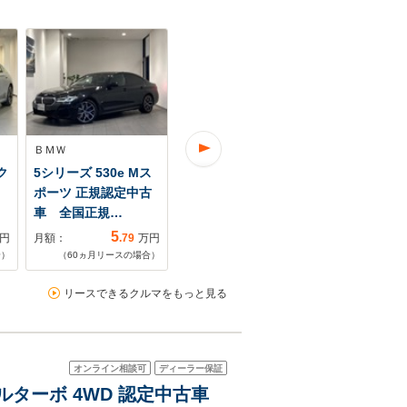
ＢＭＷ
ＢＭＷ
ＢＭＷ
ク
5シリーズ 530e Mス
5シリーズ 523i Mス
5シリーズ 52
ポーツ 正規認定中古
ポーツ 正規認定中古
ジュアリー 
車 全国正規…
車 全国正規…
車 全国正
5
4
円
月額：
.79
万円
月額：
.42
万円
月額：
合）
（
60
ヵ月リースの場合）
（
60
ヵ月リースの場合）
（
60
ヵ月リ
リースできるクルマをもっと見る
オンライン相談可
ディーラー保証
ゼルターボ 4WD 認定中古車