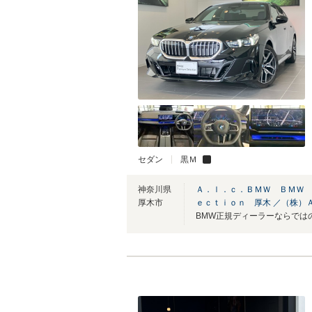
セダン
黒Ｍ
神奈川県
Ａ．ｌ．ｃ．ＢＭＷ ＢＭＷ
厚木市
ｅｃｔｉｏｎ 厚木 ／（株）