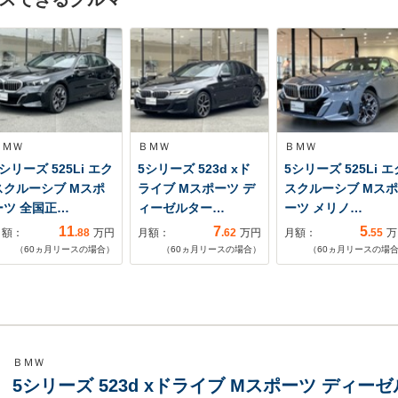
ＢＭＷ
ＢＭＷ
ＢＭＷ
シリーズ 525Li エク
5シリーズ 523d xド
5シリーズ 525Li エ
スクルーシブ Mスポ
ライブ Mスポーツ デ
スクルーシブ Mスポ
ーツ 全国正…
ィーゼルター…
ーツ メリノ…
11
7
5
月額：
.88
万円
月額：
.62
万円
月額：
.55
万
（
60
ヵ月リースの場合）
（
60
ヵ月リースの場合）
（
60
ヵ月リースの場
ＢＭＷ
5シリーズ 523d xドライブ Mスポーツ ディー