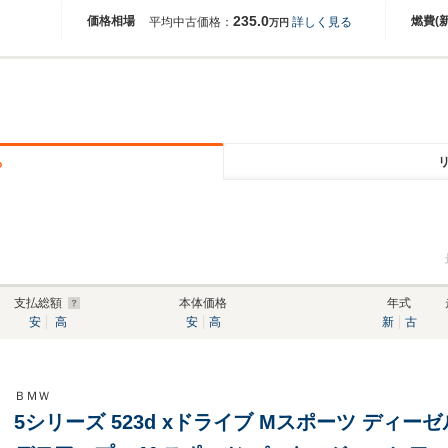
235.0
価格相場
燃費(
平均中古価格：
詳しく見る
万円
る
支払総額
本体価格
年式
安
高
安
高
新
古
ＢＭＷ
5シリーズ 523d xドライブ Mスポーツ ディー