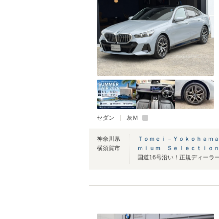
セダン
灰Ｍ
神奈川県
Ｔｏｍｅｉ－Ｙｏｋｏｈａｍａ
横須賀市
ｍｉｕｍ Ｓｅｌｅｃｔｉｏ