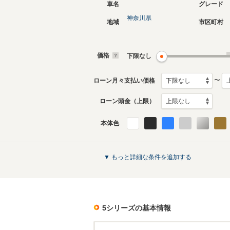
車名
グレード
神奈川県
地域
市区町村
現行
7代目
2023年7月～生産中
2016年1
生産モデ
価格
下限なし
〜
ローン月々支払い価格
ローン頭金（上限）
本体色
3代目
1988年6月～1996年5月
生産モデル
5シリーズのカタログを見る
▼ もっと詳細な条件を追加する
5シリーズ
の基本情報