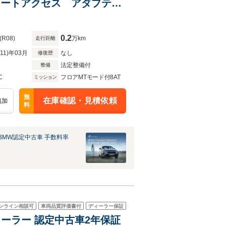
ォートアクセス アダプティ
ライビング アシスタント プ
0.2
(R08)
万km
走行距離
R11)年03月
なし
修復歴
法定整備付
整備
C
フロアMTモード付8AT
ミッション
無
在庫確認・見積依頼
追加
料
BMW認定中古車 手数料率
ンライン相談可
車両品質評価書付
ディーラー保証
ディーラー 認定中古車2年保証