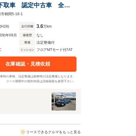
社下取車 認定中古車 全国
レザーシート バックカメ
市鶴間5-18-1
3.6
(H28)
万km
走行距離
R09)年09月
なし
修復歴
法定整備付
整備
C
フロアMTモード付7AT
ミッション
在庫確認・見積依頼
車時の車検、法定整備は納車時の法定整備となります。
リース期間中の契約内容は詳細画面を参照下さい。
リースできるクルマをもっと見る