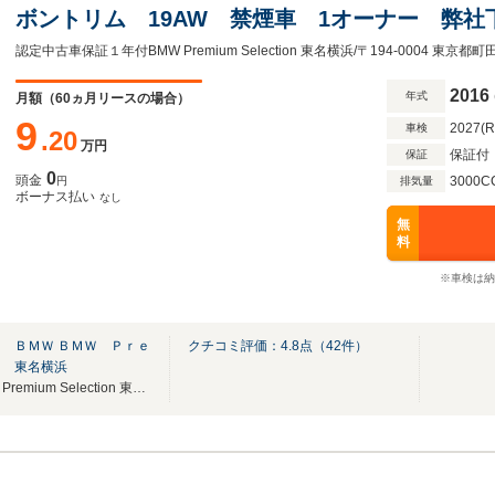
ボントリム 19AW 禁煙車 1オーナー 弊
正規ディーラー保証/1年・走行距離無制限 赤
認定中古車保証１年付BMW Premium Selection 東名横浜/〒194-0004 東京都町田
ラ シートヒーター 前後PDC HUD
2016
年式
月額（
60
ヵ月リースの場合）
9
2027(
車検
.20
万円
保証付
保証
0
頭金
3000C
円
排気量
ボーナス払い
なし
無
料
※車検は納
 ＢＭＷ ＢＭＷ Ｐｒｅ
クチコミ評価：
4.8
点（
42
件）
ｎ 東名横浜
【BMW正規ディーラー】BMW Premium Selection 東名横浜