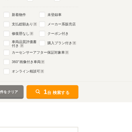
新着物件
未登録車
支払総額あり
メーカー系販売店
修復歴なし
クーポン付き
車両品質評価書
購入プラン付き
付き
カーセンサーアフター保証対象車
360
°画像付き車両
オンライン相談可
1
条件をクリア
台 検索する