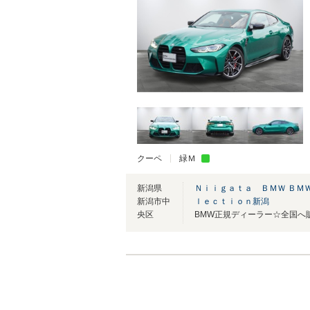
クーペ
緑Ｍ
新潟県
Ｎｉｉｇａｔａ ＢＭＷ ＢＭ
新潟市中
ｌｅｃｔｉｏｎ新潟
央区