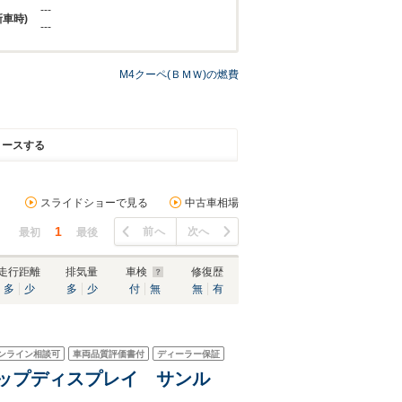
---
新車時)
---
M4クーペ(ＢＭＷ)の燃費
リースする
スライドショーで見る
中古車相場
1
前へ
次へ
最初
最後
走行距離
排気量
車検
修復歴
多
少
多
少
付
無
無
有
ンライン相談可
車両品質評価書付
ディーラー保証
アップディスプレイ サンル