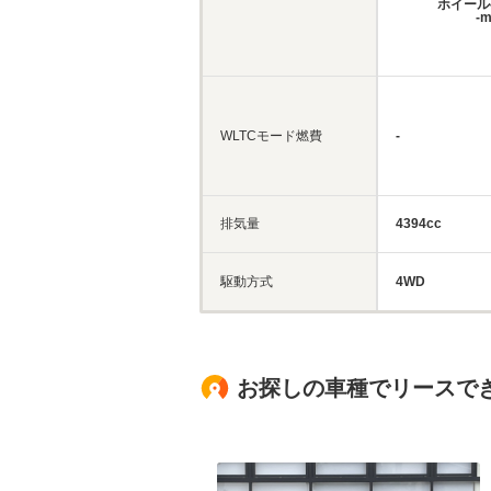
ホイール
-
WLTCモード燃費
-
排気量
4394cc
駆動方式
4WD
お探しの車種でリースで