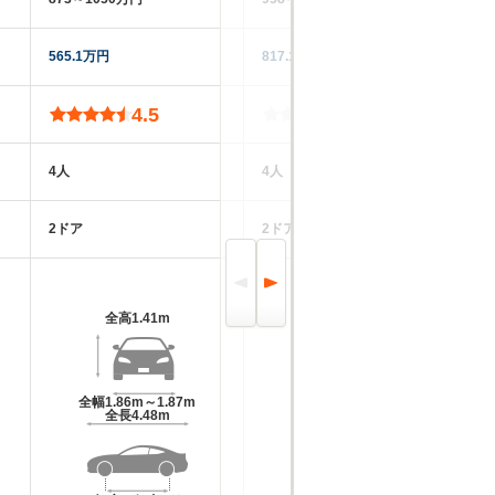
565.1万円
817.1万円
89
4.5
-
4人
4人
4
2ドア
2ドア
4
全高
1.41m
全高
1.41m
全幅
1.86m～1.87m
全幅
1.89m
全長
4.48m
全長
4.58m