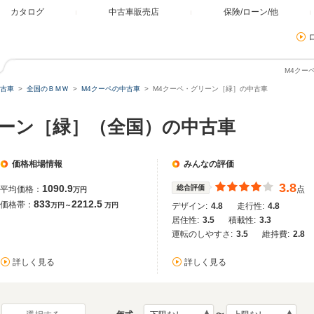
カタログ
中古車販売店
保険/ローン/他
M4クー
古車
全国のＢＭＷ
M4クーペの中古車
M4クーペ・グリーン［緑］の中古車
リーン［緑］（全国）の中古車
価格相場情報
みんなの評価
3.8
1090.9
総合評価
平均価格：
点
万円
833
2212.5
価格帯：
万円～
万円
デザイン:
4.8
走行性:
4.8
居住性:
3.5
積載性:
3.3
運転のしやすさ:
3.5
維持費:
2.8
詳しく見る
詳しく見る