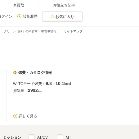
車買取
お役立ち記事
ログイン
閲覧履歴
お気に入り
ペ・グリーン［緑］の中古車・中古車情報
サイトマップ
燃費・カタログ情報
9.8
10.1
WLTCモード燃費：
～
km/l
2992
排気量：
cc
詳しく見る
ミッション
AT/CVT
MT