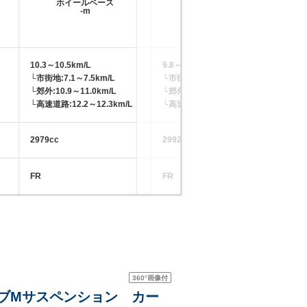
ホイールベース
ホイールベース
-m
-m
10.3～10.5km/L
9.8～10.1km/L
8.
└市街地:7.1～7.5km/L
└市街地:6.8～6.9km/L
└市
└郊外:10.9～11.0km/L
└郊外:10.2～10.5km/L
└郊
└高速道路:12.2～12.3km/L
└高速道路:11.6～12.4km/L
└高
2979cc
2992cc
43
FR
FR
4W
360°
画像付
ティブMサスペンション カー