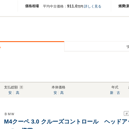
911.0
価格相場
燃費(
平均中古価格：
詳しく見る
万円
る
支払総額
本体価格
年式
安
高
安
高
新
古
オ
ＢＭＷ
M4クーペ 3.0 クルーズコントロール ヘッド