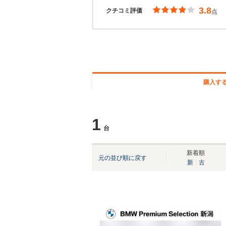
3.8
クチコミ評価
点
購入す
1
台
新着順
元の並び順に戻す
新
古