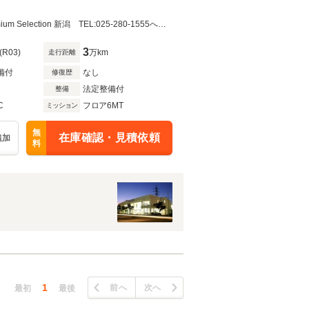
☆★☆全国47都道府県への登録＆納車に対応可◎☆★☆※車両詳細はBMW Premium Selection 新潟 TEL:025-280-1555へどうぞお気軽にお問い合わせ下さい!!
3
(R03)
万km
走行距離
備付
なし
修復歴
法定整備付
整備
C
フロア6MT
ミッション
無
在庫確認・見積依頼
追加
料
1
前へ
次へ
最初
最後