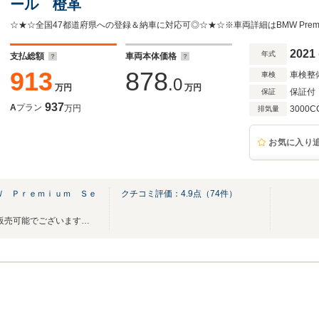
ール 橙革
2021
年式
支払総額
車両本体価格
913
878
車検整
車検
.0
万円
万円
保証付
保証
937
A
プラン
万円
3000C
排気量
お気に入り
Ｗ Ｐｒｅｍｉｕｍ Ｓｅ
クチコミ評価：
4.9
点（
74
件）
BMW正規ディーラー☆全国へ販売可能でございます。【毎週水曜日定休】