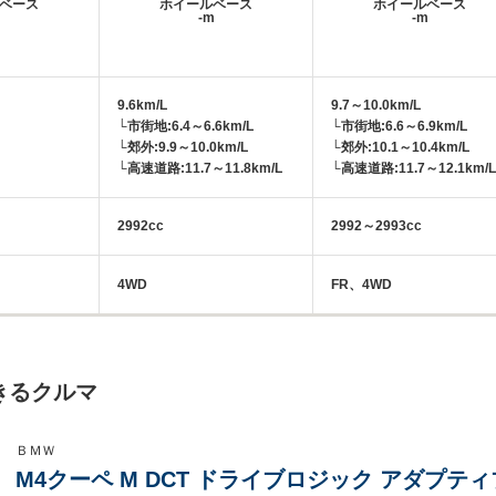
ベース
ホイールベース
ホイールベース
m
-m
-m
9.6km/L
9.7～10.0km/L
└市街地:6.4～6.6km/L
└市街地:6.6～6.9km/L
└郊外:9.9～10.0km/L
└郊外:10.1～10.4km/L
└高速道路:11.7～11.8km/L
└高速道路:11.7～12.1km/L
2992cc
2992～2993cc
4WD
FR、4WD
きるクルマ
ＢＭＷ
M4クーペ M DCT ドライブロジック アダプ