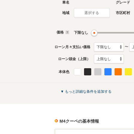
車名
グレード
地域
市区町村
選択する
現行
初代
2021年1月～生産中
2014年2
生産モデ
価格
下限なし
M4クーペのカタログを見る
〜
ローン月々支払い価格
ローン頭金（上限）
本体色
▼ もっと詳細な条件を追加する
M4クーペ
の基本情報