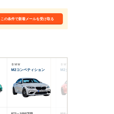
この条件で新着メールを受け取る
ＢＭＷ
ＢＭＷ
Ｂ
M2コンペティション
M2クーペ
M
873～1050万円
958～1031万円
18