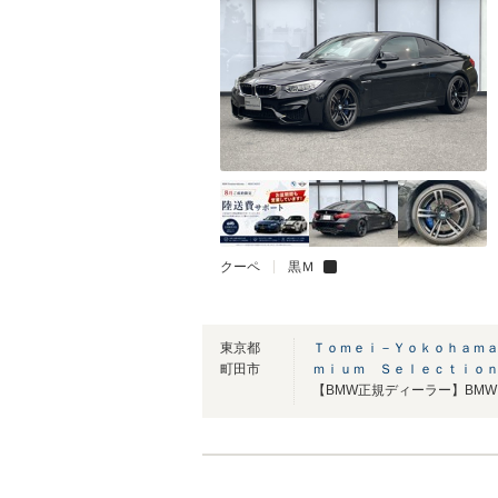
クーペ
黒Ｍ
東京都
Ｔｏｍｅｉ－Ｙｏｋｏｈａｍａ
町田市
ｍｉｕｍ Ｓｅｌｅｃｔｉｏ