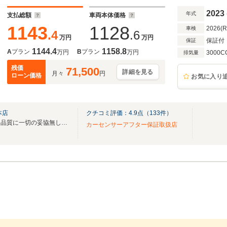
harman/kardon 地デジTVチューナー BMW
2023
年式
支払総額
車両本体価格
1143
1128
2026(
車検
.4
.6
万円
万円
保証付
保証
1144.4
1158.8
A
プラン
B
プラン
万円
万円
3000C
排気量
残価
71,500
詳細を見る
月々
円
ローン価格
お気に入り
本店
クチコミ評価：
4.9
点（
133
件）
修復歴・外板交換歴一切無し！品質に一切の妥協無し！！リピーター８０％の専門店です
カーセンサーアフター保証取扱店