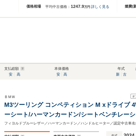
1247.9
価格相場
燃費(
平均中古価格：
詳しく見る
万円
支払総額
本体価格
年式
安
高
安
高
新
古
オ
ＢＭＷ
M3ツーリング コンペティション M xドライブ 
ーシート/ハーマンカードン/シートベンチレーシ
ー/純正地デジチューナー/レーザーライト/認定
2024
年式