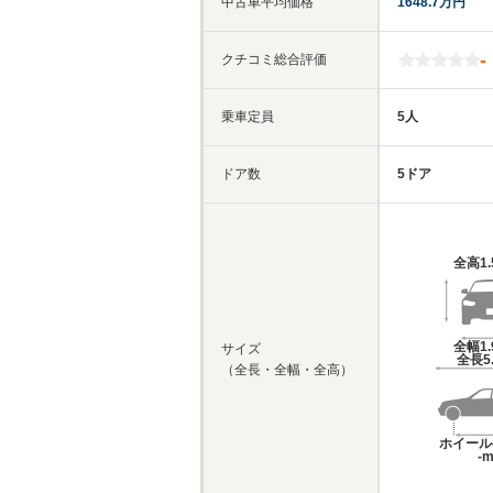
中古車平均価格
1648.7万円
-
クチコミ総合評価
乗車定員
5人
ドア数
5ドア
全高
1
全幅
1
サイズ
全長
5
（全長・全幅・全高）
ホイール
-