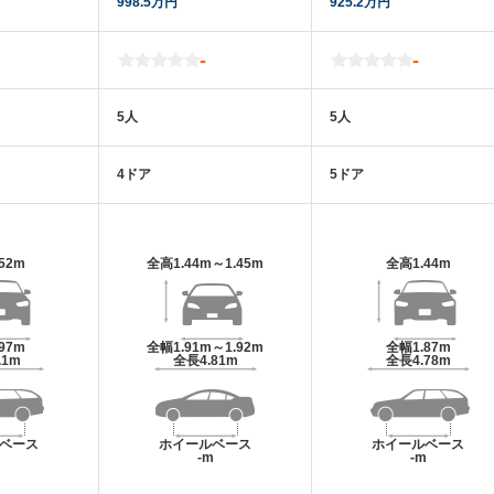
998.5万円
925.2万円
-
-
5人
5人
4ドア
5ドア
.52m
全高
1.44m～1.45m
全高
1.44m
.97m
全幅
1.91m～1.92m
全幅
1.87m
.1m
全長
4.81m
全長
4.78m
ベース
ホイールベース
ホイールベース
m
-m
-m