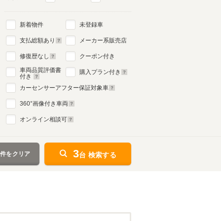
新着物件
未登録車
支払総額あり
メーカー系販売店
修復歴なし
クーポン付き
車両品質評価書
購入プラン付き
付き
カーセンサーアフター保証対象車
360
°画像付き車両
オンライン相談可
3
条件をクリア
台 検索する