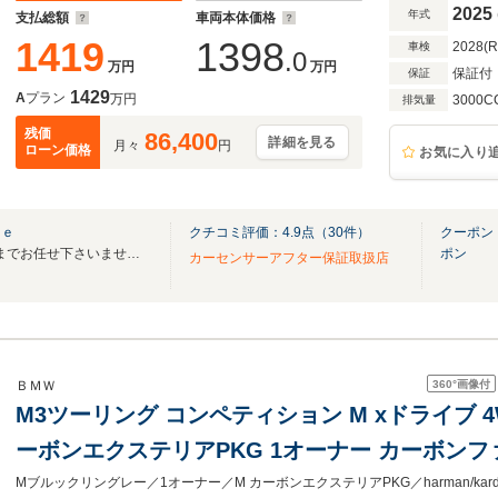
トパッケージ・M Driveプロフェッショナル
2025
年式
支払総額
車両本体価格
1419
1398
2028(
車検
.0
万円
万円
保証付
保証
1429
A
プラン
万円
3000C
排気量
残価
86,400
詳細を見る
月々
円
ローン価格
お気に入り
ｌｅ
クチコミ評価：
4.9
点（
30
件）
クーポン
Atom★automobileに何から何までお任せ下さいませ！！
ポン
カーセンサーアフター保証取扱店
360°
画像付
ＢＭＷ
M3ツーリング コンペティション M xドライブ 
ーボンエクステリアPKG 1オーナー カーボンファ
ンチM鍛造ホイール シートベンチレーション パ