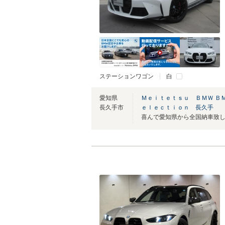
ステーションワゴン
白
愛知県
Ｍｅｉｔｅｔｓｕ ＢＭＷ Ｂ
長久手市
ｅｌｅｃｔｉｏｎ 長久手