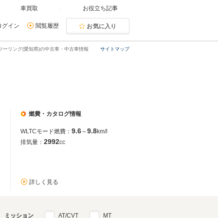
車買取
お役立ち記事
ログイン
閲覧履歴
お気に入り
3ツーリング(愛知県)の中古車・中古車情報
サイトマップ
燃費・カタログ情報
9.6
9.8
WLTCモード燃費：
～
km/l
2992
排気量：
cc
詳しく見る
ミッション
AT/CVT
MT