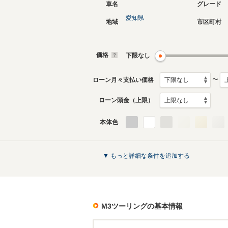
車名
グレード
愛知県
地域
市区町村
価格
下限なし
〜
ローン月々支払い価格
ローン頭金（上限）
本体色
▼ もっと詳細な条件を追加する
M3ツーリング
の基本情報