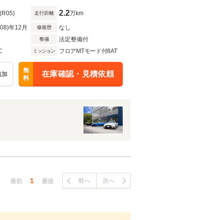
レーザーライト
2.2
(R05)
万km
走行距離
R08)年12月
なし
修復歴
法定整備付
整備
C
フロアMTモード付8AT
ミッション
無
在庫確認・見積依頼
追加
料
1
前へ
次へ
最初
最後