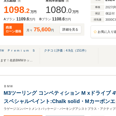
支払総額
車両本体価格
1098
1080
2027(
車検
.2
.0
万円
万円
保証付
保証
1109.6
1108.6
A
プラン
B
プラン
万円
万円
3000C
排気量
残価
75,600
詳細を見る
月々
円
ローン価格
お気に入り
ＭＷ Ｐｒｅｍｉｕｍ Ｓ
クチコミ評価：
4.9
点（
151
件）
喜んで愛知県から全国納車致します！名鉄BMWネットワークで安心と喜びのカーライフを
ＢＭＷ
M3ツーリング コンペティション M xドライブ 4WD 
スペシャルペイント:Chalk solid・Mカー
ザーメリノ ヤスマリナブルー・Mカーボンファ