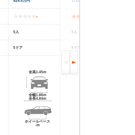
929.5万円
1722.7万円
90
-
4.5
5人
5人
4
5ドア
5ドア
4
全高
1.45m
全高
1.44m
全幅
1.86m
全幅
1.83m
全長
4.84m
全長
4.72m
ホイールベース
ホイールベース
-m
-m