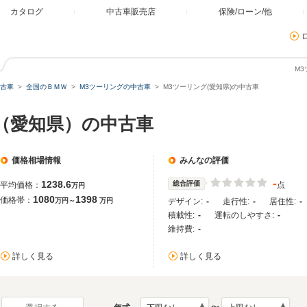
カタログ
中古車販売店
保険/ローン/他
M
古車
全国のＢＭＷ
M3ツーリングの中古車
M3ツーリング(愛知県)の中古車
グ（愛知県）の中古車
価格相場情報
みんなの評価
-
1238.6
総合評価
平均価格：
点
万円
1080
1398
価格帯：
万円～
万円
デザイン:
-
走行性:
-
居住性:
-
積載性:
-
運転のしやすさ:
-
維持費:
-
詳しく見る
詳しく見る