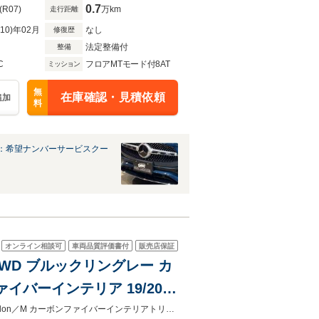
0.7
(R07)
万km
走行距離
R10)年02月
なし
修復歴
法定整備付
整備
C
フロアMTモード付8AT
ミッション
無
在庫確認・見積依頼
追加
料
：希望ナンバーサービスクー
オンライン相談可
車両品質評価書付
販売店保証
4WD ブルックリングレー カ
イバーインテリア 19/20イ
ーキングアシスト+
Mブルックリングレー／1オーナー／M カーボンエクステリアPKG／harman/kardon／M カーボンファイバーインテリアトリム／パーキングアシストプラス／ベンチレーションシート／地デジTV