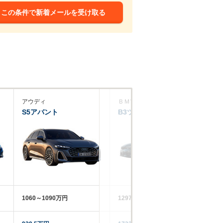
この条件で新着メールを受け取る
アウディ
ＢＭＷアルピナ
Ｂ
S5アバント
B3ツーリング
M
1060～1090万円
1297万円
18