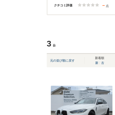
－
クチコミ評価
点
3
台
新着順
元の並び順に戻す
新
古