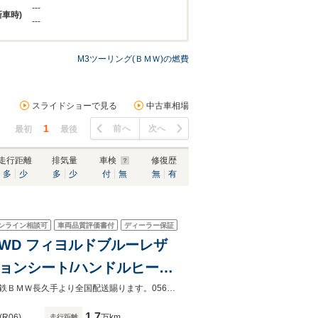
---
新車時)
---
M3ツーリング(ＢＭＷ)の燃費
スライドショーで見る
中古車相場
1
前へ
次へ
最初
最後
走行距離
排気量
車検
修復歴
多
少
多
少
付
無
無
有
ンライン相談可
車両品質評価書付
ディーラー保証
4WD フィヨルドブルーレザ
ョンシート/ハンドルヒータ
中古車
フィヨルドブルーレザー／ハーマンカードン／ハンドルヒーター／認定中古車名鉄ＢＭＷ長久手より全国配送賜ります。0561-65-0700までお気軽にお問合せ願います。
1.7
(R06)
万km
走行距離