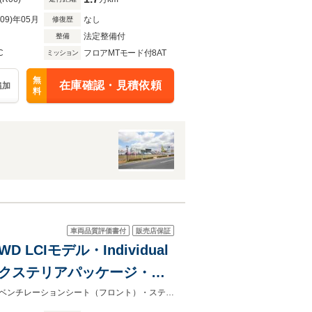
R09)年05月
なし
修復歴
法定整備付
整備
C
フロアMTモード付8AT
ミッション
無
在庫確認・見積依頼
追加
料
車両品質評価書付
販売店保証
LCIモデル・Individual
ボンエクステリアパッケージ・レ
イバートリム・Mコンフォー
ラゲージコンパートメントパッケージ・パーキングアシストプラス・アクティブベンチレーションシート（フロント）・ステアリングホイールヒーティング・アコースティックガラス