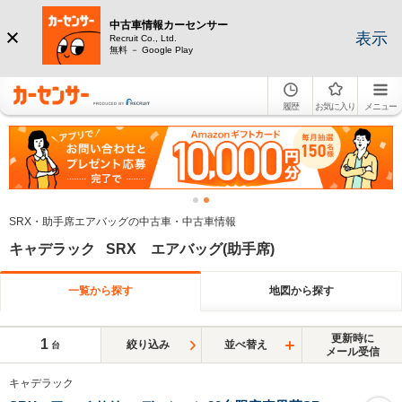
中古車情報カーセンサー
表示
Recruit Co., Ltd.
無料 － Google Play
履歴
お気に入り
メニュー
SRX・助手席エアバッグの中古車・中古車情報
キャデラック SRX エアバッグ(助手席)
一覧から探す
地図から探す
更新時に
1
絞り込み
並べ替え
台
メール受信
キャデラック