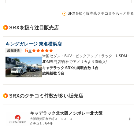
SRXを扱う販売店クチコミをもっと見る
SRXを扱う注目販売店
キングガレージ 東名横浜店
5
総合評価
点
米国セダン・SUV・ピックアップトラック・USDM・
JDM専門店!自社でアメリカより直輸入!
1
キャデラック SRXの
掲載台数
台
9
総掲載数
台
SRXのクチコミ件数が多い販売店
キャデラック北大阪／シボレー北大阪
大阪府箕面市半町３－１３－４
64
クチコミ：
件