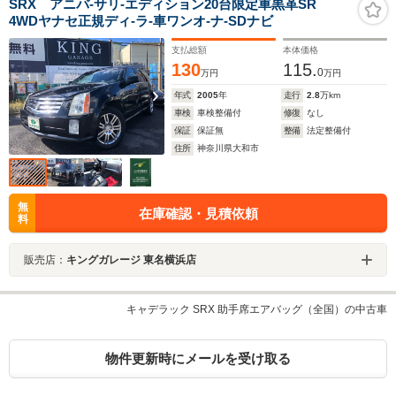
SRX アニバ-サリ-エディション20台限定車黒革SR
4WDヤナセ正規ディ-ラ-車ワンオ-ナ-SDナビ
支払総額
本体価格
130
115.
0
万円
万円
年式
2005
年
走行
2.8
万km
車検
車検整備付
修復
なし
保証
保証無
整備
法定整備付
住所
神奈川県大和市
無
在庫確認・見積依頼
料
販売店：
キングガレージ 東名横浜店
キャデラック SRX 助手席エアバッグ（全国）の中古車
物件更新時にメールを受け取る