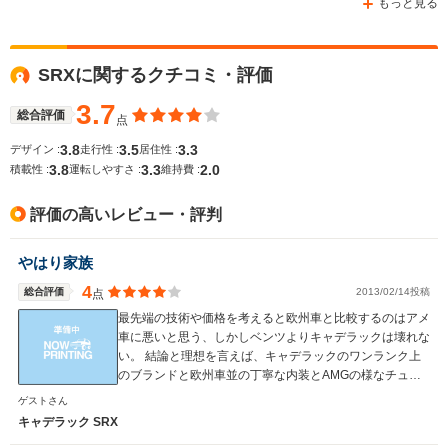
もっと見る
SRXに関するクチコミ・評価
WLTCモード
-
-
-
燃費
3.7
総合評価
点
3.8
3.5
3.3
デザイン :
走行性 :
居住性 :
3.8
3.3
2.0
積載性 :
運転しやすさ :
維持費 :
排気量
2500～3600cc
2997～3564cc
3564cc
評価の高いレビュー・評判
駆動方式
FF、4WD
FR
FF、4WD
やはり家族
4
総合評価
2013/02/14投稿
点
最先端の技術や価格を考えると欧州車と比較するのはアメ
車に悪いと思う、しかしベンツよりキャデラックは壊れな
い。 結論と理想を言えば、キャデラックのワンランク上
のブランドと欧州車並の丁寧な内装とAMGの様なチュー
ナー仕様が有れば、間違い無くメジャーになる気がする。
ゲストさん
うん、そんなブランドが有ればファンになります。
キャデラック SRX