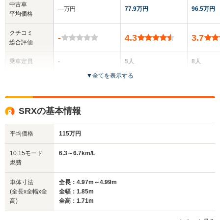
中古車
‐‐‐万円
77.9万円
96.5万円
平均価格
クチコミ
-
4.3
3.7
総合評価
乗車定員
-
5人
8人
▼
全てを表示する
ドア数
5ドア
5ドア
5ドア
全高
全高
全高
SRXの基本情報
-m
1.47m
1.79m
平均価格
115万円
全幅
全幅
全
10.15モード
6.3～6.7km/L
サイズ
-m
1.85m
1.
燃費
全長
全長
(全長x全幅x全高)
-m
4.87m
5.
車体寸法
全長：4.97m～4.99m
(全長x全幅x全
全幅：1.85m
高)
全高：1.71m
ホイールベース
ホイールベース
ホイー
-m
-m