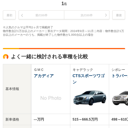
1
/1
最初
前の30件
次の30件
最後
※人気のクルマは平均1ヶ月で掲載終了
物件数合計1万台以上のメーカー｜算出データ期間：2024年9月～11月｜内容：物件数合計1万
台以上のメーカーのうち、掲載が終了した物件数が1,000台以上の場合
よく一緒に検討される車種を比較
ＧＭＣ
キャデラック
シボレー
アカディア
CTSスポーツワゴ
トラバー
ン
基本情報
新車価格
‐‐‐万円
515～666.5万円
498～61