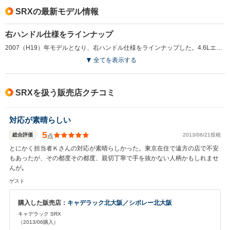
SRXの最新モデル情報
右ハンドル仕様をラインナップ
2007（H19）年モデルとなり、右ハンドル仕様をラインナップした。4.6Lエンジン搭載モデルには、STS-Vと同じ新型6ATを搭載。またインテリアデザインも変更されている。オプションで専用デザインのバンパーなどを装着するスポーツパッケージも用意される。（2007.1）
全てを表示する
SRXを扱う販売店クチコミ
対応が素晴らしい
5
総合評価
2013/06/21投稿
点
とにかく担当者Ｋさんの対応が素晴らしかった。東京在住で遠方の店で不安
もあったが、その都度その都度、親切丁寧で手を抜かない人柄かもしれませ
んが｡
ゲスト
購入した販売店：
キャデラック北大阪／シボレー北大阪
キャデラック SRX
（2013/06購入）