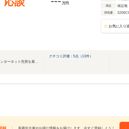
---
応談
万円
保証無
保証
3200C
排気量
お気に入り
クチコミ評価：
5
点（
13
件）
中古輸入車専門店として全国インターネット売買を展開！常時60台程をラインナップ中！
登録
新着中古車やお得な情報をお届けします。今すぐ登録しよう！