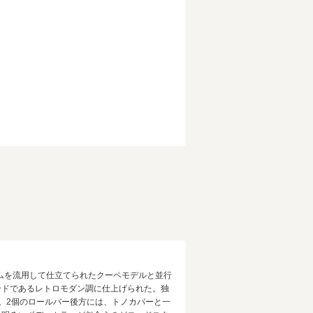
ズムを流用して仕立てられたクーペモデルと並行
ンドであるレトロモダン調に仕上げられた。独
。2個のロールバー後方には、トノカバーと一