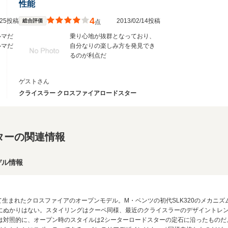
性能
4
3/25投稿
2013/02/14投稿
総合評価
点
ルマだ
乗り心地が抜群となっており、
ルマだ
自分なりの楽しみ方を発見でき
るのが利点だ
ゲストさん
クライスラー クロスファイアロードスター
ターの関連情報
デル情報
生まれたクロスファイアのオープンモデル。M・ベンツの初代SLK320のメカニ
にぬかりはない。スタイリングはクーペ同様、最近のクライスラーのデザイントレ
は対照的に、オープン時のスタイルは2シーターロードスターの定石に沿ったものだ