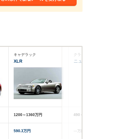
キャデラック
クライスラー
シ
XLR
ニューヨーカー
ト
1200～1360万円
490～512万円
49
590.3万円
‐‐‐万円
96