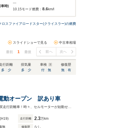
---
新車時)
8.6
10.15モード燃費：
km/l
クロスファイアロードスター(クライスラー)の燃費
スライドショーで見る
中古車相場
1
前へ
次へ
最初
最後
走行距離
排気量
車検
修復歴
多
少
多
少
付
無
無
有
 電動オープン 訳あり車
時々、セルモーターが始動せずエンジン始動が困難な事象が発生する。原因不明実走行距離車！時々、セルモーターが始動せずエンジン始動が困難な事象が発生する。原因不明
2.3
(H19)
万km
走行距離
備無
なし
修復歴