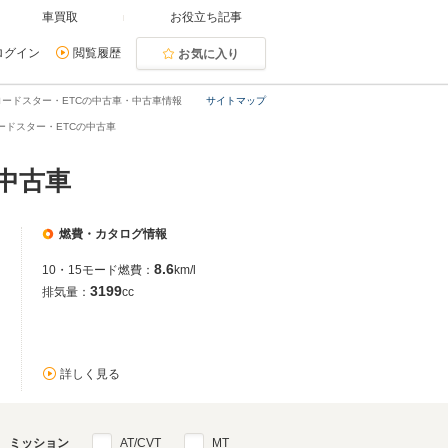
車買取
お役立ち記事
ログイン
閲覧履歴
お気に入り
ードスター・ETCの中古車・中古車情報
サイトマップ
ードスター・ETCの中古車
中古車
燃費・カタログ情報
8.6
10・15モード燃費：
km/l
3199
排気量：
cc
詳しく見る
ミッション
AT/CVT
MT