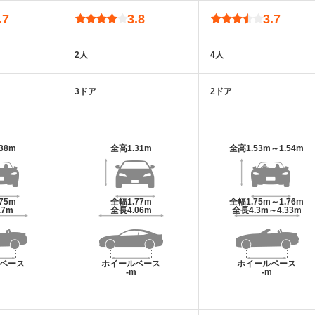
.7
3.8
3.7
2人
4人
3ドア
2ドア
.38m
全高
1.31m
全高
1.53m～1.54m
.75m
全幅
1.77m
全幅
1.75m～1.76m
.7m
全長
4.06m
全長
4.3m～4.33m
ベース
ホイールベース
ホイールベース
m
-m
-m