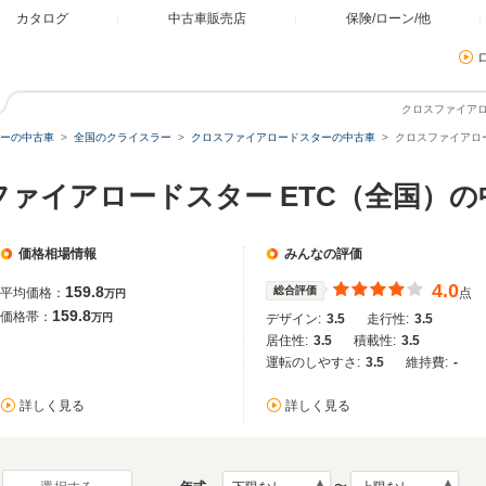
カタログ
中古車販売店
保険/ローン/他
クロスファイアロ
ーの中古車
全国のクライスラー
クロスファイアロードスターの中古車
クロスファイアロ
ファイアロードスター ETC（全国）の
価格相場情報
みんなの評価
4.0
159.8
総合評価
平均価格：
点
万円
159.8
価格帯：
万円
デザイン:
3.5
走行性:
3.5
居住性:
3.5
積載性:
3.5
運転のしやすさ:
3.5
維持費:
-
詳しく見る
詳しく見る