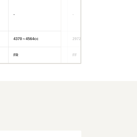
-
-
-
4370～4564cc
2972～3301cc
35
FR
FF
FF