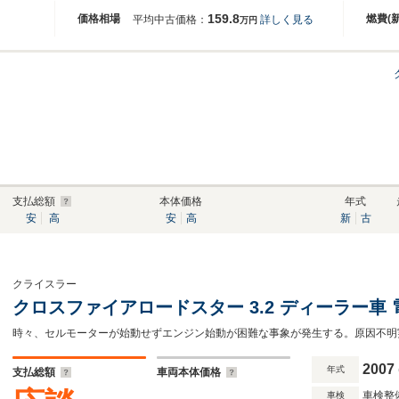
159.8
価格相場
燃費(
平均中古価格：
詳しく見る
万円
支払総額
本体価格
年式
安
高
安
高
新
古
クライスラー
クロスファイアロードスター 3.2 ディーラー車
2007
年式
支払総額
車両本体価格
車検整
車検