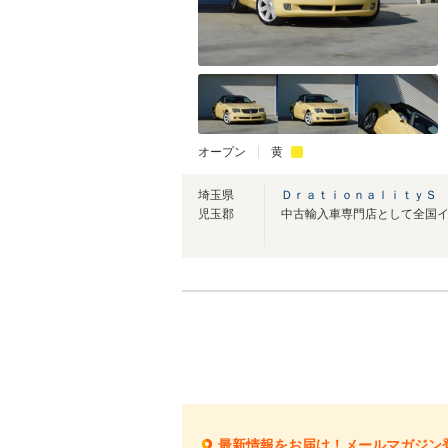
オープン
黄
埼玉県
ＤｒａｔｉｏｎａｌｉｔｙＳ
児玉郡
最新情報をお届け！メールマガジン