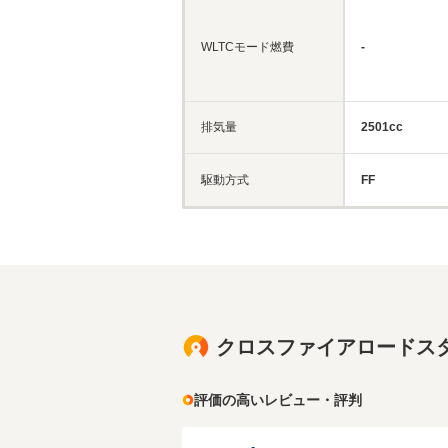
WLTCモード燃費
-
排気量
2501cc
駆動方式
FF
クロスファイアロードス
評価の高いレビュー・評判