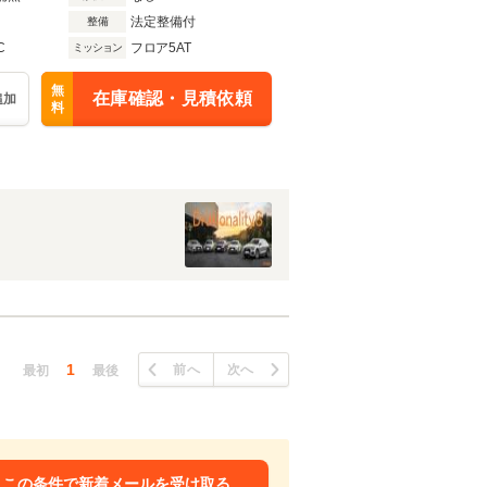
法定整備付
整備
C
フロア5AT
ミッション
無
在庫確認・見積依頼
追加
料
1
前へ
次へ
最初
最後
この条件で新着メールを受け取る