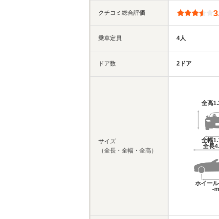
3
クチコミ総合評価
乗車定員
4人
ドア数
2ドア
全高
1
全幅
1
サイズ
全長
4
（全長・全幅・全高）
ホイール
-