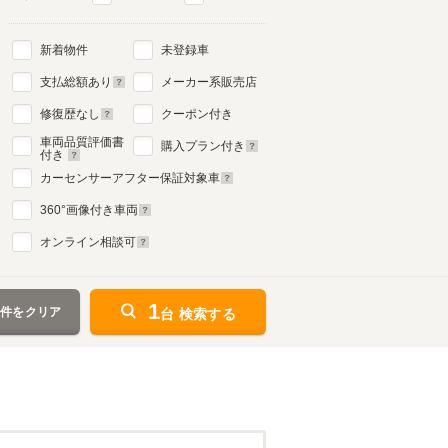
新着物件
未登録車
支払総額あり
メーカー系販売店
修復歴なし
クーポン付き
車両品質評価書
購入プラン付き
付き
カーセンサーアフター保証対象車
360
°画像付き車両
オンライン相談可
1
条件をクリア
台 検索する