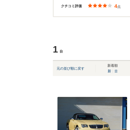
4
クチコミ評価
点
1
台
新着順
元の並び順に戻す
新
古