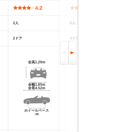
4.2
4.0
2人
6人
8
2ドア
4ドア
5
全高
1.29m
全高
1.41m
全幅
1.85m
全幅
1.76m
全長
4.52m
全長
4.92m
ホイールベース
ホイールベース
-m
-m