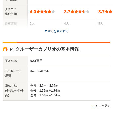
クチコミ
4.0
3.7
3.7
総合評価
乗車定員
2人
4人
5人
▼
全てを表示する
ドア数
2ドア
2ドア
5ドア
全高
全高
全高
PTクルーザーカブリオの基本情報
1.32m
1.38m
1.6m
平均価格
92.1万円
全幅
全幅
全幅
10.15モード
8.2～8.3km/L
サイズ
1.77m
1.75m
1.73m
燃費
全長
全長
(全長x全幅x全高)
4.06m
4.7m
4.3m
車体寸法
全長：4.3m～4.33m
(全長x全幅x全
全幅：1.75m～1.76m
高)
全高：1.53m～1.54m
ホイールベース
ホイールベース
ホイー
-m
-m
もっと見る