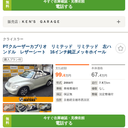
今すぐ在庫確認・見積依頼
無
電話する
料
販売店：
ＫＥＮ’Ｓ ＧＡＲＡＧＥ
クライスラー
PTクルーザーカブリオ リミテッド リミテッド 左ハ
ンドル レザーシート 16インチ純正メッキホイール
購入プラン付
支払総額
本体価格
99.
67.
6
4
万円
万円
年式
2004
年
走行
7.9
万km
車検
車検整備付
修復
なし
保証
保証無
整備
法定整備付
住所
京都府京都市西京区
今すぐ在庫確認・見積依頼
無
電話する
料