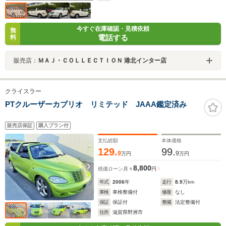
今すぐ在庫確認・見積依頼
無
電話する
料
販売店：
ＭＡＪ・ＣＯＬＬＥＣＴＩＯＮ 港北インター店
クライスラー
PTクルーザーカブリオ リミテッド JAAA鑑定済み
販売店保証
購入プラン付
支払総額
本体価格
129.
99.
9
9
万円
万円
8,800
残価ローン
月々
円
年式
2006
年
走行
8.9
万km
車検
車検整備付
修復
なし
保証
保証付
整備
法定整備付
住所
滋賀県野洲市