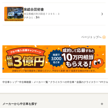
泉総合芸術會
埼玉県桶川市川田谷７３９５－３
3
クチコミ：
件
ページトップへ
中古車トップ
中古車検索：メーカー一覧
クライスラーの中古車
全国のクライスラー
PTク
メーカーから中古車を探す