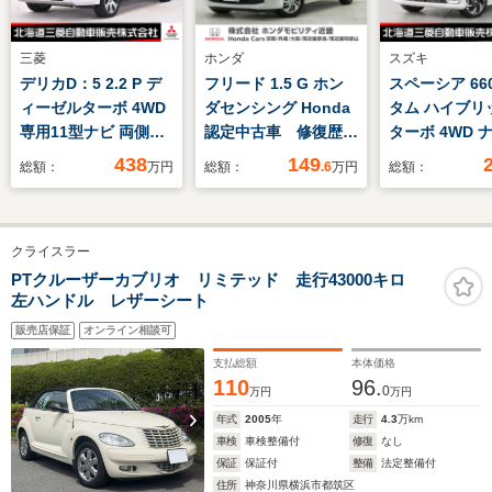
三菱
ホンダ
スズキ
デリカD：5 2.2 P デ
フリード 1.5 G ホン
スペーシア 66
ィーゼルターボ 4WD
ダセンシング Honda
タム ハイブリッ
専用11型ナビ 両側電
認定中古車 修復歴な
ターボ 4WD 
動スライドドア 電動
し Honda販売店全
ックカメラ ド
438
149
総額：
万円
総額：
.6
万円
総額：
サイドステップ シー
国保証1年 ワンオー
レコーダー ET
トヒーター アダプテ
ナー 禁煙車 7イン
電動スライドド
ィブクルーズコントロ
チ純正ナビ ETC バ
ーフレザーシー
クライスラー
ール ETC 横滑り防止
ックカメラ 両側電動
滑り防止装置 
装置 衝突被害軽減ブ
スライドドア アダプ
キープアシス
PTクルーザーカブリオ リミテッド 走行43000キロ
左ハンドル レザーシート
レーキ
ティブクルーズコント
ロール Bluetooth
販売店保証
オンライン相談可
支払総額
本体価格
110
96.
0
万円
万円
年式
2005
年
走行
4.3
万km
車検
車検整備付
修復
なし
保証
保証付
整備
法定整備付
住所
神奈川県横浜市都筑区