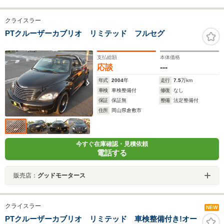
クライスラー
PTクルーザーカブリオ リミテッド フルセグ
支払総額
本体価格
応談
---
年式
2004
年
走行
7.5
万km
車検
車検整備付
修復
なし
保証
保証無
整備
法定整備付
住所
岡山県倉敷市
今すぐ在庫確認・見積依頼
電話する
販売店：
グッドモータース
クライスラー
NEW
PTクルーザーカブリオ リミテッド 車検整備付き!オー