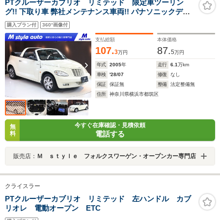
PTクルーザーカブリオ リミテッド 限定車ツーリン
グ!! 下取り車 弊社メンテナンス車両!! パナソニックディ
スプレーナビ&バックカメラ付き HIDキセノン オートク
購入プラン付
360°画像付
ルーズコントロール メッキアルミホイール 電動オープン
禁煙 整備点検記録付き!!
支払総額
本体価格
107.
87.
3
5
万円
万円
年式
2005
年
走行
6.1
万km
車検
'28/07
修復
なし
保証
保証無
整備
法定整備無
住所
神奈川県横浜市都筑区
今すぐ在庫確認・見積依頼
無
電話する
料
販売店：
Ｍ ｓｔｙｌｅ フォルクスワーゲン・オープンカー専門店
クライスラー
PTクルーザーカブリオ リミテッド 左ハンドル カブ
リオレ 電動オープン ETC