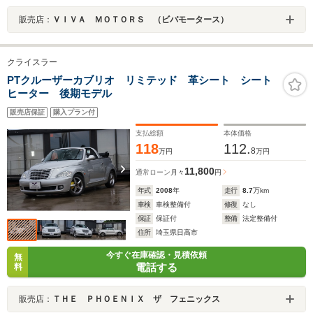
販売店：
ＶＩＶＡ ＭＯＴＯＲＳ （ビバモータース）
クライスラー
PTクルーザーカブリオ リミテッド 革シート シート
ヒーター 後期モデル
販売店保証
購入プラン付
支払総額
本体価格
118
112.
8
万円
万円
11,800
通常ローン
月々
円
年式
2008
年
走行
8.7
万km
車検
車検整備付
修復
なし
保証
保証付
整備
法定整備付
住所
埼玉県日高市
今すぐ在庫確認・見積依頼
無
電話する
料
販売店：
ＴＨＥ ＰＨＯＥＮＩＸ ザ フェニックス