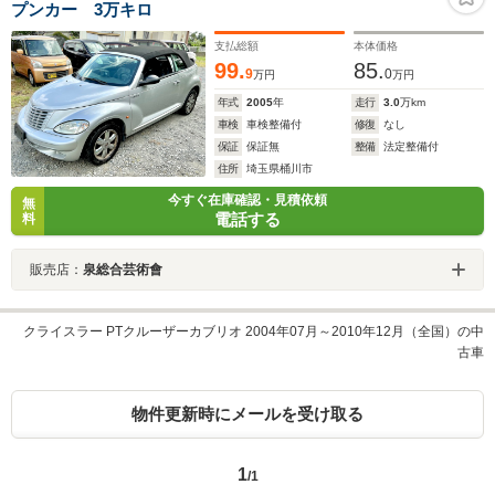
プンカー 3万キロ
支払総額
本体価格
99.
85.
9
0
万円
万円
年式
2005
年
走行
3.0
万km
車検
車検整備付
修復
なし
保証
保証無
整備
法定整備付
住所
埼玉県桶川市
今すぐ在庫確認・見積依頼
無
電話する
料
販売店：
泉総合芸術會
クライスラー PTクルーザーカブリオ 2004年07月～2010年12月（全国）の中
古車
物件更新時にメールを受け取る
1
/1