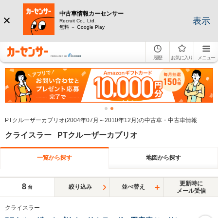
中古車情報カーセンサー
表示
Recruit Co., Ltd.
無料 － Google Play
履歴
お気に入り
メニュー
PTクルーザーカブリオ(2004年07月～2010年12月)の中古車・中古車情報
クライスラー PTクルーザーカブリオ
一覧から探す
地図から探す
更新時に
8
絞り込み
並べ替え
台
メール受信
クライスラー