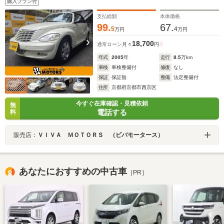
購入プラン付
支払総額
本体価格
99.
67.
5
4
万円
万円
18,700
通常ローン
月々
円
年式
2005
年
走行
8.5
万km
車検
車検整備付
修復
なし
保証
保証無
整備
法定整備付
住所
京都府京都市西京区
今すぐ在庫確認・見積依頼
無
電話する
料
販売店：
ＶＩＶＡ ＭＯＴＯＲＳ （ビバモータース）
あなたにおすすめの中古車
［PR］