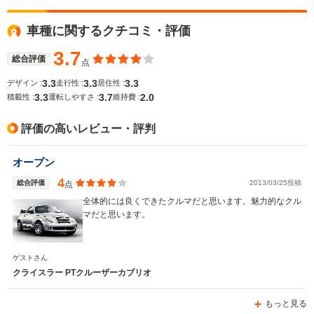
車種に関するクチコミ・評価
WLTCモード
-
-
-
燃費
3.7
総合評価
点
3.3
3.3
3.3
デザイン :
走行性 :
居住性 :
3.3
3.7
2.0
積載性 :
運転しやすさ :
維持費 :
排気量
3199cc
2501cc
1996～24
評価の高いレビュー・評判
駆動方式
FR
FF
FF
オープン
4
総合評価
2013/03/25投稿
点
全体的には良くできたクルマだと思います。魅力的なクル
マだと思います。
ゲストさん
クライスラー PTクルーザーカブリオ
もっと見る