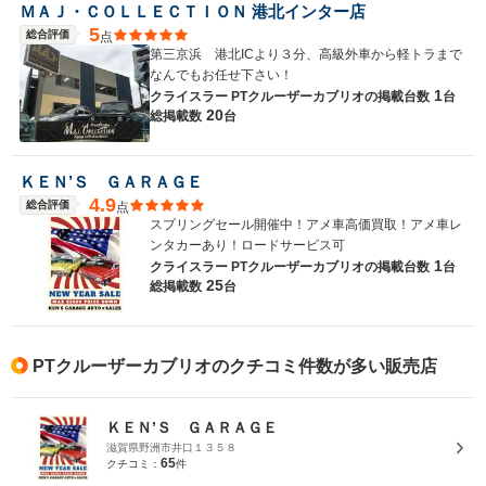
ＭＡＪ・ＣＯＬＬＥＣＴＩＯＮ 港北インター店
5
総合評価
点
第三京浜 港北ICより３分、高級外車から軽トラまで
なんでもお任せ下さい！
1
クライスラー PTクルーザーカブリオの
掲載台数
台
20
総掲載数
台
ＫＥＮ’Ｓ ＧＡＲＡＧＥ
4.9
総合評価
点
スプリングセール開催中！アメ車高価買取！アメ車レ
ンタカーあり！ロードサービス可
1
クライスラー PTクルーザーカブリオの
掲載台数
台
25
総掲載数
台
PTクルーザーカブリオのクチコミ件数が多い販売店
ＫＥＮ’Ｓ ＧＡＲＡＧＥ
滋賀県野洲市井口１３５８
65
クチコミ：
件