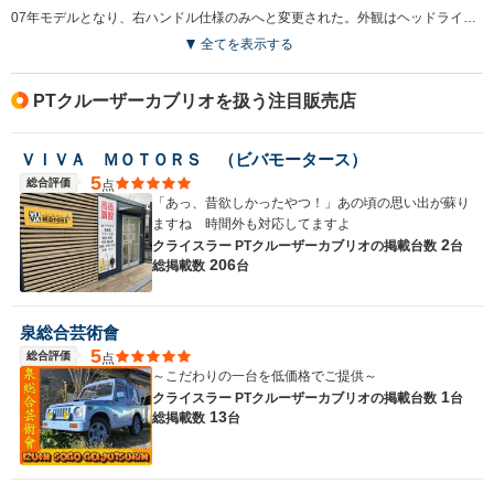
07年モデルとなり、右ハンドル仕様のみへと変更された。外観はヘッドライト下部を波型とし、グリルや前後バンパーのデザインを変更。フォグランプも四角から丸型としている。室内ではメーターパネルや回転式のエアコン吹き出し口などインパネ回りのデザインが変更された。（2007.7）
全てを表示する
PTクルーザーカブリオを扱う注目販売店
ＶＩＶＡ ＭＯＴＯＲＳ （ビバモータース）
5
総合評価
点
「あっ、昔欲しかったやつ！」あの頃の思い出が蘇り
ますね 時間外も対応してますよ
2
クライスラー PTクルーザーカブリオの
掲載台数
台
206
総掲載数
台
泉総合芸術會
5
総合評価
点
～こだわりの一台を低価格でご提供～
1
クライスラー PTクルーザーカブリオの
掲載台数
台
13
総掲載数
台