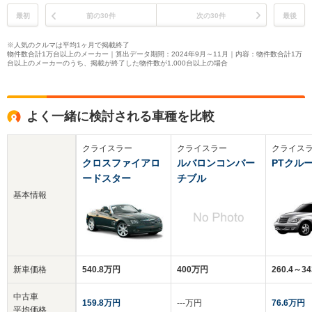
最初
前の30件
次の30件
最後
※人気のクルマは平均1ヶ月で掲載終了
物件数合計1万台以上のメーカー｜算出データ期間：2024年9月～11月｜内容：物件数合計1万
台以上のメーカーのうち、掲載が終了した物件数が1,000台以上の場合
よく一緒に検討される車種を比較
クライスラー
クライスラー
クライス
クロスファイアロ
ルバロンコンバー
PTクル
ードスター
チブル
基本情報
新車価格
540.8万円
400万円
260.4～3
中古車
159.8万円
‐‐‐万円
76.6万円
平均価格