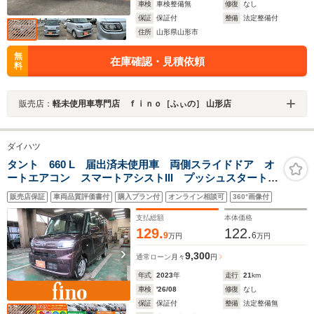
車検
車検整備無
修復
なし
保証
保証付
整備
法定整備付
住所
山形県山形市
無
在庫確認・見積依頼
料
販売店：
軽未使用車専門店 ｆｉｎｏ［ふぃの］ 山形店
ダイハツ
タント 660 L 届出済未使用車 両側スライドドア オ
ートエアコン スマートアシストIII プッシュスタート
スマートキー コーナーセンサー オートライト オー
販売店保証
車両品質評価書付
購入プラン付
オンライン相談可
360°画像付
トハイビーム アイドリングストップ 横滑り防止機能
支払総額
本体価格
129.
122.
9
6
万円
万円
9,300
通常ローン
月々
円
年式
2023
年
走行
21
km
車検
'26/08
修復
なし
保証
保証付
整備
法定整備無