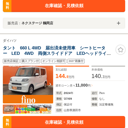
無
在庫確認・見積依頼
料
販売店：
ネクステージ 鶴岡店
ダイハツ
タント 660 L 4WD 届出済未使用車 シートヒータ
ー LED 4WD 両側スライドドア LEDヘッドライ
ト オートエアコン サンシェード ミラクルオープン
販売店保証
購入プラン付
オンライン相談可
360°画像付
ドア ドリンクホルダー バニティミラー パワーウィ
ンドウ サイドエアバック
支払総額
本体価格
144.
140.
9
3
万円
万円
11,000
通常ローン
月々
円
年式
2024
年
走行
7
km
車検
'27/09
修復
なし
保証
保証付
整備
法定整備無
住所
山形県酒田市
無
在庫確認・見積依頼
料