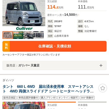
ーター スマートキー LED
支払総額
本体価格
114.
111.
8
0
万円
万円
14,500
通常ローン
月々
円
年式
2018
年
走行
4.0
万km
車検
'27/07
修復
なし
保証
保証付
整備
法定整備付
住所
山形県天童市
無
在庫確認・見積依頼
料
カーセンサーアフター保証がBプランに付いています
販売店：
ガリバー 天童店
ダイハツ
タント 660 L 4WD 届出済未使用車 スマートアシス
ト 4WD 両側スライドドア シートヒーター ヘッドライ
トレベライザー LEDヘッドランプ オートライト オートハ
販売店保証
車両品質評価書付
購入プラン付
オンライン相談可
360°画像付
イビーム コーナーセンサー ブレーキ制御付誤発進抑制機
能
支払総額
本体価格