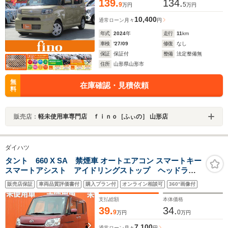
139.
134.
9
5
万円
万円
10,400
通常ローン
月々
円
年式
2024
年
走行
11
km
車検
'27/09
修復
なし
保証
保証付
整備
法定整備無
住所
山形県山形市
無
在庫確認・見積依頼
料
販売店：
軽未使用車専門店 ｆｉｎｏ［ふぃの］ 山形店
ダイハツ
タント 660 X SA 禁煙車 オートエアコン スマートキー
スマートアシスト アイドリングストップ ヘッドライ
トレベライザー CDデッキ 横滑り抑制機能 サンシェ
販売店保証
車両品質評価書付
購入プラン付
オンライン相談可
360°画像付
ード バニティーミラー ドリンクホルダー
支払総額
本体価格
39.
34.
9
0
万円
万円
7,100
通常ローン
月々
円