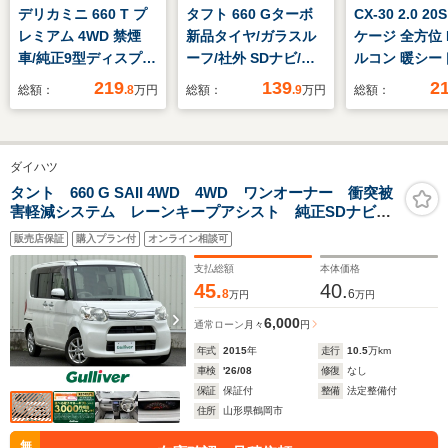
デリカミニ 660 T プ
タフト 660 Gターボ
CX-30 2.0 2
レミアム 4WD 禁煙
新品タイヤ/ガラスル
ケージ 全方位 
車/純正9型ディスプレ
ーフ/社外 SDナビ/衝
ルコン 暖シー
イオーディオ/e-
突安全装置/シートヒ
P
219
139
2
総額：
.8
万円
総額：
.9
万円
総額：
Assist/ドライブレコ
ーター/ドライブレコ
ーダー/両側電動スラ
ーダー 社外/ヘッドラ
イドドア/キックセン
ンプ LED/USBジャッ
ダイハツ
サー/ETC/マルチアラ
ク/Bluetooth接
ウンドモニター/ステ
続/ETC/EBD付ABS
タント 660 G SAII 4WD 4WD ワンオーナー 衝突被
害軽減システム レーンキープアシスト 純正SDナビ
アリングヒーター/シ
CD DVD BT フルセグ MSV バックカメラ ステ
ートヒーター/パドル
販売店保証
購入プラン付
オンライン相談可
アリングスイッチ アイドリングストップ 純正14アル
シフト
ミホイール
支払総額
本体価格
45.
40.
8
6
万円
万円
6,000
通常ローン
月々
円
年式
2015
年
走行
10.5
万km
車検
'26/08
修復
なし
保証
保証付
整備
法定整備付
住所
山形県鶴岡市
無