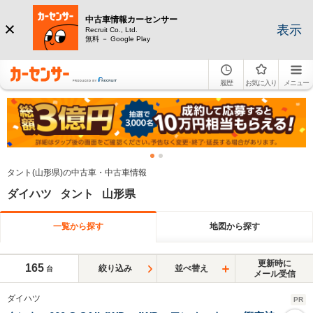
中古車情報カーセンサー
表示
Recruit Co., Ltd.
無料 － Google Play
履歴
お気に入り
メニュー
タント(山形県)の中古車・中古車情報
ダイハツ タント 山形県
一覧から探す
地図から探す
更新時に
165
絞り込み
並べ替え
台
メール受信
ダイハツ
PR