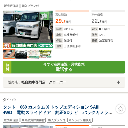
ト フォグライト 電動格納ミラー 純正アルミホイール 両
販売店保証
購入プラン付
側スライド左側パワースライドドア ABS プライバシー
ガラス
支払総額
本体価格
29.
22.
8
8
万円
万円
年式
2010
年
走行
8.6
万km
車検
車検整備付
修復
なし
保証
保証付
整備
法定整備付
住所
山形県山形市
今すぐ在庫確認・見積依頼
無
電話する
料
販売店：
軽自動車専門店 クローバー
ダイハツ
タント 660 カスタム X トップエディション SAIII
4WD 電動スライドドア 純正SDナビ バックカメラ
禁煙車 シートヒーター スマートキー LEDヘッド
販売店保証
車両品質評価書付
購入プラン付
オンライン相談可
ETC 純正14インチアルミ オートハイビーム オート