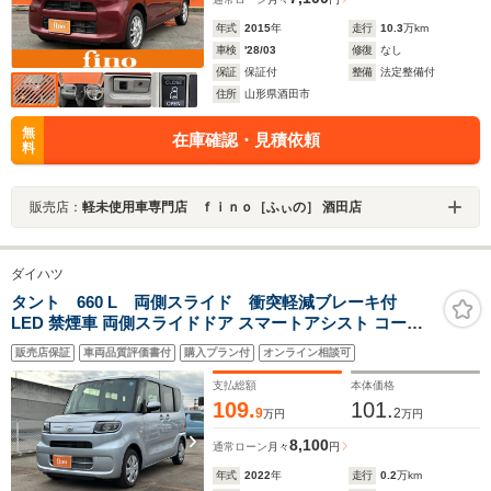
年式
2015
年
走行
10.3
万km
車検
'28/03
修復
なし
保証
保証付
整備
法定整備付
住所
山形県酒田市
無
在庫確認・見積依頼
料
販売店：
軽未使用車専門店 ｆｉｎｏ［ふぃの］ 酒田店
ダイハツ
タント 660 L 両側スライド 衝突軽減ブレーキ付
LED 禁煙車 両側スライドドア スマートアシスト コーナ
ーセンサー ブレーキ制御付誤発進抑制機能 オートハイビ
販売店保証
車両品質評価書付
購入プラン付
オンライン相談可
ーム 車線逸脱抑制制御機能 LEDヘッドランプ
支払総額
本体価格
109.
101.
9
2
万円
万円
8,100
通常ローン
月々
円
年式
2022
年
走行
0.2
万km