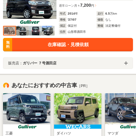
7,200
通常ローン
月々
円
年式
2014
年
走行
6.5
万km
車検
'27/07
修復
なし
保証
保証付
整備
法定整備付
住所
山形県酒田市
無
在庫確認・見積依頼
料
販売店：
ガリバー ７号酒田店
あなたにおすすめの中古車
［PR］
三菱
ダイハツ
マツダ