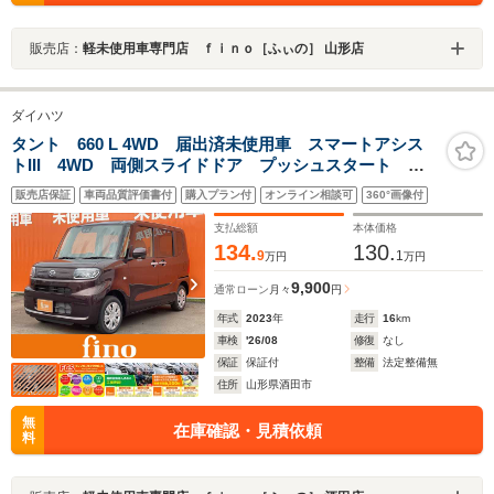
販売店：
軽未使用車専門店 ｆｉｎｏ［ふぃの］ 山形店
ダイハツ
タント 660 L 4WD 届出済未使用車 スマートアシス
トIII 4WD 両側スライドドア プッシュスタート ス
マートキー オートエアコン オートハイビーム コー
販売店保証
車両品質評価書付
購入プラン付
オンライン相談可
360°画像付
ナーセンサー 車線逸脱警報機能 衝突警報機能
支払総額
本体価格
134.
130.
9
1
万円
万円
9,900
通常ローン
月々
円
年式
2023
年
走行
16
km
車検
'26/08
修復
なし
保証
保証付
整備
法定整備無
住所
山形県酒田市
無
在庫確認・見積依頼
料