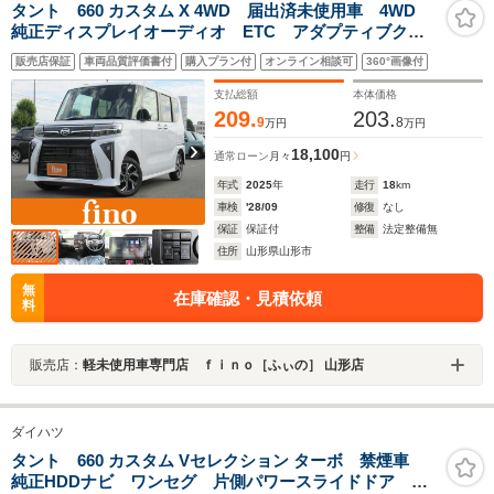
タント 660 カスタム X 4WD 届出済未使用車 4WD
純正ディスプレイオーディオ ETC アダプティブクル
ーズコントロール 両側電動スライドドア シートヒー
販売店保証
車両品質評価書付
購入プラン付
オンライン相談可
360°画像付
ター スマートキー バックカメラ LEDライト サン
シェード 純正アルミホイール
支払総額
本体価格
209.
203.
9
8
万円
万円
18,100
通常ローン
月々
円
年式
2025
年
走行
18
km
車検
'28/09
修復
なし
保証
保証付
整備
法定整備無
住所
山形県山形市
無
在庫確認・見積依頼
料
販売店：
軽未使用車専門店 ｆｉｎｏ［ふぃの］ 山形店
ダイハツ
タント 660 カスタム Vセレクション ターボ 禁煙車
純正HDDナビ ワンセグ 片側パワースライドドア