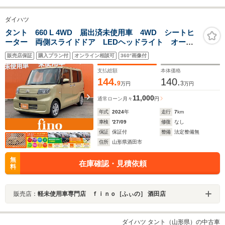
ダイハツ
タント 660 L 4WD 届出済未使用車 4WD シートヒ
ーター 両側スライドドア LEDヘッドライト オート
エアコン サンシェード ミラクルオープンドア ドリ
販売店保証
購入プラン付
オンライン相談可
360°画像付
ンクホルダー バニティミラー パワーウィンドウ サ
イドエアバック
支払総額
本体価格
144.
140.
9
3
万円
万円
11,000
通常ローン
月々
円
年式
2024
年
走行
7
km
車検
'27/09
修復
なし
保証
保証付
整備
法定整備無
住所
山形県酒田市
無
在庫確認・見積依頼
料
販売店：
軽未使用車専門店 ｆｉｎｏ［ふぃの］ 酒田店
ダイハツ タント（山形県）の中古車