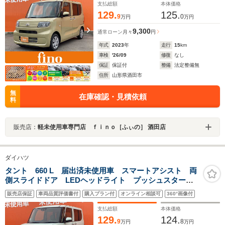
能
支払総額
本体価格
129.
125.
9
0
万円
万円
9,300
通常ローン
月々
円
年式
2023
年
走行
15
km
車検
'26/09
修復
なし
保証
保証付
整備
法定整備無
住所
山形県酒田市
無
在庫確認・見積依頼
料
販売店：
軽未使用車専門店 ｆｉｎｏ［ふぃの］ 酒田店
ダイハツ
タント 660 L 届出済未使用車 スマートアシスト 両
側スライドドア LEDヘッドライト プッシュスター
ト サイドエアバッグ オートエアコン オートライ
販売店保証
車両品質評価書付
購入プラン付
オンライン相談可
360°画像付
ト シガーソケット 車線逸脱警報機能 衝突警報機能
支払総額
本体価格
129.
124.
9
8
万円
万円