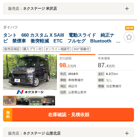
販売店：
ネクステージ 米沢店
ダイハツ
NEW
タント 660 カスタム X SAIII 電動スライド 純正ナ
ビ 禁煙車 衝突軽減 ETC フルセグ Bluetooth
LEDヘッド・フォグ DVD/CD再生 純正14インチAW
販売店保証
購入プラン付
オンライン相談可
360°画像付
スマートキー アイドリングストップ 電動格納ミラー
支払総額
本体価格
98.
87.
1
4
万円
万円
年式
2018
年
走行
6.3
万km
車検
車検整備付
修復
なし
保証
保証付
整備
法定整備付
住所
山形県山形市
無
在庫確認・見積依頼
料
販売店：
ネクステージ 山形北店