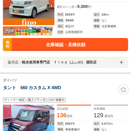
9,300
通常ローン
月々
円
年式
2023
年
走行
14
km
車検
'26/09
修復
なし
保証
保証付
整備
法定整備無
住所
山形県酒田市
無
在庫確認・見積依頼
料
販売店：
軽未使用車専門店 ｆｉｎｏ［ふぃの］ 酒田店
ダイハツ
タント 660 カスタム X 4WD
ディーラー保証
購入プラン付
360°画像付
支払総額
本体価格
136
129.
8
万円
万円
年式
2021
年
走行
4.4
万km
車検
車検整備付
修復
なし