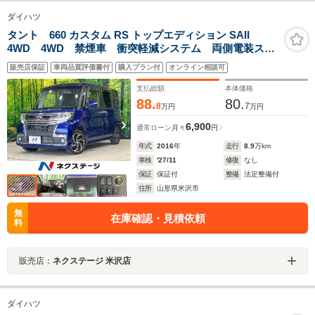
ダイハツ
タント 660 カスタム RS トップエディション SAII
4WD 4WD 禁煙車 衝突軽減システム 両側電装スラ
イドドア バックカメラ 7インチナビ ロールサンシェ
販売店保証
車両品質評価書付
購入プラン付
オンライン相談可
ード スマートキー LEDヘッドライト Bluetooth再生
支払総額
本体価格
88.
80.
8
7
万円
万円
6,900
通常ローン
月々
円
年式
2016
年
走行
8.9
万km
車検
'27/11
修復
なし
保証
保証付
整備
法定整備付
住所
山形県米沢市
無
在庫確認・見積依頼
料
販売店：
ネクステージ 米沢店
ダイハツ