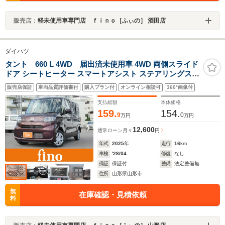
販売店：
軽未使用車専門店 ｆｉｎｏ［ふぃの］ 酒田店
ダイハツ
タント 660 L 4WD 届出済未使用車 4WD 両側スライド
ドア シートヒーター スマートアシスト ステアリングスイ
ッチバックカメラ ヒーター付電動格納ドアミラー LEDヘ
販売店保証
車両品質評価書付
購入プラン付
オンライン相談可
360°画像付
ッドランプ オートハイビーム コーナーセンサー
支払総額
本体価格
159.
154.
9
0
万円
万円
12,600
通常ローン
月々
円
年式
2025
年
走行
16
km
車検
'28/04
修復
なし
保証
保証付
整備
法定整備無
住所
山形県山形市
無
在庫確認・見積依頼
料