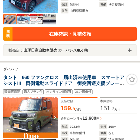
保証
保証付
整備
法定整備付
住所
山形県酒田市
無
在庫確認・見積依頼
料
販売店：
山形日産自動車販売 カーパレス亀ヶ崎
ダイハツ
タント 660 ファンクロス 届出済未使用車 スマートア
シストIII 両側電動スライドドア 衝突回避支援ブレー
キ 誤発信抑制機能 オートハイビーム コーナーセン
販売店保証
購入プラン付
オンライン相談可
360°画像付
サー LEDヘッドフォグライト ルーフレール シート
ヒーター スマートキー
支払総額
本体価格
159.
151.
9
3
万円
万円
12,600
通常ローン
月々
円
年式
2023
年
走行
10
km
車検
車検整備付
修復
なし
保証
保証付
整備
法定整備付