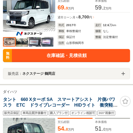
ライト オートエアコン Bluetooth
支払総額
本体価格
69.
59.
9
2
万円
万円
8,700
通常ローン
月々
円
年式
2017
年
走行
12.6
万km
車検
車検整備付
修復
なし
保証
保証付
整備
法定整備付
住所
山形県鶴岡市
無
在庫確認・見積依頼
料
販売店：
ネクステージ 鶴岡店
ダイハツ
タント 660 Xターボ SA スマートアシスト 片側パワ
スラ ETC ドライブレコーダー HIDライト 衝突軽減
ブレーキ 誤発進抑制機能 純正オーディオ スマート
販売店保証
車両品質評価書付
購入プラン付
オンライン相談可
360°画像付
キー プッシュスタート
支払総額
本体価格
54.
51.
8
0
万円
万円