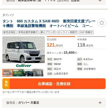
販売店：
軽未使用車専門店 ｆｉｎｏ［ふぃの］ 山形店
ダイハツ
タント 660 カスタム X SAIII 4WD 衝突回避支援ブレー
キ機能 車線逸脱警報機能 オートハイビーム コーナ
ーセンサー 純正ナビ フルセグ バックカメラ 両側
販売店保証
車両品質評価書付
購入プラン付
オンライン相談可
360°画像付
パワースライド ドライブレコーダー LEDヘッドライ
ト ETC シートヒーター
支払総額
本体価格
121.
118.
8
6
万円
万円
15,400
通常ローン
月々
円
年式
2017
年
走行
6.0
万km
車検
'26/10
修復
なし
保証
保証付
整備
法定整備付
住所
山形県天童市
無
在庫確認・見積依頼
料
カーセンサーアフター保証がBプランに付いています
販売店：
ガリバー 天童店