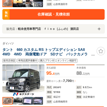
住所
山形県酒田市
無
在庫確認・見積依頼
料
販売店：
軽未使用車専門店 ｆｉｎｏ［ふぃの］ 酒田店
ダイハツ
タント 660 カスタム RS トップエディション SAII
4WD 4WD 両側電動ドア SDナビ バックカメラ 衝
突被害軽減システム 禁煙車 スマートキー LEDヘッ
販売店保証
車両品質評価書付
購入プラン付
オンライン相談可
ド ETC 純正15インチアルミ オートライト オート
エアコン Bluetooth CD
支払総額
本体価格
95.
88.
8
1
万円
万円
7,700
通常ローン
月々
円
年式
2016
年
走行
9.5
万km
車検
'27/03
修復
なし
保証
保証付
整備
法定整備付
住所
山形県鶴岡市