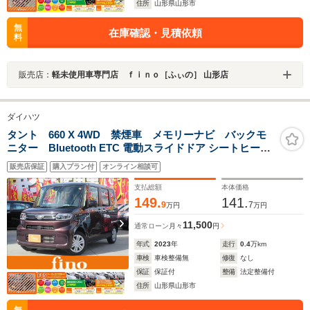
住所
山形県山形市
無
在庫確認・見積依頼
料
販売店：
軽未使用車専門店 ｆｉｎｏ［ふぃの］ 山形店
ダイハツ
タント 660 X 4WD 禁煙車 メモリーナビ バックモ
ニター Bluetooth ETC 電動スライドドア シートヒータ
ー スマートアシスト LEDヘッドランプ オートライト オ
販売店保証
購入プラン付
オンライン相談可
ートハイビーム USBソケット
支払総額
本体価格
149.
141.
9
7
万円
万円
11,500
通常ローン
月々
円
年式
2023
年
走行
0.4
万km
車検
車検整備無
修復
なし
保証
保証付
整備
法定整備付
住所
山形県山形市