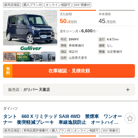
ETC スマートキー キセノンライト シートリフタ
販売店保証
購入プラン付
オンライン相談可
360°画像付
ー 純正フロアマット 純正15インチアルミホイール
ウィンカーミラー 電動格納ミラー フォグ
支払総額
本体価格
50.
45.
8
5
万円
万円
6,600
通常ローン
月々
円
年式
2009
年
走行
4.6
万km
車検
車検整備付
修復
なし
保証
保証付
整備
法定整備付
住所
山形県天童市
無
在庫確認・見積依頼
料
販売店：
ガリバー 天童店
ダイハツ
タント 660 X リミテッド SAIII 4WD 禁煙車 ワンオー
ナー 衝突軽減ブレーキ 車線逸脱防止 オートハイビ
ーム コーナーセンサー 両側パワースライドドア 純
販売店保証
車両品質評価書付
購入プラン付
オンライン相談可
360°画像付
正ナビ フルセグ パノラマモニター ETC シートヒ