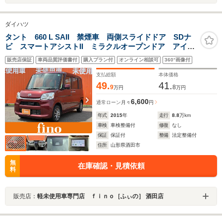
ダイハツ
タント 660 L SAII 禁煙車 両側スライドドア SDナ
ビ スマートアシストII ミラクルオープンドア アイド
リングストップ サンシェード マニュアルエアコン
販売店保証
車両品質評価書付
購入プラン付
オンライン相談可
360°画像付
ヘッドライトレベライザー キーレスキー 横滑り抑制
機能
支払総額
本体価格
49.
41.
9
8
万円
万円
6,600
通常ローン
月々
円
年式
2015
年
走行
8.8
万km
車検
車検整備付
修復
なし
保証
保証付
整備
法定整備付
住所
山形県酒田市
無
在庫確認・見積依頼
料
販売店：
軽未使用車専門店 ｆｉｎｏ［ふぃの］ 酒田店