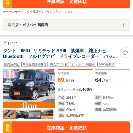
在庫確認・見積依頼
料
カーセンサーアフター保証がBプランに付いています
販売店：
ガリバー 鶴岡店
ダイハツ
タント 660 L リミテッド SAIII 禁煙車 純正ナビ
Bluetooth フルセグナビ ドライブレコーダー バック
カメラ ETC アイドリングストップ バニティミラ
販売店保証
車両品質評価書付
購入プラン付
オンライン相談可
360°画像付
ー 両面スライドドア ミラクルオープンドア
支払総額
本体価格
69.
64.
9
2
万円
万円
8,400
通常ローン
月々
円
年式
2019
年
走行
5.7
万km
車検
'28/01
修復
なし
保証
保証付
整備
法定整備付
住所
山形県山形市
無
在庫確認・見積依頼
料