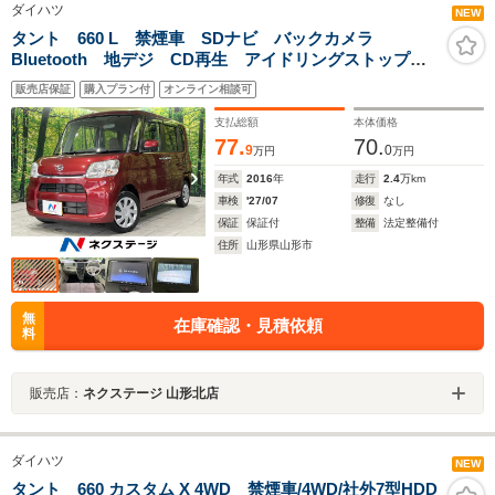
ダイハツ
NEW
タント 660 L 禁煙車 SDナビ バックカメラ
Bluetooth 地デジ CD再生 アイドリングストップ
電動格納ミラー 横滑り防止 ドアバイザー キーレス
販売店保証
購入プラン付
オンライン相談可
支払総額
本体価格
77.
70.
9
0
万円
万円
年式
2016
年
走行
2.4
万km
車検
'27/07
修復
なし
保証
保証付
整備
法定整備付
住所
山形県山形市
無
在庫確認・見積依頼
料
販売店：
ネクステージ 山形北店
ダイハツ
NEW
タント 660 カスタム X 4WD 禁煙車/4WD/社外7型HDD