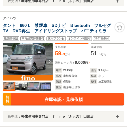
販売店：
軽未使用車専門店 ｆｉｎｏ［ふぃの］ 酒田店
ダイハツ
タント 660 L 禁煙車 SDナビ Bluetooth フルセグ
TV DVD再生 アイドリングストップ バニティミラ
ー スライドドア ミラクルオープンドア 電動格納ミ
販売店保証
車両品質評価書付
購入プラン付
オンライン相談可
360°画像付
ラー マニュアルエアコン キーレス アームレスト
支払総額
本体価格
59.
51.
9
8
万円
万円
9,000
通常ローン
月々
円
年式
2015
年
走行
3.6
万km
車検
車検整備無
修復
なし
保証
保証付
整備
法定整備付
住所
山形県山形市
無
在庫確認・見積依頼
料
販売店：
軽未使用車専門店 ｆｉｎｏ［ふぃの］ 山形店