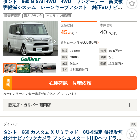
タント 660 G SAII 4WD 4WD ワンオーナー 衝突被
害軽減システム レーンキープアシスト 純正SDナビ
CD DVD BT フルセグ MSV バックカメラ ステ
販売店保証
購入プラン付
オンライン相談可
アリングスイッチ アイドリングストップ 純正14アル
ミホイール
支払総額
本体価格
45.
40.
8
6
万円
万円
6,000
通常ローン
月々
円
年式
2015
年
走行
10.5
万km
車検
'26/08
修復
なし
保証
保証付
整備
法定整備付
住所
山形県鶴岡市
無
在庫確認・見積依頼
料
カーセンサーアフター保証がBプランに付いています
販売店：
ガリバー 鶴岡店
ダイハツ
PR
タント 660 カスタム X リミテッド 8/1-9限定 修復歴無
社外ナビ バックカメラ プッシュスタートHIDヘッドライ