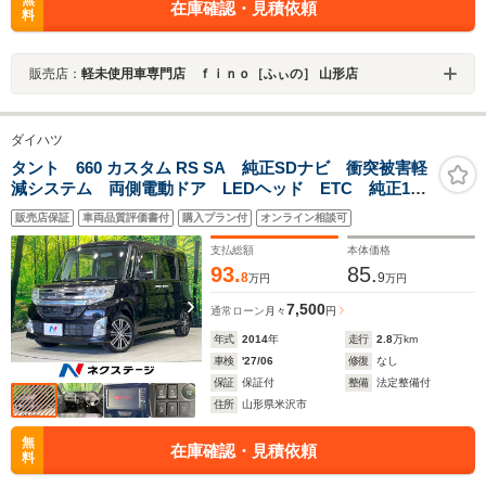
無
在庫確認・見積依頼
料
販売店：
軽未使用車専門店 ｆｉｎｏ［ふぃの］ 山形店
ダイハツ
タント 660 カスタム RS SA 純正SDナビ 衝突被害軽
減システム 両側電動ドア LEDヘッド ETC 純正15
インチアルミ オートライト オートエアコン
販売店保証
車両品質評価書付
購入プラン付
オンライン相談可
Bluetooth CD DVD再生 フルセグ
支払総額
本体価格
93.
85.
8
9
万円
万円
7,500
通常ローン
月々
円
年式
2014
年
走行
2.8
万km
車検
'27/06
修復
なし
保証
保証付
整備
法定整備付
住所
山形県米沢市
無
在庫確認・見積依頼
料