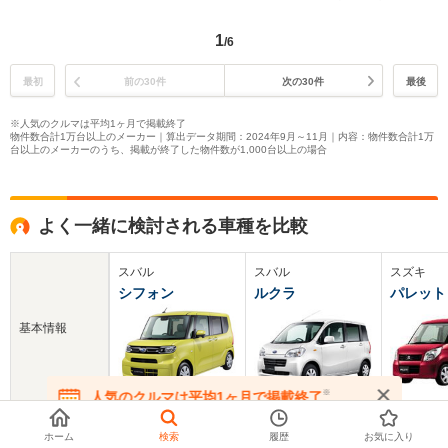
1
/6
最初
前の30件
次の30件
最後
※人気のクルマは平均1ヶ月で掲載終了
物件数合計1万台以上のメーカー｜算出データ期間：2024年9月～11月｜内容：物件数合計1万
台以上のメーカーのうち、掲載が終了した物件数が1,000台以上の場合
よく一緒に検討される車種を比較
スバル
スバル
スズキ
シフォン
ルクラ
パレット
基本情報
※
人気のクルマは平均1ヶ月で掲載終了
在庫が無くなる前にお問い合わせください
新車価格
130.7～210.7万円
113.5～169.1万円
111.3～1
ホーム
検索
履歴
お気に入り