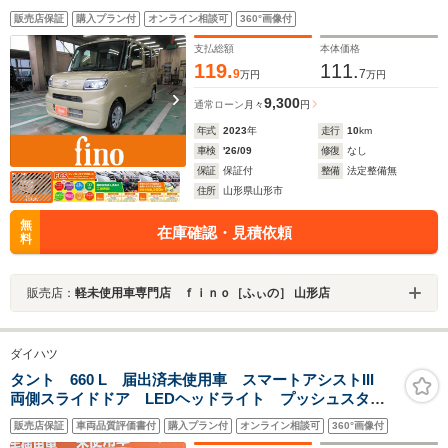
進抑制機能 車線逸脱抑制制御機能 コーナーセンサ
販売店保証
購入プラン付
オンライン相談可
360°画像付
ー オートハイビーム LEDヘッドランプ 両側スライ
ドドア
支払総額
本体価格
119.
111.
9
7
万円
万円
9,300
通常ローン
月々
円
年式
2023
年
走行
10
km
車検
'26/09
修復
なし
保証
保証付
整備
法定整備無
住所
山形県山形市
無
在庫確認・見積依頼
料
販売店：
軽未使用車専門店 ｆｉｎｏ［ふぃの］ 山形店
ダイハツ
タント 660 L 届出済未使用車 スマートアシストIII
両側スライドドア LEDヘッドライト プッシュスター
ト サイドエアバッグ オートエアコン オートライ
販売店保証
車両品質評価書付
購入プラン付
オンライン相談可
360°画像付
ト シガーソケット 車線逸脱警報機能 衝突警報機