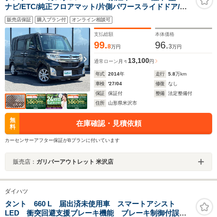
ナビ/ETC/純正フロアマット/片側パワースライドドア/純
正14インチアルミホイール/電動格納ミラー/純正ドアバイ
販売店保証
購入プラン付
オンライン相談可
ザー/オートライト/フロントフォグランプ/スマートキー
支払総額
本体価格
99.
96.
8
3
万円
万円
13,100
通常ローン
月々
円
年式
2014
年
走行
5.8
万km
車検
'27/04
修復
なし
保証
保証付
整備
法定整備付
住所
山形県米沢市
無
在庫確認・見積依頼
料
カーセンサーアフター保証がBプランに付いています
販売店：
ガリバーアウトレット 米沢店
ダイハツ
タント 660 L 届出済未使用車 スマートアシスト
LED 衝突回避支援ブレーキ機能 ブレーキ制御付誤発