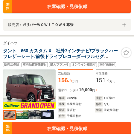
無
在庫確認・見積依頼
料
販売店：
ガリバーＷＯＷ！ＴＯＷＮ 幕張
ダイハツ
タント 660 カスタム X 社外7インチナビ/ブラックハー
フレザーシート/前後ドライブレコーダー/フルセグ
TV/Bluetooth/DVD/バックカメラ/両側パワースライドド
販売店保証
車両品質評価書付
購入プラン付
オンライン相談可
360°画像付
ア/前席温シート/スマートアシスト/レーダークルーズコン
トロール/禁煙車
支払総額
本体価格
156.
151.
9
9
万円
万円
19,000
通常ローン
月々
円
年式
2022
年
走行
1.6
万km
車検
車検整備付
修復
なし
保証
保証付
整備
法定整備付
住所
千葉県柏市
無
在庫確認・見積依頼
料