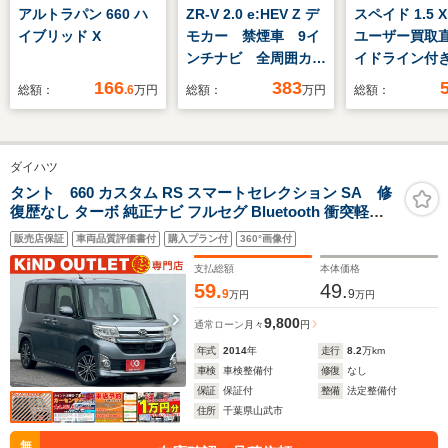
アルトラパン 660 ハ
ZR-V 2.0 e:HEV Z デ
スペイド 1.5 X
イブリッド X
モカー 禁煙車 9イ
ユーザー買取
ンチナビ 全周囲カメ
イドライン付
ラ ドラレコ
カメラ・パワ
166
383
総額：
.6
万円
総額：
万円
総額：
ETC2.0対応 アダプ
ドドア・純正
ティブクルーズ シー
Bluetooth
トヒーター
オ・パートタ
ダイハツ
Bluetooth USB入力
4WD・横滑り
端子 LEDヘッドライ
能・キーレス
タント 660 カスタム RS スマートセレクション SA 修
復歴なし ターボ 純正ナビ フルセグ Bluetooth 衝突軽減
ト 衝突被害軽減ブレ
ー・アンチロ
ブレーキ バックカメラ 両側パワースライドドア スマート
ーキ フルセグ
ーキ・エアバ
販売店保証
車両品質評価書付
購入プラン付
360°画像付
キー プッシュスタート LEDヘッドライト アイドリングス
テム
トップ 整備保証付
支払総額
本体価格
59.
49.
9
9
万円
万円
9,800
通常ローン
月々
円
年式
2014
年
走行
8.2
万km
車検
車検整備付
修復
なし
保証
保証付
整備
法定整備付
住所
千葉県山武市
無