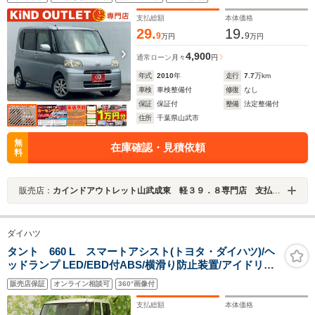
ABS エアバック イモビライザー 整備保証付
支払総額
本体価格
29.
19.
9
9
万円
万円
4,900
通常ローン
月々
円
年式
2010
年
走行
7.7
万km
車検
車検整備付
修復
なし
保証
保証付
整備
法定整備付
住所
千葉県山武市
無
在庫確認・見積依頼
料
販売店：
カインドアウトレット山武成東 軽３９．８専門店 支払総額表示 ワゴンＲ／ムーブ／タント／ルークス／Ｎ－ＢＯＸ
ダイハツ
タント 660 L スマートアシスト(トヨタ・ダイハツ)/ヘ
ッドランプ LED/EBD付ABS/横滑り防止装置/アイドリン
グストップ/禁煙車/エアバッグ 運転席/エアバッグ 助手席/
販売店保証
オンライン相談可
360°画像付
エアバッグ サイド
支払総額
本体価格