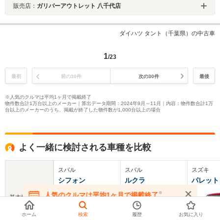
販売店：
ガリバーアウトレット 八千代店
ダイハツ タント（千葉県）の中古車
1
/23
最初
前の30件
次の30件
最後
※人気のクルマは平均1ヶ月で掲載終了
物件数合計1万台以上のメーカー｜算出データ期間：2024年9月～11月｜内容：物件数合計1万
台以上のメーカーのうち、掲載が終了した物件数が1,000台以上の場合
よく一緒に検討される車種を比較
スバル
スバル
スズキ
シフォン
ルクラ
パレット
※
人気のクルマは平均1ヶ月で掲載終了
基本情報
在庫が無くなる前にお問い合わせください
ホーム
検索
履歴
お気に入り