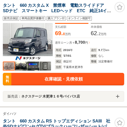
タント 660 カスタム X 禁煙車 電動スライドドア
SDナビ スマートキー LEDヘッド ETC 純正14イン
チアルミ オートライト オートエアコン Bluetooth
販売店保証
車両品質評価書付
購入プラン付
オンライン相談可
DVD再生 フルセグ LEDフォグ
支払総額
本体価格
69.
62.
8
2
万円
万円
8,700
通常ローン
月々
円
年式
2016
年
走行
9.7
万km
車検
'27/01
修復
なし
保証
保証付
整備
法定整備付
住所
千葉県木更津市
無
在庫確認・見積依頼
料
販売店：
ネクステージ 木更津１６号バイパス店
ダイハツ
タント 660 カスタム RS トップエディション SAIII 社
外SDナビ/ワンセグTV/ブラックハーフレザーシート/パー