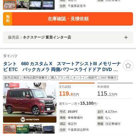
住所
千葉県富里市
無
在庫確認・見積依頼
料
販売店：
ネクステージ 富里インター店
ダイハツ
タント 660 カスタム X スマートアシストIII メモリーナ
ビ ETC バックカメラ 両側パワースライドドア DVD CD
Bluetooth ドライブレコーダー ハーフレザーシート LED
販売店保証
車両品質評価書付
購入プラン付
オンライン相談可
360°画像付
ヘッドライト コーナーセンサーエコアイドル 純正14イン
チアルミホイル
支払総額
本体価格
119.
115.
9
1
万円
万円
15,100
通常ローン
月々
円
年式
2019
年
走行
4.1
万km
車検
車検整備付
修復
なし
保証
保証付
整備
法定整備付
住所
千葉県習志野市