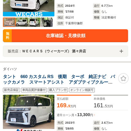
年式
2024
年
走行
0.7
万km
車検
'27/08
修復
なし
保証
保証付
整備
法定整備付
住所
千葉県印旛郡
無
在庫確認・見積依頼
料
販売店：
ＷＥＣＡＲＳ（ウィーカーズ） 酒々井店
ダイハツ
タント 660 カスタム RS 後期 ターボ 純正ナビ バ
ックカメラ スマートアシスト アダプティブクルー
ズ コーナーセンサー 1オーナー 両側電動 シートヒ
販売店保証
車両品質評価書付
購入プラン付
オンライン相談可
ーター LEDヘッドライト オートライト スマートキ
ー ETC
支払総額
本体価格
169.
161.
9
5
万円
万円
13,300
通常ローン
月々
円
年式
2023
年
走行
2.6
万km
車検
'28/05
修復
なし