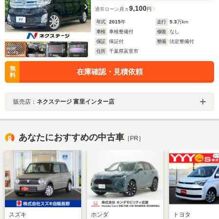
9,100
通常ローン
月々
円
年式
2015
年
走行
5.3
万km
車検
車検整備付
修復
なし
保証
保証付
整備
法定整備付
住所
千葉県富里市
無
在庫確認・見積依頼
料
販売店：
ネクステージ 富里インター店
あなたにおすすめの中古車
［PR］
スズキ
ホンダ
トヨタ