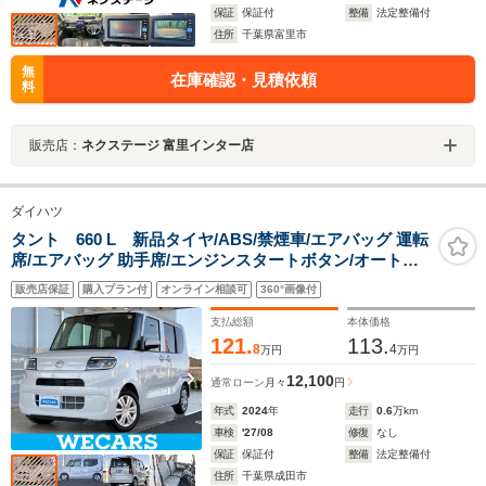
保証
保証付
整備
法定整備付
住所
千葉県富里市
無
在庫確認・見積依頼
料
販売店：
ネクステージ 富里インター店
ダイハツ
タント 660 L 新品タイヤ/ABS/禁煙車/エアバッグ 運転
席/エアバッグ 助手席/エンジンスタートボタン/オートエ
アコン/パワーステアリング/オートライト/取扱説明書/パ
販売店保証
購入プラン付
オンライン相談可
360°画像付
ワードアロック/最大積載量350kg
支払総額
本体価格
121.
113.
8
4
万円
万円
12,100
通常ローン
月々
円
年式
2024
年
走行
0.6
万km
車検
'27/08
修復
なし
保証
保証付
整備
法定整備付
住所
千葉県成田市