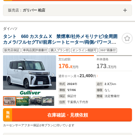
販売店：
ガリバー 柏店
ダイハツ
タント 660 カスタム X 禁煙車/社外メモリナビ/全周囲
カメラ/フルセグTV/前席シートヒーター/両側パワースラ
イドドア/純正14インチAW/オートライト/LEDヘッドライ
販売店保証
車両品質評価書付
購入プラン付
オンライン相談可
360°画像付
ト/ハーフレザーシート/ベンチシート
支払総額
本体価格
176.
173.
8
3
万円
万円
21,400
通常ローン
月々
円
年式
2024
年
走行
2.3
万km
車検
'27/06
修復
なし
保証
保証付
整備
法定整備付
住所
千葉県八千代市
無
在庫確認・見積依頼
料
カーセンサーアフター保証がBプランに付いています