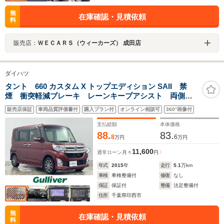
無
在庫確認・見積依頼
料
販売店：
ＷＥＣＡＲＳ（ウィーカーズ） 成田店
ダイハツ
タント 660 カスタム X トップエディション SAII 禁
煙 衝突軽減ブレーキ レーンキープアシスト 両側パ
ワースライドドア 純正7インチナビ 純正14インチ
販売店保証
車両品質評価書付
購入プラン付
オンライン相談可
360°画像付
AW 純正フロアマット バックカメラ LEDオートライ
ト アイドリングストップ ステアリングスイッチ
支払総額
本体価格
88.
83.
8
6
万円
万円
11,600
通常ローン
月々
円
年式
2015
年
走行
5.1
万km
車検
車検整備付
修復
なし
保証
保証付
整備
法定整備付
住所
千葉県印西市
無
在庫確認・見積依頼
料