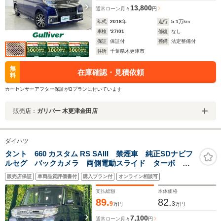
13,800
通常ローン
月々
円
年式
2018
年
走行
5.1
万km
車検
'27/01
修復
なし
保証
保証付
整備
法定整備付
住所
千葉県木更津市
無
在庫確認・見積依頼
料
カーセンサーアフター保証がBプランに付いています
販売店：
ガリバー 木更津金田店
ダイハツ
タント 660 カスタム RS SAIII 禁煙車 純正SDナビフ
ルセグ バックカメラ 両側電動スライド ターボ ス
マートアシスト3 LEDヘッド シートヒーター 純正革
販売店保証
車両品質評価書付
購入プラン付
オンライン相談可
巻きステアリング 純正15インチAW ドラレコ ETC
コーナーセンサー
支払総額
本体価格
89.
82.
9
3
万円
万円
7,100
通常ローン
月々
円