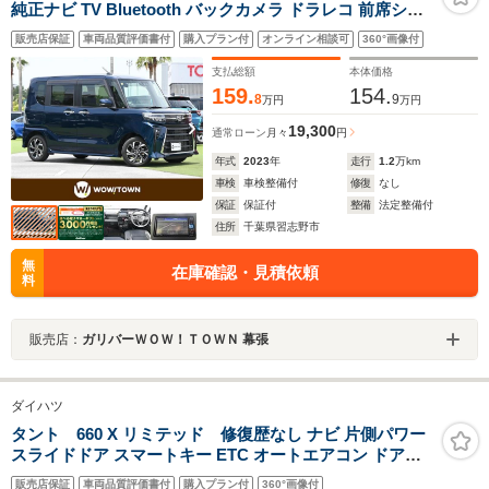
純正ナビ TV Bluetooth バックカメラ ドラレコ 前席シー
トヒーター ETC コーナーセンサー サイド/カーテンエア
販売店保証
車両品質評価書付
購入プラン付
オンライン相談可
360°画像付
バッグ
支払総額
本体価格
159.
154.
8
9
万円
万円
19,300
通常ローン
月々
円
年式
2023
年
走行
1.2
万km
車検
車検整備付
修復
なし
保証
保証付
整備
法定整備付
住所
千葉県習志野市
無
在庫確認・見積依頼
料
販売店：
ガリバーＷＯＷ！ＴＯＷＮ 幕張
ダイハツ
タント 660 X リミテッド 修復歴なし ナビ 片側パワー
スライドドア スマートキー ETC オートエアコン ドアバ
イザー プライバシーガラス ベンチシート 電動格納ミラー
販売店保証
車両品質評価書付
購入プラン付
360°画像付