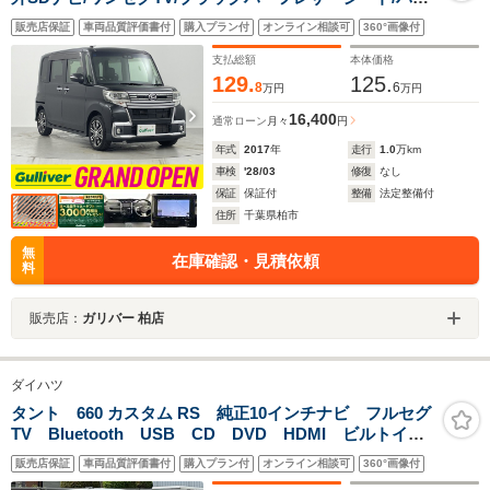
キングアシスト/スマートアシストIII/衝突回避支援ブレー
販売店保証
車両品質評価書付
購入プラン付
オンライン相談可
360°画像付
キ/車線逸脱警報/前後コーナーセンサー/バックカメラ/両
側パワースライドドア/D席シートヒーター
支払総額
本体価格
129.
125.
8
6
万円
万円
16,400
通常ローン
月々
円
年式
2017
年
走行
1.0
万km
車検
'28/03
修復
なし
保証
保証付
整備
法定整備付
住所
千葉県柏市
無
在庫確認・見積依頼
料
販売店：
ガリバー 柏店
ダイハツ
タント 660 カスタム RS 純正10インチナビ フルセグ
TV Bluetooth USB CD DVD HDMI ビルトイン
ETC 全方位カメラ ドライブレコーダー 前席ヒート
販売店保証
車両品質評価書付
購入プラン付
オンライン相談可
360°画像付
シーター 両側パワースライドドア LEDヘッドライト