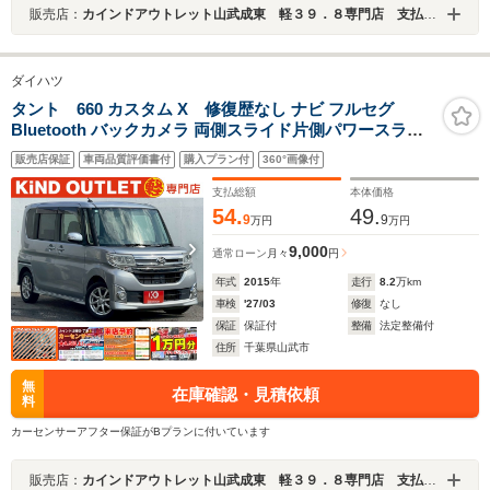
販売店：
カインドアウトレット山武成東 軽３９．８専門店 支払総額表示 ワゴンＲ／ムーブ／タント／ルークス／Ｎ－ＢＯＸ
ダイハツ
タント 660 カスタム X 修復歴なし ナビ フルセグ
Bluetooth バックカメラ 両側スライド片側パワースライ
ドドア スマートキー プッシュスタート アイドリングスト
販売店保証
車両品質評価書付
購入プラン付
360°画像付
ップ LEDヘッドライト オートエアコン 整備保証付
支払総額
本体価格
54.
49.
9
9
万円
万円
9,000
通常ローン
月々
円
年式
2015
年
走行
8.2
万km
車検
'27/03
修復
なし
保証
保証付
整備
法定整備付
住所
千葉県山武市
無
在庫確認・見積依頼
料
カーセンサーアフター保証がBプランに付いています
販売店：
カインドアウトレット山武成東 軽３９．８専門店 支払総額表示 ワゴンＲ／ムーブ／タント／ルークス／Ｎ－ＢＯＸ