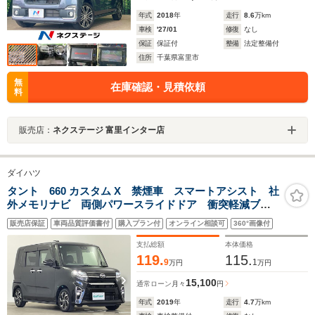
年式
2018
年
走行
8.6
万km
車検
'27/01
修復
なし
保証
保証付
整備
法定整備付
住所
千葉県富里市
無
在庫確認・見積依頼
料
販売店：
ネクステージ 富里インター店
ダイハツ
タント 660 カスタム X 禁煙車 スマートアシスト 社
外メモリナビ 両側パワースライドドア 衝突軽減ブレ
ーキ レーンキープアシスト バックカメラ LEDオー
販売店保証
車両品質評価書付
購入プラン付
オンライン相談可
360°画像付
トライト ハーフレザーシート 純正14AW アイドリン
グストップ
支払総額
本体価格
119.
115.
9
1
万円
万円
15,100
通常ローン
月々
円
年式
2019
年
走行
4.7
万km