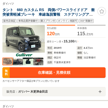
ダイハツ
タント 660 カスタム RS 両側パワースライドドア 衝
突被害軽減ブレーキ 車線逸脱警報 ステアリングアシ
スト オートハイビーム クリアランスソナー ETC
販売店保証
車両品質評価書付
購入プラン付
オンライン相談可
360°画像付
プッシュスタート ドライブレコーダー スマートキー
LEDヘッドライト
支払総額
本体価格
120
115.
2
万円
万円
15,100
通常ローン
月々
円
年式
2019
年
走行
4.2
万km
車検
車検整備付
修復
なし
保証
保証付
整備
法定整備付
住所
千葉県木更津市
無
在庫確認・見積依頼
料
カーセンサーアフター保証がBプランに付いています
販売店：
ガリバー 木更津金田店
ダイハツ