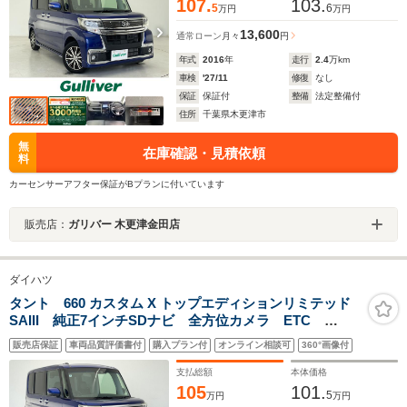
107.
103.
5
6
万円
万円
13,600
通常ローン
月々
円
年式
2016
年
走行
2.4
万km
車検
'27/11
修復
なし
保証
保証付
整備
法定整備付
住所
千葉県木更津市
無
在庫確認・見積依頼
料
カーセンサーアフター保証がBプランに付いています
販売店：
ガリバー 木更津金田店
ダイハツ
タント 660 カスタム X トップエディションリミテッド
SAIII 純正7インチSDナビ 全方位カメラ ETC
Bluetooth CD DVD USB フルセグ 全方位カメ
販売店保証
車両品質評価書付
購入プラン付
オンライン相談可
360°画像付
ラ 前方ドライブレコーダー 両側パワースライドド
ア シートヒーターD席 純正14インチAW
支払総額
本体価格
105
101.
5
万円
万円