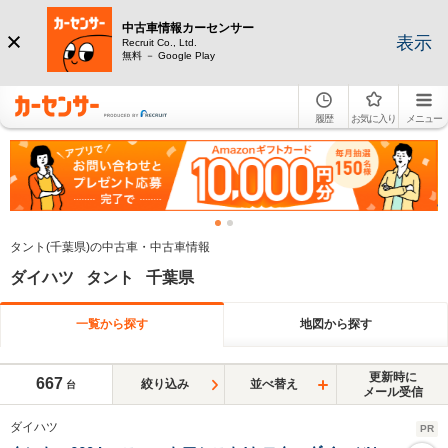
中古車情報カーセンサー
表示
Recruit Co., Ltd.
無料 － Google Play
履歴
お気に入り
メニュー
タント(千葉県)の中古車・中古車情報
ダイハツ タント 千葉県
一覧から探す
地図から探す
更新時に
667
絞り込み
並べ替え
台
メール受信
ダイハツ
PR