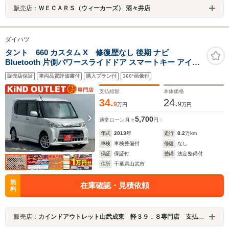
販売店：
ＷＥＣＡＲＳ（ウィーカーズ） 酒々井店
ダイハツ
タント 660 カスタム X 修復歴なし 後期 ナビ
Bluetooth 片側パワースライドドア スマートキー アイド
リングストップ ETC HIDヘッドライト オートエアコン ド
販売店保証
車両品質評価書付
購入プラン付
360°画像付
アバイザー プライバシーガラス ベンチシート 整備保証付
支払総額
本体価格
34.
24.
9
9
万円
万円
5,700
通常ローン
月々
円
年式
2013
年
走行
8.2
万km
車検
車検整備付
修復
なし
保証
保証付
整備
法定整備付
住所
千葉県山武市
無
在庫確認・見積依頼
料
販売店：
カインドアウトレット山武成東 軽３９．８専門店 支払総額表示 ワゴンＲ／ムーブ／タント／ルークス／Ｎ－ＢＯＸ