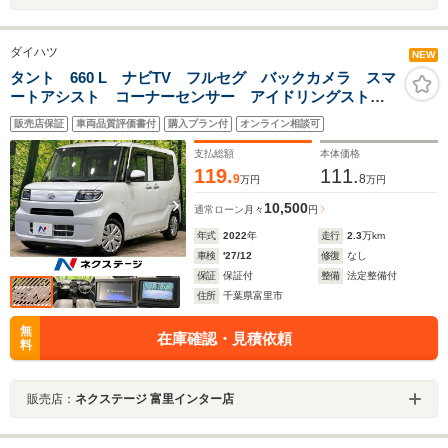
ダイハツ
NEW
タント 660 L ナビTV フルセグ バックカメラ スマ
ートアシスト コーナーセンサー アイドリングストッ
プ LEDヘッドライト オートライト オートハイビー
販売店保証
車両品質評価書付
購入プラン付
オンライン相談可
ム スマートキー ETC ステアリングリモコン
支払総額
本体価格
119.
111.
9
8
万円
万円
10,500
通常ローン
月々
円
年式
2022
年
走行
2.3
万km
車検
'27/12
修復
なし
保証
保証付
整備
法定整備付
住所
千葉県富里市
無
在庫確認・見積依頼
料
販売店：
ネクステージ 富里インター店