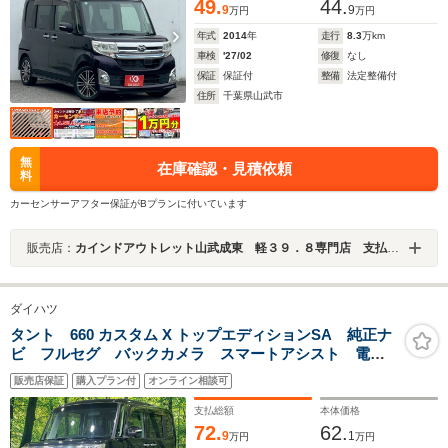
49.
44.
9
9
万円
万円
年式
2014
年
走行
8.3
万km
車検
'27/02
修復
なし
保証
保証付
整備
法定整備付
住所
千葉県山武市
無
在庫確認・見積依頼
料
カーセンサーアフター保証がBプランに付いています
販売店：
カインドアウトレット山武成東 軽３９．８専門店 支払総額表示 ワゴンＲ／ムーブ／タント／ルークス／Ｎ－ＢＯＸ
ダイハツ
タント 660 カスタム X トップエディションSA 純正ナ
ビ フルセグ バックカメラ スマートアシスト 電動
スライド アイドリングストップ LEDヘッドライト
販売店保証
購入プラン付
オンライン相談可
オートライト スマートキー オートエアコン 運転席
シートリフター ステアングリモコン
支払総額
本体価格
72.
62.
9
1
万円
万円