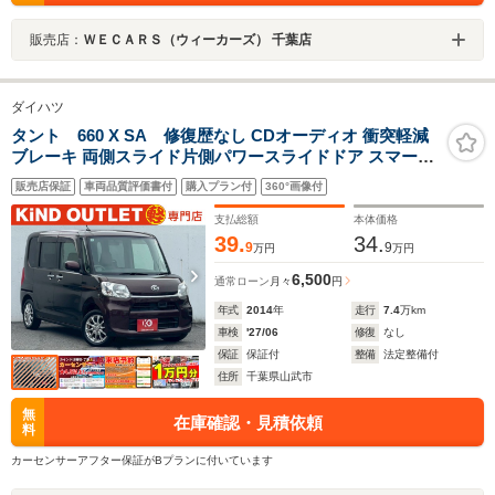
販売店：
ＷＥＣＡＲＳ（ウィーカーズ） 千葉店
ダイハツ
タント 660 X SA 修復歴なし CDオーディオ 衝突軽減
ブレーキ 両側スライド片側パワースライドドア スマート
キー プッシュスタート アイドリングストップ オートエア
販売店保証
車両品質評価書付
購入プラン付
360°画像付
コン ドアバイザー プライバシーガラス 整備保証付
支払総額
本体価格
39.
34.
9
9
万円
万円
6,500
通常ローン
月々
円
年式
2014
年
走行
7.4
万km
車検
'27/06
修復
なし
保証
保証付
整備
法定整備付
住所
千葉県山武市
無
在庫確認・見積依頼
料
カーセンサーアフター保証がBプランに付いています