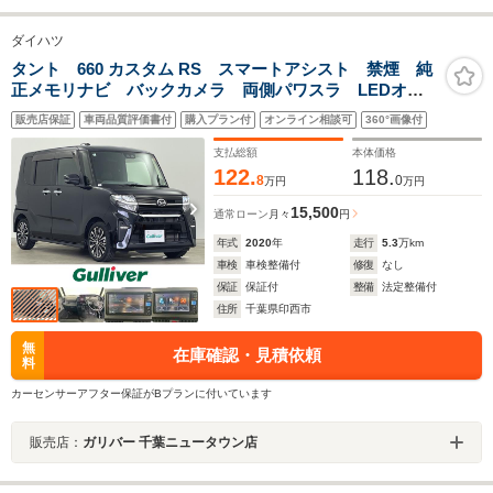
ダイハツ
タント 660 カスタム RS スマートアシスト 禁煙 純
正メモリナビ バックカメラ 両側パワスラ LEDオー
トライト ハーフレザーシート 純正15インチAW アイ
販売店保証
車両品質評価書付
購入プラン付
オンライン相談可
360°画像付
ドリングストップ スマートキー ETC フルセグTV
支払総額
本体価格
122.
118.
8
0
万円
万円
15,500
通常ローン
月々
円
年式
2020
年
走行
5.3
万km
車検
車検整備付
修復
なし
保証
保証付
整備
法定整備付
住所
千葉県印西市
無
在庫確認・見積依頼
料
カーセンサーアフター保証がBプランに付いています
販売店：
ガリバー 千葉ニュータウン店