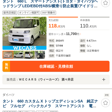
タント 660 L スマートアシスト(トヨタ・ダイハツ)/ヘ
ッドランプ LED/EBD付ABS/横滑り防止装置/アイドリン
グストップ/禁煙車/エアバッグ 運転席/エアバッグ 助手席/
販売店保証
オンライン相談可
360°画像付
エアバッグ サイド
支払総額
本体価格
118.
110.
8
4
万円
万円
11,700
通常ローン
月々
円
年式
2024
年
走行
0.6
万km
車検
'27/08
修復
なし
保証
保証付
整備
法定整備付
住所
千葉県印旛郡
無
在庫確認・見積依頼
料
販売店：
ＷＥＣＡＲＳ（ウィーカーズ） 酒々井店
ダイハツ
PR
タント 660 カスタム X トップエディションSA 純正ナ
ビ フルセグ バックカメラ スマートアシスト 電動
スライド アイドリングストップ LEDヘッドライト