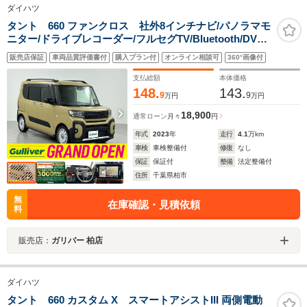
ダイハツ
タント 660 ファンクロス 社外8インチナビ/パノラマモ
ニター/ドライブレコーダー/フルセグTV/Bluetooth/DVD/
スマートアシスト/両側パワースライドドア/シートヒータ
販売店保証
車両品質評価書付
購入プラン付
オンライン相談可
360°画像付
ー/ETC/LEDヘッドライト/フォグランプ/社外15インチ
AW/禁煙車
支払総額
本体価格
148.
143.
9
9
万円
万円
18,900
通常ローン
月々
円
年式
2023
年
走行
4.1
万km
車検
車検整備付
修復
なし
保証
保証付
整備
法定整備付
住所
千葉県柏市
無
在庫確認・見積依頼
料
販売店：
ガリバー 柏店
ダイハツ
タント 660 カスタム X スマートアシストIII 両側電動