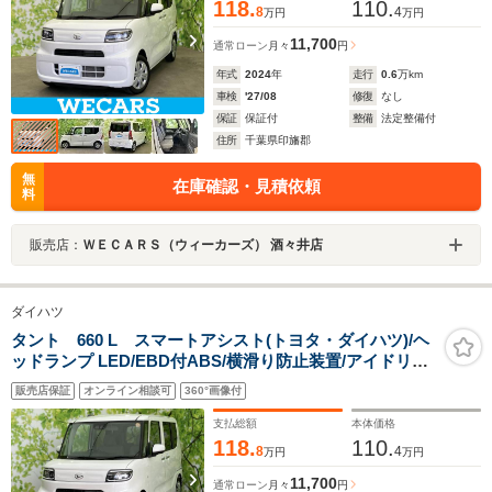
118.
110.
8
4
万円
万円
11,700
通常ローン
月々
円
年式
2024
年
走行
0.6
万km
車検
'27/08
修復
なし
保証
保証付
整備
法定整備付
住所
千葉県印旛郡
無
在庫確認・見積依頼
料
販売店：
ＷＥＣＡＲＳ（ウィーカーズ） 酒々井店
ダイハツ
タント 660 L スマートアシスト(トヨタ・ダイハツ)/ヘ
ッドランプ LED/EBD付ABS/横滑り防止装置/アイドリン
グストップ/禁煙車/エアバッグ 運転席/エアバッグ 助手席/
販売店保証
オンライン相談可
360°画像付
衝突安全ボディ/パワーウインドウ
支払総額
本体価格
118.
110.
8
4
万円
万円
11,700
通常ローン
月々
円