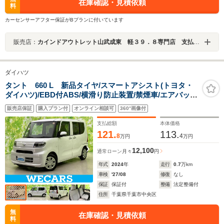
在庫確認・見積依頼
料
カーセンサーアフター保証がBプランに付いています
販売店：
カインドアウトレット山武成東 軽３９．８専門店 支払総額表示 ワゴンＲ／ムーブ／タント／ルークス／Ｎ－ＢＯＸ
ダイハツ
タント 660 L 新品タイヤ/スマートアシスト(トヨタ・
ダイハツ)/EBD付ABS/横滑り防止装置/禁煙車/エアバッグ
運転席/エアバッグ 助手席/エアバッグ サイド/衝突安全ボ
販売店保証
購入プラン付
オンライン相談可
360°画像付
ディ/パワーウインドウ
支払総額
本体価格
121.
113.
8
4
万円
万円
12,100
通常ローン
月々
円
年式
2024
年
走行
0.7
万km
車検
'27/08
修復
なし
保証
保証付
整備
法定整備付
住所
千葉県千葉市中央区
無
在庫確認・見積依頼
料