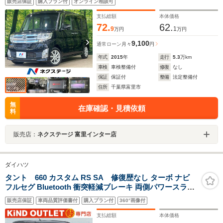
販売店保証
購入プラン付
オンライン相談可
オートライト スマートキー オートエアコン 運転席
シートリフター ステアングリモコン
支払総額
本体価格
72.
62.
9
1
万円
万円
9,100
通常ローン
月々
円
年式
2015
年
走行
5.3
万km
車検
車検整備付
修復
なし
保証
保証付
整備
法定整備付
住所
千葉県富里市
無
在庫確認・見積依頼
料
販売店：
ネクステージ 富里インター店
ダイハツ
タント 660 カスタム RS SA 修復歴なし ターボ ナビ
フルセグ Bluetooth 衝突軽減ブレーキ 両側パワースライ
ドドア スマートキー プッシュスタート アイドリングスト
販売店保証
車両品質評価書付
購入プラン付
360°画像付
ップ LEDヘッドライト オートエアコン 整備保証付
支払総額
本体価格