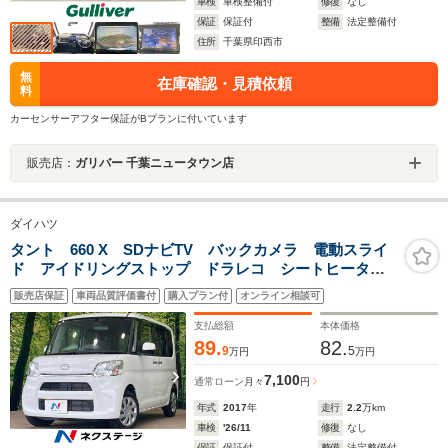
車検
車検整備付
修復
なし
保証
保証付
整備
法定整備付
住所
千葉県印西市
無
在庫確認・見積依頼
料
カーセンサーアフター保証がBプランに付いています
販売店：
ガリバー 千葉ニュータウン店
ダイハツ
タント 660 X SDナビTV バックカメラ 電動スライ
ド アイドリングストップ ドラレコ シートヒータ
ー スマートキー オートライト オートエアコン 運
販売店保証
車両品質評価書付
購入プラン付
オンライン相談可
転席シートリフター 電動格納ドアミラー 前席アーム
レスト ETC
支払総額
本体価格
89.
82.
9
5
万円
万円
7,100
通常ローン
月々
円
年式
2017
年
走行
2.2
万km
車検
'26/11
修復
なし
保証
保証付
整備
法定整備付