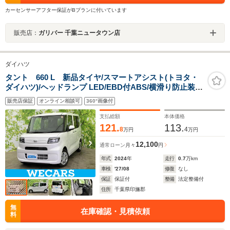
カーセンサーアフター保証がBプランに付いています
販売店：
ガリバー 千葉ニュータウン店
ダイハツ
タント 660 L 新品タイヤ/スマートアシスト(トヨタ・
ダイハツ)/ヘッドランプ LED/EBD付ABS/横滑り防止装
置/アイドリングストップ/禁煙車/エアバッグ 運転席/エア
販売店保証
オンライン相談可
360°画像付
バッグ 助手席/衝突安全ボディ
支払総額
本体価格
121.
113.
8
4
万円
万円
12,100
通常ローン
月々
円
年式
2024
年
走行
0.7
万km
車検
'27/08
修復
なし
保証
保証付
整備
法定整備付
住所
千葉県印旛郡
無
在庫確認・見積依頼
料