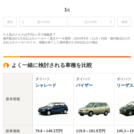
1
/1
最初
前の30件
次の30件
最後
※人気のクルマは平均1ヶ月で掲載終了
物件数合計1万台以上のメーカー｜算出データ期間：2024年9月～11月｜内容：物件数合計1万
台以上のメーカーのうち、掲載が終了した物件数が1,000台以上の場合
よく一緒に検討される車種を比較
ダイハツ
ダイハツ
ダイハツ
シャレード
パイザー
リーザス
基本情報
新車価格
79.8～149.3万円
119.9～181.9万円
145.3～1