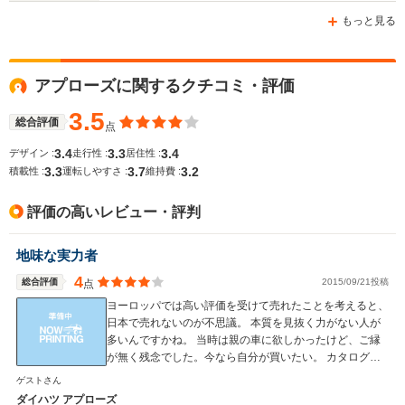
-m
-m
もっと見る
アプローズに関するクチコミ・評価
WLTCモード
-
-
-
燃費
3.5
総合評価
点
3.4
3.3
3.4
デザイン :
走行性 :
居住性 :
3.3
3.7
3.2
積載性 :
運転しやすさ :
維持費 :
排気量
1295～1589cc
1498～1589cc
659cc
評価の高いレビュー・評判
駆動方式
FF、4WD
FF、4WD
FF
地味な実力者
4
総合評価
2015/09/21投稿
点
ヨーロッパでは高い評価を受けて売れたことを考えると、
日本で売れないのが不思議。 本質を見抜く力がない人が
多いんですかね。 当時は親の車に欲しかったけど、ご縁
が無く残念でした。今なら自分が買いたい。 カタログだ
けは、大切に持ってます。
ゲストさん
ダイハツ アプローズ