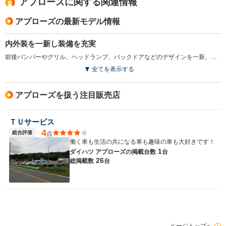
アプローズに関する関連情報
アプローズの最新モデル情報
内外装を一新し装備を充実
前後バンパーやグリル、ヘッドランプ、バックドアなどのデザインを一新。新デザインのインパネに加えブラウン系の新シート表皮など、インテリアも大幅に変更。運転席＆助手席SRSエアバッグや衝撃感知ドアロックシステムなども標準装備となった。（1997.9）
全てを表示する
アプローズを扱う注目販売店
ＴＵサービス
4
総合評価
点
働く車も生活の共になる車も趣味の車も大好きです！
1
ダイハツ アプローズの
掲載台数
台
26
総掲載数
台
ページトップへ