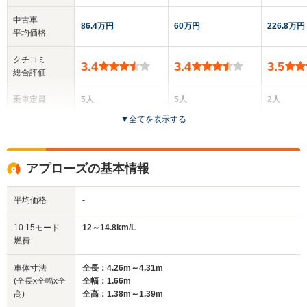
中古車
86.4万円
60万円
226.8万円
平均価格
クチコミ
3.4
3.4
3.5
総合評価
乗車定員
5人
5人
2人
▼
全てを表示する
ドア数
3～5ドア
5ドア
2ドア
全高
全高
全
アプローズの基本情報
1.39m～1.43m
1.57m～1.62m
1.
平均価格
-
全幅
全幅
全
10.15モード
12～14.8km/L
サイズ
1.62m～1.65m
1.64m
1
燃費
全長
全長
(全長x全幅x全高)
3.75m～3.78m
4.05m～4.13m
3
車体寸法
全長：4.26m～4.31m
(全長x全幅x全
全幅：1.66m
高)
全高：1.38m～1.39m
ホイールベース
ホイールベース
ホイー