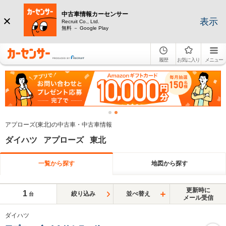
中古車情報カーセンサー
表示
Recruit Co., Ltd.
無料 － Google Play
履歴
お気に入り
メニュー
アプローズ(東北)の中古車・中古車情報
ダイハツ アプローズ 東北
一覧から探す
地図から探す
更新時に
1
絞り込み
並べ替え
台
メール受信
ダイハツ