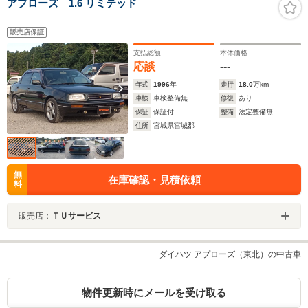
アプローズ 1.6 リミテッド
販売店保証
支払総額
本体価格
応談
---
年式
1996
年
走行
18.0
万km
車検
車検整備無
修復
あり
保証
保証付
整備
法定整備無
住所
宮城県宮城郡
無
在庫確認・見積依頼
料
販売店：
ＴＵサービス
ダイハツ アプローズ（東北）の中古車
物件更新時にメールを受け取る