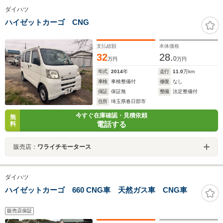
ダイハツ
ハイゼットカーゴ CNG
支払総額
本体価格
32
28.
0
万円
万円
年式
2014
年
走行
11.0
万km
車検
車検整備付
修復
なし
保証
保証無
整備
法定整備付
住所
埼玉県春日部市
今すぐ在庫確認・見積依頼
無
電話する
料
販売店：
ワライチモータース
ダイハツ
ハイゼットカーゴ 660 CNG車 天然ガス車 CNG車
販売店保証