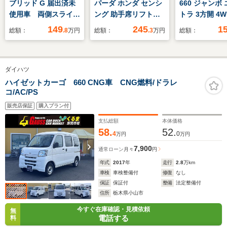
ブリッド G 届出済未
パーダ ホンダ センシ
660 ジャンボ
使用車 両側スライド
ング 助手席リフトア
トラ 3方開 4W
ドア クリアランスソ
ップシート車 Honda
SDナビ/スマ
149
245
1
総額：
.8
万円
総額：
.3
万円
総額：
ナー 衝突被害軽減シ
認定中古車 修復歴な
スト(トヨタ・
ステム オートライ
し Honda販売店全
ツ)/ドライブ
ト LEDヘッドラン
国保証1年 ワンオー
ー 社外/ヘッ
ダイハツ
プ スマートキー ア
ナー 禁煙車 7イン
LED/Bluetoo
イドリングストップ
チナビ バックカメ
続/EBD付AB
ハイゼットカーゴ 660 CNG車 CNG燃料/ドラレ
コ/AC/PS
電動格納ミラー ベン
ラ ETC2.0 ドラレ
防止装置/アイ
チシート CVT
コ アダプティブクル
グストップ
販売店保証
購入プラン付
ーズコントロール 両
支払総額
本体価格
側電動スライドドア
58.
52.
4
0
万円
万円
7,900
通常ローン
月々
円
年式
2017
年
走行
2.8
万km
車検
車検整備付
修復
なし
保証
保証付
整備
法定整備付
住所
栃木県小山市
今すぐ在庫確認・見積依頼
無
電話する
料