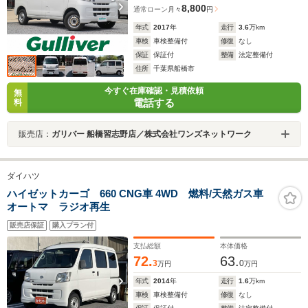
8,800
通常ローン
月々
円
年式
2017
年
走行
3.6
万km
車検
車検整備付
修復
なし
保証
保証付
整備
法定整備付
住所
千葉県船橋市
今すぐ在庫確認・見積依頼
無
電話する
料
販売店：
ガリバー 船橋習志野店／株式会社ワンズネットワーク
ダイハツ
ハイゼットカーゴ 660 CNG車 4WD 燃料/天然ガス車
オートマ ラジオ再生
販売店保証
購入プラン付
支払総額
本体価格
72.
63.
3
0
万円
万円
年式
2014
年
走行
1.6
万km
車検
車検整備付
修復
なし