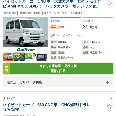
ハイゼットカーゴ CNG車 天然ガス車 社外メモリナ
ビ(AM/FM/CD/SD/BT) バックカメラ 地デジワンセ
グ ETC 前方ドライブレコーダー 前後コーナーセン
販売店保証
車両品質評価書付
購入プラン付
オンライン相談可
サー 社外フロアマット ドアバイザー パワーウィン
ドウ ABS
支払総額
本体価格
44.
39.
8
8
万円
万円
5,800
通常ローン
月々
円
年式
2016
年
走行
3.6
万km
車検
車検整備付
修復
なし
保証
保証付
整備
法定整備付
住所
三重県伊勢市
今すぐ在庫確認・見積依頼
無
電話する
料
販売店：
ガリバー 伊勢店
ダイハツ
PR
ハイゼットカーゴ 660 CNG車 CNG燃料/ドラレ
コ/AC/PS