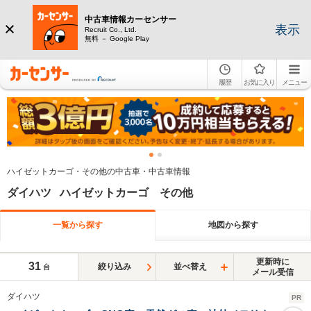
中古車情報カーセンサー
表示
Recruit Co., Ltd.
無料 － Google Play
履歴
お気に入り
メニュー
ハイゼットカーゴ・その他の中古車・中古車情報
ダイハツ ハイゼットカーゴ その他
一覧から探す
地図から探す
更新時に
31
絞り込み
並べ替え
台
メール受信
ダイハツ
PR