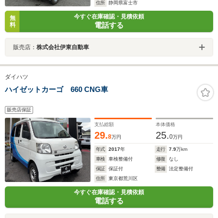
住所
静岡県富士市
今すぐ在庫確認・見積依頼
無
電話する
料
販売店：
株式会社伊東自動車
ダイハツ
ハイゼットカーゴ 660 CNG車
販売店保証
支払総額
本体価格
29.
25.
8
0
万円
万円
年式
2017
年
走行
7.9
万km
車検
車検整備付
修復
なし
保証
保証付
整備
法定整備付
住所
東京都荒川区
今すぐ在庫確認・見積依頼
電話する