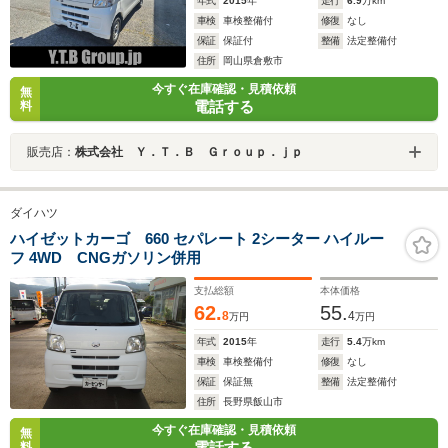
年式
2015
年
走行
6.9
万km
車検
車検整備付
修復
なし
保証
保証付
整備
法定整備付
住所
岡山県倉敷市
今すぐ在庫確認・見積依頼
無
電話する
料
販売店：
株式会社 Ｙ．Ｔ．Ｂ Ｇｒｏｕｐ．ｊｐ
ダイハツ
ハイゼットカーゴ 660 セパレート 2シーター ハイルー
フ 4WD CNGガソリン併用
支払総額
本体価格
62.
55.
8
4
万円
万円
年式
2015
年
走行
5.4
万km
車検
車検整備付
修復
なし
保証
保証無
整備
法定整備付
住所
長野県飯山市
今すぐ在庫確認・見積依頼
無
電話する
料