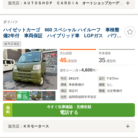
販売店：
ＡＵＴＯＳＨＯＰ ＣＡＲＤＩＡ オートショップカーディア
ダイハツ
ハイゼットカーゴ 660 スペシャル ハイルーフ 車検整
備2年付 車両保証 ハイブリッド車 LGPガス パワー
ステアリング パワーウィンドウ エアコン ラジオ
販売店保証
全塗装換 エアバッグ キーレス スペアタイヤ
支払総額
本体価格
45.
35.
8
8
万円
万円
4,600
通常ローン
月々
円
年式
2011
年
走行
7.0
万km
車検
車検整備付
修復
なし
保証
保証付
整備
法定整備付
住所
福岡県福岡市早良区
今すぐ在庫確認・見積依頼
無
電話する
料
販売店：
ＫＲモータース