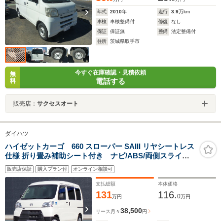
年式
2010
年
走行
3.9
万km
車検
車検整備付
修復
なし
保証
保証無
整備
法定整備付
住所
茨城県取手市
今すぐ在庫確認・見積依頼
無
電話する
料
販売店：
サクセスオート
ダイハツ
ハイゼットカーゴ 660 スローパー SAIII リヤシートレス
仕様 折り畳み補助シート付き ナビ/ABS/両側スライド
ドア/衝突回避軽減/横滑り防止装置/アイドリングストッ
販売店保証
購入プラン付
オンライン相談可
プ/PS/PW
支払総額
本体価格
131
116.
0
万円
万円
38,500
リース
月々
円