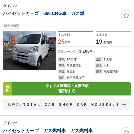
ダイハツ
ハイゼットカーゴ 660 CNG車 ガス燃
販売店保証
支払総額
本体価格
25
19.
0
万円
万円
3,100
通常ローン
月々
円
年式
2011
年
走行
1.1
万km
車検
車検整備付
修復
なし
保証
保証付
整備
法定整備付
住所
福岡県飯塚市
今すぐ在庫確認・見積依頼
無
電話する
料
販売店：
ＴＯＴＡＬ ＣＡＲ ＳＨＯＰ ＣＡＲ ＨＯＵＳＥミナミ
ダイハツ
ハイゼットカーゴ ガス燃料車 ガス燃料車