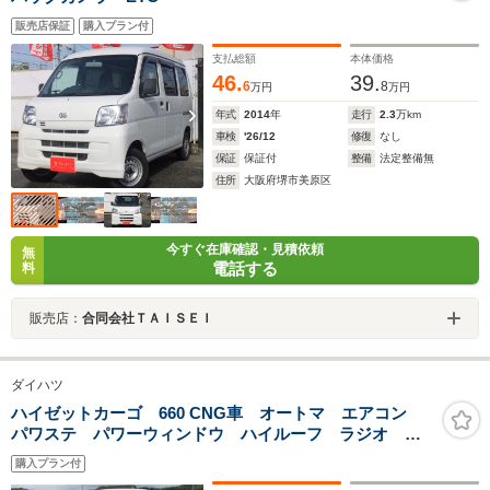
販売店保証
購入プラン付
支払総額
本体価格
46.
39.
6
8
万円
万円
年式
2014
年
走行
2.3
万km
車検
'26/12
修復
なし
保証
保証付
整備
法定整備無
住所
大阪府堺市美原区
今すぐ在庫確認・見積依頼
無
電話する
料
販売店：
合同会社ＴＡＩＳＥＩ
ダイハツ
ハイゼットカーゴ 660 CNG車 オートマ エアコン
パワステ パワーウィンドウ ハイルーフ ラジオ オ
ートマ エアコン パワステ パワーウィンドウ ハイ
購入プラン付
ルーフ ラジオ CNG