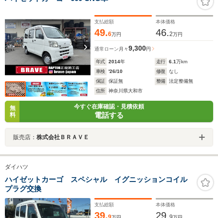
支払総額
本体価格
49.
46.
6
2
万円
万円
9,300
通常ローン
月々
円
年式
2014
年
走行
6.1
万km
車検
'26/10
修復
なし
保証
保証無
整備
法定整備無
住所
神奈川県大和市
今すぐ在庫確認・見積依頼
無
電話する
料
販売店：
株式会社ＢＲＡＶＥ
ダイハツ
ハイゼットカーゴ スペシャル イグニッションコイル
プラグ交換
支払総額
本体価格
39.
29.
9
9
万円
万円