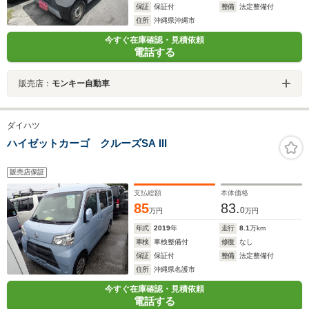
保証
保証付
整備
法定整備付
住所
沖縄県沖縄市
今すぐ在庫確認・見積依頼
電話する
販売店：
モンキー自動車
ダイハツ
ハイゼットカーゴ クルーズSA III
販売店保証
支払総額
本体価格
85
83.
0
万円
万円
年式
2019
年
走行
8.1
万km
車検
車検整備付
修復
なし
保証
保証付
整備
法定整備付
住所
沖縄県名護市
今すぐ在庫確認・見積依頼
電話する