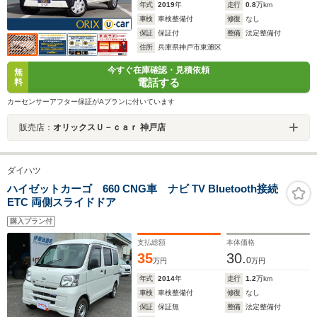
年式
2019
年
走行
0.8
万km
車検
車検整備付
修復
なし
保証
保証付
整備
法定整備付
住所
兵庫県神戸市東灘区
今すぐ在庫確認・見積依頼
無
電話する
料
カーセンサーアフター保証がAプランに付いています
販売店：
オリックスＵ－ｃａｒ 神戸店
ダイハツ
ハイゼットカーゴ 660 CNG車 ナビ TV Bluetooth接続
ETC 両側スライドドア
購入プラン付
支払総額
本体価格
35
30.
0
万円
万円
年式
2014
年
走行
1.2
万km
車検
車検整備付
修復
なし
保証
保証無
整備
法定整備付