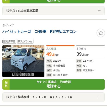
販売店：
丸山自動車工場
ダイハツ
ハイゼットカーゴ CNG車 PS/PW/エアコン
販売店保証
購入プラン付
支払総額
本体価格
49.
39.
8
8
万円
万円
年式
2016
年
走行
2.8
万km
車検
車検整備付
修復
なし
保証
保証付
整備
法定整備付
住所
岡山県倉敷市
今すぐ在庫確認・見積依頼
無
電話する
料
販売店：
株式会社 Ｙ．Ｔ．Ｂ Ｇｒｏｕｐ．ｊｐ