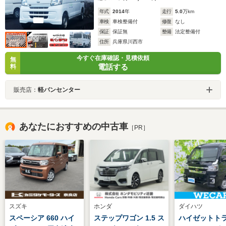
年式
2014
年
走行
5.0
万km
車検
車検整備付
修復
なし
保証
保証無
整備
法定整備付
住所
兵庫県川西市
今すぐ在庫確認・見積依頼
無
電話する
料
販売店：
軽バンセンター
あなたにおすすめの中古車
［PR］
スズキ
ホンダ
ダイハツ
スペーシア 660 ハイ
ステップワゴン 1.5 ス
ハイゼットト