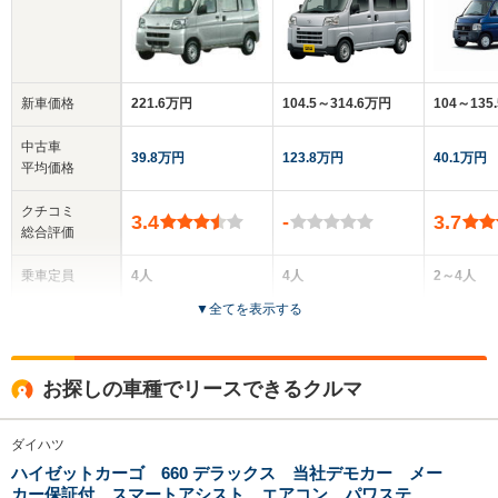
新車価格
221.6万円
104.5～314.6万円
104～135
中古車
39.8万円
123.8万円
40.1万円
平均価格
クチコミ
3.4
-
3.7
総合評価
乗車定員
4人
4人
2～4人
▼
全てを表示する
ドア数
5ドア
5ドア
5ドア
全高
全高
全
お探しの車種でリースできるクルマ
1.88m
1.89m
1.
ダイハツ
ハイゼットカーゴ 660 デラックス 当社デモカー メー
全幅
全幅
全
サイズ
カー保証付 スマートアシスト エアコン パワステ
1.48m
1.48m
1.