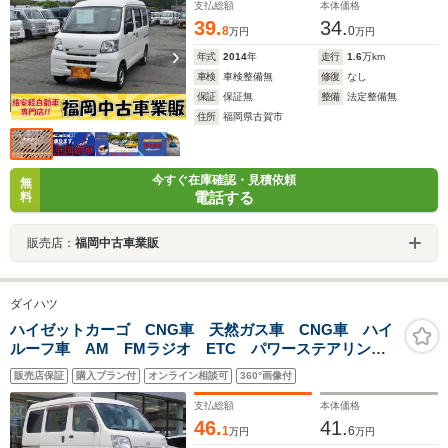
支払総額
本体価格
39.
34.
8
0
万円
万円
年式
2014
年
走行
1.6
万km
車検
車検整備無
修復
なし
保証
保証無
整備
法定整備無
住所
福岡県古賀市
今すぐ在庫確認・見積依頼
無
電話する
料
販売店：
福岡中古車業販
ダイハツ
ハイゼットカーゴ CNG車 天然ガス車 CNG車 ハイ
ルーフ車 AM FMラジオ ETC パワーステアリン
グ パワーウインドウ エアバッグ ドアバイザー
販売店保証
購入プラン付
オンライン相談可
360°画像付
145/80R12 ガス充填期限2032年 令和12年まで
支払総額
本体価格
46.
41.
1
6
万円
万円