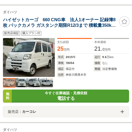
ダイハツ
ハイゼットカーゴ 660 CNG車 法人1オーナー 記録簿8
枚 バックカメラ ガスタンク期限R12/3まで 積載量350kg
2023年製造タイヤ パワーウィンドウ エアコン パワステ
販売店保証
購入プラン付
修復歴無し タイミングチェーン 軽貨物 軽バン ハイルー
フ
支払総額
本体価格
25
21.
0
万円
万円
年式
2015
年
走行
9.6
万km
車検
'28/04
修復
なし
保証
保証付
整備
法定整備無
住所
神奈川県厚木市
今すぐ在庫確認・見積依頼
無
電話する
料
販売店：
カーコレ
ダイハツ