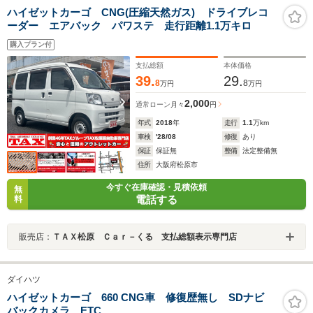
ハイゼットカーゴ CNG(圧縮天然ガス) ドライブレコ
ーダー エアバック パワステ 走行距離1.1万キロ
購入プラン付
支払総額
本体価格
39.
29.
8
8
万円
万円
2,000
通常ローン
月々
円
年式
2018
年
走行
1.1
万km
車検
'28/08
修復
あり
保証
保証無
整備
法定整備無
住所
大阪府松原市
今すぐ在庫確認・見積依頼
無
電話する
料
販売店：
ＴＡＸ松原 Ｃａｒ－くる 支払総額表示専門店
ダイハツ
ハイゼットカーゴ 660 CNG車 修復歴無し SDナビ
バックカメラ ETC