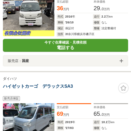
支払総額
本体価格
36
29.
0
万円
万円
年式
2016
年
走行
2.2
万km
車検
'26/10
修復
なし
保証
保証付
整備
法定整備付
住所
神奈川県横浜市磯子区
今すぐ在庫確認・見積依頼
電話する
販売店：
国産
ダイハツ
ハイゼットカーゴ デラックスSA3
販売店保証
支払総額
本体価格
69
65.
0
万円
万円
年式
2019
年
走行
10.2
万km
車検
'27/03
修復
なし