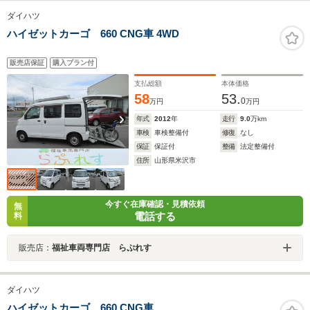
ダイハツ
ハイゼットカーゴ 660 CNG車 4WD
販売店保証
購入プラン付
支払総額
本体価格
58
53.
0
万円
万円
年式
2012
年
走行
9.0
万km
車検
車検整備付
修復
なし
保証
保証付
整備
法定整備付
住所
山形県米沢市
今すぐ在庫確認・見積依頼
無
電話する
料
販売店：
福祉車両専門店 らぷれす
ダイハツ
ハイゼットカーゴ 660 CNG車