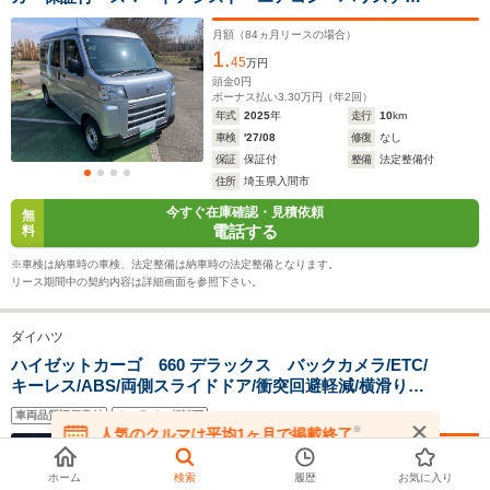
全長
全長
(全長x全幅x全高)
パワーウインドウ キーレスエントリー 運転席助手席
3.4m
3.4m
3
エアバッグ ABS オートライト 両側スライドドア
月額（
84
ヵ月リースの場合）
1.
オーバーヘッドシェルフ
45
万円
頭金
0
円
ボーナス払い
3.30
万円（年
2
回）
ホイールベース
ホイールベース
ホイー
年式
2025
年
走行
10
km
-m
-m
車検
'27/08
修復
なし
保証
保証付
整備
法定整備付
14.7～15.6km/L
住所
埼玉県入間市
└市街地:13.1～
今すぐ在庫確認・見積依頼
無
14.2km/L
WLTCモード
電話する
料
-
└郊外:15.7～
-
燃費
16.7km/L
※車検は納車時の車検、法定整備は納車時の法定整備となります。
└高速道路:14.7～
リース期間中の契約内容は詳細画面を参照下さい。
15.6km/L
ダイハツ
排気量
659cc
0～658cc
656cc
ハイゼットカーゴ 660 デラックス バックカメラ/ETC/
キーレス/ABS/両側スライドドア/衝突回避軽減/横滑り防
駆動方式
FR
FR、4WD、MR
MR、4WD
止装置/アイドリングストップ/PS/PW
車両品質評価書付
オンライン相談可
※
人気のクルマは平均1ヶ月で掲載終了
在庫が無くなる前にお問い合わせください
月額（
48
ヵ月リースの場合）
3.
25
ホーム
検索
履歴
お気に入り
万円