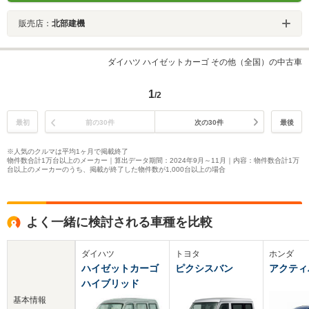
販売店：
北部建機
ダイハツ ハイゼットカーゴ その他（全国）の中古車
1
/2
最初
前の30件
次の30件
最後
※人気のクルマは平均1ヶ月で掲載終了
物件数合計1万台以上のメーカー｜算出データ期間：2024年9月～11月｜内容：物件数合計1万
台以上のメーカーのうち、掲載が終了した物件数が1,000台以上の場合
よく一緒に検討される車種を比較
ダイハツ
トヨタ
ホンダ
ハイゼットカーゴ
ピクシスバン
アクティ
ハイブリッド
基本情報