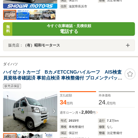
保証
保証付
整備
法定整備付
住所
滋賀県長浜市
今すぐ在庫確認・見積依頼
無
電話する
料
販売店：
（有）昭和モータース
ダイハツ
ハイゼットカーゴ BカメETCCNGハイルーフ AIS検査
員資格者確認済 事前点検済 車検整備付 プロメンテパック
有償点検整備 自社保証 09保証 カープレミア有償保証 業
販売店保証
販可 ETC バックカメラ ハイルーフ
支払総額
本体価格
34
24.
0
万円
万円
2,800
通常ローン
月々
円
年式
2015
年
走行
7.2
万km
車検
車検整備付
修復
なし
保証
保証付
整備
法定整備付