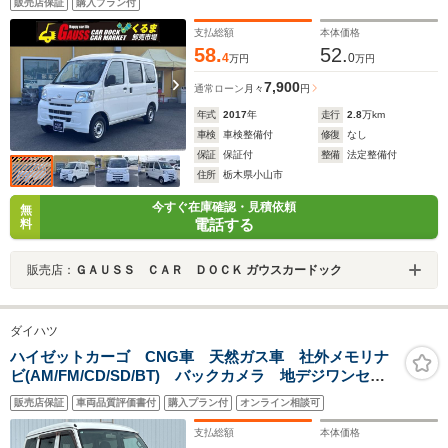
販売店保証
購入プラン付
支払総額
本体価格
58.
52.
4
0
万円
万円
7,900
通常ローン
月々
円
年式
2017
年
走行
2.8
万km
車検
車検整備付
修復
なし
保証
保証付
整備
法定整備付
住所
栃木県小山市
今すぐ在庫確認・見積依頼
無
電話する
料
販売店：
ＧＡＵＳＳ ＣＡＲ ＤＯＣＫ ガウスカードック
ダイハツ
ハイゼットカーゴ CNG車 天然ガス車 社外メモリナ
ビ(AM/FM/CD/SD/BT) バックカメラ 地デジワンセ
グ ETC 前方ドライブレコーダー 前後コーナーセン
販売店保証
車両品質評価書付
購入プラン付
オンライン相談可
サー 社外フロアマット ドアバイザー パワーウィン
ドウ ABS
支払総額
本体価格