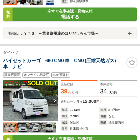
住所
神奈川県厚木市
今すぐ在庫確認・見積依頼
無
電話する
料
販売店：
ＹＴＳ ～業者御用達のほりだしもん市場～
ダイハツ
ハイゼットカーゴ 660 CNG車 CNG(圧縮天然ガス)
車 ナビ
販売店保証
オンライン相談可
360°画像付
支払総額
本体価格
39.
34.
8
8
万円
万円
12,000
通常ローン
月々
円
年式
2014
年
走行
8.1
万km
車検
'27/09
修復
なし
保証
保証付
整備
法定整備付
住所
兵庫県相生市
今すぐ在庫確認・見積依頼
無