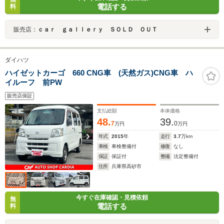
電話する
料
販売店：
ｃａｒ ｇａｌｌｅｒｙ ＳＯＬＤ ＯＵＴ
ダイハツ
ハイゼットカーゴ 660 CNG車 (天然ガス)CNG車 ハ
イルーフ 前PW
販売店保証
支払総額
本体価格
48.
39.
7
0
万円
万円
年式
2015
年
走行
3.7
万km
車検
車検整備付
修復
なし
保証
保証付
整備
法定整備付
住所
兵庫県高砂市
今すぐ在庫確認・見積依頼
無
電話する
料