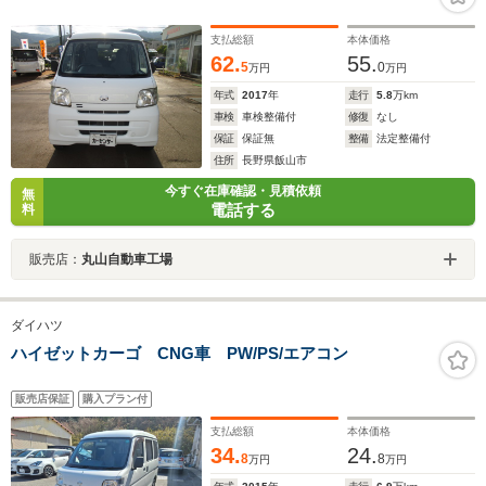
支払総額
本体価格
62.
55.
5
0
万円
万円
年式
2017
年
走行
5.8
万km
車検
車検整備付
修復
なし
保証
保証無
整備
法定整備付
住所
長野県飯山市
今すぐ在庫確認・見積依頼
無
電話する
料
販売店：
丸山自動車工場
ダイハツ
ハイゼットカーゴ CNG車 PW/PS/エアコン
販売店保証
購入プラン付
支払総額
本体価格
34.
24.
8
8
万円
万円