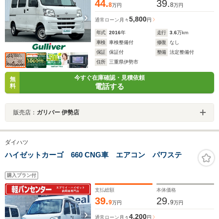
44.
39.
8
8
万円
万円
5,800
通常ローン
月々
円
年式
2016
年
走行
3.6
万km
車検
車検整備付
修復
なし
保証
保証付
整備
法定整備付
住所
三重県伊勢市
今すぐ在庫確認・見積依頼
無
電話する
料
販売店：
ガリバー 伊勢店
ダイハツ
ハイゼットカーゴ 660 CNG車 エアコン パワステ
購入プラン付
支払総額
本体価格
39.
29.
9
9
万円
万円
4,200
通常ローン
月々
円