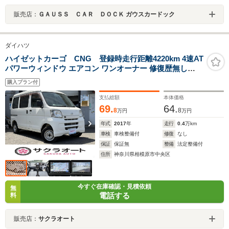
販売店：
ＧＡＵＳＳ ＣＡＲ ＤＯＣＫ ガウスカードック
ダイハツ
ハイゼットカーゴ CNG 登録時走行距離4220km 4速AT
パワーウィンドウ エアコン ワンオーナー 修復歴無し
Panasonic製ナビ Bluetooth接続可 バックカメラ ETC
購入プラン付
CNG車両
支払総額
本体価格
69.
64.
8
8
万円
万円
年式
2017
年
走行
0.4
万km
車検
車検整備付
修復
なし
保証
保証無
整備
法定整備付
住所
神奈川県相模原市中央区
今すぐ在庫確認・見積依頼
無
電話する
料
販売店：
サクラオート