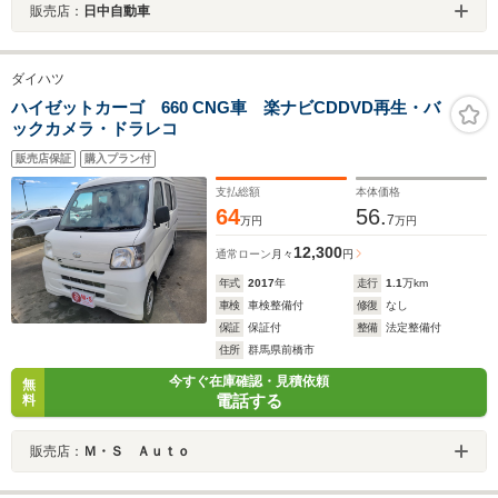
販売店：
日中自動車
ダイハツ
ハイゼットカーゴ 660 CNG車 楽ナビCDDVD再生・バ
ックカメラ・ドラレコ
販売店保証
購入プラン付
支払総額
本体価格
64
56.
7
万円
万円
12,300
通常ローン
月々
円
年式
2017
年
走行
1.1
万km
車検
車検整備付
修復
なし
保証
保証付
整備
法定整備付
住所
群馬県前橋市
今すぐ在庫確認・見積依頼
無
電話する
料
販売店：
Ｍ・Ｓ Ａｕｔｏ