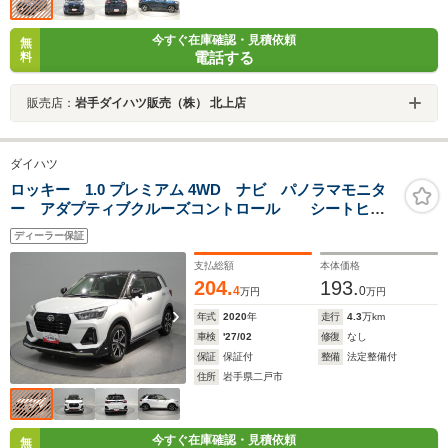
今すぐ在庫確認・見積依頼
無
電話する
料
販売店：
岩手ダイハツ販売（株） 北上店
ダイハツ
ロッキー 1.0 プレミアム 4WD ナビ パノラマモニタ
ー アダプティブクルーズコントロール シートヒー
ター 前方ドラレコ エンジンスターター スマートキ
ディーラー保証
ー
支払総額
本体価格
204.
193.
4
0
万円
万円
年式
2020
年
走行
4.3
万km
車検
'27/02
修復
なし
保証
保証付
整備
法定整備付
住所
岩手県二戸市
今すぐ在庫確認・見積依頼
無