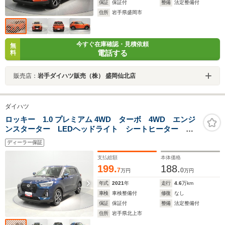
保証
保証付
整備
法定整備付
住所
岩手県盛岡市
今すぐ在庫確認・見積依頼
無
電話する
料
販売店：
岩手ダイハツ販売（株） 盛岡仙北店
ダイハツ
ロッキー 1.0 プレミアム 4WD ターボ 4WD エンジ
ンスターター LEDヘッドライト シートヒーター ア
ダプティブクルーズコントロール
ディーラー保証
支払総額
本体価格
199.
188.
7
0
万円
万円
年式
2021
年
走行
4.6
万km
車検
車検整備付
修復
なし
保証
保証付
整備
法定整備付
住所
岩手県北上市