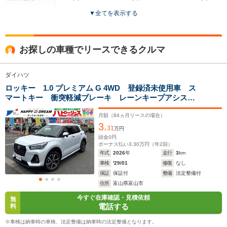
▼
全てを表示する
ドア数
3ドア
5ドア
5ドア
全高
全高
全
お探しの車種でリースできるクルマ
1.83m～1.92m
1.62m
1.
ダイハツ
ロッキー 1.0 プレミアム G 4WD 登録済未使用車 ス
全幅
全幅
全
サイズ
マートキー 衝突軽減ブレーキ レーンキープアシス
1.58m～1.78m
1.7m
1
全長
全長
(全長x全幅x全高)
ト オートライト ADB オートエアコン シートヒー
3.66m～4.1m
4m
ター ACC ステアリングスイッチ ワイパーデアイサ
月額（
84
ヵ月リースの場合）
3.
ー フォグライト前後 純正17インチAW
31
万円
頭金
0
円
ボーナス払い
3.30
万円（年
2
回）
ホイールベース
ホイールベース
ホイー
年式
2026
年
走行
3
km
-m
-m
車検
'29/01
修復
なし
保証
保証付
整備
法定整備付
17.4～28.0km/L
17.4～28.
住所
富山県富山市
└市街地:13.4～
└市街地:1
今すぐ在庫確認・見積依頼
無
29.6km/L
29.6km/L
WLTCモード
電話する
料
-
└郊外:18.7～
└郊外:18.
燃費
30.2km/L
30.2km/L
※車検は納車時の車検、法定整備は納車時の法定整備となります。