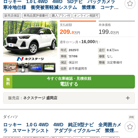
ロッキー 1.0 L 4WD 4WD SDナビ バックカメラ
寒冷地仕様 衝突被害軽減システム 禁煙車 コーナー
センサー スマートキー HIDヘッド ETC オートライ
販売店保証
車両品質評価書付
購入プラン付
オンライン相談可
ト オートエアコン Bluetooth
支払総額
本体価格
209.
199.
9
0
万円
万円
16,000
通常ローン
月々
円
年式
2025
年
走行
0.6
万km
車検
'27/06
修復
なし
保証
保証付
整備
法定整備付
住所
岩手県盛岡市
今すぐ在庫確認・見積依頼
無
電話する
料
販売店：
ネクステージ 盛岡店
ダイハツ
PR
ロッキー 1.0 G 4WD 4WD 純正9型ナビ 全周囲カメ
ラ スマートアシスト アダプティブクルーズ 禁煙
車 前席シートヒーター ドラレコ コーナーセンサ