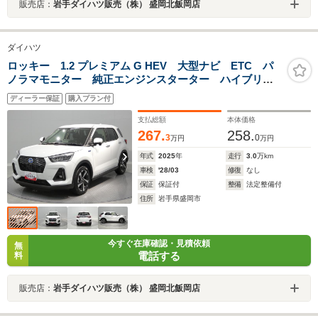
販売店：
岩手ダイハツ販売（株） 盛岡北飯岡店
ダイハツ
ロッキー 1.2 プレミアム G HEV 大型ナビ ETC パ
ノラマモニター 純正エンジンスターター ハイブリッ
ド 衝突回避支援システム LEDヘッドランプ アル
ディーラー保証
購入プラン付
ミホイール
支払総額
本体価格
267.
258.
3
0
万円
万円
年式
2025
年
走行
3.0
万km
車検
'28/03
修復
なし
保証
保証付
整備
法定整備付
住所
岩手県盛岡市
今すぐ在庫確認・見積依頼
無
電話する
料
販売店：
岩手ダイハツ販売（株） 盛岡北飯岡店