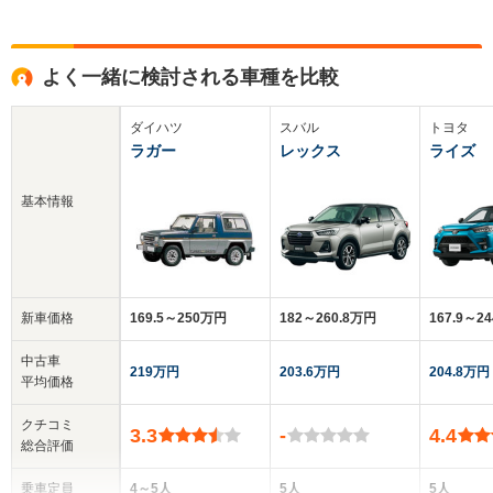
よく一緒に検討される車種を比較
ダイハツ
スバル
トヨタ
ラガー
レックス
ライズ
基本情報
新車価格
169.5～250万円
182～260.8万円
167.9～2
中古車
219万円
203.6万円
204.8万円
平均価格
クチコミ
3.3
-
4.4
総合評価
乗車定員
4～5人
5人
5人