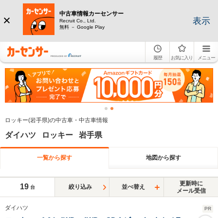
中古車情報カーセンサー
表示
Recruit Co., Ltd.
無料 － Google Play
履歴
お気に入り
メニュー
ロッキー(岩手県)の中古車・中古車情報
ダイハツ ロッキー 岩手県
一覧から探す
地図から探す
更新時に
19
絞り込み
並べ替え
台
メール受信
ダイハツ
PR