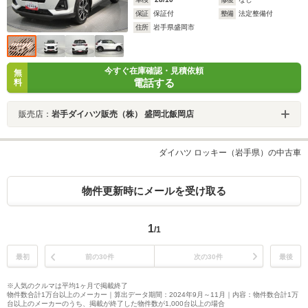
保証
保証付
整備
法定整備付
住所
岩手県盛岡市
今すぐ在庫確認・見積依頼
無
電話する
料
販売店：
岩手ダイハツ販売（株） 盛岡北飯岡店
ダイハツ ロッキー（岩手県）の中古車
物件更新時にメールを受け取る
1
/1
最初
前の30件
次の30件
最後
※人気のクルマは平均1ヶ月で掲載終了
物件数合計1万台以上のメーカー｜算出データ期間：2024年9月～11月｜内容：物件数合計1万
台以上のメーカーのうち、掲載が終了した物件数が1,000台以上の場合