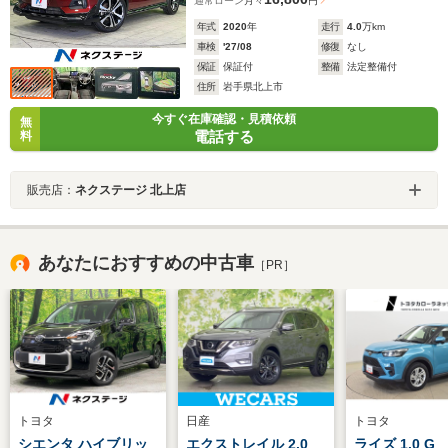
通常ローン
月々
円
年式
2020
年
走行
4.0
万km
車検
'27/08
修復
なし
保証
保証付
整備
法定整備付
住所
岩手県北上市
今すぐ在庫確認・見積依頼
無
電話する
料
販売店：
ネクステージ 北上店
あなたにおすすめの中古車
［PR］
トヨタ
日産
トヨタ
シエンタ ハイブリッ
エクストレイル 2.0
ライズ 1.0 G