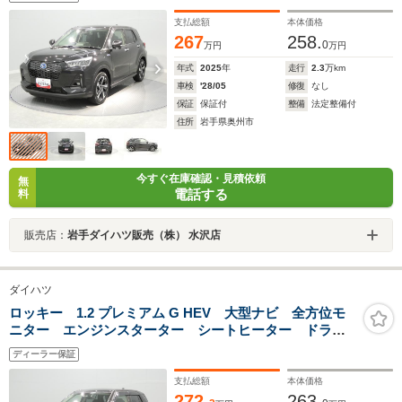
ETC LED アルミホイール 衝突回避支援システムス
マートアシスト
支払総額
本体価格
267
258.
0
万円
万円
年式
2025
年
走行
2.3
万km
車検
'28/05
修復
なし
保証
保証付
整備
法定整備付
住所
岩手県奥州市
今すぐ在庫確認・見積依頼
無
電話する
料
販売店：
岩手ダイハツ販売（株） 水沢店
ダイハツ
ロッキー 1.2 プレミアム G HEV 大型ナビ 全方位モ
ニター エンジンスターター シートヒーター ドラレ
コ ETC
ディーラー保証
支払総額
本体価格
272.
263.