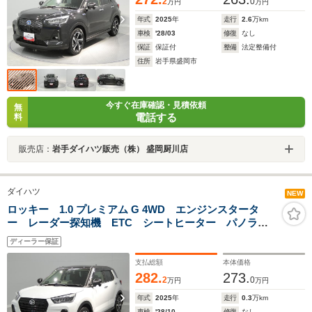
2
0
万円
万円
年式
2025
年
走行
2.6
万km
車検
'28/03
修復
なし
保証
保証付
整備
法定整備付
住所
岩手県盛岡市
今すぐ在庫確認・見積依頼
無
電話する
料
販売店：
岩手ダイハツ販売（株） 盛岡厨川店
ダイハツ
NEW
ロッキー 1.0 プレミアム G 4WD エンジンスタータ
ー レーダー探知機 ETC シートヒーター パノラマ
モニター アダプティブクルーズコントロール 大型
ディーラー保証
ナビ TV クリアランスソナー
支払総額
本体価格
282.
273.
2
0
万円
万円
年式
2025
年
走行
0.3
万km
車検
'28/10
修復
なし