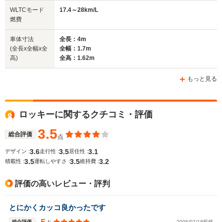
WLTCモード
17.4～28km/L
燃費
車体寸法
全長：4m
(全長x全幅x全
全幅：1.7m
高)
全高：1.62m
もっと見る
ロッキーに関するクチコミ・評価
3.5
総合評価
点
3.6
3.5
3.1
デザイン :
走行性 :
居住性 :
3.5
3.5
3.2
積載性 :
運転しやすさ :
維持費 :
評価の高いレビュー・評判
とにかくカッコ良かったです
総合評価
2006/07/18投稿