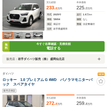
支払総額
本体価格
233.
225.
6
0
万円
万円
年式
2025
年
走行
1.0
万km
車検
'28/04
修復
なし
保証
保証付
整備
法定整備付
住所
岩手県盛岡市
今すぐ在庫確認・見積依頼
無
電話する
料
販売店：
岩手ダイハツ販売（株） 盛岡仙北店
ダイハツ
NEW
ロッキー 1.0 プレミアム G 4WD パノラマモニターパ
ック スペアタイヤ
販売店保証
支払総額
本体価格
272.
259.
8
8
万円
万円