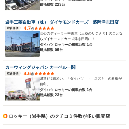
223
総掲載数
台
岩手三菱自動車（株） ダイヤモンドカーズ 盛岡津志田店
4.7
総合評価
点
安心のディーラー中古車【三菱のＵＣＡＲ】のことな
らダイヤモンドカーズ津志田店に！
1
ダイハツ ロッキーの
掲載台数
台
56
総掲載数
台
カーウィングジャパン カーベル一関
4.6
総合評価
点
県道342線沿い、「ダイハツ」・「スズキ」の看板が
目印。
1
ダイハツ ロッキーの
掲載台数
台
23
総掲載数
台
ロッキー（岩手県）のクチコミ件数が多い販売店