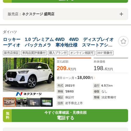
販売店：
ネクステージ 盛岡店
ダイハツ
ロッキー 1.0 プレミアム 4WD 4WD ディスプレイオ
ーディオ バックカメラ 寒冷地仕様 スマートアシス
ト アダプティブクルーズコントロール 禁煙車 コー
販売店保証
車両品質評価書付
購入プラン付
オンライン相談可
360°画像付
ナーセンサー スマートキー LEDヘッド 純正17イン
チアルミ
支払総額
本体価格
209.
198.
9
6
万円
万円
18,000
通常ローン
月々
円
年式
2021
年
走行
6.5
万km
車検
'28/03
修復
なし
保証
保証付
整備
法定整備付
住所
岩手県北上市
今すぐ在庫確認・見積依頼
無
電話する
料