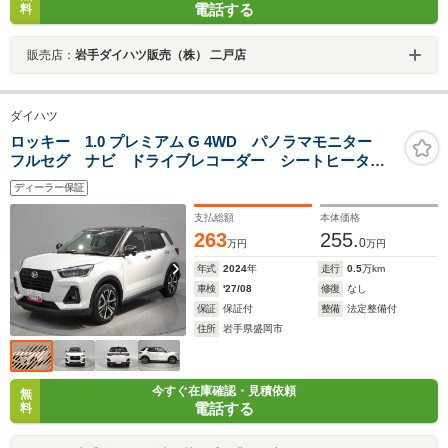
電話する
料
販売店：
岩手ダイハツ販売（株） 二戸店
ダイハツ
ロッキー 1.0 プレミアム G 4WD パノラマモニター
フルセグ ナビ ドライブレコーダー シートヒータ
ー ETC スマートアシスト USB端子 アルミホイー
ディーラー保証
ル
支払総額
本体価格
263
255.
0
万円
万円
年式
2024
年
走行
0.5
万km
車検
'27/08
修復
なし
保証
保証付
整備
法定整備付
住所
岩手県盛岡市
今すぐ在庫確認・見積依頼
無
電話する
料