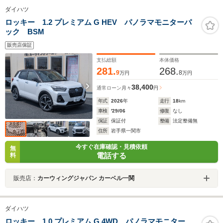
ダイハツ
ロッキー 1.2 プレミアム G HEV パノラマモニターパ
ック BSM
販売店保証
支払総額
本体価格
281.
268.
9
8
万円
万円
38,400
通常ローン
月々
円
年式
2026
年
走行
18
km
車検
'29/06
修復
なし
保証
保証付
整備
法定整備無
住所
岩手県一関市
今すぐ在庫確認・見積依頼
無
電話する
料
販売店：
カーウィングジャパン カーベル一関
ダイハツ
ロッキー 1.0 プレミアム G 4WD パノラマモニター