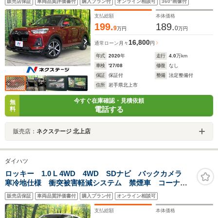
販売店保証
車両品質評価書付
購入プラン付
オンライン相談可
360°画像付
ー スマートキー LEDヘッド ETC オートハイビー
ム 車線逸脱警報
支払総額
本体価格
199.
189.
9
0
万円
万円
16,800
通常ローン
月々
円
年式
2020
年
走行
4.0
万km
車検
'27/08
修復
なし
保証
保証付
整備
法定整備付
住所
岩手県北上市
今すぐ在庫確認・見積依頼
無
電話する
料
販売店：
ネクステージ 北上店
ダイハツ
ロッキー 1.0 L 4WD 4WD SDナビ バックカメラ
寒冷地仕様 衝突被害軽減システム 禁煙車 コーナー
センサー スマートキー HIDヘッド ETC オートライ
販売店保証
車両品質評価書付
購入プラン付
オンライン相談可
ト オートエアコン Bluetooth
支払総額
本体価格