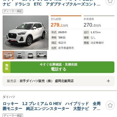
ナビ ドラレコ ETC アダプティブクルーズコントロ
ール リモコンエンジンスターター シートヒーター
ディーラー保証
支払総額
本体価格
279.
270.
1
0
万円
万円
年式
2025
年
走行
1.3
万km
車検
'28/11
修復
なし
保証
保証付
整備
法定整備付
住所
岩手県盛岡市
今すぐ在庫確認・見積依頼
無
電話する
料
販売店：
岩手ダイハツ販売（株） 盛岡北飯岡店
ダイハツ
ロッキー 1.2 プレミアム G HEV ハイブリッド 全周
囲モニター 純正エンジンスターター 大型ナビ アダ
プティブクルーズコントロール シートヒーター
ディーラー保証