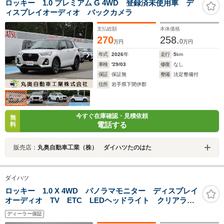
ロッキー 1.0 プレミアム G 4WD 登録済未使用車 デ
ィスプレイオーディオ バックカメラ
支払総額
本体価格
270
258.
0
万円
万円
年式
2026
年
走行
5
km
車検
'29/03
修復
なし
保証
保証無
整備
法定整備付
住所
岩手県下閉伊郡
今すぐ在庫確認・見積依頼
無
電話する
料
販売店：
丸奥自動車工業（株） ダイハツたのはた
ダイハツ
ロッキー 1.0 X 4WD パノラマモニター ディスプレイ
オーディオ TV ETC LEDヘッドライト クリアラン
スソナー
ディーラー保証