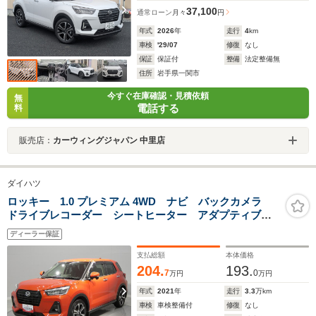
37,100
通常ローン
月々
円
年式
2026
年
走行
4
km
車検
'29/07
修復
なし
保証
保証付
整備
法定整備無
住所
岩手県一関市
今すぐ在庫確認・見積依頼
無
電話する
料
販売店：
カーウィングジャパン 中里店
ダイハツ
ロッキー 1.0 プレミアム 4WD ナビ バックカメラ
ドライブレコーダー シートヒーター アダプティブク
ルーズコントロール
ディーラー保証
支払総額
本体価格
204.
193.
7
0
万円
万円
年式
2021
年
走行
3.3
万km
車検
車検整備付
修復
なし