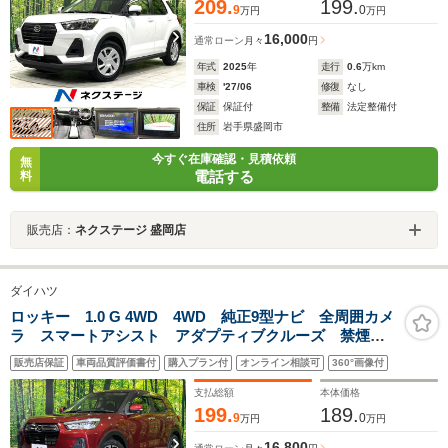
209.
199.
9
0
万円
万円
16,000
通常ローン
月々
円
年式
2025
年
走行
0.6
万km
車検
'27/06
修復
なし
保証
保証付
整備
法定整備付
住所
岩手県盛岡市
今すぐ在庫確認・見積依頼
無
電話する
料
販売店：
ネクステージ 盛岡店
ダイハツ
ロッキー 1.0 G 4WD 4WD 純正9型ナビ 全周囲カメ
ラ スマートアシスト アダプティブクルーズ 禁煙
車 前席シートヒーター ドラレコ コーナーセンサ
販売店保証
車両品質評価書付
購入プラン付
オンライン相談可
360°画像付
ー スマートキー LEDヘッド ETC オートハイビー
ム 車線逸脱警報
支払総額
本体価格
199.
189.
9
0
万円
万円
16,800