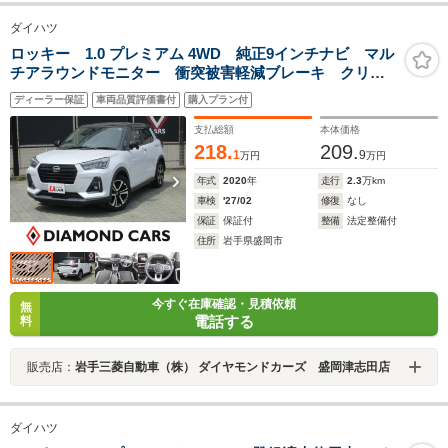
ダイハツ
ロッキー 1.0 プレミアム 4WD 純正9インチナビ マル
チアラウンドモニター 衝突被害軽減ブレーキ クリア
ランスソナー 車線逸脱警報システム 車線逸脱支援シ
ディーラー保証
車両品質評価書付
購入プラン付
ステム 先行車発進通知 ドライブレコーダー ワイパ
ーデアイサー
支払総額
本体価格
218.
209.
1
9
万円
万円
年式
2020
年
走行
2.3
万km
車検
'27/02
修復
なし
保証
保証付
整備
法定整備付
住所
岩手県盛岡市
今すぐ在庫確認・見積依頼
無
電話する
料
販売店：
岩手三菱自動車（株） ダイヤモンドカーズ 盛岡津志田店
ダイハツ