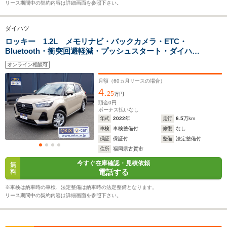
└高速道路:18.9～
└高速道路:
リース期間中の契約内容は詳細画面を参照下さい。
26.1km/L
26.1km/L
ダイハツ
排気量
2765cc
996～1196cc
996～119
ロッキー 1.2L メモリナビ・バックカメラ・ETC・
Bluetooth・衝突回避軽減・プッシュスタート・ダイハ
駆動方式
4WD
FF、4WD
FF、4WD
ツ・ロッキー
オンライン相談可
月額（
60
ヵ月リースの場合）
4.
25
万円
頭金
0
円
ボーナス払いなし
年式
2022
年
走行
6.5
万km
車検
車検整備付
修復
なし
保証
保証付
整備
法定整備付
住所
福岡県古賀市
今すぐ在庫確認・見積依頼
無
電話する
料
※車検は納車時の車検、法定整備は納車時の法定整備となります。
リース期間中の契約内容は詳細画面を参照下さい。