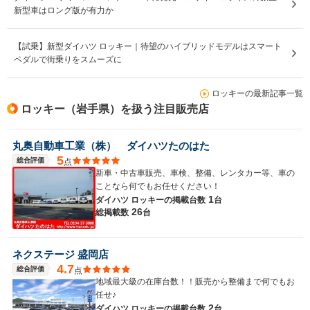
新型車はロング版が有力か
【試乗】新型ダイハツ ロッキー｜待望のハイブリッドモデルはスマート
ペダルで街乗りをスムーズに
ロッキーの最新記事一覧
ロッキー（岩手県）を扱う注目販売店
丸奥自動車工業（株） ダイハツたのはた
5
総合評価
点
新車・中古車販売、車検、整備、レンタカー等、車の
ことなら何でもお任せください！
1
ダイハツ ロッキーの
掲載台数
台
26
総掲載数
台
ネクステージ 盛岡店
4.7
総合評価
点
地域最大級の在庫台数！！販売から整備まで何でもお
任せ♪
2
ダイハツ ロッキーの
掲載台数
台