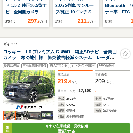
ド 1.5 Z 純正10.5型ナ
20Xi 2列車 サンルー
Bluetooth
ビ 全周囲カメラ 両
フ/純正 10インチ SD
ナー車 ETC
側電動ドア コンフォ
ナビ/インテリジェン
モニター ナ
297
211
総額：
.9
万円
総額：
.8
万円
総額：
ートPKG 純正OP15
トルームミラー/エマ
ートキー LE
インチアルミ ETC
ージェンシーブレー
ライト 純正
セーフティセンス レ
キ/シートヒーター 全
イール スマ
ダイハツ
ーダークルーズ シー
席/アラウンドビュー
トヒーター ステアリ
モニター/車線逸脱防
ロッキー 1.0 プレミアム G 4WD 純正SDナビ 全周囲
カメラ 寒冷地仕様 衝突被害軽減システム レーダー
ングヒーター フルセ
止支援システム/シー
クルーズコントロール 禁煙車 ハーフレザーシート
グ 禁煙車
ト 合皮
販売店保証
車両品質評価書付
購入プラン付
オンライン相談可
360°画像付
ドラレコ コーナーセンサー スマートキー LEDヘッ
ド ETC 盗難防止装置
支払総額
本体価格
219.
209.
9
4
万円
万円
17,100
通常ローン
月々
円
年式
2022
年
走行
4.7
万km
車検
'27/01
修復
なし
保証
保証付
整備
法定整備付
住所
岩手県盛岡市
今すぐ在庫確認・見積依頼
無
電話する
料