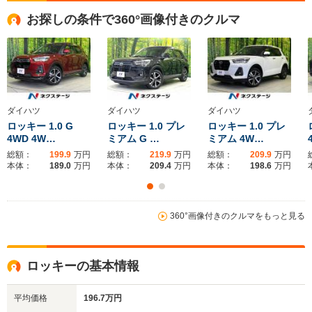
お探しの条件で360°画像付きのクルマ
ダイハツ
ダイハツ
ダイハツ
ロッキー 1.0 G
ロッキー 1.0 プレ
ロッキー 1.0 プレ
4WD 4W…
ミアム G …
ミアム 4W…
総額：
199.9
万円
総額：
219.9
万円
総額：
209.9
万円
本体：
189.0
万円
本体：
209.4
万円
本体：
198.6
万円
360°画像付きのクルマをもっと見る
ロッキーの基本情報
平均価格
196.7万円