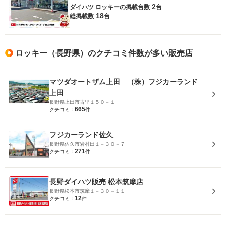
2
ダイハツ ロッキーの
掲載台数
台
18
総掲載数
台
ロッキー（長野県）のクチコミ件数が多い販売店
マツダオートザム上田 （株）フジカーランド
上田
長野県上田市古里１５０－１
665
クチコミ：
件
フジカーランド佐久
長野県佐久市岩村田１－３０－７
271
クチコミ：
件
長野ダイハツ販売 松本筑摩店
長野県松本市筑摩１－３０－１１
12
クチコミ：
件