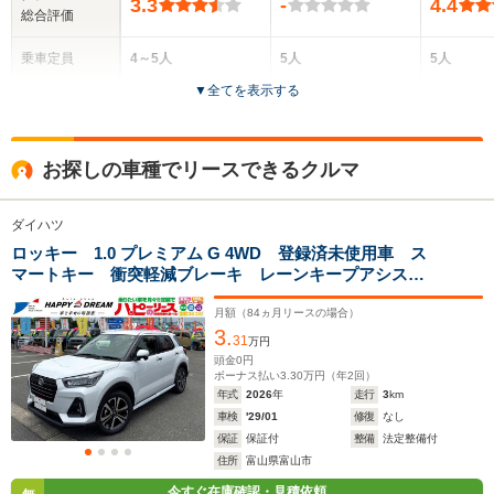
3.3
-
4.4
総合評価
乗車定員
4～5人
5人
5人
▼
全てを表示する
ドア数
3ドア
5ドア
5ドア
全高
全高
全
お探しの車種でリースできるクルマ
1.83m～1.92m
1.62m
1.
ダイハツ
ロッキー 1.0 プレミアム G 4WD 登録済未使用車 ス
全幅
全幅
全
サイズ
マートキー 衝突軽減ブレーキ レーンキープアシス
1.58m～1.78m
1.7m
1
全長
全長
(全長x全幅x全高)
ト オートライト ADB オートエアコン シートヒー
3.66m～4.1m
4m
ター ACC ステアリングスイッチ ワイパーデアイサ
月額（
84
ヵ月リースの場合）
3.
ー フォグライト前後 純正17インチAW
31
万円
頭金
0
円
ボーナス払い
3.30
万円（年
2
回）
ホイールベース
ホイールベース
ホイー
年式
2026
年
走行
3
km
-m
-m
車検
'29/01
修復
なし
保証
保証付
整備
法定整備付
17.4～28.0km/L
17.4～28.
住所
富山県富山市
└市街地:13.4～
└市街地:1
今すぐ在庫確認・見積依頼