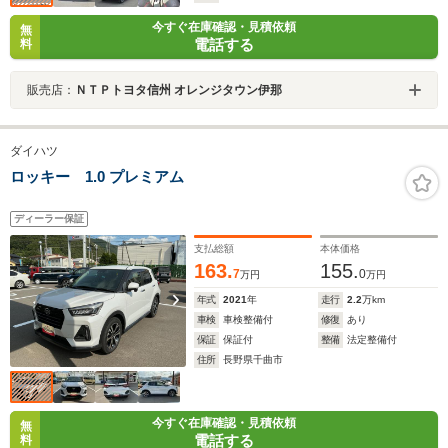
今すぐ在庫確認・見積依頼
無
電話する
料
販売店：
ＮＴＰトヨタ信州 オレンジタウン伊那
ダイハツ
ロッキー 1.0 プレミアム
ディーラー保証
支払総額
本体価格
163.
155.
7
0
万円
万円
年式
2021
年
走行
2.2
万km
車検
車検整備付
修復
あり
保証
保証付
整備
法定整備付
住所
長野県千曲市
今すぐ在庫確認・見積依頼
無
電話する
料