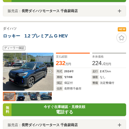
販売店：
長野ダイハツモータース 千曲寂蒔店
ダイハツ
NEW
ロッキー 1.2 プレミアム G HEV
ディーラー保証
支払総額
本体価格
232
224.
0
万円
万円
年式
2024
年
走行
2.0
万km
車検
'27/08
修復
なし
保証
保証付
整備
法定整備付
住所
長野県千曲市
今すぐ在庫確認・見積依頼
無
電話する
料
販売店：
長野ダイハツモータース 千曲寂蒔店