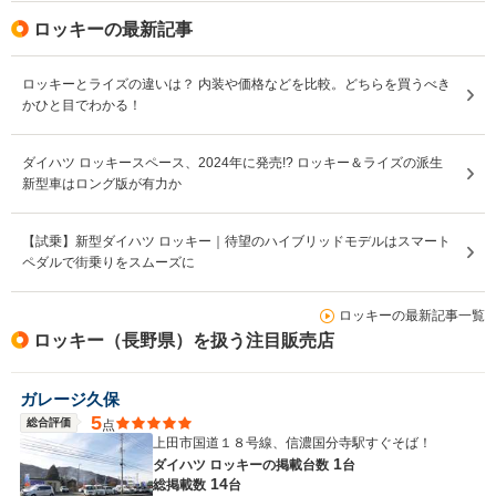
ロッキーの最新記事
ロッキーとライズの違いは？ 内装や価格などを比較。どちらを買うべき
かひと目でわかる！
ダイハツ ロッキースペース、2024年に発売!? ロッキー＆ライズの派生
新型車はロング版が有力か
【試乗】新型ダイハツ ロッキー｜待望のハイブリッドモデルはスマート
ペダルで街乗りをスムーズに
ロッキーの最新記事一覧
ロッキー（長野県）を扱う注目販売店
ガレージ久保
5
総合評価
点
上田市国道１８号線、信濃国分寺駅すぐそば！
1
ダイハツ ロッキーの
掲載台数
台
14
総掲載数
台