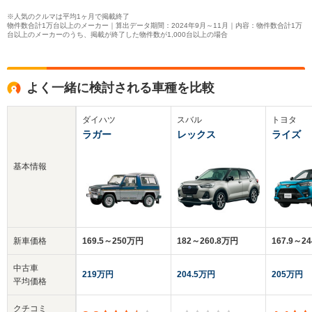
※人気のクルマは平均1ヶ月で掲載終了
物件数合計1万台以上のメーカー｜算出データ期間：2024年9月～11月｜内容：物件数合計1万
台以上のメーカーのうち、掲載が終了した物件数が1,000台以上の場合
よく一緒に検討される車種を比較
ダイハツ
スバル
トヨタ
ラガー
レックス
ライズ
基本情報
新車価格
169.5～250万円
182～260.8万円
167.9～2
中古車
219万円
204.5万円
205万円
平均価格
クチコミ