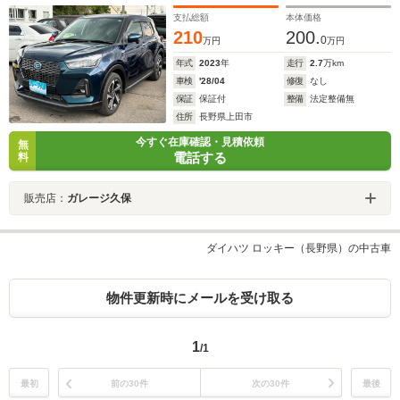
支払総額
本体価格
210
200.
0
万円
万円
年式
2023
年
走行
2.7
万km
車検
'28/04
修復
なし
保証
保証付
整備
法定整備無
住所
長野県上田市
今すぐ在庫確認・見積依頼
無
電話する
料
販売店：
ガレージ久保
ダイハツ ロッキー（長野県）の中古車
物件更新時にメールを受け取る
1
/1
最初
前の30件
次の30件
最後