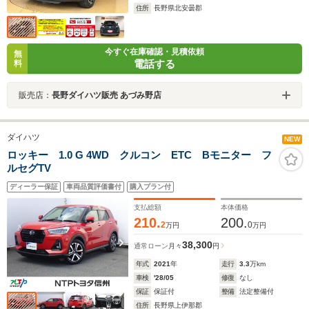
住所
長野県北安曇郡
今すぐ在庫確認・見積依頼
無
電話する
料
販売店：
長野ダイハツ販売 あづみ野店
ダイハツ
NEW
ロッキー 1.0 G 4WD クルコン ETC Bモニター フ
ルセグTV
ディーラー保証
車両品質評価書付
購入プラン付
支払総額
本体価格
210.
200.
2
0
万円
万円
38,300
通常ローン
月々
円
年式
2021
年
走行
3.3
万km
車検
'28/05
修復
なし
保証
保証付
整備
法定整備付
住所
長野県上伊那郡