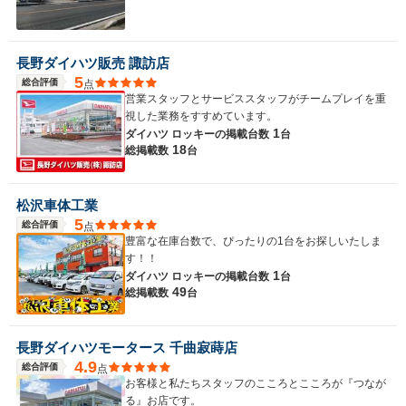
長野ダイハツ販売 諏訪店
5
総合評価
点
営業スタッフとサービススタッフがチームプレイを重
視した業務をすすめています。
1
ダイハツ ロッキーの
掲載台数
台
18
総掲載数
台
松沢車体工業
5
総合評価
点
豊富な在庫台数で、ぴったりの1台をお探しいたしま
す！！
1
ダイハツ ロッキーの
掲載台数
台
49
総掲載数
台
長野ダイハツモータース 千曲寂蒔店
4.9
総合評価
点
お客様と私たちスタッフのこころとこころが『つなが
る』お店です。