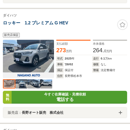
ダイハツ
ロッキー 1.2 プレミアム G HEV
販売店保証
支払総額
本体価格
273
264.
0
万円
万円
年式
2025
年
走行
0.1
万km
車検
'28/02
修復
なし
保証
保証付
整備
法定整備付
住所
長野県松本市
今すぐ在庫確認・見積依頼
無
電話する
料
販売店：
長野オート販売 株式会社