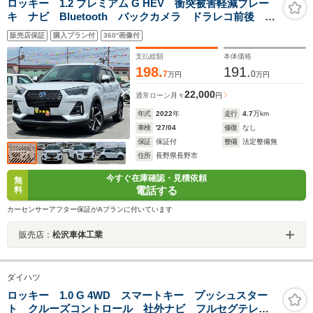
ロッキー 1.2 プレミアム G HEV 衝突被害軽減ブレー
キ ナビ Bluetooth バックカメラ ドラレコ前後 ク
ルコン シートヒーター クリアランスソナー LEDヘ
販売店保証
購入プラン付
360°画像付
ッドライト フォグランプ オートライト バックフォ
グ ハーフレザーシート
支払総額
本体価格
198.
191.
7
0
万円
万円
22,000
通常ローン
月々
円
年式
2022
年
走行
4.7
万km
車検
'27/04
修復
なし
保証
保証付
整備
法定整備無
住所
長野県長野市
今すぐ在庫確認・見積依頼
無
電話する
料
カーセンサーアフター保証がAプランに付いています
販売店：
松沢車体工業
ダイハツ
ロッキー 1.0 G 4WD スマートキー プッシュスター
ト クルーズコントロール 社外ナビ フルセグテレ