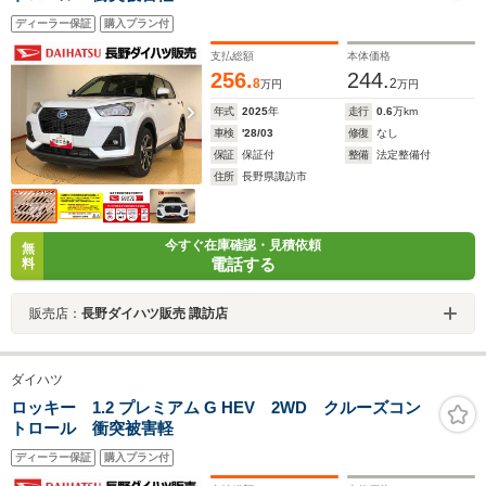
ディーラー保証
購入プラン付
支払総額
本体価格
256.
244.
8
2
万円
万円
年式
2025
年
走行
0.6
万km
車検
'28/03
修復
なし
保証
保証付
整備
法定整備付
住所
長野県諏訪市
今すぐ在庫確認・見積依頼
無
電話する
料
販売店：
長野ダイハツ販売 諏訪店
ダイハツ
ロッキー 1.2 プレミアム G HEV 2WD クルーズコン
トロール 衝突被害軽
ディーラー保証
購入プラン付