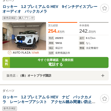
ダイハツ
ロッキー 1.2 プレミアム G HEV 9インチデイスプレー
オーディオ バックカメラ
販売店保証
購入プラン付
支払総額
本体価格
254.
242.
8
0
万円
万円
年式
2025
年
走行
0.1
万km
車検
'28/11
修復
なし
保証
保証付
整備
法定整備付
住所
長野県諏訪市
今すぐ在庫確認・見積依頼
無
電話する
料
販売店：
（株）オートプラザ諏訪
ダイハツ
ロッキー 1.2 プレミアム G HEV ナビ バックカメ
ラ レーンキープアシスト アクセル踏み間違い防止装
置
販売店保証