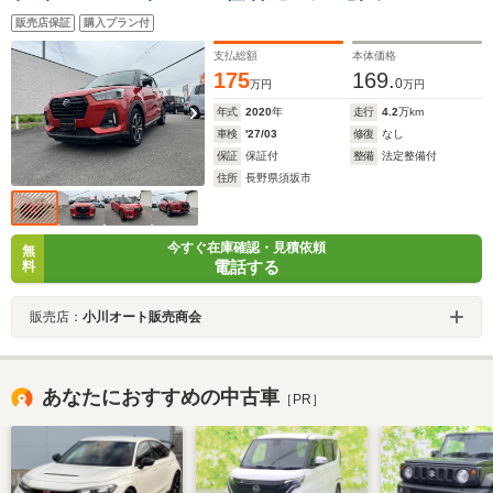
ビ 全方位カメラ Bluetooth対応 前席シートヒータ
販売店保証
購入プラン付
ー ETC ドライブレコーダー エンジンスターター
支払総額
本体価格
175
169.
0
万円
万円
年式
2020
年
走行
4.2
万km
車検
'27/03
修復
なし
保証
保証付
整備
法定整備付
住所
長野県須坂市
今すぐ在庫確認・見積依頼
無
電話する
料
販売店：
小川オート販売商会
あなたにおすすめの中古車
［PR］