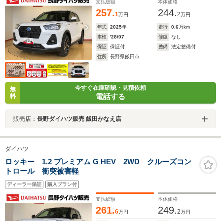
支払総額
本体価格
257.
244.
1
2
万円
万円
年式
2025
年
走行
0.6
万km
車検
'28/07
修復
なし
保証
保証付
整備
法定整備付
住所
長野県飯田市
今すぐ在庫確認・見積依頼
無
電話する
料
販売店：
長野ダイハツ販売 飯田かなえ店
ダイハツ
ロッキー 1.2 プレミアム G HEV 2WD クルーズコン
トロール 衝突被害軽
ディーラー保証
購入プラン付
支払総額
本体価格
261.
249.
6
2
万円
万円