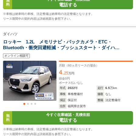
無
29.6km/L
29.6km/L
WLTCモード
電話する
料
-
└郊外:18.7～
└郊外:18.
燃費
30.2km/L
30.2km/L
※車検は納車時の車検、法定整備は納車時の法定整備となります。
└高速道路:18.9～
└高速道路:
リース期間中の契約内容は詳細画面を参照下さい。
26.1km/L
26.1km/L
ダイハツ
排気量
2765cc
996～1196cc
996～119
ロッキー 1.2L メモリナビ・バックカメラ・ETC・
Bluetooth・衝突回避軽減・プッシュスタート・ダイハ
駆動方式
4WD
FF、4WD
FF、4WD
ツ・ロッキー
オンライン相談可
月額（
60
ヵ月リースの場合）
4.
25
万円
頭金
0
円
ボーナス払いなし
年式
2022
年
走行
6.5
万km
車検
車検整備付
修復
なし
保証
保証付
整備
法定整備付
住所
福岡県古賀市
今すぐ在庫確認・見積依頼
無
電話する
料
※車検は納車時の車検、法定整備は納車時の法定整備となります。
リース期間中の契約内容は詳細画面を参照下さい。