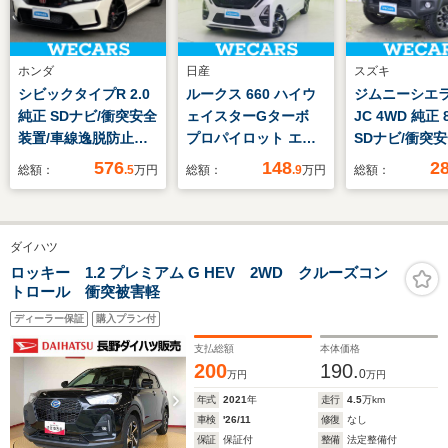
ホンダ
日産
スズキ
シビックタイプR 2.0
ルークス 660 ハイウ
ジムニーシエラ 
純正 SDナビ/衝突安全
ェイスターGターボ
JC 4WD 純正
装置/車線逸脱防止支
プロパイロット エデ
SDナビ/衝突安
援システム/ヘッドラ
ィション 4WD 純正 9
シートヒーター
576
148
2
総額：
.5
万円
総額：
.9
万円
総額：
ンプ LED/USBジャッ
インチ SDナビ/インテ
車線逸脱防止
ク/Bluetooth接
リジェントルームミラ
テム/ヘッドラ
続/ETC2.0/EBD付
ー/衝突安全装置/両側
LED/USBジャ
ダイハツ
ABS/横滑り防止装置/
電動スライドドア/シ
ク/Bluetooth
アイドリングストップ
ートヒーター/全方位
続/ETC/EBD付
ロッキー 1.2 プレミアム G HEV 2WD クルーズコン
トロール 衝突被害軽
モニター/車線逸脱防
滑り防止装置
止支援システム/プロ
ディーラー保証
購入プラン付
パイロット/ヘッドラ
支払総額
本体価格
ンプ LED
200
190.
0
万円
万円
年式
2021
年
走行
4.5
万km
車検
'26/11
修復
なし
保証
保証付
整備
法定整備付