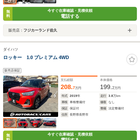
今すぐ在庫確認・見積依頼
無
電話する
料
販売店：
フジカーランド佐久
ダイハツ
ロッキー 1.0 プレミアム 4WD
販売店保証
支払総額
本体価格
208.
199.
7
2
万円
万円
年式
2019
年
走行
3.8
万km
車検
車検整備付
修復
なし
保証
保証付
整備
法定整備付
住所
長野県長野市
今すぐ在庫確認・見積依頼
無
電話する
料