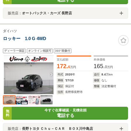
販売店：
オートバックス・カーズ 長野店
ダイハツ
ロッキー 1.0 G 4WD
ディーラー保証
オンライン相談可
360°画像付
支払総額
本体価格
172.
165.
6
0
万円
万円
年式
2020
年
走行
8.4
万km
車検
'27/10
修復
なし
保証
保証付
整備
法定整備付
住所
長野県長野市
今すぐ在庫確認・見積依頼
無
電話する
料
販売店：
長野トヨタ Ｃｈｕ－ＣＡＲ ＢＯＸ川中島店