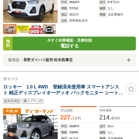
年式
2024
年
走行
0.5
万km
車検
'27/12
修復
なし
保証
保証付
整備
法定整備付
住所
長野県松本市
今すぐ在庫確認・見積依頼
無
電話する
料
販売店：
長野ダイハツ販売 松本筑摩店
ダイハツ
ロッキー 1.0 L 4WD 登録済未使用車 スマートアシス
ト 純正ディスプレイオーディオ バックモニター シートヒ
ーター 衝突被害軽減ブレーキ スマートキー Pセンサー オ
販売店保証
購入プラン付
ートライト
支払総額
本体価格
227.
214.
1
8
万円
万円
年式
2026
年
走行
2
km
車検
'29/05
修復
なし
保証
保証付
整備
法定整備無