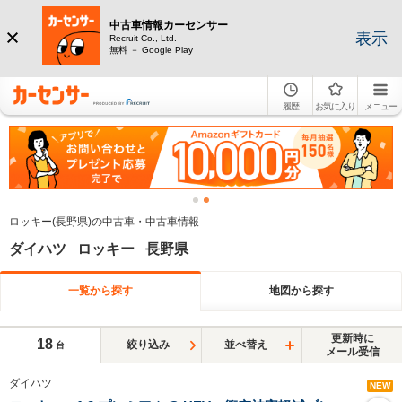
中古車情報カーセンサー
表示
Recruit Co., Ltd.
無料 － Google Play
履歴
お気に入り
メニュー
ロッキー(長野県)の中古車・中古車情報
ダイハツ ロッキー 長野県
一覧から探す
地図から探す
更新時に
18
絞り込み
並べ替え
台
メール受信
ダイハツ
NEW