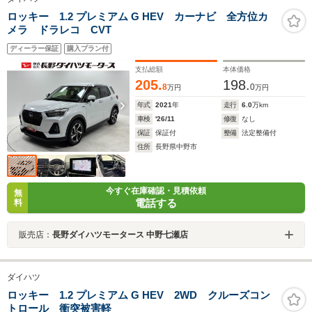
ロッキー 1.2 プレミアム G HEV カーナビ 全方位カ
メラ ドラレコ CVT
ディーラー保証
購入プラン付
支払総額
本体価格
205.
198.
8
0
万円
万円
年式
2021
年
走行
6.0
万km
車検
'26/11
修復
なし
保証
保証付
整備
法定整備付
住所
長野県中野市
今すぐ在庫確認・見積依頼
無
電話する
料
販売店：
長野ダイハツモータース 中野七瀬店
ダイハツ
ロッキー 1.2 プレミアム G HEV 2WD クルーズコン
トロール 衝突被害軽