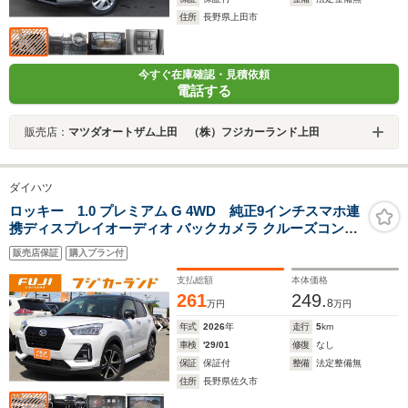
住所
長野県上田市
今すぐ在庫確認・見積依頼
電話する
販売店：
マツダオートザム上田 （株）フジカーランド上田
ダイハツ
ロッキー 1.0 プレミアム G 4WD 純正9インチスマホ連
携ディスプレイオーディオ バックカメラ クルーズコント
ロール ステアリングスイッチ シートヒーター フォグラン
販売店保証
購入プラン付
プ
支払総額
本体価格
261
249.
8
万円
万円
年式
2026
年
走行
5
km
車検
'29/01
修復
なし
保証
保証付
整備
法定整備無
住所
長野県佐久市