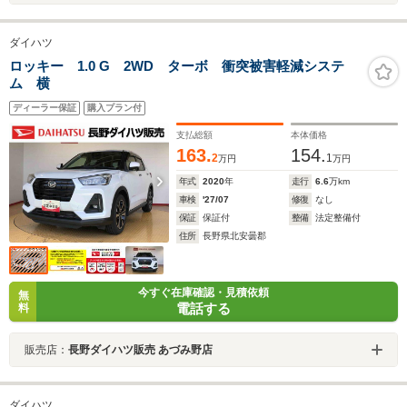
ダイハツ
ロッキー 1.0 G 2WD ターボ 衝突被害軽減システ
ム 横
ディーラー保証
購入プラン付
支払総額
本体価格
163.
154.
2
1
万円
万円
年式
2020
年
走行
6.6
万km
車検
'27/07
修復
なし
保証
保証付
整備
法定整備付
住所
長野県北安曇郡
今すぐ在庫確認・見積依頼
無
電話する
料
販売店：
長野ダイハツ販売 あづみ野店
ダイハツ