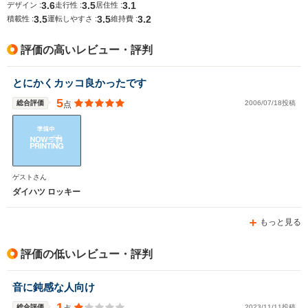
3.6
3.5
3.1
デザイン :
走行性 :
居住性 :
3.5
3.5
3.2
積載性 :
運転しやすさ :
維持費 :
評価の高いレビュー・評判
とにかくカッコ良かったです
5
総合評価
2006/07/18投稿
点
ゲストさん
ダイハツ ロッキー
もっと見る
評価の低いレビュー・評判
音に鈍感な人向け
1
総合評価
2023/11/11投稿