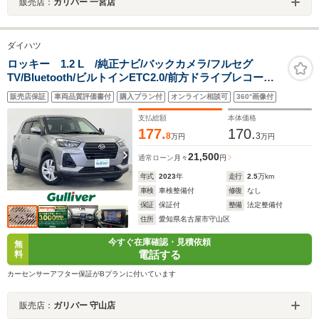
販売店：
ガリバー 一宮店
ダイハツ
ロッキー 1.2 L /純正ナビ/バックカメラ/フルセグ
TV/Bluetooth/ビルトインETC2.0/前方ドライブレコーダ
ー/スマートアシスト/オートハイビーム/LEDヘッドライ
販売店保証
車両品質評価書付
購入プラン付
オンライン相談可
360°画像付
ト/オートライト/前後コーナーセンサー/スペアキー
支払総額
本体価格
177.
170.
8
3
万円
万円
21,500
通常ローン
月々
円
年式
2023
年
走行
2.5
万km
車検
車検整備付
修復
なし
保証
保証付
整備
法定整備付
住所
愛知県名古屋市守山区
今すぐ在庫確認・見積依頼
無
電話する
料
カーセンサーアフター保証がBプランに付いています
販売店：
ガリバー 守山店