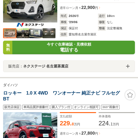
22,900
通常ローン
月々
円
年式
2026
年
走行
10
km
車検
'29/06
修復
なし
保証
保証付
整備
法定整備無
住所
愛知県名古屋市港区
今すぐ在庫確認・見積依頼
無
電話する
料
販売店：
ネクステージ 名古屋茶屋店
ダイハツ
ロッキー 1.0 X 4WD ワンオーナー 純正ナビ フルセグ
BT
販売店保証
車両品質評価書付
購入プラン付
オンライン相談可
360°画像付
支払総額
本体価格
229.
224.
8
1
万円
万円
27,800
通常ローン
月々
円