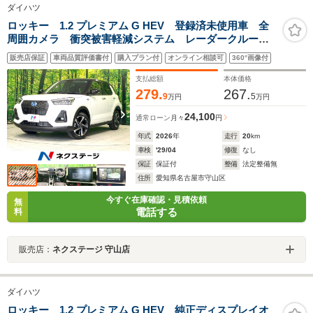
ダイハツ
ロッキー 1.2 プレミアム G HEV 登録済未使用車 全
周囲カメラ 衝突被害軽減システム レーダークルー
ズ コーナーセンサー スマートキー LEDヘッド 純
販売店保証
車両品質評価書付
購入プラン付
オンライン相談可
360°画像付
正17インチアルミ オートハイビーム 車線逸脱警報
オートライト オートエアコン
支払総額
本体価格
279.
267.
9
5
万円
万円
24,100
通常ローン
月々
円
年式
2026
年
走行
20
km
車検
'29/04
修復
なし
保証
保証付
整備
法定整備無
住所
愛知県名古屋市守山区
今すぐ在庫確認・見積依頼
無
電話する
料
販売店：
ネクステージ 守山店
ダイハツ
ロッキー 1.2 プレミアム G HEV 純正ディスプレイオ