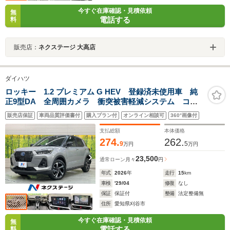
今すぐ在庫確認・見積依頼
無
電話する
料
販売店：
ネクステージ 大高店
ダイハツ
ロッキー 1.2 プレミアム G HEV 登録済未使用車 純
正9型DA 全周囲カメラ 衝突被害軽減システム コー
ナーセンサー スマートキー LEDヘッド 純正17イン
販売店保証
車両品質評価書付
購入プラン付
オンライン相談可
360°画像付
チアルミ オートハイビーム 車線逸脱警報 オートラ
イト オートエアコン
支払総額
本体価格
274.
262.
9
5
万円
万円
23,500
通常ローン
月々
円
年式
2026
年
走行
15
km
車検
'29/04
修復
なし
保証
保証付
整備
法定整備無
住所
愛知県刈谷市
今すぐ在庫確認・見積依頼
無
電話する
料