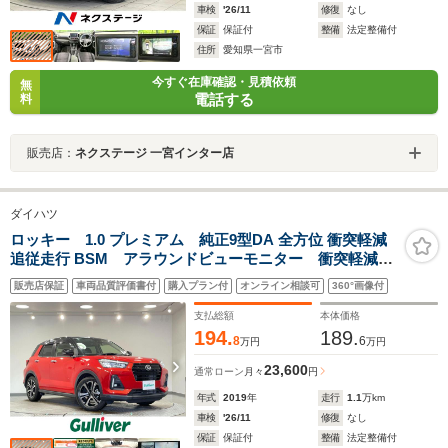
車検
'26/11
修復
なし
保証
保証付
整備
法定整備付
住所
愛知県一宮市
今すぐ在庫確認・見積依頼
無
電話する
料
販売店：
ネクステージ 一宮インター店
ダイハツ
ロッキー 1.0 プレミアム 純正9型DA 全方位 衝突軽減
追従走行 BSM アラウンドビューモニター 衝突軽減
レーダークルーズコントロール ブラインドスポットモ
販売店保証
車両品質評価書付
購入プラン付
オンライン相談可
360°画像付
ニター シートヒーター ETC ソナー LEDヘッドラ
イト ドラレコ
支払総額
本体価格
194.
189.
8
6
万円
万円
23,600
通常ローン
月々
円
年式
2019
年
走行
1.1
万km
車検
'26/11
修復
なし
保証
保証付
整備
法定整備付