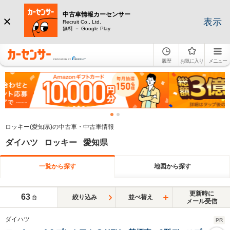
中古車情報カーセンサー
表示
Recruit Co., Ltd.
無料 － Google Play
履歴
お気に入り
メニュー
ロッキー(愛知県)の中古車・中古車情報
ダイハツ ロッキー 愛知県
一覧から探す
地図から探す
更新時に
63
絞り込み
並べ替え
台
メール受信
ダイハツ
PR