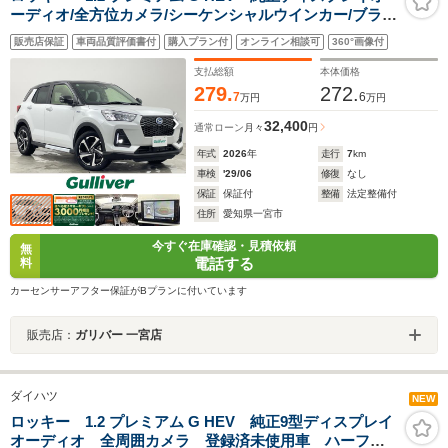
ーディオ/全方位カメラ/シーケンシャルウインカー/ブライ
ンドスポットモニター/フルセグTV/シートヒーター/衝突
販売店保証
車両品質評価書付
購入プラン付
オンライン相談可
360°画像付
軽減ブレーキ/レーンキープアシスト/AppleCarPlay/USB/
純正アルミホイール
支払総額
本体価格
279.
272.
7
6
万円
万円
32,400
通常ローン
月々
円
年式
2026
年
走行
7
km
車検
'29/06
修復
なし
保証
保証付
整備
法定整備付
住所
愛知県一宮市
今すぐ在庫確認・見積依頼
無
電話する
料
カーセンサーアフター保証がBプランに付いています
販売店：
ガリバー 一宮店
ダイハツ
NEW
ロッキー 1.2 プレミアム G HEV 純正9型ディスプレイ
オーディオ 全周囲カメラ 登録済未使用車 ハーフレ