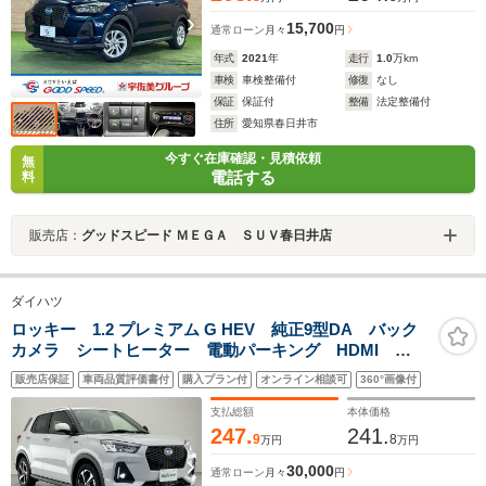
15,700
通常ローン
月々
円
年式
2021
年
走行
1.0
万km
車検
車検整備付
修復
なし
保証
保証付
整備
法定整備付
住所
愛知県春日井市
今すぐ在庫確認・見積依頼
無
電話する
料
販売店：
グッドスピード ＭＥＧＡ ＳＵＶ春日井店
ダイハツ
ロッキー 1.2 プレミアム G HEV 純正9型DA バック
カメラ シートヒーター 電動パーキング HDMI
USB スマアシIII 衝突軽減 追従クルコン コーナー
販売店保証
車両品質評価書付
購入プラン付
オンライン相談可
360°画像付
センサー LEDオートライト フォグランプ フルセグ
TV スマホ連動 禁煙車
支払総額
本体価格
247.
241.
9
8
万円
万円
30,000
通常ローン
月々
円