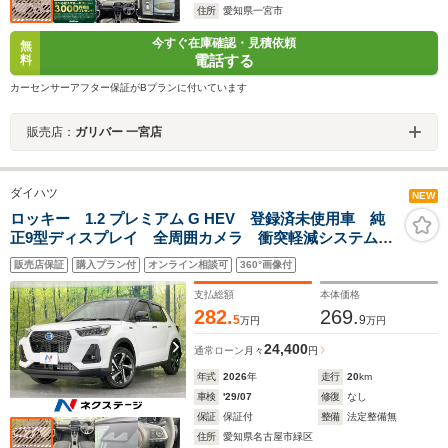
住所
愛知県一宮市
今すぐ在庫確認・見積依頼
無
電話する
料
カーセンサーアフター保証がBプランに付いています
販売店：
ガリバー 一宮店
ダイハツ
NEW
ロッキー 1.2 プレミアム G HEV 登録済未使用車 純
正9型ディスプレイ 全周囲カメラ 衝突軽減システム
アダプティブクルーズ LEDヘッドライト Bluetooth
販売店保証
購入プラン付
オンライン相談可
360°画像付
フルセグ LEDヘッドライト 電動パーキングブレーキ
支払総額
本体価格
282.
269.
5
9
万円
万円
24,400
通常ローン
月々
円
年式
2026
年
走行
20
km
車検
'29/07
修復
なし
保証
保証付
整備
法定整備無
住所
愛知県名古屋市緑区