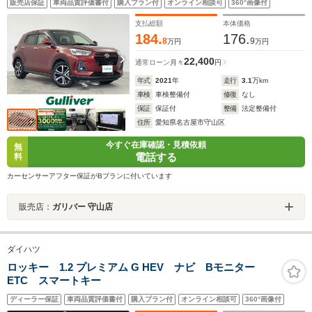
販売店保証
車両品質評価書付
購入プラン付
オンライン相談可
360°画像付
付AT/シートヒーター/LEDオートライト
支払総額
本体価格
184.
176.
8
9
万円
万円
22,400
通常ローン
月々
円
年式
2021
年
走行
3.1
万km
車検
車検整備付
修復
なし
保証
保証付
整備
法定整備付
住所
愛知県名古屋市守山区
今すぐ在庫確認・見積依頼
無
電話する
料
カーセンサーアフター保証がBプランに付いています
販売店：
ガリバー 守山店
ダイハツ
ロッキー 1.2 プレミアム G HEV ナビ Bモニター
ETC スマートキー
ディーラー保証
車両品質評価書付
購入プラン付
オンライン相談可
360°画像付