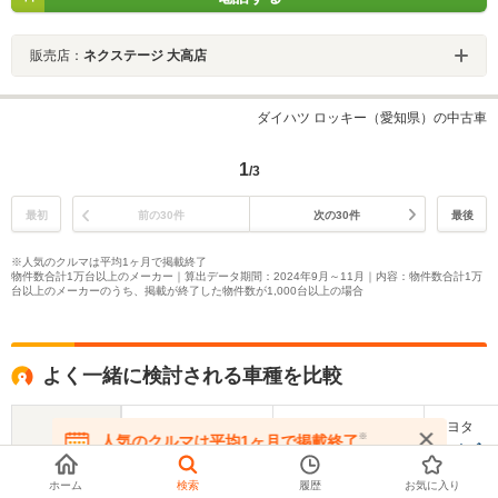
販売店：
ネクステージ 大高店
ダイハツ ロッキー（愛知県）の中古車
1
/3
最初
前の30件
次の30件
最後
※人気のクルマは平均1ヶ月で掲載終了
物件数合計1万台以上のメーカー｜算出データ期間：2024年9月～11月｜内容：物件数合計1万
台以上のメーカーのうち、掲載が終了した物件数が1,000台以上の場合
よく一緒に検討される車種を比較
ダイハツ
スバル
トヨタ
※
人気のクルマは平均1ヶ月で掲載終了
ラガー
レックス
ライズ
在庫が無くなる前にお問い合わせください
ホーム
検索
履歴
お気に入り