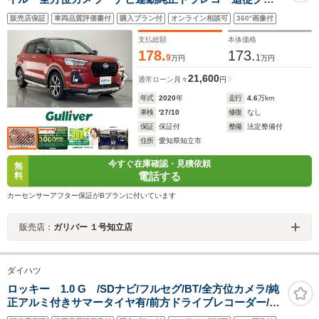
コン ETC シートヒーター ツートンカラー 衝突軽
販売店保証
車両品質評価書付
購入プラン付
オンライン相談可
360°画像付
減 車線逸脱 コーナーセンサ LEDライト フルセ
グ スマホ連動
支払総額
本体価格
178.
173.
9
1
万円
万円
21,600
通常ローン
月々
円
年式
2020
年
走行
4.6
万km
車検
'27/10
修復
なし
保証
保証付
整備
法定整備付
住所
愛知県知立市
今すぐ在庫確認・見積依頼
無
電話する
料
カーセンサーアフター保証がBプランに付いています
販売店：
ガリバー １号知立店
ダイハツ
ロッキー 1.0 G /SDナビ/フルセグ/BT/全方位カメラ/純
正アルミ付きサマータイヤ有/前方ドライブレコーダー/ビ
ルトインETC/レーダークルーズコントロール/MTモード