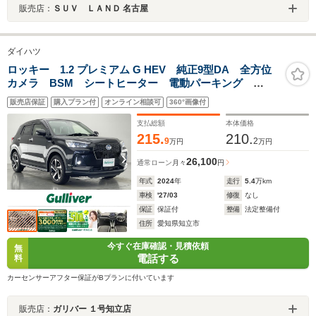
販売店：
ＳＵＶ ＬＡＮＤ 名古屋
ダイハツ
ロッキー 1.2 プレミアム G HEV 純正9型DA 全方位
カメラ BSM シートヒーター 電動パーキング
HDMI USB スマアシIII 衝突軽減 追従クルコン コ
販売店保証
購入プラン付
オンライン相談可
360°画像付
ーナーセンサー LEDライト フルセグTV スマホ連
動 ハーフレザー 禁煙車
支払総額
本体価格
215.
210.
9
2
万円
万円
26,100
通常ローン
月々
円
年式
2024
年
走行
5.4
万km
車検
'27/03
修復
なし
保証
保証付
整備
法定整備付
住所
愛知県知立市
今すぐ在庫確認・見積依頼
無
電話する
料
カーセンサーアフター保証がBプランに付いています
販売店：
ガリバー １号知立店