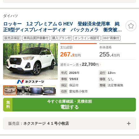
ダイハツ
ロッキー 1.2 プレミアム G HEV 登録済未使用車 純
正9型ディスプレイオーディオ バックカメラ 衝突被害
軽減システム レーダークルーズ ハーフレザーシー
販売店保証
車両品質評価書付
購入プラン付
オンライン相談可
360°画像付
ト コーナーセンサー スマートキー LEDヘッド 純
正16インチアルミ
支払総額
本体価格
267.
255.
9
4
万円
万円
22,700
通常ローン
月々
円
年式
2026
年
走行
12
km
車検
'29/03
修復
なし
保証
保証付
整備
法定整備無
住所
愛知県小牧市
今すぐ在庫確認・見積依頼
無
電話する
料
販売店：
ネクステージ ４１号小牧店