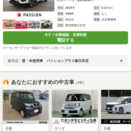
残価ローン
月々
円
年式
2025
年
走行
0.4
万km
車検
'28/09
修復
なし
保証
保証付
整備
法定整備無
住所
愛知県春日井市
今すぐ在庫確認・見積依頼
電話する
カーセンサーアフター保証がAプランに付いています
販売店：
普・未使用車 パッションプラス春日井店
あなたにおすすめの中古車
［PR］
日産
ホンダ
日産