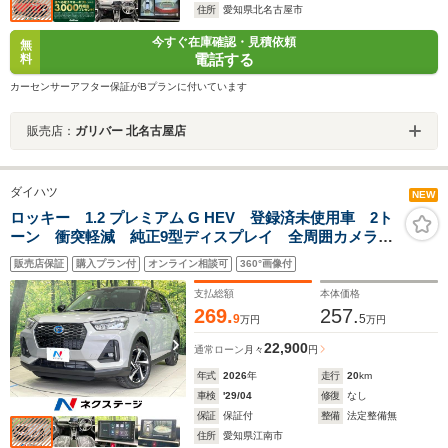
住所
愛知県北名古屋市
今すぐ在庫確認・見積依頼
無
電話する
料
カーセンサーアフター保証がBプランに付いています
販売店：
ガリバー 北名古屋店
ダイハツ
NEW
ロッキー 1.2 プレミアム G HEV 登録済未使用車 2ト
ーン 衝突軽減 純正9型ディスプレイ 全周囲カメラ
レーダークルーズ コーナーセンサー シートヒータ
販売店保証
購入プラン付
オンライン相談可
360°画像付
ー 車線逸脱警報 LEDヘッド オートライト オート
エアコン LEDフォグ
支払総額
本体価格
269.
257.
9
5
万円
万円
22,900
通常ローン
月々
円
年式
2026
年
走行
20
km
車検
'29/04
修復
なし
保証
保証付
整備
法定整備無
住所
愛知県江南市