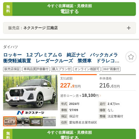
今すぐ在庫確認・見積依頼
無
電話する
料
販売店：
ネクステージ 江南店
ダイハツ
ロッキー 1.2 プレミアム G 純正ナビ バックカメラ
衝突軽減装置 レーダークルーズ 禁煙車 ドラレコ
コーナーセンサー スマートキー LEDヘッド ETC
販売店保証
車両品質評価書付
購入プラン付
オンライン相談可
360°画像付
純正17インチアルミ オートハイビーム オートライト
支払総額
本体価格
227.
216.
9
6
万円
万円
18,100
通常ローン
月々
円
年式
2024
年
走行
2.6
万km
車検
'27/09
修復
なし
保証
保証付
整備
法定整備付
住所
愛知県名古屋市緑区
今すぐ在庫確認・見積依頼
無
電話する
料