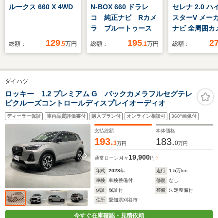
ルークス 660 X 4WD
N-BOX 660 ドラレ
セレナ 2.0 
コ 純正ナビ Rカメ
スターV メー
ラ ブルートゥース
ナビ 全周囲カ
ンタアップ
129
195
2
総額：
.5
万円
総額：
.1
万円
総額：
ダイハツ
ロッキー 1.2 プレミアム G バックカメラフルセグテレ
ビクルーズコントロールディスプレイオーディオ
ディーラー保証
車両品質評価書付
購入プラン付
オンライン相談可
360°画像付
支払総額
本体価格
193.
183.
3
0
万円
万円
19,900
通常ローン
月々
円
年式
2023
年
走行
1.5
万km
車検
車検整備付
修復
なし
保証
保証付
整備
法定整備付
住所
愛知県刈谷市
今すぐ在庫確認・見積依頼