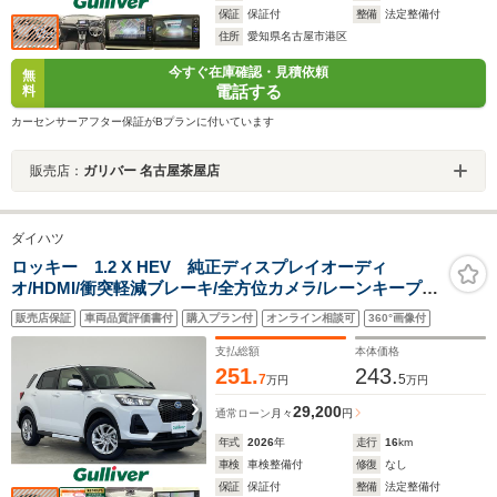
保証
保証付
整備
法定整備付
住所
愛知県名古屋市港区
今すぐ在庫確認・見積依頼
無
電話する
料
カーセンサーアフター保証がBプランに付いています
販売店：
ガリバー 名古屋茶屋店
ダイハツ
ロッキー 1.2 X HEV 純正ディスプレイオーディ
オ/HDMI/衝突軽減ブレーキ/全方位カメラ/レーンキープア
シスト/オートマチックハイビー
販売店保証
車両品質評価書付
購入プラン付
オンライン相談可
360°画像付
ム/AppleCarPlay/AndroidAuto/フルセグTV/Bluetooth/純
正アルミホイール/電子パーキングブレーキ
支払総額
本体価格
251.
243.
7
5
万円
万円
29,200
通常ローン
月々
円
年式
2026
年
走行
16
km
車検
車検整備付
修復
なし
保証
保証付
整備
法定整備付