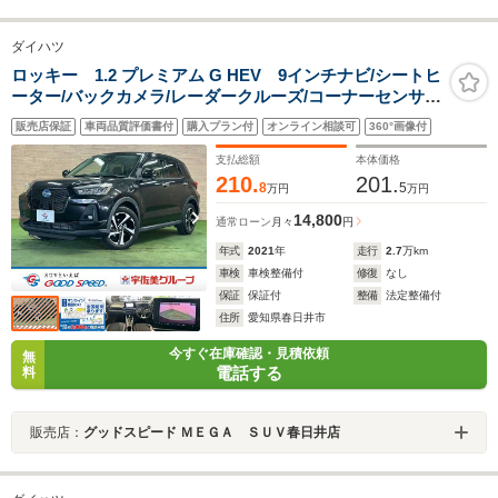
ダイハツ
ロッキー 1.2 プレミアム G HEV 9インチナビ/シートヒ
ーター/バックカメラ/レーダークルーズ/コーナーセンサ
ー/衝突軽減/ETC/レーンアシスト/17インチアル
販売店保証
車両品質評価書付
購入プラン付
オンライン相談可
360°画像付
ミ/Bluetooth接続/USB端子/ドライブレコーダー
支払総額
本体価格
210.
201.
8
5
万円
万円
14,800
通常ローン
月々
円
年式
2021
年
走行
2.7
万km
車検
車検整備付
修復
なし
保証
保証付
整備
法定整備付
住所
愛知県春日井市
今すぐ在庫確認・見積依頼
無
電話する
料
販売店：
グッドスピード ＭＥＧＡ ＳＵＶ春日井店