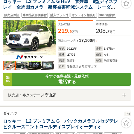
ロッキー 1.2 プレミアム G HEV 禁煙車 9型ディスプ
レイ 全周囲カメラ 衝突被害軽減システム レーダー
クルーズ ハーフレザー シートヒーター ドラレコ
販売店保証
車両品質評価書付
購入プラン付
オンライン相談可
360°画像付
コーナーセンサー LEDヘッド ETC 純正17インチア
ルミ 車線逸脱警報
支払総額
本体価格
219.
208.
9
8
万円
万円
17,100
通常ローン
月々
円
年式
2022
年
走行
1.9
万km
車検
'27/05
修復
なし
保証
保証付
整備
法定整備付
住所
愛知県名古屋市守山区
今すぐ在庫確認・見積依頼
無
電話する
料
販売店：
ネクステージ 守山店
ダイハツ
PR
ロッキー 1.2 プレミアム G バックカメラフルセグテレ
ビクルーズコントロールディスプレイオーディオ