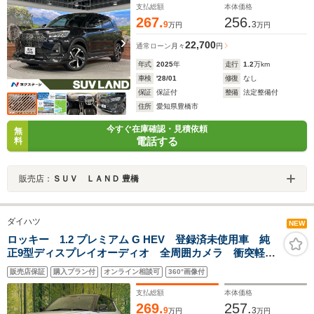
ブレーキホールド
支払総額
本体価格
267.
256.
9
3
万円
万円
22,700
通常ローン
月々
円
年式
2025
年
走行
1.2
万km
車検
'28/01
修復
なし
保証
保証付
整備
法定整備付
住所
愛知県豊橋市
今すぐ在庫確認・見積依頼
無
電話する
料
販売店：
ＳＵＶ ＬＡＮＤ 豊橋
ダイハツ
NEW
ロッキー 1.2 プレミアム G HEV 登録済未使用車 純
正9型ディスプレイオーディオ 全周囲カメラ 衝突軽
減 レーダークルーズ コーナーセンサー スマートキ
販売店保証
購入プラン付
オンライン相談可
360°画像付
ー LEDヘッド 純正17インチアルミ オートハイビー
ム 車線逸脱警報
支払総額
本体価格
269.
257.
9
3
万円
万円