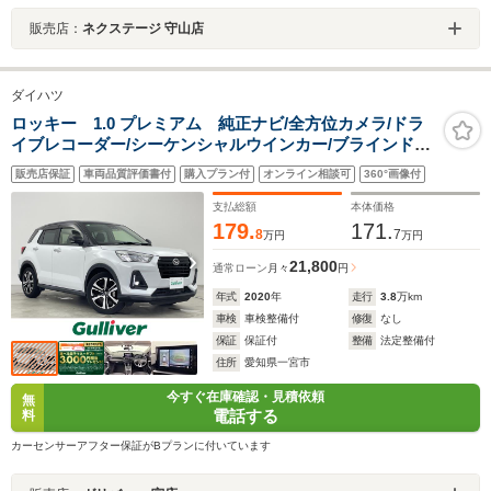
販売店：
ネクステージ 守山店
ダイハツ
ロッキー 1.0 プレミアム 純正ナビ/全方位カメラ/ドラ
イブレコーダー/シーケンシャルウインカー/ブラインドス
ポットモニター/衝突軽減ブレーキ/フルセグ
販売店保証
車両品質評価書付
購入プラン付
オンライン相談可
360°画像付
TV/Bluetooth/USB/純正フロアマット/レーンキープアシ
スト/オートマチックハイビーム
支払総額
本体価格
179.
171.
8
7
万円
万円
21,800
通常ローン
月々
円
年式
2020
年
走行
3.8
万km
車検
車検整備付
修復
なし
保証
保証付
整備
法定整備付
住所
愛知県一宮市
今すぐ在庫確認・見積依頼
無
電話する
料
カーセンサーアフター保証がBプランに付いています