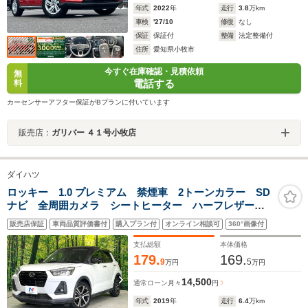
年式
2022
年
走行
3.8
万km
車検
'27/10
修復
なし
保証
保証付
整備
法定整備付
住所
愛知県小牧市
今すぐ在庫確認・見積依頼
無
電話する
料
カーセンサーアフター保証がBプランに付いています
販売店：
ガリバー ４１号小牧店
ダイハツ
ロッキー 1.0 プレミアム 禁煙車 2トーンカラー SD
ナビ 全周囲カメラ シートヒーター ハーフレザーシ
ート スマートアシスト ブラインドスポットモニタ
販売店保証
車両品質評価書付
購入プラン付
オンライン相談可
360°画像付
ー レーダークルーズ コーナーセンサー オートエア
コン LEDヘッドライト
支払総額
本体価格
179.
169.
9
5
万円
万円
14,500
通常ローン
月々
円
年式
2019
年
走行
6.4
万km