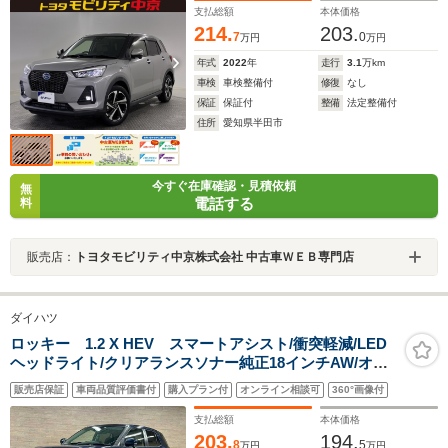
支払総額
本体価格
214.
203.
7
0
万円
万円
年式
2022
年
走行
3.1
万km
車検
車検整備付
修復
なし
保証
保証付
整備
法定整備付
住所
愛知県半田市
今すぐ在庫確認・見積依頼
無
電話する
料
販売店：
トヨタモビリティ中京株式会社 中古車ＷＥＢ専門店
ダイハツ
ロッキー 1.2 X HEV スマートアシスト/衝突軽減/LED
ヘッドライト/クリアランスソナー純正18インチAW/オー
トハイビーム/デジタルメーター/車線逸脱警報/電動パーキ
販売店保証
車両品質評価書付
購入プラン付
オンライン相談可
360°画像付
ング/オートエアコン/USBポート
支払総額
本体価格
203.
194.
8
5
万円
万円