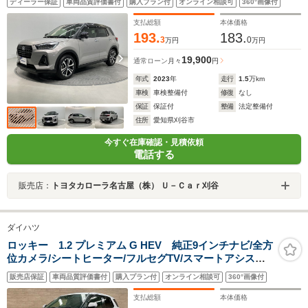
ディーラー保証
車両品質評価書付
購入プラン付
オンライン相談可
360°画像付
支払総額
本体価格
193.
183.
3
0
万円
万円
19,900
通常ローン
月々
円
年式
2023
年
走行
1.5
万km
車検
車検整備付
修復
なし
保証
保証付
整備
法定整備付
住所
愛知県刈谷市
今すぐ在庫確認・見積依頼
電話する
販売店：
トヨタカローラ名古屋（株） Ｕ－Ｃａｒ刈谷
ダイハツ
ロッキー 1.2 プレミアム G HEV 純正9インチナビ/全方
位カメラ/シートヒーター/フルセグTV/スマートアシスト/
アダプティブクルーズコントロール/クリアランスソナー/
販売店保証
車両品質評価書付
購入プラン付
オンライン相談可
360°画像付
純正17インチAW/LEDヘッド/オートハイビーム/デジタル
メーター/HDMIソケット
支払総額
本体価格