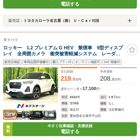
電話する
販売店：
トヨタカローラ名古屋（株） Ｕ－Ｃａｒ刈谷
ダイハツ
ロッキー 1.2 プレミアム G HEV 禁煙車 9型ディスプ
レイ 全周囲カメラ 衝突被害軽減システム レーダー
クルーズ ハーフレザー シートヒーター ドラレコ
販売店保証
車両品質評価書付
購入プラン付
オンライン相談可
360°画像付
コーナーセンサー LEDヘッド ETC 純正17インチア
ルミ 車線逸脱警報
支払総額
本体価格
219.
208.
9
8
万円
万円
17,100
通常ローン
月々
円
年式
2022
年
走行
1.9
万km
車検
'27/05
修復
なし
保証
保証付
整備
法定整備付
住所
愛知県名古屋市守山区
今すぐ在庫確認・見積依頼
無
電話する
料