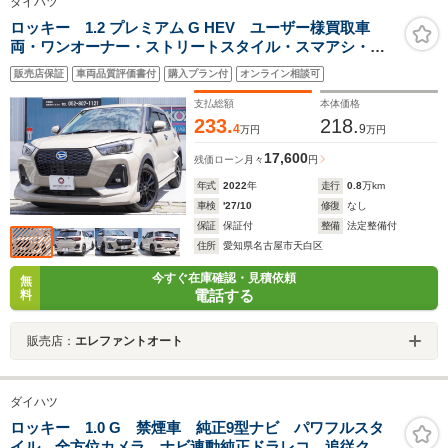
ダイハツ
ロッキー 1.2 プレミアム G HEV ユーザー様買取車
両・ワンオーナー・ストリートスタイル・スマアシ・純
正ディスプレイオーディオ・パノラマモニター・
販売店保証
車両品質評価書付
購入プラン付
オンライン相談可
ETC2.0・地デジ・ボルベット17インチAW・レーダーク
ルコン・レザー調シートカバー・前後ドラレコ
支払総額
本体価格
233.
218.
4
9
万円
万円
17,600
残価ローン
月々
円
年式
2022
年
走行
0.8
万km
車検
'27/10
修復
なし
保証
保証付
整備
法定整備付
住所
愛知県名古屋市天白区
今すぐ在庫確認・見積依頼
無
電話する
料
販売店：
エレファントオート
ダイハツ
ロッキー 1.0 G 禁煙車 純正9型ナビ パワフルスタ
イル 全方位カメラ ナビ連動純正ドラレコ 追従クル