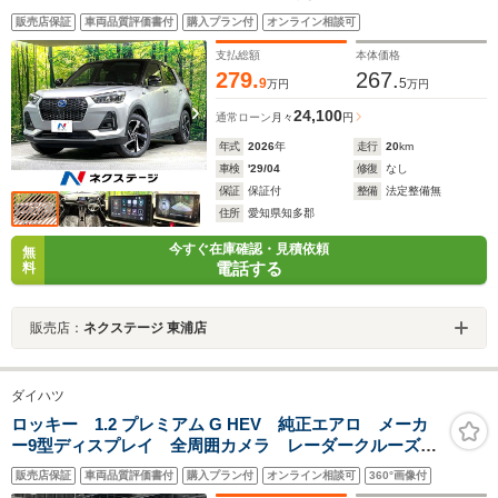
ザーシート レーダークルーズ 衝突軽減 シートヒー
販売店保証
車両品質評価書付
購入プラン付
オンライン相談可
ター 電子パーキング オートブレーキホールド アッ
プルカープレイ HDMI接続
支払総額
本体価格
279.
267.
9
5
万円
万円
24,100
通常ローン
月々
円
年式
2026
年
走行
20
km
車検
'29/04
修復
なし
保証
保証付
整備
法定整備無
住所
愛知県知多郡
今すぐ在庫確認・見積依頼
無
電話する
料
販売店：
ネクステージ 東浦店
ダイハツ
ロッキー 1.2 プレミアム G HEV 純正エアロ メーカ
ー9型ディスプレイ 全周囲カメラ レーダークルーズ
シートヒーター LEDヘッド オートエアコン オート
販売店保証
車両品質評価書付
購入プラン付
オンライン相談可
360°画像付
ライト ETC ドラレコ クリアランスソナー オート