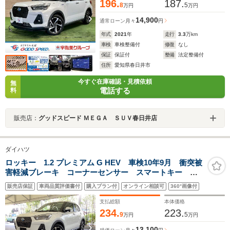
196.
187.
8
5
万円
万円
14,900
通常ローン
月々
円
年式
2021
年
走行
3.3
万km
車検
車検整備付
修復
なし
保証
保証付
整備
法定整備付
住所
愛知県春日井市
今すぐ在庫確認・見積依頼
無
電話する
料
販売店：
グッドスピード ＭＥＧＡ ＳＵＶ春日井店
ダイハツ
ロッキー 1.2 プレミアム G HEV 車検10年9月 衝突被
害軽減ブレーキ コーナーセンサー スマートキー ア
ダクティブクルーズコントロール アルミホイール 電
販売店保証
車両品質評価書付
購入プラン付
オンライン相談可
360°画像付
動格納ドアミラー 全方位カメラ LEDヘッドライト
横滑り防止機能
支払総額
本体価格
234.
223.
9
5
万円
万円
13,100