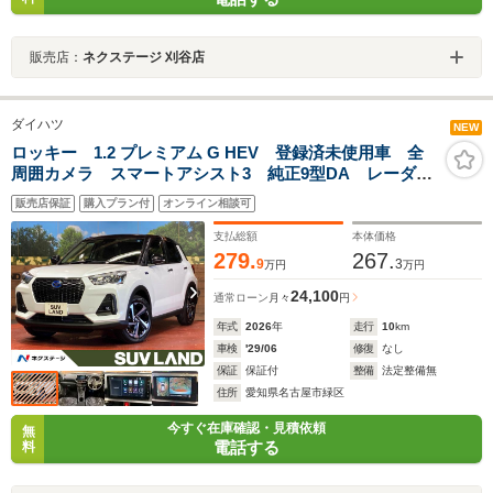
販売店：
ネクステージ 刈谷店
ダイハツ
NEW
ロッキー 1.2 プレミアム G HEV 登録済未使用車 全
周囲カメラ スマートアシスト3 純正9型DA レーダー
クルーズ ハーフレザーシート コーナーセンサー ス
販売店保証
購入プラン付
オンライン相談可
マートキー LEDヘッド 純正17インチアルミ オート
ハイビーム 車線逸脱警報
支払総額
本体価格
279.
267.
9
3
万円
万円
24,100
通常ローン
月々
円
年式
2026
年
走行
10
km
車検
'29/06
修復
なし
保証
保証付
整備
法定整備無
住所
愛知県名古屋市緑区
今すぐ在庫確認・見積依頼
無
電話する
料