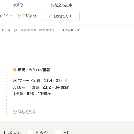
車買取
お役立ち記事
ログイン
閲覧履歴
お気に入り
ロッキー(岡山県)の中古車・中古車情報
サイトマップ
燃費・カタログ情報
17.4
28
WLTCモード燃費：
～
km/l
21.2
34.8
JC08モード燃費：
～
km/l
996
1196
排気量：
～
cc
詳しく見る
ミッション
AT/CVT
MT