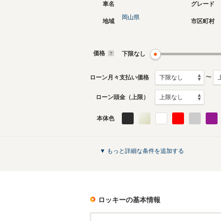
車名
グレード
岡山県
地域
市区町村
現行
初代
2019年11月～生産中
1990年6
生産モデ
価格
下限なし
ロッキーのカタログを見る
〜
ローン月々支払い価格
ローン頭金（上限）
本体色
▼ もっと詳細な条件を追加する
ロッキー
の基本情報