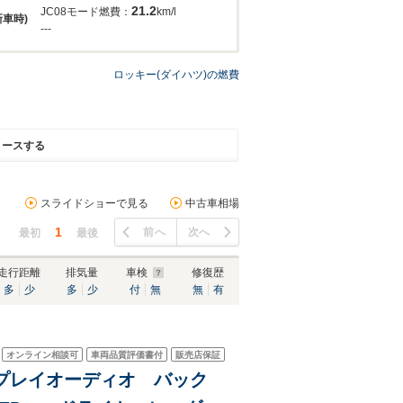
21.2
JC08モード燃費：
km/l
新車時)
---
ロッキー(ダイハツ)の燃費
リースする
スライドショーで見る
中古車相場
1
前へ
次へ
最初
最後
走行距離
排気量
車検
修復歴
多
少
多
少
付
無
無
有
オンライン相談可
車両品質評価書付
販売店保証
ィスプレイオーディオ バック