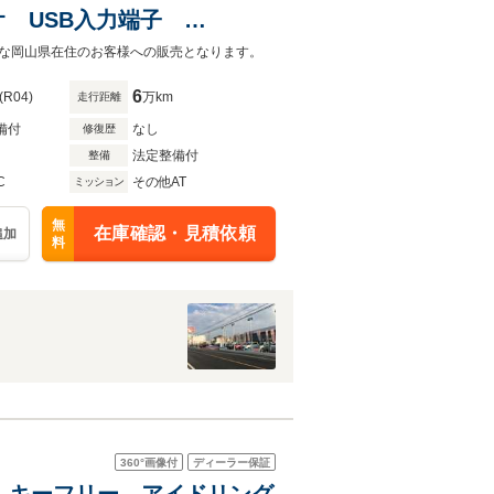
オ USB入力端子
アシスト オートマチックハイ
な岡山県在住のお客様への販売となります。
6
(R04)
万km
走行距離
備付
なし
修復歴
法定整備付
整備
C
その他AT
ミッション
無
在庫確認・見積依頼
追加
料
360°
画像付
ディーラー保証
ト キーフリー アイドリング