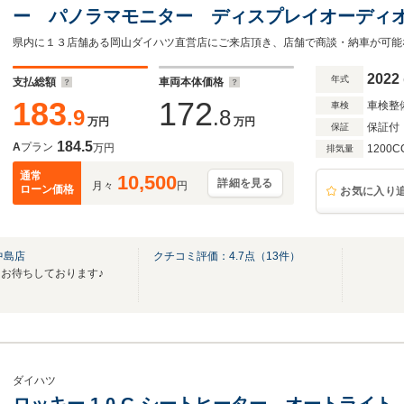
ー パノラマモニター ディスプレイオーディ
Bluetooth 衝突被害軽減システム レーン
県内に１３店舗ある岡山ダイハツ直営店にご来店頂き、店舗で商談・納車が可能
ビーム
2022
年式
支払総額
車両本体価格
183
172
車検整
車検
.9
.8
万円
万円
保証付
保証
184.5
A
プラン
万円
1200C
排気量
通常
10,500
詳細を見る
月々
円
ローン価格
お気に入り
中島店
クチコミ評価：
4.7
点（
13
件）
お待ちしております♪
ダイハツ
ロッキー 1.0 G シートヒーター オートライ