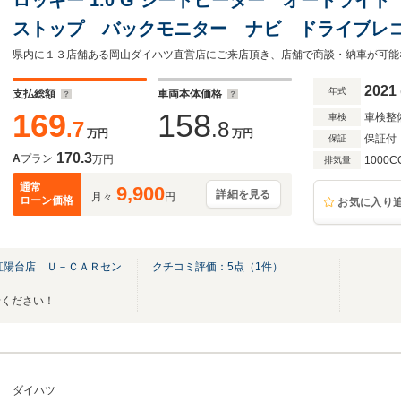
ストップ バックモニター ナビ ドライブレ
Bluetooth ティーゼットデオプラス
県内に１３店舗ある岡山ダイハツ直営店にご来店頂き、店舗で商談・納車が可能
2021
年式
支払総額
車両本体価格
169
158
車検整
車検
.7
.8
万円
万円
保証付
保証
170.3
A
プラン
万円
1000C
排気量
通常
9,900
詳細を見る
月々
円
ローン価格
お気に入り
紅陽台店 Ｕ－ＣＡＲセン
クチコミ評価：
5
点（
1
件）
せください！
ダイハツ