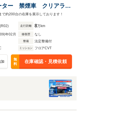
ーター 禁煙車 クリアラン
レコ LEDオートライト
まで約200台の在庫を展示しております！
8
(R02)
万km
走行距離
R09)年02月
なし
修復歴
法定整備付
整備
C
フロアCVT
ミッション
無
在庫確認・見積依頼
追加
料