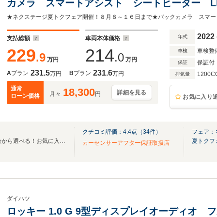
カメラ スマートアシスト シートヒーター L
クルーズコントロール クリアランスソナー ハ
インチアルミホイール
2022
年式
支払総額
車両本体価格
229
214
車検整
車検
.9
.0
万円
万円
保証付
保証
231.5
231.6
A
プラン
B
プラン
万円
万円
1200C
排気量
通常
18,300
詳細を見る
月々
円
ローン価格
お気に入り
クチコミ評価：
4.4
点（
34
件）
フェア：
全国のグループ総在庫30,000台から選べる！お気に入りの愛車がきっと見つかります！
夏トクフ
カーセンサーアフター保証取扱店
ダイハツ
ロッキー 1.0 G 9型ディスプレイオーディオ フル