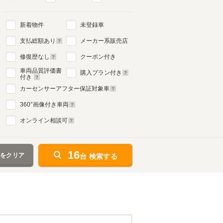
新着物件
未登録車
支払総額あり
メーカー系販売店
修復歴なし
クーポン付き
車両品質評価書
購入プラン付き
付き
カーセンサーアフター保証対象車
360
°画像付き車両
オンライン相談可
16
件をクリア
台 検索する