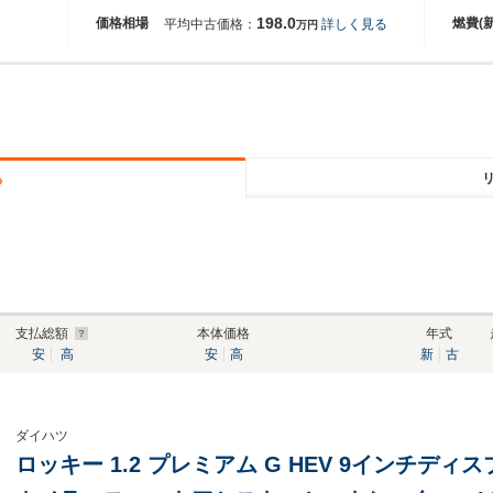
198.0
価格相場
燃費(
平均中古価格：
詳しく見る
万円
る
支払総額
本体価格
年式
安
高
安
高
新
古
ダイハツ
ロッキー 1.2 プレミアム G HEV 9インチデ