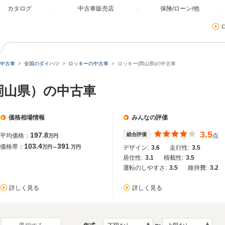
カタログ
中古車販売店
保険/ローン/他
中古車
全国のダイハツ
ロッキーの中古車
ロッキー(岡山県)の中古車
岡山県）の中古車
価格相場情報
みんなの評価
3.5
197.8
総合評価
平均価格：
点
万円
103.4
391
価格帯：
万円～
万円
デザイン:
3.6
走行性:
3.5
居住性:
3.1
積載性:
3.5
運転のしやすさ:
3.5
維持費:
3.2
詳しく見る
詳しく見る