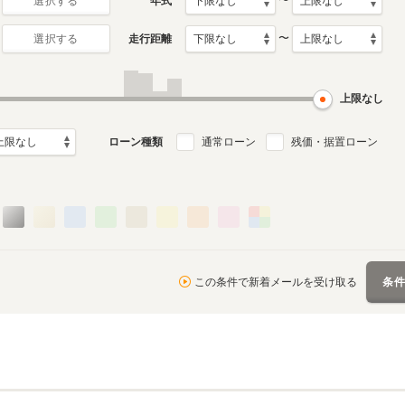
〜
年式
選択する
〜
走行距離
選択する
月～1997年3月
ル
上限なし
ローン種類
通常ローン
残価・据置ローン
この条件で新着メールを受け取る
条