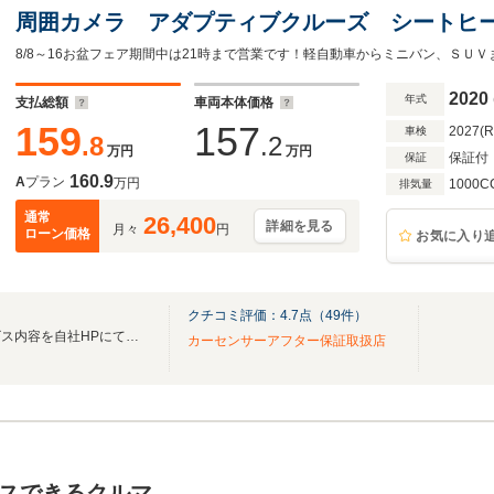
周囲カメラ アダプティブクルーズ シートヒ
スソナー ETC 衝突被害軽減ブレーキ 前ドラ
8/8～16お盆フェア期間中は21時まで営業です！軽自動車からミニバン、ＳＵＶ
2020
年式
支払総額
車両本体価格
159
157
2027(
車検
.8
.2
万円
万円
保証付
保証
160.9
A
プラン
万円
1000C
排気量
通常
26,400
詳細を見る
月々
円
ローン価格
お気に入り
クチコミ評価：
4.7
点（
49
件）
お車選びお手伝い☆詳細サービス内容を自社HPにて公開中 http://wash-car.co.jp/
カーセンサーアフター保証取扱店
スできるクルマ