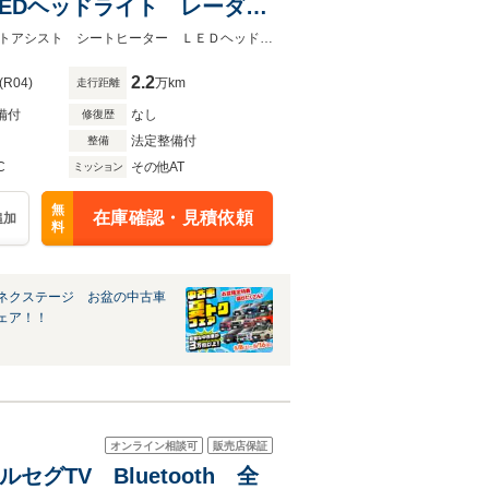
EDヘッドライト レーダー
ーフレザーシート 純正17
★ネクステージ夏トクフェア開催！８月８～１６日まで★バックカメラ スマートアシスト シートヒーター ＬＥＤヘッドライト レーダークルーズコントロール
2.2
(R04)
万km
走行距離
備付
なし
修復歴
法定整備付
整備
C
その他AT
ミッション
無
在庫確認・見積依頼
追加
料
ネクステージ お盆の中古車
ェア！！
オンライン相談可
販売店保証
セグTV Bluetooth 全