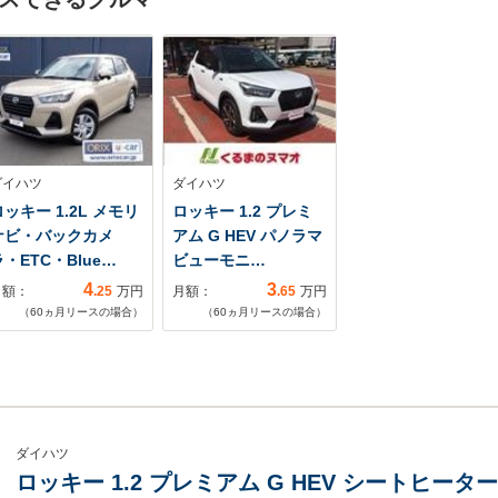
ダイハツ
ダイハツ
ッキー 1.2L メモリ
ロッキー 1.2 プレミ
ナビ・バックカメ
アム G HEV パノラマ
・ETC・Blue…
ビューモニ…
4
3
月額：
.25
万円
月額：
.65
万円
（
60
ヵ月リースの場合）
（
60
ヵ月リースの場合）
ダイハツ
ロッキー 1.2 プレミアム G HEV シートヒ