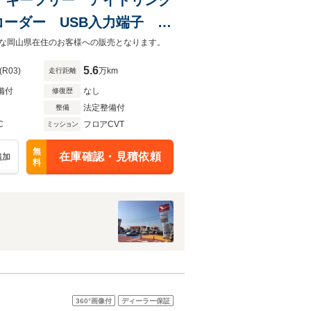
コーダー USB入力端子
な岡山県在住のお客様への販売となります。
5.6
(R03)
万km
走行距離
備付
なし
修復歴
法定整備付
整備
C
フロアCVT
ミッション
無
在庫確認・見積依頼
追加
料
360°
画像付
ディーラー保証