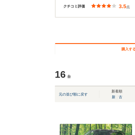
3.5
クチコミ評価
点
購入す
16
台
新着順
元の並び順に戻す
新
古