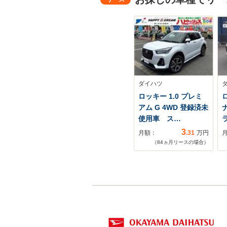
ダイハツ
ロッキー 1.0 プレミ
ロ
アム G 4WD 登録済未
使用車 ス…
ラ
3
月額：
.31
万円
（
84
ヵ月リースの場合）