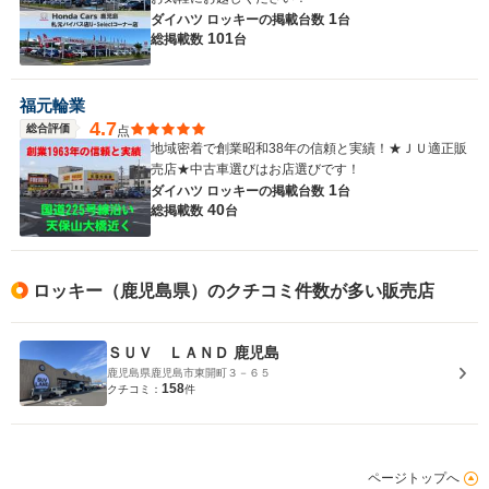
1
ダイハツ ロッキーの
掲載台数
台
101
総掲載数
台
福元輪業
4.7
総合評価
点
地域密着で創業昭和38年の信頼と実績！★ＪＵ適正販
売店★中古車選びはお店選びです！
1
ダイハツ ロッキーの
掲載台数
台
40
総掲載数
台
ロッキー（鹿児島県）のクチコミ件数が多い販売店
ＳＵＶ ＬＡＮＤ 鹿児島
鹿児島県鹿児島市東開町３－６５
158
クチコミ：
件
ページトップへ