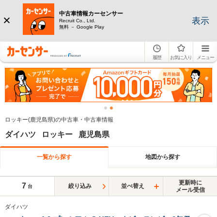
中古車情報カーセンサー
表示
Recruit Co., Ltd.
無料 － Google Play
履歴
お気に入り
メニュー
ロッキー(鹿児島県)の中古車・中古車情報
ダイハツ ロッキー 鹿児島県
一覧から探す
地図から探す
更新時に
7
絞り込み
並べ替え
台
メール受信
ダイハツ