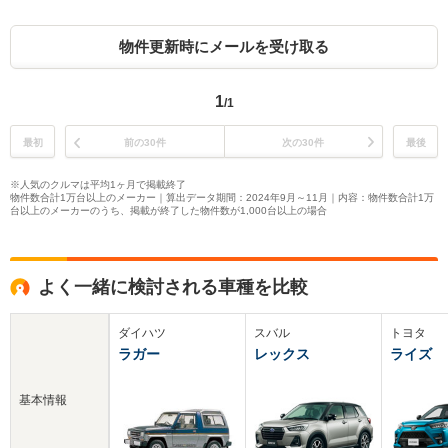
物件更新時にメールを受け取る
1
/1
最初
前の30件
次の30件
最後
※人気のクルマは平均1ヶ月で掲載終了
物件数合計1万台以上のメーカー｜算出データ期間：2024年9月～11月｜内容：物件数合計1万
台以上のメーカーのうち、掲載が終了した物件数が1,000台以上の場合
よく一緒に検討される車種を比較
ダイハツ
スバル
トヨタ
ラガー
レックス
ライズ
基本情報