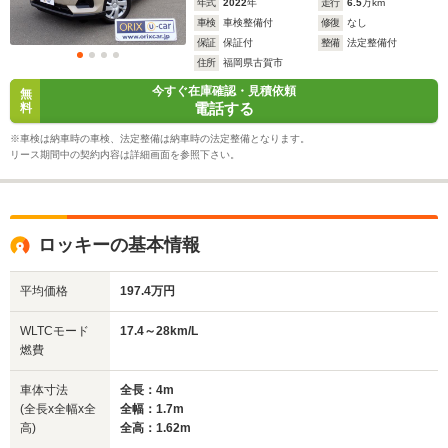
年式
2022
年
走行
6.5
万km
車検
車検整備付
修復
なし
保証
保証付
整備
法定整備付
住所
福岡県古賀市
今すぐ在庫確認・見積依頼
無
電話する
料
※車検は納車時の車検、法定整備は納車時の法定整備となります。
リース期間中の契約内容は詳細画面を参照下さい。
ロッキーの基本情報
平均価格
197.4万円
WLTCモード
17.4～28km/L
燃費
車体寸法
全長：4m
(全長x全幅x全
全幅：1.7m
高)
全高：1.62m