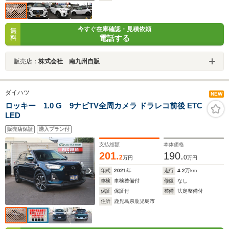
今すぐ在庫確認・見積依頼
無
電話する
料
販売店：
株式会社 南九州自販
ダイハツ
NEW
ロッキー 1.0 G 9ナビTV全周カメラ ドラレコ前後 ETC
LED
販売店保証
購入プラン付
支払総額
本体価格
201.
190.
2
0
万円
万円
年式
2021
年
走行
4.2
万km
車検
車検整備付
修復
なし
保証
保証付
整備
法定整備付
住所
鹿児島県鹿児島市