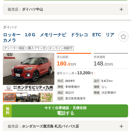
販売店：
ダイハツ中山
ダイハツ
ロッキー 1.0 G メモリーナビ ドラレコ ETC リア
カメラ
ディーラー保証
購入プラン付
オンライン相談可
支払総額
本体価格
160.
148.
9
0
万円
万円
13,200
通常ローン
月々
円
年式
2019
年
走行
5.6
万km
車検
車検整備付
修復
なし
保証
保証付
整備
法定整備付
住所
鹿児島県鹿屋市
今すぐ在庫確認・見積依頼
無
電話する
料
販売店：
ホンダカーズ鹿児島 札元バイパス店