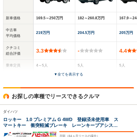
新車価格
169.5～250万円
182～260.8万円
167.9～2
中古車
219万円
204.5万円
205万円
平均価格
クチコミ
3.3
-
4.4
総合評価
乗車定員
4～5人
5人
5人
▼
全てを表示する
ドア数
3ドア
5ドア
5ドア
全高
全高
全
お探しの車種でリースできるクルマ
1.83m～1.92m
1.62m
1.
ダイハツ
ロッキー 1.0 プレミアム G 4WD 登録済未使用車 ス
全幅
全幅
全
サイズ
マートキー 衝突軽減ブレーキ レーンキープアシス
1.58m～1.78m
1.7m
1
全長
全長
(全長x全幅x全高)
ト オートライト ADB オートエアコン シートヒー
3.66m～4.1m
4m
ター ACC ステアリングスイッチ ワイパーデアイサ
月額（
84
ヵ月リースの場合）