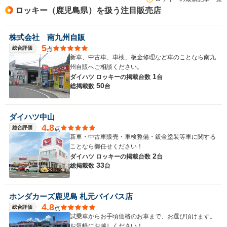
ロッキー（鹿児島県）を扱う注目販売店
株式会社 南九州自販
5
総合評価
点
新車、中古車、車検、板金修理など車のことなら南九
州自販へご相談ください。
1
ダイハツ ロッキーの
掲載台数
台
50
総掲載数
台
ダイハツ中山
4.8
総合評価
点
新車・中古車販売・車検整備・鈑金塗装等車に関する
ことなら御任せください！
2
ダイハツ ロッキーの
掲載台数
台
33
総掲載数
台
ホンダカーズ鹿児島 札元バイパス店
4.8
総合評価
点
試乗車からお手頃価格のお車まで、お選び頂けます。
お気軽にお越しください！