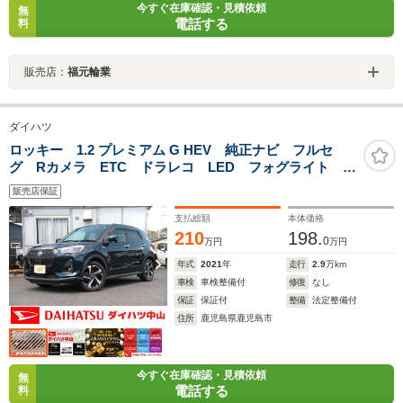
今すぐ在庫確認・見積依頼
無
電話する
料
販売店：
福元輪業
ダイハツ
ロッキー 1.2 プレミアム G HEV 純正ナビ フルセ
グ Rカメラ ETC ドラレコ LED フォグライト シ
ートヒーター 純正アルミ
販売店保証
支払総額
本体価格
210
198.
0
万円
万円
年式
2021
年
走行
2.9
万km
車検
車検整備付
修復
なし
保証
保証付
整備
法定整備付
住所
鹿児島県鹿児島市
今すぐ在庫確認・見積依頼
無
電話する
料