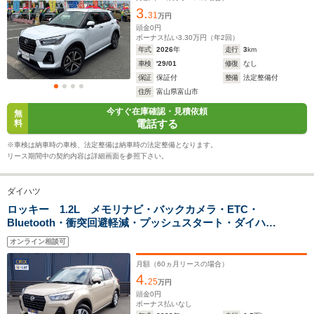
3.
ー フォグライト前後 純正17インチAW
31
万円
頭金
0
円
ボーナス払い
3.30
万円（年
2
回）
ホイールベース
ホイールベース
ホイー
年式
2026
年
走行
3
km
-m
-m
車検
'29/01
修復
なし
保証
保証付
整備
法定整備付
17.4～28.0km/L
17.4～28.
住所
富山県富山市
└市街地:13.4～
└市街地:1
今すぐ在庫確認・見積依頼
無
29.6km/L
29.6km/L
WLTCモード
電話する
料
-
└郊外:18.7～
└郊外:18.
燃費
30.2km/L
30.2km/L
※車検は納車時の車検、法定整備は納車時の法定整備となります。
└高速道路:18.9～
└高速道路:
リース期間中の契約内容は詳細画面を参照下さい。
26.1km/L
26.1km/L
ダイハツ
排気量
2765cc
996～1196cc
996～119
ロッキー 1.2L メモリナビ・バックカメラ・ETC・
Bluetooth・衝突回避軽減・プッシュスタート・ダイハ
駆動方式
4WD
FF、4WD
FF、4WD
ツ・ロッキー
オンライン相談可
月額（
60
ヵ月リースの場合）
4.
25
万円
頭金
0
円
ボーナス払いなし