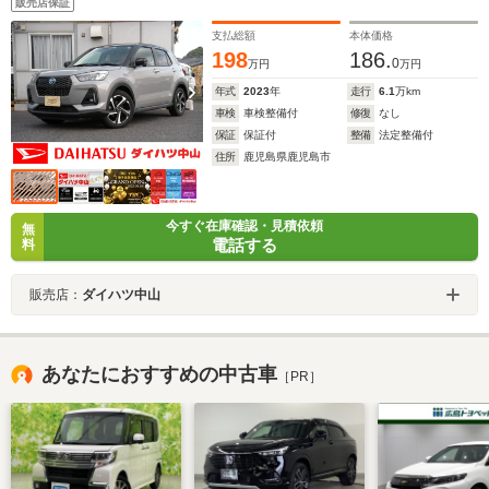
販売店保証
支払総額
本体価格
198
186.
0
万円
万円
年式
2023
年
走行
6.1
万km
車検
車検整備付
修復
なし
保証
保証付
整備
法定整備付
住所
鹿児島県鹿児島市
今すぐ在庫確認・見積依頼
無
電話する
料
販売店：
ダイハツ中山
あなたにおすすめの中古車
［PR］