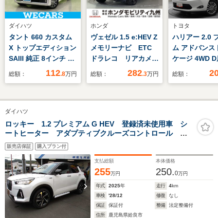
ダイハツ
ホンダ
トヨタ
タント 660 カスタム
ヴェゼル 1.5 e:HEV Z
ハリアー 2.0
X トップエディション
メモリーナビ ETC
ム アドバンス
SAIII 純正 8インチ SD
ドラレコ リアカメ
ケージ 4WD 
ナビ/スマートアシス
ラ アダプティブ
ート Pバッ
112
282
2
総額：
.8
万円
総額：
.3
万円
総額：
ト(トヨタ・ダイハツ)/
CC スマートキー＆
ETC オート
電動スライドドア/シ
プッシュスタート サ
ズ マルチビ
ートヒーター 運転席/
イドSRS オートテー
タ-
ダイハツ
シート ハーフレザー/
ルゲート イモビ 地
ドライブレコーダー
デジ Bカメ キーレ
ロッキー 1.2 プレミアム G HEV 登録済未使用車 シ
ートヒーター アダプティブクルーズコントロール
社外/ヘッドランプ
スエントリー Cソナ
LEDヘッドライト アルミホイール
LED
ー USBポート PS
販売店保証
購入プラン付
支払総額
本体価格
255
250.
0
万円
万円
年式
2025
年
走行
4
km
車検
'28/12
修復
なし
保証
保証付
整備
法定整備付
住所
鹿児島県姶良市