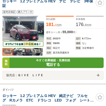
ロッキー 1.2 プレミアム G HEV ナビ テレビ 3年保
証
販売店保証
購入プラン付
支払総額
本体価格
181.
176.
1
0
万円
万円
55,000
通常ローン
月々
円
年式
2022
年
走行
8.7
万km
車検
'28/05
修復
なし
保証
保証付
整備
法定整備付
住所
鹿児島県霧島市
今すぐ在庫確認・見積依頼
無
電話する
料
販売店：
ＧＩＶＥ ＬＩＦＥ
ダイハツ
ロッキー 1.2 プレミアム G HEV 純正ナビ フルセ
グ Rカメラ ETC ドラレコ LED フォグ シートヒ
ーター アルミ