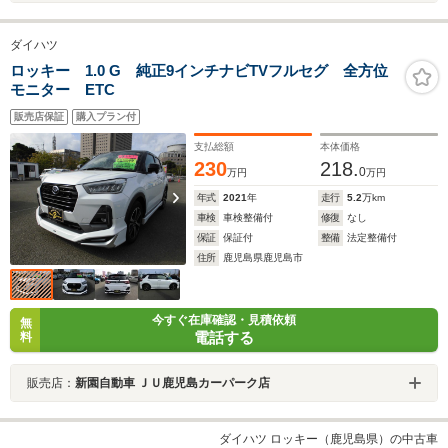
ダイハツ
ロッキー 1.0 G 純正9インチナビTVフルセグ 全方位
モニター ETC
販売店保証
購入プラン付
支払総額
本体価格
230
218.
0
万円
万円
年式
2021
年
走行
5.2
万km
車検
車検整備付
修復
なし
保証
保証付
整備
法定整備付
住所
鹿児島県鹿児島市
今すぐ在庫確認・見積依頼
無
電話する
料
販売店：
新園自動車 ＪＵ鹿児島カーパーク店
ダイハツ ロッキー（鹿児島県）の中古車