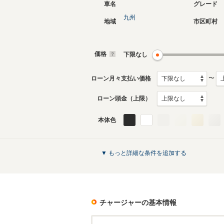
車名
グレード
九州
地域
市区町村
現行
3代目
2010年9月～生産中
2005年9
生産モデ
価格
下限なし
チャージャーのカタログを見る
〜
ローン月々支払い価格
ローン頭金（上限）
本体色
▼ もっと詳細な条件を追加する
チャージャー
の基本情報