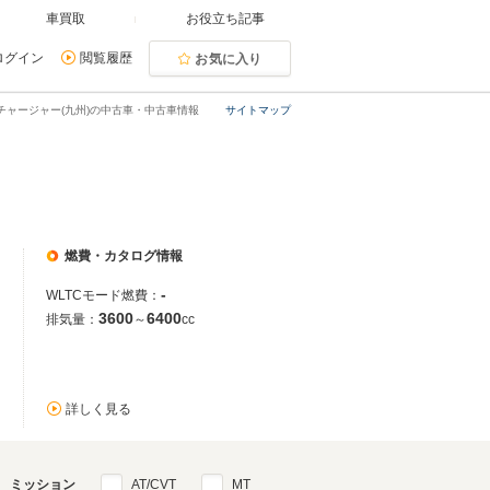
車買取
お役立ち記事
ログイン
閲覧履歴
お気に入り
チャージャー(九州)の中古車・中古車情報
サイトマップ
燃費・カタログ情報
-
WLTCモード燃費：
3600
6400
排気量：
～
cc
詳しく見る
ミッション
AT/CVT
MT