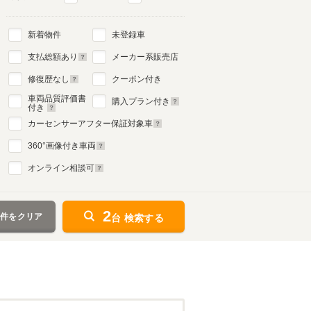
新着物件
未登録車
支払総額あり
メーカー系販売店
修復歴なし
クーポン付き
車両品質評価書
購入プラン付き
付き
カーセンサーアフター保証対象車
360
°画像付き車両
オンライン相談可
2
条件をクリア
台 検索する