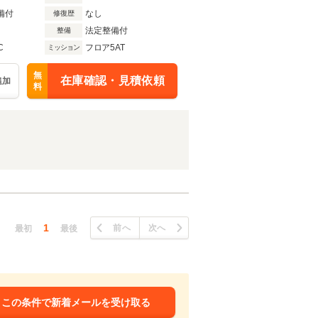
備付
なし
修復歴
法定整備付
整備
C
フロア5AT
ミッション
無
在庫確認・見積依頼
追加
料
1
前へ
次へ
最初
最後
この条件で新着メールを受け取る