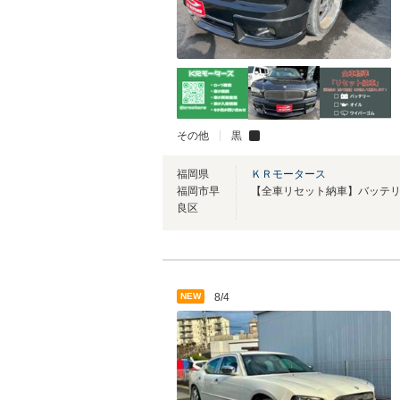
その他
黒
福岡県
ＫＲモータース
福岡市早
良区
NEW
8/4