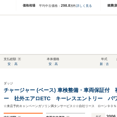
298.8
価格相場
燃費(
平均中古価格：
詳しく見る
万円
支払総額
本体価格
年式
安
高
安
高
新
古
ダッジ
チャージャー (ベース) 車検整備・車両保証付
ー 社外エアロETC キーレスエントリー パ
アリング ナビ 電動ミラー 左ハンドル
2006
年式