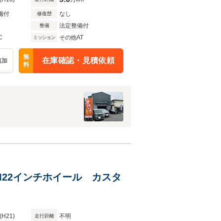
備付
なし
修復歴
法定整備付
整備
C
その他AT
ミッション
無
在庫確認・見積依頼
追加
料
ANI22インチホイール カスタ
(H21)
不明
走行距離