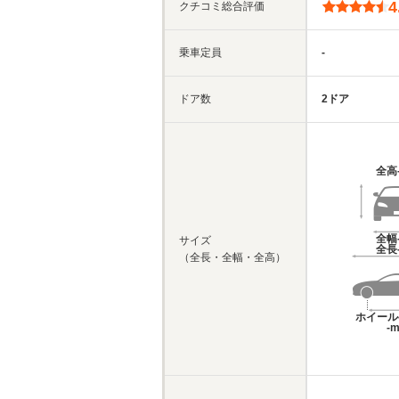
4
クチコミ総合評価
乗車定員
-
ドア数
2ドア
全高
全幅
サイズ
全長
（全長・全幅・全高）
ホイール
-