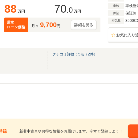
88
70
車検整
車検
.0
万円
万円
保証無
保証
3500C
排気量
通常
9,700
詳細を見る
月々
円
ローン価格
お気に入り
クチコミ評価：
5
点（
2
件）
登録
新着中古車やお得な情報をお届けします。今すぐ登録しよう！