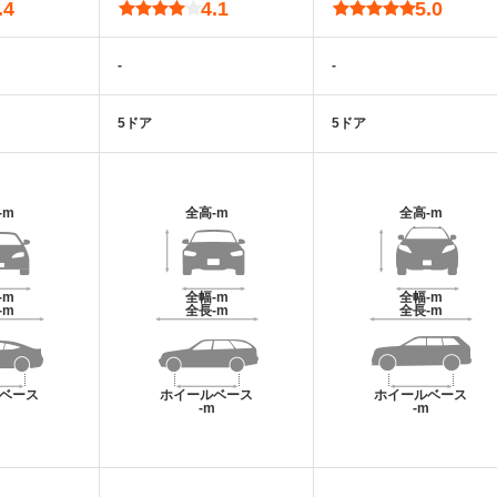
.4
4.1
5.0
-
-
5ドア
5ドア
-m
全高
-m
全高
-m
-m
全幅
-m
全幅
-m
-m
全長
-m
全長
-m
ベース
ホイールベース
ホイールベース
m
-m
-m