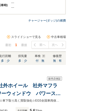
---
新車時)
---
チャージャー(ダッジ)の燃費
スライドショーで見る
中古車相場
1
前へ
次へ
最初
最後
走行距離
排気量
車検
修復歴
多
少
多
少
付
無
無
有
販売店保証
 社外ホイール 社外マフラ
ワーウィンドウ パワーステ
☆来店予約キャンペーンガソリン満タンサービス☆☆自社リース ローン９０％☆車下取り高く買取強化☆EGS全国車両保証販売店
5.6
(H18)
万km
走行距離