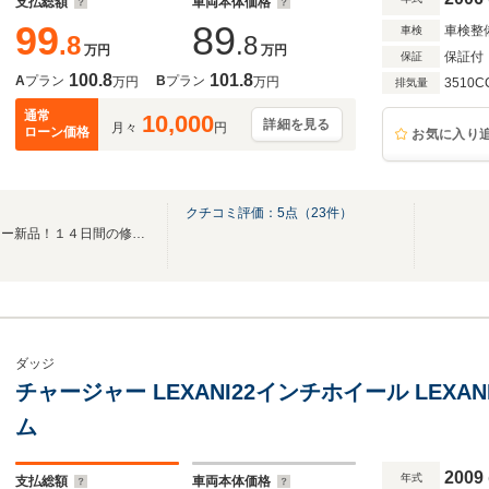
支払総額
車両本体価格
99
89
車検整
車検
.8
.8
万円
万円
保証付
保証
100.8
101.8
A
プラン
B
プラン
万円
万円
3510C
排気量
通常
10,000
詳細を見る
月々
円
ローン価格
お気に入り
クチコミ評価：
5
点（
23
件）
【全車リセット納車】バッテリー新品！１４日間の修理保証付＆地元工賃無料
ダッジ
チャージャー LEXANI22インチホイール LEX
ム
2009
年式
支払総額
車両本体価格