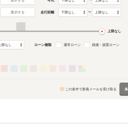
〜
年式
選択する
〜
走行距離
選択する
月～2010年8月
ル
上限なし
ローン種類
通常ローン
残価・据置ローン
この条件で新着メールを受け取る