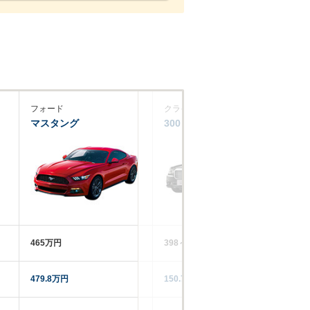
フォード
クライスラー
ダ
マスタング
300
バ
465万円
398～756万円
‐‐
479.8万円
150.7万円
‐‐