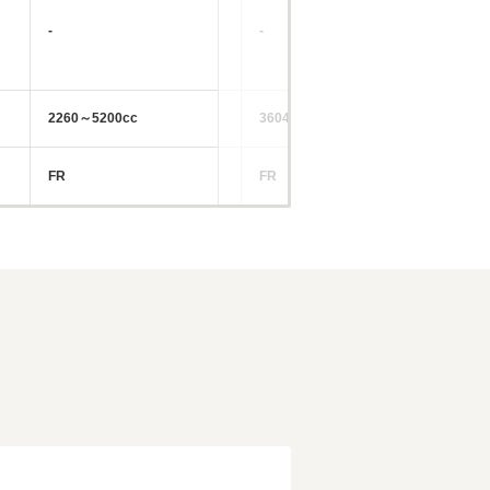
-
-
-
2260～5200cc
3604～6416cc
-
FR
FR
-