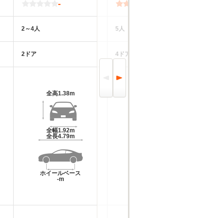
-
4.4
2～4人
5人
-
2ドア
4ドア
-
全高
1.38m
全高
1.49m～1.5m
全幅
1.92m
全幅
1.91m
全長
4.79m
全長
5.07m～5.09m
ホイールベース
ホイールベース
-m
-m