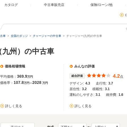
カタログ
中古車販売店
保険/ローン/他
古車
全国のダッジ
チャージャーの中古車
チャージャー(九州)の中古車
（九州）の中古車
価格相場情報
みんなの評価
4.2
369.9
総合評価
平均価格：
点
万円
107.8
2028
価格帯：
万円～
万円
デザイン:
4.3
走行性:
3.7
居住性:
3.2
積載性:
3.1
運転のしやすさ:
3.1
維持費:
1.6
詳しく見る
詳しく見る