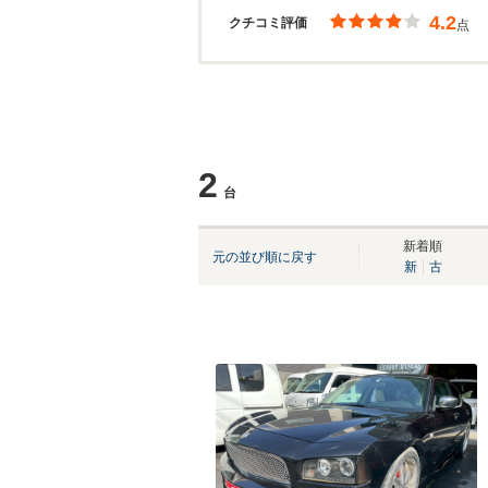
4.2
クチコミ評価
点
2
台
新着順
元の並び順に戻す
新
古