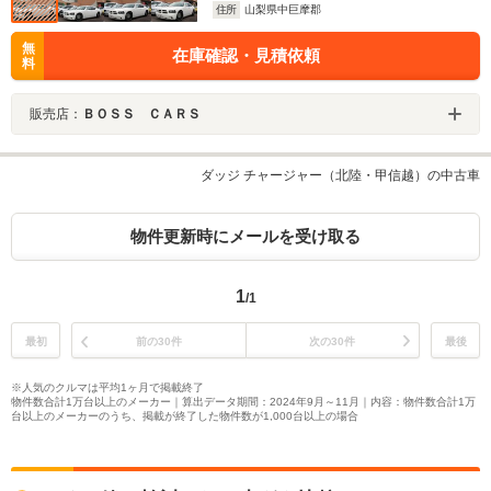
住所
山梨県中巨摩郡
無
在庫確認・見積依頼
料
販売店：
ＢＯＳＳ ＣＡＲＳ
ダッジ チャージャー（北陸・甲信越）の中古車
物件更新時にメールを受け取る
1
/1
最初
前の30件
次の30件
最後
※人気のクルマは平均1ヶ月で掲載終了
物件数合計1万台以上のメーカー｜算出データ期間：2024年9月～11月｜内容：物件数合計1万
台以上のメーカーのうち、掲載が終了した物件数が1,000台以上の場合