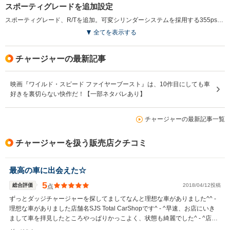
スポーティグレードを追加設定
スポーティグレード、R/Tを追加。可変シリンダーシステムを採用する355psの5.7Lエンジンを搭載、専用チューンドサスペンションやパフォーマンスステアリングギアを装備する。また、トップグレードであるSRT8もインパネやセンターコンソールのデザインを変更した。（2007.12）
全てを表示する
チャージャーの最新記事
映画『ワイルド・スピード ファイヤーブースト』は、10作目にしても車
好きを裏切らない快作だ！【一部ネタバレあり】
チャージャーの最新記事一覧
チャージャーを扱う販売店クチコミ
最高の車に出会えた☆
5
総合評価
2018/04/12投稿
点
ずっとダッジチャージャーを探してましてなんと理想な車がありました^^ -
理想な車がありました店舗名SJS Total CarShopです^ - ^早速、お店にいき
まして車を拝見したところやっぱりかっこよく、状態も綺麗でした^ - ^店長
の春日井さんも凄く気さくな方で話しやすく店長の人柄にも惹かれました^ -