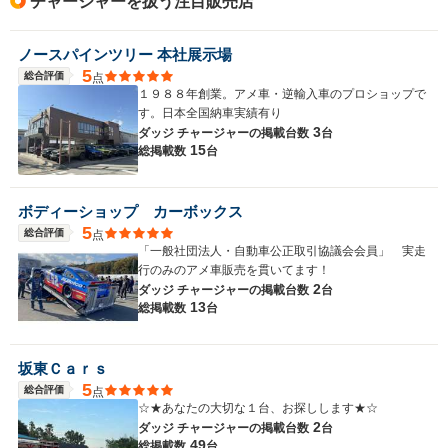
チャージャーを扱う注目販売店
ノースパインツリー 本社展示場
5
総合評価
点
１９８８年創業。アメ車・逆輸入車のプロショップで
す。日本全国納車実績有り
3
ダッジ チャージャーの
掲載台数
台
15
総掲載数
台
ボディーショップ カーボックス
5
総合評価
点
「一般社団法人・自動車公正取引協議会会員」 実走
行のみのアメ車販売を貫いてます！
2
ダッジ チャージャーの
掲載台数
台
13
総掲載数
台
坂東Ｃａｒｓ
5
総合評価
点
☆★あなたの大切な１台、お探しします★☆
2
ダッジ チャージャーの
掲載台数
台
49
総掲載数
台