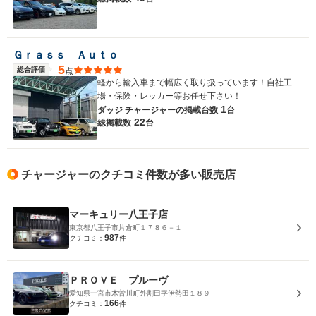
Ｇｒａｓｓ Ａｕｔｏ
5
総合評価
点
軽から輸入車まで幅広く取り扱っています！自社工
場・保険・レッカー等お任せ下さい！
1
ダッジ チャージャーの
掲載台数
台
22
総掲載数
台
チャージャーのクチコミ件数が多い販売店
マーキュリー八王子店
東京都八王子市片倉町１７８６－１
987
クチコミ：
件
ＰＲＯＶＥ プルーヴ
愛知県一宮市木曽川町外割田字伊勢田１８９
166
クチコミ：
件