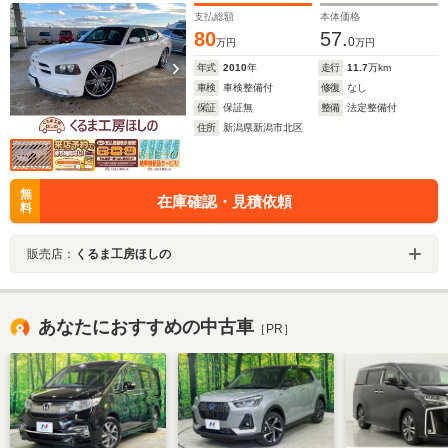
支払総額
本体価格
80
57.
0
万円
万円
年式
2010
年
走行
11.7
万km
車検
車検整備付
修復
なし
保証
保証無
整備
法定整備付
住所
新潟県新潟市北区
無
在庫確認・見積依頼
料
販売店：
くるま工房ほしの
あなたにおすすめの中古車
［PR］