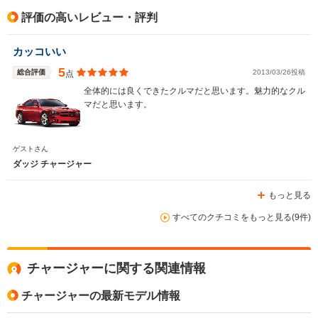
駆動方式
FR
FR、4WD
FR、4WD
評価の高いレビュー・評判
カッコいい
5
総合評価
2013/03/26投稿
点
全体的には良くできたクルマだと思います。魅力的なクル
マだと思います。
ゲストさん
ダッジ チャージャー
もっと見る
すべてのクチコミをもっと見る(9件)
チャージャーに関する関連情報
チャージャーの最新モデル情報