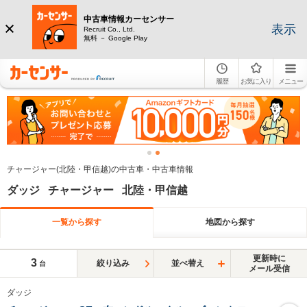
中古車情報カーセンサー
表示
Recruit Co., Ltd.
無料 － Google Play
履歴
お気に入り
メニュー
チャージャー(北陸・甲信越)の中古車・中古車情報
ダッジ チャージャー 北陸・甲信越
一覧から探す
地図から探す
更新時に
3
絞り込み
並べ替え
台
メール受信
ダッジ