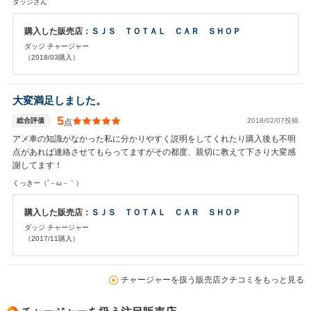
ダッジさん
^お店の雰囲気はアメリカ雑貨で溢れてましてアメ車好きにはたまらないで
す^ - ^これからもお世話になります^ - ^
購入した販売店：
ＳＪＳ ＴＯＴＡＬ ＣＡＲ ＳＨＯＰ
ダッジ チャージャー
（2018/03購入）
大変満足しました。
5
総合評価
2018/02/07投稿
点
アメ車の知識がなかった私に分かりやすく説明をしてくれたり購入後も不明
点があれば連絡させてもらってますがその都度、親切に教えて下さり大変感
謝してます！
くっきー（´－ω－｀）
購入した販売店：
ＳＪＳ ＴＯＴＡＬ ＣＡＲ ＳＨＯＰ
ダッジ チャージャー
（2017/11購入）
チャージャーを扱う販売店クチコミをもっと見る