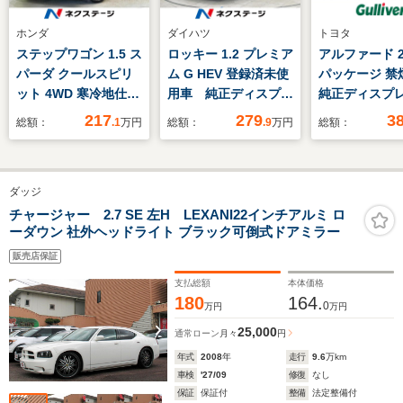
ホンダ
ダイハツ
トヨタ
ステップワゴン 1.5 ス
ロッキー 1.2 プレミア
アルファード 2.
パーダ クールスピリ
ム G HEV 登録済未使
パッケージ 
ット 4WD 寒冷地仕
用車 純正ディスプレ
純正ディスプ
様 純正ナビ バック
イオーディオ 全周囲
ディオ(フルセ
217
279
3
総額：
.1
万円
総額：
.9
万円
総額：
カメラ 後席モニタ
カメラ スマートアシ
CD・DVD・B
ー 両側電動スライ
スト レーダークルー
サウンド) 全
ド クルーズコントロ
ズコントロール シー
メラ デジタ
ダッジ
ール パドルシフト
トヒーター LEDヘッ
ーミラー ビ
アイドリングストッ
ドライト 純正17イ
ETC シート
チャージャー 2.7 SE 左H LEXANI22インチアルミ ロ
ーダウン 社外ヘッドライト ブラック可倒式ドアミラー
プ オートエアコン
ンチアルミ クリアラ
ー ベンチレ
リアクーラー/ヒータ
ンスソナー スマート
ン ステアリ
販売店保証
ー スマートキー
キー
ター
支払総額
本体価格
180
164.
0
万円
万円
25,000
通常ローン
月々
円
年式
2008
年
走行
9.6
万km
車検
'27/09
修復
なし
保証
保証付
整備
法定整備付