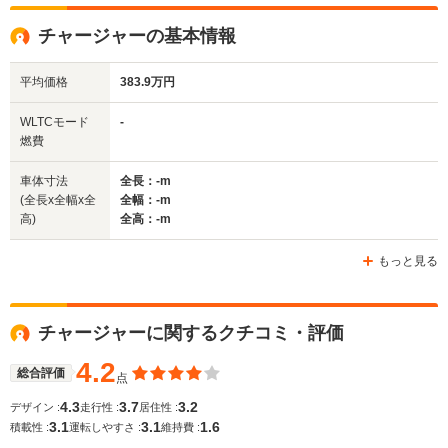
全高
全高
-m
-m
-
チャージャーの基本情報
平均価格
383.9万円
全幅
全幅
サイズ
-m
-m
-
全長
全長
WLTCモード
-
(全長x全幅x全高)
-m
-m
燃費
車体寸法
全長：-m
(全長x全幅x全
全幅：-m
ホイールベース
ホイールベース
ホイー
高)
全高：-m
-m
-m
もっと見る
WLTCモード
チャージャーに関するクチコミ・評価
-
-
-
燃費
4.2
総合評価
点
4.3
3.7
3.2
デザイン :
走行性 :
居住性 :
3.1
3.1
1.6
排気量
3500～6400cc
2700～6100cc
3600～57
積載性 :
運転しやすさ :
維持費 :