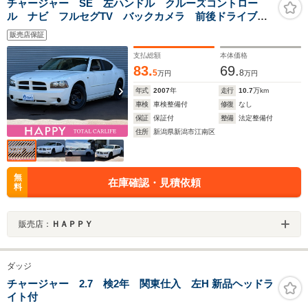
チャージャー SE 左ハンドル クルーズコントロー
ル ナビ フルセグTV バックカメラ 前後ドライブレ
コーダー ETC Bluetooth デュアルエアバッグ
販売店保証
支払総額
本体価格
83.
69.
5
8
万円
万円
年式
2007
年
走行
10.7
万km
車検
車検整備付
修復
なし
保証
保証付
整備
法定整備付
住所
新潟県新潟市江南区
無
在庫確認・見積依頼
料
販売店：
ＨＡＰＰＹ
ダッジ
チャージャー 2.7 検2年 関東仕入 左H 新品ヘッドラ
イト付