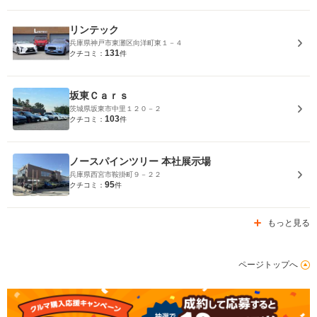
リンテック
兵庫県神戸市東灘区向洋町東１－４
131
クチコミ：
件
坂東Ｃａｒｓ
茨城県坂東市中里１２０－２
103
クチコミ：
件
ノースパインツリー 本社展示場
兵庫県西宮市鞍掛町９－２２
95
クチコミ：
件
もっと見る
ページトップへ