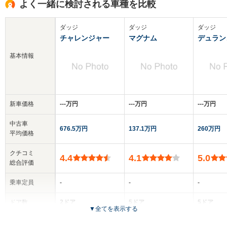
よく一緒に検討される車種を比較
ダッジ
ダッジ
ダッジ
チャレンジャー
マグナム
デュラン
基本情報
新車価格
‐‐‐万円
‐‐‐万円
‐‐‐万円
中古車
676.5万円
137.1万円
260万円
平均価格
クチコミ
4.4
4.1
5.0
総合評価
乗車定員
-
-
-
ドア数
2ドア
5ドア
5ドア
▼
全てを表示する