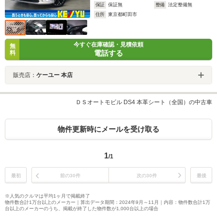
保証
保証無
整備
法定整備無
住所
東京都町田市
今すぐ在庫確認・見積依頼
無
電話する
料
販売店：
ケーユー 本店
ＤＳオートモビル DS4 本革シート（全国）の中古車
物件更新時にメールを受け取る
1
/1
最初
前の30件
次の30件
最後
※人気のクルマは平均1ヶ月で掲載終了
物件数合計1万台以上のメーカー｜算出データ期間：2024年9月～11月｜内容：物件数合計1万
台以上のメーカーのうち、掲載が終了した物件数が1,000台以上の場合