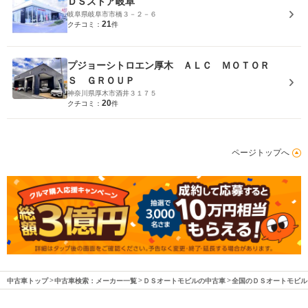
ＤＳストア岐阜
岐阜県岐阜市市橋３－２－６
21
クチコミ：
件
プジョーシトロエン厚木 ＡＬＣ ＭＯＴＯＲ
Ｓ ＧＲＯＵＰ
神奈川県厚木市酒井３１７５
20
クチコミ：
件
ページトップへ
中古車トップ
中古車検索：メーカー一覧
ＤＳオートモビルの中古車
全国のＤＳオートモビル