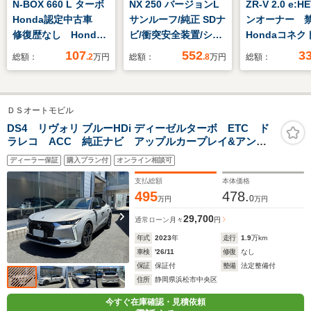
N-BOX 660 L ターボ
NX 250 バージョンL
ZR-V 2.0 e:H
Honda認定中古車
サンルーフ/純正 SDナ
ンオーナー 
修復歴なし Honda
ビ/衝突安全装置/シー
Hondaコネク
販売店全国保証1年
トエアコン/パノラミ
スプレイ ET
107
552
3
総額：
.2
万円
総額：
.8
万円
総額：
ワンオーナー 禁煙
ックビューモニター/
全周囲カメラ
車 7インチナビ バ
車線逸脱防止支援シス
ティブクルー
ックカメラ
テム/シート フルレザ
ロール Blue
ＤＳオートモビル
ETC2.0 前後ドラレ
ー/電動バックドア/ヘ
電動リアゲー
コ アダプティブクル
ッドランプ LED/USB
ヤレス充電器
DS4 リヴォリ ブルーHDi ディーゼルターボ ETC ド
ラレコ ACC 純正ナビ アップルカープレイ&アンド
ーズコントロール 両
ジャック
ルヒーター 
ロイドオート対応 LEDヘッドライト シートヒータ
側電動スライドドア
携
ディーラー保証
購入プラン付
オンライン相談可
ー ステアリングヒーター 19インチAW 電動リアゲー
ト
支払総額
本体価格
495
478.
0
万円
万円
29,700
通常ローン
月々
円
年式
2023
年
走行
1.9
万km
車検
'26/11
修復
なし
保証
保証付
整備
法定整備付
住所
静岡県浜松市中央区
今すぐ在庫確認・見積依頼