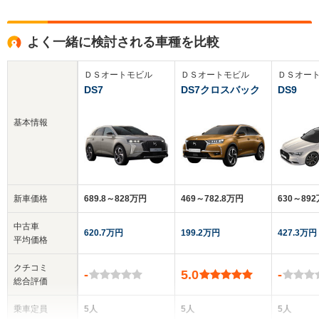
よく一緒に検討される車種を比較
ＤＳオートモビル
ＤＳオートモビル
ＤＳオー
DS7
DS7クロスバック
DS9
基本情報
新車価格
689.8～828万円
469～782.8万円
630～89
中古車
620.7万円
199.2万円
427.3万円
平均価格
クチコミ
-
5.0
-
総合評価
乗車定員
5人
5人
5人