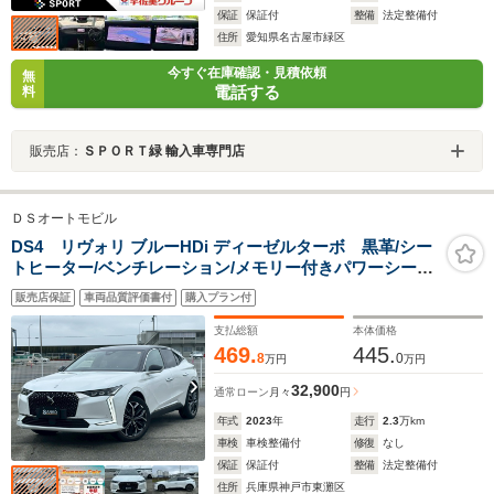
保証
保証付
整備
法定整備付
住所
愛知県名古屋市緑区
今すぐ在庫確認・見積依頼
無
電話する
料
販売店：
ＳＰＯＲＴ緑 輸入車専門店
ＤＳオートモビル
DS4 リヴォリ ブルーHDi ディーゼルターボ 黒革/シー
トヒーター/ベンチレーション/メモリー付きパワーシート/
ヘッドアップディスプレイ/全方位カメラ/ワイヤレス充電/
販売店保証
車両品質評価書付
購入プラン付
ブラインドスポットモニター/
支払総額
本体価格
469.
445.
8
0
万円
万円
32,900
通常ローン
月々
円
年式
2023
年
走行
2.3
万km
車検
車検整備付
修復
なし
保証
保証付
整備
法定整備付
住所
兵庫県神戸市東灘区