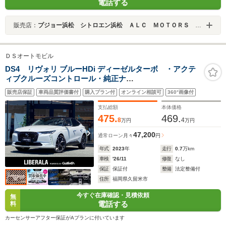
電話する
販売店：
プジョー浜松 シトロエン浜松 ＡＬＣ ＭＯＴＯＲＳ ＧＲＯＵＰ
ＤＳオートモビル
DS4 リヴォリ ブルーHDi ディーゼルターボ ・アクテ
ィブクルーズコントロール・純正ナ
ビ/Bluetooth/USB/carplay・全方位カメラ・黒革シート/
販売店保証
車両品質評価書付
購入プラン付
オンライン相談可
360°画像付
シートヒーター/エアシート・ドラレコ・ETC・純正
19AW・保証書・取扱説明書・LED
支払総額
本体価格
475.
469.
8
4
万円
万円
47,200
通常ローン
月々
円
年式
2023
年
走行
0.7
万km
車検
'26/11
修復
なし
保証
保証付
整備
法定整備付
住所
福岡県久留米市
今すぐ在庫確認・見積依頼
無
電話する
料
カーセンサーアフター保証がAプランに付いています