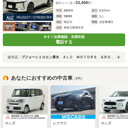
33,400
通常ローン
月々
円
年式
2023
年
走行
3.3
万km
車検
'28/03
修復
なし
保証
保証付
整備
法定整備付
住所
神奈川県厚木市
今すぐ在庫確認・見積依頼
電話する
販売店：
プジョーシトロエン厚木 ＡＬＣ ＭＯＴＯＲＳ ＧＲＯＵＰ
あなたにおすすめの中古車
［PR］
ホンダ
レクサス
ホンダ