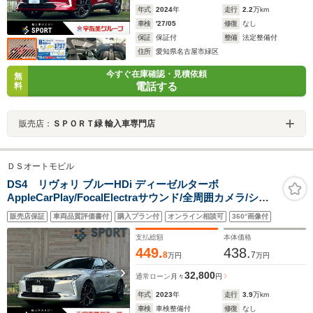
年式
2024
年
走行
2.2
万km
車検
'27/05
修復
なし
保証
保証付
整備
法定整備付
住所
愛知県名古屋市緑区
今すぐ在庫確認・見積依頼
無
電話する
料
販売店：
ＳＰＯＲＴ緑 輸入車専門店
ＤＳオートモビル
DS4 リヴォリ ブルーHDi ディーゼルターボ
AppleCarPlay/FocalElectraサウンド/全周囲カメラ/シー
トヒーター&ベンチレーション/ステアリングヒーター/電
販売店保証
車両品質評価書付
購入プラン付
オンライン相談可
360°画像付
動リアゲート/ブラインドスポットモニター/メモリー付き
パワーシート
支払総額
本体価格
449.
438.
8
7
万円
万円
32,800
通常ローン
月々
円
年式
2023
年
走行
3.9
万km
車検
車検整備付
修復
なし