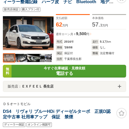
ィーラー整備記録 ハーフ皮 ナビ Bluetooth 地デ
ジ バックモニター USB ETC プッシュスタート
販売店保証
購入プラン付
取説 保証書 メンテナンスノート 法定24ヵ月点検
エンジンオイル交換
支払総額
本体価格
62
57.
3
万円
万円
9,500
通常ローン
月々
円
年式
2016
年
走行
5.1
万km
車検
'28/08
修復
なし
保証
保証付
整備
法定整備付
住所
千葉県長生郡
今すぐ在庫確認・見積依頼
無
電話する
料
販売店：
ＥＸＦＥＥＬ 長生店
ＤＳオートモビル
DS4 リヴォリ ブルーHDi ディーゼルターボ 正規D認
定中古車 社用車アップ 保証 禁煙
ディーラー保証
オンライン相談可