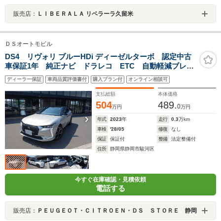
販売店：
ＬＩＢＥＲＡＬＡ リベラーラ久留米
ＤＳオートモビル
DS4 リヴォリ ブルーHDi ディーゼルターボ 認定中古
車保証1年 純正ナビ ドラレコ ETC 自動軽減ブレー
キ LEDヘッドライト バックカメラ カープレイ&アン
ディーラー保証
車両品質評価書付
購入プラン付
オンライン相談可
ドロイドオート ACC 障害物センサー
支払総額
本体価格
504
489.
0
万円
万円
年式
2023
年
走行
0.3
万km
車検
'28/05
修復
なし
保証
保証付
整備
法定整備付
住所
静岡県静岡市駿河区
今すぐ在庫確認・見積依頼
電話する
販売店：
ＰＥＵＧＥＯＴ・ＣＩＴＲＯＥＮ・ＤＳ ＳＴＯＲＥ 静岡