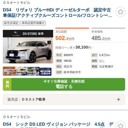
ＤＳオートモビル
DS4 リヴォリ ブルーHDi ディーゼルターボ 認定中古
車保証/アクティブクルーズコントロール/フロントシート
ヒーター/フロントシートベンチレーション/ステアリング
販売店保証
車両品質評価書付
ヒーター/10インチタッチスクリーン/1オーナー/禁煙車
支払総額
本体価格
502.
485.
9
0
万円
万円
38,100
残価ローン
月々
円
年式
2023
年
走行
1.0
万km
車検
'26/11
修復
なし
保証
保証付
整備
法定整備付
住所
岐阜県岐阜市
今すぐ在庫確認・見積依頼
無
電話する
料
販売店：
ＤＳストア岐阜
ＤＳオートモビル
DS4 シック DS LED ヴィジョン パッケージ 4.5点 デ