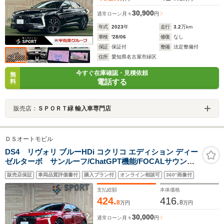
30,900
通常ローン
月々
円
年式
2023
年
走行
3.2
万km
車検
'28/06
修復
なし
保証
保証付
整備
法定整備付
住所
愛知県名古屋市緑区
今すぐ在庫確認・見積依頼
無
電話する
料
販売店：
ＳＰＯＲＴ緑 輸入車専門店
ＤＳオートモビル
DS4 リヴォリ ブルーHDi コクリコ エディション ディー
ゼルターボ サンルーフ/ChatGPT機能/FOCALサウン
ド/AppleCarPlay/シートベンチレーション/シートヒータ
販売店保証
車両品質評価書付
購入プラン付
オンライン相談可
360°画像付
ー/全方位カメラ/パワーシート/パワーバックドア/アダプ
ティブクルーズコントロール/ヘッドアップディスプレイ/
支払総額
本体価格
黒革シート
424.
416.
8
8
万円
万円
30,000
通常ローン
月々
円