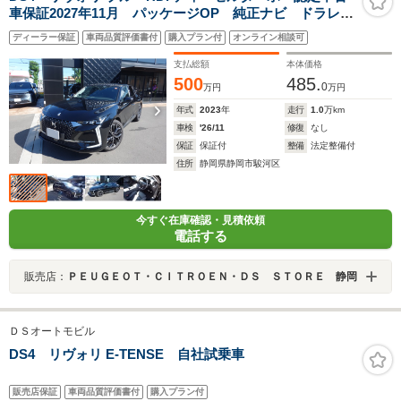
車保証2027年11月 パッケージOP 純正ナビ ドラレ
コ レーダー ETC 自動軽減ブレーキ LEDヘッドラ
ディーラー保証
車両品質評価書付
購入プラン付
オンライン相談可
イト バックカメラ カープレイ&アンドロイドオート
ACC
支払総額
本体価格
500
485.
0
万円
万円
年式
2023
年
走行
1.0
万km
車検
'26/11
修復
なし
保証
保証付
整備
法定整備付
住所
静岡県静岡市駿河区
今すぐ在庫確認・見積依頼
電話する
販売店：
ＰＥＵＧＥＯＴ・ＣＩＴＲＯＥＮ・ＤＳ ＳＴＯＲＥ 静岡
ＤＳオートモビル
DS4 リヴォリ E-TENSE 自社試乗車
販売店保証
車両品質評価書付
購入プラン付