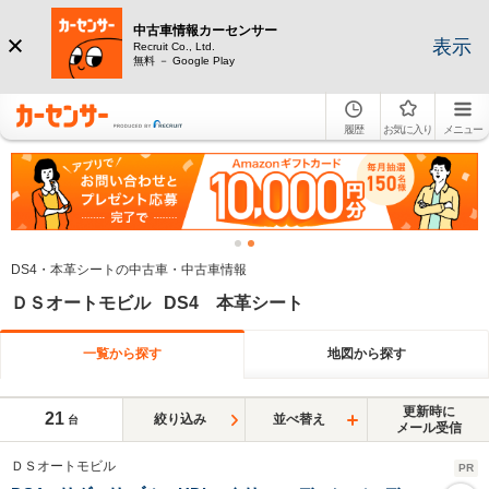
中古車情報カーセンサー
表示
Recruit Co., Ltd.
無料 － Google Play
履歴
お気に入り
メニュー
DS4・本革シートの中古車・中古車情報
ＤＳオートモビル DS4 本革シート
一覧から探す
地図から探す
更新時に
21
絞り込み
並べ替え
台
メール受信
ＤＳオートモビル
PR