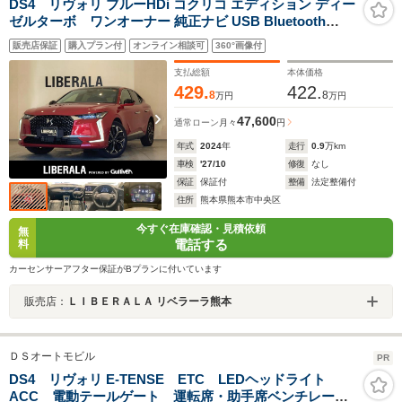
DS4 リヴォリ ブルーHDi コクリコ エディション ディー
ゼルターボ ワンオーナー 純正ナビ USB Bluetooth
AppleCarPlay ETC 360度カメラ バックカメラ パーキン
販売店保証
購入プラン付
オンライン相談可
360°画像付
グセンサー リアクロストラフィックアラート レーンキー
プアシスト アクティブセーフティブレーキ 純正19インチ
支払総額
本体価格
アルミ
429.
422.
8
8
万円
万円
47,600
通常ローン
月々
円
年式
2024
年
走行
0.9
万km
車検
'27/10
修復
なし
保証
保証付
整備
法定整備付
住所
熊本県熊本市中央区
今すぐ在庫確認・見積依頼
無
電話する
料
カーセンサーアフター保証がBプランに付いています
販売店：
ＬＩＢＥＲＡＬＡ リベラーラ熊本
ＤＳオートモビル
PR
DS4 リヴォリ E-TENSE ETC LEDヘッドライト
ACC 電動テールゲート 運転席・助手席ベンチレーシ