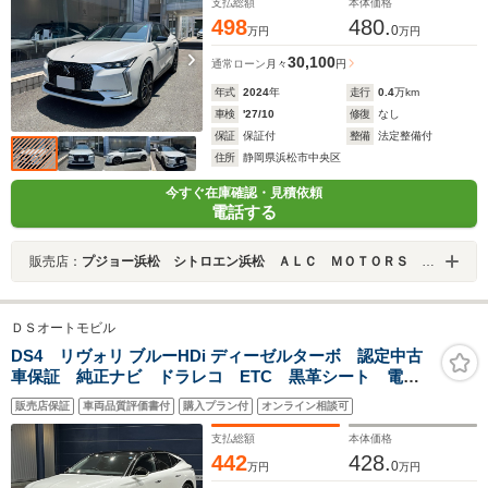
支払総額
本体価格
498
480.
0
万円
万円
30,100
通常ローン
月々
円
年式
2024
年
走行
0.4
万km
車検
'27/10
修復
なし
保証
保証付
整備
法定整備付
住所
静岡県浜松市中央区
今すぐ在庫確認・見積依頼
電話する
販売店：
プジョー浜松 シトロエン浜松 ＡＬＣ ＭＯＴＯＲＳ ＧＲＯＵＰ
ＤＳオートモビル
DS4 リヴォリ ブルーHDi ディーゼルターボ 認定中古
車保証 純正ナビ ドラレコ ETC 黒革シート 電動
シート ランバーサポート シートヒーター 電動テー
販売店保証
車両品質評価書付
購入プラン付
オンライン相談可
ルゲート ACC レーンキープ スマートキー 全方向
カメラ 純正19AW LEDヘッドライト
支払総額
本体価格
442
428.
0
万円
万円