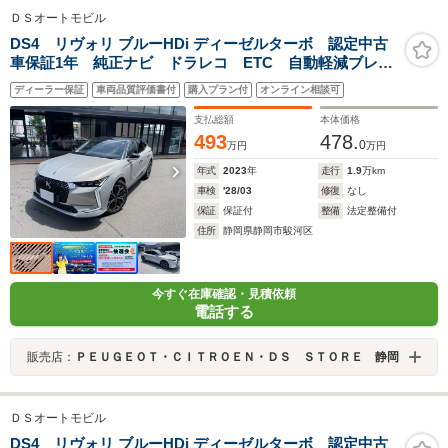
ＤＳオートモビル
DS4 リヴォリ ブルーHDi ディーゼルターボ 認定中古
車保証1年 純正ナビ ドラレコ ETC 自動軽減ブレー
キ LEDヘッドライト バック&フロントカメラ 電動テ
ディーラー保証
車両品質評価書付
購入プラン付
オンライン相談可
ールゲート ACC
支払総額
本体価格
493
478.
0
万円
万円
年式
2023
年
走行
1.9
万km
車検
'28/03
修復
なし
保証
保証付
整備
法定整備付
住所
静岡県静岡市駿河区
今すぐ在庫確認・見積依頼
電話する
販売店：
ＰＥＵＧＥＯＴ・ＣＩＴＲＯＥＮ・ＤＳ ＳＴＯＲＥ 静岡
ＤＳオートモビル
DS4 リヴォリ ブルーHDi ディーゼルターボ 認定中古