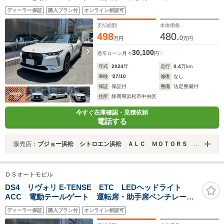
ョン ステアリングヒーター プラグインハイブリッド
ディーラー保証
購入プラン付
オンライン相談可
支払総額
本体価格
498
480.
0
万円
万円
30,100
通常ローン
月々
円
年式
2024
年
走行
0.4
万km
車検
'27/10
修復
なし
保証
保証付
整備
法定整備付
住所
静岡県浜松市中央区
今すぐ在庫確認・見積依頼
電話する
販売店：
プジョー浜松 シトロエン浜松 ＡＬＣ ＭＯＴＯＲＳ ＧＲＯＵＰ
ＤＳオートモビル
DS4 リヴォリ E-TENSE ETC LEDヘッドライト
ACC 電動テールゲート 運転席・助手席ベンチレーシ
ョン ステアリングヒーター プラグインハイブリッド
ディーラー保証
購入プラン付
オンライン相談可