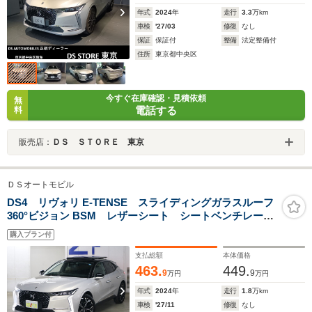
年式
2024
年
走行
3.3
万km
車検
'27/03
修復
なし
保証
保証付
整備
法定整備付
住所
東京都中央区
今すぐ在庫確認・見積依頼
無
電話する
料
販売店：
ＤＳ ＳＴＯＲＥ 東京
ＤＳオートモビル
DS4 リヴォリ E-TENSE スライディングガラスルーフ
360°ビジョン BSM レザーシート シートベンチレーシ
ョン ステアヒーター パワーバックドア 10インチタ
購入プラン付
ッチスクリーン HUD ETC2.0 ワイヤレス充電 マト
リクスLEDビジョン
支払総額
本体価格
463.
449.
9
9
万円
万円
年式
2024
年
走行
1.8
万km
車検
'27/11
修復
なし