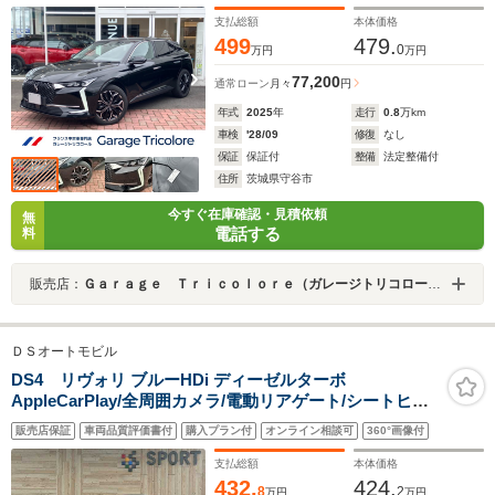
支払総額
本体価格
499
479.
0
万円
万円
77,200
通常ローン
月々
円
年式
2025
年
走行
0.8
万km
車検
'28/09
修復
なし
保証
保証付
整備
法定整備付
住所
茨城県守谷市
今すぐ在庫確認・見積依頼
無
電話する
料
販売店：
Ｇａｒａｇｅ Ｔｒｉｃｏｌｏｒｅ（ガレージトリコロール）
ＤＳオートモビル
DS4 リヴォリ ブルーHDi ディーゼルターボ
AppleCarPlay/全周囲カメラ/電動リアゲート/シートヒー
ター&ベンチレーション/ステアリングヒーター/ワイヤレ
販売店保証
車両品質評価書付
購入プラン付
オンライン相談可
360°画像付
ス充電/ブラインドスポットモニター/ヘッドアップディス
プレイ/パドルシフト
支払総額
本体価格
432.
424.
8
2
万円
万円