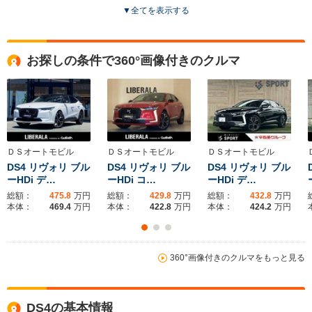
▼
全てを表示する
ドア数
5ドア
5ドア
4ドア
全高
全高
全
お探しの条件で360°画像付きのクルマ
1.66m
1.64m
1.
全幅
全幅
全
サイズ
1.9m
1.9m
1.
全長
全長
(全長x全幅x全高)
4.59m
4.59m
4.
ＤＳオートモビル
ＤＳオートモビル
ＤＳオートモビル
DS4 リヴォリ ブル
DS4 リヴォリ ブル
DS4 リヴォリ ブル
ーHDi デ…
ーHDi コ…
ーHDi デ…
総額：
475.8
万円
総額：
429.8
万円
総額：
432.8
万円
ホイールベース
ホイールベース
ホイー
本体：
469.4
万円
本体：
422.8
万円
本体：
424.2
万円
-m
-m
13.9～15.8km/L
13.9～16.4km/L
14.4～16.
└市街地:10.5～
└市街地:10.5～
└市街地:1
360°画像付きのクルマをもっと見る
12.5km/L
13.4km/L
12.1km/L
WLTCモード
└郊外:13.8～
└郊外:13.8～
└郊外:14.
燃費
16.7km/L
15.9km/L
16.8km/L
DS4の基本情報
└高速道路:15.5～
└高速道路:15.5～
└高速道路: