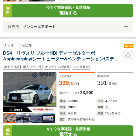
今すぐ在庫確認・見積依頼
無
電話する
料
販売店：
サンコーエアポート
ＤＳオートモビル
NEW
DS4 リヴォリ ブルーHDi ディーゼルターボ
Applecarplay/シートヒーター&ベンチレーション/ステア
リングヒーター/電動リアゲート/ヘッドアップディスプレ
販売店保証
購入プラン付
オンライン相談可
360°画像付
イ/デジタルインナーミラー/ブラインドスポットモニター/
ワイヤレス充電
支払総額
本体価格
399.
391.
8
3
万円
万円
28,900
通常ローン
月々
円
年式
2023
年
走行
4.7
万km
車検
'28/05
修復
なし
保証
保証付
整備
法定整備付
住所
愛知県名古屋市緑区
今すぐ在庫確認・見積依頼
無
電話する
料