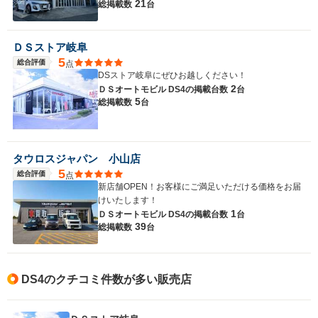
21
総掲載数
台
ＤＳストア岐阜
5
総合評価
点
DSストア岐阜にぜひお越しください！
2
ＤＳオートモビル DS4の
掲載台数
台
5
総掲載数
台
タウロスジャパン 小山店
5
総合評価
点
新店舗OPEN！お客様にご満足いただける価格をお届
けいたします！
1
ＤＳオートモビル DS4の
掲載台数
台
39
総掲載数
台
DS4のクチコミ件数が多い販売店