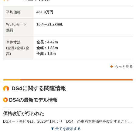
17.0km/L
18.6km/L
18.0km/L
平均価格
461.9万円
排気量
1598cc
1598～1997cc
1598cc
WLTCモード
16.4～21.2km/L
駆動方式
FF、4WD
FF、4WD
FF
燃費
車体寸法
全長：4.42m
(全長x全幅x全
全幅：1.83m
高)
全高：1.5m
もっと見る
DS4に関する関連情報
DS4の最新モデル情報
価格改訂が行われた
DSオートモビルは、2026年1月より「DS4」の車両本体価格を改定することを発表した。急激な円安や製造コスト、物流コストの高騰に対応するための価格改定となっている。（2026.1）
全てを表示する