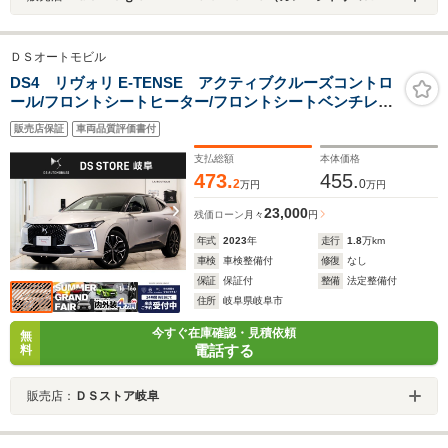
ＤＳオートモビル
DS4 リヴォリ E-TENSE アクティブクルーズコントロ
ール/フロントシートヒーター/フロントシートベンチレー
ション/ステアリングヒーター/10インチタッチスクリー
販売店保証
車両品質評価書付
ン/19インチアルミホイール
支払総額
本体価格
473.
455.
2
0
万円
万円
23,000
残価ローン
月々
円
年式
2023
年
走行
1.8
万km
車検
車検整備付
修復
なし
保証
保証付
整備
法定整備付
住所
岐阜県岐阜市
今すぐ在庫確認・見積依頼
無
電話する
料
販売店：
ＤＳストア岐阜