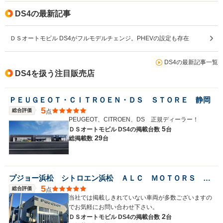
DS4の最新記事
ＤＳオートモビル DS4がフルモデルチェンジ。PHEVの設定も存在
DS4の最新記事一覧
DS4を扱う注目販売店
ＰＥＵＧＥＯＴ・ＣＩＴＲＯＥＮ・ＤＳ ＳＴＯＲＥ 静岡
5
総合評価
点
PEUGEOT、CITROEN、DS 正規ディーラー！
5
ＤＳオートモビル DS4の
掲載台数
台
29
総掲載数
台
プジョー浜松 シトロエン浜松 ＡＬＣ ＭＯＴＯＲＳ ＧＲＯＵＰ
5
総合評価
点
当社では掲載しきれていない車両が多数ございますの
でお気軽にお問い合わせ下さい。
2
ＤＳオートモビル DS4の
掲載台数
台