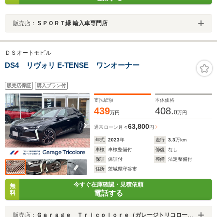
販売店：
ＳＰＯＲＴ緑 輸入車専門店
ＤＳオートモビル
DS4 リヴォリ E-TENSE ワンオーナー
販売店保証
購入プラン付
支払総額
本体価格
439
408.
0
万円
万円
63,800
通常ローン
月々
円
年式
2023
年
走行
3.3
万km
車検
車検整備付
修復
なし
保証
保証付
整備
法定整備付
住所
茨城県守谷市
今すぐ在庫確認・見積依頼
無
電話する
料
販売店：
Ｇａｒａｇｅ Ｔｒｉｃｏｌｏｒｅ（ガレージトリコロール）