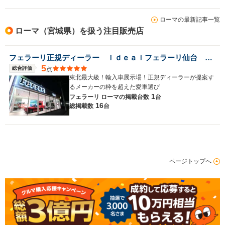
ローマの最新記事一覧
ローマ（宮城県）を扱う注目販売店
フェラーリ正規ディーラー ｉｄｅａｌフェラーリ仙台 正規サービスセンター
5
総合評価
点
東北最大級！輸入車展示場！正規ディーラーが提案す
るメーカーの枠を超えた愛車選び
1
フェラーリ ローマの
掲載台数
台
16
総掲載数
台
ページトップへ