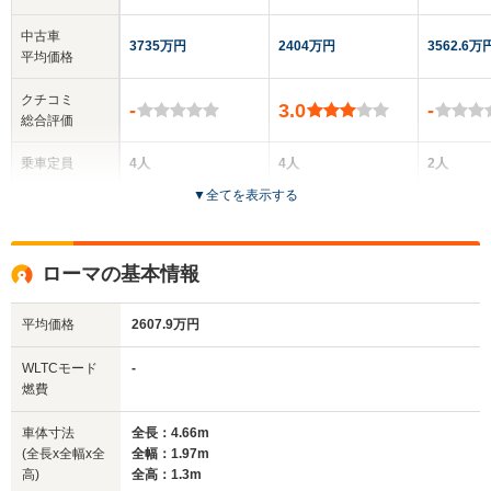
中古車
3735万円
2404万円
3562.6万
平均価格
クチコミ
-
3.0
-
総合評価
乗車定員
4人
4人
2人
▼
全てを表示する
ドア数
2ドア
2ドア
2ドア
全高
全高
全
ローマの基本情報
1.31m
1.32m
1.
平均価格
2607.9万円
全幅
全幅
全
WLTCモード
-
サイズ
1.97m
1.94m
1.
燃費
全長
全長
(全長x全幅x全高)
4.66m
4.59m
4.
車体寸法
全長：4.66m
(全長x全幅x全
全幅：1.97m
高)
全高：1.3m
ホイールベース
ホイールベース
ホイー