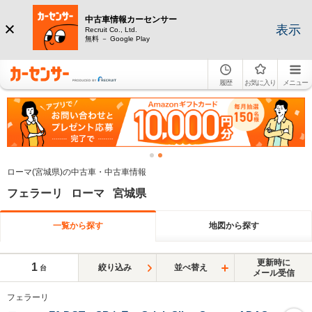
中古車情報カーセンサー
表示
Recruit Co., Ltd.
無料 － Google Play
履歴
お気に入り
メニュー
ローマ(宮城県)の中古車・中古車情報
フェラーリ ローマ 宮城県
一覧から探す
地図から探す
更新時に
1
絞り込み
並べ替え
台
メール受信
フェラーリ