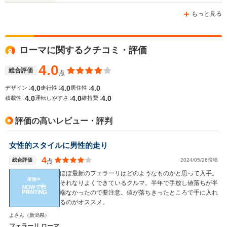
-m
-m
もっと見る
ローマに関するクチコミ・評価
WLTCモード
-
-
-
燃費
4.0
総合評価
点
4.0
4.0
4.0
デザイン :
走行性 :
居住性 :
4.0
4.0
4.0
積載性 :
運転しやすさ :
維持費 :
排気量
3855cc
3855cc
2992cc
評価の高いレビュー・評判
駆動方式
FR
FR
MR
女性的スタイルに男性的走り
4
総合評価
2024/05/26投稿
点
ほぼ最新のフェラーリはどのようなものかと思って入手。
それなりよくできているクルマ。半年で手放し値落ちが半
端なかったので要注意。値が落ちきったところで手に入れ
るのがオススメ。
よさん
（新潟県）
フェラーリ ローマ