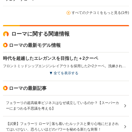
すべてのクチコミをもっと見る(1件)
ローマに関する関連情報
ローマの最新モデル情報
時代を超越したエレガンスを目指した＋2クーペ
フロントミッドシップエンジンレイアウトを採用した2+2クーペ。洗練されたプロポーションと時代を超越したデザインに加え、比類のないパフォーマンスとハンドリングも実現させている。独自のパフォーマンスとスタイルは、1950～60年代のローマを特徴づけるような、気ままで楽しい当時の生活スタイルを表現したもの。エンジンは、最高出力620ps／最大トルク760N・mを発生する、3.8L V8ターボで、新設計の8速デュアルクラッチミッションとの組み合わせで、0-100km/h加速3.4秒、最高速度320km/hを実現している。リアウインドウに組み込まれた可動式のリアスポイラーが圧倒的なダウンフォースを確保。セグメントで最も優れたパワーウェイトレシオを誇る。（2020.4）
全てを表示する
ローマの最新記事
フェラーリの超高級車ビジネスはなぜ成立しているのか？【スーパーカ
ーにまつわる不思議を考える】
【試乗】フェラーリ ローマ│落ち着いたルックスと乗り心地にだまされ
てはいけない、恐ろしいほどのパワーを秘める新たな刺客！