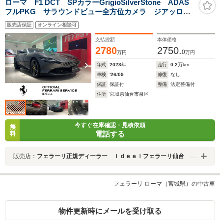
ローマ F1 DCT SPカラーGrigioSilverStone ADAS
フルPKG サラウンドビュー全方位カメラ ジアッロイ
エローブレーキ AppleCarPlay アクティブマトリクス
販売店保証
オンライン相談可
LED ブラックスポーツエグゾースト フルラッピング
支払総額
本体価格
2780
2750.
0
万円
万円
年式
2023
年
走行
0.2
万km
車検
'26/09
修復
なし
保証
保証付
整備
法定整備付
住所
宮城県仙台市泉区
今すぐ在庫確認・見積依頼
無
電話する
料
販売店：
フェラーリ正規ディーラー ｉｄｅａｌフェラーリ仙台 正規サービスセンター
フェラーリ ローマ（宮城県）の中古車
物件更新時にメールを受け取る