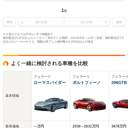
1
/1
最初
前の30件
次の30件
最後
※人気のクルマは平均1ヶ月で掲載終了
物件数合計1万台以上のメーカー｜算出データ期間：2024年9月～11月｜内容：物件数合計1万
台以上のメーカーのうち、掲載が終了した物件数が1,000台以上の場合
よく一緒に検討される車種を比較
フェラーリ
フェラーリ
フェラー
ローマスパイダー
ポルトフィーノ
296GTB
基本情報
新車価格
‐‐‐万円
2530～2631万円
3678万円