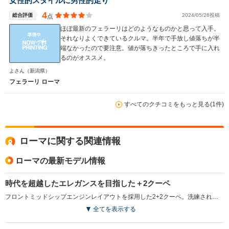
女性的スタイルに男性的走り
4
総合評価
2024/05/26投稿
点
ほぼ最新のフェラーリはどのようなものかと思って入手。
それなりよくできているクルマ。半年で手放し値落ちが半
端なかったので要注意。値が落ちきったところで手に入れ
るのがオススメ。
よさん
（新潟県）
フェラーリ ローマ
すべてのクチコミをもっと見る(1件)
ローマに関する関連情報
ローマの最新モデル情報
時代を超越したエレガンスを目指した＋2クーペ
フロントミッドシップエンジンレイアウトを採用した2+2クーペ。洗練されたプロポーションと時代を超越したデザインに加え、比類のないパフォーマンスとハンドリングも実現させている。独自のパフォーマンスとスタイルは、1950～60年代のローマを特徴づけるような、気ままで楽しい当時の生活スタイルを表現したもの。エンジンは、最高出力620ps／最大トルク760N・mを発生する、3.8L V8ターボで、新設計の8速デュアルクラッチミッションとの組み合わせで、0-100km/h加速3.4秒、最高速度320km/hを実現している。リアウインドウに組み込まれた可動式のリアスポイラーが圧倒的なダウンフォースを確保。セグメントで最も優れたパワーウェイトレシオを誇る。（2020.4）
全てを表示する