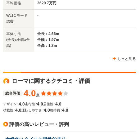
平均価格
2629.7万円
全幅
全幅
全
WLTCモード
-
サイズ
1.97m
1.94m
1.
燃費
全長
全長
(全長x全幅x全高)
4.66m
4.59m
4.
車体寸法
全長：4.66m
(全長x全幅x全
全幅：1.97m
高)
全高：1.3m
ホイールベース
ホイールベース
ホイー
-m
-m
もっと見る
ローマに関するクチコミ・評価
WLTCモード
-
-
-
燃費
4.0
総合評価
点
4.0
4.0
4.0
デザイン :
走行性 :
居住性 :
4.0
4.0
4.0
積載性 :
運転しやすさ :
維持費 :
排気量
3855cc
3855cc
2992cc
評価の高いレビュー・評判
駆動方式
FR
FR
MR