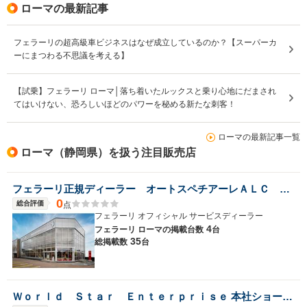
ローマの最新記事
フェラーリの超高級車ビジネスはなぜ成立しているのか？【スーパーカ
ーにまつわる不思議を考える】
【試乗】フェラーリ ローマ│落ち着いたルックスと乗り心地にだまされ
てはいけない、恐ろしいほどのパワーを秘める新たな刺客！
ローマの最新記事一覧
ローマ（静岡県）を扱う注目販売店
フェラーリ正規ディーラー オートスペチアーレＡＬＣ ＭＯＴＯＲＳ ＧＲＯＵＰ
0
総合評価
点
フェラーリ オフィシャル サービスディーラー
4
フェラーリ ローマの
掲載台数
台
35
総掲載数
台
Ｗｏｒｌｄ Ｓｔａｒ Ｅｎｔｅｒｐｒｉｓｅ 本社ショールーム