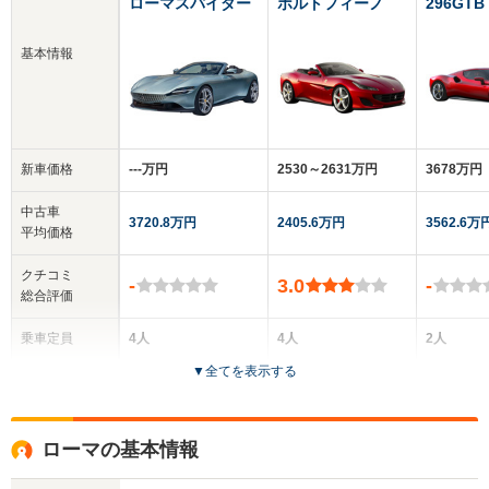
ローマスパイダー
ポルトフィーノ
296GTB
基本情報
新車価格
‐‐‐万円
2530～2631万円
3678万円
中古車
3720.8万円
2405.6万円
3562.6万
平均価格
クチコミ
-
3.0
-
総合評価
乗車定員
4人
4人
2人
▼
全てを表示する
ドア数
2ドア
2ドア
2ドア
全高
全高
全
ローマの基本情報
1.31m
1.32m
1.