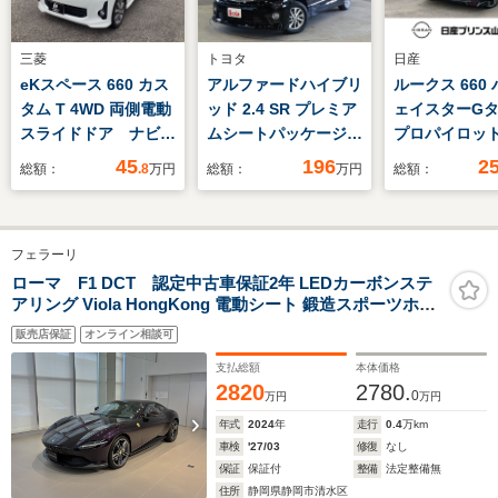
三菱
トヨタ
日産
eKスペース 660 カス
アルファードハイブリ
ルークス 660
タム T 4WD 両側電動
ッド 2.4 SR プレミア
ェイスターG
スライドドア ナビ
ムシートパッケージ
プロパイロット
TV バックカメラ
4WD Wサンルーフ/後
ィション ETC
45
196
2
総額：
.8
万円
総額：
万円
総額：
席モニター/黒革電動
ライブレコー
シート/シートヒータ
周囲カメラ・
ー/クルーズコントロ
ロット・シー
フェラーリ
ール/クリアランスソ
ー・ハンドル
ナー/100V電源/純正ナ
ー・SOSコー
ローマ F1 DCT 認定中古車保証2年 LEDカーボンステ
アリング Viola HongKong 電動シート 鍛造スポーツホイ
ビ/地デジ/バックカメ
ール
ラ/電動リアゲー
販売店保証
オンライン相談可
ト/HIDオートライト/
支払総額
本体価格
純正AW
2820
2780.
0
万円
万円
年式
2024
年
走行
0.4
万km
車検
'27/03
修復
なし
保証
保証付
整備
法定整備無
住所
静岡県静岡市清水区