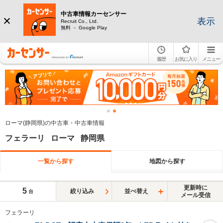
中古車情報カーセンサー
表示
Recruit Co., Ltd.
無料 － Google Play
履歴
お気に入り
メニュー
ローマ(静岡県)の中古車・中古車情報
フェラーリ ローマ 静岡県
一覧から探す
地図から探す
更新時に
5
絞り込み
並べ替え
台
メール受信
フェラーリ