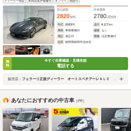
ディーラー保証
車両品質評価書付
オンライン相談可
クスポーツエキゾーストパイプ ベンチレーテッドフル
電動シート
支払総額
本体価格
2820
2780.
0
万円
万円
年式
2023
年
走行
0.2
万km
車検
車検整備付
修復
なし
保証
保証付
整備
法定整備付
住所
静岡県静岡市清水区
今すぐ在庫確認・見積依頼
無
電話する
料
販売店：
フェラーリ正規ディーラー オートスペチアーレＡＬＣ ＭＯＴＯＲＳ ＧＲＯＵＰ
あなたにおすすめの中古車
［PR］