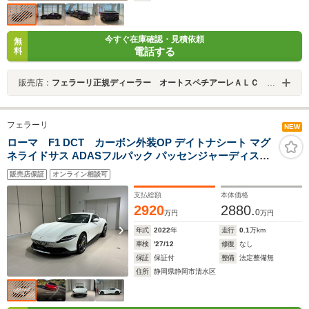
今すぐ在庫確認・見積依頼
無
電話する
料
販売店：
フェラーリ正規ディーラー オートスペチアーレＡＬＣ ＭＯＴＯＲＳ ＧＲＯＵＰ
フェラーリ
NEW
ローマ F1 DCT カーボン外装OP デイトナシート マグ
ネライドサス ADASフルパック パッセンジャーディスプ
レイ フル電動シート ブルーグレーアルカンターラ内装 認
販売店保証
オンライン相談可
定中古車保証
支払総額
本体価格
2920
2880.
0
万円
万円
年式
2022
年
走行
0.1
万km
車検
'27/12
修復
なし
保証
保証付
整備
法定整備無
住所
静岡県静岡市清水区