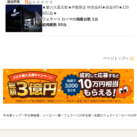
0
総合評価
点
★夏の大還元祭★件数限定 特別金利★頭金0円★120
回払迄★
1
フェラーリ ローマの
掲載台数
台
60
総掲載数
台
ページトップへ
中古車トップ
中古車検索：メーカー一覧
フェラーリの中古車
全国のフェラーリ
ローマの中