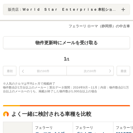
販売店：
Ｗｏｒｌｄ Ｓｔａｒ Ｅｎｔｅｒｐｒｉｓｅ 本社ショールーム
フェラーリ ローマ（静岡県）の中古車
物件更新時にメールを受け取る
1
/1
最初
前の30件
次の30件
最後
※人気のクルマは平均1ヶ月で掲載終了
物件数合計1万台以上のメーカー｜算出データ期間：2024年9月～11月｜内容：物件数合計1万
台以上のメーカーのうち、掲載が終了した物件数が1,000台以上の場合
よく一緒に検討される車種を比較
フェラーリ
フェラーリ
フェラー