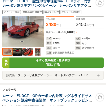
ローマ F1 DCT 認定中古車保証2年 LEDライト付き
カーボン製ステアリングホイール カーボンリアアクテ
ィブスポイラー 20インチグロスリキッドシルバーホイ
ディーラー保証
車両品質評価書付
購入プラン付
オンライン相談可
ール カーボンファイバーダッシュボード 跳馬ステッ
チ
支払総額
本体価格
2480
2450.
0
万円
万円
96,600
残価ローン
月々
円
年式
2021
年
走行
0.5
万km
車検
'27/03
修復
なし
保証
保証付
整備
法定整備付
住所
静岡県静岡市清水区
今すぐ在庫確認・見積依頼
無
電話する
料
販売店：
フェラーリ正規ディーラー オートスペチアーレＡＬＣ ＭＯＴＯＲＳ ＧＲＯＵＰ
フェラーリ
ローマ F1 DCT OPカーボン内外装 マグネライドサス
ペンション 認定中古保証付 マットブラックラッピン
グ 20インチ鍛造ダイヤモンドカットホイール ブラッ