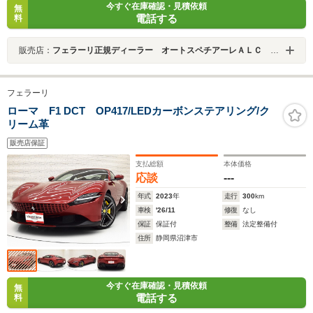
今すぐ在庫確認・見積依頼
無
電話する
料
販売店：
フェラーリ正規ディーラー オートスペチアーレＡＬＣ ＭＯＴＯＲＳ ＧＲＯＵＰ
フェラーリ
ローマ F1 DCT OP417/LEDカーボンステアリング/ク
リーム革
販売店保証
支払総額
本体価格
応談
---
年式
2023
年
走行
300
km
車検
'26/11
修復
なし
保証
保証付
整備
法定整備付
住所
静岡県沼津市
今すぐ在庫確認・見積依頼
無
電話する
料