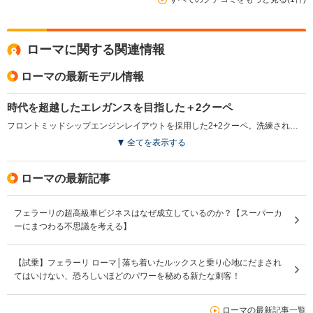
ローマに関する関連情報
ローマの最新モデル情報
時代を超越したエレガンスを目指した＋2クーペ
フロントミッドシップエンジンレイアウトを採用した2+2クーペ。洗練されたプロポーションと時代を超越したデザインに加え、比類のないパフォーマンスとハンドリングも実現させている。独自のパフォーマンスとスタイルは、1950～60年代のローマを特徴づけるような、気ままで楽しい当時の生活スタイルを表現したもの。エンジンは、最高出力620ps／最大トルク760N・mを発生する、3.8L V8ターボで、新設計の8速デュアルクラッチミッションとの組み合わせで、0-100km/h加速3.4秒、最高速度320km/hを実現している。リアウインドウに組み込まれた可動式のリアスポイラーが圧倒的なダウンフォースを確保。セグメントで最も優れたパワーウェイトレシオを誇る。（2020.4）
全てを表示する
ローマの最新記事
フェラーリの超高級車ビジネスはなぜ成立しているのか？【スーパーカ
ーにまつわる不思議を考える】
【試乗】フェラーリ ローマ│落ち着いたルックスと乗り心地にだまされ
てはいけない、恐ろしいほどのパワーを秘める新たな刺客！
ローマの最新記事一覧