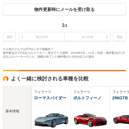
物件更新時にメールを受け取る
1
/1
最初
前の30件
次の30件
最後
※人気のクルマは平均1ヶ月で掲載終了
物件数合計1万台以上のメーカー｜算出データ期間：2024年9月～11月｜内容：物件数合計1万
台以上のメーカーのうち、掲載が終了した物件数が1,000台以上の場合
よく一緒に検討される車種を比較
フェラーリ
フェラーリ
フェラー
ローマスパイダー
ポルトフィーノ
296GTB
基本情報