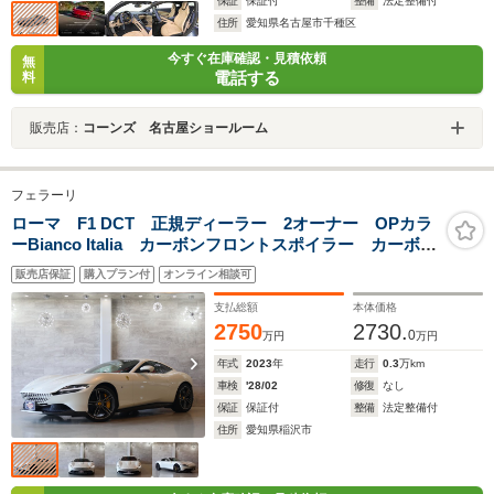
保証
保証付
整備
法定整備付
住所
愛知県名古屋市千種区
今すぐ在庫確認・見積依頼
無
電話する
料
販売店：
コーンズ 名古屋ショールーム
フェラーリ
ローマ F1 DCT 正規ディーラー 2オーナー OPカラ
ーBianco Italia カーボンフロントスポイラー カーボン
アンダードアカバー カーボンリアデュフューザー カ
販売店保証
購入プラン付
オンライン相談可
ーボンリアブートトリム カーボンLEDステアリング
支払総額
本体価格
2750
2730.
0
万円
万円
年式
2023
年
走行
0.3
万km
車検
'28/02
修復
なし
保証
保証付
整備
法定整備付
住所
愛知県稲沢市