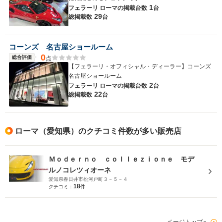
1
フェラーリ ローマの
掲載台数
台
29
総掲載数
台
コーンズ 名古屋ショールーム
0
総合評価
点
【フェラーリ・オフィシャル・ディーラー】コーンズ
名古屋ショールーム
2
フェラーリ ローマの
掲載台数
台
22
総掲載数
台
ローマ（愛知県）のクチコミ件数が多い販売店
Ｍｏｄｅｒｎｏ ｃｏｌｌｅｚｉｏｎｅ モデ
ルノコレツィオーネ
愛知県春日井市松河戸町３－５－４
18
クチコミ：
件
ページトップへ