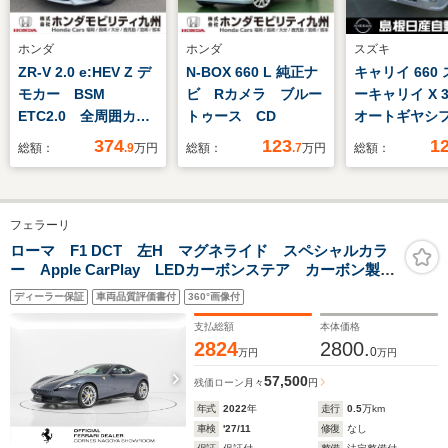
ホンダ
ホンダ
スズキ
ZR-V 2.0 e:HEV Z デ
N-BOX 660 L 純正ナ
キャリイ 660
モカー BSM
ビ Rカメラ ブルー
ーキャリイ X 
ETC2.0 全周囲カメ
トゥース CD
オートギヤシ
ラ
4WD 社外オ
374
123
1
総額：
.9
万円
総額：
.7
万円
総額：
フェラーリ
ローマ F1 DCT 左H マグネライド スペシャルカラ
ー Apple CarPlay LEDカーボンステア カーボン製F
スポイラー/ディフューザー/アウターシルカバー
ディーラー保証
車両品質評価書付
360°画像付
支払総額
本体価格
2824
2800.
0
万円
万円
57,500
残価ローン
月々
円
年式
2022
年
走行
0.5
万km
車検
'27/11
修復
なし