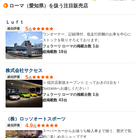
ローマ（愛知県）を扱う注目販売店
Ｌｕｆｔ
5
総合評価
点
ワンオーナー、記録簿付、低走行距離のお車を中心に
ストックを取りそろえております。
1
フェラーリ ローマの
掲載台数
台
18
総掲載数
台
株式会社サクセス
5
総合評価
点
☆ 稲沢店新規オープン☆ とっておきの1台を！
Successへお越しください！
1
フェラーリ ローマの
掲載台数
台
43
総掲載数
台
（株）ロッソオートスポーツ
4.9
総合評価
点
スーパーカーからお値うち輸入車まで揃う、贅沢で気
軽に楽しめるショップです