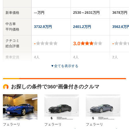
新車価格
‐‐‐万円
2530～2631万円
3678万円
中古車
3732.9万円
2401.2万円
3562.6万
平均価格
クチコミ
-
3.0
-
総合評価
乗車定員
4人
4人
2人
▼
全てを表示する
ドア数
2ドア
2ドア
2ドア
全高
全高
全
お探しの条件で360°画像付きのクルマ
1.31m
1.32m
1.
全幅
全幅
全
サイズ
1.97m
1.94m
1.
全長
全長
(全長x全幅x全高)
4.66m
4.59m
4.
フェラーリ
フェラーリ
フェラーリ