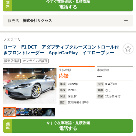
今すぐ在庫確認・見積依頼
無
電話する
料
販売店：
株式会社サクセス
フェラーリ
ローマ F1 DCT アダプティブクルーズコントロール付
きフロントレーダー AppleCarPlay イエローブレーキ
キャリパー ヘッドレスト跳馬カヴァリーノ刺繍 フ
販売店保証
オンライン相談可
ル電動シート前席
支払総額
本体価格
応談
---
年式
2022
年
走行
0.4
万km
車検
'27/08
修復
なし
保証
保証付
整備
法定整備付
住所
愛知県春日井市
今すぐ在庫確認・見積依頼
無
電話する
料