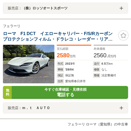
販売店：
（株）ロッソオートスポーツ
フェラーリ
ローマ F1 DCT イエローキャリパー・F/S/Rカーボン
プロテクションフィルム・ドラレコ・レーダー・リアス
モークフィルム・LED付カーボンファイバーステアリン
支払総額
本体価格
グ・パワーシート・ETC・バックカメラ・可変バルブリ
2580
2560.
モコン
0
万円
万円
年式
2023
年
走行
0.5
万km
車検
'28/04
修復
なし
保証
保証無
整備
法定整備付
住所
愛知県春日井市
今すぐ在庫確認・見積依頼
無
電話する
料
販売店：
ｍ．ｔ ＡＵＴＯ
フェラーリ ローマ（愛知県）の中古車