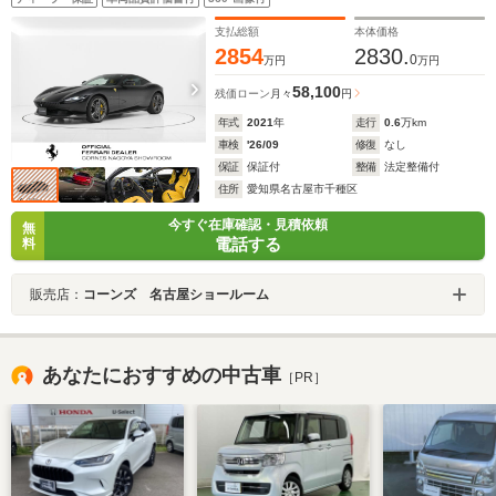
支払総額
本体価格
2854
2830.
0
万円
万円
58,100
残価ローン
月々
円
年式
2021
年
走行
0.6
万km
車検
'26/09
修復
なし
保証
保証付
整備
法定整備付
住所
愛知県名古屋市千種区
今すぐ在庫確認・見積依頼
無
電話する
料
販売店：
コーンズ 名古屋ショールーム
あなたにおすすめの中古車
［PR］