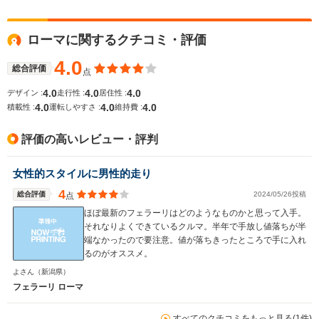
ローマに関するクチコミ・評価
4.0
総合評価
点
4.0
4.0
4.0
デザイン :
走行性 :
居住性 :
4.0
4.0
4.0
積載性 :
運転しやすさ :
維持費 :
評価の高いレビュー・評判
女性的スタイルに男性的走り
4
総合評価
2024/05/26投稿
点
ほぼ最新のフェラーリはどのようなものかと思って入手。
それなりよくできているクルマ。半年で手放し値落ちが半
端なかったので要注意。値が落ちきったところで手に入れ
るのがオススメ。
よさん
（新潟県）
フェラーリ ローマ
すべてのクチコミをもっと見る(1件)