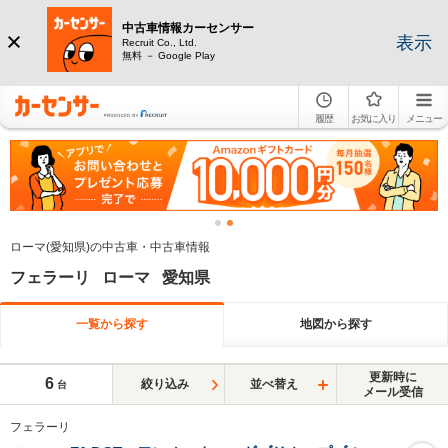
中古車情報カーセンサー
表示
Recruit Co., Ltd.
無料 － Google Play
履歴
お気に入り
メニュー
ローマ(愛知県)の中古車・中古車情報
フェラーリ ローマ 愛知県
一覧から探す
地図から探す
更新時に
6
絞り込み
並べ替え
台
メール受信
フェラーリ