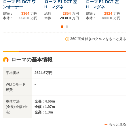
ローマ F1 DCT ワ
ローマ F1 DCT 左
ローマ F1 DCT 左
ンオーナー…
H マグネ…
H マグネ…
総額：
3364
万円
総額：
2854
万円
総額：
2824
万円
ホイールベース
ホイールベース
ホイー
本体：
3320.0
万円
本体：
2830.0
万円
本体：
2800.0
万円
-m
-m
360°画像付きのクルマをもっと見る
WLTCモード
-
-
-
燃費
ローマの基本情報
平均価格
2624.6万円
排気量
3855cc
3855cc
2992cc
WLTCモード
-
駆動方式
FR
FR
MR
燃費
車体寸法
全長：4.66m
(全長x全幅x全
全幅：1.97m
高)
全高：1.3m
もっと見る