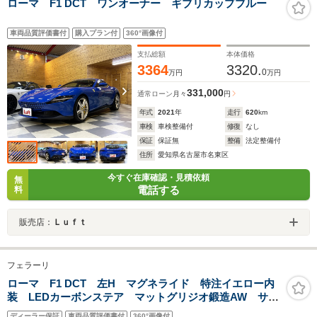
ローマ F1 DCT ワンオーナー ギブリカップブルー
車両品質評価書付
購入プラン付
360°画像付
支払総額
本体価格
3364
3320.
0
万円
万円
331,000
通常ローン
月々
円
年式
2021
年
走行
620
km
車検
車検整備付
修復
なし
保証
保証無
整備
法定整備付
住所
愛知県名古屋市名東区
今すぐ在庫確認・見積依頼
無
電話する
料
販売店：
Ｌｕｆｔ
フェラーリ
ローマ F1 DCT 左H マグネライド 特注イエロー内
装 LEDカーボンステア マットグリジオ鍛造AW サラ
ウンドビュー ブラックスポーツEX
ディーラー保証
車両品質評価書付
360°画像付