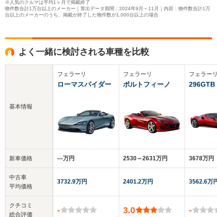
※人気のクルマは平均1ヶ月で掲載終了
物件数合計1万台以上のメーカー｜算出データ期間：2024年9月～11月｜内容：物件数合計1万
台以上のメーカーのうち、掲載が終了した物件数が1,000台以上の場合
よく一緒に検討される車種を比較
フェラーリ
フェラーリ
フェラー
ローマスパイダー
ポルトフィーノ
296GTB
基本情報
新車価格
‐‐‐万円
2530～2631万円
3678万円
中古車
3732.9万円
2401.2万円
3562.6万
平均価格
クチコミ
-
3.0
-
総合評価