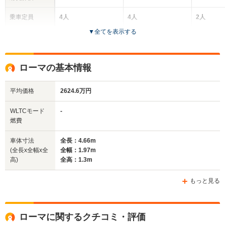
乗車定員
4人
4人
2人
▼
全てを表示する
ドア数
2ドア
2ドア
2ドア
全高
全高
全
ローマの基本情報
1.31m
1.32m
1.
平均価格
2624.6万円
全幅
全幅
全
WLTCモード
-
サイズ
1.97m
1.94m
1.
燃費
全長
全長
(全長x全幅x全高)
4.66m
4.59m
4.
車体寸法
全長：4.66m
(全長x全幅x全
全幅：1.97m
高)
全高：1.3m
ホイールベース
ホイールベース
ホイー
-m
-m
もっと見る
ローマに関するクチコミ・評価
WLTCモード