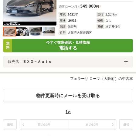
349,000
通常ローン
月々
円
年式
2021
年
走行
1.2
万km
車検
'26/12
修復
なし
保証
保証無
整備
法定整備付
住所
大阪府大阪市西区
今すぐ在庫確認・見積依頼
無
電話する
料
販売店：
ＥＸＯ－Ａｕｔｏ
フェラーリ ローマ（大阪府）の中古車
物件更新時にメールを受け取る
1
/1
最初
前の30件
次の30件
最後