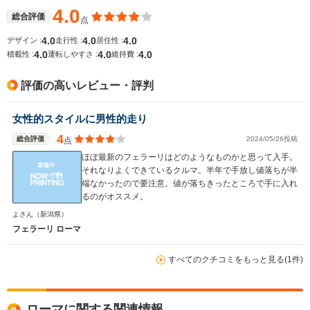
-
-
-
燃費
4.0
総合評価
点
4.0
4.0
4.0
デザイン :
走行性 :
居住性 :
4.0
4.0
4.0
積載性 :
運転しやすさ :
維持費 :
排気量
3855cc
3855cc
2992cc
評価の高いレビュー・評判
駆動方式
FR
FR
MR
女性的スタイルに男性的走り
4
総合評価
2024/05/26投稿
点
ほぼ最新のフェラーリはどのようなものかと思って入手。
それなりよくできているクルマ。半年で手放し値落ちが半
端なかったので要注意。値が落ちきったところで手に入れ
るのがオススメ。
よさん
（新潟県）
フェラーリ ローマ
すべてのクチコミをもっと見る(1件)
ローマに関する関連情報