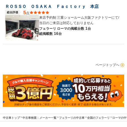
ＲＯＳＳＯ ＯＳＡＫＡ Ｆａｃｔｏｒｙ 本店
5
総合評価
点
来店予約制 三重ショールーム大阪ファクトリーにて/
当日のご来店は対応しておりません
1
フェラーリ ローマの
掲載台数
台
16
総掲載数
台
ページトップへ
中古車トップ
中古車検索：メーカー一覧
フェラーリの中古車
全国のフェラーリ
ローマの中