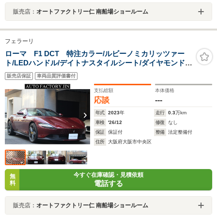
販売店：
オートファクトリー仁 南船場ショールーム
フェラーリ
ローマ F1 DCT 特注カラー/ルビーノミカリッツァー
ト/LEDハンドル/デイトナスタイルシート/ダイヤモンドカ
ット20インチAW/マグネライドサス/ヘッドレスト跳馬刺
販売店保証
車両品質評価書付
繍/ベンチレーション/カーボンセンターコンソール/アルカ
ンターラ内装
支払総額
本体価格
応談
---
年式
2023
年
走行
0.3
万km
車検
'26/12
修復
なし
保証
保証付
整備
法定整備付
住所
大阪府大阪市中央区
今すぐ在庫確認・見積依頼
無
電話する
料
販売店：
オートファクトリー仁 南船場ショールーム