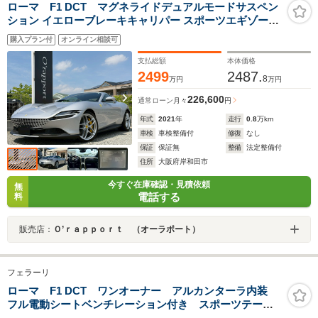
ローマ F1 DCT マグネライドデュアルモードサスペン
ション イエローブレーキキャリパー スポーツエギゾース
トテールパイプ パーキングカメラ カーボンファイバー製
購入プラン付
オンライン相談可
ステアリングホイール+LEDシフトインジケーター フル電
動シート
支払総額
本体価格
2499
2487.
8
万円
万円
226,600
通常ローン
月々
円
年式
2021
年
走行
0.8
万km
車検
車検整備付
修復
なし
保証
保証無
整備
法定整備付
住所
大阪府岸和田市
今すぐ在庫確認・見積依頼
無
電話する
料
販売店：
Ｏ’ｒａｐｐｏｒｔ （オーラポート）
フェラーリ
ローマ F1 DCT ワンオーナー アルカンターラ内装
フル電動シートベンチレーション付き スポーツテール
パイプ ヘッドレスト刺繍跳馬 ブラウンレザーシー