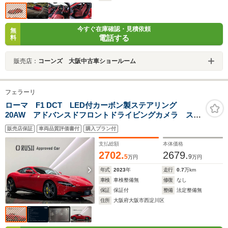
今すぐ在庫確認・見積依頼
無
電話する
料
販売店：
コーンズ 大阪中古車ショールーム
フェラーリ
ローマ F1 DCT LED付カーボン製ステアリング
20AW アドバンスドフロントドライビングカメラ スク
ーデリアフェラーリフェンダーエンブレム パーキング
販売店保証
車両品質評価書付
購入プラン付
カメラ スマートフォンインターフェース ヘッドレス
ト 跳馬刺繍
支払総額
本体価格
2702.
2679.
5
9
万円
万円
年式
2023
年
走行
0.7
万km
車検
車検整備無
修復
なし
保証
保証付
整備
法定整備無
住所
大阪府大阪市西淀川区