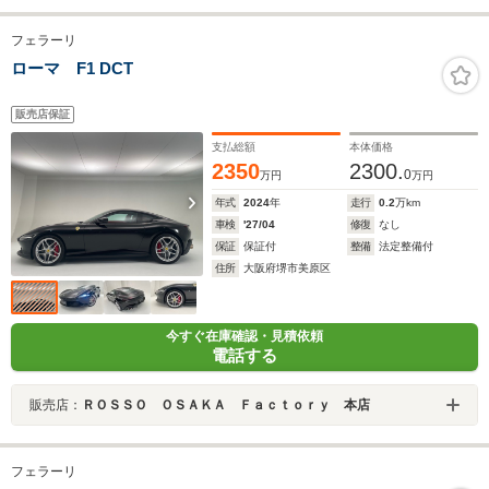
フェラーリ
ローマ F1 DCT
販売店保証
支払総額
本体価格
2350
2300.
0
万円
万円
年式
2024
年
走行
0.2
万km
車検
'27/04
修復
なし
保証
保証付
整備
法定整備付
住所
大阪府堺市美原区
今すぐ在庫確認・見積依頼
電話する
販売店：
ＲＯＳＳＯ ＯＳＡＫＡ Ｆａｃｔｏｒｙ 本店
フェラーリ