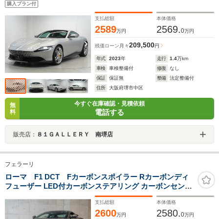
購入プラン付
ト アラウンドビューモニター バックカメラ
支払総額
本体価格
2589
2569.
0
万円
万円
209,500
残価ローン
月々
円
年式
2023
年
走行
1.4
万km
車検
車検整備付
修復
なし
保証
保証無
整備
法定整備付
住所
大阪府堺市中区
今すぐ在庫確認・見積依頼
無
電話する
料
販売店：
８１ＧＡＬＬＥＲＹ 南堺店
フェラーリ
ローマ F1 DCT Fカーボンスポイラー Rカーボンディ
フューザー LED付カーボンステアリング カーボンセンタ
ーコンソール カーボンダッシュ スポーツテールパイプ イ
支払総額
本体価格
エローキャリパー カヴァリーノステッチ サラウンドビュ
2600
2580.
ーカメラ
0
万円
万円