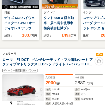
日産
ダイハツ
ホンダ
デイズ 660 ハイウェ
タント 660 X 軽自動
ステップワゴン 
イスターX 4WD オー
車 届出済未使用車
パーダ クール
ディオレス/アラウン
衝突被害軽減ブレー
ット ホンダ 
ドビューモニター
キ アイドリングスト
グ 純正10型ナ
183
149
2
総額：
.4
万円
総額：
.8
万円
総額：
ップシステム バック
モニター/マル
カメラ シートヒータ
ー/両側PSD/E
ー スマートキー フ
メラ/シートヒ
フェラーリ
ルフラットシート 両
半革シート/8
NEW
側スライド片側電動ド
ローマ F1 DCT ベンチレーテッド・フル電動シート ア
クティブマトリックスLEDヘッドライト ハイパワー HIFI
ア パワーステアリン
システム デイトナ スタイル シート パッセンジャーディ
グ ABS
ディーラー保証
購入プラン付
スプレイ
支払総額
本体価格
2900
2880.
0
万円
万円
年式
2022
年
走行
0.8
万km
車検
'27/01
修復
なし
保証
保証付
整備
法定整備付
住所
大阪府大阪市中央区