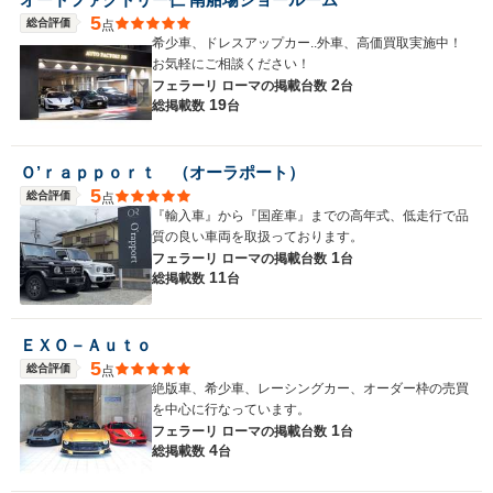
5
総合評価
点
希少車、ドレスアップカー..外車、高価買取実施中！
お気軽にご相談ください！
2
フェラーリ ローマの
掲載台数
台
19
総掲載数
台
Ｏ’ｒａｐｐｏｒｔ （オーラポート）
5
総合評価
点
『輸入車』から『国産車』までの高年式、低走行で品
質の良い車両を取扱っております。
1
フェラーリ ローマの
掲載台数
台
11
総掲載数
台
ＥＸＯ－Ａｕｔｏ
5
総合評価
点
絶版車、希少車、レーシングカー、オーダー枠の売買
を中心に行なっています。
1
フェラーリ ローマの
掲載台数
台
4
総掲載数
台