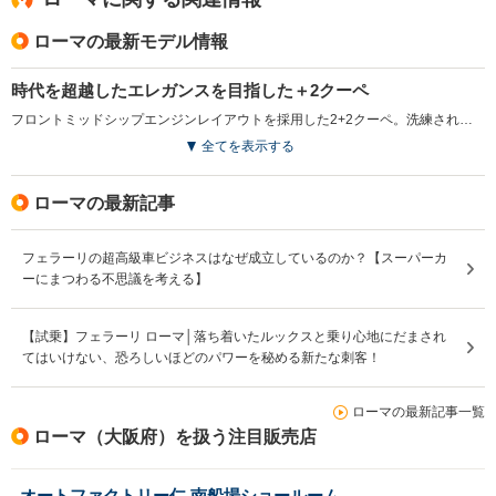
ローマの最新モデル情報
時代を超越したエレガンスを目指した＋2クーペ
フロントミッドシップエンジンレイアウトを採用した2+2クーペ。洗練されたプロポーションと時代を超越したデザインに加え、比類のないパフォーマンスとハンドリングも実現させている。独自のパフォーマンスとスタイルは、1950～60年代のローマを特徴づけるような、気ままで楽しい当時の生活スタイルを表現したもの。エンジンは、最高出力620ps／最大トルク760N・mを発生する、3.8L V8ターボで、新設計の8速デュアルクラッチミッションとの組み合わせで、0-100km/h加速3.4秒、最高速度320km/hを実現している。リアウインドウに組み込まれた可動式のリアスポイラーが圧倒的なダウンフォースを確保。セグメントで最も優れたパワーウェイトレシオを誇る。（2020.4）
全てを表示する
ローマの最新記事
フェラーリの超高級車ビジネスはなぜ成立しているのか？【スーパーカ
ーにまつわる不思議を考える】
【試乗】フェラーリ ローマ│落ち着いたルックスと乗り心地にだまされ
てはいけない、恐ろしいほどのパワーを秘める新たな刺客！
ローマの最新記事一覧
ローマ（大阪府）を扱う注目販売店
オートファクトリー仁 南船場ショールーム