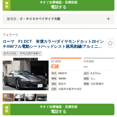
今すぐ在庫確認・見積依頼
無
電話する
料
販売店：
Ｏ－ＲＵＳＨベイサイド大阪
フェラーリ
ローマ F1 DCT 有償カラー/ダイヤモンドカット20イン
チAW/フル電動シート/ヘッドレスト跳馬刺繍/アルミニウ
ムキャリパー/レザー&アルカンターラインテリア/ダーク
販売店保証
車両品質評価書付
クロームフロントグリル/バックレーダー/正規D車
支払総額
本体価格
応談
---
年式
2021
年
走行
0.2
万km
車検
'26/08
修復
なし
保証
保証付
整備
法定整備付
住所
大阪府大阪市中央区
今すぐ在庫確認・見積依頼
無
電話する
料