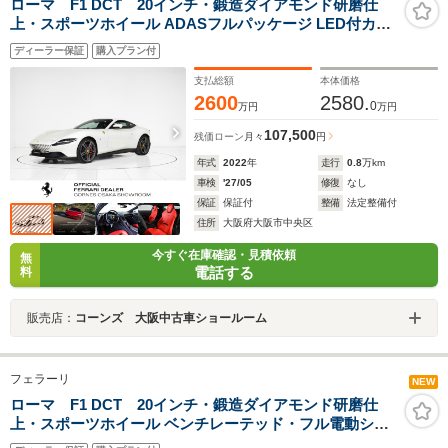
ローマ F1 DCT 20インチ・鍛造ダイアモンド研磨仕
上・スポーツホイール ADASフルパッケージ LED付カー
ボンファイバー製ステアリングホイール カラーカーペッ
ディーラー保証
購入プラン付
トロゴ刺繍
支払総額
本体価格
2600
2580.
0
万円
万円
107,500
残価ローン
月々
円
年式
2022
年
走行
0.8
万km
車検
'27/05
修復
なし
保証
保証付
整備
法定整備付
住所
大阪府大阪市中央区
今すぐ在庫確認・見積依頼
無
電話する
料
販売店：
コーンズ 大阪中古車ショールーム
フェラーリ
NEW
ローマ F1 DCT 20インチ・鍛造ダイアモンド研磨仕
上・スポーツホイール ベンチレーテッド・フル電動シー
ト ハイパワー HIFI システム LED付カーボンファイバー