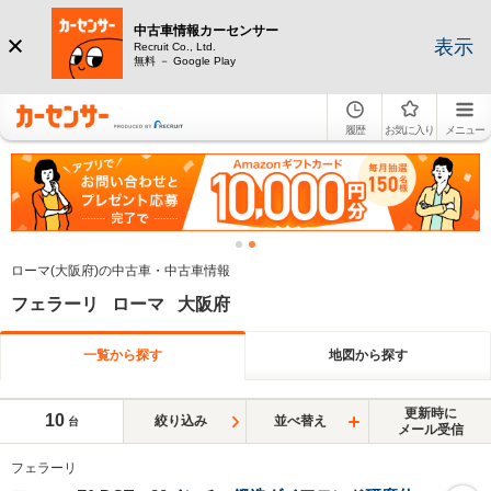
中古車情報カーセンサー
表示
Recruit Co., Ltd.
無料 － Google Play
履歴
お気に入り
メニュー
ローマ(大阪府)の中古車・中古車情報
フェラーリ ローマ 大阪府
一覧から探す
地図から探す
更新時に
10
絞り込み
並べ替え
台
メール受信
フェラーリ