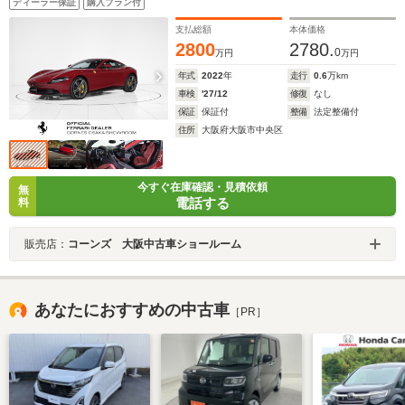
ディーラー保証
購入プラン付
製ステアリングホイール サラウンドビュー アップルカー
プレイ
支払総額
本体価格
2800
2780.
0
万円
万円
年式
2022
年
走行
0.6
万km
車検
'27/12
修復
なし
保証
保証付
整備
法定整備付
住所
大阪府大阪市中央区
今すぐ在庫確認・見積依頼
無
電話する
料
販売店：
コーンズ 大阪中古車ショールーム
あなたにおすすめの中古車
［PR］