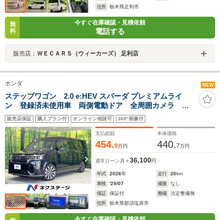
住所
栃木県足利市
今すぐ在庫確認・見積依頼
無
電話する
料
販売店：
ＷＥＣＡＲＳ（ウィーカーズ） 足利店
ホンダ
NEW
ステップワゴン 2.0 e:HEV スパーダ プレミアムライ
ン 登録済未使用車 両側電動ドア 全周囲カメラ 衝
突被害軽減システム 電動リアゲート ハーフレザーシ
販売店保証
購入プラン付
オンライン相談可
360°画像付
ート コーナーセンサー スマートキー LEDヘッド
純正17インチアルミ オートハイビーム
支払総額
本体価格
454.
440.
9
7
万円
万円
36,100
通常ローン
月々
円
年式
2026
年
走行
20
km
車検
'29/07
修復
なし
保証
保証付
整備
法定整備無
住所
栃木県那須塩原市
今すぐ在庫確認・見積依頼