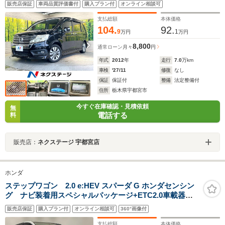
販売店保証
車両品質評価書付
購入プラン付
オンライン相談可
ン 純正16インチアルミ オートライト オートエアコ
ン CD DVD再生 地デジ パドルシフト
支払総額
本体価格
104.
92.
9
1
万円
万円
8,800
通常ローン
月々
円
年式
2012
年
走行
7.0
万km
車検
'27/11
修復
なし
保証
保証付
整備
法定整備付
住所
栃木県宇都宮市
今すぐ在庫確認・見積依頼
無
電話する
料
販売店：
ネクステージ 宇都宮店
ホンダ
ステップワゴン 2.0 e:HEV スパーダ G ホンダセンシン
グ ナビ装着用スペシャルパッケージ+ETC2.0車載器
Honda SENSING わくわくゲート フロント・フルオ
販売店保証
購入プラン付
オンライン相談可
360°画像付
ートエアコンディショナー+リア・マニュアルクーラー
16インチアルミホイール
支払総額
本体価格