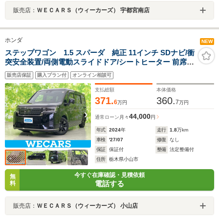
販売店：
ＷＥＣＡＲＳ（ウィーカーズ） 宇都宮南店
ホンダ
NEW
ステップワゴン 1.5 スパーダ 純正 11インチ SDナビ/衝
突安全装置/両側電動スライドドア/シートヒーター 前席/
マルチビューカメラシステム/車線逸脱防止支援システム/
販売店保証
購入プラン付
オンライン相談可
シート ハーフレザー/電動バックドア
支払総額
本体価格
371.
360.
6
7
万円
万円
44,000
通常ローン
月々
円
年式
2024
年
走行
1.8
万km
車検
'27/07
修復
なし
保証
保証付
整備
法定整備付
住所
栃木県小山市
今すぐ在庫確認・見積依頼
無
電話する
料
販売店：
ＷＥＣＡＲＳ（ウィーカーズ） 小山店