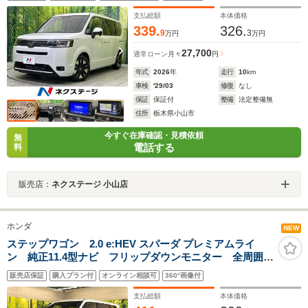
ドア LEDヘッド 純正16インチアルミ オートハイビ
ーム スマートキー
支払総額
本体価格
339.
326.
9
3
万円
万円
27,700
通常ローン
月々
円
年式
2026
年
走行
10
km
車検
'29/03
修復
なし
保証
保証付
整備
法定整備無
住所
栃木県小山市
今すぐ在庫確認・見積依頼
無
電話する
料
販売店：
ネクステージ 小山店
ホンダ
NEW
ステップワゴン 2.0 e:HEV スパーダ プレミアムライ
ン 純正11.4型ナビ フリップダウンモニター 全周囲カ
メラ 両側電動スライドドア 前席+中列シートヒータ
販売店保証
購入プラン付
オンライン相談可
360°画像付
ー ブラインドスポットモニター アダプティブクルー
ズコントロール 電動リヤゲート ETC 禁煙車
支払総額
本体価格