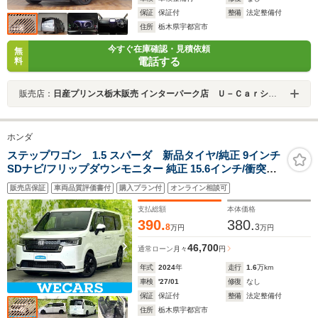
保証
保証付
整備
法定整備付
住所
栃木県宇都宮市
今すぐ在庫確認・見積依頼
無
電話する
料
販売店：
日産プリンス栃木販売 インターパーク店 Ｕ－Ｃａｒショップ
ホンダ
ステップワゴン 1.5 スパーダ 新品タイヤ/純正 9インチ
SDナビ/フリップダウンモニター 純正 15.6インチ/衝突安
全装置/両側電動スライドドア/シートヒーター 前席/車線
販売店保証
車両品質評価書付
購入プラン付
オンライン相談可
逸脱防止支援システム/シート ハーフレザー
支払総額
本体価格
390.
380.
8
3
万円
万円
46,700
通常ローン
月々
円
年式
2024
年
走行
1.6
万km
車検
'27/01
修復
なし
保証
保証付
整備
法定整備付
住所
栃木県宇都宮市