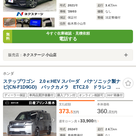
年式
2021
年
走行
3.4
万km
車検
'28/03
修復
なし
保証
保証付
整備
法定整備付
住所
栃木県小山市
今すぐ在庫確認・見積依頼
無
電話する
料
販売店：
ネクステージ 小山店
ホンダ
ステップワゴン 2.0 e:HEV スパーダ パナソニック製ナ
ビ(CN-F1D9GD) バックカメラ ETC2.0 ドラレコ 両
側電動スライドドア クルーズコントロール 16インチ
ディーラー保証
車両品質評価書付
購入プラン付
オンライン相談可
360°画像付
AW ワンオーナー
支払総額
本体価格
373.
360.
5
0
万円
万円
33,900
通常ローン
月々
円
年式
2024
年
走行
2.6
万km
車検
車検整備付
修復
なし