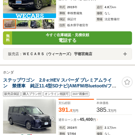
年式
2015
年
走行
4.8
万km
車検
車検整備無
修復
なし
保証
保証付
整備
法定整備付
住所
栃木県宇都宮市
今すぐ在庫確認・見積依頼
無
電話する
料
販売店：
ＷＥＣＡＲＳ（ウィーカーズ） 宇都宮南店
ホンダ
ステップワゴン 2.0 e:HEV スパーダ プレミアムライ
ン 禁煙車 純正11.4型SDナビ(AM/FM/Bluetooth/フル
セグTV) ホンダセンシング 全方位カメラ コーナーセ
販売店保証
購入プラン付
オンライン相談可
360°画像付
ンサー レーダークルコン 両側パワースライドドア
ETC パワーバックドア
支払総額
本体価格
391.
385.
8
3
万円
万円
45,400
通常ローン
月々
円
年式
2024
年
走行
2.1
万km
車検
'27/04
修復
なし