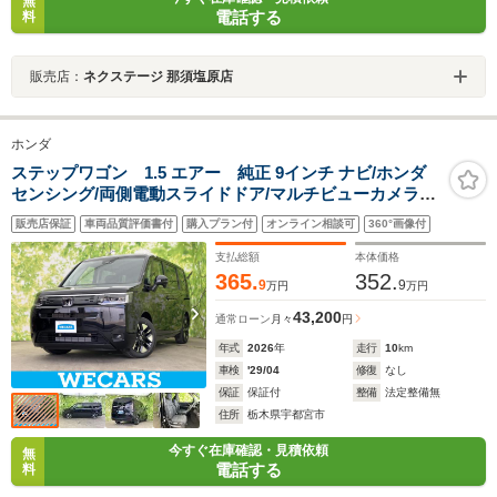
無
電話する
料
販売店：
ネクステージ 那須塩原店
ホンダ
ステップワゴン 1.5 エアー 純正 9インチ ナビ/ホンダ
センシング/両側電動スライドドア/マルチビューカメラシ
ステム/車線逸脱防止支援システム/登録済未使用車/ヘッド
販売店保証
車両品質評価書付
購入プラン付
オンライン相談可
360°画像付
ランプ LED/Bluetooth接続
支払総額
本体価格
365.
352.
9
9
万円
万円
43,200
通常ローン
月々
円
年式
2026
年
走行
10
km
車検
'29/04
修復
なし
保証
保証付
整備
法定整備無
住所
栃木県宇都宮市
今すぐ在庫確認・見積依頼
無
電話する
料