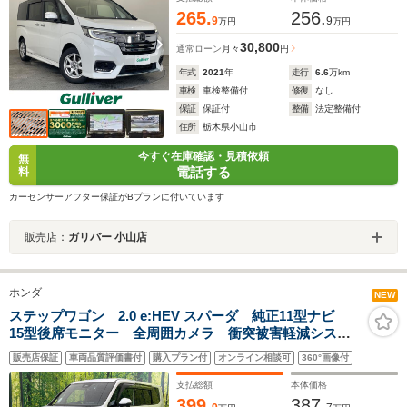
265.
256.
9
9
万円
万円
30,800
通常ローン
月々
円
年式
2021
年
走行
6.6
万km
車検
車検整備付
修復
なし
保証
保証付
整備
法定整備付
住所
栃木県小山市
今すぐ在庫確認・見積依頼
無
電話する
料
カーセンサーアフター保証がBプランに付いています
販売店：
ガリバー 小山店
ホンダ
NEW
ステップワゴン 2.0 e:HEV スパーダ 純正11型ナビ
15型後席モニター 全周囲カメラ 衝突被害軽減システ
ム アダプティブクルーズ 両側電動ドア 禁煙車 電
販売店保証
車両品質評価書付
購入プラン付
オンライン相談可
360°画像付
動リアゲート ハーフレザーシート シートヒーター
LEDヘッド ETC
支払総額
本体価格
399.
387.