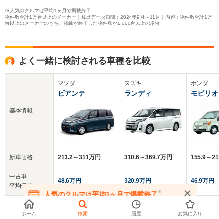
※人気のクルマは平均1ヶ月で掲載終了
物件数合計1万台以上のメーカー｜算出データ期間：2024年9月～11月｜内容：物件数合計1万
台以上のメーカーのうち、掲載が終了した物件数が1,000台以上の場合
よく一緒に検討される車種を比較
マツダ
スズキ
ホンダ
ビアンテ
ランディ
モビリオ
基本情報
新車価格
213.2～311万円
310.6～369.7万円
155.9～2
中古車
48.6万円
320.9万円
46.9万円
平均価格
※
人気のクルマは平均1ヶ月で掲載終了
在庫が無くなる前にお問い合わせください
クチコミ
3.7
-
3.8
総合評価
ホーム
検索
履歴
お気に入り