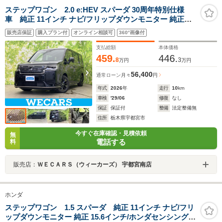
ステップワゴン 2.0 e:HEV スパーダ 30周年特別仕様
車 純正 11インチ ナビ/フリップダウンモニター 純正
15.6インチ/ホンダセンシング/両側電動スライドドア/シー
販売店保証
購入プラン付
オンライン相談可
360°画像付
トヒーター 前席/マルチビューカメラシステム/車線逸脱防
止支援システム
支払総額
本体価格
459.
446.
8
3
万円
万円
56,400
通常ローン
月々
円
年式
2026
年
走行
10
km
車検
'29/06
修復
なし
保証
保証付
整備
法定整備無
住所
栃木県宇都宮市
今すぐ在庫確認・見積依頼
無
電話する
料
販売店：
ＷＥＣＡＲＳ（ウィーカーズ） 宇都宮南店
ホンダ
ステップワゴン 1.5 スパーダ 純正 11インチ ナビ/フリ
ップダウンモニター 純正 15.6インチ/ホンダセンシング/