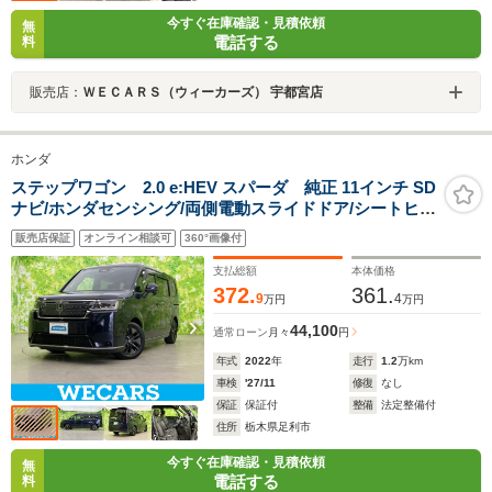
今すぐ在庫確認・見積依頼
無
電話する
料
販売店：
ＷＥＣＡＲＳ（ウィーカーズ） 宇都宮店
ホンダ
ステップワゴン 2.0 e:HEV スパーダ 純正 11インチ SD
ナビ/ホンダセンシング/両側電動スライドドア/シートヒー
ター 前席/マルチビューカメラシステム/車線逸脱防止支援
販売店保証
オンライン相談可
360°画像付
システム/シート ハーフレザー/電動バックドア
支払総額
本体価格
372.
361.
9
4
万円
万円
44,100
通常ローン
月々
円
年式
2022
年
走行
1.2
万km
車検
'27/11
修復
なし
保証
保証付
整備
法定整備付
住所
栃木県足利市
今すぐ在庫確認・見積依頼
無
電話する
料