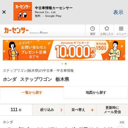
中古車情報カーセンサー
表示
Recruit Co., Ltd.
無料 － Google Play
履歴
お気に入り
メニュー
ステップワゴン(栃木県)の中古車・中古車情報
ホンダ ステップワゴン 栃木県
一覧から探す
地図から探す
更新時に
111
絞り込み
並べ替え
台
メール受信
ホンダ
PR