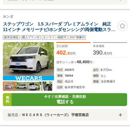
ホンダ
ステップワゴン 1.5 スパーダ プレミアムライン 純正
11インチ メモリーナビ/ホンダセンシング/両側電動スライ
ドドア/シートヒーター 前席/マルチビューカメラシステ
販売店保証
購入プラン付
オンライン相談可
360°画像付
ム/車線逸脱防止支援システム/シート ハーフレザー/電動
バックドア
支払総額
本体価格
402.
390.
9
8
万円
万円
48,400
通常ローン
月々
円
年式
2025
年
走行
0.7
万km
車検
'28/04
修復
なし
保証
保証付
整備
法定整備付
住所
栃木県宇都宮市
今すぐ在庫確認・見積依頼
無
電話する
料
販売店：
ＷＥＣＡＲＳ（ウィーカーズ） 宇都宮南店