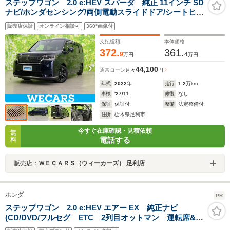
ステップワゴン 2.0 e:HEV スパーダ 純正 11インチ SD
ナビ/ホンダセンシング/両側電動スライドドア/シートヒー
ター 前席/マルチビューカメラシステム/車線逸脱防止支援
販売店保証
オンライン相談可
360°画像付
システム/シート ハーフレザー/電動バックドア
支払総額
本体価格
372.
361.
9
4
万円
万円
44,100
通常ローン
月々
円
年式
2022
年
走行
1.2
万km
車検
'27/11
修復
なし
保証
保証付
整備
法定整備付
住所
栃木県足利市
今すぐ在庫確認・見積依頼
無
電話する
料
販売店：
ＷＥＣＡＲＳ（ウィーカーズ） 足利店
ホンダ
PR
ステップワゴン 2.0 e:HEV エアー EX 純正ナビ
(CD/DVD/フルセグ ETC 2列目オットマン 運転席&助
手席シートヒーター 純正アルミホイール 全列USBチ