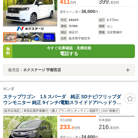
411
399.
4
万円
万円
36,000
通常ローン
月々
円
年式
2024
年
走行
2.7
万km
車検
'27/03
修復
なし
保証
保証付
整備
法定整備付
住所
栃木県宇都宮市
今すぐ在庫確認・見積依頼
無
電話する
料
販売店：
ネクステージ 宇都宮店
ホンダ
ステップワゴン 1.5 スパーダ 純正 SDナビ/フリップダ
ウンモニター 純正 9インチ/電動スライドドア/ヘッドラン
プ LED/Bluetooth接続/ETC/EBD付ABS/横滑り防止装置/
販売店保証
車両品質評価書付
購入プラン付
オンライン相談可
360°画像付
アイドリングストップ
支払総額
本体価格
233.
216.
9
6
万円
万円
24,600
通常ローン
月々
円