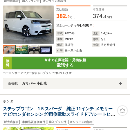
販売店保証
購入プラン付
オンライン相談可
ャージャー 両側パワースライドドア シートヒータ
ー LEDヘッドライト
支払総額
本体価格
382.
374.
9
4
万円
万円
44,400
通常ローン
月々
円
年式
2025
年
走行
0.4
万km
車検
'28/12
修復
なし
保証
保証付
整備
法定整備付
住所
栃木県小山市
今すぐ在庫確認・見積依頼
無
電話する
料
カーセンサーアフター保証がBプランに付いています
販売店：
ガリバー 小山店
ホンダ
ステップワゴン 1.5 スパーダ 純正 11インチ メモリー
ナビ/ホンダセンシング/両側電動スライドドア/シートヒー
ター 前席/マルチビューカメラシステム/車線逸脱防止支援
販売店保証
車両品質評価書付
購入プラン付
オンライン相談可
システム/電動バックドア/ドライブレコーダー 前後