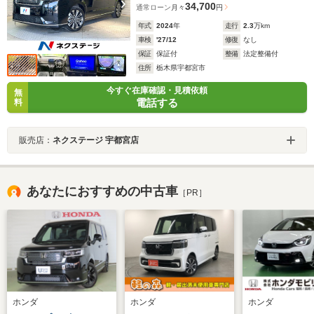
34,700
通常ローン
月々
円
年式
2024
年
走行
2.3
万km
車検
'27/12
修復
なし
保証
保証付
整備
法定整備付
住所
栃木県宇都宮市
今すぐ在庫確認・見積依頼
無
電話する
料
販売店：
ネクステージ 宇都宮店
あなたにおすすめの中古車
［PR］
ホンダ
ホンダ
ホンダ