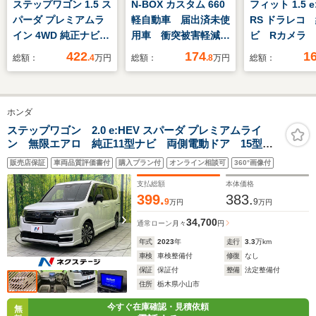
ステップワゴン 1.5 ス
N-BOX カスタム 660
フィット 1.5 e
パーダ プレミアムラ
軽自動車 届出済未使
RS ドラレコ
イン 4WD 純正ナビ
用車 衝突被害軽減ブ
ビ Rカメラ
マルチビューカメラ
レーキ アダプティブ
トゥース
422
174
1
総額：
.4
万円
総額：
.8
万円
総額：
純正ドラレコ シート
クルーズコントロー
ヒーター 夏冬タイヤ
ル アルミホイール
付 TV有
フルフラットシート
ホンダ
両側スライド片側電動
ドア シートヒータ
ステップワゴン 2.0 e:HEV スパーダ プレミアムライ
ン 無限エアロ 純正11型ナビ 両側電動ドア 15型後
ー バックカメラ ス
席モニター 全周囲カメラ 衝突被害軽減システム レ
マートキー ABS
販売店保証
車両品質評価書付
購入プラン付
オンライン相談可
360°画像付
ーダークルーズ 禁煙車 電動リアゲート ハーフレザ
ーシート シートヒーター LEDヘッド
支払総額
本体価格
399.
383.
9
9
万円
万円
34,700
通常ローン
月々
円
年式
2023
年
走行
3.3
万km
車検
車検整備付
修復
なし
保証
保証付
整備
法定整備付
住所
栃木県小山市
今すぐ在庫確認・見積依頼
無