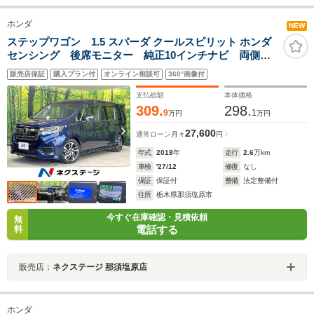
ホンダ
NEW
ステップワゴン 1.5 スパーダ クールスピリット ホンダ
センシング 後席モニター 純正10インチナビ 両側電
動スライドドア バックカメラ 衝突軽減装置 禁煙
販売店保証
購入プラン付
オンライン相談可
360°画像付
車 ドラレコ スマートキー LEDヘッド ETC
bluetooth 純正17インチAW オートハイビーム
支払総額
本体価格
309.
298.
9
1
万円
万円
27,600
通常ローン
月々
円
年式
2018
年
走行
2.6
万km
車検
'27/12
修復
なし
保証
保証付
整備
法定整備付
住所
栃木県那須塩原市
今すぐ在庫確認・見積依頼
無
電話する
料
販売店：
ネクステージ 那須塩原店
ホンダ