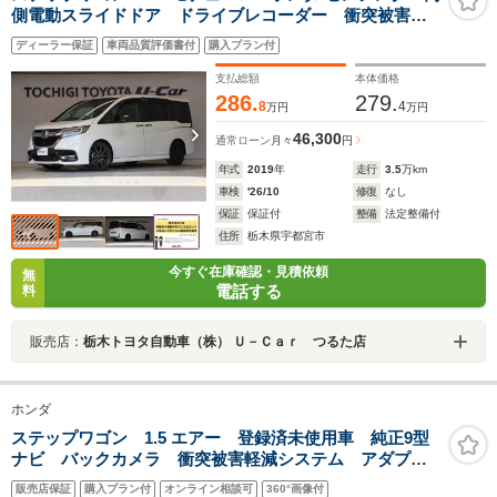
側電動スライドドア ドライブレコーダー 衝突被害軽
減ブレーキ ナビ 全周囲カメラ ETC CD/DVD再生
ディーラー保証
車両品質評価書付
購入プラン付
Bluetooth接続 クルーズコントロール アルミホイール
支払総額
本体価格
286.
279.
8
4
万円
万円
46,300
通常ローン
月々
円
年式
2019
年
走行
3.5
万km
車検
'26/10
修復
なし
保証
保証付
整備
法定整備付
住所
栃木県宇都宮市
今すぐ在庫確認・見積依頼
無
電話する
料
販売店：
栃木トヨタ自動車（株） Ｕ－Ｃａｒ つるた店
ホンダ
ステップワゴン 1.5 エアー 登録済未使用車 純正9型
ナビ バックカメラ 衝突被害軽減システム アダプテ
ィブクルーズ ブラインドスポットモニター 両側電動
販売店保証
購入プラン付
オンライン相談可
360°画像付