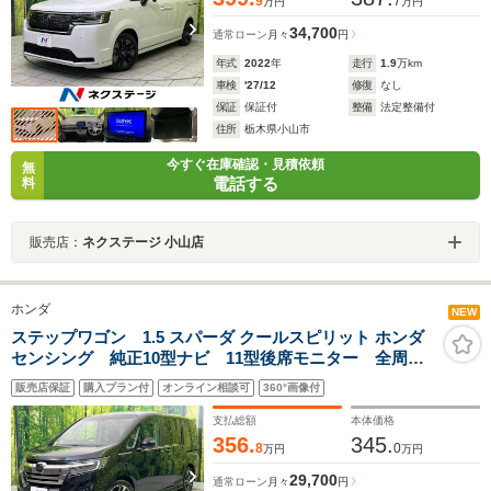
9
7
万円
万円
34,700
通常ローン
月々
円
年式
2022
年
走行
1.9
万km
車検
'27/12
修復
なし
保証
保証付
整備
法定整備付
住所
栃木県小山市
今すぐ在庫確認・見積依頼
無
電話する
料
販売店：
ネクステージ 小山店
ホンダ
NEW
ステップワゴン 1.5 スパーダ クールスピリット ホンダ
センシング 純正10型ナビ 11型後席モニター 全周囲
カメラ 衝突被害軽減システム アダプティブクルー
販売店保証
購入プラン付
オンライン相談可
360°画像付
ズ 両側電動ドア 禁煙車 ハーフレザーシート シー
トヒーター LEDヘッド ETC2.0 純正18インチアルミ
支払総額
本体価格
356.
345.
8
0
万円
万円
29,700
通常ローン
月々
円