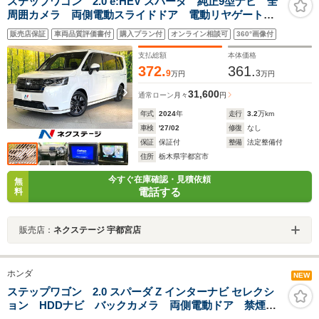
ステップワゴン 2.0 e:HEV スパーダ 純正9型ナビ 全
周囲カメラ 両側電動スライドドア 電動リヤゲート
前席シートヒーター アダプティブクルーズコントロー
販売店保証
車両品質評価書付
購入プラン付
オンライン相談可
360°画像付
ル ETC LEDヘッドライト 電動パーキングブレー
キ クリアランスソナー 禁煙車
支払総額
本体価格
372.
361.
9
3
万円
万円
31,600
通常ローン
月々
円
年式
2024
年
走行
3.2
万km
車検
'27/02
修復
なし
保証
保証付
整備
法定整備付
住所
栃木県宇都宮市
今すぐ在庫確認・見積依頼
無
電話する
料
販売店：
ネクステージ 宇都宮店
ホンダ
NEW
ステップワゴン 2.0 スパーダ Z インターナビ セレクシ
ョン HDDナビ バックカメラ 両側電動ドア 禁煙
車 スマートキー HIDヘッド ビルトインETC クルコ