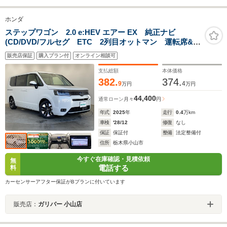
ホンダ
ステップワゴン 2.0 e:HEV エアー EX 純正ナビ
(CD/DVD/フルセグ ETC 2列目オットマン 運転席&助
手席シートヒーター 純正アルミホイール 全列USBチ
販売店保証
購入プラン付
オンライン相談可
ャージャー 両側パワースライドドア シートヒータ
ー LEDヘッドライト
支払総額
本体価格
382.
374.
9
4
万円
万円
44,400
通常ローン
月々
円
年式
2025
年
走行
0.4
万km
車検
'28/12
修復
なし
保証
保証付
整備
法定整備付
住所
栃木県小山市
今すぐ在庫確認・見積依頼
無
電話する
料
カーセンサーアフター保証がBプランに付いています
販売店：
ガリバー 小山店