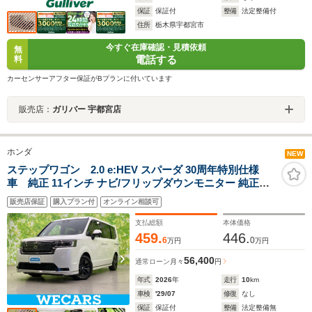
保証
保証付
整備
法定整備付
住所
栃木県宇都宮市
今すぐ在庫確認・見積依頼
無
電話する
料
カーセンサーアフター保証がBプランに付いています
販売店：
ガリバー 宇都宮店
ホンダ
NEW
ステップワゴン 2.0 e:HEV スパーダ 30周年特別仕様
車 純正 11インチ ナビ/フリップダウンモニター 純正
15.6インチ/ホンダセンシング/両側電動スライドドア/シー
販売店保証
購入プラン付
オンライン相談可
トヒーター 前席/マルチビューカメラシステム/車線逸脱防
止支援システム
支払総額
本体価格
459.
446.
6
0
万円
万円
56,400
通常ローン
月々
円
年式
2026
年
走行
10
km
車検
'29/07
修復
なし
保証
保証付
整備
法定整備無