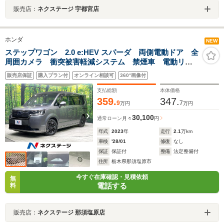
販売店：
ネクステージ 宇都宮店
ホンダ
NEW
ステップワゴン 2.0 e:HEV スパーダ 両側電動ドア 全
周囲カメラ 衝突被害軽減システム 禁煙車 電動リア
ゲート ドラレコ コーナーセンサー スマートキー
販売店保証
購入プラン付
オンライン相談可
360°画像付
LEDヘッド ビルトインETC 純正16インチアルミ オ
ートハイビーム
支払総額
本体価格
359.
347.
9
7
万円
万円
30,100
通常ローン
月々
円
年式
2023
年
走行
2.1
万km
車検
'28/01
修復
なし
保証
保証付
整備
法定整備付
住所
栃木県那須塩原市
今すぐ在庫確認・見積依頼
無
電話する
料
販売店：
ネクステージ 那須塩原店