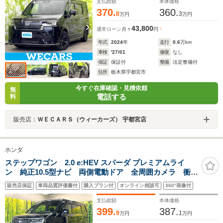
支払総額
本体価格
370.
360.
8
3
万円
万円
43,800
通常ローン
月々
円
年式
2024
年
走行
0.6
万km
車検
'27/01
修復
なし
保証
保証付
整備
法定整備付
住所
栃木県宇都宮市
今すぐ在庫確認・見積依頼
無
電話する
料
販売店：
ＷＥＣＡＲＳ（ウィーカーズ） 宇都宮店
ホンダ
ステップワゴン 2.0 e:HEV スパーダ プレミアムライ
ン 純正10.5型ナビ 両側電動ドア 全周囲カメラ 衝突
被害軽減システム 禁煙車 電動リアゲート ハーフレ
販売店保証
車両品質評価書付
購入プラン付
オンライン相談可
360°画像付
ザーシート コーナーセンサー スマートキー LEDヘ
ッド ビルトインETC 純正17インチアルミ
支払総額
本体価格
399.
387.
9
1
万円
万円