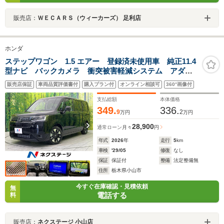
販売店：
ＷＥＣＡＲＳ（ウィーカーズ） 足利店
ホンダ
ステップワゴン 1.5 エアー 登録済未使用車 純正11.4
型ナビ バックカメラ 衝突被害軽減システム アダプ
ティブクルーズ 両側電動ドア 禁煙車 LEDヘッド
販売店保証
車両品質評価書付
購入プラン付
オンライン相談可
360°画像付
Bluetooth スマートキー アイドリングストップ
支払総額
本体価格
349.
336.
9
2
万円
万円
28,900
通常ローン
月々
円
年式
2026
年
走行
5
km
車検
'29/05
修復
なし
保証
保証付
整備
法定整備無
住所
栃木県小山市
今すぐ在庫確認・見積依頼
無
電話する
料
販売店：
ネクステージ 小山店