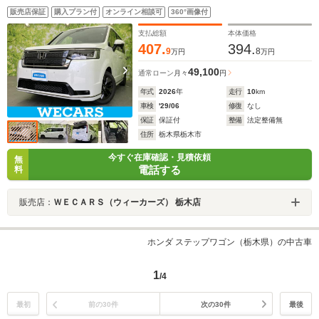
両側電動スライドドア/シートヒーター 前席/車線逸脱防止
販売店保証
購入プラン付
オンライン相談可
360°画像付
支援システム/電動バックドア/登録済未使用車
支払総額
本体価格
407.
394.
9
8
万円
万円
49,100
通常ローン
月々
円
年式
2026
年
走行
10
km
車検
'29/06
修復
なし
保証
保証付
整備
法定整備無
住所
栃木県栃木市
今すぐ在庫確認・見積依頼
無
電話する
料
販売店：
ＷＥＣＡＲＳ（ウィーカーズ） 栃木店
ホンダ ステップワゴン（栃木県）の中古車
1
/4
最初
前の30件
次の30件
最後