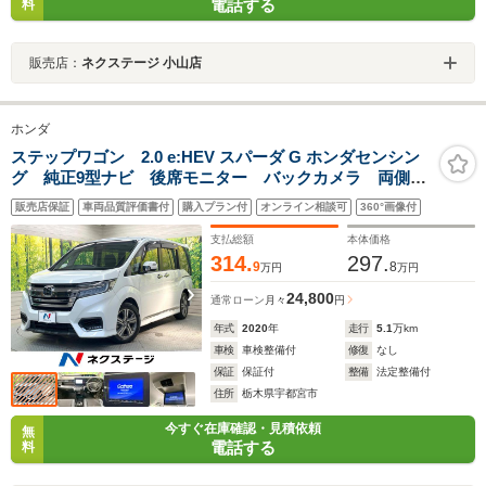
電話する
料
販売店：
ネクステージ 小山店
ホンダ
ステップワゴン 2.0 e:HEV スパーダ G ホンダセンシン
グ 純正9型ナビ 後席モニター バックカメラ 両側電
動ドア 衝突被害軽減システム 禁煙 ハーフレザーシ
販売店保証
車両品質評価書付
購入プラン付
オンライン相談可
360°画像付
ート コーナーセンサー スマートキー LEDヘッド
ETC2.0 純正16インチアルミ オートライト
支払総額
本体価格
314.
297.
9
8
万円
万円
24,800
通常ローン
月々
円
年式
2020
年
走行
5.1
万km
車検
車検整備付
修復
なし
保証
保証付
整備
法定整備付
住所
栃木県宇都宮市
今すぐ在庫確認・見積依頼
無
電話する
料