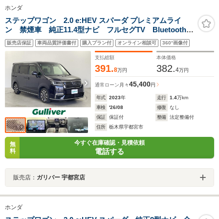
ホンダ
ステップワゴン 2.0 e:HEV スパーダ プレミアムライ
ン 禁煙車 純正11.4型ナビ フルセグTV Bluetooth
ホンダセンシング 全周囲カメラ 両側電動 シートヒ
販売店保証
車両品質評価書付
購入プラン付
オンライン相談可
360°画像付
ータ ETC 前後ドラレコ LEDヘッドランプ ドアバ
イザー 純正フロアマット
支払総額
本体価格
391.
382.
8
4
万円
万円
45,400
通常ローン
月々
円
年式
2023
年
走行
1.4
万km
車検
'26/08
修復
なし
保証
保証付
整備
法定整備付
住所
栃木県宇都宮市
今すぐ在庫確認・見積依頼
無
電話する
料
販売店：
ガリバー 宇都宮店
ホンダ