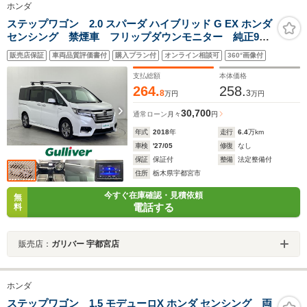
ホンダ
ステップワゴン 2.0 スパーダ ハイブリッド G EX ホンダ
センシング 禁煙車 フリップダウンモニター 純正9型
ナビ ルーフキャリア バックカメラ 両側電動スライ
販売店保証
車両品質評価書付
購入プラン付
オンライン相談可
360°画像付
ドドア ホンダセンシング ETC ハーフレザーシー
ト クルーズコントロール LEDヘッドライト オート
支払総額
本体価格
ライト
264.
258.
8
3
万円
万円
30,700
通常ローン
月々
円
年式
2018
年
走行
6.4
万km
車検
'27/05
修復
なし
保証
保証付
整備
法定整備付
住所
栃木県宇都宮市
今すぐ在庫確認・見積依頼
無
電話する
料
販売店：
ガリバー 宇都宮店
ホンダ
ステップワゴン 1.5 モデューロX ホンダ センシング 両