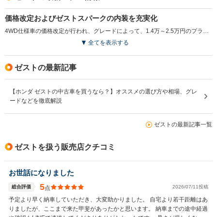
価格改定およびゼストスパークの内装を充実化
4WD仕様車の価格改定が行われ、グレードによって、1.4万～2.5万円のプライスダウンとなった。また、ゼストスパークの内装に常時点灯のブルーイルミネーションメーターや、シルバー加飾が施されるなど、質感の向上が図られている。さらに、福祉車両も併せて発売された。（2009.11）
全てを表示する
ゼストの最新記事
【ホンダ ゼストの中古車を買うなら？】オススメの選び方や相場、グレ
ードなどを徹底解説
ゼストの最新記事一覧
ゼストを扱う販売店クチコミ
お世話になりました
5
総合評価
2026/07/11投稿
点
予定より早く納車していただき、大変助かりました。 自宅より若干距離はあ
りましたが、ここまで来た甲斐があったかと思います。 納車までの途中経過