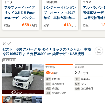
トヨタ
日野自動車
スズキ
アルファード ハイブ
レンジャー 4トンダン
アルトラパン 6
リッド 2.5 Z E-Four
プ オートマ ※2017
禁煙車/オーデ
4WD ナビ バックカ
年式 車検令和8年10
ス/衝突被害軽
メラ ETC スマート
月 フル装備 エアバ
ーキ/パーキン
658
418
1
総額：
.2
万円
総額：
万円
総額：
キー LEDヘッドライ
ッグ オートマ車 走
サー/オートラ
ト
行6.9マKm 新明和
ートハイビーム
DR4 積載3.7トン
ートキー/プッ
ホンダ
ディーゼル 排気量
タート/シート
5120cc
ー/電動格納ミ
ゼスト 660 スパーク G ダイナミックスペシャル 車検
令和10年7月まで 走行36000km 純正ナビ・USB接続 純
ルフラット/US
正フルエアロ スマートキー ETC オートエアコン&電
電/ISOFIX/
販売店保証
格ミラー HIDライト&フォグ 大型リアスポイラー 純
エアコン
正14インチAW 販売店保証
支払総額
本体価格
39.
32.
8
5
万円
万円
年式
2011
年
走行
3.6
万km
車検
車検整備付
修復
なし
保証
保証付
整備
法定整備付
住所
宮城県登米市