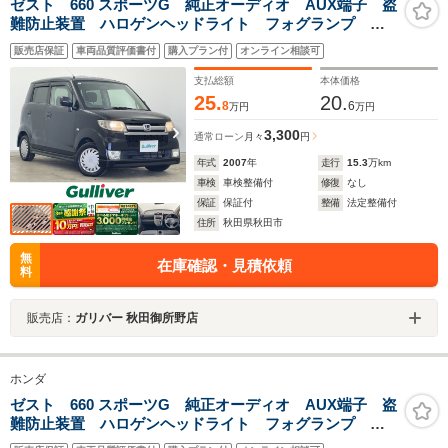
ゼスト 660 スポーツG 純正オーディオ AUX端子 盗
難防止装置 ハロゲンヘッドライト フォグランプ リ
モコンキー
販売店保証
車両品質評価書付
購入プラン付
オンライン相談可
支払総額
本体価格
25.
20.
8
6
万円
万円
3,300
通常ローン
月々
円
年式
2007
年
走行
15.3
万km
車検
車検整備付
修復
なし
保証
保証付
整備
法定整備付
住所
秋田県秋田市
無
在庫確認・見積依頼
料
販売店：
ガリバー 秋田御所野店
ホンダ
ゼスト 660 スポーツG 純正オーディオ AUX端子 盗
難防止装置 ハロゲンヘッドライト フォグランプ リ
モコンキー