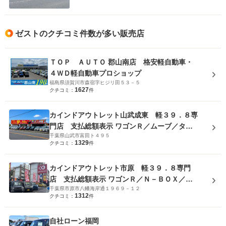
ゼストのクチコミ件数が多い販売店
ＴＯＰ ＡＵＴＯ 郡山南店 格安軽自動車・
４ＷＤ軽自動車プロショップ
福島県須賀川市森宿字ヒジリ田５３－５
1627
クチコミ：
件
カインドアウトレット山武成東 軽３９．８専
門店 支払総額表示 ワゴンＲ／ムーブ／タン
千葉県山武市富田ト４９５
ト／ルークス／Ｎ－ＢＯＸ
1329
クチコミ：
件
カインドアウトレット市原 軽３９．８専門
店 支払総額表示 ワゴンＲ／Ｎ－ＢＯＸ／ス
千葉県市原市八幡海岸通１９６９－１２
ペーシア／デイズ
1312
クチコミ：
件
自社ローン福岡