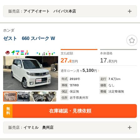
販売店：
アイアイオート バイパス本店
ホンダ
ゼスト 660 スパーク W
支払総額
本体価格
27.
17.
8
8
万円
万円
5,100
通常ローン
月々
円
年式
2010
年
走行
7.6
万km
車検
'27/03
修復
なし
保証
保証無
整備
法定整備無
住所
岩手県奥州市
無
在庫確認・見積依頼
料
販売店：
イマミル 奥州店