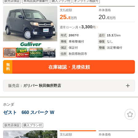
販売店保証
車両品質評価書付
購入プラン付
オンライン相談可
支払総額
本体価格
25.
20.
8
6
万円
万円
3,300
通常ローン
月々
円
年式
2007
年
走行
15.3
万km
車検
車検整備付
修復
なし
保証
保証付
整備
法定整備付
住所
秋田県秋田市
無
在庫確認・見積依頼
料
販売店：
ガリバー 秋田御所野店
ホンダ
ゼスト 660 スパーク W
販売店保証
購入プラン付
支払総額
本体価格