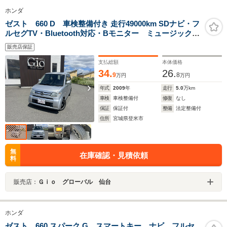
ホンダ
ゼスト 660 D 車検整備付き 走行49000km SDナビ・フ
ルセグTV・Bluetooth対応・Bモニター ミュージックプ
レイヤー接続可 スマートキー オートエアコン&電動格
販売店保証
納ミラー ベンチシート 販売保証
支払総額
本体価格
34.
26.
9
8
万円
万円
年式
2009
年
走行
5.0
万km
車検
車検整備付
修復
なし
保証
保証付
整備
法定整備付
住所
宮城県登米市
無
在庫確認・見積依頼
料
販売店：
Ｇｉｏ グローバル 仙台
ホンダ
ゼスト 660 スパーク G スマートキー ナビ フルセ