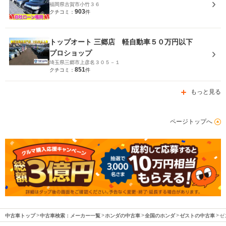
福岡県古賀市小竹３６
903
クチコミ：
件
トップオート 三郷店 軽自動車５０万円以下
プロショップ
埼玉県三郷市上彦名３０５－１
851
クチコミ：
件
もっと見る
ページトップへ
中古車トップ
中古車検索：メーカー一覧
ホンダの中古車
全国のホンダ
ゼストの中古車
ゼ