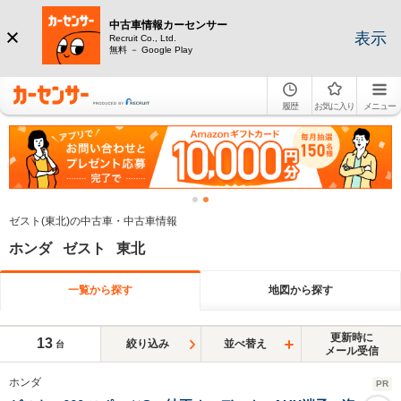
中古車情報カーセンサー
表示
Recruit Co., Ltd.
無料 － Google Play
履歴
お気に入り
メニュー
ゼスト(東北)の中古車・中古車情報
ホンダ ゼスト 東北
一覧から探す
地図から探す
更新時に
13
絞り込み
並べ替え
台
メール受信
ホンダ
PR