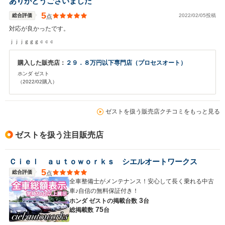
ありがとうございました
5
総合評価
2022/02/05投稿
点
対応が良かったです。
ｊｊｊｇｇｇｃｃｃ
購入した販売店：
２９．８万円以下専門店（プロセスオート）
ホンダ ゼスト
（2022/02購入）
ゼストを扱う販売店クチコミをもっと見る
ゼストを扱う注目販売店
Ｃｉｅｌ ａｕｔｏｗｏｒｋｓ シエルオートワークス
5
総合評価
点
全車整備士がメンテナンス！安心して長く乗れる中古
車♪自信の無料保証付き！
3
ホンダ ゼストの
掲載台数
台
75
総掲載数
台