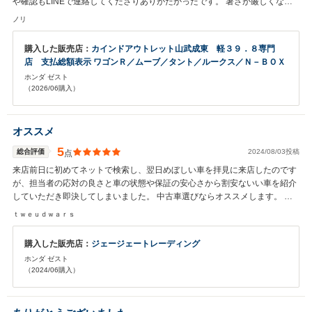
や確認もLINEで連絡してくださりありがたかったです。 暑さが厳しくなり
ますがご自愛ください。
ノリ
購入した販売店：
カインドアウトレット山武成東 軽３９．８専門
店 支払総額表示 ワゴンＲ／ムーブ／タント／ルークス／Ｎ－ＢＯＸ
ホンダ ゼスト
（2026/06購入）
オススメ
5
総合評価
2024/08/03投稿
点
来店前日に初めてネットで検索し、翌日めぼしい車を拝見に来店したのです
が、担当者の応対の良さと車の状態や保証の安心さから割安ないい車を紹介
していただき即決してしまいました。 中古車選びならオススメします。 あ
りがとうございました。
ｔｗｅｕｄｗａｒｓ
購入した販売店：
ジェージェートレーディング
ホンダ ゼスト
（2024/06購入）