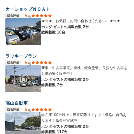
カーショップＮＯＡＨ
5
総合評価
点
★☆★ お気軽にお問い合わせください ★☆★
2
ホンダ ゼストの
掲載台数
台
10
総掲載数
台
ラッキープラン
5
総合評価
点
新車・中古車販売／車検／鈑金塗装。良質な中古車を
お求め安く販売中！
2
ホンダ ゼストの
掲載台数
台
7
総掲載数
台
高山自動車
5
総合評価
点
総在庫100台以上！茂原IC降りてすぐ！価格に自信あ
ります！低金利実施中！
2
ホンダ ゼストの
掲載台数
台
117
総掲載数
台