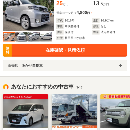
25
13.
5
万円
万円
4,800
通常ローン
月々
円
年式
2010
年
走行
10.9
万km
車検
車検整備付
修復
なし
保証
保証付
整備
法定整備付
住所
秋田県にかほ市
無
在庫確認・見積依頼
料
販売店：
あかり自動車
あなたにおすすめの中古車
［PR］