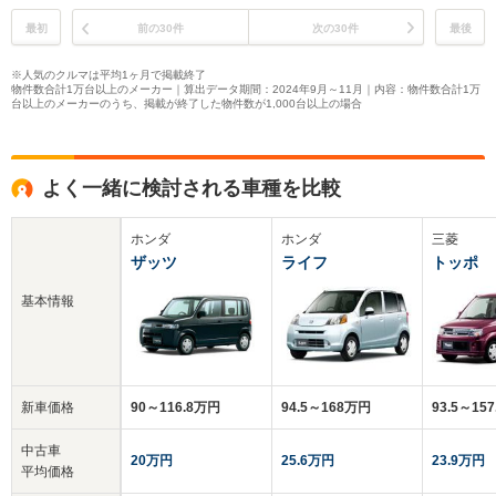
最初
前の30件
次の30件
最後
※人気のクルマは平均1ヶ月で掲載終了
物件数合計1万台以上のメーカー｜算出データ期間：2024年9月～11月｜内容：物件数合計1万
台以上のメーカーのうち、掲載が終了した物件数が1,000台以上の場合
よく一緒に検討される車種を比較
ホンダ
ホンダ
三菱
ザッツ
ライフ
トッポ
基本情報
新車価格
90～116.8万円
94.5～168万円
93.5～15
中古車
20万円
25.6万円
23.9万円
平均価格