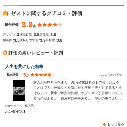
WLTCモード
ゼストに関するクチコミ・評価
-
-
-
燃費
3.8
総合評価
点
3.8
3.5
3.6
デザイン :
走行性 :
居住性 :
3.5
3.9
3.8
排気量
656cc
658cc
657cc
積載性 :
運転しやすさ :
維持費 :
駆動方式
FF、4WD
FF、4WD
FF、4WD
評価の高いレビュー・評判
人生を共にした相棒
5
総合評価
2017/09/08投稿
点
購入から約10年であり、経時劣化はあるものの十分走る
ことはでき、外観などを気にせず移動手段として見るとす
ばらしい。新車で燃費や性能、オプションが多種ついてい
るものがあるが、費用対効果をみると、現状の車でよいと
考えている。カーナビもスマホで十分性能が良いものがあ
たかへろさん
（栃木県）
り、ステレオもカセット、CD のみだが、こちらもスマホ
ホンダ ゼスト
で十分代用できる。乗り続けることが出来る限り、車の買
い換えを検討することはないだろう。
もっと見る