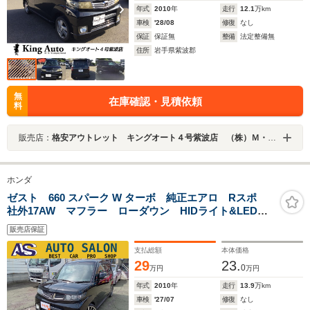
年式
2010
年
走行
12.1
万km
車検
'28/08
修復
なし
保証
保証無
整備
法定整備無
住所
岩手県紫波郡
無
在庫確認・見積依頼
料
販売店：
格安アウトレット キングオート４号紫波店 （株）Ｍ・Ｋ・Ｋ
ホンダ
ゼスト 660 スパーク W ターボ 純正エアロ Rスポ
社外17AW マフラー ローダウン HIDライト&LEDフ
ォグ ターボ フルセグTV&SDナビ ETC スマートキ
販売店保証
ー オートエアコン 1オーナー Tベルト交換済み ベ
ンチシート
支払総額
本体価格
29
23.
0
万円
万円
年式
2010
年
走行
13.9
万km
車検
'27/07
修復
なし