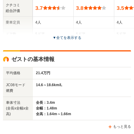
クチコミ
3.7
3.8
3.5
総合評価
乗車定員
4人
4人
4人
ドア数
5ドア
5ドア
5ドア
▼
全てを表示する
全高
全高
全高
1.62m
1.61m～1.66m
1.68
ゼストの基本情報
平均価格
21.4万円
全幅
全幅
全
サイズ
1.48m
1.48m
1.
全長
全長
JC08モード
14.6～18.6km/L
(全長x全幅x全高)
3.4m
3.4m
3
燃費
車体寸法
全長：3.4m
(全長x全幅x全
全幅：1.48m
ホイールベース
ホイールベース
ホイー
高)
全高：1.64m～1.66m
-m
-m
もっと見る