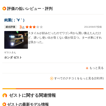
評価の低いレビュー・評判
鈍重(；´∀｀)
3
総合評価
2013/09/07投稿
点
スタイルが好みだったのでワゴンRから買い換えたんだけ
ど、遅いし使い出が良くない面が目立つ。ターボ車にすれ
ば良かった。
ゲストさん
ホンダ ゼスト
もっと見る
すべてのクチコミをもっと見る(191件)
ゼストに関する関連情報
ゼストの最新モデル情報