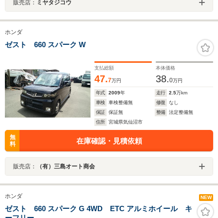
販売店：
ミヤタジコウ
ホンダ
ゼスト 660 スパーク W
支払総額
本体価格
47.
38.
7
0
万円
万円
年式
2009
年
走行
2.5
万km
車検
車検整備無
修復
なし
保証
保証無
整備
法定整備無
住所
宮城県気仙沼市
無
在庫確認・見積依頼
料
販売店：
（有）三島オート商会
ホンダ
NEW
ゼスト 660 スパーク G 4WD ETC アルミホイール キ
ーフリー