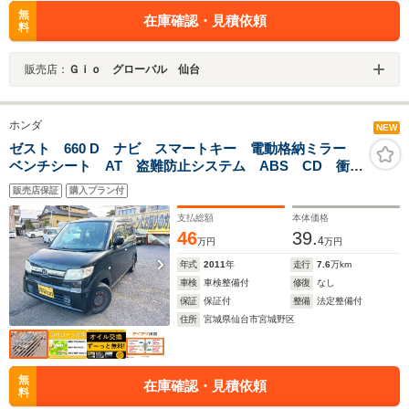
無
在庫確認・見積依頼
料
販売店：
Ｇｉｏ グローバル 仙台
ホンダ
NEW
ゼスト 660 D ナビ スマートキー 電動格納ミラー
ベンチシート AT 盗難防止システム ABS CD 衝突
安全ボディ エアコン パワーステアリング パワーウ
販売店保証
購入プラン付
ィンドウ
支払総額
本体価格
46
39.
4
万円
万円
年式
2011
年
走行
7.6
万km
車検
車検整備付
修復
なし
保証
保証付
整備
法定整備付
住所
宮城県仙台市宮城野区
無
在庫確認・見積依頼
料