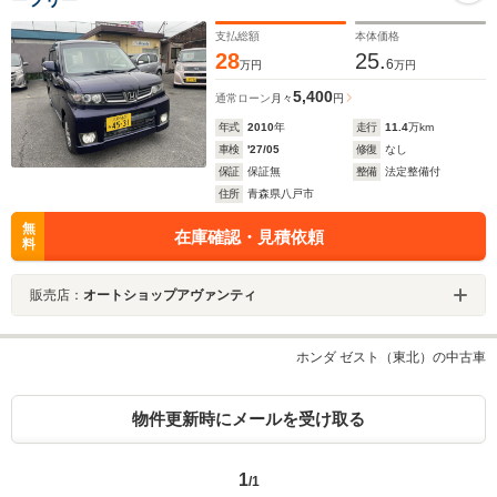
支払総額
本体価格
28
25.
6
万円
万円
5,400
通常ローン
月々
円
年式
2010
年
走行
11.4
万km
車検
'27/05
修復
なし
保証
保証無
整備
法定整備付
住所
青森県八戸市
無
在庫確認・見積依頼
料
販売店：
オートショップアヴァンティ
ホンダ ゼスト（東北）の中古車
物件更新時にメールを受け取る
1
/1