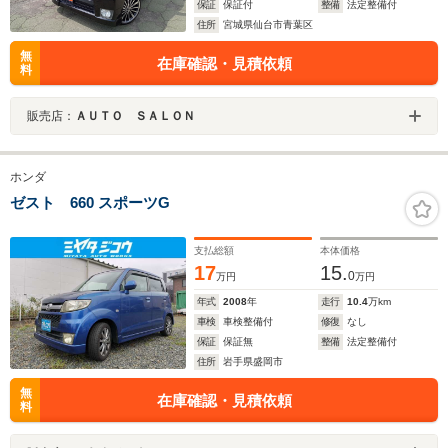
保証
保証付
整備
法定整備付
住所
宮城県仙台市青葉区
無
在庫確認・見積依頼
料
販売店：
ＡＵＴＯ ＳＡＬＯＮ
ホンダ
ゼスト 660 スポーツG
支払総額
本体価格
17
15.
0
万円
万円
年式
2008
年
走行
10.4
万km
車検
車検整備付
修復
なし
保証
保証無
整備
法定整備付
住所
岩手県盛岡市
無
在庫確認・見積依頼
料