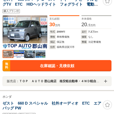
グTV ETC HIDヘッドライト フォグライト 電動格
納ミラー 全席パワーウィンドウ ベンチシート 社外
購入プラン付
アルミホイール ドアバイザー ABS 無修復歴車
支払総額
本体価格
30
20.
5
万円
万円
年式
2009
年
走行
7.2
万km
車検
車検整備無
修復
なし
保証
保証無
整備
法定整備無
住所
福島県須賀川市
無
在庫確認・見積依頼
料
販売店：
ＴＯＰ ＡＵＴＯ 郡山南店 格安軽自動車・４ＷＤ軽自動車プロショップ
ホンダ
ゼスト 660 D スペシャル 社外オーディオ ETC エア
バッグ PW