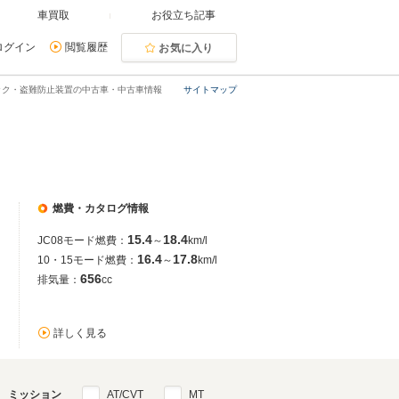
車買取
お役立ち記事
ログイン
閲覧履歴
お気に入り
ック・盗難防止装置の中古車・中古車情報
サイトマップ
燃費・カタログ情報
15.4
18.4
JC08モード燃費：
～
km/l
16.4
17.8
10・15モード燃費：
～
km/l
656
排気量：
cc
詳しく見る
ミッション
AT/CVT
MT