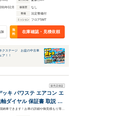
R09)年02月
なし
修復歴
法定整備付
整備
フロア5MT
ミッション
無
在庫確認・見積依頼
追加
料
ネクステージ お盆の中古車
ェア！！
販売店保証
オデッキ パワステ エアコン エ
軸ダイヤル 保証書 取説 軽
法人様大歓迎！点検記録簿多数の安心車両！！商用車多数在庫展示中です！！全国納車できます！お車の詳細や御見積もり等お気軽にお問い合わせ下さい☆０７２－８５２－０３００☆