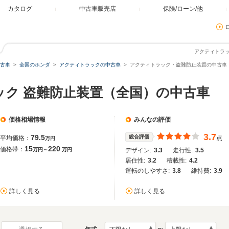
カタログ
中古車販売店
保険/ローン/他
アクティトラ
古車
全国のホンダ
アクティトラックの中古車
アクティトラック・盗難防止装置の中古車
ック 盗難防止装置（全国）の中古車
価格相場情報
みんなの評価
3.7
79.5
総合評価
平均価格：
点
万円
15
220
価格帯：
万円～
万円
デザイン:
3.3
走行性:
3.5
居住性:
3.2
積載性:
4.2
運転のしやすさ:
3.8
維持費:
3.9
詳しく見る
詳しく見る