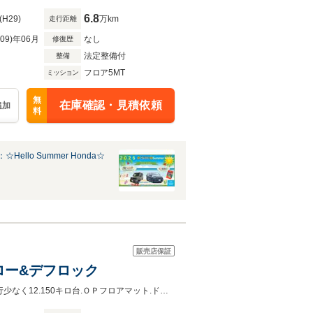
6.8
(H29)
万km
走行距離
R09)年06月
なし
修復歴
法定整備付
整備
フロア5MT
ミッション
無
在庫確認・見積依頼
追加
料
Hello Summer Honda☆
販売店保証
様ロー&デフロック
4ＷＤハイ＆ローリバース.デフロック農繁仕様.キーレス.フル装備.廃盤モデル走行少なく12.150キロ台.ＯＰフロアマット.ドアバイザー.荷台マット.3方開ラバー装備付.1オーナー禁煙美車.