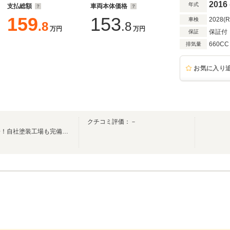
2016
年式
支払総額
車両本体価格
159
153
2028(
車検
.8
.8
万円
万円
保証付
保証
660CC
排気量
お気に入り
）
クチコミ評価：－
自社中国運輸支局特定認証工場！自社塗装工場も完備☆安心・安全・真心をモットーに！