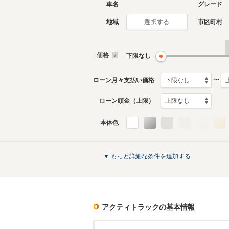
車名
グレード
地域
市区町村
選択する
4代目
3代目
2009年12月～2021年4月
1999年5
生産モデル
生産モデ
価格
下限なし
アクティトラックのカタログを見る
〜
ローン月々支払い価格
ローン頭金（上限）
本体色
▼ もっと詳細な条件を追加する
アクティトラック
の基本情報