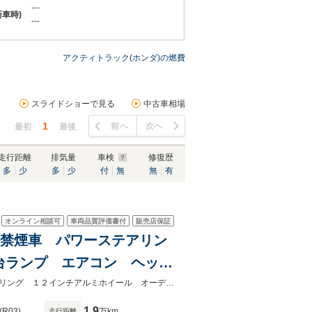
---
新車時)
---
アクティトラック(ホンダ)の燃費
スライドショーで見る
中古車相場
1
前へ
次へ
最初
最後
走行距離
排気量
車検
修復歴
多
少
多
少
付
無
無
有
オンライン相談可
車両品質評価書付
販売店保証
T車 禁煙車 パワーステアリン
台ランプ エアコン ヘッド
★ネクステージ夏トクフェア開催！８月８～１６日まで★ＭＴ車 パワーステアリング １２インチアルミホイール オーディオ 荷台ランプ エアコン
1.9
(R03)
万km
走行距離