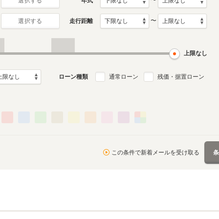
〜
年式
選択する
〜
走行距離
選択する
2代目
月～2009年11月
1988年5月～1999年4月
ル
生産モデル
上限なし
ローン種類
通常ローン
残価・据置ローン
この条件で新着メールを受け取る