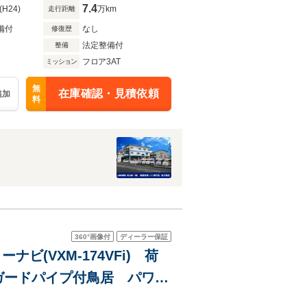
7.4
(H24)
万km
走行距離
備付
なし
修復歴
法定整備付
整備
フロア3AT
ミッション
無
在庫確認・見積依頼
追加
料
360°
画像付
ディーラー保証
ーナビ(VXM-174VFi) 荷
ガードパイプ付鳥居 パワー
エントリーシステム