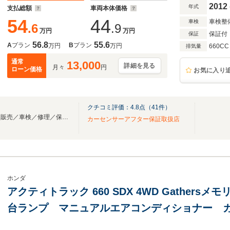
2012
年式
支払総額
車両本体価格
54
44
車検整
車検
.6
.9
万円
万円
保証付
保証
56.8
55.6
A
プラン
B
プラン
万円
万円
660CC
排気量
通常
13,000
詳細を見る
月々
円
ローン価格
お気に入り
クチコミ評価：
4.8
点（
41
件）
各種新車／中古車／国産／外車販売／車検／修理／保険／買取
カーセンサーアフター保証取扱店
ホンダ
アクティトラック 660 SDX 4WD Gathersメモリ
台ランプ マニュアルエアコンディショナー 
ウィンドウ+パワードアロック+電波式キーレス