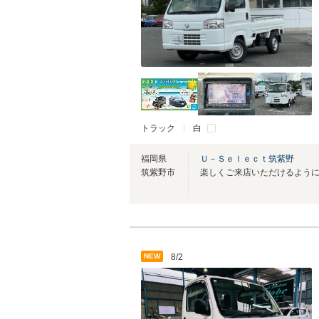
トラック
白
福岡県
Ｕ－Ｓｅｌｅｃｔ筑紫野
筑紫野市
NEW
8/2