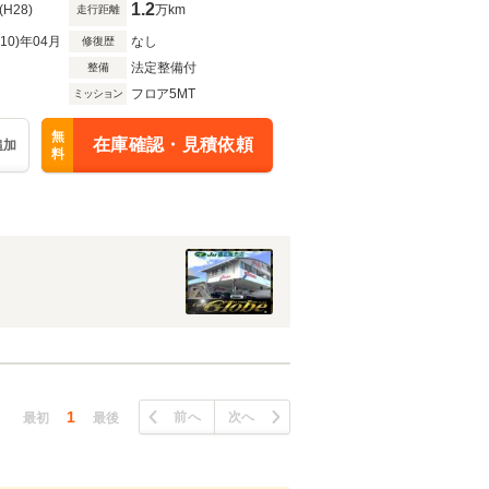
1.2
(H28)
万km
走行距離
R10)年04月
なし
修復歴
法定整備付
整備
フロア5MT
ミッション
無
在庫確認・見積依頼
追加
料
1
前へ
次へ
最初
最後