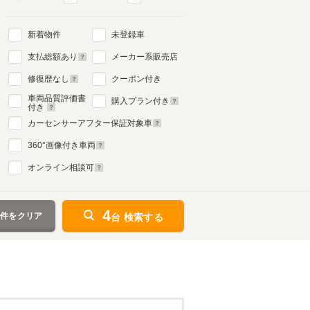
新着物件
未登録車
支払総額あり
メーカー系販売店
修復歴なし
クーポン付き
車両品質評価書
購入プラン付き
付き
カーセンサーアフター保証対象車
360
°画像付き車両
オンライン相談可
4
条件をクリア
台 検索する