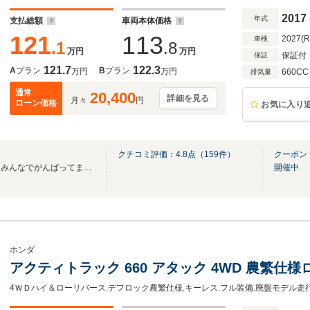
2017
年式
支払総額
車両本体価格
121
113
2027(
車検
.1
.8
万円
万円
保証付
保証
121.7
122.3
A
プラン
B
プラン
万円
万円
660CC
排気量
通常
20,400
詳細を見る
月々
円
ローン価格
お気に入り
クチコミ評価：
4.8
点（
159
件）
クーポン：☆
楽しくご来店いただけるようにみんなでがんばってます！
開催中
ホンダ
アクティトラック 660 アタック 4WD 農繁仕