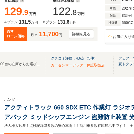
支払総額
車両本体価格
129
122
2027(
車検
.9
.8
万円
万円
保証付
保証
131.5
131.6
A
プラン
B
プラン
万円
万円
660CC
排気量
通常
11,700
詳細を見る
月々
円
ローン価格
お気に入り
クチコミ評価：
4.6
点（
5
件）
フェア：
地域最大級の展示車と全国30,000台の在庫からお選びいただけます♪
夏トクフ
カーセンサーアフター保証取扱店
ホンダ
アクティトラック 660 SDX ETC 作業灯 ラジ
アバック ミッドシップエンジン 盗難防止装置 光
貨物 事業用 事業用登録可 黒ナンバー