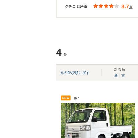
3.7
クチコミ評価
点
4
台
新着順
元の並び順に戻す
新
古
NEW
8/7