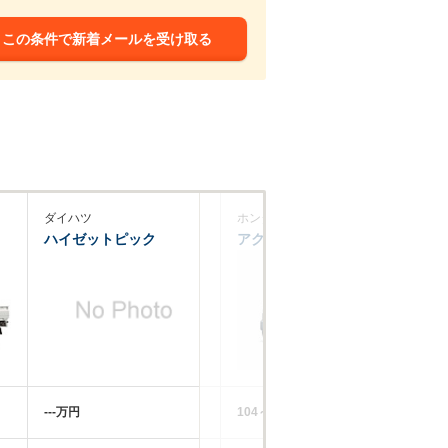
この条件で新着メールを受け取る
ダイハツ
ホンダ
ホ
ハイゼットピック
アクティバン
ス
‐‐‐万円
104～135.5万円
91