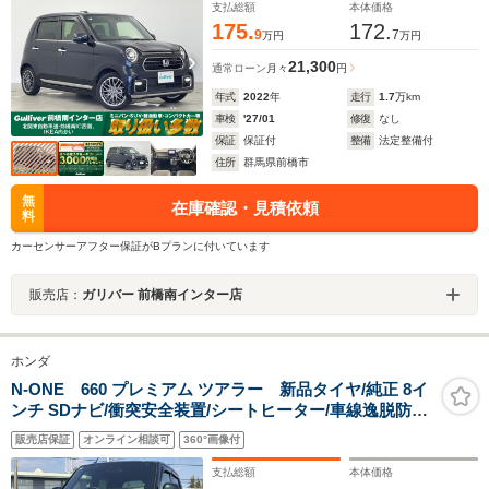
キー スマートキー
支払総額
本体価格
175.
172.
9
7
万円
万円
21,300
通常ローン
月々
円
年式
2022
年
走行
1.7
万km
車検
'27/01
修復
なし
保証
保証付
整備
法定整備付
住所
群馬県前橋市
無
在庫確認・見積依頼
料
カーセンサーアフター保証がBプランに付いています
販売店：
ガリバー 前橋南インター店
ホンダ
N-ONE 660 プレミアム ツアラー 新品タイヤ/純正 8イ
ンチ SDナビ/衝突安全装置/シートヒーター/車線逸脱防止
支援システム/ヘッドランプ LED/ETC/EBD付ABS/横滑り
販売店保証
オンライン相談可
360°画像付
防止装置/アイドリングストップ
支払総額
本体価格