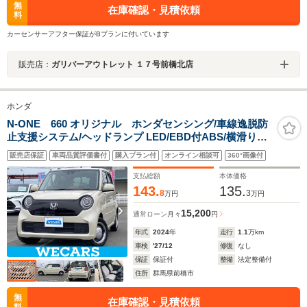
無
在庫確認・見積依頼
料
カーセンサーアフター保証がBプランに付いています
販売店：
ガリバーアウトレット １７号前橋北店
ホンダ
N-ONE 660 オリジナル ホンダセンシング/車線逸脱防
止支援システム/ヘッドランプ LED/EBD付ABS/横滑り防
止装置/アイドリングストップ/禁煙車/エアバッグ 運転席/
販売店保証
車両品質評価書付
購入プラン付
オンライン相談可
360°画像付
エアバッグ 助手席/エアバッグ サイド
支払総額
本体価格
143.
135.
8
3
万円
万円
15,200
通常ローン
月々
円
年式
2024
年
走行
1.1
万km
車検
'27/12
修復
なし
保証
保証付
整備
法定整備付
住所
群馬県前橋市
無
在庫確認・見積依頼
料