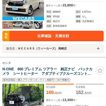
15,800
通常ローン
月々
円
年式
2024
年
走行
1.5
万km
車検
'27/12
修復
なし
保証
保証付
整備
法定整備付
住所
群馬県高崎市
無
在庫確認・見積依頼
料
販売店：
ＷＥＣＡＲＳ（ウィーカーズ） 高崎店
ホンダ
N-ONE 660 プレミアム ツアラー 純正ナビ バックカ
メラ シートヒーター アダプティブクルーズコントロ
ール ETC スマートキー＆プッシュスタート オート
販売店保証
購入プラン付
オンライン相談可
360°画像付
ハイビーム 純正15インチAW 禁煙車 衝突被害軽減装
置
支払総額
本体価格
169.
162.
9
6
万円
万円
13,300
通常ローン
月々
円