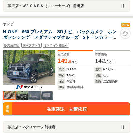
販売店：
ＷＥＣＡＲＳ（ウィーカーズ） 前橋店
ホンダ
NEW
N-ONE 660 プレミアム SDナビ バックカメラ ホン
ダセンシング アダプティブクルーズ 2トーンカラー
禁煙車 寒冷地仕様 ハーフレザーシート シートヒー
販売店保証
購入プラン付
オンライン相談可
ター バックソナー レーンキープ LEDヘッド スマ
ートキー
支払総額
本体価格
149.
142.
9
5
万円
万円
年式
2022
年
走行
0.5
万km
車検
'27/01
修復
なし
保証
保証付
整備
法定整備付
住所
群馬県前橋市
無
在庫確認・見積依頼
料
販売店：
ネクステージ 前橋店