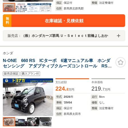
保証
保証付
整備
法定整備付
住所
群馬県北群馬郡
無
在庫確認・見積依頼
料
販売店：
（株）ホンダカーズ群馬 Ｕ－Ｓｅｌｅｃｔ前橋よしおか
ホンダ
N-ONE 660 RS ICターボ 6速マニュアル車 ホンダ
センシング アダプティブクルーズコントロール RS専
用TFTメーター 専用コンビシート ディスプレイオーデ
販売店保証
購入プラン付
ィオ バックカメラ ビルトインETC LEDヘッドライ
ト
支払総額
本体価格
224.
219.
8
7
万円
万円
年式
2026
年
走行
5
km
車検
'29/04
修復
なし
保証
保証付
整備
法定整備付
住所
群馬県太田市