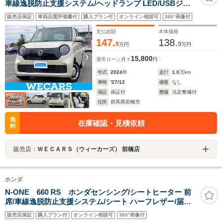
車線逸脱防止支援システム/ヘッドランプ LED/USBジャ
ック/EBD付ABS/横滑り防止装置/アイドリングストップ/
販売店保証
車両品質評価書付
購入プラン付
オンライン相談可
360°画像付
禁煙車/エアバッグ 運転席
支払総額
本体価格
147.
138.
9
9
万円
万円
15,800
通常ローン
月々
円
年式
2024
年
走行
1.0
万km
車検
'27/12
修復
なし
保証
保証付
整備
法定整備付
住所
群馬県前橋市
無
在庫確認・見積依頼
料
販売店：
ＷＥＣＡＲＳ（ウィーカーズ） 前橋店
ホンダ
N-ONE 660 RS ホンダセンシング/シートヒーター 前
席/車線逸脱防止支援システム/シート ハーフレザー/届出
済未使用車/ヘッドランプ LED/EBD付ABS/横滑り防止装
販売店保証
購入プラン付
オンライン相談可
360°画像付
置/アイドリングストップ