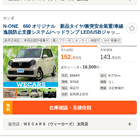
ホンダ
N-ONE 660 オリジナル 新品タイヤ/衝突安全装置/車線
逸脱防止支援システム/ヘッドランプ LED/USBジャッ
ク/EBD付ABS/横滑り防止装置/ホンダセンシング/禁煙車/
販売店保証
車両品質評価書付
購入プラン付
オンライン相談可
360°画像付
エアバッグ 運転席/エアバッグ 助手席
支払総額
本体価格
152.
143.
9
9
万円
万円
16,500
通常ローン
月々
円
年式
2024
年
走行
0.7
万km
車検
'27/12
修復
なし
保証
保証付
整備
法定整備付
住所
群馬県太田市
無
在庫確認・見積依頼
料
販売店：
ＷＥＣＡＲＳ（ウィーカーズ） 太田店