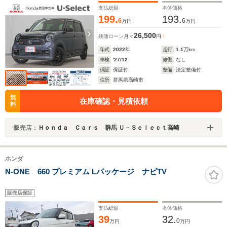
支払総額
本体価格
199.
193.
6
6
万円
万円
26,500
残価ローン
月々
円
年式
2022
年
走行
1.1
万km
車検
'27/12
修復
なし
保証
保証付
整備
法定整備付
住所
群馬県高崎市
無
在庫確認・見積依頼
料
販売店：
Ｈｏｎｄａ Ｃａｒｓ 群馬 Ｕ－Ｓｅｌｅｃｔ高崎
ホンダ
N-ONE 660 プレミアム Lパッケージ ナビTV
販売店保証
支払総額
本体価格
39
32.
0
万円
万円