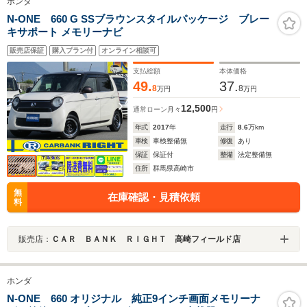
ホンダ
N-ONE 660 G SSブラウンスタイルパッケージ ブレー
キサポート メモリーナビ
販売店保証
購入プラン付
オンライン相談可
支払総額
本体価格
49.
37.
8
8
万円
万円
12,500
通常ローン
月々
円
年式
2017
年
走行
8.6
万km
車検
車検整備無
修復
あり
保証
保証付
整備
法定整備無
住所
群馬県高崎市
無
在庫確認・見積依頼
料
販売店：
ＣＡＲ ＢＡＮＫ ＲＩＧＨＴ 高崎フィールド店
ホンダ
N-ONE 660 オリジナル 純正9インチ画面メモリーナ