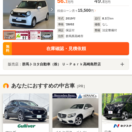
56.
49.
3
8
万円
万円
15,500
残価ローン
月々
円
年式
2019
年
走行
8.3
万km
車検
'28/02
修復
なし
保証
保証付
整備
法定整備付
住所
群馬県高崎市
無
在庫確認・見積依頼
料
販売店：
群馬トヨタ自動車（株） Ｕ－Ｐａｒｋ高崎島野店
あなたにおすすめの中古車
［PR］