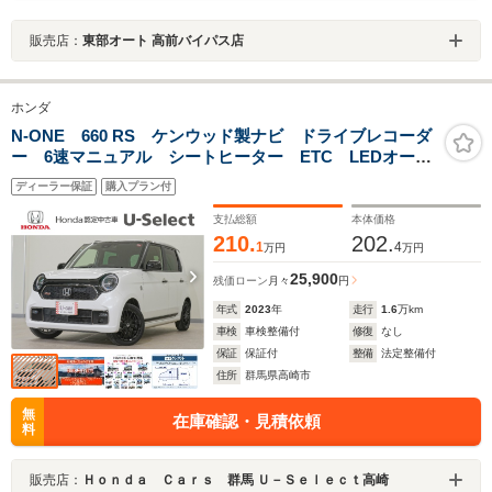
販売店：
東部オート 高前バイパス店
ホンダ
N-ONE 660 RS ケンウッド製ナビ ドライブレコーダ
ー 6速マニュアル シートヒーター ETC LEDオート
ライト オートハイビーム パーキングセンサー サイ
ディーラー保証
購入プラン付
ドエアバッグ・サイドカーテンエアバッグ クルーズコ
ントロール
支払総額
本体価格
210.
202.
1
4
万円
万円
25,900
残価ローン
月々
円
年式
2023
年
走行
1.6
万km
車検
車検整備付
修復
なし
保証
保証付
整備
法定整備付
住所
群馬県高崎市
無
在庫確認・見積依頼
料
販売店：
Ｈｏｎｄａ Ｃａｒｓ 群馬 Ｕ－Ｓｅｌｅｃｔ高崎