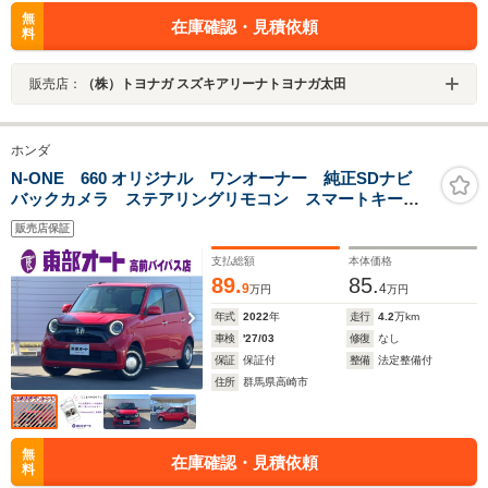
無
在庫確認・見積依頼
料
販売店：
（株）トヨナガ スズキアリーナトヨナガ太田
ホンダ
N-ONE 660 オリジナル ワンオーナー 純正SDナビ
バックカメラ ステアリングリモコン スマートキー
プッシュスタート オートハイビーム コーナーセンサ
販売店保証
ー レーダークルーズコントロール Bluetoothオーディ
オ
支払総額
本体価格
89.
85.
9
4
万円
万円
年式
2022
年
走行
4.2
万km
車検
'27/03
修復
なし
保証
保証付
整備
法定整備付
住所
群馬県高崎市
無
在庫確認・見積依頼
料