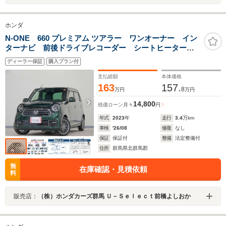
ホンダ
N-ONE 660 プレミアム ツアラー ワンオーナー イン
ターナビ 前後ドライブレコーダー シートヒーター
LEDオートライト オートハイビーム 渋滞追従機能付
ディーラー保証
購入プラン付
きACC レーンキープアシスト サイドエアバッグ・サ
イドカーテンエアバッグ
支払総額
本体価格
163
157.
8
万円
万円
14,800
残価ローン
月々
円
年式
2023
年
走行
3.4
万km
車検
'26/08
修復
なし
保証
保証付
整備
法定整備付
住所
群馬県北群馬郡
無
在庫確認・見積依頼
料
販売店：
（株）ホンダカーズ群馬 Ｕ－Ｓｅｌｅｃｔ前橋よしおか