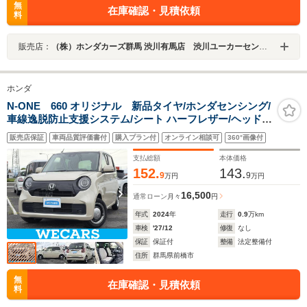
無
在庫確認・見積依頼
料
販売店：
（株）ホンダカーズ群馬 渋川有馬店 渋川ユーカーセンター
ホンダ
N-ONE 660 オリジナル 新品タイヤ/ホンダセンシング/
車線逸脱防止支援システム/シート ハーフレザー/ヘッドラ
ンプ LED/EBD付ABS/横滑り防止装置/アイドリングスト
販売店保証
車両品質評価書付
購入プラン付
オンライン相談可
360°画像付
ップ/禁煙車/エアバッグ 運転席
支払総額
本体価格
152.
143.
9
9
万円
万円
16,500
通常ローン
月々
円
年式
2024
年
走行
0.9
万km
車検
'27/12
修復
なし
保証
保証付
整備
法定整備付
住所
群馬県前橋市
無
在庫確認・見積依頼
料