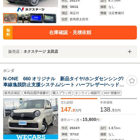
年式
2021
年
走行
0.7
万km
車検
'26/11
修復
なし
保証
保証付
整備
法定整備付
住所
群馬県太田市
無
在庫確認・見積依頼
料
販売店：
ネクステージ 太田店
ホンダ
N-ONE 660 オリジナル 新品タイヤ/ホンダセンシング/
車線逸脱防止支援システム/シート ハーフレザー/ヘッドラ
ンプ LED/EBD付ABS/横滑り防止装置/アイドリングスト
販売店保証
車両品質評価書付
購入プラン付
オンライン相談可
360°画像付
ップ/禁煙車/エアバッグ 運転席
支払総額
本体価格
147.
138.
9
9
万円
万円
15,800
通常ローン
月々
円
年式
2024
年
走行
1.3
万km
車検
'27/12
修復
なし