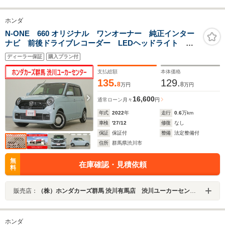
ホンダ
N-ONE 660 オリジナル ワンオーナー 純正インター
ナビ 前後ドライブレコーダー LEDヘッドライト オ
ートハイビーム パーキングセンサー 渋滞追従機能付
ディーラー保証
購入プラン付
きACC レーンキープアシスト サイドカーテンエアバ
ッグ ETC
支払総額
本体価格
135.
129.
8
8
万円
万円
16,600
通常ローン
月々
円
年式
2022
年
走行
0.6
万km
車検
'27/12
修復
なし
保証
保証付
整備
法定整備付
住所
群馬県渋川市
無
在庫確認・見積依頼
料
販売店：
（株）ホンダカーズ群馬 渋川有馬店 渋川ユーカーセンター
ホンダ