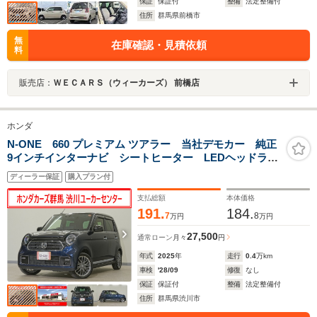
保証
保証付
整備
法定整備付
住所
群馬県前橋市
無
在庫確認・見積依頼
料
販売店：
ＷＥＣＡＲＳ（ウィーカーズ） 前橋店
ホンダ
N-ONE 660 プレミアム ツアラー 当社デモカー 純正
9インチインターナビ シートヒーター LEDヘッドライ
ト オートハイビーム 渋滞追従機能付きACC レーン
ディーラー保証
購入プラン付
キープアシスト 衝突軽減ブレーキ 誤発進抑制機能
サイドエアバッグ ETC
支払総額
本体価格
191.
184.
7
8
万円
万円
27,500
通常ローン
月々
円
年式
2025
年
走行
0.4
万km
車検
'28/09
修復
なし
保証
保証付
整備
法定整備付
住所
群馬県渋川市