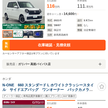
ダー ETC 禁煙
支払総額
本体価格
116
111.
9
万円
万円
14,600
通常ローン
月々
円
年式
2021
年
走行
3.9
万km
車検
'28/07
修復
なし
保証
保証付
整備
法定整備付
住所
群馬県高崎市
無
在庫確認・見積依頼
料
カーセンサーアフター保証がBプランに付いています
販売店：
ガリバー 高前バイパス店
ホンダ
N-ONE 660 スタンダード L ホワイトクラッシースタイ
ル サイドエアバッグ ワンオーナー バックカメラ
ベンチシート 横滑り防止装置 アイドリングストッ
ディーラー保証
車両品質評価書付
購入プラン付
360°画像付
プ オートエアコン インテリキー
支払総額
本体価格