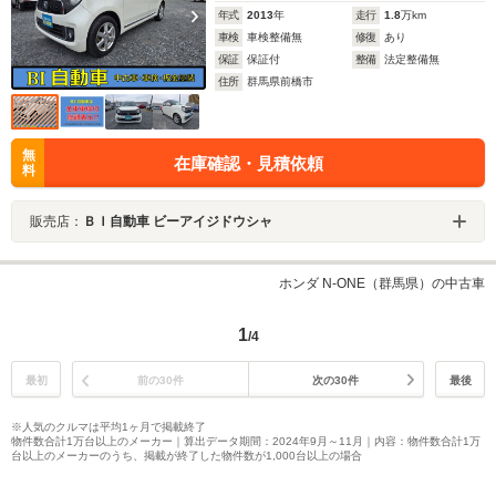
年式
2013
年
走行
1.8
万km
車検
車検整備無
修復
あり
保証
保証付
整備
法定整備無
住所
群馬県前橋市
無
在庫確認・見積依頼
料
販売店：
ＢＩ自動車 ビーアイジドウシャ
ホンダ N-ONE（群馬県）の中古車
1
/4
最初
前の30件
次の30件
最後
※人気のクルマは平均1ヶ月で掲載終了
物件数合計1万台以上のメーカー｜算出データ期間：2024年9月～11月｜内容：物件数合計1万
台以上のメーカーのうち、掲載が終了した物件数が1,000台以上の場合