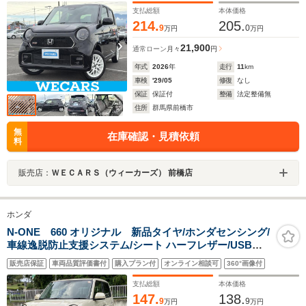
支払総額
本体価格
214.
205.
9
0
万円
万円
21,900
通常ローン
月々
円
年式
2026
年
走行
11
km
車検
'29/05
修復
なし
保証
保証付
整備
法定整備無
住所
群馬県前橋市
無
在庫確認・見積依頼
料
販売店：
ＷＥＣＡＲＳ（ウィーカーズ） 前橋店
ホンダ
N-ONE 660 オリジナル 新品タイヤ/ホンダセンシング/
車線逸脱防止支援システム/シート ハーフレザー/USBジ
ャック/ETC/EBD付ABS/横滑り防止装置/アイドリングス
販売店保証
車両品質評価書付
購入プラン付
オンライン相談可
360°画像付
トップ/禁煙車/エアバッグ 運転席
支払総額
本体価格
147.
138.
9
9
万円
万円