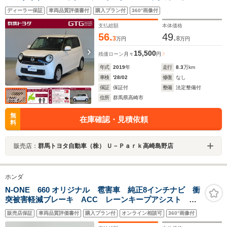
ベンチシート 横滑り防止装置 アイドリングストッ
ディーラー保証
車両品質評価書付
購入プラン付
360°画像付
プ オートエアコン インテリキー
支払総額
本体価格
56.
49.
3
8
万円
万円
15,500
残価ローン
月々
円
年式
2019
年
走行
8.3
万km
車検
'28/02
修復
なし
保証
保証付
整備
法定整備付
住所
群馬県高崎市
無
在庫確認・見積依頼
料
販売店：
群馬トヨタ自動車（株） Ｕ－Ｐａｒｋ高崎島野店
ホンダ
N-ONE 660 オリジナル 雹害車 純正8インチナビ 衝
突被害軽減ブレーキ ACC レーンキープアシスト コ
ーナーセンサー オートLEDライト ハーフレザーシー
販売店保証
車両品質評価書付
購入プラン付
オンライン相談可
360°画像付
ト スマートキー プッシュスタート ドライブレコー