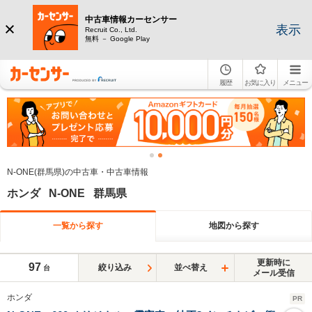
中古車情報カーセンサー
表示
Recruit Co., Ltd.
無料 － Google Play
履歴
お気に入り
メニュー
N-ONE(群馬県)の中古車・中古車情報
ホンダ N-ONE 群馬県
一覧から探す
地図から探す
更新時に
97
絞り込み
並べ替え
台
メール受信
ホンダ
PR