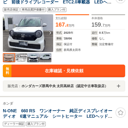
ビ 前後ドライブレコーダー ETC2.0車載器 LEDヘッ
ドライト
販売店保証
車両品質評価書付
購入プラン付
支払総額
本体価格
167.
159.
8
7
万円
万円
年式
2025
年
走行
0.5
万km
車検
'28/06
修復
なし
保証
保証付
整備
法定整備付
住所
群馬県太田市
無
在庫確認・見積依頼
料
販売店：
ホンダカーズ群馬中央 太田高林店（認定中古車取扱店）
ホンダ
N-ONE 660 RS ワンオーナー 純正ディスプレイオー
ディオ 6速マニュアル シートヒーター LEDヘッドラ
イト オートハイビーム アダプティブクルーズコント
ディーラー保証
購入プラン付
ロール レーンキープアシスト パーキングセンサー