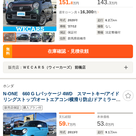
151.
143.
8
3
万円
万円
16,300
通常ローン
月々
円
年式
2020
年
走行
6.2
万km
車検
'27/12
修復
なし
保証
保証付
整備
法定整備付
住所
群馬県前橋市
無
在庫確認・見積依頼
料
販売店：
ＷＥＣＡＲＳ（ウィーカーズ） 前橋店
ホンダ
N-ONE 660 G Lパッケージ 4WD スマートキー/アイド
リングストップ/オートエアコン/横滑り防止/ドアミラーウ
インカー
販売店保証
購入プラン付
支払総額
本体価格
59.
53.
7
0
万円
万円
年式
2013
年
走行
9.1
万km