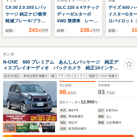
マツダ
メルセデス・ベンツ
日産
CX-30 2.0 20S Lパッ
GLC 220 d 4マチック
デイズ 660 
ケージ 純正ナビ/衝突
ディーゼルターボ
イスターGター
軽減ブレーキ/ブライ
4WD 禁煙車 レーダ
ロパイロット 
ンドスポットモニタ
ーP 純正ナビ 地デ
ション 4WD 
243
238
1
総額：
.8
万円
総額：
.2
万円
総額：
ー/全方位カメラ/パワ
ジ 360カメラ シー
正ナビ 全周
ーシート/シートヒー
トヒーター パワーシ
ラ 寒冷地仕
ター/ステアリングヒ
ート パドルシフト
軽減 禁煙車
ホンダ
ーター/ドライブレコ
LED DSRC
ーセンサー 
ーダー/純正ビルトイ
Bluetooth ドラレ
ーター スマ
N-ONE 660 プレミアム あんしんパッケージ 純正デ
ィスプレイオーディオ バックカメラ 純正14インチ
ンETC/コーナーセン
コ PTS 電動リアゲ
ー LEDヘッ
AW HIDオートライト フォグ ハーフレザー 革巻き
サー/スペアキー
ート キーレスGO
トハイビーム
販売店保証
車両品質評価書付
購入プラン付
オンライン相談可
360°画像付
ステアリング ステアリングスイッチ 前後ドラレコ
18AW
エアコン 純正
ETC スマートキー
支払総額
本体価格
ンチアルミ
98.
93.
8
7
万円
万円
12,900
通常ローン
月々
円
年式
2017
年
走行
3.8
万km
車検
車検整備付
修復
なし
保証
保証付
整備
法定整備付
住所
群馬県前橋市