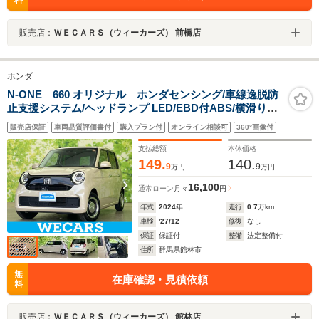
販売店：
ＷＥＣＡＲＳ（ウィーカーズ） 前橋店
ホンダ
N-ONE 660 オリジナル ホンダセンシング/車線逸脱防
止支援システム/ヘッドランプ LED/EBD付ABS/横滑り防
止装置/クルーズコントロール/禁煙車/エアバッグ 運転席/
販売店保証
車両品質評価書付
購入プラン付
オンライン相談可
360°画像付
エアバッグ 助手席/エアバッグ サイド
支払総額
本体価格
149.
140.
9
9
万円
万円
16,100
通常ローン
月々
円
年式
2024
年
走行
0.7
万km
車検
'27/12
修復
なし
保証
保証付
整備
法定整備付
住所
群馬県館林市
無
在庫確認・見積依頼
料
販売店：
ＷＥＣＡＲＳ（ウィーカーズ） 館林店