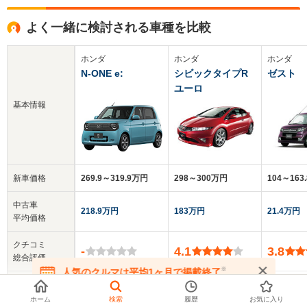
よく一緒に検討される車種を比較
ホンダ
ホンダ
ホンダ
N-ONE e:
シビックタイプR
ゼスト
ユーロ
基本情報
新車価格
269.9～319.9万円
298～300万円
104～163
中古車
218.9万円
183万円
21.4万円
平均価格
クチコミ
-
4.1
3.8
総合評価
※
人気のクルマは平均1ヶ月で掲載終了
在庫が無くなる前にお問い合わせください
乗車定員
4人
4人
3～4人
ホーム
検索
履歴
お気に入り
▼
全てを表示する