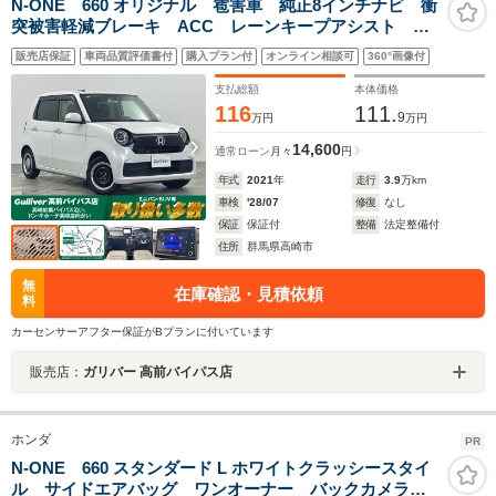
N-ONE 660 オリジナル 雹害車 純正8インチナビ 衝
突被害軽減ブレーキ ACC レーンキープアシスト コ
ーナーセンサー オートLEDライト ハーフレザーシー
販売店保証
車両品質評価書付
購入プラン付
オンライン相談可
360°画像付
ト スマートキー プッシュスタート ドライブレコー
ダー ETC 禁煙
支払総額
本体価格
116
111.
9
万円
万円
14,600
通常ローン
月々
円
年式
2021
年
走行
3.9
万km
車検
'28/07
修復
なし
保証
保証付
整備
法定整備付
住所
群馬県高崎市
無
在庫確認・見積依頼
料
カーセンサーアフター保証がBプランに付いています
販売店：
ガリバー 高前バイパス店
ホンダ
PR
N-ONE 660 スタンダード L ホワイトクラッシースタイ
ル サイドエアバッグ ワンオーナー バックカメラ