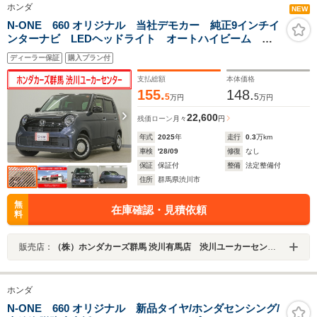
ホンダ
NEW
N-ONE 660 オリジナル 当社デモカー 純正9インチイ
ンターナビ LEDヘッドライト オートハイビーム 渋
滞追従機能付きACC レーンキープアシスト 衝突軽減
ディーラー保証
購入プラン付
ブレーキ 誤発進抑制機能 パーキングセンサー ETC
支払総額
本体価格
155.
148.
5
5
万円
万円
22,600
残価ローン
月々
円
年式
2025
年
走行
0.3
万km
車検
'28/09
修復
なし
保証
保証付
整備
法定整備付
住所
群馬県渋川市
無
在庫確認・見積依頼
料
販売店：
（株）ホンダカーズ群馬 渋川有馬店 渋川ユーカーセンター
ホンダ
N-ONE 660 オリジナル 新品タイヤ/ホンダセンシング/