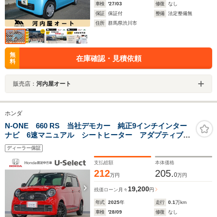
車検
'27/03
修復
なし
保証
保証付
整備
法定整備無
住所
群馬県渋川市
無
在庫確認・見積依頼
料
販売店：
河内屋オート
ホンダ
N-ONE 660 RS 当社デモカー 純正9インチインター
ナビ 6速マニュアル シートヒーター アダプティブク
ルーズコントロール レーンキープアシスト LEDヘッ
ディーラー保証
ドライト オートハイビーム サイドカーテンエアバッ
グ ETC
支払総額
本体価格
212
205.
0
万円
万円
19,200
残価ローン
月々
円
年式
2025
年
走行
0.1
万km
車検
'28/09
修復
なし