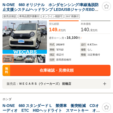
N-ONE 660 オリジナル ホンダセンシング/車線逸脱防
止支援システム/ヘッドランプ LED/USBジャック/EBD付
ABS/横滑り防止装置/アイドリングストップ/禁煙車/エア
販売店保証
車両品質評価書付
オンライン相談可
360°画像付
バッグ 運転席/エアバッグ 助手席
支払総額
本体価格
149.
140.
9
9
万円
万円
16,100
通常ローン
月々
円
年式
2024
年
走行
0.9
万km
車検
'27/12
修復
なし
保証
保証付
整備
法定整備付
住所
群馬県前橋市
無
在庫確認・見積依頼
料
販売店：
ＷＥＣＡＲＳ（ウィーカーズ） 前橋店
ホンダ
N-ONE 660 スタンダード L 禁煙車 衝突軽減 CDオ
ーディオ ETC HIDヘッドライト スマートキー オー