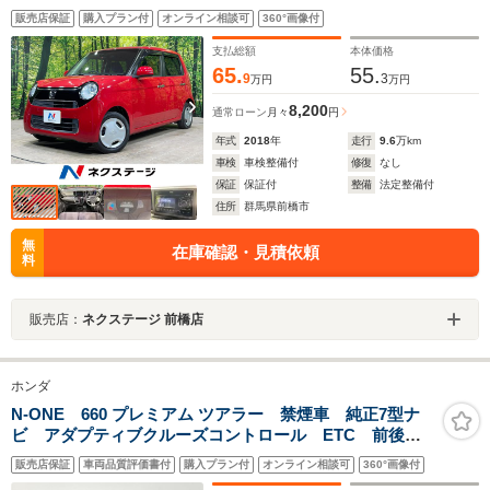
トライト オートエアコン シートリフター 電動格納
販売店保証
購入プラン付
オンライン相談可
360°画像付
ミラー 横滑り防止機能 プライバシーガラス
支払総額
本体価格
65.
55.
9
3
万円
万円
8,200
通常ローン
月々
円
年式
2018
年
走行
9.6
万km
車検
車検整備付
修復
なし
保証
保証付
整備
法定整備付
住所
群馬県前橋市
無
在庫確認・見積依頼
料
販売店：
ネクステージ 前橋店
ホンダ
N-ONE 660 プレミアム ツアラー 禁煙車 純正7型ナ
ビ アダプティブクルーズコントロール ETC 前後ド
ライブレコーダー バックカメラ 電動パーキングブレ
販売店保証
車両品質評価書付
購入プラン付
オンライン相談可
360°画像付
ーキ 前席シートヒーター LEDヘッドライト スペア