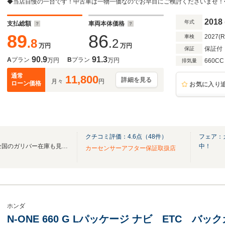
2018
年式
支払総額
車両本体価格
89
86
2027(
車検
.8
.2
万円
万円
保証付
保証
90.9
91.3
A
プラン
B
プラン
万円
万円
660CC
排気量
通常
11,800
詳細を見る
月々
円
ローン価格
お気に入り
クチコミ評価：
4.6
点（
48
件）
フェア：
無料電話は24時間ご案内！！全国のガリバー在庫も見たい方は一括照会が可能です！
中！
カーセンサーアフター保証取扱店
ホンダ
N-ONE 660 G Lパッケージ ナビ ETC 