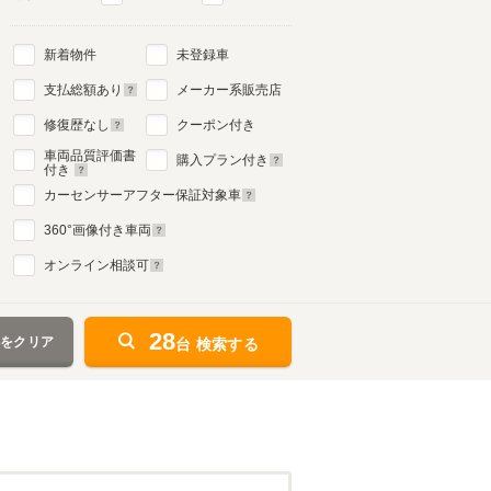
新着物件
未登録車
支払総額あり
メーカー系販売店
修復歴なし
クーポン付き
車両品質評価書
購入プラン付き
付き
カーセンサーアフター保証対象車
360
°画像付き車両
オンライン相談可
28
件をクリア
台 検索する