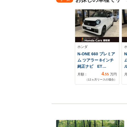
ホンダ
N-ONE 660 プレミア
N
ム ツアラー 8インチ
純正ナビ ET…
4
月額：
.55
万円
（
12
ヵ月リースの場合）