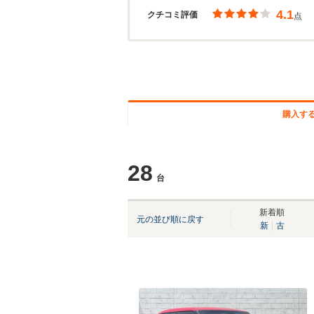
4.1
クチコミ評価
点
購入す
28
台
新着順
元の並び順に戻す
新
古