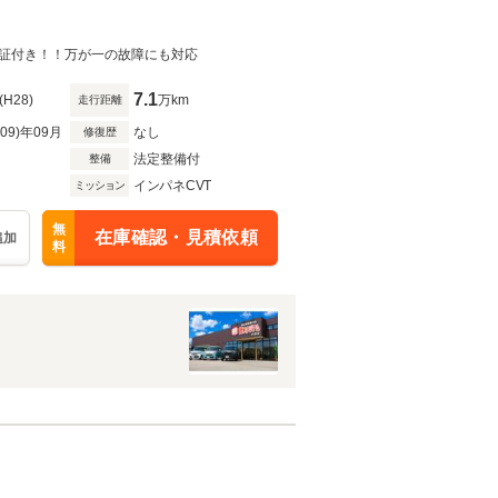
証付き！！万が一の故障にも対応
7.1
(H28)
万km
走行距離
R09)年09月
なし
修復歴
法定整備付
整備
インパネCVT
ミッション
無
在庫確認・見積依頼
追加
料