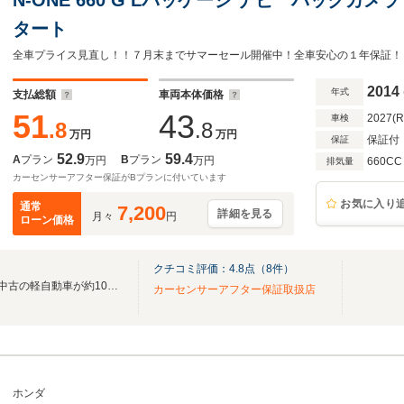
タート
全車プライス見直し！！７月末までサマーセール開催中！全車安心の１年保証！
2014
年式
支払総額
車両本体価格
51
43
2027(
車検
.8
.8
万円
万円
保証付
保証
52.9
59.4
A
プラン
B
プラン
万円
万円
660CC
排気量
カーセンサーアフター保証がBプランに付いています
お気に入り
通常
7,200
詳細を見る
月々
円
ローン価格
クチコミ評価：
4.8
点（
8
件）
軽自動車専門店”軽スタジアム”中古の軽自動車が約100台！
カーセンサーアフター保証取扱店
ホンダ