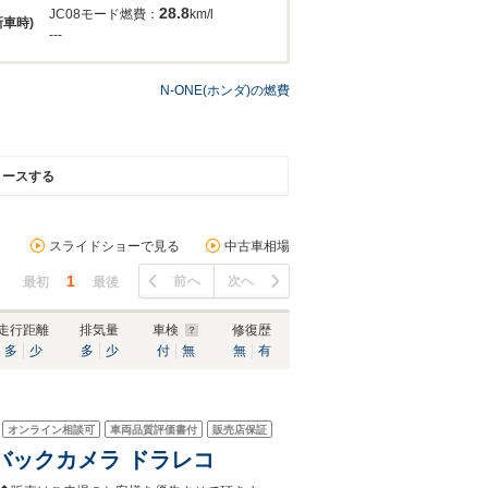
28.8
JC08モード燃費：
km/l
新車時)
---
N-ONE(ホンダ)の燃費
リースする
スライドショーで見る
中古車相場
1
前へ
次へ
最初
最後
走行距離
排気量
車検
修復歴
多
少
多
少
付
無
無
有
オンライン相談可
車両品質評価書付
販売店保証
グ バックカメラ ドラレコ