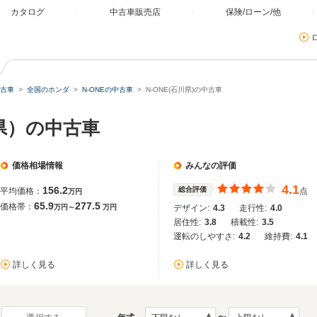
カタログ
中古車販売店
保険/ローン/他
古車
全国のホンダ
N-ONEの中古車
N-ONE(石川県)の中古車
川県）の中古車
価格相場情報
みんなの評価
4.1
156.2
総合評価
平均価格：
点
万円
65.9
277.5
価格帯：
万円～
万円
デザイン:
4.3
走行性:
4.0
居住性:
3.8
積載性:
3.5
運転のしやすさ:
4.2
維持費:
4.1
詳しく見る
詳しく見る