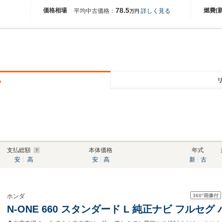
78.5
価格相場
燃費(
平均中古価格：
詳しく見る
万円
る
支払総額
本体価格
年式
安
高
安
高
新
古
360°
画像付
ホンダ
N-ONE 660 スタンダード L 純正ナビ フルセ