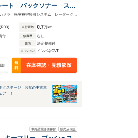
シート バックソナー スマ
線逸脱警報 オートライト
★ネクステージ夏トクフェア開催！８月８～１６日まで★純正ＳＤナビ バックカメラ 衝突被害軽減システム レーダークルーズ 禁煙車 ハーフレザーシート
0.7
(R03)
万km
走行距離
備付
なし
修復歴
法定整備付
整備
インパネCVT
ミッション
無
在庫確認・見積依頼
追加
料
ネクステージ お盆の中古車
ェア！！
車両品質評価書付
販売店保証
カメラ キーフリー プッシュス