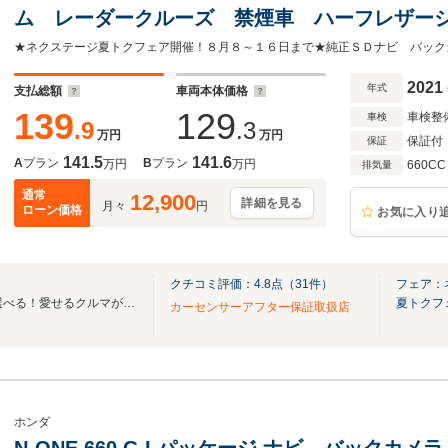
ム レーダークルーズ 禁煙車 ハーフレザー
ートキー LEDヘッド オートハイビーム 車
2021
年式
支払総額
車両本体価格
139
129
車検整
車検
.9
.3
万円
万円
保証付
保証
141.5
141.6
A
プラン
B
プラン
万円
万円
660CC
排気量
通常
12,900
詳細を見る
月々
円
ローン価格
お気に入り
クチコミ評価：
4.8
点（
31
件）
フェア：
グループ総在庫30,000台から選べる！愛せるクルマがきっと見つかります☆
夏トクフ
カーセンサーアフター保証取扱店
ホンダ
N-ONE 660 G Lパッケージ ナビ バック