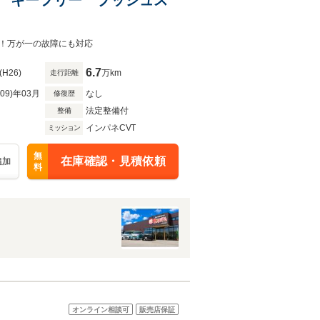
！万が一の故障にも対応
6.7
(H26)
万km
走行距離
R09)年03月
なし
修復歴
法定整備付
整備
インパネCVT
ミッション
無
在庫確認・見積依頼
追加
料
オンライン相談可
販売店保証