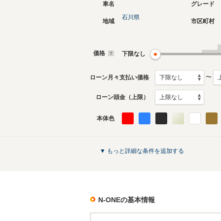
車名
グレード
石川県
地域
市区町村
現行
初代
2020年11月～生産中
2012年1
月生産モ
価格
下限なし
N-ONEのカタログを見る
〜
ローン月々支払い価格
ローン頭金（上限）
本体色
▼ もっと詳細な条件を追加する
N-ONE
の基本情報