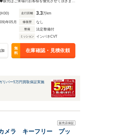
◆当店自慢の一台です！中古車は一物一価なのでお早目にご検討くださいませ！◆販売はご来場のお客様を優先させて頂きます。◆あらかじめご確認下さい※販売は一般のお客様に限ります。
3.3
(H30)
万km
走行距離
R09)年05月
なし
修復歴
法定整備付
整備
インパネCVT
ミッション
無
在庫確認・見積依頼
追加
料
ガリバー5万円買取保証実施
販売店保証
バックカメラ キーフリー プッ