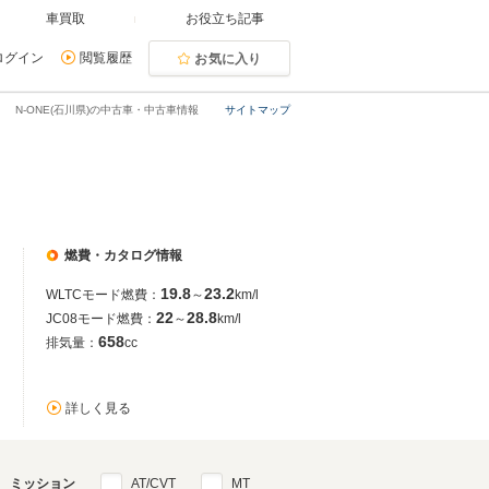
車買取
お役立ち記事
ログイン
閲覧履歴
お気に入り
N-ONE(石川県)の中古車・中古車情報
サイトマップ
燃費・カタログ情報
19.8
23.2
WLTCモード燃費：
～
km/l
22
28.8
JC08モード燃費：
～
km/l
658
排気量：
cc
詳しく見る
ミッション
AT/CVT
MT