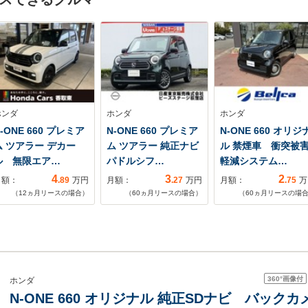
ホンダ
ホンダ
ホンダ
-ONE 660 プレミア
N-ONE 660 プレミア
N-ONE 660 オリジ
ム ツアラー デカー
ム ツアラー 純正ナビ
ル 禁煙車 衝突被
ル 無限エア…
パドルシフ…
軽減システム…
4
3
2
月額：
.89
万円
月額：
.27
万円
月額：
.75
万
（
12
ヵ月リースの場合）
（
60
ヵ月リースの場合）
（
60
ヵ月リースの場
360°
画像付
ホンダ
N-ONE 660 オリジナル 純正SDナビ バッ