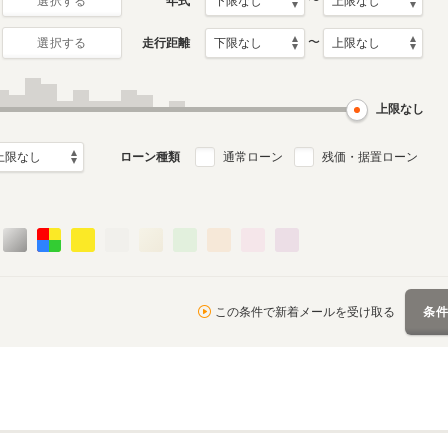
〜
年式
選択する
〜
走行距離
選択する
1月～2020年10
デル
上限なし
ローン種類
通常ローン
残価・据置ローン
この条件で新着メールを受け取る
条