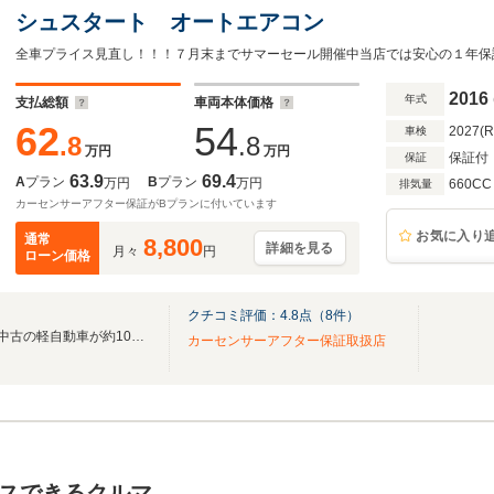
シュスタート オートエアコン
全車プライス見直し！！！７月末までサマーセール開催中当店では安心の１年保
2016
年式
支払総額
車両本体価格
62
54
2027(
車検
.8
.8
万円
万円
保証付
保証
63.9
69.4
A
プラン
B
プラン
万円
万円
660CC
排気量
カーセンサーアフター保証がBプランに付いています
お気に入り
通常
8,800
詳細を見る
月々
円
ローン価格
クチコミ評価：
4.8
点（
8
件）
軽自動車専門店”軽スタジアム”中古の軽自動車が約100台！
カーセンサーアフター保証取扱店
スできるクルマ