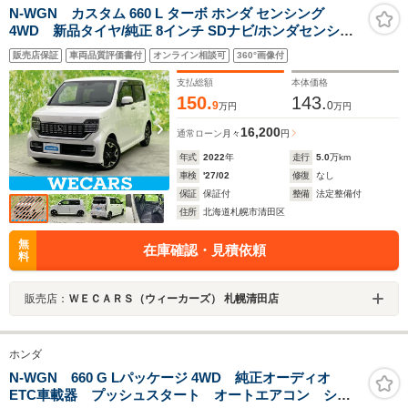
N-WGN カスタム 660 L ターボ ホンダ センシング
4WD 新品タイヤ/純正 8インチ SDナビ/ホンダセンシン
グ/シートヒーター 前席/車線逸脱防止支援システム/シー
販売店保証
車両品質評価書付
オンライン相談可
360°画像付
ト ハーフレザー/ドライブレコーダー 前後/ヘッドランプ
LED/USBジャック
支払総額
本体価格
150.
143.
9
0
万円
万円
16,200
通常ローン
月々
円
年式
2022
年
走行
5.0
万km
車検
'27/02
修復
なし
保証
保証付
整備
法定整備付
住所
北海道札幌市清田区
無
在庫確認・見積依頼
料
販売店：
ＷＥＣＡＲＳ（ウィーカーズ） 札幌清田店
ホンダ
N-WGN 660 G Lパッケージ 4WD 純正オーディオ
ETC車載器 プッシュスタート オートエアコン シー