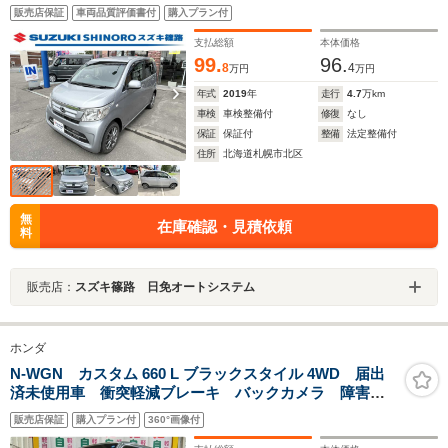
トヒーター ステアリングコントロール 電格ミラー
販売店保証
車両品質評価書付
購入プラン付
横滑防止
支払総額
本体価格
99.
96.
8
4
万円
万円
年式
2019
年
走行
4.7
万km
車検
車検整備付
修復
なし
保証
保証付
整備
法定整備付
住所
北海道札幌市北区
無
在庫確認・見積依頼
料
販売店：
スズキ篠路 日免オートシステム
ホンダ
N-WGN カスタム 660 L ブラックスタイル 4WD 届出
済未使用車 衝突軽減ブレーキ バックカメラ 障害物
センサー 盗難防止装置 アダプティブクルーズコント
販売店保証
購入プラン付
360°画像付
ロール 横滑り防止装置 誤発進抑制装置 ABS LED