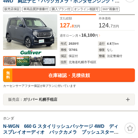
4WD 純正ナビ・バックカメラ・ホンダセンシング・追
従型クルーズコントロール・パドルシフト・衝突軽減シ
販売店保証
車両品質評価書付
購入プラン付
オンライン相談可
360°画像付
ステム・ターボ・レーンキープアシスト・コーナーセン
サー・ETC・ハーフレザーシート・前方純正ドラレコ
支払総額
本体価格
127.
124.
8
7
万円
万円
16,100
通常ローン
月々
円
年式
2020
年
走行
4.8
万km
車検
'27/01
修復
なし
保証
保証付
整備
法定整備付
住所
北海道札幌市手稲区
無
在庫確認・見積依頼
料
カーセンサーアフター保証がBプランに付いています
販売店：
ガリバー 札幌手稲店
ホンダ
N-WGN 660 G スタイリッシュパッケージ 4WD ディ
スプレイオーディオ バックカメラ プッシュスター
ト オートエアコン ステアリングスイッチ クルーズ