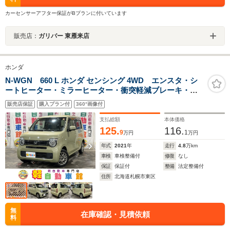
カーセンサーアフター保証がBプランに付いています
販売店：
ガリバー 東雁来店
ホンダ
N-WGN 660 L ホンダ センシング 4WD エンスタ・シ
ートヒーター・ミラーヒーター・衝突軽減ブレーキ・誤
発進抑制装置・横滑り防止装置・社外アルミホイール・
販売店保証
購入プラン付
360°画像付
ETC・プッシュスタート・禁煙車・サイドエアバック・
オートライト・電動格納ミラー・ABS
支払総額
本体価格
125.
116.
9
1
万円
万円
年式
2021
年
走行
4.8
万km
車検
車検整備付
修復
なし
保証
保証付
整備
法定整備付
住所
北海道札幌市東区
無
在庫確認・見積依頼
料