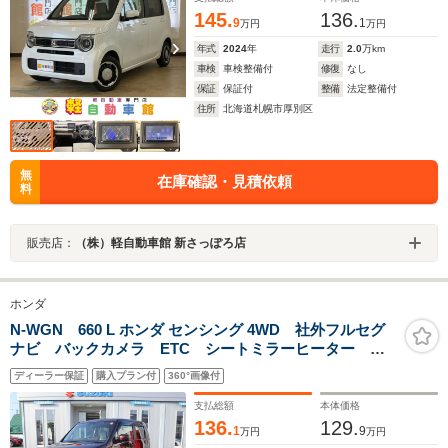
145.
136.
9
1
万円
万円
年式
2024
年
走行
2.0
万km
車検
車検整備付
修復
なし
保証
保証付
整備
法定整備付
住所
北海道札幌市厚別区
無
在庫確認・見積依頼
料
販売店：
（株）軽自動車館 新さっぽろ店
ホンダ
N-WGN 660 L ホンダ センシング 4WD 社外フルセグ
ナビ バックカメラ ETC シートミラーヒーター 電
動パーキング ブレーキホールド オートライト ア
ディーラー保証
購入プラン付
360°画像付
ダプティブクルーズコントロール レーンキープアシス
ト
支払総額
本体価格
136.
129.
1
9
万円
万円