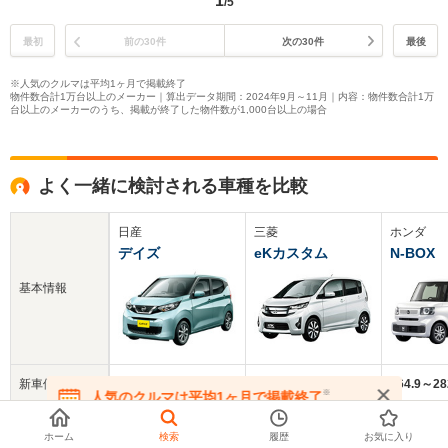
1
/5
最初
前の30件
次の30件
最後
※人気のクルマは平均1ヶ月で掲載終了
物件数合計1万台以上のメーカー｜算出データ期間：2024年9月～11月｜内容：物件数合計1万
台以上のメーカーのうち、掲載が終了した物件数が1,000台以上の場合
よく一緒に検討される車種を比較
日産
三菱
ホンダ
デイズ
eKカスタム
N-BOX
基本情報
新車価格
127.3～221.8万円
126.9～181.7万円
164.9～2
※
人気のクルマは平均1ヶ月で掲載終了
在庫が無くなる前にお問い合わせください
中古車
117.8万円
41.2万円
171.1万円
ホーム
検索
履歴
お気に入り
平均価格