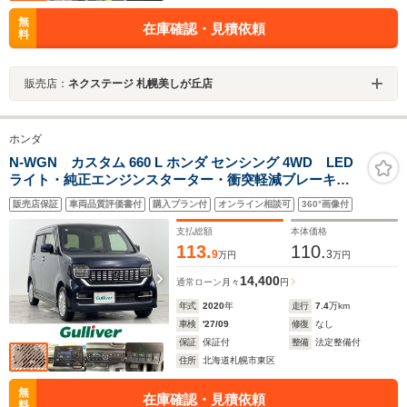
無
在庫確認・見積依頼
料
販売店：
ネクステージ 札幌美しが丘店
ホンダ
N-WGN カスタム 660 L ホンダ センシング 4WD LED
ライト・純正エンジンスターター・衝突軽減ブレーキ・
レーンキーピングアシストシステム・前後誤発進抑制・
販売店保証
車両品質評価書付
購入プラン付
オンライン相談可
360°画像付
純正エンジンスターター・スペアキーx2・レーダークル
ーズコントロール・社外14インチAW
支払総額
本体価格
113.
110.
9
3
万円
万円
14,400
通常ローン
月々
円
年式
2020
年
走行
7.4
万km
車検
'27/09
修復
なし
保証
保証付
整備
法定整備付
住所
北海道札幌市東区
無
在庫確認・見積依頼
料