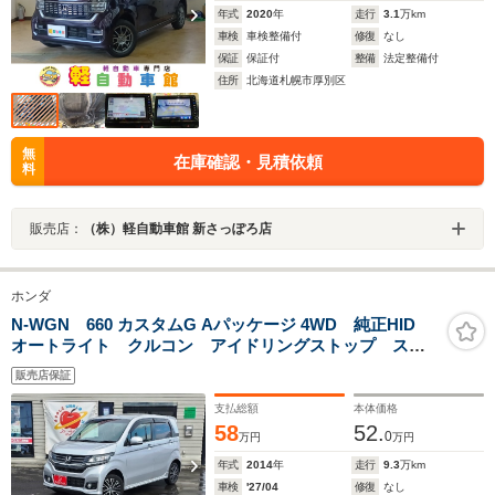
年式
2020
年
走行
3.1
万km
車検
車検整備付
修復
なし
保証
保証付
整備
法定整備付
住所
北海道札幌市厚別区
無
在庫確認・見積依頼
料
販売店：
（株）軽自動車館 新さっぽろ店
ホンダ
N-WGN 660 カスタムG Aパッケージ 4WD 純正HID
オートライト クルコン アイドリングストップ スマ
ートキー 横滑り防止
販売店保証
支払総額
本体価格
58
52.
0
万円
万円
年式
2014
年
走行
9.3
万km
車検
'27/04
修復
なし