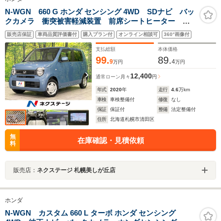
N-WGN 660 G ホンダ センシング 4WD SDナビ バッ
クカメラ 衝突被害軽減装置 前席シートヒーター 禁
煙車 ドラレコ コーナーセンサー スマートキー
販売店保証
車両品質評価書付
購入プラン付
オンライン相談可
360°画像付
ETC 車線逸脱警報 オートライト オートエアコン
Bluetooth CD DVD再生
支払総額
本体価格
99.
89.
9
4
万円
万円
12,400
通常ローン
月々
円
年式
2020
年
走行
4.6
万km
車検
車検整備付
修復
なし
保証
保証付
整備
法定整備付
住所
北海道札幌市清田区
無
在庫確認・見積依頼
料
販売店：
ネクステージ 札幌美しが丘店
ホンダ
N-WGN カスタム 660 L ターボ ホンダ センシング