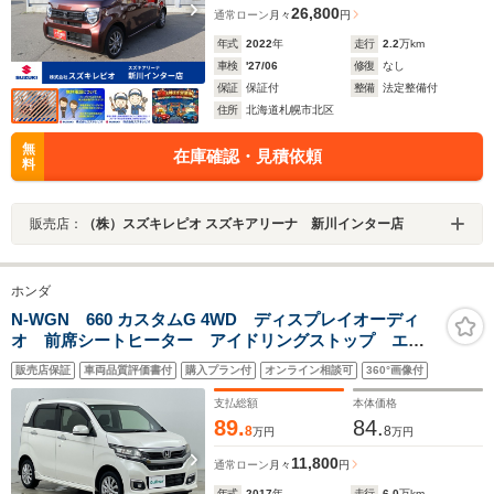
26,800
通常ローン
月々
円
年式
2022
年
走行
2.2
万km
車検
'27/06
修復
なし
保証
保証付
整備
法定整備付
住所
北海道札幌市北区
無
在庫確認・見積依頼
料
販売店：
（株）スズキレピオ スズキアリーナ 新川インター店
ホンダ
N-WGN 660 カスタムG 4WD ディスプレイオーディ
オ 前席シートヒーター アイドリングストップ エン
ジンスターター 社外アルミホイール 横滑り防止装
販売店保証
車両品質評価書付
購入プラン付
オンライン相談可
360°画像付
置 電動格納ミラー オートエアコン ベンチシート
純正フロアマット
支払総額
本体価格
89.
84.
8
8
万円
万円
11,800
通常ローン
月々
円
年式
2017
年
走行
6.0
万km