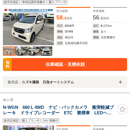
販売店保証
車両品質評価書付
購入プラン付
コントロール ディスチャージヘッドライト シートヒ
ーター
支払総額
本体価格
58.
56.
8
8
万円
万円
年式
2016
年
走行
8.1
万km
車検
'27/05
修復
あり
保証
保証付
整備
法定整備付
住所
北海道札幌市北区
無
在庫確認・見積依頼
料
販売店：
スズキ篠路 日免オートシステム
ホンダ
N-WGN 660 L 4WD ナビ・バックカメラ 衝突軽減ブ
レーキ ドライブレコーダー ETC 禁煙車 LEDヘッ
ドライト
販売店保証
購入プラン付
360°画像付
支払総額
本体価格