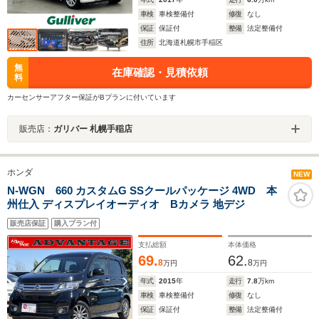
車検
車検整備付
修復
なし
保証
保証付
整備
法定整備付
住所
北海道札幌市手稲区
無
在庫確認・見積依頼
料
カーセンサーアフター保証がBプランに付いています
販売店：
ガリバー 札幌手稲店
ホンダ
NEW
N-WGN 660 カスタムG SSクールパッケージ 4WD 本
州仕入 ディスプレイオーディオ Bカメラ 地デジ
販売店保証
購入プラン付
支払総額
本体価格
69.
62.
8
8
万円
万円
年式
2015
年
走行
7.8
万km
車検
車検整備付
修復
なし
保証
保証付
整備
法定整備付