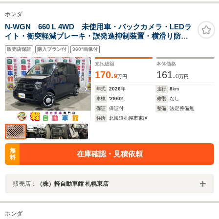
ホンダ
N-WGN 660 L 4WD 未使用車・バックカメラ・LEDラ
イト・衝突軽減ブレーキ・誤発進抑制装置・横滑り防止
装置・シートヒーター・ミラーヒーター・アイドリング
販売店保証
購入プラン付
360°画像付
ストップ・ABS・禁煙車・サイドエアバック・カーテン
エアバック
支払総額
本体価格
170.
161.
9
0
万円
万円
年式
2026
年
走行
8
km
車検
'29/02
修復
なし
保証
保証付
整備
法定整備無
住所
北海道札幌市東区
無
在庫確認・見積依頼
料
販売店：
（株）軽自動車館 札幌東店
ホンダ