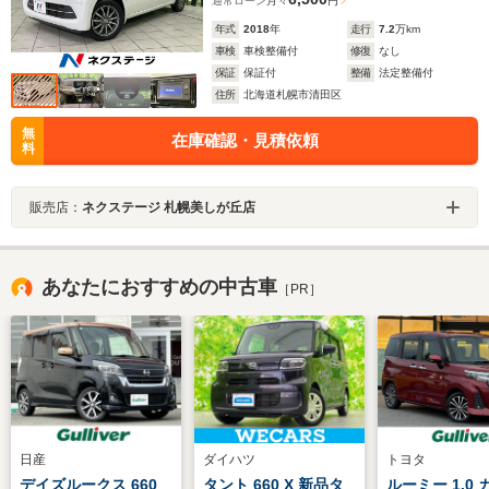
通常ローン
月々
円
年式
2018
年
走行
7.2
万km
車検
車検整備付
修復
なし
保証
保証付
整備
法定整備付
住所
北海道札幌市清田区
無
在庫確認・見積依頼
料
販売店：
ネクステージ 札幌美しが丘店
あなたにおすすめの中古車
［PR］
日産
ダイハツ
トヨタ
デイズルークス 660
タント 660 X 新品タ
ルーミー 1.0