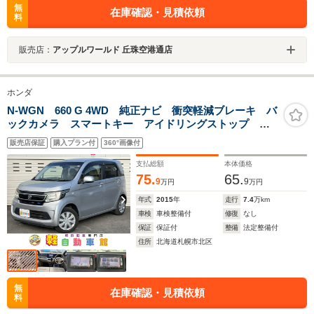
無
在庫確認・見積依頼
料
販売店：
アップルワールド 丘珠空港通店
ホンダ
N-WGN 660 G 4WD 純正ナビ 衝突軽減ブレーキ バ
ックカメラ スマートキー アイドリングストップ
ETC CD シートヒーター ミラーヒーター 誤発進抑
販売店保証
購入プラン付
360°画像付
制装置 横滑り防止装置
支払総額
本体価格
75.
65.
9
9
万円
万円
年式
2015
年
走行
7.4
万km
車検
車検整備付
修復
なし
保証
保証付
整備
法定整備付
住所
北海道札幌市北区
無
在庫確認・見積依頼
料