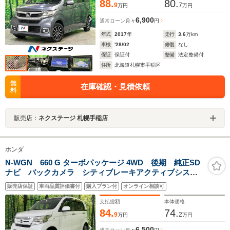
88.
80.
9
7
万円
万円
6,900
通常ローン
月々
円
年式
2017
年
走行
3.6
万km
車検
'28/02
修復
なし
保証
保証付
整備
法定整備付
住所
北海道札幌市手稲区
無
在庫確認・見積依頼
料
販売店：
ネクステージ 札幌手稲店
ホンダ
N-WGN 660 G ターボパッケージ 4WD 後期 純正SD
ナビ バックカメラ シティブレーキアクティブシステ
ム シートヒーター ビルトインETC スマートキー
販売店保証
車両品質評価書付
購入プラン付
オンライン相談可
HIDヘッドランプ オートエアコン 純正14インチアルミ
ホイール オートライト
支払総額
本体価格
84.
74.
9
2
万円
万円
6,500