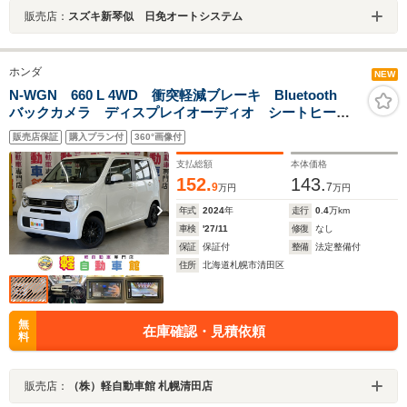
販売店：
スズキ新琴似 日免オートシステム
ホンダ
NEW
N-WGN 660 L 4WD 衝突軽減ブレーキ Bluetooth
バックカメラ ディスプレイオーディオ シートヒータ
ー 障害物センサー 横滑り防止装置 誤発進抑制装
販売店保証
購入プラン付
360°画像付
置 ABS アイドリングSTOP LEDヘッドライト
支払総額
本体価格
152.
143.
9
7
万円
万円
年式
2024
年
走行
0.4
万km
車検
'27/11
修復
なし
保証
保証付
整備
法定整備付
住所
北海道札幌市清田区
無
在庫確認・見積依頼
料
販売店：
（株）軽自動車館 札幌清田店