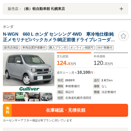
販売店：
（株）軽自動車館 札幌東店
ホンダ
N-WGN 660 L ホンダ センシング 4WD 寒冷地仕様/純
正メモリナビ/バックカメラ/純正前後ドライブレコーダー/
ビルトインETC/アダプティブクルーズコントロール/レー
販売店保証
車両品質評価書付
購入プラン付
オンライン相談可
360°画像付
ンキープアシスト/先行車発進通知/標識認識機能/アイドリ
ングストップ
支払総額
本体価格
124.
120.
8
0
万円
万円
10,100
通常ローン
月々
円
年式
2020
年
走行
2.8
万km
車検
車検整備付
修復
なし
保証
保証付
整備
法定整備付
住所
北海道札幌市清田区
無
在庫確認・見積依頼
料
カーセンサーアフター保証がBプランに付いています