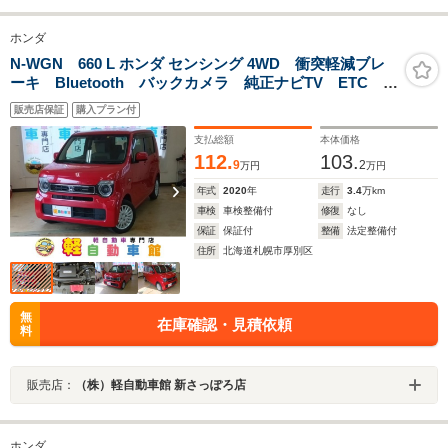
ホンダ
N-WGN 660 L ホンダ センシング 4WD 衝突軽減ブレ
ーキ Bluetooth バックカメラ 純正ナビTV ETC シ
ート・ドアミラーヒーター 社外アルミホイール 誤発
販売店保証
購入プラン付
進抑制装置 横滑り防止 USB接続 W・サイドエアバ
ック
支払総額
本体価格
112.
103.
9
2
万円
万円
年式
2020
年
走行
3.4
万km
車検
車検整備付
修復
なし
保証
保証付
整備
法定整備付
住所
北海道札幌市厚別区
無
在庫確認・見積依頼
料
販売店：
（株）軽自動車館 新さっぽろ店
ホンダ