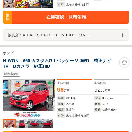
住所
北海道札幌市北区
無
在庫確認・見積依頼
料
販売店：
ＣＡＲ ＳＴＵＤＩＯ ＳＩＤＥ－ＯＮＥ
ホンダ
N-WGN 660 カスタムG Lパッケージ 4WD 純正ナビ
TV Bカメラ 純正HID
販売店保証
支払総額
本体価格
98
92.
0
万円
万円
年式
2018
年
走行
3.5
万km
車検
'27/05
修復
あり
保証
保証付
整備
法定整備付
住所
北海道札幌市東区