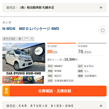
販売店：
（株）軽自動車館 札幌本店
ホンダ
N-WGN 660 G Lパッケージ 4WD
販売店保証
購入プラン付
支払総額
本体価格
88
78.
0
万円
万円
10,300
通常ローン
月々
円
年式
2018
年
走行
6.1
万km
車検
'27/03
修復
なし
保証
保証付
整備
法定整備付
住所
北海道札幌市北区
無
在庫確認・見積依頼
料
販売店：
ＣＡＲ ＳＴＵＤＩＯ ＳＩＤＥ－ＯＮＥ