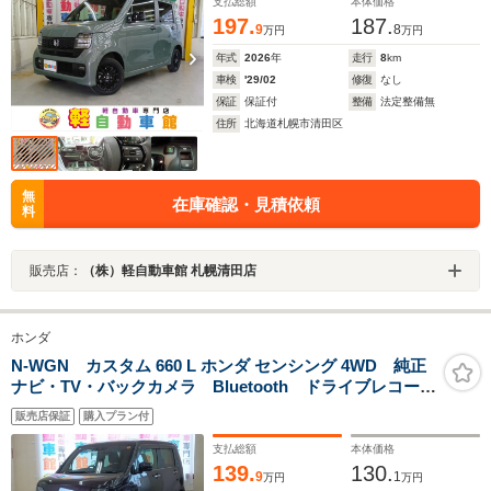
ヘッドライト アイドリングSTOP
支払総額
本体価格
197.
187.
9
8
万円
万円
年式
2026
年
走行
8
km
車検
'29/02
修復
なし
保証
保証付
整備
法定整備無
住所
北海道札幌市清田区
無
在庫確認・見積依頼
料
販売店：
（株）軽自動車館 札幌清田店
ホンダ
N-WGN カスタム 660 L ホンダ センシング 4WD 純正
ナビ・TV・バックカメラ Bluetooth ドライブレコーダ
ー ABS 衝突軽減ブレーキ 横滑り防止装置 シート
販売店保証
購入プラン付
ヒーター ETC スマートキー 社外アルミホイール
禁煙車
支払総額
本体価格
139.
130.
9
1
万円
万円