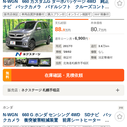
N-WGN 660 カスタムG ターボパッケージ 4WD 純正
ナビ バックカメラ パドルシフト クルーズコントロ
ール シートヒーター オートライト HIDヘッド オー
販売店保証
車両品質評価書付
購入プラン付
オンライン相談可
360°画像付
トエアコン ハーフレザー アイドリングストップ ス
マートキー ETC
支払総額
本体価格
88.
80.
9
7
万円
万円
6,900
通常ローン
月々
円
年式
2017
年
走行
3.6
万km
車検
'28/02
修復
なし
保証
保証付
整備
法定整備付
住所
北海道札幌市手稲区
無
在庫確認・見積依頼
料
販売店：
ネクステージ 札幌手稲店
ホンダ
PR
N-WGN 660 G ホンダ センシング 4WD SDナビ バッ
クカメラ 衝突被害軽減装置 前席シートヒーター 禁
煙車 ドラレコ コーナーセンサー スマートキー