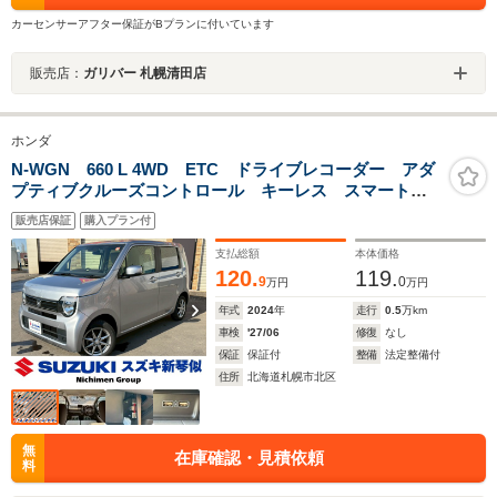
カーセンサーアフター保証がBプランに付いています
販売店：
ガリバー 札幌清田店
ホンダ
N-WGN 660 L 4WD ETC ドライブレコーダー アダ
プティブクルーズコントロール キーレス スマートキ
ー シートヒーター 禁煙車 アクセル踏み間違い防
販売店保証
購入プラン付
止 レーンキープアシスト 横滑り防止機能 パワース
テアリング
支払総額
本体価格
120.
119.
9
0
万円
万円
年式
2024
年
走行
0.5
万km
車検
'27/06
修復
なし
保証
保証付
整備
法定整備付
住所
北海道札幌市北区
無
在庫確認・見積依頼
料