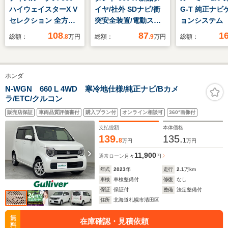
ハイウェイスターX V
イヤ/社外 SDナビ/衝
G-T 純正ナビ
セレクション 全方位
突安全装置/電動スラ
ョンシステ
カメラ ドライブレコ
イドドア/車線逸脱防
Bluetooth
108
87
1
総額：
.8
万円
総額：
.9
万円
総額：
ーダー エマブレ 後
止支援システム/ヘッ
CD/DVD フ
発進抑制 車線逸脱警
ドランプ
TV ETC 
報 LEDヘッドラン
LED/ETC/EBD付ABS/
レコーダー 
ホンダ
プ 純正ナビ フルセ
横滑り防止装置/アイ
ースライドドア
グテレビ 両側パワー
ドリングストップ/フ
ヘッドライト
N-WGN 660 L 4WD 寒冷地仕様/純正ナビ/Bカメ
ラ/ETC/クルコン
スライドドア ビルト
ルセグTV
ートヒーター
インETC ハーフレザ
ークルーズコ
販売店保証
車両品質評価書付
購入プラン付
オンライン相談可
360°画像付
ーシート エンジンス
ル
支払総額
本体価格
イッチ
139.
135.
8
1
万円
万円
11,900
通常ローン
月々
円
年式
2023
年
走行
2.1
万km
車検
車検整備付
修復
なし
保証
保証付
整備
法定整備付
住所
北海道札幌市清田区
無
在庫確認・見積依頼
料