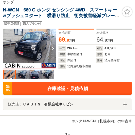
ホンダ
N-WGN 660 G ホンダ センシング 4WD スマートキー
&プッシュスタート 横滑り防止 衝突被害軽減ブレー
キ オートエアコン
販売店保証
購入プラン付
支払総額
本体価格
69.
64.
8
8
万円
万円
年式
2021
年
走行
4.0
万km
車検
車検整備付
修復
あり
保証
保証付
整備
法定整備付
住所
北海道札幌市西区
無
在庫確認・見積依頼
料
販売店：
ＣＡＢＩＮ 有限会社キャビン
ホンダ N-WGN（札幌市内）の中古車