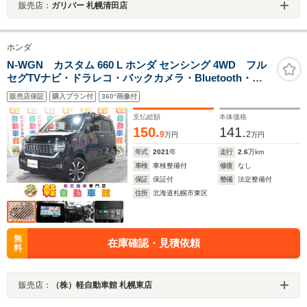
販売店：
ガリバー 札幌清田店
ホンダ
N-WGN カスタム 660 L ホンダ センシング 4WD フル
セグTVナビ・ドラレコ・バックカメラ・Bluetooth・
ETC・シートヒーター・ミラーヒーター・LEDライト・
販売店保証
購入プラン付
360°画像付
純正アルミホイール・衝突軽減ブレーキ・誤発進抑制装
置・横滑り防止装置・サイドエアバック
支払総額
本体価格
150.
141.
9
2
万円
万円
年式
2021
年
走行
2.6
万km
車検
車検整備付
修復
なし
保証
保証付
整備
法定整備付
住所
北海道札幌市東区
無
在庫確認・見積依頼
料
販売店：
（株）軽自動車館 札幌東店