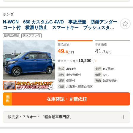
ホンダ
N-WGN 660 カスタムG 4WD 事故歴無 防錆アンダー
コート付 横滑り防止 スマートキー プッシュスター
ト ナビTV ブルートゥース シートヒーター
販売店保証
購入プラン付
支払総額
本体価格
49.
41.
8
7
万円
万円
10,200
通常ローン
月々
円
年式
2015
年
走行
9.0
万km
車検
車検整備付
修復
なし
保証
保証付
整備
法定整備付
住所
北海道札幌市白石区
無
在庫確認・見積依頼
料
販売店：
７８オート 「軽自動車専門店」