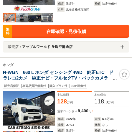
保証
保証付
整備
法定整備付
住所
北海道札幌市東区
無
在庫確認・見積依頼
料
販売店：
アップルワールド 丘珠空港通店
ホンダ
N-WGN 660 L ホンダ センシング 4WD 純正ETC ド
ラレコ2カメ 純正ナビ・フルセグTV・バックカメラ ア
ダプティブクルコン・シートヒーター オプションカラ
販売店保証
車両品質評価書付
購入プラン付
360°画像付
ー:プラチナホワイトパール パーキングセンサー ナビ
装着用スペシャルPKG ヒーテッドミラー
支払総額
本体価格
128
118.
0
万円
万円
9,400
通常ローン
月々
円
年式
2022
年
走行
5.8
万km
車検
'27/03
修復
なし
保証
保証付
整備
法定整備付