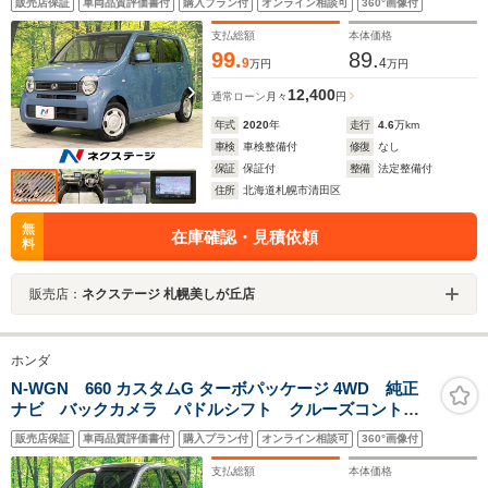
販売店保証
車両品質評価書付
購入プラン付
オンライン相談可
360°画像付
ETC 車線逸脱警報 オートライト オートエアコン
Bluetooth CD DVD再生
支払総額
本体価格
99.
89.
9
4
万円
万円
12,400
通常ローン
月々
円
年式
2020
年
走行
4.6
万km
車検
車検整備付
修復
なし
保証
保証付
整備
法定整備付
住所
北海道札幌市清田区
無
在庫確認・見積依頼
料
販売店：
ネクステージ 札幌美しが丘店
ホンダ
N-WGN 660 カスタムG ターボパッケージ 4WD 純正
ナビ バックカメラ パドルシフト クルーズコントロ
ール シートヒーター オートライト HIDヘッド オー
販売店保証
車両品質評価書付
購入プラン付
オンライン相談可
360°画像付
トエアコン ハーフレザー アイドリングストップ ス
マートキー ETC
支払総額
本体価格