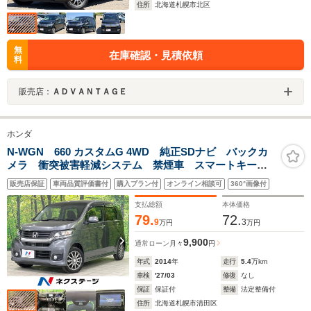
住所
北海道札幌市北区
無
在庫確認・見積依頼
料
販売店：
ＡＤＶＡＮＴＡＧＥ
ホンダ
N-WGN 660 カスタムG 4WD 純正SDナビ バックカ
メラ 衝突被害軽減システム 禁煙車 スマートキー
HIDヘッド クルコン 純正14インチアルミ オートライ
販売店保証
車両品質評価書付
購入プラン付
オンライン相談可
360°画像付
ト オートエアコン CD DVD再生 フルセグTV 衝突
安全ボボディ
支払総額
本体価格
79.
72.
9
3
万円
万円
9,900
通常ローン
月々
円
年式
2014
年
走行
5.4
万km
車検
'27/03
修復
なし
保証
保証付
整備
法定整備付
住所
北海道札幌市清田区