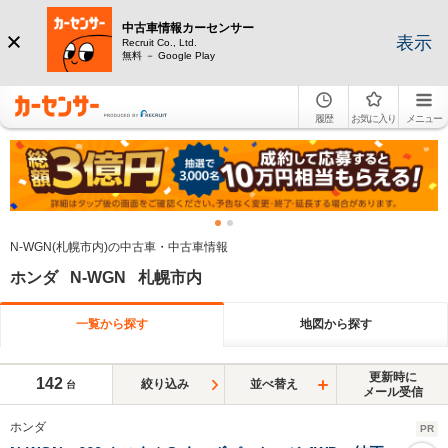
中古車情報カーセンサー
表示
Recruit Co., Ltd.
無料 － Google Play
履歴
お気に入り
メニュー
N-WGN(札幌市内)の中古車・中古車情報
ホンダ N-WGN 札幌市内
一覧から探す
地図から探す
更新時に
142
絞り込み
並べ替え
台
メール受信
ホンダ
PR