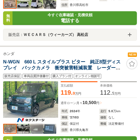
住所
香川県高松市
今すぐ在庫確認・見積依頼
無
電話する
料
販売店：
ＷＥＣＡＲＳ（ウィーカーズ） 高松店
ホンダ
NEW
N-WGN 660 L スタイルプラス ビター 純正8型ディス
プレイ バックカメラ 衝突被害軽減装置 レーダーク
ルーズ ハーフレザーシート ドラレコ コーナーセン
販売店保証
車両品質評価書付
購入プラン付
オンライン相談可
サー スマートキー LEDヘッド ETC オートハイビ
ーム 車線逸脱警報 オートライト
支払総額
本体価格
119.
112.
9
5
万円
万円
10,500
通常ローン
月々
円
年式
2024
年
走行
5.0
万km
車検
'27/03
修復
なし
保証
保証付
整備
法定整備付
住所
香川県丸亀市