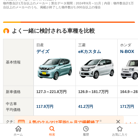
物件数合計1万台以上のメーカー｜算出データ期間：2024年9月～11月｜内容：物件数合計1万
台以上のメーカーのうち、掲載が終了した物件数が1,000台以上の場合
よく一緒に検討される車種を比較
日産
三菱
ホンダ
デイズ
eKカスタム
N-BOX
基本情報
新車価格
127.3～221.8万円
126.9～181.7万円
164.9～2
中古車
117.9万円
41.2万円
171万円
平均価格
※
クチコミ
人気のクルマは平均1ヶ月で掲載終了
4.3
3.9
4.0
在庫が無くなる前にお問い合わせください
総合評価
ホーム
検索
履歴
お気に入り