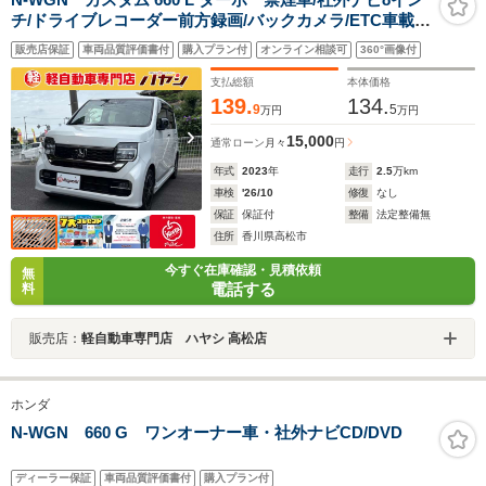
チ/ドライブレコーダー前方録画/バックカメラ/ETC車載
器/純正フロアマット/ドアバイザー/スペアキー/衝突軽減
販売店保証
車両品質評価書付
購入プラン付
オンライン相談可
360°画像付
ブレーキ/メンテナンスノート/ガイドブック/純正アルミホ
イール/フォグランプ装着車
支払総額
本体価格
139.
134.
9
5
万円
万円
15,000
通常ローン
月々
円
年式
2023
年
走行
2.5
万km
車検
'26/10
修復
なし
保証
保証付
整備
法定整備無
住所
香川県高松市
今すぐ在庫確認・見積依頼
無
電話する
料
販売店：
軽自動車専門店 ハヤシ 高松店
ホンダ
N-WGN 660 G ワンオーナー車・社外ナビCD/DVD
ディーラー保証
車両品質評価書付
購入プラン付