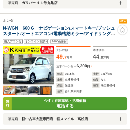
販売店：
ガリバー １１号丸亀店
ホンダ
NEW
N-WGN 660 G ナビゲーション/スマートキー/プッシュ
スタート/オートエアコン/電動格納ミラー/アイドリングス
トップ/ヘッドライトレベライザー/ベンチシート
購入プラン付
オンライン相談可
360°画像付
支払総額
本体価格
49.
44.
7
8
万円
万円
6,200
通常ローン
月々
円
年式
2015
年
走行
6.5
万km
車検
車検整備付
修復
なし
保証
保証無
整備
法定整備付
住所
香川県木田郡
今すぐ在庫確認・見積依頼
無
電話する
料
販売店：
軽中古車大型専門店 軽スマイル 高松店