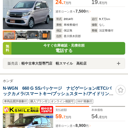
24.
19.
7
8
万円
万円
7,500
通常ローン
月々
円
年式
2014
年
走行
9.7
万km
車検
車検整備付
修復
なし
保証
保証無
整備
法定整備付
住所
香川県木田郡
今すぐ在庫確認・見積依頼
無
電話する
料
販売店：
軽中古車大型専門店 軽スマイル 高松店
ホンダ
N-WGN 660 G SSパッケージ ナビゲーション/ETC/バ
ックカメラ/スマートキー/プッシュスタート/アイドリング
ストップ/電動格納ミラー/オートライト/オートエアコン/
車両品質評価書付
購入プラン付
オンライン相談可
360°画像付
ベンチシート/フロアマット/横滑防止装置
支払総額
本体価格
59.
54.
7
8
万円
万円
8,900
通常ローン
月々
円