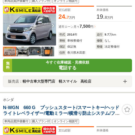
車両品質評価書付
購入プラン付
オンライン相談可
支払総額
本体価格
24.
19.
7
8
万円
万円
7,500
通常ローン
月々
円
年式
2014
年
走行
9.7
万km
車検
車検整備付
修復
なし
保証
保証無
整備
法定整備付
住所
香川県木田郡
今すぐ在庫確認・見積依頼
無
電話する
料
販売店：
軽中古車大型専門店 軽スマイル 高松店
ホンダ
N-WGN 660 G プッシュスタート/スマートキー/ヘッド
ライトレベライザー/電動ミラー/横滑り防止システム/フロ
アマット/ECONシステム/サイドバイザー
車両品質評価書付
購入プラン付
オンライン相談可
支払総額
本体価格