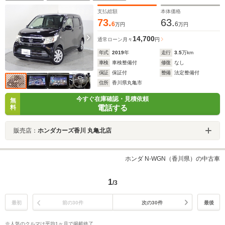
支払総額
本体価格
73.
63.
6
6
万円
万円
14,700
通常ローン
月々
円
年式
2019
年
走行
3.5
万km
車検
車検整備付
修復
なし
保証
保証付
整備
法定整備付
住所
香川県丸亀市
今すぐ在庫確認・見積依頼
無
電話する
料
販売店：
ホンダカーズ香川 丸亀北店
ホンダ N-WGN（香川県）の中古車
1
/3
最初
前の30件
次の30件
最後
※人気のクルマは平均1ヶ月で掲載終了