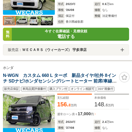
年式
2023
年
走行
0.6
万km
車検
'26/08
修復
なし
保証
保証付
整備
法定整備付
住所
香川県綾歌郡
今すぐ在庫確認・見積依頼
無
電話する
料
販売店：
ＷＥＣＡＲＳ（ウィーカーズ） 宇多津店
ホンダ
N-WGN カスタム 660 L ターボ 新品タイヤ/社外 8イン
チ SDナビ/ホンダセンシング/シートヒーター 前席/車線逸
脱防止支援システム/ヘッドランプ LED/USBジャッ
販売店保証
車両品質評価書付
購入プラン付
オンライン相談可
360°画像付
ク/Bluetooth接続/ETC/アイドリングストップ
支払総額
本体価格
156.
148.
8
6
万円
万円
17,000
通常ローン
月々
円
年式
2024
年
走行
2.4
万km
車検
'27/08
修復
なし