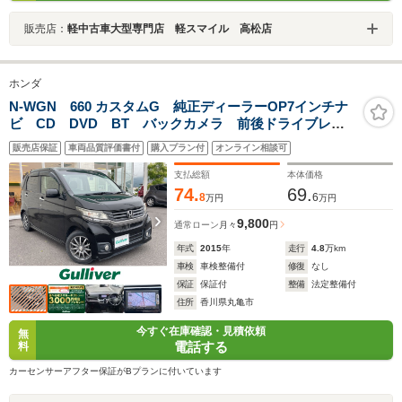
販売店：
軽中古車大型専門店 軽スマイル 高松店
ホンダ
N-WGN 660 カスタムG 純正ディーラーOP7インチナ
ビ CD DVD BT バックカメラ 前後ドライブレコ
ーダー クルーズコントロール ETC HIDヘッドライ
販売店保証
車両品質評価書付
購入プラン付
オンライン相談可
ト オートライト スペアキー 禁煙車
支払総額
本体価格
74.
69.
8
6
万円
万円
9,800
通常ローン
月々
円
年式
2015
年
走行
4.8
万km
車検
車検整備付
修復
なし
保証
保証付
整備
法定整備付
住所
香川県丸亀市
今すぐ在庫確認・見積依頼
無
電話する
料
カーセンサーアフター保証がBプランに付いています