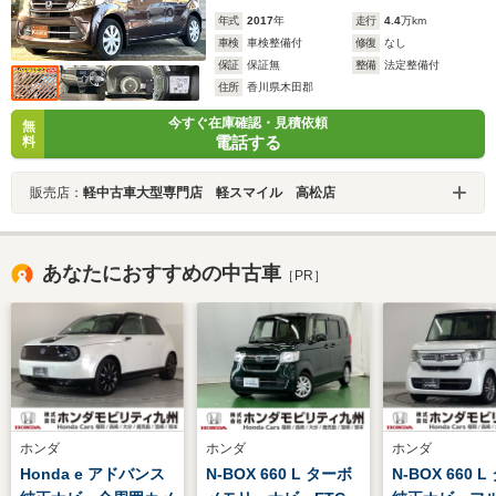
年式
2017
年
走行
4.4
万km
車検
車検整備付
修復
なし
保証
保証無
整備
法定整備付
住所
香川県木田郡
今すぐ在庫確認・見積依頼
無
電話する
料
販売店：
軽中古車大型専門店 軽スマイル 高松店
あなたにおすすめの中古車
［PR］
ホンダ
ホンダ
ホンダ
Honda e アドバンス
N-BOX 660 L ターボ
N-BOX 660 