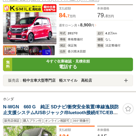
コントロール/衝突被害軽減システム/アイドリングストッ
プ/HIDヘッドライト/オートライト
支払総額
本体価格
84.
79.
7
8
万円
万円
8,900
通常ローン
月々
円
年式
2017
年
走行
4.2
万km
車検
車検整備付
修復
なし
保証
保証無
整備
法定整備付
住所
香川県木田郡
今すぐ在庫確認・見積依頼
無
電話する
料
販売店：
軽中古車大型専門店 軽スマイル 高松店
ホンダ
N-WGN 660 G 純正 SDナビ/衝突安全装置/車線逸脱防
止支援システム/USBジャック/Bluetooth接続/ETC/EBD
付ABS/横滑り防止装置/アイドリングストップ/クルーズ
販売店保証
購入プラン付
オンライン相談可
360°画像付
コントロール/フルセグTV
支払総額
本体価格