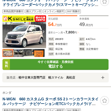
ドライブレコーダー/バックカメラ/スマートキー/プッシュ
スタート/ベンチシート/シートヒーター/HIDヘッドライト/
車両品質評価書付
購入プラン付
オンライン相談可
360°画像付
オートライト/オートエアコン/アイドリングストップ/フロ
アマット
支払総額
本体価格
54.
49.
7
8
万円
万円
7,800
通常ローン
月々
円
年式
2015
年
走行
4.6
万km
車検
車検整備付
修復
なし
保証
保証無
整備
法定整備付
住所
香川県木田郡
今すぐ在庫確認・見積依頼
無
電話する
料
販売店：
軽中古車大型専門店 軽スマイル 高松店
ホンダ
N-WGN 660 カスタムG ターボ SS 2トーンカラースタイ
ル パッケージ ナビゲーション/ETC/バックカメラ/ドラ
イブレコーダー/スマートキー/プッシュスタート/クルーズ
車両品質評価書付
購入プラン付
オンライン相談可
360°画像付