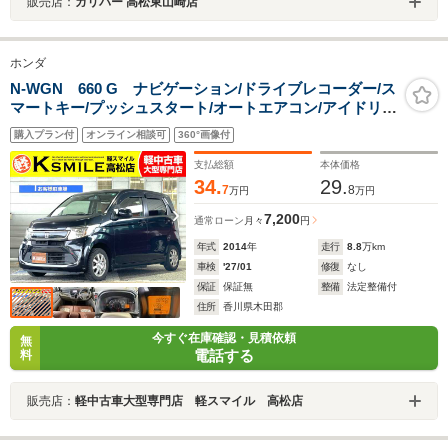
販売店：
ガリバー 高松東山崎店
ホンダ
N-WGN 660 G ナビゲーション/ドライブレコーダー/ス
マートキー/プッシュスタート/オートエアコン/アイドリン
グストップ/電動格納ミラー/ベンチシート/サイドバイザ
購入プラン付
オンライン相談可
360°画像付
ー/フロアマット/ヘッドライトレベライザー
支払総額
本体価格
34.
29.
7
8
万円
万円
7,200
通常ローン
月々
円
年式
2014
年
走行
8.8
万km
車検
'27/01
修復
なし
保証
保証無
整備
法定整備付
住所
香川県木田郡
今すぐ在庫確認・見積依頼
無
電話する
料
販売店：
軽中古車大型専門店 軽スマイル 高松店