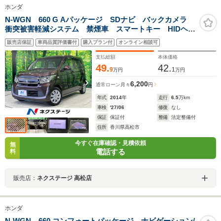
ホンダ
N-WGN 660 G Aパッケージ SDナビ バックカメラ
衝突被害軽減システム 禁煙車 スマートキー HIDヘッ
ド ETC オートライト オートエアコン CD DVD再
販売店保証
車両品質評価書付
購入プラン付
オンライン相談可
生 地デジ
支払総額
本体価格
49.
42.
9
1
万円
万円
6,200
通常ローン
月々
円
年式
2014
年
走行
6.5
万km
車検
'27/06
修復
なし
保証
保証付
整備
法定整備付
住所
香川県高松市
今すぐ在庫確認・見積依頼
無
電話する
料
販売店：
ネクステージ 高松店
ホンダ
N-WGN 660 コンフォートパッケージ ナビゲーション/