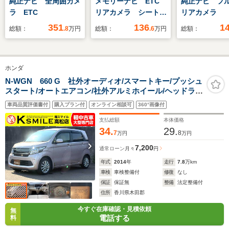
純正ナビ 全周囲カメ
メモリーナビ ETC
純正ナビ フ
ラ ETC
リアカメラ シートヒ
リアカメラ
ーター
351
136
1
総額：
.8
万円
総額：
.6
万円
総額：
ホンダ
N-WGN 660 G 社外オーディオ/スマートキー/プッシュ
スタート/オートエアコン/社外アルミホイール/ヘッドライ
トレベライザー/アイドリングストップ/フロアマット/サイ
車両品質評価書付
購入プラン付
オンライン相談可
360°画像付
ドバイザー/ベンチシート/電動格納ミラー
支払総額
本体価格
34.
29.
7
8
万円
万円
7,200
通常ローン
月々
円
年式
2014
年
走行
7.8
万km
車検
車検整備付
修復
なし
保証
保証無
整備
法定整備付
住所
香川県木田郡
今すぐ在庫確認・見積依頼
無
電話する
料