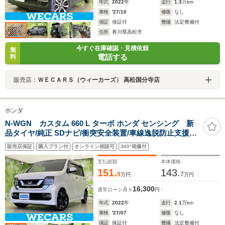
年式
2022
年
走行
1.3
万km
車検
'27/10
修復
なし
保証
保証付
整備
法定整備付
住所
香川県高松市
今すぐ在庫確認・見積依頼
無
電話する
料
販売店：
ＷＥＣＡＲＳ（ウィーカーズ） 高松国分寺店
ホンダ
N-WGN カスタム 660 L ターボ ホンダ センシング 新
品タイヤ/純正 SDナビ/衝突安全装置/車線逸脱防止支援シ
ステム/ドライブレコーダー 前後/ヘッドランプ
販売店保証
購入プラン付
オンライン相談可
360°画像付
LED/Bluetooth接続/ETC/ホンダセンシング/バックモニタ
ー/フルセグTV
支払総額
本体価格
151.
143.
9
7
万円
万円
16,300
通常ローン
月々
円
年式
2022
年
走行
2.1
万km
車検
'27/07
修復
なし
保証
保証付
整備
法定整備付