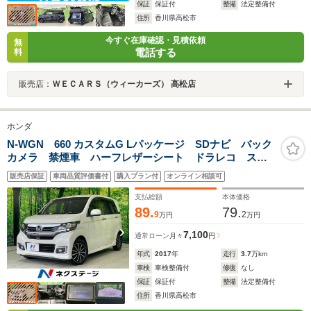
保証
保証付
整備
法定整備付
住所
香川県高松市
今すぐ在庫確認・見積依頼
無
電話する
料
販売店：
ＷＥＣＡＲＳ（ウィーカーズ） 高松店
ホンダ
N-WGN 660 カスタムG Lパッケージ SDナビ バック
カメラ 禁煙車 ハーフレザーシート ドラレコ スマ
ートキー HIDヘッド ビルトインETC クルコン 純正
販売店保証
車両品質評価書付
購入プラン付
オンライン相談可
14インチアルミ オートライト オートエアコン
Bluetooth CD
支払総額
本体価格
89.
79.
9
2
万円
万円
7,100
通常ローン
月々
円
年式
2017
年
走行
3.7
万km
車検
車検整備付
修復
なし
保証
保証付
整備
法定整備付
住所
香川県高松市