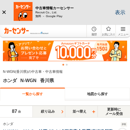
中古車情報カーセンサー
表示
Recruit Co., Ltd.
無料 － Google Play
履歴
お気に入り
メニュー
N-WGN(香川県)の中古車・中古車情報
ホンダ N-WGN 香川県
一覧から探す
地図から探す
更新時に
87
絞り込み
並べ替え
台
メール受信
ホンダ
PR