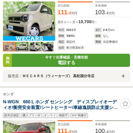
支払総額
本体価格
111.
103.
9
4
万円
万円
10,700
通常ローン
月々
円
年式
2021
年
走行
2.6
万km
車検
'28/01
修復
なし
保証
保証付
整備
法定整備付
住所
香川県高松市
今すぐ在庫確認・見積依頼
無
電話する
料
販売店：
ＷＥＣＡＲＳ（ウィーカーズ） 高松国分寺店
ホンダ
N-WGN 660 L ホンダ センシング ディスプレイオーデ
ィオ/衝突安全装置/シートヒーター/車線逸脱防止支援シス
テム/Bluetooth接続/ETC/EBD付ABS/横滑り防止装置/ア
販売店保証
購入プラン付
オンライン相談可
360°画像付
イドリングストップ/ホンダセンシング
支払総額
本体価格
111.
100.
9
4
万円
万円