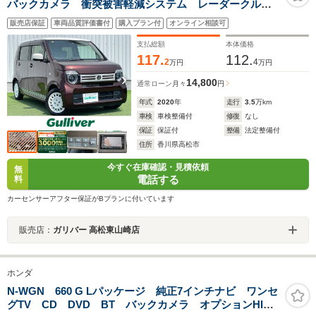
バックカメラ 衝突被害軽減システム レーダークルー
ズコントロール レーンキープアシスト ビルトイン
販売店保証
車両品質評価書付
購入プラン付
オンライン相談可
ETC ステアリングリモコン プッシュスタート スマ
ートキー/スペアキー 純正15インチAW
支払総額
本体価格
117.
112.
2
4
万円
万円
14,800
通常ローン
月々
円
年式
2020
年
走行
3.5
万km
車検
車検整備付
修復
なし
保証
保証付
整備
法定整備付
住所
香川県高松市
今すぐ在庫確認・見積依頼
無
電話する
料
カーセンサーアフター保証がBプランに付いています
販売店：
ガリバー 高松東山崎店
ホンダ
N-WGN 660 G Lパッケージ 純正7インチナビ ワンセ
グTV CD DVD BT バックカメラ オプションHID