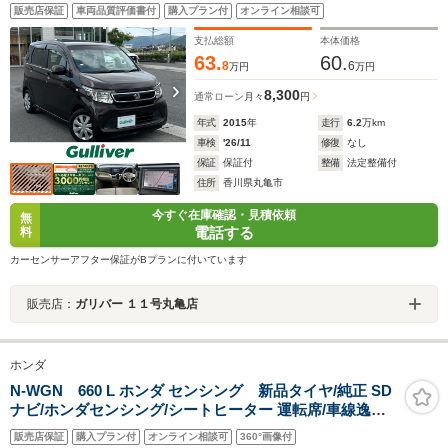
ヘッドライト オートライト パワーウインドウ 喫煙車
販売店保証
車両品質評価書付
購入プラン付
オンライン相談可
支払総額
本体価格
63.
60.
8
6
万円
万円
8,300
通常ローン
月々
円
年式
2015
年
走行
6.2
万km
車検
'26/11
修復
なし
保証
保証付
整備
法定整備付
住所
香川県丸亀市
今すぐ在庫確認・見積依頼
無
電話する
料
カーセンサーアフター保証がBプランに付いています
販売店：
ガリバー １１号丸亀店
ホンダ
N-WGN 660 L ホンダ センシング 新品タイヤ/純正 SD
ナビ/ホンダセンシング/シートヒーター 運転席/車線逸脱
防止支援システム/ドライブレコーダー 純正/ヘッドランプ
販売店保証
購入プラン付
オンライン相談可
360°画像付
LED/Bluetooth接続/ETC