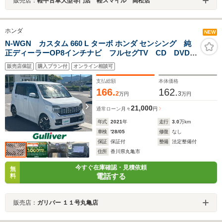
販売店：
軽中古車大型専門店 軽スマイル 高松店
ホンダ
NEW
N-WGN カスタム 660 L ターボ ホンダ センシング 純
正ディーラーOP8インチナビ フルセグTV CD DVD
BT Bカメラ 前後ドラレコ クルコン追従付き ACC
販売店保証
購入プラン付
オンライン相談可
先行車検知音 路外逸脱抑システム 標識認識機能 前
後コーナーセンサー ETC LED
支払総額
本体価格
166.
162.
2
3
万円
万円
21,000
通常ローン
月々
円
年式
2021
年
走行
3.0
万km
車検
'28/05
修復
なし
保証
保証付
整備
法定整備付
住所
香川県丸亀市
今すぐ在庫確認・見積依頼
無
電話する
料
販売店：
ガリバー １１号丸亀店