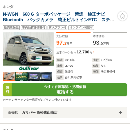
ホンダ
N-WGN 660 G ターボパッケージ 禁煙 純正ナビ
Bluetooth バックカメラ 純正ビルトインETC ステア
リングスイッチ オートライト プラズマクラスター付
販売店保証
車両品質評価書付
購入プラン付
オンライン相談可
エアコン USBポート 純正14インチAW 純正フロアマ
ット スペアキー
支払総額
本体価格
97.
93.
2
5
万円
万円
12,700
通常ローン
月々
円
年式
2018
年
走行
2.7
万km
車検
'27/06
修復
なし
保証
保証付
整備
法定整備付
住所
香川県高松市
今すぐ在庫確認・見積依頼
無
電話する
料
カーセンサーアフター保証がBプランに付いています
販売店：
ガリバー 高松東山崎店