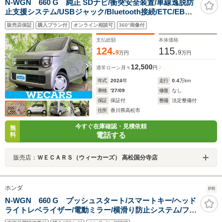
N-WGN 660 G 純正 SDナビ/衝突安全装置/車線逸脱防
止支援システム/USBジャック/Bluetooth接続/ETC/EBD
付ABS/横滑り防止装置/アイドリングストップ/クルーズ
販売店保証
購入プラン付
オンライン相談可
360°画像付
コントロール/フルセグTV
支払総額
本体価格
124.
115.
9
9
万円
万円
12,500
通常ローン
月々
円
年式
2024
年
走行
0.4
万km
車検
'27/09
修復
なし
保証
保証付
整備
法定整備付
住所
香川県高松市
今すぐ在庫確認・見積依頼
無
電話する
料
販売店：
ＷＥＣＡＲＳ（ウィーカーズ） 高松国分寺店
ホンダ
PR
N-WGN 660 G プッシュスタート/スマートキー/ヘッド
ライトレベライザー/電動ミラー/横滑り防止システム/フロ
アマット/ECONシステム/サイドバイザー