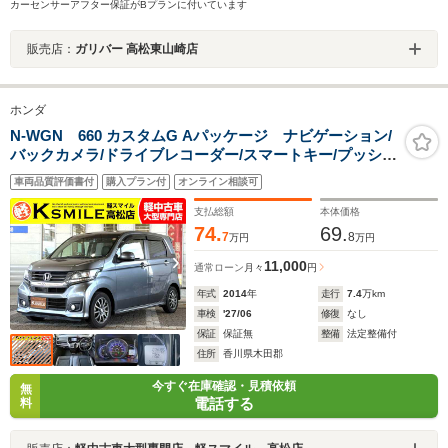
カーセンサーアフター保証がBプランに付いています
販売店：
ガリバー 高松東山崎店
ホンダ
N-WGN 660 カスタムG Aパッケージ ナビゲーション/
バックカメラ/ドライブレコーダー/スマートキー/プッシュ
スタート/クルーズコントロール/衝突被害軽減システム/ア
車両品質評価書付
購入プラン付
オンライン相談可
イドリングストップ/純正アルミホイール/オートライト/オ
ートエアコン
支払総額
本体価格
74.
69.
7
8
万円
万円
11,000
通常ローン
月々
円
年式
2014
年
走行
7.4
万km
車検
'27/06
修復
なし
保証
保証無
整備
法定整備付
住所
香川県木田郡
今すぐ在庫確認・見積依頼
無
電話する
料