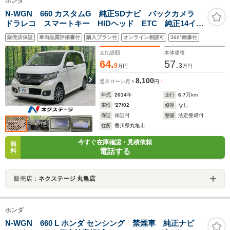
ホンダ
N-WGN 660 カスタムG 純正SDナビ バックカメラ
ドラレコ スマートキー HIDヘッド ETC 純正14イン
チアルミ オートエアコン Bluetooth CD DVD再
販売店保証
車両品質評価書付
購入プラン付
オンライン相談可
360°画像付
生 地デジ フロントフォグ
支払総額
本体価格
64.
57.
9
3
万円
万円
8,100
通常ローン
月々
円
年式
2014
年
走行
6.7
万km
車検
'27/02
修復
なし
保証
保証付
整備
法定整備付
住所
香川県丸亀市
今すぐ在庫確認・見積依頼
無
電話する
料
販売店：
ネクステージ 丸亀店
ホンダ
N-WGN 660 L ホンダ センシング 禁煙車 純正ナビ