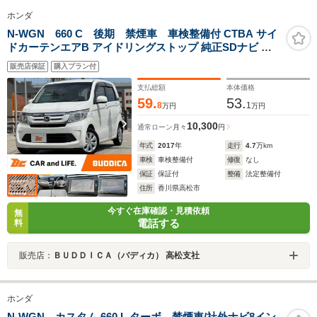
ホンダ
N-WGN 660 C 後期 禁煙車 車検整備付 CTBA サイ
ドカーテンエアB アイドリングストップ 純正SDナビ 地
デジ BT キーレス ETC 電格ミラー 横滑り防止 ヘッドラ
販売店保証
購入プラン付
イトレベライザー ベンチシート Pガラス マットバイザー
支払総額
本体価格
59.
53.
8
1
万円
万円
10,300
通常ローン
月々
円
年式
2017
年
走行
4.7
万km
車検
車検整備付
修復
なし
保証
保証付
整備
法定整備付
住所
香川県高松市
今すぐ在庫確認・見積依頼
無
電話する
料
販売店：
ＢＵＤＤＩＣＡ（バディカ） 高松支社
ホンダ
N-WGN カスタム 660 L ターボ 禁煙車/社外ナビ8イン