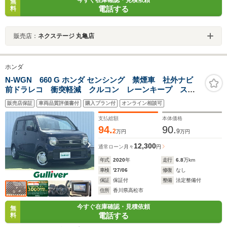
今すぐ在庫確認・見積依頼
無
電話する
料
販売店：
ネクステージ 丸亀店
ホンダ
N-WGN 660 G ホンダ センシング 禁煙車 社外ナビ
前ドラレコ 衝突軽減 クルコン レーンキープ ステ
アリングリモコン 純正フロアマット アイドリングス
販売店保証
車両品質評価書付
購入プラン付
オンライン相談可
トップ 純正フロアマット スマートキー プッシュス
タート
支払総額
本体価格
94.
90.
2
9
万円
万円
12,300
通常ローン
月々
円
年式
2020
年
走行
6.8
万km
車検
'27/06
修復
なし
保証
保証付
整備
法定整備付
住所
香川県高松市
今すぐ在庫確認・見積依頼
無
電話する
料