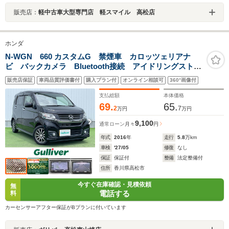
販売店：
軽中古車大型専門店 軽スマイル 高松店
ホンダ
N-WGN 660 カスタムG 禁煙車 カロッツェリアナ
ビ バックカメラ Bluetooth接続 アイドリングストッ
プ 純正14インチアルミホイール スマートキー スペ
販売店保証
車両品質評価書付
購入プラン付
オンライン相談可
360°画像付
アキー ベンチシート フロアマット ドアバイザー
LED フォグ
支払総額
本体価格
69.
65.
2
7
万円
万円
9,100
通常ローン
月々
円
年式
2016
年
走行
5.8
万km
車検
'27/05
修復
なし
保証
保証付
整備
法定整備付
住所
香川県高松市
今すぐ在庫確認・見積依頼
無
電話する
料
カーセンサーアフター保証がBプランに付いています