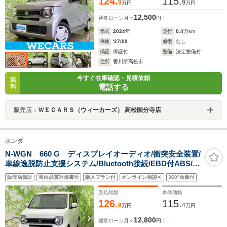
124.
115.
9
9
万円
万円
12,500
通常ローン
月々
円
年式
2024
年
走行
0.4
万km
車検
'27/09
修復
なし
保証
保証付
整備
法定整備付
住所
香川県高松市
今すぐ在庫確認・見積依頼
無
電話する
料
販売店：
ＷＥＣＡＲＳ（ウィーカーズ） 高松国分寺店
ホンダ
N-WGN 660 G ディスプレイオーディオ/衝突安全装置/
車線逸脱防止支援システム/Bluetooth接続/EBD付ABS/横
滑り防止装置/アイドリングストップ/クルーズコントロー
販売店保証
車両品質評価書付
購入プラン付
オンライン相談可
360°画像付
ル/地上波デジタルチューナー
支払総額
本体価格
126.
115.
9
4
万円
万円
12,800
通常ローン
月々
円