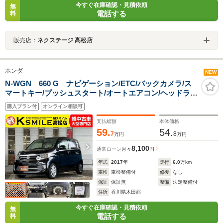
今すぐ在庫確認・見積依頼
無
電話する
料
販売店：
ネクステージ 高松店
ホンダ
NEW
N-WGN 660 G ナビゲーション/ETC/バックカメラ/ス
マートキー/プッシュスタート/オートエアコン/ヘッドライ
トレベライザー/電動格納ミラー/アイドリングストップ/フ
購入プラン付
オンライン相談可
ロアマット/サイドバイザー/ベンチシート
支払総額
本体価格
59.
54.
7
8
万円
万円
8,100
通常ローン
月々
円
年式
2017
年
走行
6.0
万km
車検
車検整備付
修復
なし
保証
保証無
整備
法定整備付
住所
香川県木田郡
今すぐ在庫確認・見積依頼
無
電話する
料