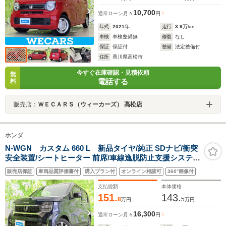
10,700
通常ローン
月々
円
年式
2021
年
走行
3.9
万km
車検
車検整備無
修復
なし
保証
保証付
整備
法定整備付
住所
香川県高松市
今すぐ在庫確認・見積依頼
無
電話する
料
販売店：
ＷＥＣＡＲＳ（ウィーカーズ） 高松店
ホンダ
N-WGN カスタム 660 L 新品タイヤ/純正 SDナビ/衝突
安全装置/シートヒーター 前席/車線逸脱防止支援システ
ム/シート 合皮/ヘッドランプ LED/USBジャッ
販売店保証
車両品質評価書付
購入プラン付
オンライン相談可
360°画像付
ク/Bluetooth接続/EBD付ABS/横滑り防止装置
支払総額
本体価格
151.
143.
8
5
万円
万円
16,300
通常ローン
月々
円