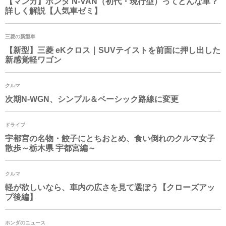
【マンガ】ホンダ N-VAN（初代・現行型）ってどんな車？
詳しく解説【人気車ゼミ】
三菱の新型車
【新型】三菱 eKクロス｜SUVテイストを前面に押し出した
新感覚軽ワゴン
クルマ
次期
N-WGN
、シンプル＆ベーシック路線に変更
ドライブ
宇都宮の名物・餃子にとちおとめ、食い倒れのクルマ女子
散歩～栃木県 宇都宮編～
クルマ
軽が欲しいなら、車内の広さを見て選ぼう【クローズアッ
プ後編】
ホンダのニュース