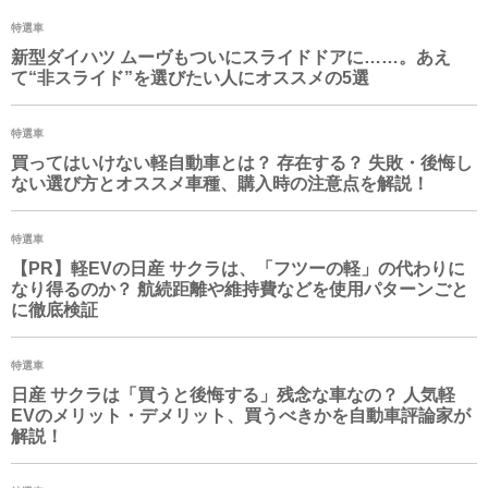
特選車
新型ダイハツ ムーヴもついにスライドドアに……。あえ
て“非スライド”を選びたい人にオススメの5選
特選車
買ってはいけない軽自動車とは？ 存在する？ 失敗・後悔し
ない選び方とオススメ車種、購入時の注意点を解説！
特選車
【PR】軽EVの日産 サクラは、「フツーの軽」の代わりに
なり得るのか？ 航続距離や維持費などを使用パターンごと
に徹底検証
特選車
日産 サクラは「買うと後悔する」残念な車なの？ 人気軽
EVのメリット・デメリット、買うべきかを自動車評論家が
解説！