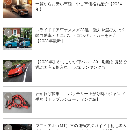
3
一覧からお安い車種、中古車価格も紹介【2024
年】
スライドドア車オススメ25選｜魅力や選び方は？
4
軽自動車・ミニバン・コンパクトカーを紹介
【2023年最新】
【2026年】かっこいい車ベスト30｜独断と偏見で
5
選ぶ国産＆輸入車！ 人気ランキングも
わかれば簡単！ バッテリー上がり時のジャンプ
6
手順【トラブルシューティング編】
マニュアル（MT）車の運転方法ガイド｜初心者＆
7