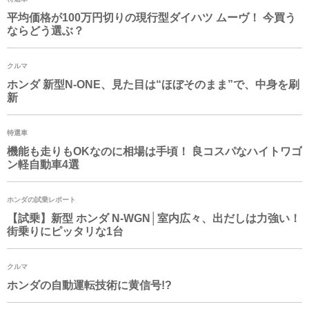
平均価格が100万円切りの現行型ダイハツ ムーヴ！ 今買う
ならどう選ぶ？
クルマ
ホンダ 新型N-ONE、見た目は“ほぼそのまま”で、中身を刷
新
特選車
機能も走りもOKなのに相場は手頃！ 良コスパなハイトワゴ
ン軽自動車4選
ホンダの試乗レポート
【試乗】新型 ホンダ
N-WGN
│室内広々、出だしは力強い！
街乗りにピッタリな1台
クルマ
ホンダの自動運転技術に黄信号!?