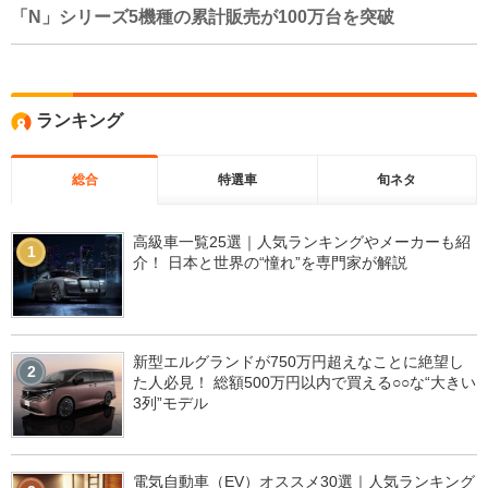
「N」シリーズ5機種の累計販売が100万台を突破
ランキング
総合
特選車
旬ネタ
高級車一覧25選｜人気ランキングやメーカーも紹
1
介！ 日本と世界の“憧れ”を専門家が解説
新型エルグランドが750万円超えなことに絶望し
2
た人必見！ 総額500万円以内で買える○○な“大きい
3列”モデル
電気自動車（EV）オススメ30選｜人気ランキング