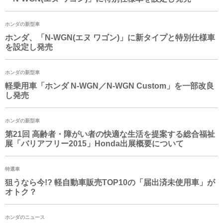
ホンダの新型車
ホンダ、「
N-WGN
(エヌ ワゴン)」に新タイプと特別仕様車
を設定し発売
ホンダの新型車
軽乗用車「ホンダ
N-WGN
／
N-WGN
Custom」を一部改良
し発売
ホンダの新型車
第21回 高齢者・障がい者の快適な生活を提案する総合福祉
展「バリアフリー2015」Honda出展概要について
特選車
狙うなら今!? 軽自動車販売TOP10の「届出済未使用車」が
オトク？
ホンダのニュース