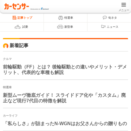
メニュー
記事トップ
特選車
旬ネタ
試乗
新型車
ニュース
新着記事
クルマ
前輪駆動（FF）とは？ 後輪駆動との違いやメリット・デメ
リット、代表的な車種も解説
特選車
新型ムーヴ徹底ガイド！ スライドドア化や「カスタム」廃
止など現行7代目の特徴を解説
カーライフ
「私らしさ」が詰まった
N-WGN
はお父さんからの贈りもの