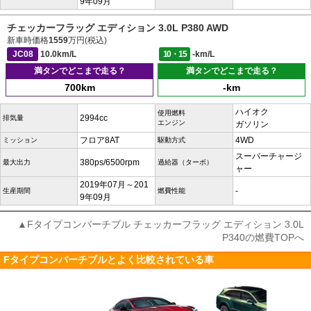
9年09月
チェッカーフラッグ エディション 3.0L P380 AWD
新車時価格
1559
万円(税込)
JC08
10.0km/L
10・15
-km/L
満タンでどこまで走る？
満タンでどこまで走る？
700km
-km
ハイオク
使用燃料
2994cc
排気量
エンジン
ガソリン
フロア8AT
4WD
ミッション
駆動方式
スーパーチャージ
380ps/6500rpm
最大出力
過給器（ターボ）
ャー
2019年07月～201
-
生産期間
燃費性能
9年09月
▲Fタイプコンバーチブル チェッカーフラッグ エディション 3.0L
P340の燃費TOPへ
Fタイプコンバーチブルとよく比較されている車