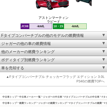
アストンマーティン
ラピード
JC08
-km/L
10・15
-km/L
Fタイプコンバーチブルの他のモデルの燃費情報
ジャガーの他の車の燃費情報
他のメーカーの燃費ランキング
ボディタイプ別燃費ランキング
車を売却する
▲Fタイプコンバーチブル チェッカーフラッグ エディション 3.0L
P340の燃費TOPへ
中古車トップ
中古車メーカー一覧
ジャガーの中古車
Fタイプコンバーチブルの中古車
Fタ
中古車トップ
燃費ランキング
ジャガーの燃費ランキング
Fタイプコンバーチブルの燃費
F