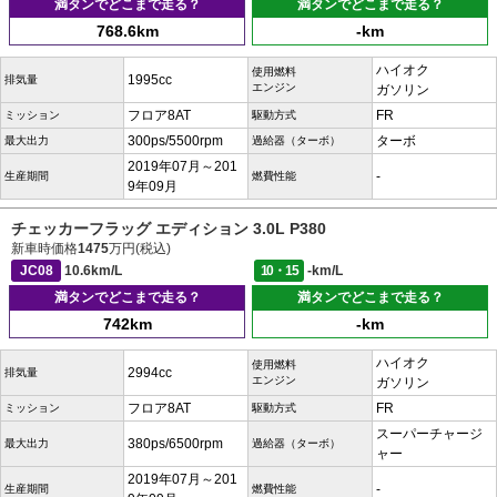
満タンでどこまで走る？
満タンでどこまで走る？
768.6km
-km
ハイオク
使用燃料
1995cc
排気量
エンジン
ガソリン
フロア8AT
FR
ミッション
駆動方式
300ps/5500rpm
ターボ
最大出力
過給器（ターボ）
2019年07月～201
-
生産期間
燃費性能
9年09月
チェッカーフラッグ エディション 3.0L P380
新車時価格
1475
万円(税込)
JC08
10.6km/L
10・15
-km/L
満タンでどこまで走る？
満タンでどこまで走る？
742km
-km
ハイオク
使用燃料
2994cc
排気量
エンジン
ガソリン
フロア8AT
FR
ミッション
駆動方式
スーパーチャージ
380ps/6500rpm
最大出力
過給器（ターボ）
ャー
2019年07月～201
-
生産期間
燃費性能