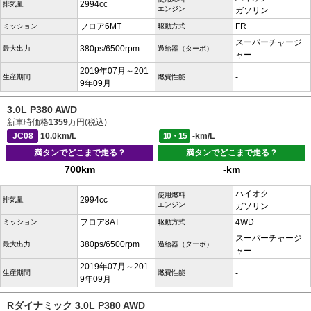
2994cc
排気量
エンジン
ガソリン
フロア6MT
FR
ミッション
駆動方式
スーパーチャージ
380ps/6500rpm
最大出力
過給器（ターボ）
ャー
2019年07月～201
-
生産期間
燃費性能
9年09月
3.0L P380 AWD
新車時価格
1359
万円(税込)
JC08
10.0km/L
10・15
-km/L
満タンでどこまで走る？
満タンでどこまで走る？
700km
-km
ハイオク
使用燃料
2994cc
排気量
エンジン
ガソリン
フロア8AT
4WD
ミッション
駆動方式
スーパーチャージ
380ps/6500rpm
最大出力
過給器（ターボ）
ャー
2019年07月～201
-
生産期間
燃費性能
9年09月
Rダイナミック 3.0L P380 AWD