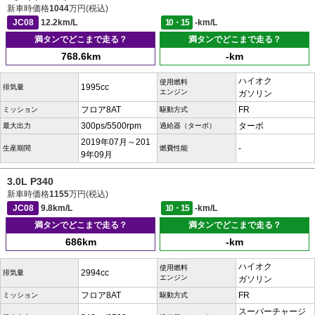
新車時価格
1044
万円(税込)
JC08
12.2km/L
10・15
-km/L
満タンでどこまで走る？
満タンでどこまで走る？
768.6km
-km
ハイオク
使用燃料
1995cc
排気量
エンジン
ガソリン
フロア8AT
FR
ミッション
駆動方式
300ps/5500rpm
ターボ
最大出力
過給器（ターボ）
2019年07月～201
-
生産期間
燃費性能
9年09月
3.0L P340
新車時価格
1155
万円(税込)
JC08
9.8km/L
10・15
-km/L
満タンでどこまで走る？
満タンでどこまで走る？
686km
-km
ハイオク
使用燃料
2994cc
排気量
エンジン
ガソリン
フロア8AT
FR
ミッション
駆動方式
スーパーチャージ