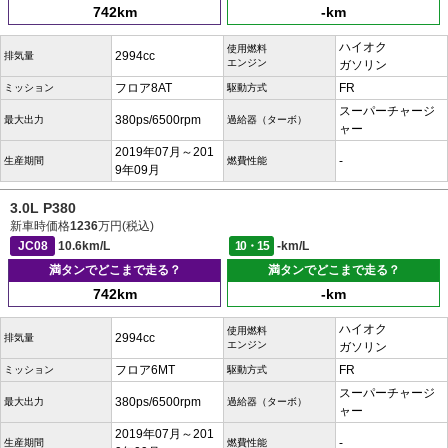
742km
-km
ハイオク
使用燃料
2994cc
排気量
エンジン
ガソリン
フロア8AT
FR
ミッション
駆動方式
スーパーチャージ
380ps/6500rpm
最大出力
過給器（ターボ）
ャー
2019年07月～201
-
生産期間
燃費性能
9年09月
3.0L P380
新車時価格
1236
万円(税込)
JC08
10.6km/L
10・15
-km/L
満タンでどこまで走る？
満タンでどこまで走る？
742km
-km
ハイオク
使用燃料
2994cc
排気量
エンジン
ガソリン
フロア6MT
FR
ミッション
駆動方式
スーパーチャージ
380ps/6500rpm
最大出力
過給器（ターボ）
ャー
2019年07月～201
-
生産期間
燃費性能