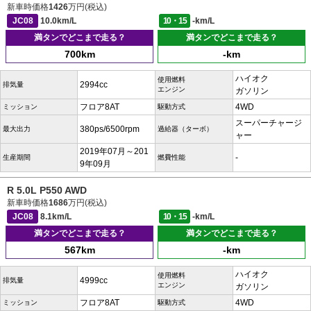
新車時価格
1426
万円(税込)
JC08
10.0km/L
10・15
-km/L
満タンでどこまで走る？
満タンでどこまで走る？
700km
-km
ハイオク
使用燃料
2994cc
排気量
エンジン
ガソリン
フロア8AT
4WD
ミッション
駆動方式
スーパーチャージ
380ps/6500rpm
最大出力
過給器（ターボ）
ャー
2019年07月～201
-
生産期間
燃費性能
9年09月
R 5.0L P550 AWD
新車時価格
1686
万円(税込)
JC08
8.1km/L
10・15
-km/L
満タンでどこまで走る？
満タンでどこまで走る？
567km
-km
ハイオク
使用燃料
4999cc
排気量
エンジン
ガソリン
フロア8AT
4WD
ミッション
駆動方式