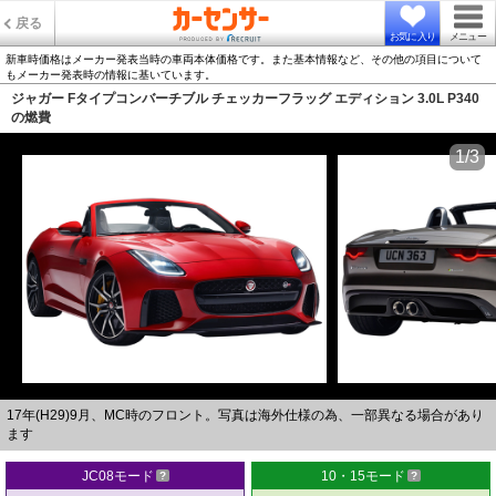
戻る
お気に入り
メニュー
新車時価格はメーカー発表当時の車両本体価格です。また基本情報など、その他の項目について
もメーカー発表時の情報に基いています。
ジャガー Fタイプコンバーチブル チェッカーフラッグ エディション 3.0L P340
の燃費
1/3
17年(H29)9月、MC時のフロント。写真は海外仕様の為、一部異なる場合があり
ます
JC08モード
10・15モード