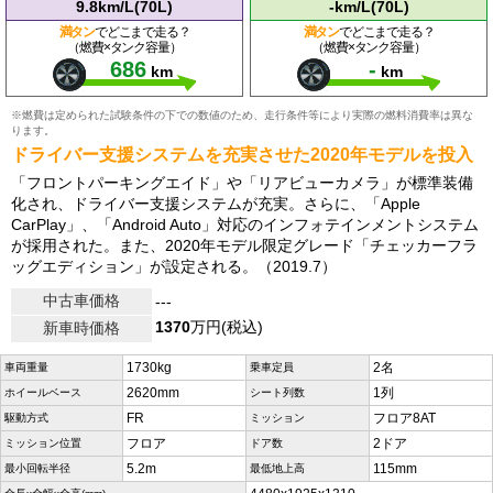
9.8km/L(70L)
-km/L(70L)
満タン
でどこまで走る？
満タン
でどこまで走る？
（燃費×タンク容量）
（燃費×タンク容量）
686
-
km
km
※燃費は定められた試験条件の下での数値のため、走行条件等により実際の燃料消費率は異な
ります。
ドライバー支援システムを充実させた2020年モデルを投入
「フロントパーキングエイド」や「リアビューカメラ」が標準装備
化され、ドライバー支援システムが充実。さらに、「Apple
CarPlay」、「Android Auto」対応のインフォテインメントシステム
が採用された。また、2020年モデル限定グレード「チェッカーフラ
ッグエディション」が設定される。（2019.7）
中古車価格
---
1370
万円(税込)
新車時価格
1730kg
2名
車両重量
乗車定員
2620mm
1列
ホイールベース
シート列数
FR
フロア8AT
駆動方式
ミッション
フロア
2ドア
ミッション位置
ドア数
5.2m
115mm
最小回転半径
最低地上高