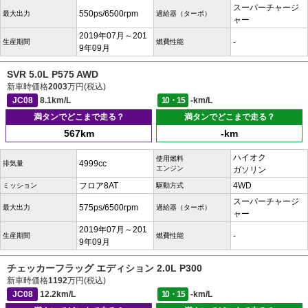
スーパーチャージ
550ps/6500rpm
最大出力
過給器（ターボ）
ャー
2019年07月～201
-
生産期間
燃費性能
9年09月
SVR 5.0L P575 AWD
新車時価格
2003
万円(税込)
JC08
8.1km/L
10・15
-km/L
満タンでどこまで走る？
満タンでどこまで走る？
567km
-km
ハイオク
使用燃料
4999cc
排気量
エンジン
ガソリン
フロア8AT
4WD
ミッション
駆動方式
スーパーチャージ
575ps/6500rpm
最大出力
過給器（ターボ）
ャー
2019年07月～201
-
生産期間
燃費性能
9年09月
チェッカーフラッグ エディション 2.0L P300
新車時価格
1192
万円(税込)
JC08
12.2km/L
10・15
-km/L