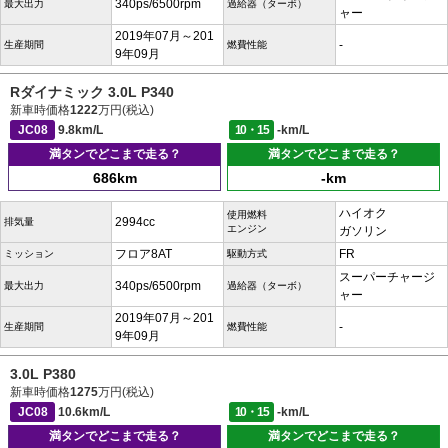
340ps/6500rpm
最大出力
過給器（ターボ）
ャー
2019年07月～201
-
生産期間
燃費性能
9年09月
Rダイナミック 3.0L P340
新車時価格
1222
万円(税込)
JC08
9.8km/L
10・15
-km/L
満タンでどこまで走る？
満タンでどこまで走る？
686km
-km
ハイオク
使用燃料
2994cc
排気量
エンジン
ガソリン
フロア8AT
FR
ミッション
駆動方式
スーパーチャージ
340ps/6500rpm
最大出力
過給器（ターボ）
ャー
2019年07月～201
-
生産期間
燃費性能
9年09月
3.0L P380
新車時価格
1275
万円(税込)
JC08
10.6km/L
10・15
-km/L
満タンでどこまで走る？
満タンでどこまで走る？