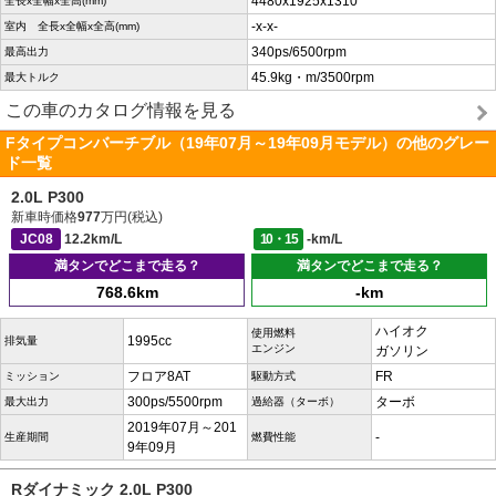
4480x1925x1310
全長x全幅x全高(mm)
-x-x-
室内 全長x全幅x全高(mm)
340ps/6500rpm
最高出力
45.9kg・m/3500rpm
最大トルク
この車のカタログ情報を見る
Fタイプコンバーチブル（19年07月～19年09月モデル）の他のグレー
ド一覧
2.0L P300
新車時価格
977
万円(税込)
JC08
12.2km/L
10・15
-km/L
満タンでどこまで走る？
満タンでどこまで走る？
768.6km
-km
ハイオク
使用燃料
1995cc
排気量
エンジン
ガソリン
フロア8AT
FR
ミッション
駆動方式
300ps/5500rpm
ターボ
最大出力
過給器（ターボ）
2019年07月～201
-
生産期間
燃費性能
9年09月
Rダイナミック 2.0L P300