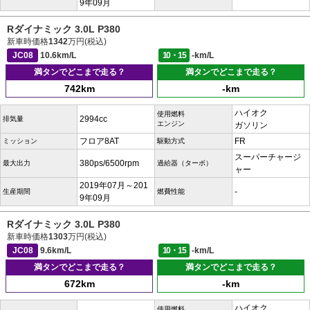
9年09月
Rダイナミック 3.0L P380
新車時価格
1342
万円(税込)
JC08
10.6km/L
10・15
-km/L
満タンでどこまで走る？
満タンでどこまで走る？
742km
-km
ハイオク
使用燃料
2994cc
排気量
エンジン
ガソリン
フロア8AT
FR
ミッション
駆動方式
スーパーチャージ
380ps/6500rpm
最大出力
過給器（ターボ）
ャー
2019年07月～201
-
生産期間
燃費性能
9年09月
Rダイナミック 3.0L P380
新車時価格
1303
万円(税込)
JC08
9.6km/L
10・15
-km/L
満タンでどこまで走る？
満タンでどこまで走る？
672km
-km
ハイオク
使用燃料