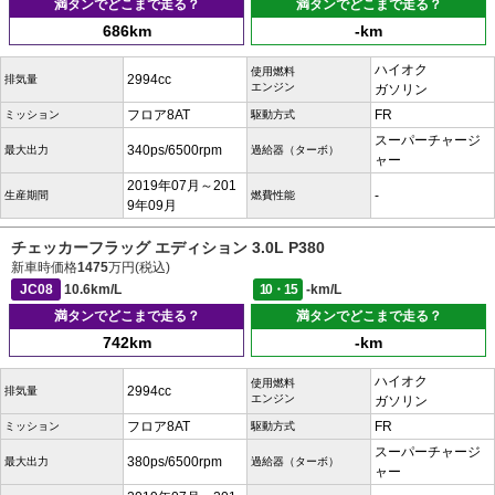
満タンでどこまで走る？
満タンでどこまで走る？
686km
-km
ハイオク
使用燃料
2994cc
排気量
エンジン
ガソリン
フロア8AT
FR
ミッション
駆動方式
スーパーチャージ
340ps/6500rpm
最大出力
過給器（ターボ）
ャー
2019年07月～201
-
生産期間
燃費性能
9年09月
チェッカーフラッグ エディション 3.0L P380
新車時価格
1475
万円(税込)
JC08
10.6km/L
10・15
-km/L
満タンでどこまで走る？
満タンでどこまで走る？
742km
-km
ハイオク
使用燃料
2994cc
排気量
エンジン
ガソリン
フロア8AT
FR
ミッション
駆動方式
スーパーチャージ
380ps/6500rpm
最大出力
過給器（ターボ）
ャー