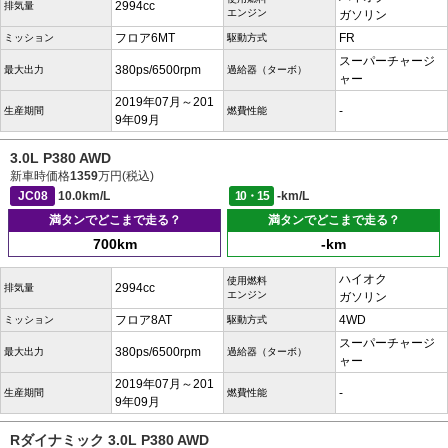
2994cc
排気量
エンジン
ガソリン
フロア6MT
FR
ミッション
駆動方式
スーパーチャージ
380ps/6500rpm
最大出力
過給器（ターボ）
ャー
2019年07月～201
-
生産期間
燃費性能
9年09月
3.0L P380 AWD
新車時価格
1359
万円(税込)
JC08
10.0km/L
10・15
-km/L
満タンでどこまで走る？
満タンでどこまで走る？
700km
-km
ハイオク
使用燃料
2994cc
排気量
エンジン
ガソリン
フロア8AT
4WD
ミッション
駆動方式
スーパーチャージ
380ps/6500rpm
最大出力
過給器（ターボ）
ャー
2019年07月～201
-
生産期間
燃費性能
9年09月
Rダイナミック 3.0L P380 AWD