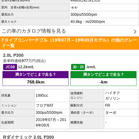
4480x1925x1310
全長x全幅x全高(mm)
-x-x-
室内 全長x全幅x全高(mm)
300ps/5500rpm
最高出力
40.8kg・m/2000rpm
最大トルク
この車のカタログ情報を見る
Fタイプコンバーチブル（19年07月～19年09月モデル）の他のグレー
ド一覧
2.0L P300
新車時価格
977
万円(税込)
JC08
12.2km/L
10・15
-km/L
満タンでどこまで走る？
満タンでどこまで走る？
768.6km
-km
ハイオク
使用燃料
1995cc
排気量
エンジン
ガソリン
フロア8AT
FR
ミッション
駆動方式
300ps/5500rpm
ターボ
最大出力
過給器（ターボ）
2019年07月～201
-
生産期間
燃費性能
9年09月
Rダイナミック 2.0L P300