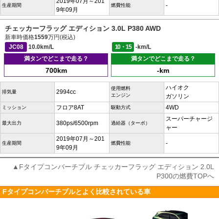
2019年07月～201
-
生産期間
燃費性能
9年09月
チェッカーフラッグ エディション 3.0L P380 AWD
新車時価格
1559
万円(税込)
JC08
10.0km/L
10・15
-km/L
満タンでどこまで走る？
満タンでどこまで走る？
700km
-km
ハイオク
使用燃料
2994cc
排気量
エンジン
ガソリン
フロア8AT
4WD
ミッション
駆動方式
スーパーチャージ
380ps/6500rpm
最大出力
過給器（ターボ）
ャー
2019年07月～201
-
生産期間
燃費性能
9年09月
▲Fタイプコンバーチブル チェッカーフラッグ エディション 2.0L
P300の燃費TOPへ
Fタイプコンバーチブルとよく比較されている車