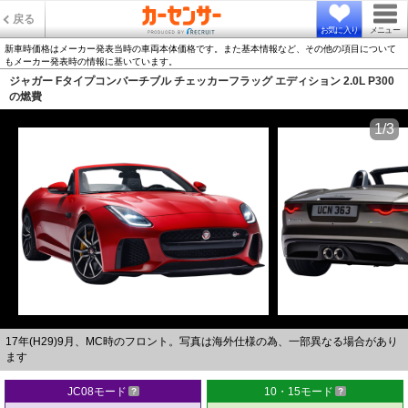
戻る
お気に入り
メニュー
新車時価格はメーカー発表当時の車両本体価格です。また基本情報など、その他の項目について
もメーカー発表時の情報に基いています。
ジャガー Fタイプコンバーチブル チェッカーフラッグ エディション 2.0L P300
の燃費
1/3
17年(H29)9月、MC時のフロント。写真は海外仕様の為、一部異なる場合があり
ます
JC08モード
10・15モード