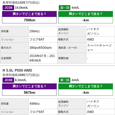
新車時価格
1426
万円(税込)
JC08
10.0km/L
10・15
-km/L
満タンでどこまで走る？
満タンでどこまで走る？
700km
-km
ハイオク
使用燃料
2994cc
排気量
エンジン
ガソリン
フロア8AT
4WD
ミッション
駆動方式
スーパーチャージ
380ps/6500rpm
最大出力
過給器（ターボ）
ャー
2019年07月～201
-
生産期間
燃費性能
9年09月
R 5.0L P550 AWD
新車時価格
1686
万円(税込)
JC08
8.1km/L
10・15
-km/L
満タンでどこまで走る？
満タンでどこまで走る？
567km
-km
ハイオク
使用燃料
4999cc
排気量
エンジン
ガソリン
フロア8AT
4WD
ミッション
駆動方式