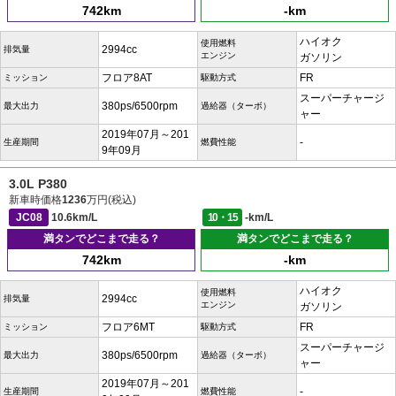
742km
-km
ハイオク
使用燃料
2994cc
排気量
エンジン
ガソリン
フロア8AT
FR
ミッション
駆動方式
スーパーチャージ
380ps/6500rpm
最大出力
過給器（ターボ）
ャー
2019年07月～201
-
生産期間
燃費性能
9年09月
3.0L P380
新車時価格
1236
万円(税込)
JC08
10.6km/L
10・15
-km/L
満タンでどこまで走る？
満タンでどこまで走る？
742km
-km
ハイオク
使用燃料
2994cc
排気量
エンジン
ガソリン
フロア6MT
FR
ミッション
駆動方式
スーパーチャージ
380ps/6500rpm
最大出力
過給器（ターボ）
ャー
2019年07月～201
-
生産期間
燃費性能