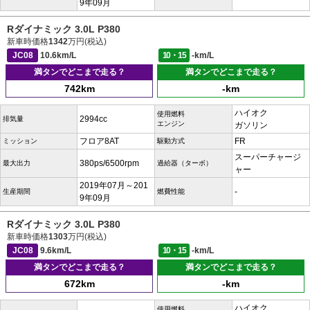
9年09月
Rダイナミック 3.0L P380
新車時価格
1342
万円(税込)
JC08
10.6km/L
10・15
-km/L
満タンでどこまで走る？
満タンでどこまで走る？
742km
-km
ハイオク
使用燃料
2994cc
排気量
エンジン
ガソリン
フロア8AT
FR
ミッション
駆動方式
スーパーチャージ
380ps/6500rpm
最大出力
過給器（ターボ）
ャー
2019年07月～201
-
生産期間
燃費性能
9年09月
Rダイナミック 3.0L P380
新車時価格
1303
万円(税込)
JC08
9.6km/L
10・15
-km/L
満タンでどこまで走る？
満タンでどこまで走る？
672km
-km
ハイオク
使用燃料