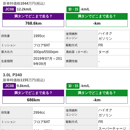
新車時価格
1044
万円(税込)
JC08
12.2km/L
10・15
-km/L
満タンでどこまで走る？
満タンでどこまで走る？
768.6km
-km
ハイオク
使用燃料
1995cc
排気量
エンジン
ガソリン
フロア8AT
FR
ミッション
駆動方式
300ps/5500rpm
ターボ
最大出力
過給器（ターボ）
2019年07月～201
-
生産期間
燃費性能
9年09月
3.0L P340
新車時価格
1155
万円(税込)
JC08
9.8km/L
10・15
-km/L
満タンでどこまで走る？
満タンでどこまで走る？
686km
-km
ハイオク
使用燃料
2994cc
排気量
エンジン
ガソリン
フロア8AT
FR
ミッション
駆動方式
スーパーチャージ