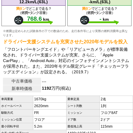
12.2km/L(63L)
-km/L(63L)
満タン
でどこまで走る？
満タン
でどこまで走る？
（燃費×タンク容量）
（燃費×タンク容量）
768.6
-
km
km
※燃費は定められた試験条件の下での数値のため、走行条件等により実際の燃料消費率は異な
ります。
ドライバー支援システムを充実させた2020年モデルを投入
「フロントパーキングエイド」や「リアビューカメラ」が標準装備
化され、ドライバー支援システムが充実。さらに、「Apple
CarPlay」、「Android Auto」対応のインフォテインメントシステム
が採用された。また、2020年モデル限定グレード「チェッカーフラ
ッグエディション」が設定される。（2019.7）
中古車価格
---
1192
万円(税込)
新車時価格
1670kg
2名
車両重量
乗車定員
2620mm
1列
ホイールベース
シート列数
FR
フロア8AT
駆動方式
ミッション
フロア
2ドア
ミッション位置
ドア数
5.2m
115mm
最小回転半径
最低地上高