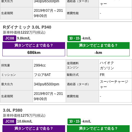
340ps/6500rpm
最大出力
過給器（ターボ）
ャー
2019年07月～201
-
生産期間
燃費性能
9年09月
Rダイナミック 3.0L P340
新車時価格
1222
万円(税込)
JC08
9.8km/L
10・15
-km/L
満タンでどこまで走る？
満タンでどこまで走る？
686km
-km
ハイオク
使用燃料
2994cc
排気量
エンジン
ガソリン
フロア8AT
FR
ミッション
駆動方式
スーパーチャージ
340ps/6500rpm
最大出力
過給器（ターボ）
ャー
2019年07月～201
-
生産期間
燃費性能
9年09月
3.0L P380
新車時価格
1275
万円(税込)
JC08
10.6km/L
10・15
-km/L
満タンでどこまで走る？
満タンでどこまで走る？