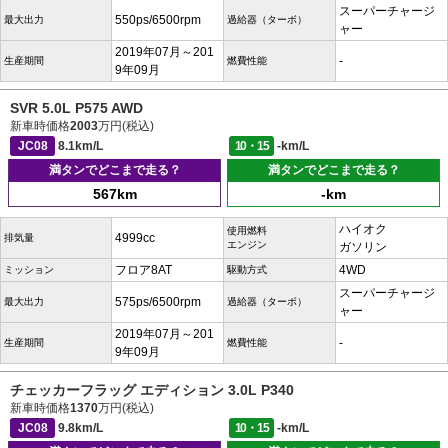
スーパーチャージ
550ps/6500rpm
最大出力
過給器（ターボ）
ャー
2019年07月～201
-
生産期間
燃費性能
9年09月
SVR 5.0L P575 AWD
新車時価格
2003
万円(税込)
JC08
8.1km/L
10・15
-km/L
満タンでどこまで走る？
満タンでどこまで走る？
567km
-km
ハイオク
使用燃料
4999cc
排気量
エンジン
ガソリン
フロア8AT
4WD
ミッション
駆動方式
スーパーチャージ
575ps/6500rpm
最大出力
過給器（ターボ）
ャー
2019年07月～201
-
生産期間
燃費性能
9年09月
チェッカーフラッグ エディション 3.0L P340
新車時価格
1370
万円(税込)
JC08
9.8km/L
10・15
-km/L