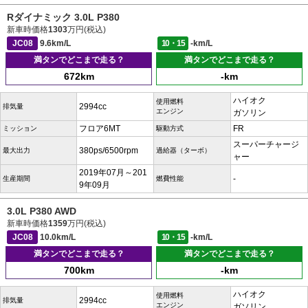
Rダイナミック 3.0L P380
新車時価格
1303
万円(税込)
JC08
9.6km/L
10・15
-km/L
満タンでどこまで走る？
満タンでどこまで走る？
672km
-km
ハイオク
使用燃料
2994cc
排気量
エンジン
ガソリン
フロア6MT
FR
ミッション
駆動方式
スーパーチャージ
380ps/6500rpm
最大出力
過給器（ターボ）
ャー
2019年07月～201
-
生産期間
燃費性能
9年09月
3.0L P380 AWD
新車時価格
1359
万円(税込)
JC08
10.0km/L
10・15
-km/L
満タンでどこまで走る？
満タンでどこまで走る？
700km
-km
ハイオク
使用燃料
2994cc
排気量
エンジン
ガソリン