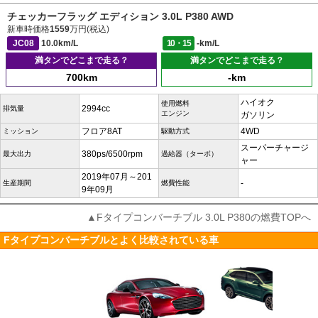
チェッカーフラッグ エディション 3.0L P380 AWD
新車時価格
1559
万円(税込)
JC08
10.0km/L
10・15
-km/L
満タンでどこまで走る？
満タンでどこまで走る？
700km
-km
ハイオク
使用燃料
2994cc
排気量
エンジン
ガソリン
フロア8AT
4WD
ミッション
駆動方式
スーパーチャージ
380ps/6500rpm
最大出力
過給器（ターボ）
ャー
2019年07月～201
-
生産期間
燃費性能
9年09月
▲Fタイプコンバーチブル 3.0L P380の燃費TOPへ
Fタイプコンバーチブルとよく比較されている車