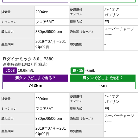
ハイオク
使用燃料
2994cc
排気量
エンジン
ガソリン
フロア6MT
FR
ミッション
駆動方式
スーパーチャージ
380ps/6500rpm
最大出力
過給器（ターボ）
ャー
2019年07月～201
-
生産期間
燃費性能
9年09月
Rダイナミック 3.0L P380
新車時価格
1342
万円(税込)
JC08
10.6km/L
10・15
-km/L
満タンでどこまで走る？
満タンでどこまで走る？
742km
-km
ハイオク
使用燃料
2994cc
排気量
エンジン
ガソリン
フロア8AT
FR
ミッション
駆動方式
スーパーチャージ
380ps/6500rpm
最大出力
過給器（ターボ）
ャー
2019年07月～201
-
生産期間
燃費性能
9年09月