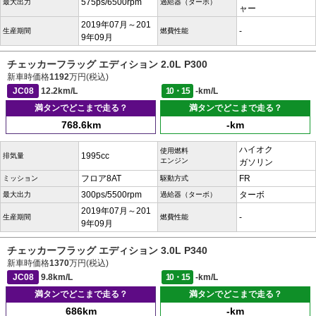
575ps/6500rpm
最大出力
過給器（ターボ）
ャー
2019年07月～201
-
生産期間
燃費性能
9年09月
チェッカーフラッグ エディション 2.0L P300
新車時価格
1192
万円(税込)
JC08
12.2km/L
10・15
-km/L
満タンでどこまで走る？
満タンでどこまで走る？
768.6km
-km
ハイオク
使用燃料
1995cc
排気量
エンジン
ガソリン
フロア8AT
FR
ミッション
駆動方式
300ps/5500rpm
ターボ
最大出力
過給器（ターボ）
2019年07月～201
-
生産期間
燃費性能
9年09月
チェッカーフラッグ エディション 3.0L P340
新車時価格
1370
万円(税込)
JC08
9.8km/L
10・15
-km/L
満タンでどこまで走る？
満タンでどこまで走る？
686km
-km