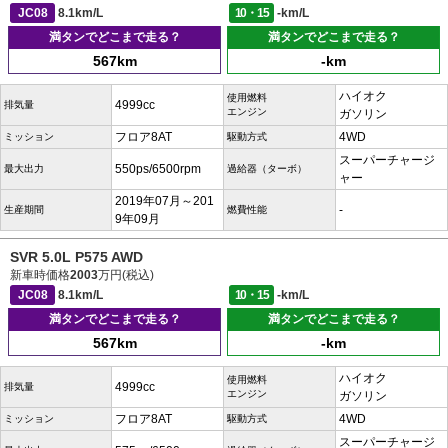
JC08
8.1km/L
10・15
-km/L
満タンでどこまで走る？
満タンでどこまで走る？
567km
-km
ハイオク
使用燃料
4999cc
排気量
エンジン
ガソリン
フロア8AT
4WD
ミッション
駆動方式
スーパーチャージ
550ps/6500rpm
最大出力
過給器（ターボ）
ャー
2019年07月～201
-
生産期間
燃費性能
9年09月
SVR 5.0L P575 AWD
新車時価格
2003
万円(税込)
JC08
8.1km/L
10・15
-km/L
満タンでどこまで走る？
満タンでどこまで走る？
567km
-km
ハイオク
使用燃料
4999cc
排気量
エンジン
ガソリン
フロア8AT
4WD
ミッション
駆動方式
スーパーチャージ