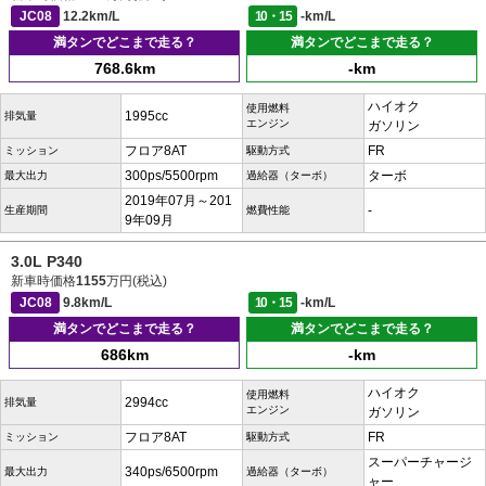
JC08
12.2km/L
10・15
-km/L
満タンでどこまで走る？
満タンでどこまで走る？
768.6km
-km
ハイオク
使用燃料
1995cc
排気量
エンジン
ガソリン
フロア8AT
FR
ミッション
駆動方式
300ps/5500rpm
ターボ
最大出力
過給器（ターボ）
2019年07月～201
-
生産期間
燃費性能
9年09月
3.0L P340
新車時価格
1155
万円(税込)
JC08
9.8km/L
10・15
-km/L
満タンでどこまで走る？
満タンでどこまで走る？
686km
-km
ハイオク
使用燃料
2994cc
排気量
エンジン
ガソリン
フロア8AT
FR
ミッション
駆動方式
スーパーチャージ
340ps/6500rpm
最大出力
過給器（ターボ）
ャー