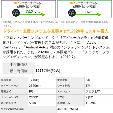
満タン
でどこまで走る？
満タン
でどこまで走る？
（燃費×タンク容量）
（燃費×タンク容量）
742
-
km
km
※燃費は定められた試験条件の下での数値のため、走行条件等により実際の燃料消費率は異な
ります。
ドライバー支援システムを充実させた2020年モデルを投入
「フロントパーキングエイド」や「リアビューカメラ」が標準装備
化され、ドライバー支援システムが充実。さらに、「Apple
CarPlay」、「Android Auto」対応のインフォテインメントシステム
が採用された。また、2020年モデル限定グレード「チェッカーフラ
ッグエディション」が設定される。（2019.7）
中古車価格
---
1275
万円(税込)
新車時価格
1740kg
2名
車両重量
乗車定員
2620mm
1列
ホイールベース
シート列数
FR
フロア8AT
駆動方式
ミッション
フロア
2ドア
ミッション位置
ドア数
5.2m
115mm
最小回転半径
最低地上高
4480x1925x1310
全長x全幅x全高(mm)