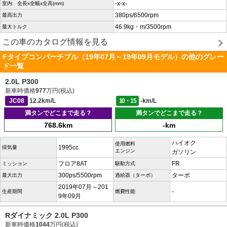
-x-x-
室内 全長x全幅x全高(mm)
380ps/6500rpm
最高出力
46.9kg・m/3500rpm
最大トルク
この車のカタログ情報を見る
Fタイプコンバーチブル（19年07月～19年09月モデル）の他のグレー
ド一覧
2.0L P300
新車時価格
977
万円(税込)
JC08
12.2km/L
10・15
-km/L
満タンでどこまで走る？
満タンでどこまで走る？
768.6km
-km
ハイオク
使用燃料
1995cc
排気量
エンジン
ガソリン
フロア8AT
FR
ミッション
駆動方式
300ps/5500rpm
ターボ
最大出力
過給器（ターボ）
2019年07月～201
-
生産期間
燃費性能
9年09月
Rダイナミック 2.0L P300
新車時価格
1044
万円(税込)