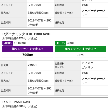
フロア8AT
4WD
ミッション
駆動方式
スーパーチャージ
380ps/6500rpm
最大出力
過給器（ターボ）
ャー
2019年07月～201
-
生産期間
燃費性能
9年09月
Rダイナミック 3.0L P380 AWD
新車時価格
1426
万円(税込)
JC08
10.0km/L
10・15
-km/L
満タンでどこまで走る？
満タンでどこまで走る？
700km
-km
ハイオク
使用燃料
2994cc
排気量
エンジン
ガソリン
フロア8AT
4WD
ミッション
駆動方式
スーパーチャージ
380ps/6500rpm
最大出力
過給器（ターボ）
ャー
2019年07月～201
-
生産期間
燃費性能
9年09月
R 5.0L P550 AWD
新車時価格
1686
万円(税込)