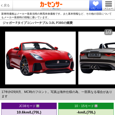
戻る
お気に入り
メニュー
新車時価格はメーカー発表当時の車両本体価格です。また基本情報など、その他の項目について
もメーカー発表時の情報に基いています。
ジャガー Fタイプコンバーチブル 3.0L P380の燃費
1/3
17年(H29)9月、MC時のフロント。写真は海外仕様の為、一部異なる場合があり
ます
JC08モード
10・15モード
10.6km/L(70L)
-km/L(70L)