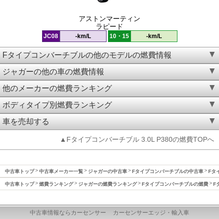
アストンマーティン
ラピード
JC08
-km/L
10・15
-km/L
Fタイプコンバーチブルの他のモデルの燃費情報
ジャガーの他の車の燃費情報
他のメーカーの燃費ランキング
ボディタイプ別燃費ランキング
車を売却する
▲Fタイプコンバーチブル 3.0L P380の燃費TOPへ
中古車トップ
中古車メーカー一覧
ジャガーの中古車
Fタイプコンバーチブルの中古車
Fタ
中古車トップ
燃費ランキング
ジャガーの燃費ランキング
Fタイプコンバーチブルの燃費
F
中古車情報ならカーセンサー
カーセンサーエッジ・輸入車