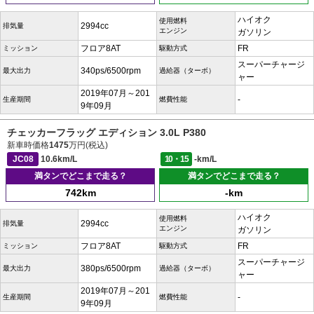
ハイオク
使用燃料
2994cc
排気量
エンジン
ガソリン
フロア8AT
FR
ミッション
駆動方式
スーパーチャージ
340ps/6500rpm
最大出力
過給器（ターボ）
ャー
2019年07月～201
-
生産期間
燃費性能
9年09月
チェッカーフラッグ エディション 3.0L P380
新車時価格
1475
万円(税込)
JC08
10.6km/L
10・15
-km/L
満タンでどこまで走る？
満タンでどこまで走る？
742km
-km
ハイオク
使用燃料
2994cc
排気量
エンジン
ガソリン
フロア8AT
FR
ミッション
駆動方式
スーパーチャージ
380ps/6500rpm
最大出力
過給器（ターボ）
ャー
2019年07月～201
-
生産期間
燃費性能
9年09月