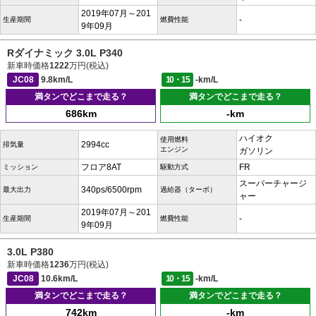
2019年07月～201
-
生産期間
燃費性能
9年09月
Rダイナミック 3.0L P340
新車時価格
1222
万円(税込)
JC08
9.8km/L
10・15
-km/L
満タンでどこまで走る？
満タンでどこまで走る？
686km
-km
ハイオク
使用燃料
2994cc
排気量
エンジン
ガソリン
フロア8AT
FR
ミッション
駆動方式
スーパーチャージ
340ps/6500rpm
最大出力
過給器（ターボ）
ャー
2019年07月～201
-
生産期間
燃費性能
9年09月
3.0L P380
新車時価格
1236
万円(税込)
JC08
10.6km/L
10・15
-km/L
満タンでどこまで走る？
満タンでどこまで走る？
742km
-km