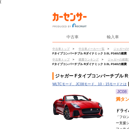
{
中古車
輸入車
中古車トップ
>
中古車メーカー一覧
>
ジャガーの
Fタイプコンバーチブル Rダイナミック 3.0L P340の燃費
中古車トップ
>
燃費ランキング
>
ジャガーの燃費
Fタイプコンバーチブル Rダイナミック 3.0L P340の燃費
ジャガー Fタイプコンバーチブル Rダ
WLTCモード、JC08モード、10・15モードとは
JC08
満タ
ドライ
「フロ
ー支援シス