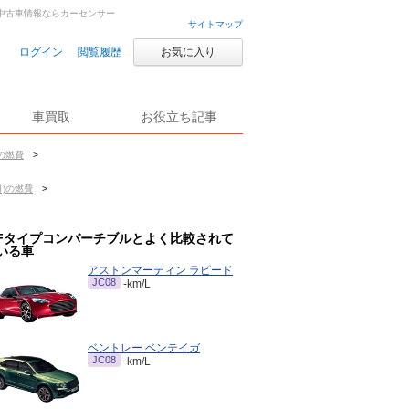
古車・中古車情報ならカーセンサー
サイトマップ
ログイン
閲覧履歴
お気に入り
車買取
お役立ち記事
)の燃費
>
月)の燃費
>
Fタイプコンバーチブルとよく比較されて
いる車
アストンマーティン ラピード
JC08
-km/L
ベントレー ベンテイガ
JC08
-km/L