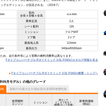
ンメントシステムが採用された。また、2020年モデル限定グレード「チェッ
ッグエディション」が設定される。（2019.7）
室内
0mm
-x-x-mm
全長 x 全幅 x 全高
乗車定員
2人
シート配列
1列
ミッション
フロア8AT
ドア数
2ドア
最低地上高
115mm
rpm
最高出力
340ps/6500rpm
のため、走行条件等により実際の燃料消費率は異なります。
Fタイプコンバーチブル Rダイナミック 3.0L P340のカタログ情報を見る
Fタイプコンバーチブル Rダイナミック 3.0L P340の燃費・トップヘ
9年09月モデル）の他のグレード
価格
駆動方式/最大出力/過給器/生産期間/燃費性能
満タンで
使用燃料
新車時価格
ミッション
どこまで走る？
エンジン
(税込)
(燃費xタンク容量)