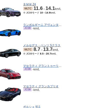
ＢＭＷ Z4
11.6
14.1
WLTC
～
km/L
※ JC08モード
10
～
14.9
km/L
ランボルギーニ アヴェンタドールロードスター
JC08
-km/L
メルセデス・ベンツ Sクラス
8.7
13.7
WLTC
～
km/L
※ JC08モード
8.5
～
20.7
km/L
マセラティ グラントゥーリズモ
JC08
-km/L
マセラティ グランカブリオ
JC08
-km/L
ポルシェ 911