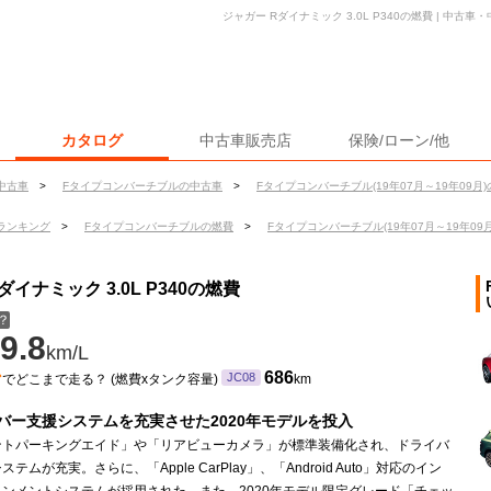
ジャガー Rダイナミック 3.0L P340の燃費 | 中
カタログ
中古車販売店
保険/ローン/他
中古車
>
Fタイプコンバーチブルの中古車
>
Fタイプコンバーチブル(19年07月～19年09月
ランキング
>
Fタイプコンバーチブルの燃費
>
Fタイプコンバーチブル(19年07月～19年09
イナミック 3.0L P340の燃費
？
9.8
km/L
ン
686
JC08
でどこまで走る？ (燃費xタンク容量)
km
バー支援システムを充実させた2020年モデルを投入
ントパーキングエイド」や「リアビューカメラ」が標準装備化され、ドライバ
テムが充実。さらに、「Apple CarPlay」、「Android Auto」対応のイン