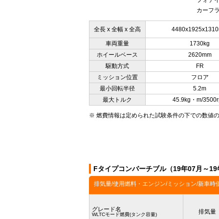
フォテイ
カーフラ
全長 x 全幅 x 全高
4480x1925x131
車両重量
1730kg
ホイールベース
2620mm
駆動方式
FR
ミッション位置
フロア
最小回転半径
5.2m
最大トルク
45.9kg・m/3500
※ 燃費情報は定められた試験条件の下での数値
Fタイプコンバーチブル（19年07月～1
排気量/使用燃料・エンジン/ミッション/新車時
グレード名
排気量
WLTCモード燃費(タンク容量)