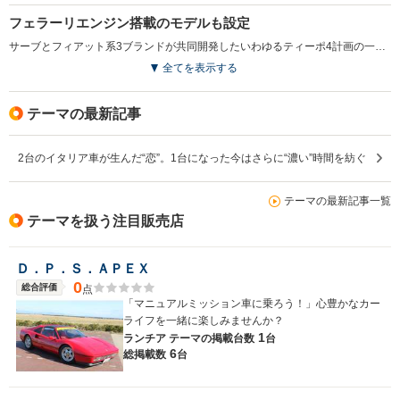
フェラーリエンジン搭載のモデルも設定
サーブとフィアット系3ブランドが共同開発したいわゆるティーポ4計画の一台。1984（S59）年に登場した。エクステリアのデザインはジウジアーロが担当し、直線形状の端正なスタイリングは高級車ランチアの復活を印象づけた。シンプルで上品なインテリアも魅力の一つである。日本へ輸入されたのは2Lの直4DOHCのi.e.、同ターボのターボi.e.、そして2.8LのV6だ。1986（S61）年にはピニンファリーナがワゴン化デザインを担当したステーションワゴンと、かの有名な“テーマ・フェラーリ”が発表された。テーマ・フェラーリは正式名をテーマ8.32と呼び、フェラーリ308クワトロバルボーレ用のV8ユニットをカム角度の変更などのモディファイを施してエンジンルームに押し込んだ、スーパーFFセダンだ。ポルトラナフラウ社製の専用インテリアはマセラティも顔負けの豪華さ。テーマシリーズ自体は1988（S63）年と1993（H5）年にマイナーチェンジを受けており、1988（S63）年は2Lエンジンの16バルブ化、1993（H5）年はアルファ製の3LのV6搭載がニュースであった。（1990.2）
全てを表示する
テーマの最新記事
2台のイタリア車が生んだ“恋”。1台になった今はさらに“濃い”時間を紡ぐ
テーマの最新記事一覧
テーマを扱う注目販売店
Ｄ．Ｐ．Ｓ．ＡＰＥＸ
0
総合評価
点
「マニュアルミッション車に乗ろう！」心豊かなカー
ライフを一緒に楽しみませんか？
1
ランチア テーマの
掲載台数
台
6
総掲載数
台