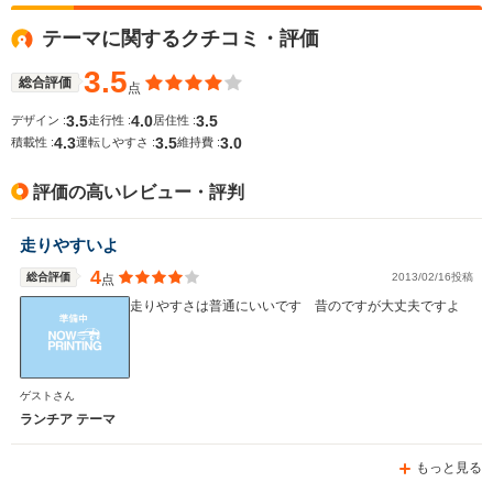
WLTCモード
テーマに関するクチコミ・評価
-
-
-
燃費
3.5
総合評価
点
3.5
4.0
3.5
デザイン :
走行性 :
居住性 :
4.3
3.5
3.0
排気量
2789cc
3216cc
1995cc
積載性 :
運転しやすさ :
維持費 :
駆動方式
FR
FR
4WD
評価の高いレビュー・評判
走りやすいよ
4
総合評価
2013/02/16投稿
点
走りやすさは普通にいいです 昔のですが大丈夫ですよ
ゲストさん
ランチア テーマ
もっと見る