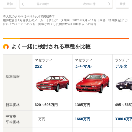
最初
前の30件
次の30件
最後
※人気のクルマは平均1ヶ月で掲載終了
物件数合計1万台以上のメーカー｜算出データ期間：2024年9月～11月｜内容：物件数合計1万
台以上のメーカーのうち、掲載が終了した物件数が1,000台以上の場合
よく一緒に検討される車種を比較
マセラティ
マセラティ
ランチア
222
シャマル
デルタ
基本情報
新車価格
620～695万円
1385万円
495～56
中古車
‐‐‐万円
1668万円
3380.6万
平均価格