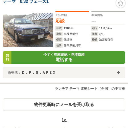
テーマ 8.32 フェーズ1
支払総額
本体価格
応談
---
年式
1988
年
走行
11.0
万km
車検
車検整備付
修復
なし
保証
保証無
整備
法定整備付
住所
静岡県菊川市
今すぐ在庫確認・見積依頼
無
電話する
料
販売店：
Ｄ．Ｐ．Ｓ．ＡＰＥＸ
ランチア テーマ 電動シート（全国）の中古車
物件更新時にメールを受け取る
1
/1