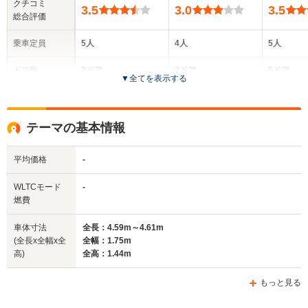
クチコミ
3.5
3.0
3.5
総合評価
乗車定員
5人
4人
5人
ドア数
2ドア
2ドア
5ドア
▼
全てを表示する
全高
全高
全高
1.31m
1.3m
1.36m
テーマの基本情報
平均価格
-
全幅
全幅
全
サイズ
1.72m
1.85m
1.
全長
全長
WLTCモード
-
(全長x全幅x全高)
4.15m～4.18m
4.1m
3
燃費
車体寸法
全長：4.59m～4.61m
(全長x全幅x全
全幅：1.75m
ホイールベース
ホイールベース
ホイー
高)
全高：1.44m
-m
-m
もっと見る