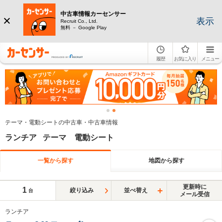
中古車情報カーセンサー
表示
Recruit Co., Ltd.
無料 － Google Play
履歴
お気に入り
メニュー
テーマ・電動シートの中古車・中古車情報
ランチア テーマ 電動シート
一覧から探す
地図から探す
更新時に
1
絞り込み
並べ替え
台
メール受信
ランチア