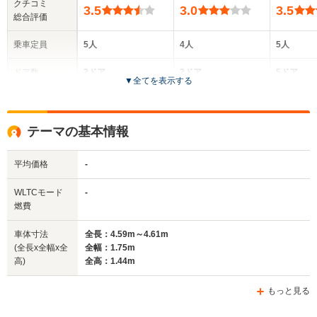
クチコミ
3.5
3.0
3.5
総合評価
乗車定員
5人
4人
5人
ドア数
2ドア
2ドア
5ドア
▼
全てを表示する
全高
全高
全高
1.31m
1.3m
1.36m
テーマの基本情報
平均価格
-
全幅
全幅
全
サイズ
1.72m
1.85m
1.
全長
全長
WLTCモード
-
(全長x全幅x全高)
4.15m～4.18m
4.1m
3
燃費
車体寸法
全長：4.59m～4.61m
(全長x全幅x全
全幅：1.75m
ホイールベース
ホイールベース
ホイー
高)
全高：1.44m
-m
-m
もっと見る