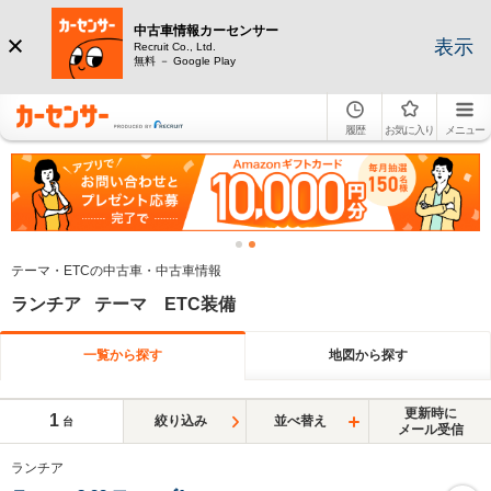
中古車情報カーセンサー
表示
Recruit Co., Ltd.
無料 － Google Play
履歴
お気に入り
メニュー
テーマ・ETCの中古車・中古車情報
ランチア テーマ ETC装備
一覧から探す
地図から探す
更新時に
1
絞り込み
並べ替え
台
メール受信
ランチア