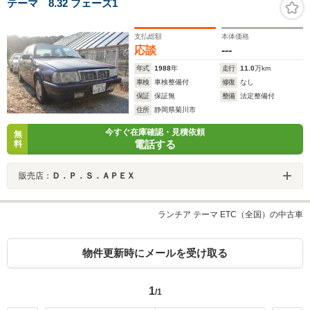
テーマ 8.32 フェーズ1
支払総額
本体価格
応談
---
年式
1988
年
走行
11.0
万km
車検
車検整備付
修復
なし
保証
保証無
整備
法定整備付
住所
静岡県菊川市
今すぐ在庫確認・見積依頼
無
電話する
料
販売店：
Ｄ．Ｐ．Ｓ．ＡＰＥＸ
ランチア テーマ ETC（全国）の中古車
物件更新時にメールを受け取る
1
/1