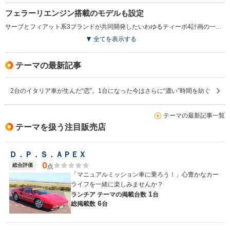
フェラーリエンジン搭載のモデルも設定
サーブとフィアット系3ブランドが共同開発したいわゆるティーポ4計画の一台。1984（S59）年に登場した。エクステリアのデザインはジウジアーロが担当し、直線形状の端正なスタイリングは高級車ランチアの復活を印象づけた。シンプルで上品なインテリアも魅力の一つである。日本へ輸入されたのは2Lの直4DOHCのi.e.、同ターボのターボi.e.、そして2.8LのV6だ。1986（S61）年にはピニンファリーナがワゴン化デザインを担当したステーションワゴンと、かの有名な“テーマ・フェラーリ”が発表された。テーマ・フェラーリは正式名をテーマ8.32と呼び、フェラーリ308クワトロバルボーレ用のV8ユニットをカム角度の変更などのモディファイを施してエンジンルームに押し込んだ、スーパーFFセダンだ。ポルトラナフラウ社製の専用インテリアはマセラティも顔負けの豪華さ。テーマシリーズ自体は1988（S63）年と1993（H5）年にマイナーチェンジを受けており、1988（S63）年は2Lエンジンの16バルブ化、1993（H5）年はアルファ製の3LのV6搭載がニュースであった。（1990.2）
全てを表示する
テーマの最新記事
2台のイタリア車が生んだ“恋”。1台になった今はさらに“濃い”時間を紡ぐ
テーマの最新記事一覧
テーマを扱う注目販売店
Ｄ．Ｐ．Ｓ．ＡＰＥＸ
0
総合評価
点
「マニュアルミッション車に乗ろう！」心豊かなカー
ライフを一緒に楽しみませんか？
1
ランチア テーマの
掲載台数
台
6
総掲載数
台