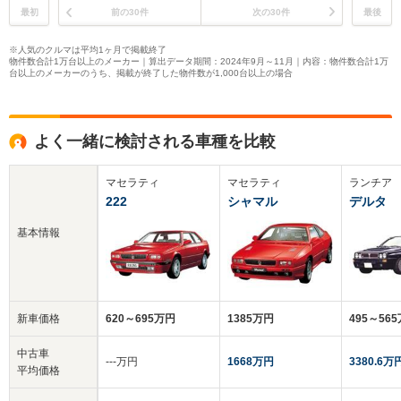
最初
前の30件
次の30件
最後
※人気のクルマは平均1ヶ月で掲載終了
物件数合計1万台以上のメーカー｜算出データ期間：2024年9月～11月｜内容：物件数合計1万
台以上のメーカーのうち、掲載が終了した物件数が1,000台以上の場合
よく一緒に検討される車種を比較
マセラティ
マセラティ
ランチア
222
シャマル
デルタ
基本情報
新車価格
620～695万円
1385万円
495～56
中古車
‐‐‐万円
1668万円
3380.6万
平均価格