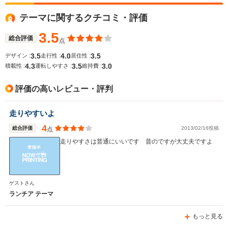
WLTCモード
テーマに関するクチコミ・評価
-
-
-
燃費
3.5
総合評価
点
3.5
4.0
3.5
デザイン :
走行性 :
居住性 :
4.3
3.5
3.0
排気量
2789cc
3216cc
1995cc
積載性 :
運転しやすさ :
維持費 :
駆動方式
FR
FR
4WD
評価の高いレビュー・評判
走りやすいよ
4
総合評価
2013/02/16投稿
点
走りやすさは普通にいいです 昔のですが大丈夫ですよ
ゲストさん
ランチア テーマ
もっと見る