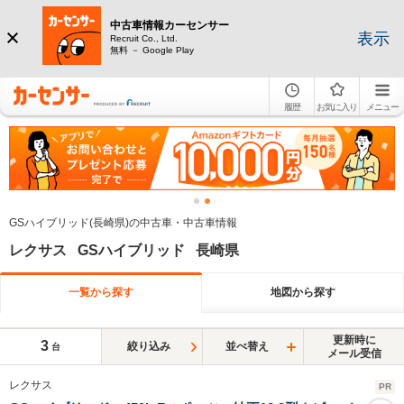
中古車情報カーセンサー
表示
Recruit Co., Ltd.
無料 － Google Play
履歴
お気に入り
メニュー
GSハイブリッド(長崎県)の中古車・中古車情報
レクサス GSハイブリッド 長崎県
一覧から探す
地図から探す
更新時に
3
絞り込み
並べ替え
台
メール受信
レクサス
PR