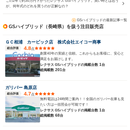
この2年で約30万円下がったレクサス GSハイブリッド。買い時とは思う
が、何年式のどれを買うのが正解なの？
GSハイブリッドの最新記事一覧
GSハイブリッド（長崎県）を扱う注目販売店
ＧＣ相浦 カービック店 株式会社エイコー商事
4.8
総合評価
点
創業40年の実績と信頼。これからもお客様に、安心と
満足をお届けします。
1
レクサス GSハイブリッドの
掲載台数
台
201
総掲載数
台
ガリバー 島原店
4.7
総合評価
点
無料電話は24時間ご案内！！全国のガリバー在庫も見
たい方は一括照会が可能です！
1
レクサス GSハイブリッドの
掲載台数
台
68
総掲載数
台