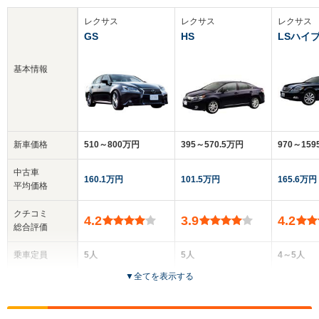
レクサス
レクサス
レクサス
GS
HS
LSハイ
基本情報
新車価格
510～800万円
395～570.5万円
970～159
中古車
160.1万円
101.5万円
165.6万円
平均価格
クチコミ
4.2
3.9
4.2
総合評価
乗車定員
5人
5人
4～5人
▼
全てを表示する
ドア数
4ドア
4ドア
4ドア