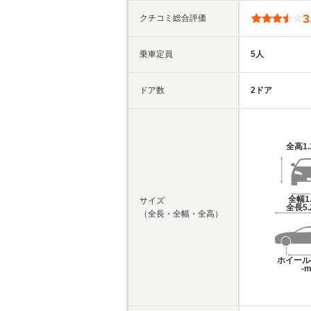
3
クチコミ総合評価
乗車定員
5人
ドア数
2ドア
全高
1
全幅
1
サイズ
全長
5
（全長・全幅・全高）
ホイール
-