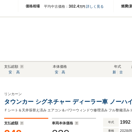
302.4
価格相場
燃費(
平均中古価格：
詳しく見る
万円
支払総額
本体価格
年式
安
高
安
高
新
古
リンカーン
タウンカー シグネチャー ディーラー車 ノーハ
Ｆシート＆天井張替え済み エアコン＆パワーウィンドウ修理済み フル整備済みト
1992
年式
支払総額
車両本体価格
2028(
車検