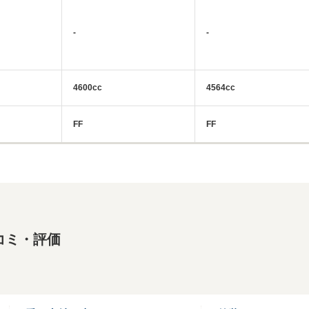
-
-
4600cc
4564cc
FF
FF
コミ・評価