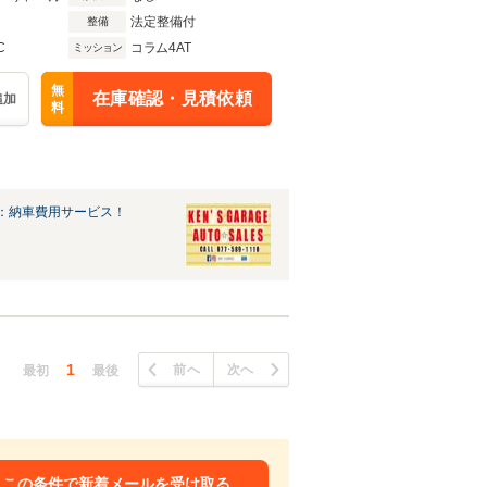
法定整備付
整備
C
コラム4AT
ミッション
無
在庫確認・見積依頼
追加
料
：納車費用サービス！
1
前へ
次へ
最初
最後
この条件で新着メールを受け取る