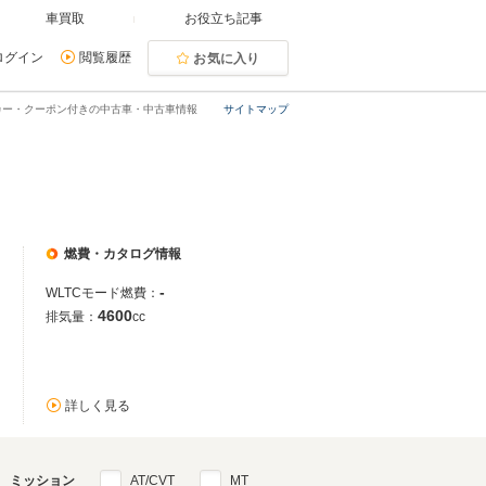
車買取
お役立ち記事
ログイン
閲覧履歴
お気に入り
カー・クーポン付きの中古車・中古車情報
サイトマップ
燃費・カタログ情報
-
WLTCモード燃費：
4600
排気量：
cc
詳しく見る
ミッション
AT/CVT
MT