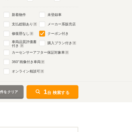
新着物件
未登録車
支払総額あり
メーカー系販売店
修復歴なし
クーポン付き
車両品質評価書
購入プラン付き
付き
カーセンサーアフター保証対象車
360
°画像付き車両
オンライン相談可
1
条件をクリア
台 検索する