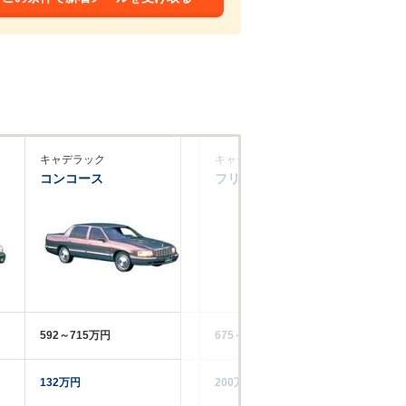
キャデラック
キャデラック
キ
コンコース
フリートウッド
エ
592～715万円
675～817万円
59
132万円
200万円
19