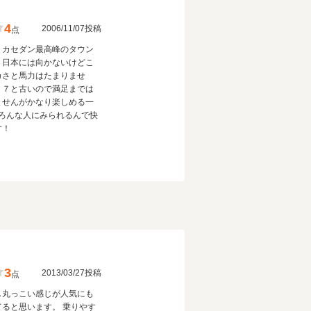
4
2006/11/07投稿
点
リカセダン最高峰のタウン
！日本には向かないけどこ
カさと馬力はたまりませ
９７と古いので満足までは
ませんがかなり楽しめる一
いろんな人にみられるんで快
す！
3
2013/03/27投稿
点
し丸っこい感じが人気にも
てると思います。 乗りやす