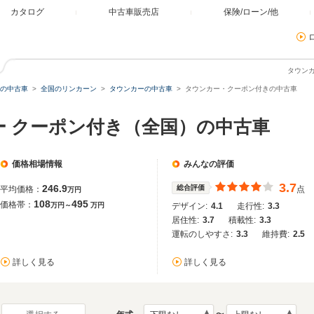
カタログ
中古車販売店
保険/ローン/他
タウン
の中古車
全国のリンカーン
タウンカーの中古車
タウンカー・クーポン付きの中古車
ー クーポン付き（全国）の中古車
価格相場情報
みんなの評価
3.7
246.9
総合評価
平均価格：
点
万円
108
495
価格帯：
万円～
万円
デザイン:
4.1
走行性:
3.3
居住性:
3.7
積載性:
3.3
運転のしやすさ:
3.3
維持費:
2.5
詳しく見る
詳しく見る