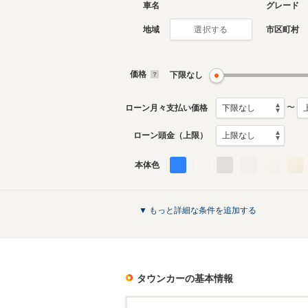
車名
グレード
地域
市区町村
選択する
3代目
2代目
1998年12月～2007年10
1989年1
月生産モデル
月生産モ
価格
下限なし
タウンカーのカタログを見る
〜
ローン月々支払い価格
ローン頭金（上限）
本体色
▼ もっと詳細な条件を追加する
タウンカー
の基本情報