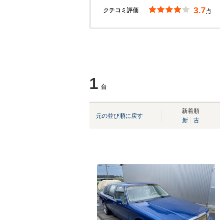
3.7
クチコミ評価
点
1
台
新着順
元の並び順に戻す
新
古