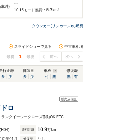
---
新車時)
5.7
10.15モード燃費：
km/l
タウンカー(リンカーン)の燃費
スライドショーで見る
中古車相場
1
前へ
次へ
最初
最後
走行距離
排気量
車検
修復歴
多
少
多
少
付
無
無
有
販売店保証
イドロ
ランクイージークローズ作動OK ETC
10.9
(H04)
万km
走行距離
R10)年01月
なし
修復歴