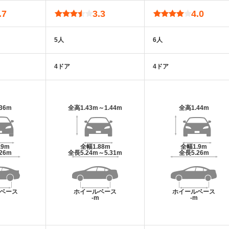
.7
3.3
4.0
5人
6人
4ドア
4ドア
.36m
全高
1.43m～1.44m
全高
1.44m
.9m
全幅
1.88m
全幅
1.9m
.26m
全長
5.24m～5.31m
全長
5.26m
ベース
ホイールベース
ホイールベース
m
-m
-m