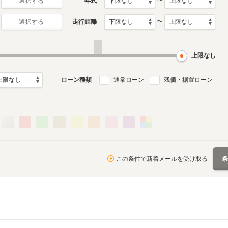
〜
年式
選択する
〜
走行距離
選択する
1月～1998年11
デル
上限なし
ローン種類
通常ローン
残価・据置ローン
この条件で新着メールを受け取る