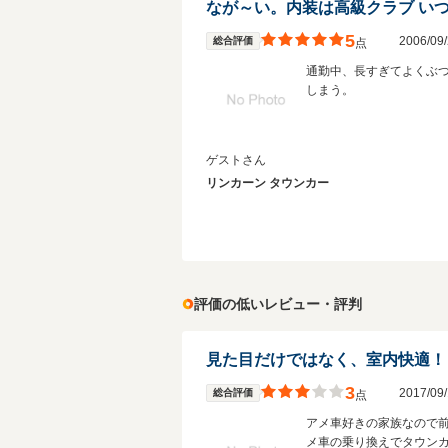
5
2006/0
総合評価
点
通勤中、長すぎてよくぶ
しまう。
ゲストさん
リンカーン タウンカー
評価の低いレビュー・評判
見た目だけではなく、室内快適！
3
2017/0
総合評価
点
アメ車好きの家族なので
メ車の乗り換えでタウン