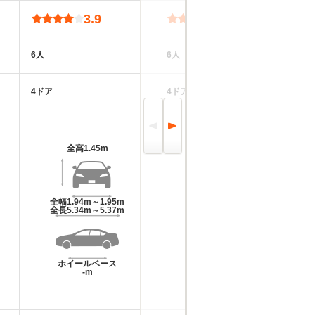
3.9
4.5
6人
6人
5
4ドア
4ドア
2
全高
1.45m
全高
1.43m～1.5m
全幅
1.94m～1.95m
全幅
1.86m～1.99m
全長
5.34m～5.37m
全長
5.25m～5.73m
ホイールベース
ホイールベース
-m
-m