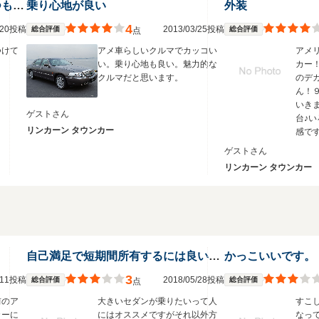
なが～い。内装は高級クラブ いつもシャンパン常備してます。
乗り心地が良い
外装
4
9/20投稿
2013/03/25投稿
総合評価
総合評価
点
つけて
アメ車らしいクルマでカッコい
アメ
い。乗り心地も良い。魅力的な
カー
クルマだと思います。
のデ
ん！
いき
ゲストさん
台♪
リンカーン タウンカー
感で
ゲストさん
リンカーン タウンカー
自己満足で短期間所有するには良いと思います。
かっこいいです。
3
9/11投稿
2018/05/28投稿
総合評価
総合評価
点
前のア
大きいセダンが乗りたいって人
すこ
カーに
にはオススメですがそれ以外方
なっ