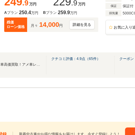
249
229
.9
.9
万円
万円
保証付
保証
250.4
259.9
A
プラン
B
プラン
万円
万円
5000C
排気量
残価
14,000
詳細を見る
月々
円
ローン価格
お気に入り
クチコミ評価：
4.9
点（
65
件）
クーポン
スプリングセール開催中！アメ車高価買取！アメ車レンタカーあり！ロードサービス可
登録
新着中古車やお得な情報をお届けします。今すぐ登録しよう！