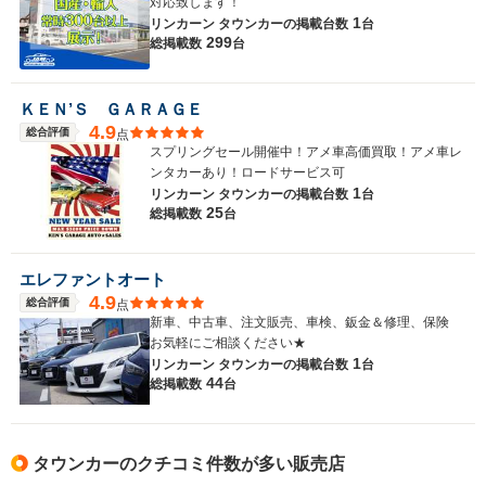
対応致します！
1
リンカーン タウンカーの
掲載台数
台
299
総掲載数
台
ＫＥＮ’Ｓ ＧＡＲＡＧＥ
4.9
総合評価
点
スプリングセール開催中！アメ車高価買取！アメ車レ
ンタカーあり！ロードサービス可
1
リンカーン タウンカーの
掲載台数
台
25
総掲載数
台
エレファントオート
4.9
総合評価
点
新車、中古車、注文販売、車検、鈑金＆修理、保険
お気軽にご相談ください★
1
リンカーン タウンカーの
掲載台数
台
44
総掲載数
台
タウンカーのクチコミ件数が多い販売店