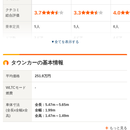
クチコミ
3.7
3.3
4.0
総合評価
乗車定員
5人
5人
6人
ドア数
2ドア
4ドア
4ドア
▼
全てを表示する
全高
全高
全
1.36m
1.43m～1.44m
1.
タウンカーの基本情報
平均価格
251.9万円
全幅
全幅
全
サイズ
1.9m
1.88m
1
全長
全長
WLTCモード
-
(全長x全幅x全高)
5.26m
5.24m～5.31m
5.
燃費
車体寸法
全長：5.47m～5.65m
(全長x全幅x全
全幅：1.99m
ホイールベース
ホイールベース
ホイー
高)
全高：1.47m～1.49m
-m
-m
もっと見る