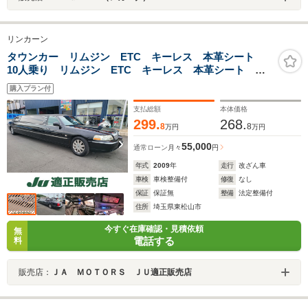
リンカーン
タウンカー リムジン ETC キーレス 本革シート
10人乗り リムジン ETC キーレス 本革シート
855cm クルコン 社外ナビ 点検整備 車検1年
購入プラン付
支払総額
本体価格
299.
268.
8
8
万円
万円
55,000
通常ローン
月々
円
年式
2009
年
走行
改ざん車
車検
車検整備付
修復
なし
保証
保証無
整備
法定整備付
住所
埼玉県東松山市
今すぐ在庫確認・見積依頼
無
電話する
料
販売店：
ＪＡ ＭＯＴＯＲＳ ＪＵ適正販売店