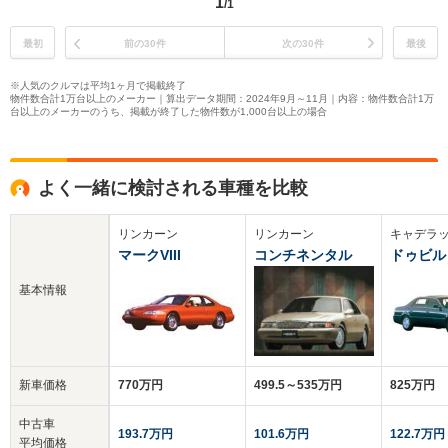
1
/1
最初
前の30件
次の30件
最後
※人気のクルマは平均1ヶ月で掲載終了
物件数合計1万台以上のメーカー｜算出データ期間：2024年9月～11月｜内容：物件数合計1万
台以上のメーカーのうち、掲載が終了した物件数が1,000台以上の場合
よく一緒に検討される車種を比較
リンカーン
リンカーン
キャデラ
マークVIII
コンチネンタル
ドゥビル
基本情報
新車価格
770万円
499.5～535万円
825万円
中古車
193.7万円
101.6万円
122.7万円
平均価格