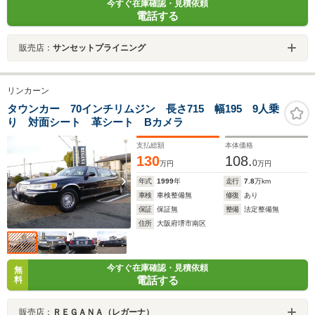
今すぐ在庫確認・見積依頼
電話する
販売店：
サンセットプライニング
リンカーン
タウンカー 70インチリムジン 長さ715 幅195 9人乗
り 対面シート 革シート Bカメラ
支払総額
本体価格
130
108.
0
万円
万円
年式
1999
年
走行
7.8
万km
車検
車検整備無
修復
あり
保証
保証無
整備
法定整備無
住所
大阪府堺市南区
今すぐ在庫確認・見積依頼
無
電話する
料
販売店：
ＲＥＧＡＮＡ（レガーナ）