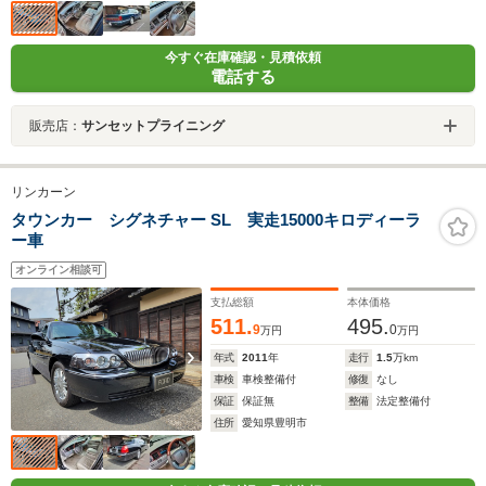
今すぐ在庫確認・見積依頼
電話する
販売店：
サンセットプライニング
リンカーン
タウンカー シグネチャー SL 実走15000キロディーラ
ー車
オンライン相談可
支払総額
本体価格
511.
495.
9
0
万円
万円
年式
2011
年
走行
1.5
万km
車検
車検整備付
修復
なし
保証
保証無
整備
法定整備付
住所
愛知県豊明市