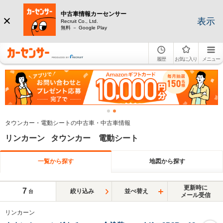
中古車情報カーセンサー
表示
Recruit Co., Ltd.
無料 － Google Play
履歴
お気に入り
メニュー
タウンカー・電動シートの中古車・中古車情報
リンカーン タウンカー 電動シート
一覧から探す
地図から探す
更新時に
7
絞り込み
並べ替え
台
メール受信
リンカーン