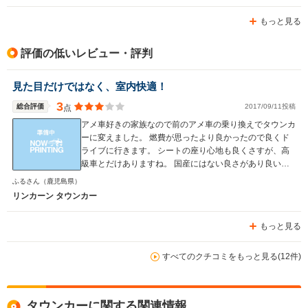
もっと見る
評価の低いレビュー・評判
見た目だけではなく、室内快適！
3
総合評価
2017/09/11投稿
点
アメ車好きの家族なので前のアメ車の乗り換えでタウンカ
ーに変えました。 燃費が思ったより良かったので良くド
ライブに行きます。 シートの座り心地も良くさすが、高
級車とだけありますね。 国産にはない良さがあり良いで
す！ 前と後ろが長いので初心者向けではないなと思いま
ふるさん
（鹿児島県）
すが、、慣れれば簡単です、 エアコン関係が真夏に壊れ
リンカーン タウンカー
た時は物凄く大変でした。 トランクもボタン一つで開く
ので凄く良いです！ ですが、ドアが重たいので子供が1人
もっと見る
で開けるのは難しいです。 ベンチシートなので前列も快
適に過ごせます。 後ろもゆったりとしていて楽に過ごせ
ます。 税金が10万超えてくるのでそれはネックですが、
すべてのクチコミをもっと見る(12件)
維持費を考えなければ物凄く良いクルマだと思います。
トランクは広いので結構荷物が乗ります。 引っ越しの際
にこのクルマを使うくらい乗ります。 家族分の着替えは
タウンカーに関する関連情報
もちろん家電も乗ってしまうのでその面では良いと思いま