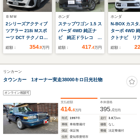
ＢＭＷ
ホンダ
ホンダ
2シリーズアクティブ
ステップワゴン 1.5 ス
N-BOX カスタ
ツアラー 218i Mスポ
パーダ 4WD 純正ナ
ターボ 4WD 
ーツ DCT テクノロジ
ビ 純正ドラレコ パ
クトナビ リ
ーPKG 禁煙車
ドルシフト LEDフォ
ラ フルセグ
354
417
2
総額：
.9
万円
総額：
.4
万円
総額：
LEDライト 17AW
グ シートヒーター
ラレコ CSR
コーナーセンサー オ
夏冬タイヤSET ETC
パワースライ
ートトランク スマー
ETC シート
リンカーン
トキー ヘッドアップ
ー 夏冬タイ
ディスプレイ アクテ
タウンカー 1オーナー実走38000キロ日光社物
ィブクルーズコントロ
ール 車線逸脱警告
オンライン相談可
自社レンタカー
支払総額
本体価格
414.
395.
6
0
万円
万円
年式
1997
年
走行
3.8
万km
車検
車検整備付
修復
なし
保証
保証無
整備
法定整備付
住所
愛知県豊明市