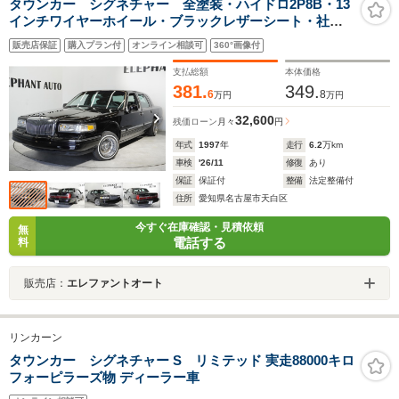
タウンカー シグネチャー 全塗装・ハイドロ2P8B・13
インチワイヤーホイール・ブラックレザーシート・社外7
インチナビ・オートエアコン・パワーシート・ETC・フ
販売店保証
購入プラン付
オンライン相談可
360°画像付
ロアマット・コラムシフト・パワステ・パワーウィンド
ウ
支払総額
本体価格
381.
349.
6
8
万円
万円
32,600
残価ローン
月々
円
年式
1997
年
走行
6.2
万km
車検
'26/11
修復
あり
保証
保証付
整備
法定整備付
住所
愛知県名古屋市天白区
今すぐ在庫確認・見積依頼
無
電話する
料
販売店：
エレファントオート
リンカーン
タウンカー シグネチャー S リミテッド 実走88000キロ
フォーピラーズ物 ディーラー車