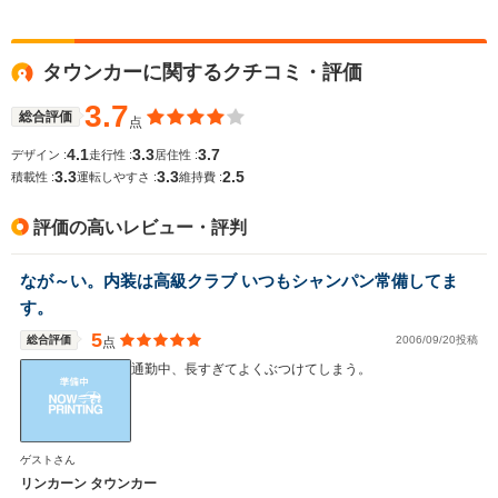
WLTCモード
タウンカーに関するクチコミ・評価
-
-
-
燃費
3.7
総合評価
点
4.1
3.3
3.7
デザイン :
走行性 :
居住性 :
3.3
3.3
2.5
排気量
4600cc
4600cc
4564cc
積載性 :
運転しやすさ :
維持費 :
駆動方式
FR
FF
FF
評価の高いレビュー・評判
なが～い。内装は高級クラブ いつもシャンパン常備してま
す。
5
総合評価
2006/09/20投稿
点
通勤中、長すぎてよくぶつけてしまう。
ゲストさん
リンカーン タウンカー