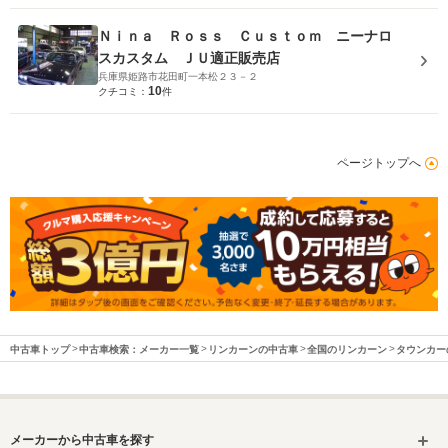
Ｎｉｎａ Ｒｏｓｓ Ｃｕｓｔｏｍ ニーナロ
スカスタム ＪＵ適正販売店
兵庫県姫路市花田町一本松２３－２
10
クチコミ：
件
ページトップへ
中古車トップ
中古車検索：メーカー一覧
リンカーンの中古車
全国のリンカーン
タウンカー
メーカーから中古車を探す