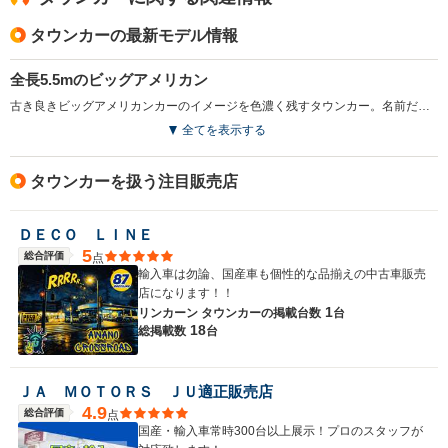
す。 室内が広いのでストレス無く遠出することが出来ま
タウンカーの最新モデル情報
す。 ですが、故障を考えると遠出は怖いですね。
全長5.5mのビッグアメリカン
古き良きビッグアメリカンカーのイメージを色濃く残すタウンカー。名前だけ聞くと街乗り仕様に思えるが、ボディサイズはなんと5.5mを超える。それでも1980年代に入って小さくなったというのだから、広大なアメリカの大地に驚くしかない。6ライト6人乗りのセダンスタイルを採るタウンカーは保守的なアメリカ人に好まれ、それゆえ公用車やタクシーなどに使われることが多い。駆動方式は伝統的なFR（後輪駆動）。リアサスはリジッドだが乗り心地がいいのは言うまでもない。搭載されるエンジンは4.6LのV8がメインだが、5Lモデルも導入されたことがある。（1989.11）
全てを表示する
タウンカーを扱う注目販売店
ＤＥＣＯ ＬＩＮＥ
5
総合評価
点
輸入車は勿論、国産車も個性的な品揃えの中古車販売
店になります！！
1
リンカーン タウンカーの
掲載台数
台
18
総掲載数
台
ＪＡ ＭＯＴＯＲＳ ＪＵ適正販売店
4.9
総合評価
点
国産・輸入車常時300台以上展示！プロのスタッフが