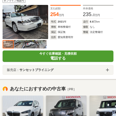
オンライン相談可
支払総額
本体価格
254
235.
0
万円
万円
年式
2021
年
走行
8.8
万km
車検
車検整備付
修復
なし
保証
保証無
整備
法定整備付
住所
愛知県豊明市
今すぐ在庫確認・見積依頼
電話する
販売店：
サンセットプライニング
あなたにおすすめの中古車
［PR］