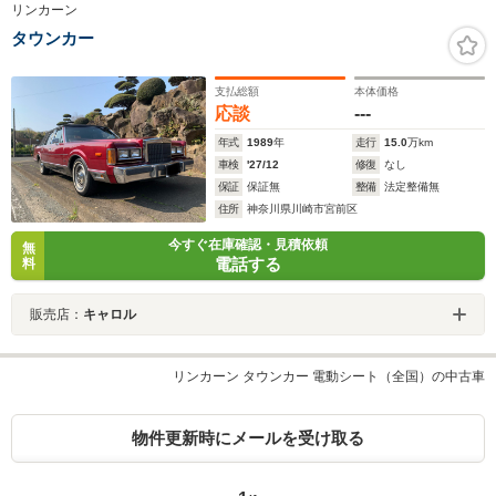
リンカーン
タウンカー
支払総額
本体価格
応談
---
年式
1989
年
走行
15.0
万km
車検
'27/12
修復
なし
保証
保証無
整備
法定整備無
住所
神奈川県川崎市宮前区
今すぐ在庫確認・見積依頼
無
電話する
料
販売店：
キャロル
リンカーン タウンカー 電動シート（全国）の中古車
物件更新時にメールを受け取る