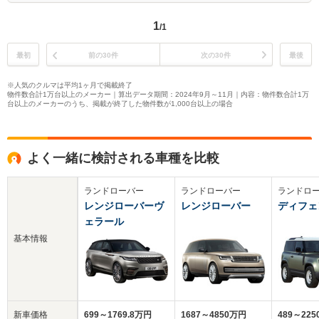
1
/1
最初
前の30件
次の30件
最後
※人気のクルマは平均1ヶ月で掲載終了
物件数合計1万台以上のメーカー｜算出データ期間：2024年9月～11月｜内容：物件数合計1万
台以上のメーカーのうち、掲載が終了した物件数が1,000台以上の場合
よく一緒に検討される車種を比較
ランドローバー
ランドローバー
ランドロ
レンジローバーヴ
レンジローバー
ディフェ
ェラール
基本情報
新車価格
699～1769.8万円
1687～4850万円
489～22