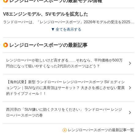
レンジローバースポーツの最新モデル情報
V8エンジンモデル、SVモデルを拡充した
ランドローバーは、「レンジローバースポーツ」2026年モデルの受注を2025年12月から開始した。このモデルでは、4.4リッターV型8気筒ツインスクロールターボチャージドガソリンエンジンを搭載した「P530」モデルを新たに追加し、限定導入されていた、最高出力635psを発揮する「SV」グレードもラインナップに加えた。中でも「SV BLACK」では、すべてのアクセントをブラックで統一し、スポーティさと洗練さを両立させたデザインが特徴である。また、全グレードに対してBESPOKEサービスを導入し、エクステリアやインテリアのカスタマイズが可能となる。これにより、ユーザーは幅広い選択肢の中から自分好みの個性的なモデルを仕上げることが可能になった。（2025.12）
全てを表示する
レンジローバースポーツの最新記事
レンジローバーが欲しいけど高すぎる……それなら、平均価格が500万
円台になって狙いやすくなった2代目のスポーツはどう？
【海外試乗】新型 ランドローバー レンジローバースポーツ SV エディシ
ョンワン｜SUVなのに真骨頂はサーキット？ 大きさを感じさせない驚異
的ドライブフィール！！
西川淳の「SUV嫌いに効くクスリをください」 ランドローバー レンジ
ローバースポーツの巻
レンジローバースポーツの最新記事一覧