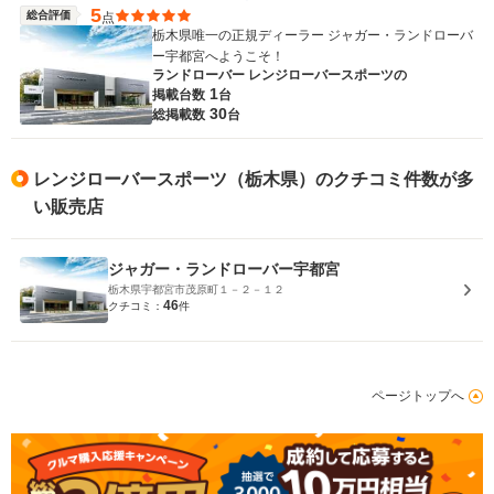
5
総合評価
点
栃木県唯一の正規ディーラー ジャガー・ランドローバ
ー宇都宮へようこそ！
ランドローバー レンジローバースポーツの
1
掲載台数
台
30
総掲載数
台
レンジローバースポーツ（栃木県）のクチコミ件数が多
い販売店
ジャガー・ランドローバー宇都宮
栃木県宇都宮市茂原町１－２－１２
46
クチコミ：
件
ページトップへ