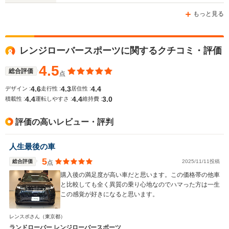
-m
-m
もっと見る
9.5～13.6km/L
7.6～11.4km/L
8.3～11.0
└市街地:6.3～
└市街地:4.8～
└市街地:6
レンジローバースポーツに関するクチコミ・評価
WLTCモード
10.7km/L
9.6km/L
7.5km/L
燃費
└郊外:9.9～13.4km/L
└郊外:8.0～12.1km/L
└郊外:8.3
4.5
総合評価
点
└高速道路:11.8～
└高速道路:9.5～
└高速道路:
15.6km/L
13.9km/L
12.9km/L
4.6
4.3
4.4
デザイン :
走行性 :
居住性 :
4.4
4.4
3.0
積載性 :
運転しやすさ :
維持費 :
排気量
1995～4999cc
2993～4394cc
1995～49
評価の高いレビュー・評判
駆動方式
4WD
4WD
4WD
人生最後の車
5
総合評価
2025/11/11投稿
点
購入後の満足度が高い車だと思います。この価格帯の他車
と比較しても全く異質の乗り心地なのでハマった方は一生
この感覚が好きになると思います。
レンスポさん
（東京都）
ランドローバー レンジローバースポーツ