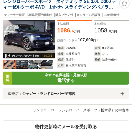
レンジローバースポーツ ダイナミック SE 3.0L D300 デ
ィーゼルターボ 4WD 1オ-ナ- スライディングパノラミ
ックル-フ ブラックエクステリアパック エアサスペンショ
ディーラー保証
車両品質評価書付
購入プラン付
オンライン相談可
360°画像付
ン メリディアンサウンド 全席シ-トヒ-タ- ピクセルLEDヘ
ッドライト ステアリングヒ-タ- 液晶メーター デジタルル
支払総額
本体価格
ームミラー
1086.
1058.
6
0
万円
万円
107,600
残価ローン
月々
円
年式
2023
年
走行
0.9
万km
車検
車検整備付
修復
なし
保証
保証付
整備
法定整備付
住所
栃木県宇都宮市
今すぐ在庫確認・見積依頼
無
電話する
料
販売店：
ジャガー・ランドローバー宇都宮
ランドローバー レンジローバースポーツ（栃木県）の中古車
物件更新時にメールを受け取る