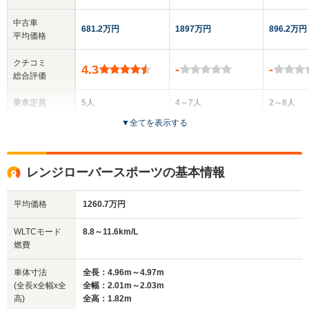
中古車
681.2万円
1897万円
896.2万円
平均価格
クチコミ
4.3
-
-
総合評価
乗車定員
5人
4～7人
2～8人
▼
全てを表示する
ドア数
5ドア
5ドア
3～5ドア
全高
全高
全高
レンジローバースポーツの基本情報
1.68m～1.69m
1.87m
1.97m
平均価格
1260.7万円
全幅
全幅
全幅
WLTCモード
8.8～11.6km/L
サイズ
1.93m～2.04m
2.01m
2m～
燃費
全長
全長
(全長x全幅x全高)
4.81m～4.82m
5.06m～5.27m
4.51m
車体寸法
全長：4.96m～4.97m
(全長x全幅x全
全幅：2.01m～2.03m
高)
全高：1.82m
ホイールベース
ホイールベース
ホイー