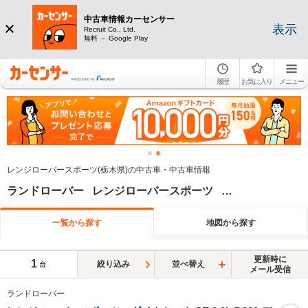
中古車情報カーセンサー
表示
Recruit Co., Ltd.
無料 － Google Play
履歴
お気に入り
メニュー
レンジローバースポーツ(栃木県)の中古車・中古車情報
ランドローバー レンジローバースポーツ 栃木県
一覧から探す
地図から探す
更新時に
1
絞り込み
並べ替え
台
メール受信
ランドローバー