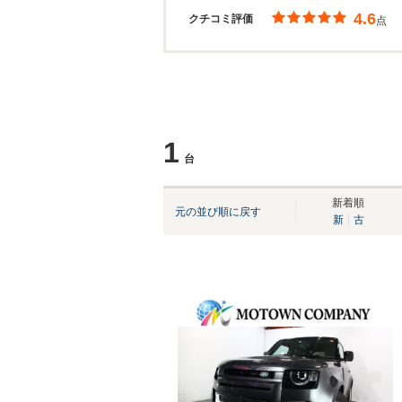
4.6
クチコミ評価
点
1
台
新着順
元の並び順に戻す
新
古