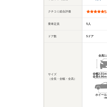
5
クチコミ総合評価
乗車定員
5人
ドア数
5ドア
全高
1
全幅
2.01
サイズ
全長
4.96
（全長・全幅・全高）
ホイール
-