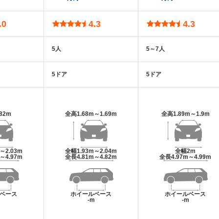
.0
4.3
4.3
5人
5～7人
5ドア
5ドア
.82m
全高
1.68m～1.69m
全高
1.89m～1.9m
m～2.03m
全幅
1.93m～2.04m
全幅
2m
m～4.97m
全長
4.81m～4.82m
全長
4.97m～4.99m
ベース
ホイールベース
ホイールベース
m
-m
-m