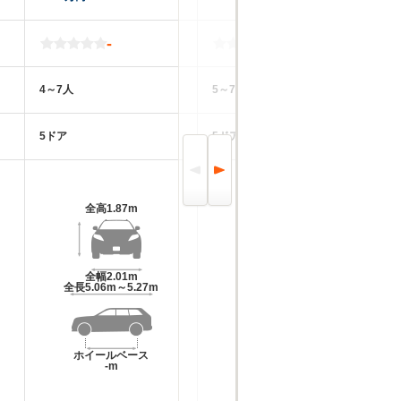
-
-
4～7人
5～7人
5
5ドア
5ドア
5
全高
1.87m
全高
1.73m
全幅
2.01m
全幅
1.9m～1.91m
全長
5.06m～5.27m
全長
4.59m～4.61m
ホイールベース
ホイールベース
-m
-m