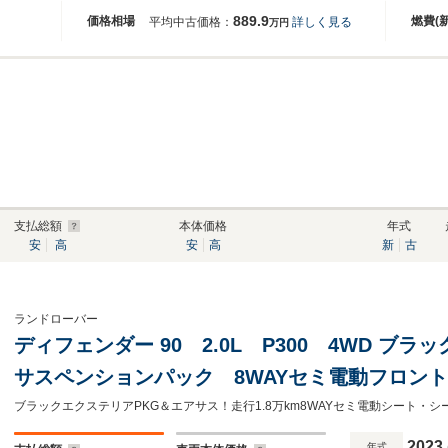
889.9
価格相場
燃費(
平均中古価格：
詳しく見る
万円
支払総額
本体価格
年式
安
高
安
高
新
古
ランドローバー
ディフェンダー 90 2.0L P300 4WD ブ
サスペンションパック 8WAYセミ電動フロン
ライバシーガラス センターコンソール エボ
アーキー有
2023
年式