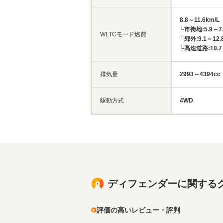
8.8～11.6km/L
└市街地:5.9～7.
WLTCモード燃費
└郊外:9.1～12.
└高速道路:10.7～
排気量
2993～4394cc
駆動方式
4WD
ディフェンダーに関する
評価の高いレビュー・評判