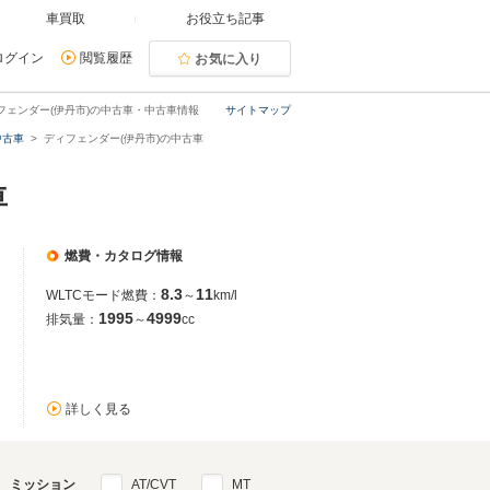
車買取
お役立ち記事
ログイン
閲覧履歴
お気に入り
フェンダー(伊丹市)の中古車・中古車情報
サイトマップ
中古車
ディフェンダー(伊丹市)の中古車
車
燃費・カタログ情報
8.3
11
WLTCモード燃費：
～
km/l
1995
4999
排気量：
～
cc
詳しく見る
ミッション
AT/CVT
MT