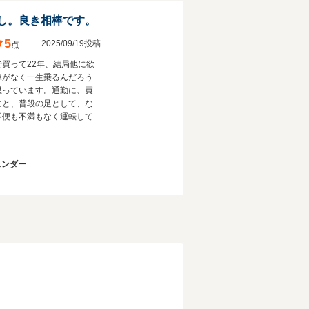
し。良き相棒です。
5
2025/09/19投稿
点
で買って22年、結局他に欲
車がなく一生乗るんだろう
思っています。通勤に、買
にと、普段の足として、な
不便も不満もなく運転して
。
ェンダー