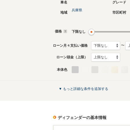
車名
グレード
兵庫県
地域
市区町村
現行
2代目
2019年11月～生産中
2002年4
生産モデ
価格
下限なし
ディフェンダーのカタログを見る
〜
ローン月々支払い価格
ローン頭金（上限）
本体色
▼ もっと詳細な条件を追加する
ディフェンダー
の基本情報