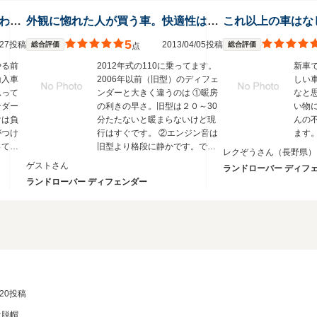
すごい車乗ってるねと１００％言われます。
外観に惚れた人が買う車。快適性は求めないでください。
これ以上の車はな
5
7/27投稿
2013/04/05投稿
総合評価
総合評価
点
やる前
2012年式の110に乗ってます。
新車
輸入車
2006年以前（旧型）のディフェ
しい
思って
ンダーと大きく違うのは ①暖房
なと
ンダー
の利きの早さ。旧型は２０～30
い物
けは負
分たたないと暖まらないけど現
んの
がつけ
行はすぐです。 ②エンジン音は
ます
ってい
旧型より格段に静かです。でも
レクぞうさん
（長野県）
の１３
同じお金払えばもっと他により
ゲストさん
ランドローバー ディフ
旧型）
静かな車いくらでもあります。
ランドローバー ディフェンダー
と思
③リアウィンドウに曇り止めが
ある。冬場は駐車する際助かり
ます。 ④インテリアが豪華にな
っていること。旧型のチープな
感じがいなたくて好きというひ
ともいるかもしれませんが。
2/20投稿
は脱帽