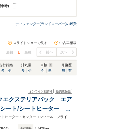
---
新車時)
---
ディフェンダー(ランドローバー)の燃費
スライドショーで見る
中古車相場
1
前へ
次へ
最初
最後
走行距離
排気量
車検
修復歴
多
少
多
少
付
無
無
有
オンライン相談可
販売店保証
ラックエクステリアパック エア
トシート/シートヒーター プ
ニーヘッドライニング スペ
ブラックエクステリアPKG＆エアサス！走行1.8万km8WAYセミ電動シート・シートヒーター・センターコンソール・プライバシーガラス・スペアキー付
1.9
(R05)
万km
走行距離