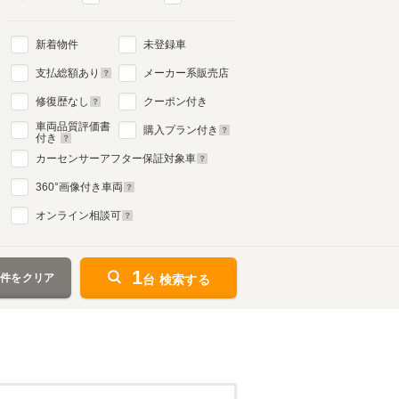
新着物件
未登録車
支払総額あり
メーカー系販売店
修復歴なし
クーポン付き
車両品質評価書
購入プラン付き
付き
カーセンサーアフター保証対象車
360
°画像付き車両
オンライン相談可
1
条件をクリア
台 検索する