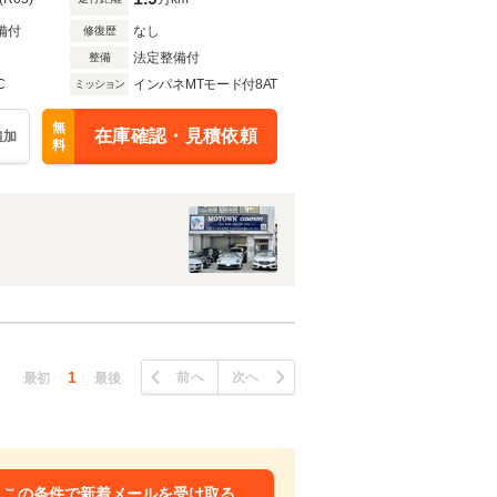
備付
なし
修復歴
法定整備付
整備
C
インパネMTモード付8AT
ミッション
無
在庫確認・見積依頼
追加
料
1
前へ
次へ
最初
最後
この条件で新着メールを受け取る