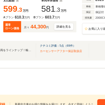
支払総額
車両本体価格
599
581
車検整
車検
.3
.3
万円
万円
保証付
保証
610.3
603.7
A
プラン
B
プラン
万円
万円
2000C
排気量
通常
44,300
詳細を見る
月々
円
ローン価格
お気に入り
クチコミ評価：
5
点（
69
件）
欧州車を中心とし、厳選した車両をラインナップ！輸入車プロショップの当社で是非！
カーセンサーアフター保証取扱店
登録
新着中古車やお得な情報をお届けします。今すぐ登録しよう！