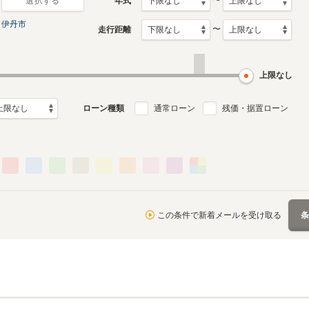
〜
年式
選択する
伊丹市
〜
走行距離
初代
月～2005年12月
1997年4月～2000年1月
ル
生産モデル
上限なし
ローン種類
通常ローン
残価・据置ローン
この条件で新着メールを受け取る