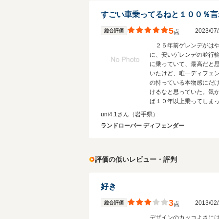
5
2023/0
総合評価
点
２５年前ゲレンデがは
に、安いゲレンデの並行
に乗っていて、最高だと
いたけど、唯一ディフェ
の持っている本物感にだ
けるなと思っていた。気
ば１０年以上乗ってしま
る。次はディフェンダー
uni4.1さん
（岩手県）
０が欲しい（もちろん
ランドローバー ディフェンダー
かっこだけで乗っていい
う。好きならのれます。
評価の低いレビュー・評判
好き
3
2013/0
総合評価
点
デザインのカッコよさに