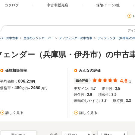
カタログ
中古車販売店
保険/ローン/他
ディ
バーの中古車
全国のランドローバー
ディフェンダーの中古車
ディフェンダー(兵庫県)の
フェンダー（兵庫県・伊丹市）の中古
価格相場情報
みんなの評価
4.6
896.2
総合評価
平均価格：
点
万円
480
2450
価格帯：
万円～
万円
デザイン:
4.7
走行性:
3.5
居住性:
2.9
積載性:
3.9
運転のしやすさ:
3.7
維持費:
3.3
詳しく見る
詳しく見る