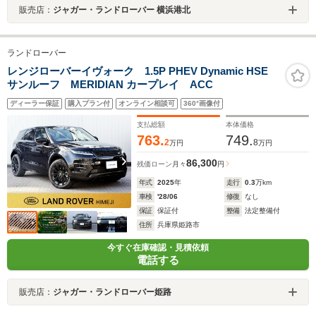
販売店：
ジャガー・ランドローバー 横浜港北
ランドローバー
レンジローバーイヴォーク 1.5P PHEV Dynamic HSE
サンルーフ MERIDIAN カープレイ ACC
ディーラー保証
購入プラン付
オンライン相談可
360°画像付
支払総額
本体価格
763.
749.
2
8
万円
万円
86,300
残価ローン
月々
円
年式
2025
年
走行
0.3
万km
車検
'28/06
修復
なし
保証
保証付
整備
法定整備付
住所
兵庫県姫路市
今すぐ在庫確認・見積依頼
電話する
販売店：
ジャガー・ランドローバー姫路