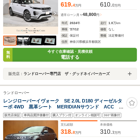
619.
610.
4
0
万円
万円
48,800
通常ローン
月々
円
年式
2024
年
走行
1.0
万km
車検
'27/12
修復
なし
保証
保証付
整備
法定整備付
住所
神奈川県横浜市都筑区
今すぐ在庫確認・見積依頼
無
電話する
料
販売店：
ランドローバー専門店 ザ・グッドネイバーカーズ
ランドローバー
レンジローバーイヴォーク SE 2.0L D180 ディーゼルタ
ーボ 4WD 黒革シート MERIDIANサウンド ACC 純
正ナビ 360°カメラ TV シートヒーター メモリ付き
販売店保証
車両品質評価書付
購入プラン付
オンライン相談可
360°画像付
パワーシート 電動リアゲート ブラインドスポットア
シスト 純正20インチAW デジタルインナーミラー
支払総額
本体価格
ETC
318.
310.
8
3
万円
万円