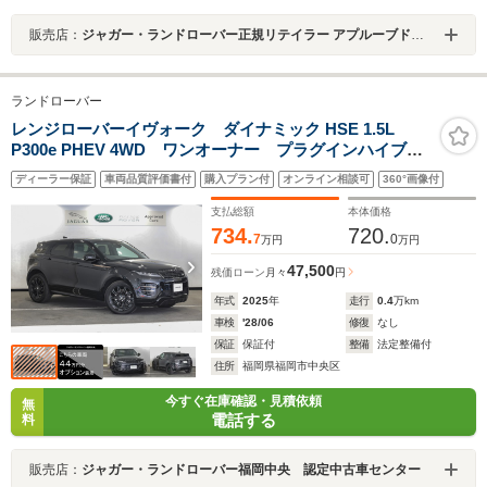
販売店：
ジャガー・ランドローバー正規リテイラー アプルーブドセンター箕面
ランドローバー
レンジローバーイヴォーク ダイナミック HSE 1.5L
P300e PHEV 4WD ワンオーナー プラグインハイブリ
ッド 固定式パノラミックルーフ 20インチグロスブラ
ディーラー保証
車両品質評価書付
購入プラン付
オンライン相談可
360°画像付
ックホイル ステアリングヒーター フロントシートヒ
ーター&クーラー リアシートヒーター ヒーター付きフ
支払総額
本体価格
ロントガラス
734.
720.
7
0
万円
万円
47,500
残価ローン
月々
円
年式
2025
年
走行
0.4
万km
車検
'28/06
修復
なし
保証
保証付
整備
法定整備付
住所
福岡県福岡市中央区
今すぐ在庫確認・見積依頼
無
電話する
料
販売店：
ジャガー・ランドローバー福岡中央 認定中古車センター