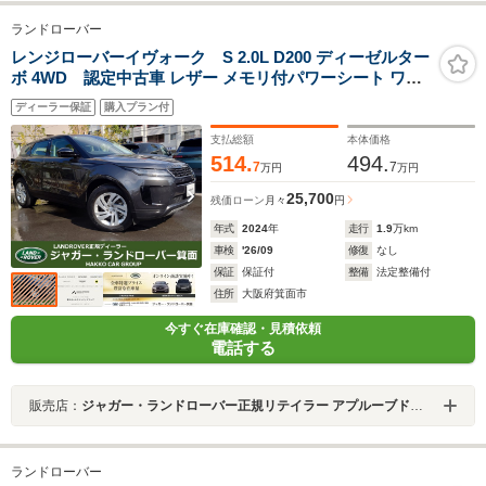
ランドローバー
レンジローバーイヴォーク S 2.0L D200 ディーゼルター
ボ 4WD 認定中古車 レザー メモリ付パワーシート ワイ
ヤレス充電 サラウンドカメラ デジタルインナーミラー パ
ディーラー保証
購入プラン付
ワーテールゲート ACC/LKA/BSM/RTM
AppleCarPlay&AndroidAuto LEDヘッドライト 18インチ
支払総額
本体価格
AW
514.
494.
7
7
万円
万円
25,700
残価ローン
月々
円
年式
2024
年
走行
1.9
万km
車検
'26/09
修復
なし
保証
保証付
整備
法定整備付
住所
大阪府箕面市
今すぐ在庫確認・見積依頼
電話する
販売店：
ジャガー・ランドローバー正規リテイラー アプルーブドセンター箕面
ランドローバー