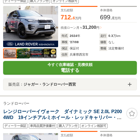
ディーラー保証
購入プラン付
オンライン相談可
ックパック・ブラックコントラストルーフ・20インチア
ルミホイール・当店デモカーUP
支払総額
本体価格
712.
699.
6
8
万円
万円
31,200
残価ローン
月々
円
年式
2024
年
走行
0.3
万km
車検
'27/08
修復
なし
保証
保証付
整備
法定整備付
住所
兵庫県西宮市
今すぐ在庫確認・見積依頼
電話する
販売店：
ジャガー・ランドローバー西宮
ランドローバー
レンジローバーイヴォーク ダイナミック SE 2.0L P200
4WD 19インチアルミホイール・レッドキャリパー・ス
ライディングルーフ・コールドクライメートパック
ディーラー保証
車両品質評価書付
購入プラン付
オンライン相談可
支払総額
本体価格