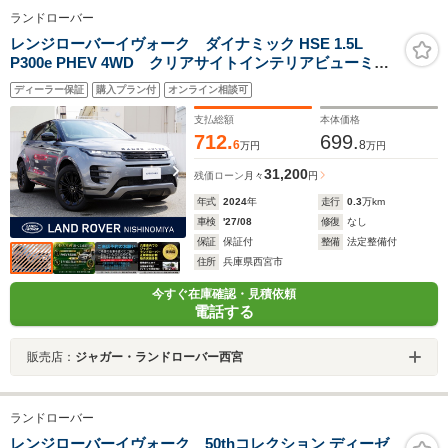
ランドローバー
レンジローバーイヴォーク ダイナミック HSE 1.5L
P300e PHEV 4WD クリアサイトインテリアビューミラ
ー・スライディングルーフ・プライバシーガラス・ブラ
ディーラー保証
購入プラン付
オンライン相談可
ックパック・ブラックコントラストルーフ・20インチア
ルミホイール・当店デモカーUP
支払総額
本体価格
712.
699.
6
8
万円
万円
31,200
残価ローン
月々
円
年式
2024
年
走行
0.3
万km
車検
'27/08
修復
なし
保証
保証付
整備
法定整備付
住所
兵庫県西宮市
今すぐ在庫確認・見積依頼
電話する
販売店：
ジャガー・ランドローバー西宮
ランドローバー
レンジローバーイヴォーク 50thコレクション ディーゼ