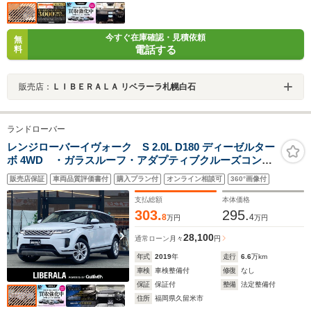
今すぐ在庫確認・見積依頼
無
電話する
料
販売店：
ＬＩＢＥＲＡＬＡ リベラーラ札幌白石
ランドローバー
レンジローバーイヴォーク S 2.0L D180 ディーゼルター
ボ 4WD ・ガラスルーフ・アダプティブクルーズコント
ロール・純正ナビ/Bluetooth/USB/carplay・白革シート/
販売店保証
車両品質評価書付
購入プラン付
オンライン相談可
360°画像付
シートヒーター・ETC・純正18AW・スペアキー・LEDラ
イト・LKA・BLIS
支払総額
本体価格
303.
295.
8
4
万円
万円
28,100
通常ローン
月々
円
年式
2019
年
走行
6.6
万km
車検
車検整備付
修復
なし
保証
保証付
整備
法定整備付
住所
福岡県久留米市