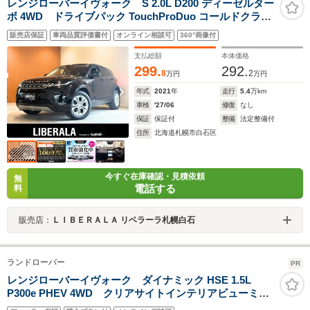
レンジローバーイヴォーク S 2.0L D200 ディーゼルター
ボ 4WD ドライブパック TouchProDuo コールドクライ
メートコンビニエンスパック インタラクティブドライバ
販売店保証
車両品質評価書付
オンライン相談可
360°画像付
ーディスプレイ キーレスエントリー 純正メモリナビ 360°
カメラ 本革シート シートヒーター パワーテールゲート
支払総額
本体価格
299.
292.
8
2
万円
万円
年式
2021
年
走行
5.4
万km
車検
'27/06
修復
なし
保証
保証付
整備
法定整備付
住所
北海道札幌市白石区
今すぐ在庫確認・見積依頼
無
電話する
料
販売店：
ＬＩＢＥＲＡＬＡ リベラーラ札幌白石
ランドローバー
PR
レンジローバーイヴォーク ダイナミック HSE 1.5L
P300e PHEV 4WD クリアサイトインテリアビューミラ
ー・スライディングルーフ・プライバシーガラス・ブラ