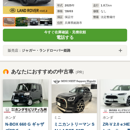
年式
2025
年
走行
1.0
万km
車検
'28/03
修復
なし
保証
保証付
整備
法定整備付
住所
兵庫県姫路市
今すぐ在庫確認・見積依頼
電話する
販売店：
ジャガー・ランドローバー姫路
あなたにおすすめの中古車
［PR］
ホンダ
ミニ
ホンダ
N-BOX 660 G ギャザ
ミニカントリーマン S
ZR-V 2.0 e:H