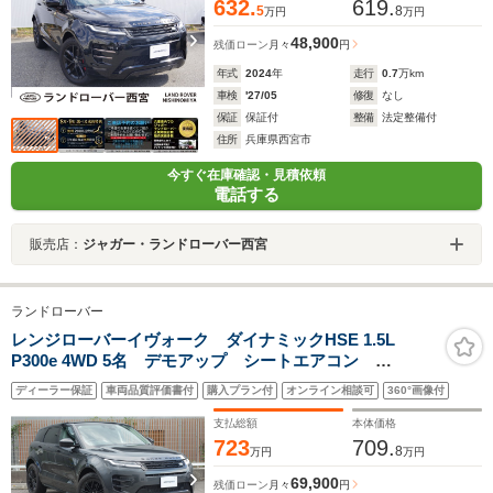
632.
619.
5
8
万円
万円
48,900
残価ローン
月々
円
年式
2024
年
走行
0.7
万km
車検
'27/05
修復
なし
保証
保証付
整備
法定整備付
住所
兵庫県西宮市
今すぐ在庫確認・見積依頼
電話する
販売店：
ジャガー・ランドローバー西宮
ランドローバー
レンジローバーイヴォーク ダイナミックHSE 1.5L
P300e 4WD 5名 デモアップ シートエアコン
MERIDIAN
ディーラー保証
車両品質評価書付
購入プラン付
オンライン相談可
360°画像付
支払総額
本体価格
723
709.
8
万円
万円
69,900
残価ローン
月々
円