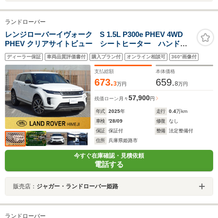
ランドローバー
レンジローバーイヴォーク S 1.5L P300e PHEV 4WD
PHEV クリアサイトビュー シートヒーター ハンドル
ヒーター フル液晶メーター デモアップ車両 ワイヤ
ディーラー保証
車両品質評価書付
購入プラン付
オンライン相談可
360°画像付
レスカープレイ接続 360度カメラ オートハイビームア
シスト 大型モニター 認定中古車保証2年付き
支払総額
本体価格
673.
659.
3
8
万円
万円
57,900
残価ローン
月々
円
年式
2025
年
走行
0.4
万km
車検
'28/09
修復
なし
保証
保証付
整備
法定整備付
住所
兵庫県姫路市
今すぐ在庫確認・見積依頼
電話する
販売店：
ジャガー・ランドローバー姫路
ランドローバー