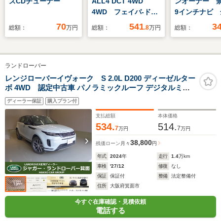
ズCDチューナー
ALL4 DCT 4WD
ンオーナー 
4WD フェイバ-ドト
9インチナビ 
リム 19インチアロ
カメラ ド
70
541
3
総額：
万円
総額：
.8
万円
総額：
イホイール Mパッケ
ETC2.0 ア
ージ 電動フロントシ
ブクルーズコ
ート ハーマンカード
ル シートヒ
ランドローバー
ンHIFIスピーカー 前
Bluetooth 
席シートヒーター ハ
端子 LEDヘ
レンジローバーイヴォーク S 2.0L D200 ディーゼルター
ボ 4WD 認定中古車 パノラミックルーフ デジタルミラ
ンドルヒーター ワン
ト 衝突被害
ー シートヒータ(F/R) ハンドルヒータ コントラストルー
オーナー 認定中古
ーキ
ディーラー保証
購入プラン付
フ ACC/BSM/RTM/ ワイヤレス充電 3Dサラウンドカメラ
車 2年保証
AppleCarPlay&Android Auto 純正ドラレコ 19AW
支払総額
本体価格
534.
514.
7
7
万円
万円
38,800
残価ローン
月々
円
年式
2024
年
走行
1.4
万km
車検
'27/12
修復
なし
保証
保証付
整備
法定整備付
住所
大阪府箕面市
今すぐ在庫確認・見積依頼
電話する