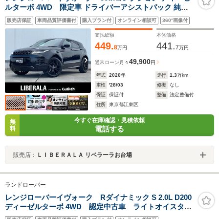
ルターボ 4WD 限定車 ドライバーアシストパック 純正
20インチ黒ホイール ブラックエクステリアパック ナビ フ
販売店保証
車両品質評価書付
購入プラン付
オンライン相談可
360°画像付
ルセグTV 本革 電動リアゲート 禁煙車 AppleCarPlay
ACC ブラインドスポットモニター レーンキープ 全周囲
支払総額
本体価格
カメラ
449.
441.
8
7
万円
万円
49,900
通常ローン
月々
円
年式
2020
年
走行
1.3
万km
車検
'28/03
修復
なし
保証
保証付
整備
法定整備付
住所
東京都江東区
今すぐ在庫確認・見積依頼
無
電話する
料
販売店：
ＬＩＢＥＲＡＬＡ リベラーラお台場
ランドローバー
レンジローバーイヴォーク Rダイナミック S 2.0L D200
ディーゼルターボ 4WD 認定中古車 ライトオイスター
シート コントラストルーフ ステアリングヒーター