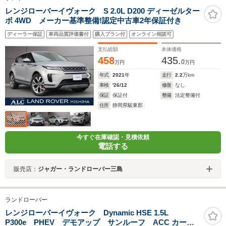
レンジローバーイヴォーク S 2.0L D200 ディーゼルター
ボ 4WD メーカー基準整備!認定中古車2年保証付き
ディーラー保証
車両品質評価書付
購入プラン付
オンライン相談可
支払総額
本体価格
458
435.
0
万円
万円
年式
2021
年
走行
2.2
万km
車検
'26/12
修復
なし
保証
保証付
整備
法定整備付
住所
静岡県駿東郡
今すぐ在庫確認・見積依頼
電話する
販売店：
ジャガー・ランドローバー三島
ランドローバー
レンジローバーイヴォーク Dynamic HSE 1.5L
P300e PHEV デモアップ サンルーフ ACC カープ