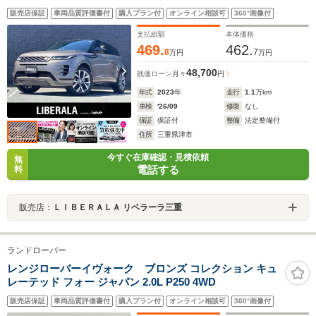
メ 純正20AW 全方位カメラ AppleCarPlay AndroidAuto
販売店保証
車両品質評価書付
購入プラン付
オンライン相談可
360°画像付
シートヒーター 電動リアゲート 前後ドライブレコーダー
純正20インチアルミホイール LEDヘッド 白黒コンビレザ
支払総額
本体価格
ーシート Bカメ
469.
462.
8
7
万円
万円
48,700
残価ローン
月々
円
年式
2023
年
走行
1.1
万km
車検
'26/09
修復
なし
保証
保証付
整備
法定整備付
住所
三重県津市
今すぐ在庫確認・見積依頼
無
電話する
料
販売店：
ＬＩＢＥＲＡＬＡ リベラーラ三重
ランドローバー
レンジローバーイヴォーク ブロンズ コレクション キュ
レーテッド フォー ジャパン 2.0L P250 4WD
販売店保証
車両品質評価書付
購入プラン付
オンライン相談可
360°画像付