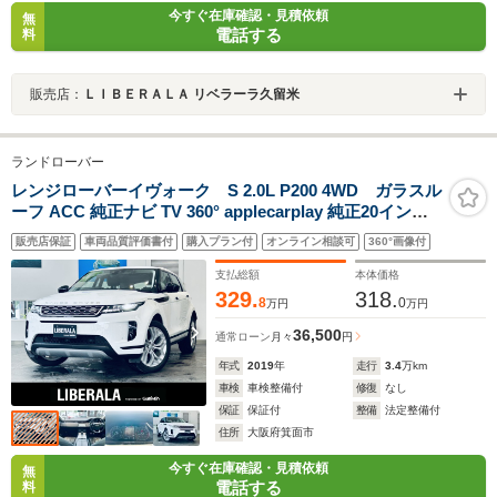
今すぐ在庫確認・見積依頼
無
電話する
料
販売店：
ＬＩＢＥＲＡＬＡ リベラーラ久留米
ランドローバー
レンジローバーイヴォーク S 2.0L P200 4WD ガラスル
ーフ ACC 純正ナビ TV 360° applecarplay 純正20インチ
AW LEDヘッドライト 電動リアゲート 黒革 パワーシート
販売店保証
車両品質評価書付
購入プラン付
オンライン相談可
360°画像付
シートヒーター ステアリングヒーター ブラインド スポッ
トクリアランスソナー スマートキー
支払総額
本体価格
329.
318.
8
0
万円
万円
36,500
通常ローン
月々
円
年式
2019
年
走行
3.4
万km
車検
車検整備付
修復
なし
保証
保証付
整備
法定整備付
住所
大阪府箕面市
今すぐ在庫確認・見積依頼
無
電話する
料