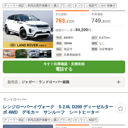
レイ
ディーラー保証
車両品質評価書付
購入プラン付
オンライン相談可
360°画像付
支払総額
本体価格
763.
749.
2
8
万円
万円
84,200
残価ローン
月々
円
年式
2025
年
走行
0.2
万km
車検
'28/06
修復
なし
保証
保証付
整備
法定整備付
住所
兵庫県姫路市
今すぐ在庫確認・見積依頼
電話する
販売店：
ジャガー・ランドローバー姫路
ランドローバー
レンジローバーイヴォーク S 2.0L D200 ディーゼルター
ボ 4WD デモカー サンルーフ シートヒーター
ディーラー保証
車両品質評価書付
購入プラン付
オンライン相談可