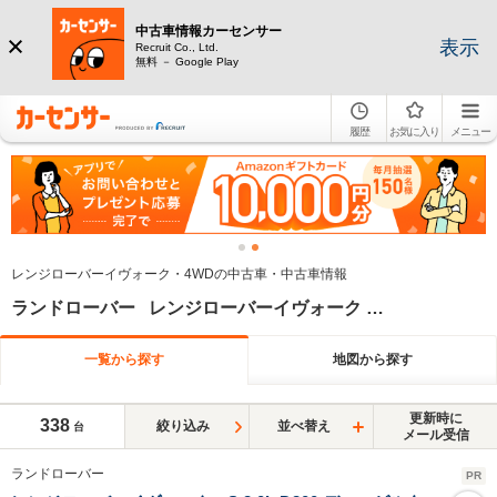
中古車情報カーセンサー
表示
Recruit Co., Ltd.
無料 － Google Play
履歴
お気に入り
メニュー
レンジローバーイヴォーク・4WDの中古車・中古車情報
ランドローバー レンジローバーイヴォーク 4WD
一覧から探す
地図から探す
更新時に
338
絞り込み
並べ替え
台
メール受信
ランドローバー
PR