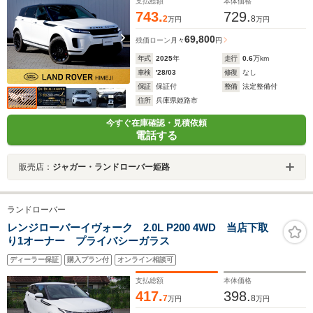
支払総額
本体価格
743.
729.
2
8
万円
万円
69,800
残価ローン
月々
円
年式
2025
年
走行
0.6
万km
車検
'28/03
修復
なし
保証
保証付
整備
法定整備付
住所
兵庫県姫路市
今すぐ在庫確認・見積依頼
電話する
販売店：
ジャガー・ランドローバー姫路
ランドローバー
レンジローバーイヴォーク 2.0L P200 4WD 当店下取
り1オーナー プライバシーガラス
ディーラー保証
購入プラン付
オンライン相談可
支払総額
本体価格
417.
398.
7
8
万円
万円