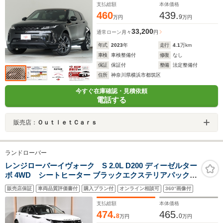
支払総額
本体価格
460
439.
9
万円
万円
33,200
通常ローン
月々
円
年式
2023
年
走行
4.1
万km
車検
車検整備付
修復
なし
保証
保証付
整備
法定整備付
住所
神奈川県横浜市都筑区
今すぐ在庫確認・見積依頼
電話する
販売店：
ＯｕｔｌｅｔＣａｒｓ
ランドローバー
レンジローバーイヴォーク S 2.0L D200 ディーゼルター
ボ 4WD シートヒーター ブラックエクステリアパック
20インチAW サラウンドカメラ パワーテールゲート アダ
販売店保証
車両品質評価書付
購入プラン付
オンライン相談可
360°画像付
プティブクルーズコントロール ブラインドスポットモニ
ター 黒革シート AppleCarPlay 純正ナビ ETC
支払総額
本体価格
474.
465.
8
0
万円
万円