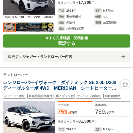
17,300
残価ローン
月々
円
年式
2023
年
走行
0.7
万km
車検
車検整備付
修復
なし
保証
保証付
整備
法定整備付
住所
兵庫県西宮市
今すぐ在庫確認・見積依頼
電話する
販売店：
ジャガー・ランドローバー西宮
ランドローバー
レンジローバーイヴォーク ダイナミック SE 2.0L D200
ディーゼルターボ 4WD MERIDIAN シートヒーター
360度カメラ 運転席メモリーシート ステアリングヒー
ディーラー保証
車両品質評価書付
購入プラン付
オンライン相談可
360°画像付
ター リバース連動ミラー カープレイ レーンキープ
アシスト ブレーキホールド ワイヤレス充電
支払総額
本体価格
ETC2.0 ACC
753.
739.
4
8
万円
万円
81,300
残価ローン
月々
円
年式
2025
年
走行
0.6
万km