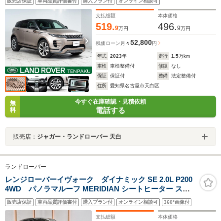
販売店保証
車両品質評価書付
購入プラン付
オンライン相談可
シートヒーター 20インチAW LEDヘッドライト タッ
チプロデュオ
支払総額
本体価格
519.
496.
9
9
万円
万円
52,800
残価ローン
月々
円
年式
2023
年
走行
1.5
万km
車検
車検整備付
修復
なし
保証
保証付
整備
法定整備付
住所
愛知県名古屋市天白区
今すぐ在庫確認・見積依頼
無
電話する
料
販売店：
ジャガー・ランドローバー 天白
ランドローバー
レンジローバーイヴォーク ダイナミック SE 2.0L P200
4WD パノラマルーフ MERIDIAN シートヒーター ステ
アリングヒーター コールドクライメートパック 後席シー
販売店保証
車両品質評価書付
購入プラン付
オンライン相談可
360°画像付
トヒーター 純正20インチAW サラウンドカメラ デジタル
インナーミラー パワーテールゲート ACC BSM
支払総額
本体価格