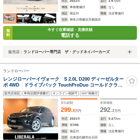
年式
2021
年
走行
1.9
万km
車検
車検整備付
修復
なし
保証
保証付
整備
法定整備付
住所
神奈川県横浜市都筑区
今すぐ在庫確認・見積依頼
無
電話する
料
販売店：
ランドローバー専門店 ザ・グッドネイバーカーズ
ランドローバー
レンジローバーイヴォーク S 2.0L D200 ディーゼルター
ボ 4WD ドライブパック TouchProDuo コールドクライ
メートコンビニエンスパック インタラクティブドライバ
販売店保証
車両品質評価書付
オンライン相談可
360°画像付
ーディスプレイ キーレスエントリー 純正メモリナビ 360°
カメラ 本革シート シートヒーター パワーテールゲート
支払総額
本体価格
299.
292.
8
2
万円
万円
年式
2021
年
走行
5.4
万km
車検
'27/06
修復
なし
保証
保証付
整備
法定整備付
住所
北海道札幌市白石区