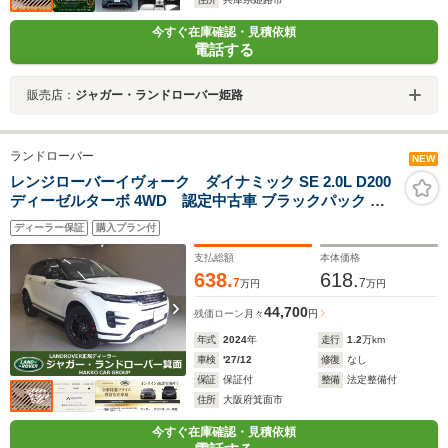
今すぐ在庫確認・見積依頼
電話する
販売店：
ジャガー・ランドローバー姫路
ランドローバー
NEW
レンジローバーイヴォーク ダイナミック SE 2.0L D200
ディーゼルターボ 4WD 認定中古車 ブラックパック コ
ントラストルーフ MERIDIAN コールドクライメートパッ
ディーラー保証
購入プラン付
ク M付パワーシート シートヒータ(F/R) ワイヤレス充電
サラウンドカメラ AppleCarPlay&AndroidAuto
支払総額
本体価格
ACC/BSM/LKA 20AW
638.
618.
7
7
万円
万円
44,700
残価ローン
月々
円
年式
2024
年
走行
1.2
万km
車検
'27/12
修復
なし
保証
保証付
整備
法定整備付
住所
大阪府箕面市
今すぐ在庫確認・見積依頼