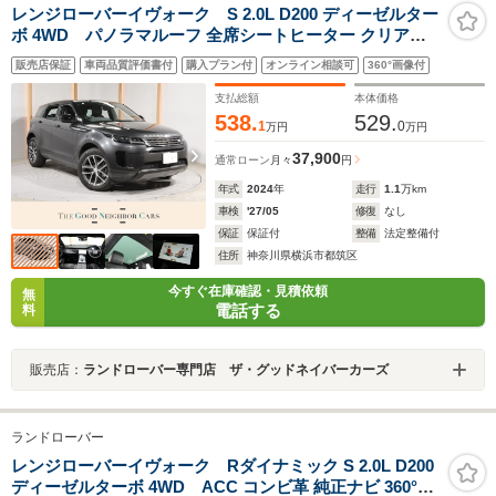
レンジローバーイヴォーク S 2.0L D200 ディーゼルター
ボ 4WD パノラマルーフ 全席シートヒーター クリアサ
イトリアビューミラー ステアリングヒーター アダプティ
販売店保証
車両品質評価書付
購入プラン付
オンライン相談可
360°画像付
ブクルーズ ブラインドスポットモニター 19インチアルミ
LEDヘッドライト パワーシート 電動リアゲート ETC
支払総額
本体価格
538.
529.
1
0
万円
万円
37,900
通常ローン
月々
円
年式
2024
年
走行
1.1
万km
車検
'27/05
修復
なし
保証
保証付
整備
法定整備付
住所
神奈川県横浜市都筑区
今すぐ在庫確認・見積依頼
無
電話する
料
販売店：
ランドローバー専門店 ザ・グッドネイバーカーズ
ランドローバー
レンジローバーイヴォーク Rダイナミック S 2.0L D200
ディーゼルターボ 4WD ACC コンビ革 純正ナビ 360°カ