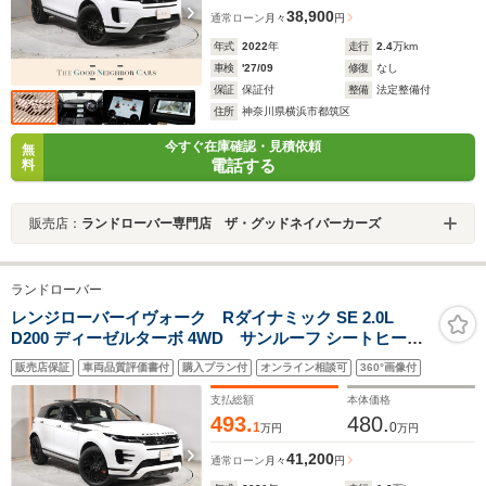
38,900
通常ローン
月々
円
年式
2022
年
走行
2.4
万km
車検
'27/09
修復
なし
保証
保証付
整備
法定整備付
住所
神奈川県横浜市都筑区
今すぐ在庫確認・見積依頼
無
電話する
料
販売店：
ランドローバー専門店 ザ・グッドネイバーカーズ
ランドローバー
レンジローバーイヴォーク Rダイナミック SE 2.0L
D200 ディーゼルターボ 4WD サンルーフ シートヒータ
ー デジタルインナーミラー 純正20AW ブラックエクステ
販売店保証
車両品質評価書付
購入プラン付
オンライン相談可
360°画像付
リアパック アダプティブクルーズコントロール ブライン
ドスポットモニター サラウンドカメラ 純正ナビ LEDヘッ
支払総額
本体価格
ド 電動リアゲート
493.
480.
1
0
万円
万円
41,200
通常ローン
月々
円