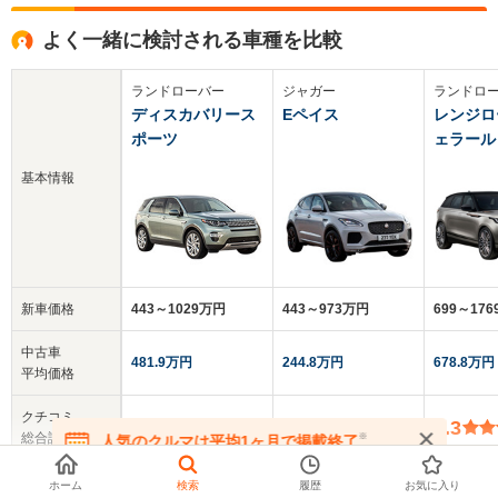
よく一緒に検討される車種を比較
ランドローバー
ジャガー
ランドロ
ディスカバリース
Eペイス
レンジロ
ポーツ
ェラール
基本情報
新車価格
443～1029万円
443～973万円
699～176
中古車
481.9万円
244.8万円
678.8万円
平均価格
クチコミ
-
5.0
4.3
総合評価
※
人気のクルマは平均1ヶ月で掲載終了
在庫が無くなる前にお問い合わせください
乗車定員
5～7人
5人
5人
ホーム
検索
履歴
お気に入り
▼
全てを表示する