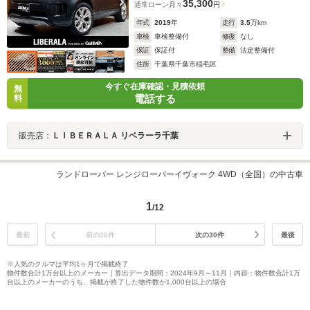
35,300
通常ローン
月々
円
年式
2019
年
走行
3.5
万km
車検
車検整備付
修復
なし
保証
保証付
整備
法定整備付
住所
千葉県千葉市稲毛区
今すぐ在庫確認・見積依頼
無
電話する
料
販売店：
ＬＩＢＥＲＡＬＡ リベラーラ千葉
ランドローバー レンジローバーイヴォーク 4WD（全国）の中古車
1
/12
最初
前の30件
次の30件
最後
※人気のクルマは平均1ヶ月で掲載終了
物件数合計1万台以上のメーカー｜算出データ期間：2024年9月～11月｜内容：物件数合計1万
台以上のメーカーのうち、掲載が終了した物件数が1,000台以上の場合