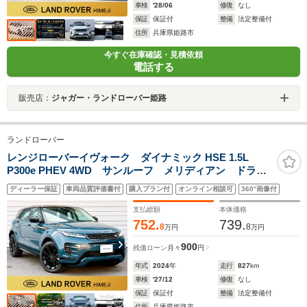
車検
'28/06
修復
なし
保証
保証付
整備
法定整備付
住所
兵庫県姫路市
今すぐ在庫確認・見積依頼
電話する
販売店：
ジャガー・ランドローバー姫路
ランドローバー
レンジローバーイヴォーク ダイナミック HSE 1.5L
P300e PHEV 4WD サンルーフ メリディアン ドラレ
コ
ディーラー保証
車両品質評価書付
購入プラン付
オンライン相談可
360°画像付
支払総額
本体価格
752.
739.
8
8
万円
万円
900
残価ローン
月々
円
年式
2024
年
走行
827
km
車検
'27/12
修復
なし
保証
保証付
整備
法定整備付
住所
兵庫県姫路市