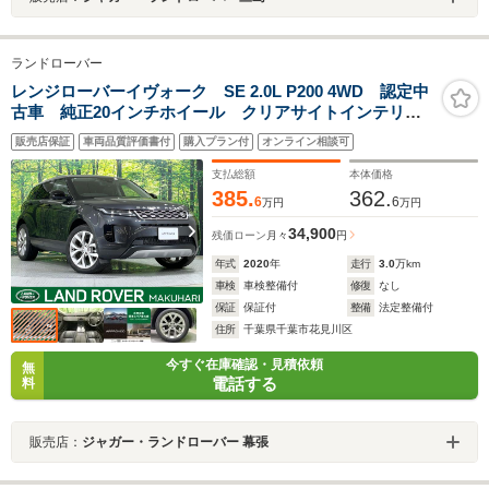
ランドローバー
レンジローバーイヴォーク SE 2.0L P200 4WD 認定中
古車 純正20インチホイール クリアサイトインテリア
ビューミラー シートメモリー フロントシートヒー
販売店保証
車両品質評価書付
購入プラン付
オンライン相談可
ター キーレスエントリー フロントパワーシート
アダプティブクルーズコントロール
支払総額
本体価格
385.
362.
6
6
万円
万円
34,900
残価ローン
月々
円
年式
2020
年
走行
3.0
万km
車検
車検整備付
修復
なし
保証
保証付
整備
法定整備付
住所
千葉県千葉市花見川区
今すぐ在庫確認・見積依頼
無
電話する
料
販売店：
ジャガー・ランドローバー 幕張