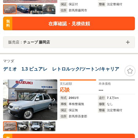
保証
保証付
整備
法定整備付
住所
群馬県藤岡市
無
在庫確認・見積依頼
料
販売店：
チューブ 藤岡店
マツダ
デミオ 1.3 ピュアレ レトロルック/ツートン/キャリア
支払総額
本体価格
応談
---
年式
2001
年
走行
7.1
万km
車検
車検整備無
修復
なし
保証
保証無
整備
法定整備付
住所
群馬県吾妻郡