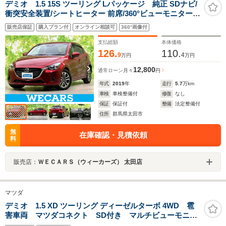
デミオ 1.5 15S ツーリング Lパッケージ 純正 SDナビ/
衝突安全装置/シートヒーター 前席/360°ビューモニター/
車線逸脱防止支援システム/シート ハーフレザー/ドライブ
販売店保証
購入プラン付
オンライン相談可
360°画像付
レコーダー 純正/ヘッドランプ LED/Bluetooth接続
支払総額
本体価格
126.
110.
9
4
万円
万円
12,800
通常ローン
月々
円
年式
2019
年
走行
5.7
万km
車検
車検整備付
修復
なし
保証
保証付
整備
法定整備付
住所
群馬県太田市
無
在庫確認・見積依頼
料
販売店：
ＷＥＣＡＲＳ（ウィーカーズ） 太田店
マツダ
デミオ 1.5 XD ツーリング ディーゼルターボ 4WD 雹
害車両 マツダコネクト SD付き マルチビューモニタ
ー 衝突被害軽減ブレーキ ETC マツダ純正ドライブ