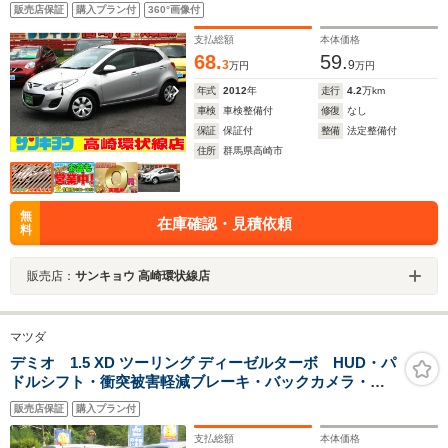
ク プライバシーガラス 衝突安全ボディ
販売店保証
購入プラン付
360°画像付
支払総額
本体価格
68.
59.
3
9
万円
万円
年式
2012
年
走行
4.2
万km
車検
車検整備付
修復
なし
保証
保証付
整備
法定整備付
住所
群馬県高崎市
無
在庫確認・見積依頼
料
販売店：
サンキョウ 高崎環状線店
マツダ
デミオ 1.5 XD ツーリング ディーゼルターボ HUD・パ
ドルシフト・衝突被害軽減ブレーキ・バックカメラ・ク
ルコン・Bluetooth対応・LEDヘッドライト
販売店保証
購入プラン付
支払総額
本体価格