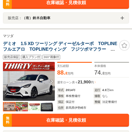
無
在庫確認・見積依頼
料
販売店：
（有）鈴木自動車
マツダ
デミオ 1.5 XD ツーリング ディーゼルターボ TOPLINE
フルエアロ TOPLINEウィング フジツボマフラー フ
ルセグTV バックカメラ ETC パドルシフト クルー
販売店保証
購入プラン付
360°画像付
ズコントロール LEDライト フォグ フルオートAC
支払総額
本体価格
88.
74.
8
8
万円
万円
21,900
通常ローン
月々
円
年式
2014
年
走行
4.0
万km
車検
車検整備付
修復
なし
保証
保証付
整備
法定整備付
住所
群馬県伊勢崎市
無
在庫確認・見積依頼
料