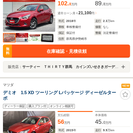
102.
89.
8
8
万円
万円
21,100
通常ローン
月々
円
年式
2018
年
走行
2.3
万km
車検
車検整備付
修復
なし
保証
保証付
整備
法定整備付
住所
群馬県伊勢崎市
無
在庫確認・見積依頼
料
販売店：
サーティー ＴＨＩＲＴＹ群馬 カインズいせさきガーデンズ店
マツダ
NEW
デミオ 1.5 XD ツーリング Lパッケージ ディーゼルター
ボ
ディーラー保証
購入プラン付
オンライン相談可
支払総額
本体価格
56
45.
0
万円
万円
年式
2015
年
走行
9.9
万km