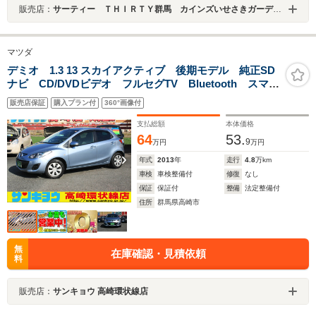
販売店：
サーティー ＴＨＩＲＴＹ群馬 カインズいせさきガーデンズ店
マツダ
デミオ 1.3 13 スカイアクティブ 後期モデル 純正SD
ナビ CD/DVDビデオ フルセグTV Bluetooth スマー
トキー ETC ABSWエアバック プライバシーガラ
販売店保証
購入プラン付
360°画像付
ス 社外LEDライト i-stop 禁煙車
支払総額
本体価格
64
53.
9
万円
万円
年式
2013
年
走行
4.8
万km
車検
車検整備付
修復
なし
保証
保証付
整備
法定整備付
住所
群馬県高崎市
無
在庫確認・見積依頼
料
販売店：
サンキョウ 高崎環状線店