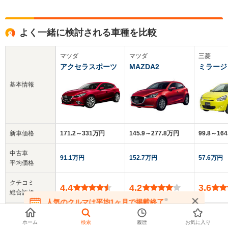
よく一緒に検討される車種を比較
マツダ
マツダ
三菱
アクセラスポーツ
MAZDA2
ミラージ
基本情報
新車価格
171.2～331万円
145.9～277.8万円
99.8～16
中古車
91.1万円
152.7万円
57.6万円
平均価格
クチコミ
4.4
4.2
3.6
総合評価
※
人気のクルマは平均1ヶ月で掲載終了
在庫が無くなる前にお問い合わせください
乗車定員
5人
5人
5人
ホーム
検索
履歴
お気に入り