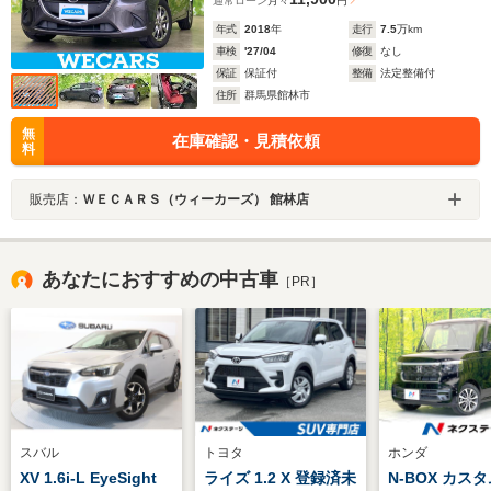
通常ローン
月々
円
年式
2018
年
走行
7.5
万km
車検
'27/04
修復
なし
保証
保証付
整備
法定整備付
住所
群馬県館林市
無
在庫確認・見積依頼
料
販売店：
ＷＥＣＡＲＳ（ウィーカーズ） 館林店
あなたにおすすめの中古車
［PR］
スバル
トヨタ
ホンダ
XV 1.6i-L EyeSight
ライズ 1.2 X 登録済未
N-BOX カスタ