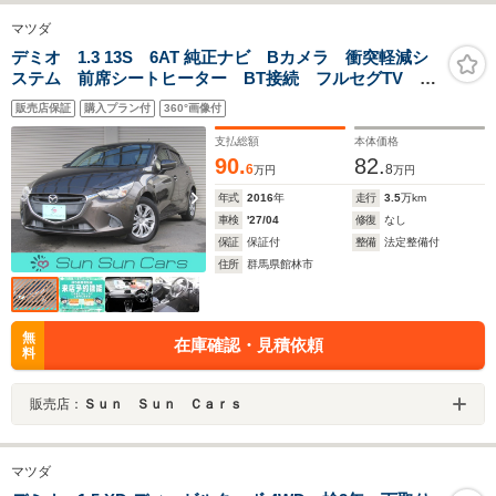
マツダ
デミオ 1.3 13S 6AT 純正ナビ Bカメラ 衝突軽減シ
ステム 前席シートヒーター BT接続 フルセグTV ア
イドリングストップ Pスタート スマートキー 横滑り
販売店保証
購入プラン付
360°画像付
防止 ステアリングSW USB ETC 禁煙車
支払総額
本体価格
90.
82.
6
8
万円
万円
年式
2016
年
走行
3.5
万km
車検
'27/04
修復
なし
保証
保証付
整備
法定整備付
住所
群馬県館林市
無
在庫確認・見積依頼
料
販売店：
Ｓｕｎ Ｓｕｎ Ｃａｒｓ
マツダ