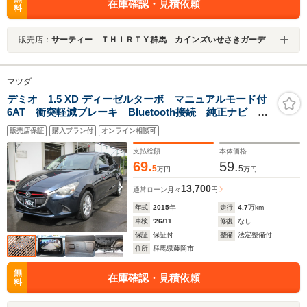
在庫確認・見積依頼
料
販売店：
サーティー ＴＨＩＲＴＹ群馬 カインズいせさきガーデンズ店
マツダ
デミオ 1.5 XD ディーゼルターボ マニュアルモード付
6AT 衝突軽減ブレーキ Bluetooth接続 純正ナビ バ
ックカメラ TV プッシュスタート アルミホイール
販売店保証
購入プラン付
オンライン相談可
フォグランプ エアコン パワステ エアバッグ
支払総額
本体価格
69.
59.
5
5
万円
万円
13,700
通常ローン
月々
円
年式
2015
年
走行
4.7
万km
車検
'26/11
修復
なし
保証
保証付
整備
法定整備付
住所
群馬県藤岡市
無
在庫確認・見積依頼
料