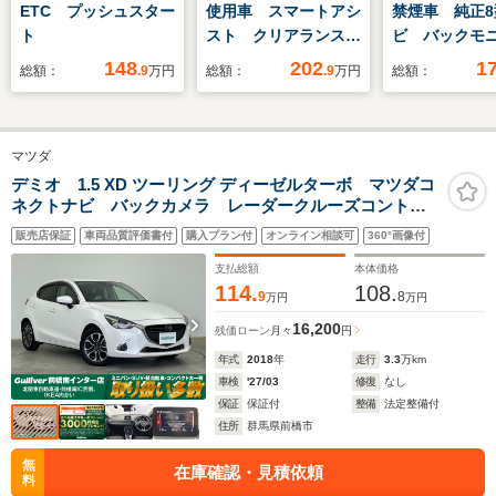
ETC プッシュスター
使用車 スマートアシ
禁煙車 純正8
ト
スト クリアランスソ
ビ バックモ
ナー スマートキー
ホンダセンシ
148
202
1
総額：
.9
万円
総額：
.9
万円
総額：
LEDヘッド オートハ
ーダークルー
イビーム 車線逸脱警
パワスラ シ
報 ステアリングリモ
ター ドラレ
マツダ
コン オートライト
トエアコン L
アイドリングストップ
ド フォグ 
デミオ 1.5 XD ツーリング ディーゼルターボ マツダコ
ネクトナビ バックカメラ レーダークルーズコントロ
イト サンシ
ール BSM LEDライト AHB シートヒーター 純正
スマートキー
販売店保証
車両品質評価書付
購入プラン付
オンライン相談可
360°画像付
16インチAW ステアリングリモコン パドルシフト
HUD ETC プッシュスタート
支払総額
本体価格
114.
108.
9
8
万円
万円
16,200
残価ローン
月々
円
年式
2018
年
走行
3.3
万km
車検
'27/03
修復
なし
保証
保証付
整備
法定整備付
住所
群馬県前橋市
無
在庫確認・見積依頼
料