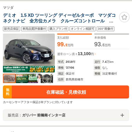
マツダ
デミオ 1.5 XD ツーリング ディーゼルターボ マツダコ
ネクトナビ 全方位カメラ クルーズコントロール
BSM LEDライト AHB シートヒーター 純正16イン
販売店保証
車両品質評価書付
購入プラン付
オンライン相談可
360°画像付
チAW ステアリングリモコン パドルシフト HUD
ETC プッシュスタート
支払総額
本体価格
99.
93.
9
6
万円
万円
13,100
通常ローン
月々
円
年式
2018
年
走行
7.4
万km
車検
'27/06
修復
なし
保証
保証付
整備
法定整備付
住所
群馬県前橋市
無
在庫確認・見積依頼
料
カーセンサーアフター保証がBプランに付いています
販売店：
ガリバー 前橋南インター店