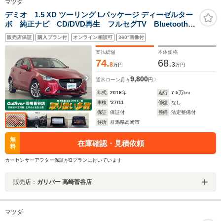
マツダ
デミオ 1.5 XD ツーリング Lパッケージ ディーゼルター
ボ 純正ナビ CD/DVD再生 フルセグTV Bluetooth
スマートブレーキサポート レーダークルーズコントロ
販売店保証
購入プラン付
オンライン相談可
360°画像付
ール パーキングセンサー 誤発進抑制制御 マニュア
ル付AT ETC シートヒーター 禁煙
支払総額
本体価格
74.
68.
8
3
万円
万円
9,800
通常ローン
月々
円
年式
2016
年
走行
7.5
万km
車検
'27/11
修復
なし
保証
保証付
整備
法定整備付
住所
群馬県高崎市
無
在庫確認・見積依頼
料
カーセンサーアフター保証がBプランに付いています
販売店：
ガリバー 高崎菅谷店
マツダ