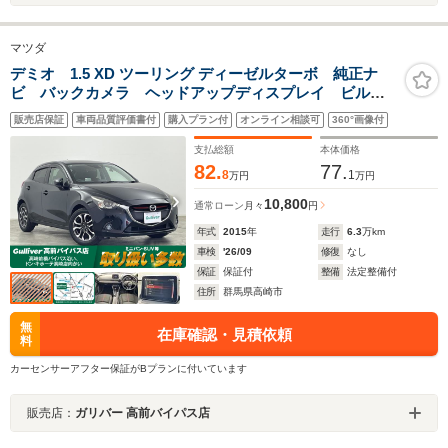
マツダ
デミオ 1.5 XD ツーリング ディーゼルターボ 純正ナ
ビ バックカメラ ヘッドアップディスプレイ ビルト
インETC クルーズコントロール LEDオートライト
販売店保証
車両品質評価書付
購入プラン付
オンライン相談可
360°画像付
パドルシフト 前後ドライブレコーダー スマートキ
ー アイドリングストップ 禁煙車
支払総額
本体価格
82.
77.
8
1
万円
万円
10,800
通常ローン
月々
円
年式
2015
年
走行
6.3
万km
車検
'26/09
修復
なし
保証
保証付
整備
法定整備付
住所
群馬県高崎市
無
在庫確認・見積依頼
料
カーセンサーアフター保証がBプランに付いています
販売店：
ガリバー 高前バイパス店