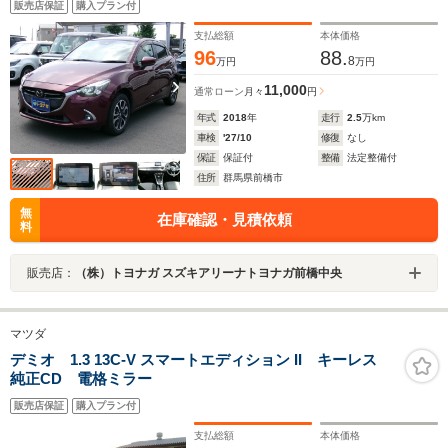
販売店保証
購入プラン付
レコーダー フロアマット ドアバイザー シートヒー
ター
支払総額
本体価格
96
88.
8
万円
万円
11,000
通常ローン
月々
円
年式
2018
年
走行
2.5
万km
車検
'27/10
修復
なし
保証
保証付
整備
法定整備付
住所
群馬県前橋市
無
在庫確認・見積依頼
料
販売店：
（株）トヨナガ スズキアリーナトヨナガ前橋中央
マツダ
デミオ 1.3 13C-V スマートエディション II キーレス
純正CD 電格ミラー
販売店保証
購入プラン付
支払総額
本体価格