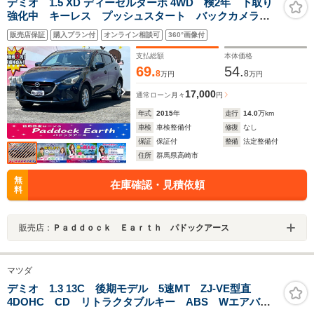
デミオ 1.5 XD ディーゼルターボ 4WD 検2年 下取り
強化中 キーレス プッシュスタート バックカメラ
純正ナビ DVD再生 CD再生 USB接続 ETC 純正ア
販売店保証
購入プラン付
オンライン相談可
360°画像付
ルミホイール ディーゼルターボ 4WD
支払総額
本体価格
69.
54.
8
8
万円
万円
17,000
通常ローン
月々
円
年式
2015
年
走行
14.0
万km
車検
車検整備付
修復
なし
保証
保証付
整備
法定整備付
住所
群馬県高崎市
無
在庫確認・見積依頼
料
販売店：
Ｐａｄｄｏｃｋ Ｅａｒｔｈ パドックアース
マツダ
デミオ 1.3 13C 後期モデル 5速MT ZJ-VE型直
4DOHC CD リトラクタブルキー ABS Wエアバッ