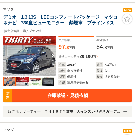
マツダ
NEW
デミオ 1.3 13S LEDコンフォートパッケージ マツコ
ネナビ 360度ビューモニター 禁煙車 ブラインドスポ
ットモニター レーンキープ ソナー前/後 ドラレコ
販売店保証
購入プラン付
フルセグTV Bluetooth ETC LEDオートライト
支払総額
本体価格
97.
84.
8
8
万円
万円
20,100
通常ローン
月々
円
年式
2018
年
走行
7.2
万km
車検
車検整備付
修復
なし
保証
保証付
整備
法定整備付
住所
群馬県伊勢崎市
無
在庫確認・見積依頼
料
販売店：
サーティー ＴＨＩＲＴＹ群馬 カインズいせさきガーデンズ店
マツダ
NEW