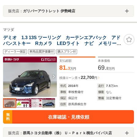
販売店：
ガリバーアウトレット 伊勢崎店
マツダ
デミオ 1.3 13S ツーリング カーテンエアバック アド
バンストキー Rカメラ LEDライト ナビ メモリーナ
ビ 盗難防止装置 オートエアコン ETC パワーステ
ディーラー保証
車両品質評価書付
購入プラン付
アリング キーレス パワーウィンドウ アルミホイー
ル ABS
支払総額
本体価格
81.
69.
3
8
万円
万円
22,700
残価ローン
月々
円
年式
2016
年
走行
7.5
万km
車検
車検整備付
修復
なし
保証
保証付
整備
法定整備付
住所
群馬県桐生市
無
在庫確認・見積依頼
料
販売店：
群馬トヨタ自動車（株） Ｕ－Ｐａｒｋ桐生バイパス店