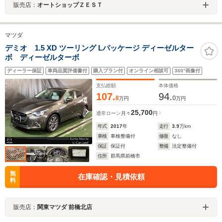
販売店：
オートショップＺＥＳＴ
マツダ
デミオ 1.5 XD ツーリング Lパッケージ ディーゼルター
ボ ディーゼルターボ
ディーラー保証
車両品質評価書付
購入プラン付
オンライン相談可
360°画像付
支払総額
本体価格
107.
94.
8
0
万円
万円
25,700
通常ローン
月々
円
年式
2017
年
走行
3.9
万km
車検
車検整備付
修復
なし
保証
保証付
整備
法定整備付
住所
群馬県前橋市
無
在庫確認・見積依頼
料
販売店：
関東マツダ 前橋北店