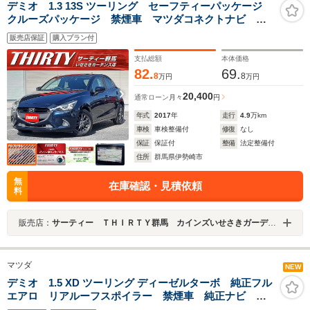
デミオ 1.3 13S ツーリング セーフティーパッケージ
クルーズパッケージ 禁煙車 マツダコネクトナビ シ
ートヒーター レーダークルコン クリアランスソナ
販売店保証
購入プラン付
ー ブラインドスポットモニター LEDオートライト
支払総額
本体価格
82.
69.
8
8
万円
万円
20,400
通常ローン
月々
円
年式
2017
年
走行
4.9
万km
車検
車検整備付
修復
なし
保証
保証付
整備
法定整備付
住所
群馬県伊勢崎市
無
在庫確認・見積依頼
料
販売店：
サーティー ＴＨＩＲＴＹ群馬 カインズいせさきガーデンズ店
マツダ
NEW
デミオ 1.5 XD ツーリング ディーゼルターボ 純正フル
エアロ リアルーフスポイラー 禁煙車 純正ナビ バ
ックモニター クルーズコントロール フルセグTV パ