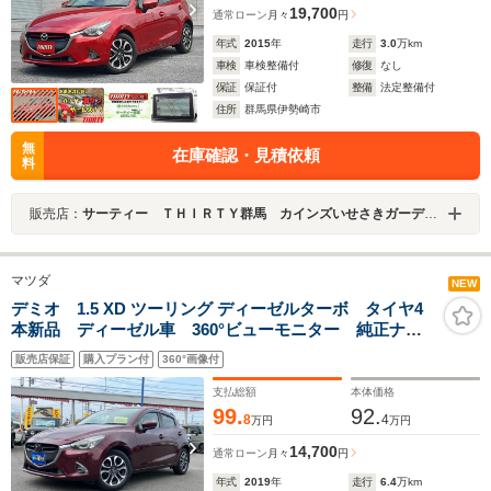
19,700
通常ローン
月々
円
年式
2015
年
走行
3.0
万km
車検
車検整備付
修復
なし
保証
保証付
整備
法定整備付
住所
群馬県伊勢崎市
無
在庫確認・見積依頼
料
販売店：
サーティー ＴＨＩＲＴＹ群馬 カインズいせさきガーデンズ店
マツダ
NEW
デミオ 1.5 XD ツーリング ディーゼルターボ タイヤ4
本新品 ディーゼル車 360°ビューモニター 純正ナビ
フルセグTV LEDライト フォグ HUD ETC2.0 シー
販売店保証
購入プラン付
360°画像付
トヒーター 純正ドラレコ BSM ACC SCBS 車検
R9年9月
支払総額
本体価格
99.
92.
8
4
万円
万円
14,700
通常ローン
月々
円
年式
2019
年
走行
6.4
万km