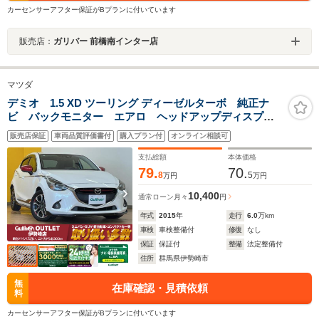
カーセンサーアフター保証がBプランに付いています
販売店：
ガリバー 前橋南インター店
マツダ
デミオ 1.5 XD ツーリング ディーゼルターボ 純正ナ
ビ バックモニター エアロ ヘッドアップディスプレ
イ ブラインドスポットモニター パドルシフト レー
販売店保証
車両品質評価書付
購入プラン付
オンライン相談可
ンキープアシスト 衝突軽減 オートハイビーム 踏み
間違い防止 リアトラフィックモニター ETC
支払総額
本体価格
79.
70.
8
5
万円
万円
10,400
通常ローン
月々
円
年式
2015
年
走行
6.0
万km
車検
車検整備付
修復
なし
保証
保証付
整備
法定整備付
住所
群馬県伊勢崎市
無
在庫確認・見積依頼
料
カーセンサーアフター保証がBプランに付いています