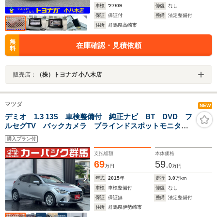
車検
'27/09
修復
なし
保証
保証付
整備
法定整備付
住所
群馬県高崎市
無
在庫確認・見積依頼
料
販売店：
（株）トヨナガ 小八木店
マツダ
NEW
デミオ 1.3 13S 車検整備付 純正ナビ BT DVD フ
ルセグTV バックカメラ ブラインドスポットモニタ
ー LEDヘットライト 純正フロアマット・バイザー
購入プラン付
支払総額
本体価格
69
59.
0
万円
万円
年式
2015
年
走行
3.0
万km
車検
車検整備付
修復
なし
保証
保証無
整備
法定整備付
住所
群馬県伊勢崎市