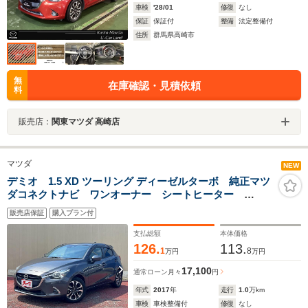
車検
'28/01
修復
なし
保証
保証付
整備
法定整備付
住所
群馬県高崎市
無
在庫確認・見積依頼
料
販売店：
関東マツダ 高崎店
マツダ
NEW
デミオ 1.5 XD ツーリング ディーゼルターボ 純正マツ
ダコネクトナビ ワンオーナー シートヒーター
ETC パドルシフト ヘッドアップディスプレイ バッ
販売店保証
購入プラン付
クモニター スマートシティブレーキサポート サイド
ブラインドモニター クルーズコントロール
支払総額
本体価格
126.
113.
1
8
万円
万円
17,100
通常ローン
月々
円
年式
2017
年
走行
1.0
万km
車検
車検整備付
修復
なし