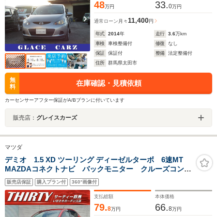
48
33.
0
万円
万円
11,400
通常ローン
月々
円
年式
2014
年
走行
3.6
万km
車検
車検整備付
修復
なし
保証
保証付
整備
法定整備付
住所
群馬県太田市
無
在庫確認・見積依頼
料
カーセンサーアフター保証がA/Bプランに付いています
販売店：
グレイスカーズ
マツダ
デミオ 1.5 XD ツーリング ディーゼルターボ 6速MT
MAZDAコネクトナビ バックモニター クルーズコント
ロール アクティブドライビングディスプレイ ビルト
販売店保証
購入プラン付
360°画像付
インETC LEDオートライト レインセンサーワイパ
ー フルセグTV Bluetooth ディーゼルターボ
支払総額
本体価格
79.
66.
8
8
万円
万円