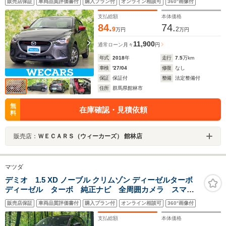
販売店保証
車両品質評価書付
購入プラン付
オンライン相談可
360°画像付
LED/Bluetooth接続/ETC/EBD付ABS/横滑り防止装置
支払総額
本体価格
84.
74.
9
2
万円
万円
11,900
通常ローン
月々
円
年式
2018
年
走行
7.5
万km
車検
'27/04
修復
なし
保証
保証付
整備
法定整備付
住所
群馬県館林市
無
在庫確認・見積依頼
料
販売店：
ＷＥＣＡＲＳ（ウィーカーズ） 館林店
マツダ
デミオ 1.5 XD ノーブル クリムゾン ディーゼルターボ
ディーゼル ターボ 純正ナビ 全周囲カメラ スマー
トシティブレーキサポート レーダークルーズ 禁煙
販売店保証
車両品質評価書付
購入プラン付
オンライン相談可
360°画像付
シートヒーター クリアランスソナー LEDヘッド ス
マートキー ドラレコ ETC
支払総額
本体価格