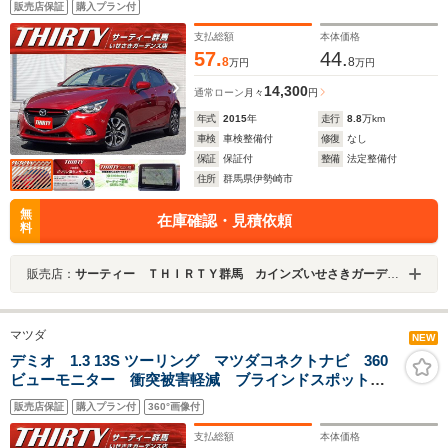
販売店保証
購入プラン付
ドルシフト ヘッドアップディスプレイ スマートキー2
個 Bluetooth ETC
支払総額
本体価格
57.
44.
8
8
万円
万円
14,300
通常ローン
月々
円
年式
2015
年
走行
8.8
万km
車検
車検整備付
修復
なし
保証
保証付
整備
法定整備付
住所
群馬県伊勢崎市
無
在庫確認・見積依頼
料
販売店：
サーティー ＴＨＩＲＴＹ群馬 カインズいせさきガーデンズ店
マツダ
NEW
デミオ 1.3 13S ツーリング マツダコネクトナビ 360
ビューモニター 衝突被害軽減 ブラインドスポットモ
ニター シートヒーター ビルトインETC LEDオート
販売店保証
購入プラン付
360°画像付
ライト レインセンサーワイパー ADディスプレイ 純
正アルミ Bluetooth フルセグ
支払総額
本体価格