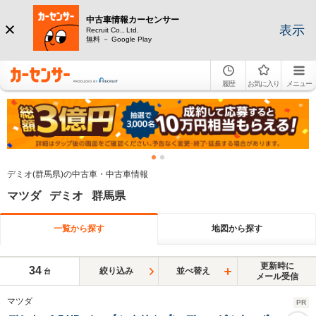
中古車情報カーセンサー
表示
Recruit Co., Ltd.
無料 － Google Play
履歴
お気に入り
メニュー
デミオ(群馬県)の中古車・中古車情報
マツダ デミオ 群馬県
一覧から探す
地図から探す
更新時に
34
絞り込み
並べ替え
台
メール受信
マツダ
PR