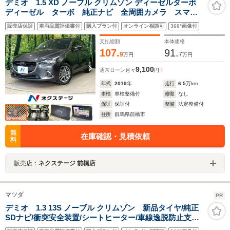
デミオ 1.5 XD ノーブル クリムゾン ディーゼルターボ
ディーゼル ターボ 純正ナビ 全周囲カメラ スマー
トシティブレーキサポート レーダークルーズ 禁煙
販売店保証
車両品質評価書付
購入プラン付
オンライン相談可
360°画像付
シートヒーター クリアランスソナー LEDヘッド ス
マートキー ドラレコ ETC
支払総額
本体価格
107.
91.
9
7
万円
万円
9,100
通常ローン
月々
円
年式
2019
年
走行
6.5
万km
車検
車検整備付
修復
なし
保証
保証付
整備
法定整備付
住所
群馬県前橋市
無
在庫確認・見積依頼
料
販売店：
ネクステージ 前橋店
マツダ
PR
デミオ 1.3 13S ノーブル クリムゾン 新品タイヤ/純正
SDナビ/衝突安全装置/シートヒーター/車線逸脱防止支援
システム/ドライブレコーダー 社外/ヘッドランプ