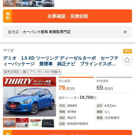
無
在庫確認・見積依頼
料
販売店：
カーバンク群馬 車買取専門店
マツダ
NEW
デミオ 1.5 XD ツーリング ディーゼルターボ セーフテ
ィーパッケージ 禁煙車 純正ナビ ブラインドスポッ
トモニター レーンキープ クルーズコントロール バ
販売店保証
購入プラン付
360°画像付
ックモニター シートヒーター ドラレコ前後 パドル
シフト Bluetooth LEDオートライト
支払総額
本体価格
79.
69.
8
8
万円
万円
19,700
通常ローン
月々
円
年式
2016
年
走行
4.3
万km
車検
'27/03
修復
なし
保証
保証付
整備
法定整備付
住所
群馬県伊勢崎市
無