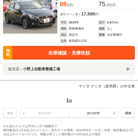
89
75.
0
万円
万円
17,500
通常ローン
月々
円
年式
2015
年
走行
4.4
万km
車検
車検整備付
修復
なし
保証
保証付
整備
法定整備付
住所
群馬県渋川市
無
在庫確認・見積依頼
料
販売店：
小野上自動車整備工場
マツダ デミオ（群馬県）の中古車
1
/2
最初
前の30件
次の30件
最後
※人気のクルマは平均1ヶ月で掲載終了
物件数合計1万台以上のメーカー｜算出データ期間：2024年9月～11月｜内容：物件数合計1万
台以上のメーカーのうち、掲載が終了した物件数が1,000台以上の場合