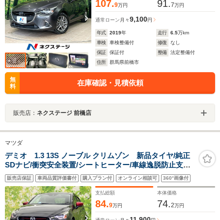
107.
91.
9
7
万円
万円
9,100
通常ローン
月々
円
年式
2019
年
走行
6.5
万km
車検
車検整備付
修復
なし
保証
保証付
整備
法定整備付
住所
群馬県前橋市
無
在庫確認・見積依頼
料
販売店：
ネクステージ 前橋店
マツダ
デミオ 1.3 13S ノーブル クリムゾン 新品タイヤ/純正
SDナビ/衝突安全装置/シートヒーター/車線逸脱防止支援
システム/ドライブレコーダー 社外/ヘッドランプ
販売店保証
車両品質評価書付
購入プラン付
オンライン相談可
360°画像付
LED/Bluetooth接続/ETC/EBD付ABS/横滑り防止装置
支払総額
本体価格
84.
74.
9
2
万円
万円
11,900