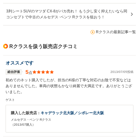
3列シートSUVのマツダ CX-8がバカ売れ！ もう少し安く抑えたいなら同
コンセプトで中古のメルセデス･ベンツ Rクラスを狙おう！
Rクラスの最新記事一覧
Rクラスを扱う販売店クチコミ
オススメです
5
総合評価
2013/07/05投稿
点
初めてのネット購入でしたが、担当のK様の丁寧な対応のお陰で不安などは
ありませんでした。車両の状態もかなり綺麗で大満足です。ありがとうござ
いました。
ゲスト
購入した販売店：
キャデラック北大阪／シボレー北大阪
メルセデス・ベンツ Rクラス
（2013/07購入）