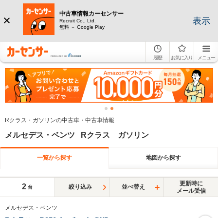
中古車情報カーセンサー
表示
Recruit Co., Ltd.
無料 － Google Play
履歴
お気に入り
メニュー
Rクラス・ガソリンの中古車・中古車情報
メルセデス・ベンツ Rクラス ガソリン
一覧から探す
地図から探す
更新時に
2
絞り込み
並べ替え
台
メール受信
メルセデス・ベンツ