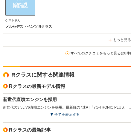
ゲストさん
メルセデス・ベンツ Rクラス
もっと見る
すべてのクチコミをもっと見る(20件)
Rクラスに関する関連情報
Rクラスの最新モデル情報
新世代直噴エンジンを採用
新世代の3.5L V6直噴エンジンを採用。最新鋭の7速AT「7G-TRONIC PLUS」との組み合わせにより、約10％燃費が向上、環境適合性も大幅に引き上げられている。またシート素材が「レザーARTICO」（人工皮革）へアップグレードされるなど、インテリアの質感も高められた（2012.1）
全てを表示する
Rクラスの最新記事