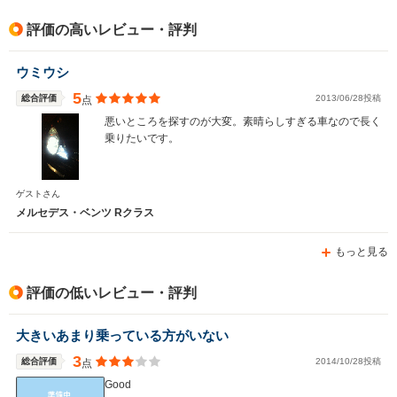
排気量
1897cc
3199cc
2986～34
評価の高いレビュー・評判
駆動方式
FF
FR
4WD
ウミウシ
5
総合評価
2013/06/28投稿
点
悪いところを探すのが大変。素晴らしすぎる車なので長く
乗りたいです。
ゲストさん
メルセデス・ベンツ Rクラス
もっと見る
評価の低いレビュー・評判
大きいあまり乗っている方がいない
3
総合評価
2014/10/28投稿
点
Good