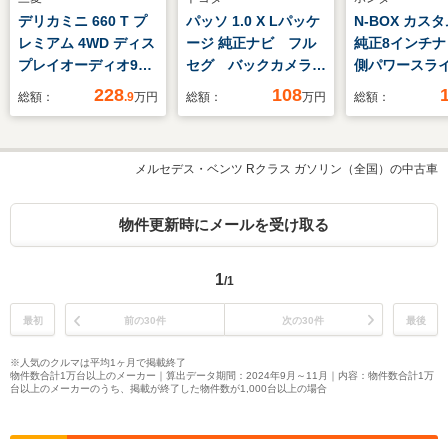
デリカミニ 660 T プ
パッソ 1.0 X Lパッケ
N-BOX カスタ
レミアム 4WD ディス
ージ 純正ナビ フル
純正8インチナ
プレイオーディオ9イ
セグ バックカメラ
側パワースラ
ンチ/デジタルインナ
Bluetooth ETC ベ
ルセグTV B
228
108
総額：
.9
万円
総額：
万円
総額：
ーミラー/イーアシス
ンチシート クリアラ
クカメラ ベ
ト(ミツビシ)/両側電動
ンスソナー オートマ
ト シートヒ
スライドドア/シート
チックハイビーム 純
チップアップ
メルセデス・ベンツ Rクラス ガソリン（全国）の中古車
ヒーター 前席/マルチ
正フロアマット プッ
ホンダセンシン
アラウンドモニター/
シュスタート スマー
ヘッドライト
車線逸脱防止支援シス
トキー アイドリング
トキー
物件更新時にメールを受け取る
テム
ストップ
1
/1
最初
前の30件
次の30件
最後
※人気のクルマは平均1ヶ月で掲載終了
物件数合計1万台以上のメーカー｜算出データ期間：2024年9月～11月｜内容：物件数合計1万
台以上のメーカーのうち、掲載が終了した物件数が1,000台以上の場合