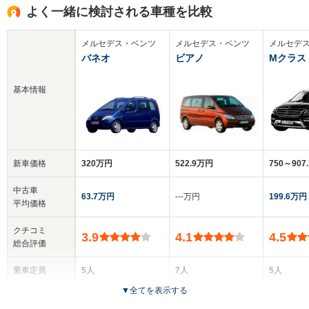
よく一緒に検討される車種を比較
メルセデス・ベンツ
メルセデス・ベンツ
メルセデ
バネオ
ビアノ
Mクラス
基本情報
新車価格
320万円
522.9万円
750～907
中古車
63.7万円
‐‐‐万円
199.6万円
平均価格
クチコミ
3.9
4.1
4.5
総合評価
乗車定員
5人
7人
5人
▼
全てを表示する
ドア数
5ドア
5ドア
5ドア