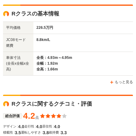
全高
全高
全
Rクラスの基本情報
1.85m
1.9m～1.93m
1
平均価格
226.5万円
全幅
全幅
全幅
JC08モード
8.8km/L
サイズ
1.74m
1.91m
1.93m
燃費
全長
全長
(全長x全幅x全高)
4.21m
4.76m～5m
4.81m
車体寸法
全長：4.93m～4.95m
(全長x全幅x全
全幅：1.92m
高)
全高：1.66m
ホイールベース
ホイールベース
ホイー
-m
-m
もっと見る
Rクラスに関するクチコミ・評価
WLTCモード
-
-
-
燃費
4.2
総合評価
点
4.0
4.0
4.0
デザイン :
走行性 :
居住性 :
3.5
3.8
3.3
積載性 :
運転しやすさ :
維持費 :