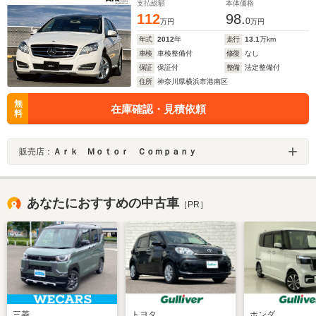
ル/ETC
支払総額
本体価格
112
98.
0
万円
万円
年式
2012
年
走行
13.1
万km
車検
車検整備付
修復
なし
保証
保証付
整備
法定整備付
住所
神奈川県横浜市港南区
無
在庫確認・見積依頼
料
販売店：
Ａｒｋ Ｍｏｔｏｒ Ｃｏｍｐａｎｙ
あなたにおすすめの中古車
［PR］
三菱
トヨタ
ホンダ