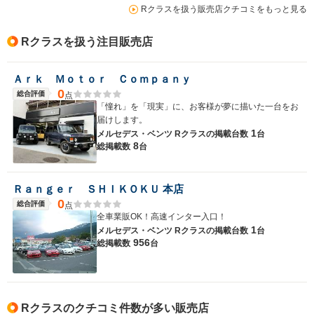
Rクラスを扱う販売店クチコミをもっと見る
Rクラスを扱う注目販売店
Ａｒｋ Ｍｏｔｏｒ Ｃｏｍｐａｎｙ
0
総合評価
点
「憧れ」を「現実」に、お客様が夢に描いた一台をお
届けします。
1
メルセデス・ベンツ Rクラスの
掲載台数
台
8
総掲載数
台
Ｒａｎｇｅｒ ＳＨＩＫＯＫＵ 本店
0
総合評価
点
全車業販OK！高速インター入口！
1
メルセデス・ベンツ Rクラスの
掲載台数
台
956
総掲載数
台
Rクラスのクチコミ件数が多い販売店