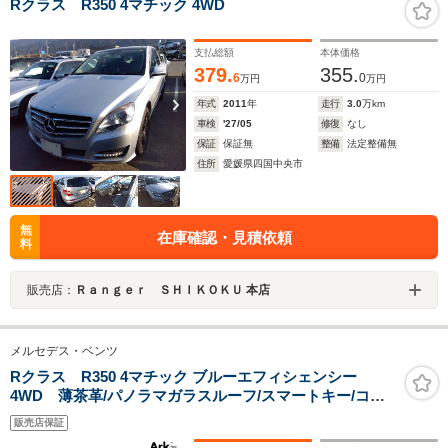
Rクラス R350 4マチック 4WD
支払総額
本体価格
379.
355.
6
0
万円
万円
年式
2011
年
走行
3.0
万km
車検
'27/05
修復
なし
保証
保証無
整備
法定整備無
住所
愛媛県四国中央市
無
在庫確認・見積依頼
料
販売店：
Ｒａｎｇｅｒ ＳＨＩＫＯＫＵ 本店
メルセデス・ベンツ
Rクラス R350 4マチック ブルーエフィシェンシー
4WD 薄茶革/パノラマガラスルーフ/スマートキー/コー
ナーセンサー/バックカメラ/3列シート/電動シート/デュア
販売店保証
ルAC/TV/DVD/MSV/シートヒーター/クルーズコントロー